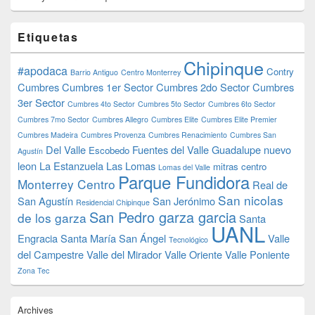
Etiquetas
Chipinque
#apodaca
Contry
Barrio Antiguo
Centro Monterrey
Cumbres
Cumbres 1er Sector
Cumbres 2do Sector
Cumbres
3er Sector
Cumbres 4to Sector
Cumbres 5to Sector
Cumbres 6to Sector
Cumbres 7mo Sector
Cumbres Allegro
Cumbres Elite
Cumbres Elite Premier
Cumbres Madeira
Cumbres Provenza
Cumbres Renacimiento
Cumbres San
Del Valle
Fuentes del Valle
Guadalupe nuevo
Escobedo
Agustín
leon
La Estanzuela
Las Lomas
mitras centro
Lomas del Valle
Parque Fundidora
Monterrey Centro
Real de
San nicolas
San Agustín
San Jerónimo
Residencial Chipinque
San Pedro garza garcia
de los garza
Santa
UANL
Engracia
Santa María
San Ángel
Valle
Tecnológico
del Campestre
Valle del Mirador
Valle Oriente
Valle Poniente
Zona Tec
Archives