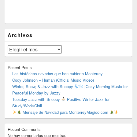
El
Archivos
área
de
widget
Archivos
barra
lateral
primaria
Recent Posts
Las históricas nevadas que han cubierto Monterrey
Cody Johnson – Human (Official Music Video)
Winter, Snow, & Jazz with Snoopy
| Cozy Morning Music for
Peaceful Monday by Jazzy
Tuesday Jazz with Snoopy
Positive Winter Jazz for
Study/Work/Chill
Mensaje de Navidad para MonterreyMagico.com
Recent Comments
No hay comentarios que mostrar.