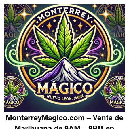
MonterreyMagico.com – Venta de
Marihuana de 9AM – 9PM en