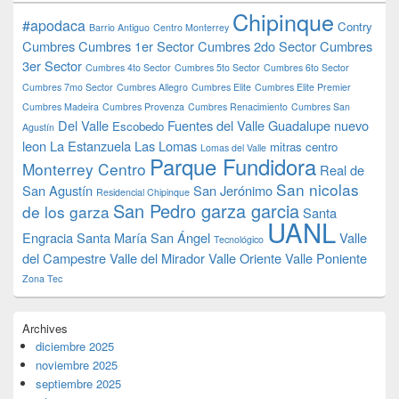
Chipinque
#apodaca
Contry
Barrio Antiguo
Centro Monterrey
Cumbres
Cumbres 1er Sector
Cumbres 2do Sector
Cumbres
3er Sector
Cumbres 4to Sector
Cumbres 5to Sector
Cumbres 6to Sector
Cumbres 7mo Sector
Cumbres Allegro
Cumbres Elite
Cumbres Elite Premier
Cumbres Madeira
Cumbres Provenza
Cumbres Renacimiento
Cumbres San
Del Valle
Fuentes del Valle
Guadalupe nuevo
Escobedo
Agustín
leon
La Estanzuela
Las Lomas
mitras centro
Lomas del Valle
Parque Fundidora
Monterrey Centro
Real de
San nicolas
San Agustín
San Jerónimo
Residencial Chipinque
San Pedro garza garcia
de los garza
Santa
UANL
Engracia
Santa María
San Ángel
Valle
Tecnológico
del Campestre
Valle del Mirador
Valle Oriente
Valle Poniente
Zona Tec
Archives
diciembre 2025
noviembre 2025
septiembre 2025