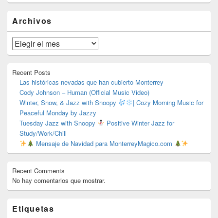
El
Archivos
área
de
widget
Archivos
barra
lateral
primaria
Recent Posts
Las históricas nevadas que han cubierto Monterrey
Cody Johnson – Human (Official Music Video)
Winter, Snow, & Jazz with Snoopy
| Cozy Morning Music for
Peaceful Monday by Jazzy
Tuesday Jazz with Snoopy
Positive Winter Jazz for
Study/Work/Chill
Mensaje de Navidad para MonterreyMagico.com
Recent Comments
No hay comentarios que mostrar.
Etiquetas