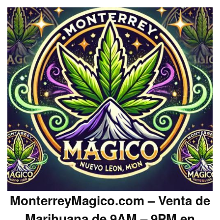
MonterreyMagico.com – Venta de
Marihuana de 9AM – 9PM en