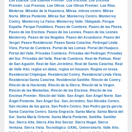
Premier
,
Los Fresnos
,
Los Olivos
,
Los Olivos Premier
,
Los Ríos
,
Mederos
,
Mirador de la Huasteca
,
Mitras
,
mitras centro
,
Mitras
Norte
,
Mitras Poniente
,
Mitras Sur
,
Monterrey Centro
,
Monterrey
Contry
,
Monterrey La Fama
,
Monterrey Valle
,
Obispado
,
Parque
España
,
Parque Fundidora
,
Paseo de Cumbres
,
Paseo de las Flores
,
Paseo de los Encinos
,
Paseo de los Leones
,
Paseo de los Leones
Monterrey
,
Paseo de los Nogales
,
Paseo del Acueducto
,
Paseo del
Vergel
,
Paseo Residencial
,
Paseo Santa Catarina
,
Pedregal Linda
Vista
,
Portal de Cumbres
,
Portal de las Lomas
,
Portal del Huajuco
,
Portal del Valle
,
Privadas Cumbres
,
Privadas del Pedregal
,
Privadas
del Sur
,
Privadas del Valle
,
Real de Cumbres
,
Real de Palmas
,
Real
de San Agustín
,
Real de San Jerónimo
,
Real de Santa Catarina
,
Real
de Valle Alto
,
regios en dalas
,
regios en houston
,
Regios en texas
,
Residencial Chipinque
,
Residencial Contry
,
Residencial Linda Vista
,
Residencial Santa Catarina
,
Residencial Satélite
,
Rincón de Contry
,
Rincón de la Hacienda
,
Rincón de la Sierra
,
Rincón de la Virgen
,
Rincón de las Montañas
,
Rincón de los Encinos
,
Rincón de los
Encinos Premier
,
Rincón del Valle
,
San Ángel
,
San Ángel Norte
,
San
Ángel Poniente
,
San Ángel Sur
,
San Jerónimo
,
San Nicolás Centro
,
San nicolas de los garza
,
San Pedro Centro
,
San Pedro garza garcia
,
Santa Catarina Centro
,
Santa Engracia
,
Santa María
,
Santa María del
Sur
,
Santa María Oriente
,
Santa María Poniente
,
Satélite
,
Satélite
Sur
,
Sierra Alta
,
Sierra Alta 9no Sector
,
Sierra Nogal
,
Sierra
Ventana
,
Sierra Vista
,
Tecnológico
,
UANL
,
Universitario
,
Valle Alto
,