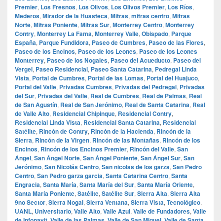
Premier
,
Los Fresnos
,
Los Olivos
,
Los Olivos Premier
,
Los Ríos
,
Mederos
,
Mirador de la Huasteca
,
Mitras
,
mitras centro
,
Mitras
Norte
,
Mitras Poniente
,
Mitras Sur
,
Monterrey Centro
,
Monterrey
Contry
,
Monterrey La Fama
,
Monterrey Valle
,
Obispado
,
Parque
España
,
Parque Fundidora
,
Paseo de Cumbres
,
Paseo de las Flores
,
Paseo de los Encinos
,
Paseo de los Leones
,
Paseo de los Leones
Monterrey
,
Paseo de los Nogales
,
Paseo del Acueducto
,
Paseo del
Vergel
,
Paseo Residencial
,
Paseo Santa Catarina
,
Pedregal Linda
Vista
,
Portal de Cumbres
,
Portal de las Lomas
,
Portal del Huajuco
,
Portal del Valle
,
Privadas Cumbres
,
Privadas del Pedregal
,
Privadas
del Sur
,
Privadas del Valle
,
Real de Cumbres
,
Real de Palmas
,
Real
de San Agustín
,
Real de San Jerónimo
,
Real de Santa Catarina
,
Real
de Valle Alto
,
Residencial Chipinque
,
Residencial Contry
,
Residencial Linda Vista
,
Residencial Santa Catarina
,
Residencial
Satélite
,
Rincón de Contry
,
Rincón de la Hacienda
,
Rincón de la
Sierra
,
Rincón de la Virgen
,
Rincón de las Montañas
,
Rincón de los
Encinos
,
Rincón de los Encinos Premier
,
Rincón del Valle
,
San
Ángel
,
San Ángel Norte
,
San Ángel Poniente
,
San Ángel Sur
,
San
Jerónimo
,
San Nicolás Centro
,
San nicolas de los garza
,
San Pedro
Centro
,
San Pedro garza garcia
,
Santa Catarina Centro
,
Santa
Engracia
,
Santa María
,
Santa María del Sur
,
Santa María Oriente
,
Santa María Poniente
,
Satélite
,
Satélite Sur
,
Sierra Alta
,
Sierra Alta
9no Sector
,
Sierra Nogal
,
Sierra Ventana
,
Sierra Vista
,
Tecnológico
,
UANL
,
Universitario
,
Valle Alto
,
Valle Azul
,
Valle de Fundadores
,
Valle
de Infonavit
,
Valle de las Palmas
,
Valle de San Miguel
,
Valle de Santa