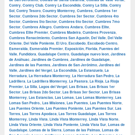
Contry
,
Contry Club
,
Contry La Escondida
,
Contry La Silla
,
Contry
Sol
,
Contry Tesoro
,
Country Monterrey
,
Cumbres
,
Cumbres 1er
Sector
,
Cumbres 2do Sector
,
Cumbres 3er Sector
,
Cumbres 4to
Sector
,
Cumbres 5to Sector
,
Cumbres 6to Sector
,
Cumbres 7mo
Sector
,
Cumbres Allegro
,
Cumbres Andara
,
Cumbres Elite
,
Cumbres Elite Premier
,
Cumbres Madeira
,
Cumbres Provenza
,
Cumbres Renacimiento
,
Cumbres San Agustín
,
Del Valle
,
Del Valle
Oriente
,
Del Valle Poniente
,
El Uro
,
Escobedo
,
Escobedo Centro
,
Esmeralda
,
Esmeralda Premier
,
Exposición
,
Florida
,
Fuentes del
Valle
,
Fundidora
,
Guadalupe Centro
,
Guadalupe nuevo leon
,
Jardines
de Anáhuac
,
Jardines de Cumbres
,
Jardines de Guadalupe
,
Jardines de las Puentes
,
Jardines de San Jerónimo
,
Jardines del
Valle
,
Jardines del Vergel
,
La Escondida
,
La Estanzuela
,
La
Herradura
,
La Herradura Monterrey
,
La Herradura San Pedro
,
La
Ladrillera
,
La Ladrillera Monterrey
,
La Pastora
,
La Rioja
,
La Rioja
Premier
,
La Silla
,
Lagos del Vergel
,
Las Brisas
,
Las Brisas 1er
Sector
,
Las Brisas 2do Sector
,
Las Brisas 3er Sector
,
Las Brisas
Monterrey
,
Las Estancias
,
Las Lomas
,
Las Lomas Monterrey
,
Las
Lomas San Pedro.
,
Las Misiones
,
Las Puentes
,
Las Puentes Norte
,
Las Puentes Oriente
,
Las Puentes Poniente
,
Las Puentes Sur
,
Las
Torres
,
Las Torres Apodaca
,
Las Torres Guadalupe
,
Las Torres
Monterrey
,
Linda Vista
,
Linda Vista Monterrey
,
Linda Vista Norte
,
Linda Vista Oriente
,
Linda Vista Poniente
,
Linda Vista Sur
,
Lomas de
Guadalupe
,
Lomas de la Sierra
,
Lomas de las Palmas
,
Lomas de