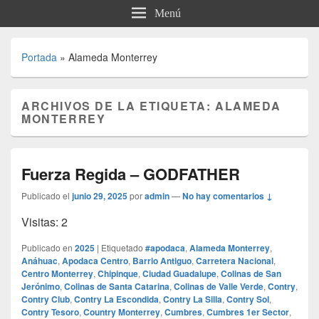
Menú
Portada
»
Alameda Monterrey
ARCHIVOS DE LA ETIQUETA:
ALAMEDA
MONTERREY
Fuerza Regida – GODFATHER
Publicado el
junio 29, 2025
por
admin
—
No hay comentarios ↓
Visitas: 2
Publicado en
2025
|
Etiquetado
#apodaca
,
Alameda Monterrey
,
Anáhuac
,
Apodaca Centro
,
Barrio Antiguo
,
Carretera Nacional
,
Centro Monterrey
,
Chipinque
,
Ciudad Guadalupe
,
Colinas de San
Jerónimo
,
Colinas de Santa Catarina
,
Colinas de Valle Verde
,
Contry
,
Contry Club
,
Contry La Escondida
,
Contry La Silla
,
Contry Sol
,
Contry Tesoro
,
Country Monterrey
,
Cumbres
,
Cumbres 1er Sector
,