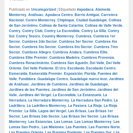
Publicado en
Uncategorized
|
Etiquetado
#apodaca
,
Alameda
Monterrey
,
Anáhuac
,
Apodaca Centro
,
Barrio Antiguo
,
Carretera
Nacional
,
Centro Monterrey
,
Chipinque
,
Ciudad Guadalupe
,
Colinas
de San Jerónimo
,
Colinas de Santa Catarina
,
Colinas de Valle Verde
,
Contry
,
Contry Club
,
Contry La Escondida
,
Contry La Silla
,
Contry
Sol
,
Contry Tesoro
,
Country Monterrey
,
Cumbres
,
Cumbres 1er
Sector
,
Cumbres 2do Sector
,
Cumbres 3er Sector
,
Cumbres 4to
Sector
,
Cumbres 5to Sector
,
Cumbres 6to Sector
,
Cumbres 7mo
Sector
,
Cumbres Allegro
,
Cumbres Andara
,
Cumbres Elite
,
Cumbres Elite Premier
,
Cumbres Madeira
,
Cumbres Provenza
,
Cumbres Renacimiento
,
Cumbres San Agustín
,
Del Valle
,
Del Valle
Oriente
,
Del Valle Poniente
,
El Uro
,
Escobedo
,
Escobedo Centro
,
Esmeralda
,
Esmeralda Premier
,
Exposición
,
Florida
,
Fuentes del
Valle
,
Fundidora
,
Guadalupe Centro
,
Guadalupe nuevo leon
,
Jardines
de Anáhuac
,
Jardines de Cumbres
,
Jardines de Guadalupe
,
Jardines de las Puentes
,
Jardines de San Jerónimo
,
Jardines del
Valle
,
Jardines del Vergel
,
La Escondida
,
La Estanzuela
,
La
Herradura
,
La Herradura Monterrey
,
La Herradura San Pedro
,
La
Ladrillera
,
La Ladrillera Monterrey
,
La Pastora
,
La Rioja
,
La Rioja
Premier
,
La Silla
,
Lagos del Vergel
,
Las Brisas
,
Las Brisas 1er
Sector
,
Las Brisas 2do Sector
,
Las Brisas 3er Sector
,
Las Brisas
Monterrey
,
Las Estancias
,
Las Lomas
,
Las Lomas Monterrey
,
Las
Lomas San Pedro.
,
Las Misiones
,
Las Puentes
,
Las Puentes Norte
,
Las Puentes Oriente
,
Las Puentes Poniente
,
Las Puentes Sur
,
Las