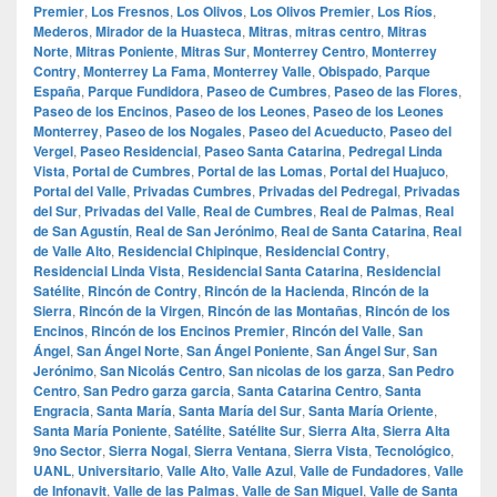
Premier
,
Los Fresnos
,
Los Olivos
,
Los Olivos Premier
,
Los Ríos
,
Mederos
,
Mirador de la Huasteca
,
Mitras
,
mitras centro
,
Mitras
Norte
,
Mitras Poniente
,
Mitras Sur
,
Monterrey Centro
,
Monterrey
Contry
,
Monterrey La Fama
,
Monterrey Valle
,
Obispado
,
Parque
España
,
Parque Fundidora
,
Paseo de Cumbres
,
Paseo de las Flores
,
Paseo de los Encinos
,
Paseo de los Leones
,
Paseo de los Leones
Monterrey
,
Paseo de los Nogales
,
Paseo del Acueducto
,
Paseo del
Vergel
,
Paseo Residencial
,
Paseo Santa Catarina
,
Pedregal Linda
Vista
,
Portal de Cumbres
,
Portal de las Lomas
,
Portal del Huajuco
,
Portal del Valle
,
Privadas Cumbres
,
Privadas del Pedregal
,
Privadas
del Sur
,
Privadas del Valle
,
Real de Cumbres
,
Real de Palmas
,
Real
de San Agustín
,
Real de San Jerónimo
,
Real de Santa Catarina
,
Real
de Valle Alto
,
Residencial Chipinque
,
Residencial Contry
,
Residencial Linda Vista
,
Residencial Santa Catarina
,
Residencial
Satélite
,
Rincón de Contry
,
Rincón de la Hacienda
,
Rincón de la
Sierra
,
Rincón de la Virgen
,
Rincón de las Montañas
,
Rincón de los
Encinos
,
Rincón de los Encinos Premier
,
Rincón del Valle
,
San
Ángel
,
San Ángel Norte
,
San Ángel Poniente
,
San Ángel Sur
,
San
Jerónimo
,
San Nicolás Centro
,
San nicolas de los garza
,
San Pedro
Centro
,
San Pedro garza garcia
,
Santa Catarina Centro
,
Santa
Engracia
,
Santa María
,
Santa María del Sur
,
Santa María Oriente
,
Santa María Poniente
,
Satélite
,
Satélite Sur
,
Sierra Alta
,
Sierra Alta
9no Sector
,
Sierra Nogal
,
Sierra Ventana
,
Sierra Vista
,
Tecnológico
,
UANL
,
Universitario
,
Valle Alto
,
Valle Azul
,
Valle de Fundadores
,
Valle
de Infonavit
,
Valle de las Palmas
,
Valle de San Miguel
,
Valle de Santa