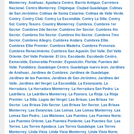
Monterrey
,
Anáhuac
,
Apodaca Centro
,
Barrio Antiguo
,
Carretera
Nacional
,
Centro Monterrey
,
Chipinque
,
Ciudad Guadalupe
,
Colinas
de San Jerónimo
,
Colinas de Santa Catarina
,
Colinas de Valle Verde
,
Contry
,
Contry Club
,
Contry La Escondida
,
Contry La Silla
,
Contry
Sol
,
Contry Tesoro
,
Country Monterrey
,
Cumbres
,
Cumbres 1er
Sector
,
Cumbres 2do Sector
,
Cumbres 3er Sector
,
Cumbres 4to
Sector
,
Cumbres 5to Sector
,
Cumbres 6to Sector
,
Cumbres 7mo
Sector
,
Cumbres Allegro
,
Cumbres Andara
,
Cumbres Elite
,
Cumbres Elite Premier
,
Cumbres Madeira
,
Cumbres Provenza
,
Cumbres Renacimiento
,
Cumbres San Agustín
,
Del Valle
,
Del Valle
Oriente
,
Del Valle Poniente
,
El Uro
,
Escobedo
,
Escobedo Centro
,
Esmeralda
,
Esmeralda Premier
,
Exposición
,
Florida
,
Fuentes del
Valle
,
Fundidora
,
Guadalupe Centro
,
Guadalupe nuevo leon
,
Jardines
de Anáhuac
,
Jardines de Cumbres
,
Jardines de Guadalupe
,
Jardines de las Puentes
,
Jardines de San Jerónimo
,
Jardines del
Valle
,
Jardines del Vergel
,
La Escondida
,
La Estanzuela
,
La
Herradura
,
La Herradura Monterrey
,
La Herradura San Pedro
,
La
Ladrillera
,
La Ladrillera Monterrey
,
La Pastora
,
La Rioja
,
La Rioja
Premier
,
La Silla
,
Lagos del Vergel
,
Las Brisas
,
Las Brisas 1er
Sector
,
Las Brisas 2do Sector
,
Las Brisas 3er Sector
,
Las Brisas
Monterrey
,
Las Estancias
,
Las Lomas
,
Las Lomas Monterrey
,
Las
Lomas San Pedro.
,
Las Misiones
,
Las Puentes
,
Las Puentes Norte
,
Las Puentes Oriente
,
Las Puentes Poniente
,
Las Puentes Sur
,
Las
Torres
,
Las Torres Apodaca
,
Las Torres Guadalupe
,
Las Torres
Monterrey
,
Linda Vista
,
Linda Vista Monterrey
,
Linda Vista Norte
,