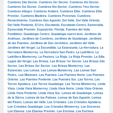
Cumbres 2do Sector
,
Cumbres 3er Sector
,
Cumbres 4to Sector
,
Cumbres 5to Sector
,
Cumbres 6to Sector
,
Cumbres 7mo Sector
,
Cumbres Allegro
,
Cumbres Andara
,
Cumbres Elite
,
Cumbres Elite
Premier
,
Cumbres Madeira
,
Cumbres Provenza
,
Cumbres
Renacimiento
,
Cumbres San Agustín
,
Del Valle
,
Del Valle Oriente
,
Del Valle Poniente
,
El Uro
,
Escobedo
,
Escobedo Centro
,
Esmeralda
,
Esmeralda Premier
,
Exposición
,
Florida
,
Fuentes del Valle
,
Fundidora
,
Guadalupe Centro
,
Guadalupe nuevo leon
,
Jardines de
Anáhuac
,
Jardines de Cumbres
,
Jardines de Guadalupe
,
Jardines
de las Puentes
,
Jardines de San Jerónimo
,
Jardines del Valle
,
Jardines del Vergel
,
La Escondida
,
La Estanzuela
,
La Herradura
,
La
Herradura Monterrey
,
La Herradura San Pedro
,
La Ladrillera
,
La
Ladrillera Monterrey
,
La Pastora
,
La Rioja
,
La Rioja Premier
,
La Silla
,
Lagos del Vergel
,
Las Brisas
,
Las Brisas 1er Sector
,
Las Brisas 2do
Sector
,
Las Brisas 3er Sector
,
Las Brisas Monterrey
,
Las
Estancias
,
Las Lomas
,
Las Lomas Monterrey
,
Las Lomas San
Pedro.
,
Las Misiones
,
Las Puentes
,
Las Puentes Norte
,
Las Puentes
Oriente
,
Las Puentes Poniente
,
Las Puentes Sur
,
Las Torres
,
Las
Torres Apodaca
,
Las Torres Guadalupe
,
Las Torres Monterrey
,
Linda
Vista
,
Linda Vista Monterrey
,
Linda Vista Norte
,
Linda Vista Oriente
,
Linda Vista Poniente
,
Linda Vista Sur
,
Lomas de Guadalupe
,
Lomas
de la Sierra
,
Lomas de las Palmas
,
Lomas de San Agustín
,
Lomas
del Paseo
,
Lomas del Valle
,
Los Cristales
,
Los Cristales Apodaca
,
Los Cristales Guadalupe
,
Los Cristales Monterrey
,
Los Doctores
,
Los Ebanos
,
Los Ebanos Premier
,
Los Encinos
,
Los Encinos