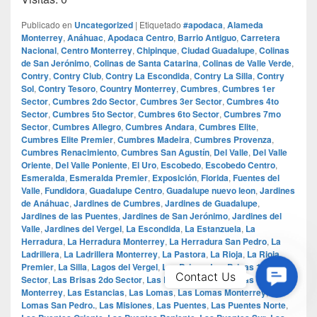
Publicado en
Uncategorized
|
Etiquetado
#apodaca
,
Alameda
Monterrey
,
Anáhuac
,
Apodaca Centro
,
Barrio Antiguo
,
Carretera
Nacional
,
Centro Monterrey
,
Chipinque
,
Ciudad Guadalupe
,
Colinas
de San Jerónimo
,
Colinas de Santa Catarina
,
Colinas de Valle Verde
,
Contry
,
Contry Club
,
Contry La Escondida
,
Contry La Silla
,
Contry
Sol
,
Contry Tesoro
,
Country Monterrey
,
Cumbres
,
Cumbres 1er
Sector
,
Cumbres 2do Sector
,
Cumbres 3er Sector
,
Cumbres 4to
Sector
,
Cumbres 5to Sector
,
Cumbres 6to Sector
,
Cumbres 7mo
Sector
,
Cumbres Allegro
,
Cumbres Andara
,
Cumbres Elite
,
Cumbres Elite Premier
,
Cumbres Madeira
,
Cumbres Provenza
,
Cumbres Renacimiento
,
Cumbres San Agustín
,
Del Valle
,
Del Valle
Oriente
,
Del Valle Poniente
,
El Uro
,
Escobedo
,
Escobedo Centro
,
Esmeralda
,
Esmeralda Premier
,
Exposición
,
Florida
,
Fuentes del
Valle
,
Fundidora
,
Guadalupe Centro
,
Guadalupe nuevo leon
,
Jardines
de Anáhuac
,
Jardines de Cumbres
,
Jardines de Guadalupe
,
Jardines de las Puentes
,
Jardines de San Jerónimo
,
Jardines del
Valle
,
Jardines del Vergel
,
La Escondida
,
La Estanzuela
,
La
Herradura
,
La Herradura Monterrey
,
La Herradura San Pedro
,
La
Ladrillera
,
La Ladrillera Monterrey
,
La Pastora
,
La Rioja
,
La Rioja
Premier
,
La Silla
,
Lagos del Vergel
,
Las Brisas
,
Las Brisas 1er
Contac
Contact Us
Sector
,
Las Brisas 2do Sector
,
Las Brisas 3er Sector
,
Las Brisas
Us
Monterrey
,
Las Estancias
,
Las Lomas
,
Las Lomas Monterrey
,
Las
Lomas San Pedro.
,
Las Misiones
,
Las Puentes
,
Las Puentes Norte
,