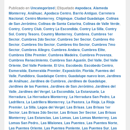
Publicado en
Uncategorized
|
Etiquetado
#apodaca
,
Alameda
Monterrey
,
Anáhuac
,
Apodaca Centro
,
Barrio Antiguo
,
Carretera
Nacional
,
Centro Monterrey
,
Chipinque
,
Ciudad Guadalupe
,
Colinas
de San Jerónimo
,
Colinas de Santa Catarina
,
Colinas de Valle Verde
,
Contry
,
Contry Club
,
Contry La Escondida
,
Contry La Silla
,
Contry
Sol
,
Contry Tesoro
,
Country Monterrey
,
Cumbres
,
Cumbres 1er
Sector
,
Cumbres 2do Sector
,
Cumbres 3er Sector
,
Cumbres 4to
Sector
,
Cumbres 5to Sector
,
Cumbres 6to Sector
,
Cumbres 7mo
Sector
,
Cumbres Allegro
,
Cumbres Andara
,
Cumbres Elite
,
Cumbres Elite Premier
,
Cumbres Madeira
,
Cumbres Provenza
,
Cumbres Renacimiento
,
Cumbres San Agustín
,
Del Valle
,
Del Valle
Oriente
,
Del Valle Poniente
,
El Uro
,
Escobedo
,
Escobedo Centro
,
Esmeralda
,
Esmeralda Premier
,
Exposición
,
Florida
,
Fuentes del
Valle
,
Fundidora
,
Guadalupe Centro
,
Guadalupe nuevo leon
,
Jardines
de Anáhuac
,
Jardines de Cumbres
,
Jardines de Guadalupe
,
Jardines de las Puentes
,
Jardines de San Jerónimo
,
Jardines del
Valle
,
Jardines del Vergel
,
La Escondida
,
La Estanzuela
,
La
Herradura
,
La Herradura Monterrey
,
La Herradura San Pedro
,
La
Ladrillera
,
La Ladrillera Monterrey
,
La Pastora
,
La Rioja
,
La Rioja
Premier
,
La Silla
,
Lagos del Vergel
,
Las Brisas
,
Las Brisas 1er
Sector
,
Las Brisas 2do Sector
,
Las Brisas 3er Sector
,
Las Brisas
Monterrey
,
Las Estancias
,
Las Lomas
,
Las Lomas Monterrey
,
Las
Lomas San Pedro.
,
Las Misiones
,
Las Puentes
,
Las Puentes Norte
,
Las Puentes Oriente
,
Las Puentes Poniente
,
Las Puentes Sur
,
Las