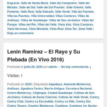
Engracia
,
Valle de Santa María
,
Valle del Campestre
,
Valle del
Mirador
,
Valle del Sol
,
Valle del Sol Premier
,
Valle Oriente
,
Valle
Poniente
,
Valle Real
,
Valle Soleado
,
Valle Verde
,
Villa las Fuentes
,
Villa las Puentes
,
Villa Universidad
,
Villas Cumbres
,
Villas de
Anáhuac
,
Villas de Guadalupe
,
Villas de San Jerónimo
,
Villas del
Parque
,
Villas del Río
,
Villas del Valle
,
Vista Alta
,
Vista Cumbres
,
Vista Hermosa
,
Vista Montaña
,
Vista Real
,
Zona Tec
,
Zona Valle
|
Deja un comentario
Lenin Ramirez – El Rayo y Su
Plebada (En Vivo 2016)
Publicado el
junio 29, 2025
por
admin
—
No hay comentarios ↓
Visitas: 1
Publicado en
2025
|
Etiquetado
#apodaca
,
Alameda Monterrey
,
Anáhuac
,
Apodaca Centro
,
Barrio Antiguo
,
Carretera Nacional
,
Centro Monterrey
,
Chipinque
,
Ciudad Guadalupe
,
Colinas de San
Jerónimo
,
Colinas de Santa Catarina
,
Colinas de Valle Verde
,
Contry
,
Contry Club
,
Contry La Escondida
,
Contry La Silla
,
Contry Sol
,
Contry Tesoro
,
Country Monterrey
,
Cumbres
,
Cumbres 1er Sector
,