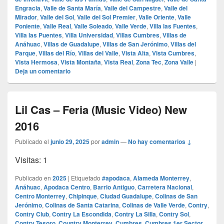
Engracia
,
Valle de Santa María
,
Valle del Campestre
,
Valle del
Mirador
,
Valle del Sol
,
Valle del Sol Premier
,
Valle Oriente
,
Valle
Poniente
,
Valle Real
,
Valle Soleado
,
Valle Verde
,
Villa las Fuentes
,
Villa las Puentes
,
Villa Universidad
,
Villas Cumbres
,
Villas de
Anáhuac
,
Villas de Guadalupe
,
Villas de San Jerónimo
,
Villas del
Parque
,
Villas del Río
,
Villas del Valle
,
Vista Alta
,
Vista Cumbres
,
Vista Hermosa
,
Vista Montaña
,
Vista Real
,
Zona Tec
,
Zona Valle
|
Deja un comentario
Lil Cas – Feria (Music Video) New
2016
Publicado el
junio 29, 2025
por
admin
—
No hay comentarios ↓
Visitas: 1
Publicado en
2025
|
Etiquetado
#apodaca
,
Alameda Monterrey
,
Anáhuac
,
Apodaca Centro
,
Barrio Antiguo
,
Carretera Nacional
,
Centro Monterrey
,
Chipinque
,
Ciudad Guadalupe
,
Colinas de San
Jerónimo
,
Colinas de Santa Catarina
,
Colinas de Valle Verde
,
Contry
,
Contry Club
,
Contry La Escondida
,
Contry La Silla
,
Contry Sol
,
Contry Tesoro
,
Country Monterrey
,
Cumbres
,
Cumbres 1er Sector
,