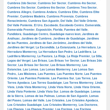
Cumbres 2do Sector
,
Cumbres 3er Sector
,
Cumbres 4to Sector
,
Cumbres 5to Sector
,
Cumbres 6to Sector
,
Cumbres 7mo Sector
,
Cumbres Allegro
,
Cumbres Andara
,
Cumbres Elite
,
Cumbres Elite
Premier
,
Cumbres Madeira
,
Cumbres Provenza
,
Cumbres
Renacimiento
,
Cumbres San Agustín
,
Del Valle
,
Del Valle Oriente
,
Del Valle Poniente
,
El Uro
,
Escobedo
,
Escobedo Centro
,
Esmeralda
,
Esmeralda Premier
,
Exposición
,
Florida
,
Fuentes del Valle
,
Fundidora
,
Guadalupe Centro
,
Guadalupe nuevo leon
,
Jardines de
Anáhuac
,
Jardines de Cumbres
,
Jardines de Guadalupe
,
Jardines
de las Puentes
,
Jardines de San Jerónimo
,
Jardines del Valle
,
Jardines del Vergel
,
La Escondida
,
La Estanzuela
,
La Herradura
,
La
Herradura Monterrey
,
La Herradura San Pedro
,
La Ladrillera
,
La
Ladrillera Monterrey
,
La Pastora
,
La Rioja
,
La Rioja Premier
,
La Silla
,
Lagos del Vergel
,
Las Brisas
,
Las Brisas 1er Sector
,
Las Brisas 2do
Sector
,
Las Brisas 3er Sector
,
Las Brisas Monterrey
,
Las
Estancias
,
Las Lomas
,
Las Lomas Monterrey
,
Las Lomas San
Pedro.
,
Las Misiones
,
Las Puentes
,
Las Puentes Norte
,
Las Puentes
Oriente
,
Las Puentes Poniente
,
Las Puentes Sur
,
Las Torres
,
Las
Torres Apodaca
,
Las Torres Guadalupe
,
Las Torres Monterrey
,
Linda
Vista
,
Linda Vista Monterrey
,
Linda Vista Norte
,
Linda Vista Oriente
,
Linda Vista Poniente
,
Linda Vista Sur
,
Lomas de Guadalupe
,
Lomas
de la Sierra
,
Lomas de las Palmas
,
Lomas de San Agustín
,
Lomas
del Paseo
,
Lomas del Valle
,
Los Cristales
,
Los Cristales Apodaca
,
Los Cristales Guadalupe
,
Los Cristales Monterrey
,
Los Doctores
,
Los Ebanos
,
Los Ebanos Premier
,
Los Encinos
,
Los Encinos