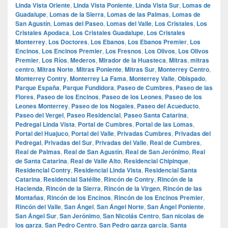
Linda Vista Oriente
,
Linda Vista Poniente
,
Linda Vista Sur
,
Lomas de
Guadalupe
,
Lomas de la Sierra
,
Lomas de las Palmas
,
Lomas de
San Agustín
,
Lomas del Paseo
,
Lomas del Valle
,
Los Cristales
,
Los
Cristales Apodaca
,
Los Cristales Guadalupe
,
Los Cristales
Monterrey
,
Los Doctores
,
Los Ebanos
,
Los Ebanos Premier
,
Los
Encinos
,
Los Encinos Premier
,
Los Fresnos
,
Los Olivos
,
Los Olivos
Premier
,
Los Ríos
,
Mederos
,
Mirador de la Huasteca
,
Mitras
,
mitras
centro
,
Mitras Norte
,
Mitras Poniente
,
Mitras Sur
,
Monterrey Centro
,
Monterrey Contry
,
Monterrey La Fama
,
Monterrey Valle
,
Obispado
,
Parque España
,
Parque Fundidora
,
Paseo de Cumbres
,
Paseo de las
Flores
,
Paseo de los Encinos
,
Paseo de los Leones
,
Paseo de los
Leones Monterrey
,
Paseo de los Nogales
,
Paseo del Acueducto
,
Paseo del Vergel
,
Paseo Residencial
,
Paseo Santa Catarina
,
Pedregal Linda Vista
,
Portal de Cumbres
,
Portal de las Lomas
,
Portal del Huajuco
,
Portal del Valle
,
Privadas Cumbres
,
Privadas del
Pedregal
,
Privadas del Sur
,
Privadas del Valle
,
Real de Cumbres
,
Real de Palmas
,
Real de San Agustín
,
Real de San Jerónimo
,
Real
de Santa Catarina
,
Real de Valle Alto
,
Residencial Chipinque
,
Residencial Contry
,
Residencial Linda Vista
,
Residencial Santa
Catarina
,
Residencial Satélite
,
Rincón de Contry
,
Rincón de la
Hacienda
,
Rincón de la Sierra
,
Rincón de la Virgen
,
Rincón de las
Montañas
,
Rincón de los Encinos
,
Rincón de los Encinos Premier
,
Rincón del Valle
,
San Ángel
,
San Ángel Norte
,
San Ángel Poniente
,
San Ángel Sur
,
San Jerónimo
,
San Nicolás Centro
,
San nicolas de
los garza
,
San Pedro Centro
,
San Pedro garza garcia
,
Santa