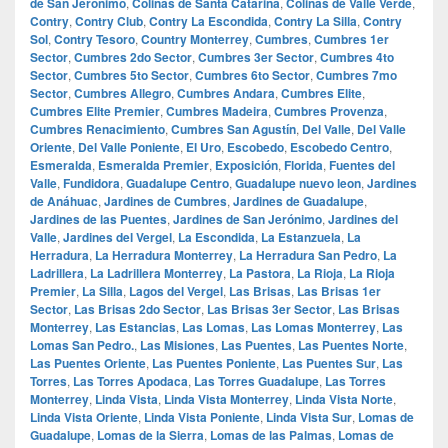
de San Jerónimo
,
Colinas de Santa Catarina
,
Colinas de Valle Verde
,
Contry
,
Contry Club
,
Contry La Escondida
,
Contry La Silla
,
Contry
Sol
,
Contry Tesoro
,
Country Monterrey
,
Cumbres
,
Cumbres 1er
Sector
,
Cumbres 2do Sector
,
Cumbres 3er Sector
,
Cumbres 4to
Sector
,
Cumbres 5to Sector
,
Cumbres 6to Sector
,
Cumbres 7mo
Sector
,
Cumbres Allegro
,
Cumbres Andara
,
Cumbres Elite
,
Cumbres Elite Premier
,
Cumbres Madeira
,
Cumbres Provenza
,
Cumbres Renacimiento
,
Cumbres San Agustín
,
Del Valle
,
Del Valle
Oriente
,
Del Valle Poniente
,
El Uro
,
Escobedo
,
Escobedo Centro
,
Esmeralda
,
Esmeralda Premier
,
Exposición
,
Florida
,
Fuentes del
Valle
,
Fundidora
,
Guadalupe Centro
,
Guadalupe nuevo leon
,
Jardines
de Anáhuac
,
Jardines de Cumbres
,
Jardines de Guadalupe
,
Jardines de las Puentes
,
Jardines de San Jerónimo
,
Jardines del
Valle
,
Jardines del Vergel
,
La Escondida
,
La Estanzuela
,
La
Herradura
,
La Herradura Monterrey
,
La Herradura San Pedro
,
La
Ladrillera
,
La Ladrillera Monterrey
,
La Pastora
,
La Rioja
,
La Rioja
Premier
,
La Silla
,
Lagos del Vergel
,
Las Brisas
,
Las Brisas 1er
Sector
,
Las Brisas 2do Sector
,
Las Brisas 3er Sector
,
Las Brisas
Monterrey
,
Las Estancias
,
Las Lomas
,
Las Lomas Monterrey
,
Las
Lomas San Pedro.
,
Las Misiones
,
Las Puentes
,
Las Puentes Norte
,
Las Puentes Oriente
,
Las Puentes Poniente
,
Las Puentes Sur
,
Las
Torres
,
Las Torres Apodaca
,
Las Torres Guadalupe
,
Las Torres
Monterrey
,
Linda Vista
,
Linda Vista Monterrey
,
Linda Vista Norte
,
Linda Vista Oriente
,
Linda Vista Poniente
,
Linda Vista Sur
,
Lomas de
Guadalupe
,
Lomas de la Sierra
,
Lomas de las Palmas
,
Lomas de