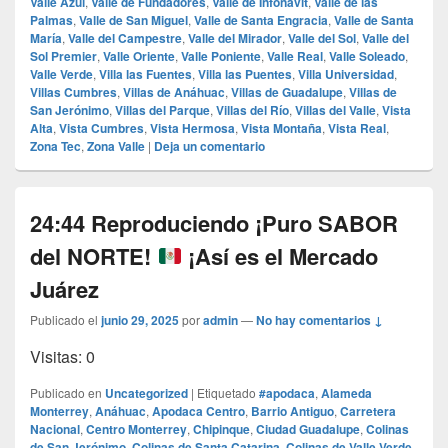
Valle Azul
,
Valle de Fundadores
,
Valle de Infonavit
,
Valle de las
Palmas
,
Valle de San Miguel
,
Valle de Santa Engracia
,
Valle de Santa
María
,
Valle del Campestre
,
Valle del Mirador
,
Valle del Sol
,
Valle del
Sol Premier
,
Valle Oriente
,
Valle Poniente
,
Valle Real
,
Valle Soleado
,
Valle Verde
,
Villa las Fuentes
,
Villa las Puentes
,
Villa Universidad
,
Villas Cumbres
,
Villas de Anáhuac
,
Villas de Guadalupe
,
Villas de
San Jerónimo
,
Villas del Parque
,
Villas del Río
,
Villas del Valle
,
Vista
Alta
,
Vista Cumbres
,
Vista Hermosa
,
Vista Montaña
,
Vista Real
,
Zona Tec
,
Zona Valle
|
Deja un comentario
24:44 Reproduciendo ¡Puro SABOR
del NORTE!
¡Así es el Mercado
Juárez
Publicado el
junio 29, 2025
por
admin
—
No hay comentarios ↓
Visitas: 0
Publicado en
Uncategorized
|
Etiquetado
#apodaca
,
Alameda
Monterrey
,
Anáhuac
,
Apodaca Centro
,
Barrio Antiguo
,
Carretera
Nacional
,
Centro Monterrey
,
Chipinque
,
Ciudad Guadalupe
,
Colinas
de San Jerónimo
,
Colinas de Santa Catarina
,
Colinas de Valle Verde
,