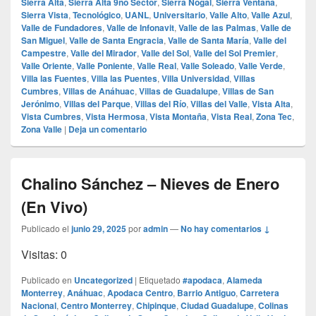
Sierra Alta
,
Sierra Alta 9no Sector
,
Sierra Nogal
,
Sierra Ventana
,
Sierra Vista
,
Tecnológico
,
UANL
,
Universitario
,
Valle Alto
,
Valle Azul
,
Valle de Fundadores
,
Valle de Infonavit
,
Valle de las Palmas
,
Valle de
San Miguel
,
Valle de Santa Engracia
,
Valle de Santa María
,
Valle del
Campestre
,
Valle del Mirador
,
Valle del Sol
,
Valle del Sol Premier
,
Valle Oriente
,
Valle Poniente
,
Valle Real
,
Valle Soleado
,
Valle Verde
,
Villa las Fuentes
,
Villa las Puentes
,
Villa Universidad
,
Villas
Cumbres
,
Villas de Anáhuac
,
Villas de Guadalupe
,
Villas de San
Jerónimo
,
Villas del Parque
,
Villas del Río
,
Villas del Valle
,
Vista Alta
,
Vista Cumbres
,
Vista Hermosa
,
Vista Montaña
,
Vista Real
,
Zona Tec
,
Zona Valle
|
Deja un comentario
Chalino Sánchez – Nieves de Enero
(En Vivo)
Publicado el
junio 29, 2025
por
admin
—
No hay comentarios ↓
Visitas: 0
Publicado en
Uncategorized
|
Etiquetado
#apodaca
,
Alameda
Monterrey
,
Anáhuac
,
Apodaca Centro
,
Barrio Antiguo
,
Carretera
Nacional
,
Centro Monterrey
,
Chipinque
,
Ciudad Guadalupe
,
Colinas