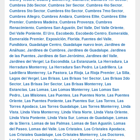
Cumbres 2do Sector
,
Cumbres 3er Sector
,
Cumbres 4to Sector
,
Cumbres 5to Sector
,
Cumbres 6to Sector
,
Cumbres 7mo Sector
,
Cumbres Allegro
,
Cumbres Andara
,
Cumbres Elite
,
Cumbres Elite
Premier
,
Cumbres Madeira
,
Cumbres Provenza
,
Cumbres
Renacimiento
,
Cumbres San Agustín
,
Del Valle
,
Del Valle Oriente
,
Del Valle Poniente
,
El Uro
,
Escobedo
,
Escobedo Centro
,
Esmeralda
,
Esmeralda Premier
,
Exposición
,
Florida
,
Fuentes del Valle
,
Fundidora
,
Guadalupe Centro
,
Guadalupe nuevo leon
,
Jardines de
Anáhuac
,
Jardines de Cumbres
,
Jardines de Guadalupe
,
Jardines
de las Puentes
,
Jardines de San Jerónimo
,
Jardines del Valle
,
Jardines del Vergel
,
La Escondida
,
La Estanzuela
,
La Herradura
,
La
Herradura Monterrey
,
La Herradura San Pedro
,
La Ladrillera
,
La
Ladrillera Monterrey
,
La Pastora
,
La Rioja
,
La Rioja Premier
,
La Silla
,
Lagos del Vergel
,
Las Brisas
,
Las Brisas 1er Sector
,
Las Brisas 2do
Sector
,
Las Brisas 3er Sector
,
Las Brisas Monterrey
,
Las
Estancias
,
Las Lomas
,
Las Lomas Monterrey
,
Las Lomas San
Pedro.
,
Las Misiones
,
Las Puentes
,
Las Puentes Norte
,
Las Puentes
Oriente
,
Las Puentes Poniente
,
Las Puentes Sur
,
Las Torres
,
Las
Torres Apodaca
,
Las Torres Guadalupe
,
Las Torres Monterrey
,
Linda
Vista
,
Linda Vista Monterrey
,
Linda Vista Norte
,
Linda Vista Oriente
,
Linda Vista Poniente
,
Linda Vista Sur
,
Lomas de Guadalupe
,
Lomas
de la Sierra
,
Lomas de las Palmas
,
Lomas de San Agustín
,
Lomas
del Paseo
,
Lomas del Valle
,
Los Cristales
,
Los Cristales Apodaca
,
Los Cristales Guadalupe
,
Los Cristales Monterrey
,
Los Doctores
,
Los Ebanos
,
Los Ebanos Premier
,
Los Encinos
,
Los Encinos