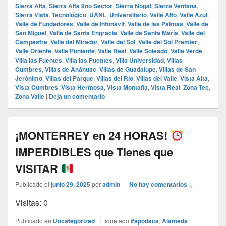
Sierra Alta
,
Sierra Alta 9no Sector
,
Sierra Nogal
,
Sierra Ventana
,
Sierra Vista
,
Tecnológico
,
UANL
,
Universitario
,
Valle Alto
,
Valle Azul
,
Valle de Fundadores
,
Valle de Infonavit
,
Valle de las Palmas
,
Valle de
San Miguel
,
Valle de Santa Engracia
,
Valle de Santa María
,
Valle del
Campestre
,
Valle del Mirador
,
Valle del Sol
,
Valle del Sol Premier
,
Valle Oriente
,
Valle Poniente
,
Valle Real
,
Valle Soleado
,
Valle Verde
,
Villa las Fuentes
,
Villa las Puentes
,
Villa Universidad
,
Villas
Cumbres
,
Villas de Anáhuac
,
Villas de Guadalupe
,
Villas de San
Jerónimo
,
Villas del Parque
,
Villas del Río
,
Villas del Valle
,
Vista Alta
,
Vista Cumbres
,
Vista Hermosa
,
Vista Montaña
,
Vista Real
,
Zona Tec
,
Zona Valle
|
Deja un comentario
¡MONTERREY en 24 HORAS!
IMPERDIBLES que Tienes que
VISITAR
Publicado el
junio 29, 2025
por
admin
—
No hay comentarios ↓
Visitas: 0
Publicado en
Uncategorized
|
Etiquetado
#apodaca
,
Alameda