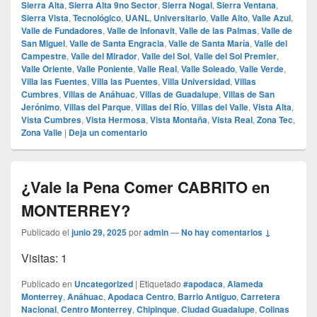
Sierra Alta
,
Sierra Alta 9no Sector
,
Sierra Nogal
,
Sierra Ventana
,
Sierra Vista
,
Tecnológico
,
UANL
,
Universitario
,
Valle Alto
,
Valle Azul
,
Valle de Fundadores
,
Valle de Infonavit
,
Valle de las Palmas
,
Valle de
San Miguel
,
Valle de Santa Engracia
,
Valle de Santa María
,
Valle del
Campestre
,
Valle del Mirador
,
Valle del Sol
,
Valle del Sol Premier
,
Valle Oriente
,
Valle Poniente
,
Valle Real
,
Valle Soleado
,
Valle Verde
,
Villa las Fuentes
,
Villa las Puentes
,
Villa Universidad
,
Villas
Cumbres
,
Villas de Anáhuac
,
Villas de Guadalupe
,
Villas de San
Jerónimo
,
Villas del Parque
,
Villas del Río
,
Villas del Valle
,
Vista Alta
,
Vista Cumbres
,
Vista Hermosa
,
Vista Montaña
,
Vista Real
,
Zona Tec
,
Zona Valle
|
Deja un comentario
¿Vale la Pena Comer CABRITO en
MONTERREY?
Publicado el
junio 29, 2025
por
admin
—
No hay comentarios ↓
Visitas: 1
Publicado en
Uncategorized
|
Etiquetado
#apodaca
,
Alameda
Monterrey
,
Anáhuac
,
Apodaca Centro
,
Barrio Antiguo
,
Carretera
Nacional
,
Centro Monterrey
,
Chipinque
,
Ciudad Guadalupe
,
Colinas