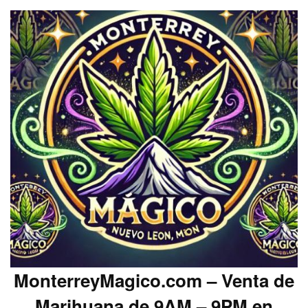
MonterreyMagico.com – Venta de
Marihuana de 9AM – 9PM en