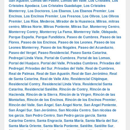
San Agustín
,
Lomas del Paseo
,
Lomas del Valle
,
Los Cristales
,
Los
Cristales Apodaca
,
Los Cristales Guadalupe
,
Los Cristales
Monterrey
,
Los Doctores
,
Los Ebanos
,
Los Ebanos Premier
,
Los
Encinos
,
Los Encinos Premier
,
Los Fresnos
,
Los Olivos
,
Los Olivos
Premier
,
Los Ríos
,
Mederos
,
Mirador de la Huasteca
,
Mitras
,
mitras
centro
,
Mitras Norte
,
Mitras Poniente
,
Mitras Sur
,
Monterrey Centro
,
Monterrey Contry
,
Monterrey La Fama
,
Monterrey Valle
,
Obispado
,
Parque España
,
Parque Fundidora
,
Paseo de Cumbres
,
Paseo de las
Flores
,
Paseo de los Encinos
,
Paseo de los Leones
,
Paseo de los
Leones Monterrey
,
Paseo de los Nogales
,
Paseo del Acueducto
,
Paseo del Vergel
,
Paseo Residencial
,
Paseo Santa Catarina
,
Pedregal Linda Vista
,
Portal de Cumbres
,
Portal de las Lomas
,
Portal del Huajuco
,
Portal del Valle
,
Privadas Cumbres
,
Privadas del
Pedregal
,
Privadas del Sur
,
Privadas del Valle
,
Real de Cumbres
,
Real de Palmas
,
Real de San Agustín
,
Real de San Jerónimo
,
Real
de Santa Catarina
,
Real de Valle Alto
,
Residencial Chipinque
,
Residencial Contry
,
Residencial Linda Vista
,
Residencial Santa
Catarina
,
Residencial Satélite
,
Rincón de Contry
,
Rincón de la
Hacienda
,
Rincón de la Sierra
,
Rincón de la Virgen
,
Rincón de las
Montañas
,
Rincón de los Encinos
,
Rincón de los Encinos Premier
,
Rincón del Valle
,
San Ángel
,
San Ángel Norte
,
San Ángel Poniente
,
San Ángel Sur
,
San Jerónimo
,
San Nicolás Centro
,
San nicolas de
los garza
,
San Pedro Centro
,
San Pedro garza garcia
,
Santa
Catarina Centro
,
Santa Engracia
,
Santa María
,
Santa María del Sur
,
Santa María Oriente
,
Santa María Poniente
,
Satélite
,
Satélite Sur
,