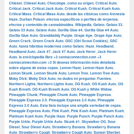
Chiesel
,
Chiesel Auto
,
Chocolope
,
como su origen
,
Critical Auto
,
Critical Jack
,
Critical Jack Auto
,
Critical Kush
,
Critical Kush Auto
,
Critical Mass
,
Critical Mass Auto
,
desde las clásicas como Amnesia
Haze
,
Durban Poison
,
efectos específicos o perfiles de terpenos
,
efectos y contenido de cannabinoides.​ Wikipedia
,
Gelato
,
Gelato 33
,
Gelato 33 Auto
,
Gelato Auto
,
Gorilla Glue #4
,
Gorilla Glue #4 Auto
,
Gorilla Glue Auto
,
Granddaddy Purple
,
Grape Ape
,
Grape Ape Auto
,
Green Crack
,
Green Crack Auto
,
GSC (Girl Scout Cookies)
,
GSC
Auto
,
hasta híbridos modernos como Gelato
,
Haze
,
Headband
,
Headband Auto
,
Jack 47
,
Jack 47 Auto
,
Jack Herer
,
Jack Herer
Auto
,
la enciclopedia libre +3 cannaconnection.com +3
cannaconnection.com +3 Si deseas información más detallada
sobre alguna de estas cepas
,
Lemon Haze
,
Lemon Haze Auto
,
Lemon Skunk
,
Lemon Skunk Auto
,
Lemon Tree
,
Lemon Tree Auto
,
Moby Dick
,
Moby Dick Auto
,
no dudes en preguntar.​ Fuentes
,
Northern Lights
,
Northern Lights Auto
,
OG Kush
,
OG Kush Auto
,
OG
Kush Breath
,
OG Kush Breath Auto
,
OG Kush y White Widow
,
Pineapple Chunk
,
Pineapple Chunk Auto
,
Pineapple Express
,
Pineapple Express 2.0
,
Pineapple Express 2.0 Auto
,
Pineapple
Express 2.0 Auto.​ Esta lista incluye una amplia variedad de cepas
,
Pineapple Express Auto
,
Pink Kush
,
Pink Kush Auto
,
Platinum Kush
,
Platinum Kush Auto
,
Purple Haze
,
Purple Punch
,
Purple Punch Auto
,
Purple Urkle
,
Purple Urkle Auto
,
Skunk #1
,
Skywalker OG
,
Sour
Diesel
,
Sour Diesel Auto
,
Strawberry Banana
,
Strawberry Banana
Auto
,
Strawberry Cough
,
Strawberry Cough Auto
,
Sunset Sherbet
,