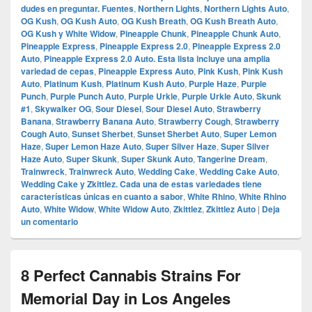
dudes en preguntar.​ Fuentes
,
Northern Lights
,
Northern Lights Auto
,
OG Kush
,
OG Kush Auto
,
OG Kush Breath
,
OG Kush Breath Auto
,
OG Kush y White Widow
,
Pineapple Chunk
,
Pineapple Chunk Auto
,
Pineapple Express
,
Pineapple Express 2.0
,
Pineapple Express 2.0
Auto
,
Pineapple Express 2.0 Auto.​ Esta lista incluye una amplia
variedad de cepas
,
Pineapple Express Auto
,
Pink Kush
,
Pink Kush
Auto
,
Platinum Kush
,
Platinum Kush Auto
,
Purple Haze
,
Purple
Punch
,
Purple Punch Auto
,
Purple Urkle
,
Purple Urkle Auto
,
Skunk
#1
,
Skywalker OG
,
Sour Diesel
,
Sour Diesel Auto
,
Strawberry
Banana
,
Strawberry Banana Auto
,
Strawberry Cough
,
Strawberry
Cough Auto
,
Sunset Sherbet
,
Sunset Sherbet Auto
,
Super Lemon
Haze
,
Super Lemon Haze Auto
,
Super Silver Haze
,
Super Silver
Haze Auto
,
Super Skunk
,
Super Skunk Auto
,
Tangerine Dream
,
Trainwreck
,
Trainwreck Auto
,
Wedding Cake
,
Wedding Cake Auto
,
Wedding Cake y Zkittlez. Cada una de estas variedades tiene
características únicas en cuanto a sabor
,
White Rhino
,
White Rhino
Auto
,
White Widow
,
White Widow Auto
,
Zkittlez
,
Zkittlez Auto
|
Deja
un comentario
8 Perfect Cannabis Strains For
Memorial Day in Los Angeles