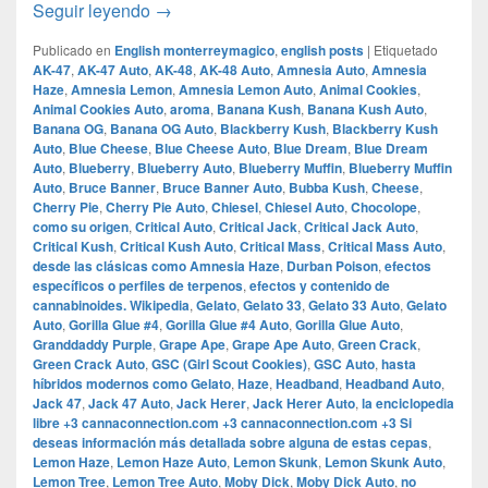
10 Best Cannabis Strains for 4th of July
Seguir leyendo
→
Publicado en
English monterreymagico
,
english posts
|
Etiquetado
AK-47
,
AK-47 Auto
,
AK-48
,
AK-48 Auto
,
Amnesia Auto
,
Amnesia
Haze
,
Amnesia Lemon
,
Amnesia Lemon Auto
,
Animal Cookies
,
Animal Cookies Auto
,
aroma
,
Banana Kush
,
Banana Kush Auto
,
Banana OG
,
Banana OG Auto
,
Blackberry Kush
,
Blackberry Kush
Auto
,
Blue Cheese
,
Blue Cheese Auto
,
Blue Dream
,
Blue Dream
Auto
,
Blueberry
,
Blueberry Auto
,
Blueberry Muffin
,
Blueberry Muffin
Auto
,
Bruce Banner
,
Bruce Banner Auto
,
Bubba Kush
,
Cheese
,
Cherry Pie
,
Cherry Pie Auto
,
Chiesel
,
Chiesel Auto
,
Chocolope
,
como su origen
,
Critical Auto
,
Critical Jack
,
Critical Jack Auto
,
Critical Kush
,
Critical Kush Auto
,
Critical Mass
,
Critical Mass Auto
,
desde las clásicas como Amnesia Haze
,
Durban Poison
,
efectos
específicos o perfiles de terpenos
,
efectos y contenido de
cannabinoides.​ Wikipedia
,
Gelato
,
Gelato 33
,
Gelato 33 Auto
,
Gelato
Auto
,
Gorilla Glue #4
,
Gorilla Glue #4 Auto
,
Gorilla Glue Auto
,
Granddaddy Purple
,
Grape Ape
,
Grape Ape Auto
,
Green Crack
,
Green Crack Auto
,
GSC (Girl Scout Cookies)
,
GSC Auto
,
hasta
híbridos modernos como Gelato
,
Haze
,
Headband
,
Headband Auto
,
Jack 47
,
Jack 47 Auto
,
Jack Herer
,
Jack Herer Auto
,
la enciclopedia
libre +3 cannaconnection.com +3 cannaconnection.com +3 Si
deseas información más detallada sobre alguna de estas cepas
,
Lemon Haze
,
Lemon Haze Auto
,
Lemon Skunk
,
Lemon Skunk Auto
,
Lemon Tree
,
Lemon Tree Auto
,
Moby Dick
,
Moby Dick Auto
,
no