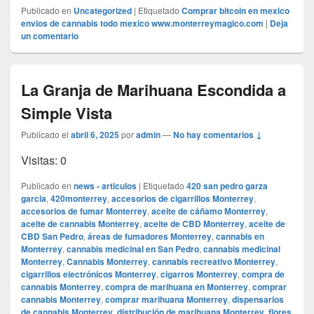
Publicado en
Uncategorized
|
Etiquetado
Comprar bitcoin en mexico
envios de cannabis todo mexico www.monterreymagico.com
|
Deja
un comentario
La Granja de Marihuana Escondida a
Simple Vista
Publicado el
abril 6, 2025
por
admin
—
No hay comentarios ↓
Visitas: 0
Publicado en
news - articulos
|
Etiquetado
420 san pedro garza
garcia
,
420monterrey
,
accesorios de cigarrillos Monterrey
,
accesorios de fumar Monterrey
,
aceite de cáñamo Monterrey
,
aceite de cannabis Monterrey
,
aceite de CBD Monterrey
,
aceite de
CBD San Pedro
,
áreas de fumadores Monterrey
,
cannabis en
Monterrey
,
cannabis medicinal en San Pedro
,
cannabis medicinal
Monterrey
,
Cannabis Monterrey
,
cannabis recreativo Monterrey
,
cigarrillos electrónicos Monterrey
,
cigarros Monterrey
,
compra de
cannabis Monterrey
,
compra de marihuana en Monterrey
,
comprar
cannabis Monterrey
,
comprar marihuana Monterrey
,
dispensarios
de cannabis Monterrey
,
distribución de marihuana Monterrey
,
flores