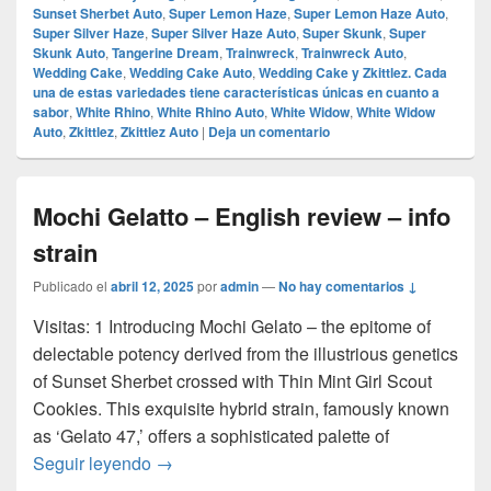
Sunset Sherbet Auto
,
Super Lemon Haze
,
Super Lemon Haze Auto
,
Super Silver Haze
,
Super Silver Haze Auto
,
Super Skunk
,
Super
Skunk Auto
,
Tangerine Dream
,
Trainwreck
,
Trainwreck Auto
,
Wedding Cake
,
Wedding Cake Auto
,
Wedding Cake y Zkittlez. Cada
una de estas variedades tiene características únicas en cuanto a
sabor
,
White Rhino
,
White Rhino Auto
,
White Widow
,
White Widow
Auto
,
Zkittlez
,
Zkittlez Auto
|
Deja un comentario
Mochi Gelatto – English review – info
strain
Publicado el
abril 12, 2025
por
admin
—
No hay comentarios ↓
Visitas: 1 Introducing Mochi Gelato – the epitome of
delectable potency derived from the illustrious genetics
of Sunset Sherbet crossed with Thin Mint Girl Scout
Cookies. This exquisite hybrid strain, famously known
as ‘Gelato 47,’ offers a sophisticated palette of
Mochi Gelatto – English review – info strain
Seguir leyendo
→