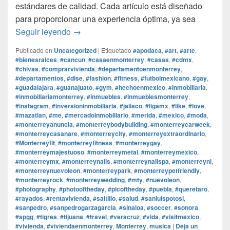
estándares de calidad. Cada artículo está diseñado
para proporcionar una experiencia óptima, ya sea
¿Por que Monterrey Magico es la mejor tie
Seguir leyendo
→
Publicado en
Uncategorized
|
Etiquetado
#apodaca
,
#art
,
#arte
,
#bienesraices
,
#cancun
,
#casaenmonterrey
,
#casas
,
#cdmx
,
#chivas
,
#comprarvivienda
,
#departamentoenmonterrey
,
#departamentos
,
#dise
,
#fashion
,
#fitness
,
#futbolmexicano
,
#gay
,
#guadalajara
,
#guanajuato
,
#gym
,
#hechoenmexico
,
#inmobiliaria
,
#inmobiliariamonterrey
,
#inmuebles
,
#inmueblesmonterrey
,
#instagram
,
#inversioninmobiliaria
,
#jalisco
,
#ligamx
,
#like
,
#love
,
#mazatlan
,
#me
,
#mercadoinmobiliario
,
#merida
,
#mexico
,
#moda
,
#monterreyanuncia
,
#monterreybodybuilding
,
#monterreycarweek
,
#monterreycasanare
,
#monterreycity
,
#monterreyextraordinario
,
#Monterreyfit
,
#monterreyfitness
,
#monterreygay
,
#monterreymajestuoso
,
#monterreymetal
,
#monterreymexico
,
#monterreymx
,
#monterreynails
,
#monterreynailspa
,
#monterreynl
,
#monterreynuevoleon
,
#monterreypark
,
#monterreypetfriendly
,
#monterreyrock
,
#monterreywedding
,
#mty
,
#nuevoleon
,
#photography
,
#photooftheday
,
#picoftheday
,
#puebla
,
#queretaro
,
#rayados
,
#rentavivienda
,
#saltillo
,
#salud
,
#sanluispotosi
,
#sanpedro
,
#sanpedrogarzagarcia
,
#sinaloa
,
#soccer
,
#sonora
,
#spgg
,
#tigres
,
#tijuana
,
#travel
,
#veracruz
,
#vida
,
#visitmexico
,
#vivienda
,
#viviendaenmonterrey
,
Monterrey
,
musica
|
Deja un