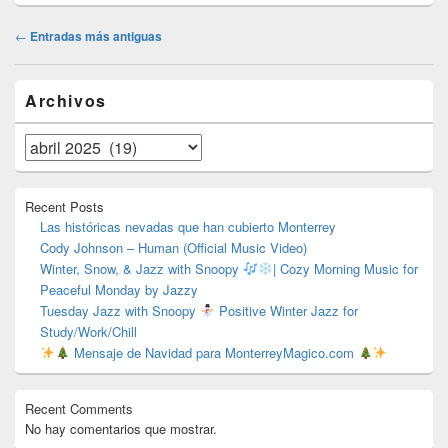
Navegación
←
Entradas más antiguas
de
entradas
El
Archivos
área
de
widget
Archivos
barra
lateral
primaria
Recent Posts
Las históricas nevadas que han cubierto Monterrey
Cody Johnson – Human (Official Music Video)
Winter, Snow, & Jazz with Snoopy
| Cozy Morning Music for
Peaceful Monday by Jazzy
Tuesday Jazz with Snoopy
Positive Winter Jazz for
Study/Work/Chill
Mensaje de Navidad para MonterreyMagico.com
Recent Comments
No hay comentarios que mostrar.