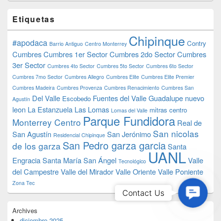
Etiquetas
Chipinque
#apodaca
Contry
Barrio Antiguo
Centro Monterrey
Cumbres
Cumbres 1er Sector
Cumbres 2do Sector
Cumbres
3er Sector
Cumbres 4to Sector
Cumbres 5to Sector
Cumbres 6to Sector
Cumbres 7mo Sector
Cumbres Allegro
Cumbres Elite
Cumbres Elite Premier
Cumbres Madeira
Cumbres Provenza
Cumbres Renacimiento
Cumbres San
Del Valle
Fuentes del Valle
Guadalupe nuevo
Escobedo
Agustín
leon
La Estanzuela
Las Lomas
mitras centro
Lomas del Valle
Parque Fundidora
Monterrey Centro
Real de
San nicolas
San Agustín
San Jerónimo
Residencial Chipinque
San Pedro garza garcia
de los garza
Santa
UANL
Engracia
Santa María
San Ángel
Valle
Tecnológico
del Campestre
Valle del Mirador
Valle Oriente
Valle Poniente
Zona Tec
Contac
Contact Us
Us
Archives
diciembre 2025