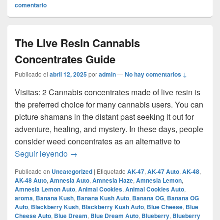
comentario
The Live Resin Cannabis
Concentrates Guide
Publicado el
abril 12, 2025
por
admin
—
No hay comentarios ↓
Visitas: 2 Cannabis concentrates made of live resin is
the preferred choice for many cannabis users. You can
picture shamans in the distant past seeking it out for
adventure, healing, and mystery. In these days, people
consider weed concentrates as an alternative to
The Live Resin Cannabis Concentrates Gu
Seguir leyendo
→
Publicado en
Uncategorized
|
Etiquetado
AK-47
,
AK-47 Auto
,
AK-48
,
AK-48 Auto
,
Amnesia Auto
,
Amnesia Haze
,
Amnesia Lemon
,
Amnesia Lemon Auto
,
Animal Cookies
,
Animal Cookies Auto
,
aroma
,
Banana Kush
,
Banana Kush Auto
,
Banana OG
,
Banana OG
Auto
,
Blackberry Kush
,
Blackberry Kush Auto
,
Blue Cheese
,
Blue
Cheese Auto
,
Blue Dream
,
Blue Dream Auto
,
Blueberry
,
Blueberry