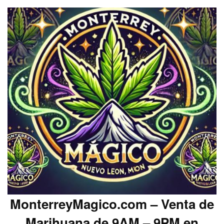
MonterreyMagico.com – Venta de
Marihuana de 9AM – 9PM en