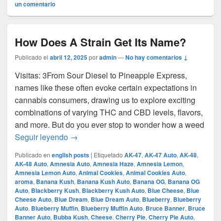
un comentario
How Does A Strain Get Its Name?
Publicado el
abril 12, 2025
por
admin
—
No hay comentarios ↓
Visitas: 3From Sour Diesel to Pineapple Express,
names like these often evoke certain expectations in
cannabis consumers, drawing us to explore exciting
combinations of varying THC and CBD levels, flavors,
and more. But do you ever stop to wonder how a weed
How Does A Strain Get Its Name?
Seguir leyendo
→
Publicado en
english posts
|
Etiquetado
AK-47
,
AK-47 Auto
,
AK-48
,
AK-48 Auto
,
Amnesia Auto
,
Amnesia Haze
,
Amnesia Lemon
,
Amnesia Lemon Auto
,
Animal Cookies
,
Animal Cookies Auto
,
aroma
,
Banana Kush
,
Banana Kush Auto
,
Banana OG
,
Banana OG
Auto
,
Blackberry Kush
,
Blackberry Kush Auto
,
Blue Cheese
,
Blue
Cheese Auto
,
Blue Dream
,
Blue Dream Auto
,
Blueberry
,
Blueberry
Auto
,
Blueberry Muffin
,
Blueberry Muffin Auto
,
Bruce Banner
,
Bruce
Banner Auto
,
Bubba Kush
,
Cheese
,
Cherry Pie
,
Cherry Pie Auto
,