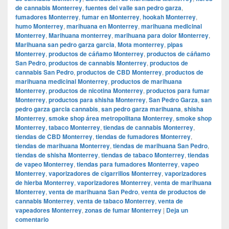
de cannabis Monterrey
,
fuentes del valle san pedro garza
,
fumadores Monterrey
,
fumar en Monterrey
,
hookah Monterrey
,
humo Monterrey
,
marihuana en Monterrey
,
marihuana medicinal
Monterrey
,
Marihuana monterrey
,
marihuana para dolor Monterrey
,
Marihuana san pedro garza garcia
,
Mota monterrey
,
pipas
Monterrey
,
productos de cáñamo Monterrey
,
productos de cáñamo
San Pedro
,
productos de cannabis Monterrey
,
productos de
cannabis San Pedro
,
productos de CBD Monterrey
,
productos de
marihuana medicinal Monterrey
,
productos de marihuana
Monterrey
,
productos de nicotina Monterrey
,
productos para fumar
Monterrey
,
productos para shisha Monterrey
,
San Pedro Garza
,
san
pedro garza garcia cannabis
,
san pedro garza marihuana
,
shisha
Monterrey
,
smoke shop área metropolitana Monterrey
,
smoke shop
Monterrey
,
tabaco Monterrey
,
tiendas de cannabis Monterrey
,
tiendas de CBD Monterrey
,
tiendas de fumadores Monterrey
,
tiendas de marihuana Monterrey
,
tiendas de marihuana San Pedro
,
tiendas de shisha Monterrey
,
tiendas de tabaco Monterrey
,
tiendas
de vapeo Monterrey
,
tiendas para fumadores Monterrey
,
vapeo
Monterrey
,
vaporizadores de cigarrillos Monterrey
,
vaporizadores
de hierba Monterrey
,
vaporizadores Monterrey
,
venta de marihuana
Monterrey
,
venta de marihuana San Pedro
,
venta de productos de
cannabis Monterrey
,
venta de tabaco Monterrey
,
venta de
vapeadores Monterrey
,
zonas de fumar Monterrey
|
Deja un
comentario