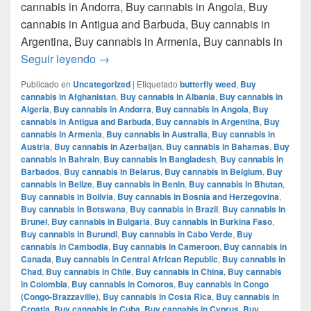
cannabis in Andorra, Buy cannabis in Angola, Buy
cannabis in Antigua and Barbuda, Buy cannabis in
Argentina, Buy cannabis in Armenia, Buy cannabis in
Donde comprar marihuana en monterrey nue
Seguir leyendo
→
Publicado en
Uncategorized
|
Etiquetado
butterfly weed
,
Buy
cannabis in Afghanistan
,
Buy cannabis in Albania
,
Buy cannabis in
Algeria
,
Buy cannabis in Andorra
,
Buy cannabis in Angola
,
Buy
cannabis in Antigua and Barbuda
,
Buy cannabis in Argentina
,
Buy
cannabis in Armenia
,
Buy cannabis in Australia
,
Buy cannabis in
Austria
,
Buy cannabis in Azerbaijan
,
Buy cannabis in Bahamas
,
Buy
cannabis in Bahrain
,
Buy cannabis in Bangladesh
,
Buy cannabis in
Barbados
,
Buy cannabis in Belarus
,
Buy cannabis in Belgium
,
Buy
cannabis in Belize
,
Buy cannabis in Benin
,
Buy cannabis in Bhutan
,
Buy cannabis in Bolivia
,
Buy cannabis in Bosnia and Herzegovina
,
Buy cannabis in Botswana
,
Buy cannabis in Brazil
,
Buy cannabis in
Brunei
,
Buy cannabis in Bulgaria
,
Buy cannabis in Burkina Faso
,
Buy cannabis in Burundi
,
Buy cannabis in Cabo Verde
,
Buy
cannabis in Cambodia
,
Buy cannabis in Cameroon
,
Buy cannabis in
Canada
,
Buy cannabis in Central African Republic
,
Buy cannabis in
Chad
,
Buy cannabis in Chile
,
Buy cannabis in China
,
Buy cannabis
in Colombia
,
Buy cannabis in Comoros
,
Buy cannabis in Congo
(Congo-Brazzaville)
,
Buy cannabis in Costa Rica
,
Buy cannabis in
Croatia
,
Buy cannabis in Cuba
,
Buy cannabis in Cyprus
,
Buy