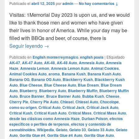
Publicado el
abril 12, 2025
por
admin
—
No hay comentarios ↓
Visitas: 1Memorial Day 2023 is upon us, and we would
like to thank those men and women who have given
their lives in honor of America. While your day may be
filled with BBQs and beer, of course, there is
8 Perfect Cannabis Strains For Memorial D
Seguir leyendo
→
Publicado en
English monterreymagico
,
english posts
|
Etiquetado
AK-47
,
AK-47 Auto
,
AK-48
,
AK-48 Auto
,
Amnesia Auto
,
Amnesia
Haze
,
Amnesia Lemon
,
Amnesia Lemon Auto
,
Animal Cookies
,
Animal Cookies Auto
,
aroma
,
Banana Kush
,
Banana Kush Auto
,
Banana OG
,
Banana OG Auto
,
Blackberry Kush
,
Blackberry Kush
Auto
,
Blue Cheese
,
Blue Cheese Auto
,
Blue Dream
,
Blue Dream
Auto
,
Blueberry
,
Blueberry Auto
,
Blueberry Muffin
,
Blueberry Muffin
Auto
,
Bruce Banner
,
Bruce Banner Auto
,
Bubba Kush
,
Cheese
,
Cherry Pie
,
Cherry Pie Auto
,
Chiesel
,
Chiesel Auto
,
Chocolope
,
como su origen
,
Critical Auto
,
Critical Jack
,
Critical Jack Auto
,
Critical Kush
,
Critical Kush Auto
,
Critical Mass
,
Critical Mass Auto
,
desde las clásicas como Amnesia Haze
,
Durban Poison
,
efectos
específicos o perfiles de terpenos
,
efectos y contenido de
cannabinoides.​ Wikipedia
,
Gelato
,
Gelato 33
,
Gelato 33 Auto
,
Gelato
Auto
,
Gorilla Glue #4
,
Gorilla Glue #4 Auto
,
Gorilla Glue Auto
,