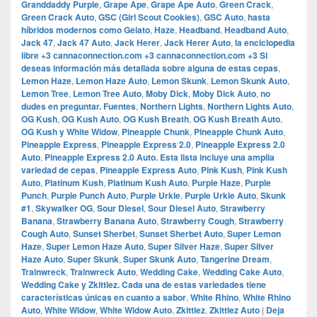
Granddaddy Purple
,
Grape Ape
,
Grape Ape Auto
,
Green Crack
,
Green Crack Auto
,
GSC (Girl Scout Cookies)
,
GSC Auto
,
hasta
híbridos modernos como Gelato
,
Haze
,
Headband
,
Headband Auto
,
Jack 47
,
Jack 47 Auto
,
Jack Herer
,
Jack Herer Auto
,
la enciclopedia
libre +3 cannaconnection.com +3 cannaconnection.com +3 Si
deseas información más detallada sobre alguna de estas cepas
,
Lemon Haze
,
Lemon Haze Auto
,
Lemon Skunk
,
Lemon Skunk Auto
,
Lemon Tree
,
Lemon Tree Auto
,
Moby Dick
,
Moby Dick Auto
,
no
dudes en preguntar.​ Fuentes
,
Northern Lights
,
Northern Lights Auto
,
OG Kush
,
OG Kush Auto
,
OG Kush Breath
,
OG Kush Breath Auto
,
OG Kush y White Widow
,
Pineapple Chunk
,
Pineapple Chunk Auto
,
Pineapple Express
,
Pineapple Express 2.0
,
Pineapple Express 2.0
Auto
,
Pineapple Express 2.0 Auto.​ Esta lista incluye una amplia
variedad de cepas
,
Pineapple Express Auto
,
Pink Kush
,
Pink Kush
Auto
,
Platinum Kush
,
Platinum Kush Auto
,
Purple Haze
,
Purple
Punch
,
Purple Punch Auto
,
Purple Urkle
,
Purple Urkle Auto
,
Skunk
#1
,
Skywalker OG
,
Sour Diesel
,
Sour Diesel Auto
,
Strawberry
Banana
,
Strawberry Banana Auto
,
Strawberry Cough
,
Strawberry
Cough Auto
,
Sunset Sherbet
,
Sunset Sherbet Auto
,
Super Lemon
Haze
,
Super Lemon Haze Auto
,
Super Silver Haze
,
Super Silver
Haze Auto
,
Super Skunk
,
Super Skunk Auto
,
Tangerine Dream
,
Trainwreck
,
Trainwreck Auto
,
Wedding Cake
,
Wedding Cake Auto
,
Wedding Cake y Zkittlez. Cada una de estas variedades tiene
características únicas en cuanto a sabor
,
White Rhino
,
White Rhino
Auto
,
White Widow
,
White Widow Auto
,
Zkittlez
,
Zkittlez Auto
|
Deja