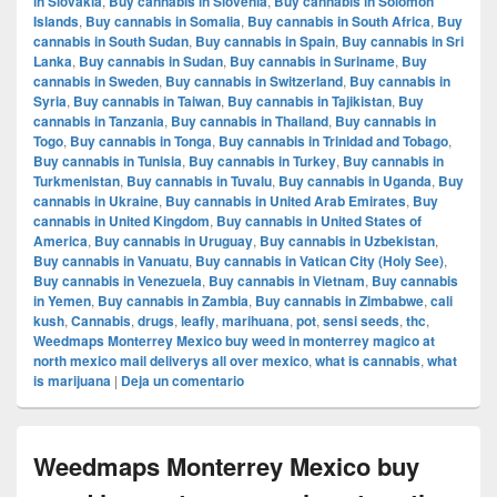
in Slovakia
,
Buy cannabis in Slovenia
,
Buy cannabis in Solomon
Islands
,
Buy cannabis in Somalia
,
Buy cannabis in South Africa
,
Buy
cannabis in South Sudan
,
Buy cannabis in Spain
,
Buy cannabis in Sri
Lanka
,
Buy cannabis in Sudan
,
Buy cannabis in Suriname
,
Buy
cannabis in Sweden
,
Buy cannabis in Switzerland
,
Buy cannabis in
Syria
,
Buy cannabis in Taiwan
,
Buy cannabis in Tajikistan
,
Buy
cannabis in Tanzania
,
Buy cannabis in Thailand
,
Buy cannabis in
Togo
,
Buy cannabis in Tonga
,
Buy cannabis in Trinidad and Tobago
,
Buy cannabis in Tunisia
,
Buy cannabis in Turkey
,
Buy cannabis in
Turkmenistan
,
Buy cannabis in Tuvalu
,
Buy cannabis in Uganda
,
Buy
cannabis in Ukraine
,
Buy cannabis in United Arab Emirates
,
Buy
cannabis in United Kingdom
,
Buy cannabis in United States of
America
,
Buy cannabis in Uruguay
,
Buy cannabis in Uzbekistan
,
Buy cannabis in Vanuatu
,
Buy cannabis in Vatican City (Holy See)
,
Buy cannabis in Venezuela
,
Buy cannabis in Vietnam
,
Buy cannabis
in Yemen
,
Buy cannabis in Zambia
,
Buy cannabis in Zimbabwe
,
cali
kush
,
Cannabis
,
drugs
,
leafly
,
marihuana
,
pot
,
sensi seeds
,
thc
,
Weedmaps Monterrey Mexico buy weed in monterrey magico at
north mexico mail deliverys all over mexico
,
what is cannabis
,
what
is marijuana
|
Deja un comentario
Weedmaps Monterrey Mexico buy