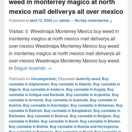
weed in monterrey magico at north
mexico mail deliverys all over mexico
Publicado el
abril 12, 2025
por
admin
—
No hay comentarios ↓
Visitas: 0 Weedmaps Monterrey Mexico buy weed in
monterrey magico at north mexico mail deliverys all
over mexico Weedmaps Monterrey Mexico buy weed
in monterrey magico at north mexico mail deliverys all
over mexico Weedmaps Monterrey Mexico buy weed
Weedmaps Monterrey Mexico buy weed in 
in
Seguir leyendo
→
Publicado en
Uncategorized
|
Etiquetado
butterfly weed
,
Buy
cannabis in Afghanistan
,
Buy cannabis in Albania
,
Buy cannabis in
Algeria
,
Buy cannabis in Andorra
,
Buy cannabis in Angola
,
Buy
cannabis in Antigua and Barbuda
,
Buy cannabis in Argentina
,
Buy
cannabis in Armenia
,
Buy cannabis in Australia
,
Buy cannabis in
Austria
,
Buy cannabis in Azerbaijan
,
Buy cannabis in Bahamas
,
Buy
cannabis in Bahrain
,
Buy cannabis in Bangladesh
,
Buy cannabis in
Barbados
,
Buy cannabis in Belarus
,
Buy cannabis in Belgium
,
Buy
cannabis in Belize
,
Buy cannabis in Benin
,
Buy cannabis in Bhutan
,
Buy cannabis in Bolivia
,
Buy cannabis in Bosnia and Herzegovina
,
Buy cannabis in Botswana
,
Buy cannabis in Brazil
,
Buy cannabis in