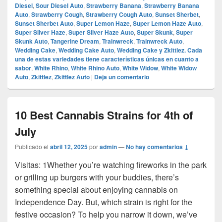
Diesel
,
Sour Diesel Auto
,
Strawberry Banana
,
Strawberry Banana
Auto
,
Strawberry Cough
,
Strawberry Cough Auto
,
Sunset Sherbet
,
Sunset Sherbet Auto
,
Super Lemon Haze
,
Super Lemon Haze Auto
,
Super Silver Haze
,
Super Silver Haze Auto
,
Super Skunk
,
Super
Skunk Auto
,
Tangerine Dream
,
Trainwreck
,
Trainwreck Auto
,
Wedding Cake
,
Wedding Cake Auto
,
Wedding Cake y Zkittlez. Cada
una de estas variedades tiene características únicas en cuanto a
sabor
,
White Rhino
,
White Rhino Auto
,
White Widow
,
White Widow
Auto
,
Zkittlez
,
Zkittlez Auto
|
Deja un comentario
10 Best Cannabis Strains for 4th of
July
Publicado el
abril 12, 2025
por
admin
—
No hay comentarios ↓
Visitas: 1Whether you’re watching fireworks in the park
or grilling up burgers with your buddies, there’s
something special about enjoying cannabis on
Independence Day. But, which strain is right for the
festive occasion? To help you narrow it down, we’ve