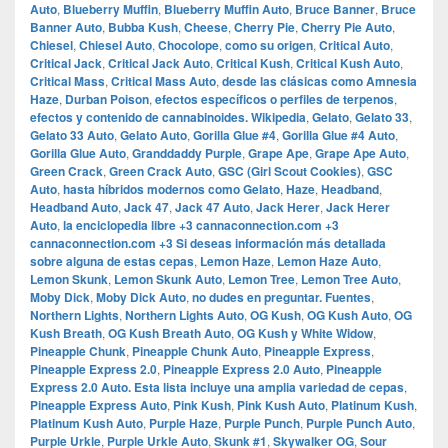
Auto
,
Blueberry Muffin
,
Blueberry Muffin Auto
,
Bruce Banner
,
Bruce
Banner Auto
,
Bubba Kush
,
Cheese
,
Cherry Pie
,
Cherry Pie Auto
,
Chiesel
,
Chiesel Auto
,
Chocolope
,
como su origen
,
Critical Auto
,
Critical Jack
,
Critical Jack Auto
,
Critical Kush
,
Critical Kush Auto
,
Critical Mass
,
Critical Mass Auto
,
desde las clásicas como Amnesia
Haze
,
Durban Poison
,
efectos específicos o perfiles de terpenos
,
efectos y contenido de cannabinoides.​ Wikipedia
,
Gelato
,
Gelato 33
,
Gelato 33 Auto
,
Gelato Auto
,
Gorilla Glue #4
,
Gorilla Glue #4 Auto
,
Gorilla Glue Auto
,
Granddaddy Purple
,
Grape Ape
,
Grape Ape Auto
,
Green Crack
,
Green Crack Auto
,
GSC (Girl Scout Cookies)
,
GSC
Auto
,
hasta híbridos modernos como Gelato
,
Haze
,
Headband
,
Headband Auto
,
Jack 47
,
Jack 47 Auto
,
Jack Herer
,
Jack Herer
Auto
,
la enciclopedia libre +3 cannaconnection.com +3
cannaconnection.com +3 Si deseas información más detallada
sobre alguna de estas cepas
,
Lemon Haze
,
Lemon Haze Auto
,
Lemon Skunk
,
Lemon Skunk Auto
,
Lemon Tree
,
Lemon Tree Auto
,
Moby Dick
,
Moby Dick Auto
,
no dudes en preguntar.​ Fuentes
,
Northern Lights
,
Northern Lights Auto
,
OG Kush
,
OG Kush Auto
,
OG
Kush Breath
,
OG Kush Breath Auto
,
OG Kush y White Widow
,
Pineapple Chunk
,
Pineapple Chunk Auto
,
Pineapple Express
,
Pineapple Express 2.0
,
Pineapple Express 2.0 Auto
,
Pineapple
Express 2.0 Auto.​ Esta lista incluye una amplia variedad de cepas
,
Pineapple Express Auto
,
Pink Kush
,
Pink Kush Auto
,
Platinum Kush
,
Platinum Kush Auto
,
Purple Haze
,
Purple Punch
,
Purple Punch Auto
,
Purple Urkle
,
Purple Urkle Auto
,
Skunk #1
,
Skywalker OG
,
Sour