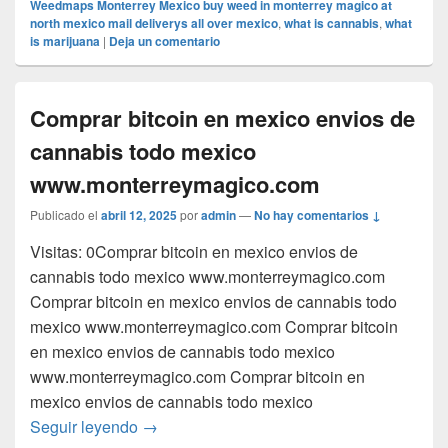
Weedmaps Monterrey Mexico buy weed in monterrey magico at
north mexico mail deliverys all over mexico
,
what is cannabis
,
what
is marijuana
|
Deja un comentario
Comprar bitcoin en mexico envios de
cannabis todo mexico
www.monterreymagico.com
Publicado el
abril 12, 2025
por
admin
—
No hay comentarios ↓
Visitas: 0Comprar bitcoin en mexico envios de
cannabis todo mexico www.monterreymagico.com
Comprar bitcoin en mexico envios de cannabis todo
mexico www.monterreymagico.com Comprar bitcoin
en mexico envios de cannabis todo mexico
www.monterreymagico.com Comprar bitcoin en
mexico envios de cannabis todo mexico
Comprar bitcoin en mexico envios de can
Seguir leyendo
→