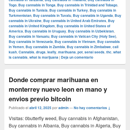
Togo
,
Buy cannabis in Tonga
,
Buy cannabis in Trinidad and Tobago
,
Buy cannabis in Tunisia
,
Buy cannabis in Turkey
,
Buy cannabis in
Turkmenistan
,
Buy cannabis in Tuvalu
,
Buy cannabis in Uganda
,
Buy
cannabis in Ukraine
,
Buy cannabis in United Arab Emirates
,
Buy
cannabis in United Kingdom
,
Buy cannabis in United States of
America
,
Buy cannabis in Uruguay
,
Buy cannabis in Uzbekistan
,
Buy cannabis in Vanuatu
,
Buy cannabis in Vatican City (Holy See)
,
Buy cannabis in Venezuela
,
Buy cannabis in Vietnam
,
Buy cannabis
in Yemen
,
Buy cannabis in Zambia
,
Buy cannabis in Zimbabwe
,
cali
kush
,
Cannabis
,
drugs
,
leafly
,
marihuana
,
pot
,
sensi seeds
,
thc
,
what
is cannabis
,
what is marijuana
|
Deja un comentario
Donde comprar marihuana en
monterrey nuevo leon en mano y
envios previo bitcoin
Publicado el
abril 12, 2025
por
admin
—
No hay comentarios ↓
Visitas: 0butterfly weed, Buy cannabis in Afghanistan,
Buy cannabis in Albania, Buy cannabis in Algeria, Buy