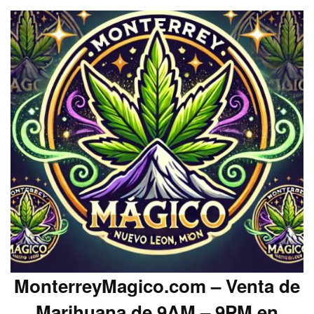
MonterreyMagico.com – Venta de
Marihuana de 9AM – 9PM en