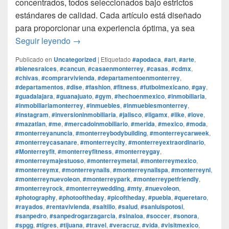
concentrados, todos seleccionados bajo estrictos
estándares de calidad. Cada artículo está diseñado
para proporcionar una experiencia óptima, ya sea
¿Por que Monterrey Magico es la mejor tie
Seguir leyendo
→
Publicado en
Uncategorized
|
Etiquetado
#apodaca
,
#art
,
#arte
,
#bienesraices
,
#cancun
,
#casaenmonterrey
,
#casas
,
#cdmx
,
#chivas
,
#comprarvivienda
,
#departamentoenmonterrey
,
#departamentos
,
#dise
,
#fashion
,
#fitness
,
#futbolmexicano
,
#gay
,
#guadalajara
,
#guanajuato
,
#gym
,
#hechoenmexico
,
#inmobiliaria
,
#inmobiliariamonterrey
,
#inmuebles
,
#inmueblesmonterrey
,
#instagram
,
#inversioninmobiliaria
,
#jalisco
,
#ligamx
,
#like
,
#love
,
#mazatlan
,
#me
,
#mercadoinmobiliario
,
#merida
,
#mexico
,
#moda
,
#monterreyanuncia
,
#monterreybodybuilding
,
#monterreycarweek
,
#monterreycasanare
,
#monterreycity
,
#monterreyextraordinario
,
#Monterreyfit
,
#monterreyfitness
,
#monterreygay
,
#monterreymajestuoso
,
#monterreymetal
,
#monterreymexico
,
#monterreymx
,
#monterreynails
,
#monterreynailspa
,
#monterreynl
,
#monterreynuevoleon
,
#monterreypark
,
#monterreypetfriendly
,
#monterreyrock
,
#monterreywedding
,
#mty
,
#nuevoleon
,
#photography
,
#photooftheday
,
#picoftheday
,
#puebla
,
#queretaro
,
#rayados
,
#rentavivienda
,
#saltillo
,
#salud
,
#sanluispotosi
,
#sanpedro
,
#sanpedrogarzagarcia
,
#sinaloa
,
#soccer
,
#sonora
,
#spgg
,
#tigres
,
#tijuana
,
#travel
,
#veracruz
,
#vida
,
#visitmexico
,