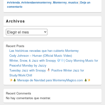
#vivienda
,
#viviendaenmonterrey
,
Monterrey
,
musica
|
Deja un
comentario
El
Archivos
área
de
widget
Archivos
barra
lateral
primaria
Recent Posts
Las históricas nevadas que han cubierto Monterrey
Cody Johnson – Human (Official Music Video)
Winter, Snow, & Jazz with Snoopy
| Cozy Morning Music for
Peaceful Monday by Jazzy
Tuesday Jazz with Snoopy
Positive Winter Jazz for
Study/Work/Chill
Mensaje de Navidad para MonterreyMagico.com
Recent Comments
No hay comentarios que mostrar.