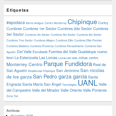
Etiquetas
Chipinque
#apodaca
Contry
Barrio Antiguo
Centro Monterrey
Cumbres
Cumbres 1er Sector
Cumbres 2do Sector
Cumbres
3er Sector
Cumbres 4to Sector
Cumbres 5to Sector
Cumbres 6to Sector
Cumbres 7mo Sector
Cumbres Allegro
Cumbres Elite
Cumbres Elite Premier
Cumbres Madeira
Cumbres Provenza
Cumbres Renacimiento
Cumbres San
Del Valle
Fuentes del Valle
Guadalupe nuevo
Escobedo
Agustín
leon
La Estanzuela
Las Lomas
mitras centro
Lomas del Valle
Parque Fundidora
Monterrey Centro
Real de
San nicolas
San Agustín
San Jerónimo
Residencial Chipinque
San Pedro garza garcia
de los garza
Santa
UANL
Engracia
Santa María
San Ángel
Valle
Tecnológico
del Campestre
Valle del Mirador
Valle Oriente
Valle Poniente
Zona Tec
Archives
diciembre 2025