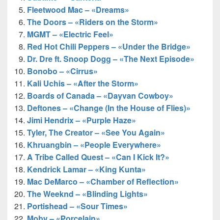
Fleetwood Mac – «Dreams»
The Doors – «Riders on the Storm»
MGMT – «Electric Feel»
Red Hot Chili Peppers – «Under the Bridge»
Dr. Dre ft. Snoop Dogg – «The Next Episode»
Bonobo – «Cirrus»
Kali Uchis – «After the Storm»
Boards of Canada – «Dayvan Cowboy»
Deftones – «Change (In the House of Flies)»
Jimi Hendrix – «Purple Haze»
Tyler, The Creator – «See You Again»
Khruangbin – «People Everywhere»
A Tribe Called Quest – «Can I Kick It?»
Kendrick Lamar – «King Kunta»
Mac DeMarco – «Chamber of Reflection»
The Weeknd – «Blinding Lights»
Portishead – «Sour Times»
Moby – «Porcelain»