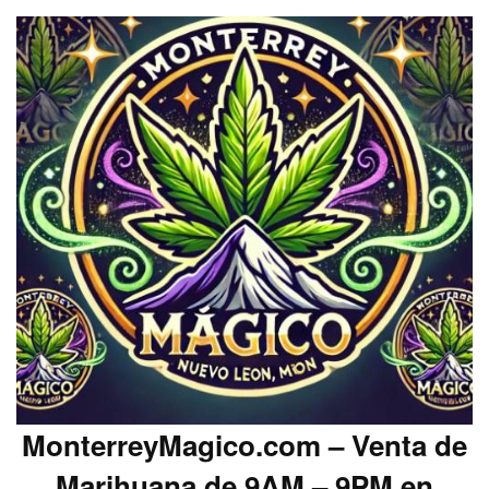
MonterreyMagico.com – Venta de
Marihuana de 9AM – 9PM en