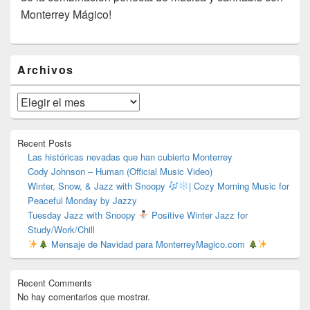
Monterrey Mágico!
El
Archivos
área
de
widget
Archivos
barra
lateral
primaria
Recent Posts
Las históricas nevadas que han cubierto Monterrey
Cody Johnson – Human (Official Music Video)
Winter, Snow, & Jazz with Snoopy
| Cozy Morning Music for
Peaceful Monday by Jazzy
Tuesday Jazz with Snoopy
Positive Winter Jazz for
Study/Work/Chill
Mensaje de Navidad para MonterreyMagico.com
Recent Comments
No hay comentarios que mostrar.