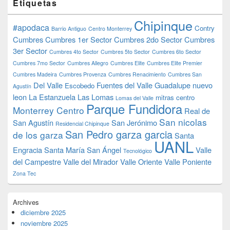
Etiquetas
Chipinque
#apodaca
Contry
Barrio Antiguo
Centro Monterrey
Cumbres
Cumbres 1er Sector
Cumbres 2do Sector
Cumbres
3er Sector
Cumbres 4to Sector
Cumbres 5to Sector
Cumbres 6to Sector
Cumbres 7mo Sector
Cumbres Allegro
Cumbres Elite
Cumbres Elite Premier
Cumbres Madeira
Cumbres Provenza
Cumbres Renacimiento
Cumbres San
Del Valle
Fuentes del Valle
Guadalupe nuevo
Escobedo
Agustín
leon
La Estanzuela
Las Lomas
mitras centro
Lomas del Valle
Parque Fundidora
Monterrey Centro
Real de
San nicolas
San Agustín
San Jerónimo
Residencial Chipinque
San Pedro garza garcia
de los garza
Santa
UANL
Engracia
Santa María
San Ángel
Valle
Tecnológico
del Campestre
Valle del Mirador
Valle Oriente
Valle Poniente
Zona Tec
Archives
diciembre 2025
noviembre 2025