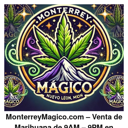
MonterreyMagico.com – Venta de
Marihuana de 9AM – 9PM en