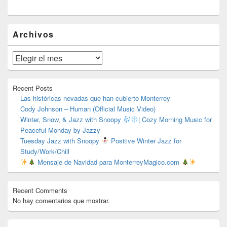
El
Archivos
área
de
widget
Archivos
barra
lateral
primaria
Recent Posts
Las históricas nevadas que han cubierto Monterrey
Cody Johnson – Human (Official Music Video)
Winter, Snow, & Jazz with Snoopy
| Cozy Morning Music for
Peaceful Monday by Jazzy
Tuesday Jazz with Snoopy
Positive Winter Jazz for
Study/Work/Chill
Mensaje de Navidad para MonterreyMagico.com
Recent Comments
No hay comentarios que mostrar.