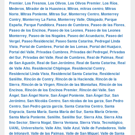
Premier
,
Los Fresnos
,
Los Olivos
,
Los Olivos Premier
,
Los Ríos
,
Mederos
,
Mirador de la Huasteca
,
Mitras
,
mitras centro
,
Mitras
Norte
,
Mitras Poniente
,
Mitras Sur
,
Monterrey Centro
,
Monterrey
Contry
,
Monterrey La Fama
,
Monterrey Valle
,
Obispado
,
Parque
España
,
Parque Fundidora
,
Paseo de Cumbres
,
Paseo de las Flores
,
Paseo de los Encinos
,
Paseo de los Leones
,
Paseo de los Leones
Monterrey
,
Paseo de los Nogales
,
Paseo del Acueducto
,
Paseo del
Vergel
,
Paseo Residencial
,
Paseo Santa Catarina
,
Pedregal Linda
Vista
,
Portal de Cumbres
,
Portal de las Lomas
,
Portal del Huajuco
,
Portal del Valle
,
Privadas Cumbres
,
Privadas del Pedregal
,
Privadas
del Sur
,
Privadas del Valle
,
Real de Cumbres
,
Real de Palmas
,
Real
de San Agustín
,
Real de San Jerónimo
,
Real de Santa Catarina
,
Real
de Valle Alto
,
Residencial Chipinque
,
Residencial Contry
,
Residencial Linda Vista
,
Residencial Santa Catarina
,
Residencial
Satélite
,
Rincón de Contry
,
Rincón de la Hacienda
,
Rincón de la
Sierra
,
Rincón de la Virgen
,
Rincón de las Montañas
,
Rincón de los
Encinos
,
Rincón de los Encinos Premier
,
Rincón del Valle
,
San
Ángel
,
San Ángel Norte
,
San Ángel Poniente
,
San Ángel Sur
,
San
Jerónimo
,
San Nicolás Centro
,
San nicolas de los garza
,
San Pedro
Centro
,
San Pedro garza garcia
,
Santa Catarina Centro
,
Santa
Engracia
,
Santa María
,
Santa María del Sur
,
Santa María Oriente
,
Santa María Poniente
,
Satélite
,
Satélite Sur
,
Sierra Alta
,
Sierra Alta
9no Sector
,
Sierra Nogal
,
Sierra Ventana
,
Sierra Vista
,
Tecnológico
,
UANL
,
Universitario
,
Valle Alto
,
Valle Azul
,
Valle de Fundadores
,
Valle
de Infonavit
,
Valle de las Palmas
,
Valle de San Miguel
,
Valle de Santa