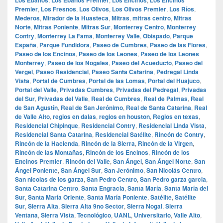
Premier
,
Los Fresnos
,
Los Olivos
,
Los Olivos Premier
,
Los Ríos
,
Mederos
,
Mirador de la Huasteca
,
Mitras
,
mitras centro
,
Mitras
Norte
,
Mitras Poniente
,
Mitras Sur
,
Monterrey Centro
,
Monterrey
Contry
,
Monterrey La Fama
,
Monterrey Valle
,
Obispado
,
Parque
España
,
Parque Fundidora
,
Paseo de Cumbres
,
Paseo de las Flores
,
Paseo de los Encinos
,
Paseo de los Leones
,
Paseo de los Leones
Monterrey
,
Paseo de los Nogales
,
Paseo del Acueducto
,
Paseo del
Vergel
,
Paseo Residencial
,
Paseo Santa Catarina
,
Pedregal Linda
Vista
,
Portal de Cumbres
,
Portal de las Lomas
,
Portal del Huajuco
,
Portal del Valle
,
Privadas Cumbres
,
Privadas del Pedregal
,
Privadas
del Sur
,
Privadas del Valle
,
Real de Cumbres
,
Real de Palmas
,
Real
de San Agustín
,
Real de San Jerónimo
,
Real de Santa Catarina
,
Real
de Valle Alto
,
regios en dalas
,
regios en houston
,
Regios en texas
,
Residencial Chipinque
,
Residencial Contry
,
Residencial Linda Vista
,
Residencial Santa Catarina
,
Residencial Satélite
,
Rincón de Contry
,
Rincón de la Hacienda
,
Rincón de la Sierra
,
Rincón de la Virgen
,
Rincón de las Montañas
,
Rincón de los Encinos
,
Rincón de los
Encinos Premier
,
Rincón del Valle
,
San Ángel
,
San Ángel Norte
,
San
Ángel Poniente
,
San Ángel Sur
,
San Jerónimo
,
San Nicolás Centro
,
San nicolas de los garza
,
San Pedro Centro
,
San Pedro garza garcia
,
Santa Catarina Centro
,
Santa Engracia
,
Santa María
,
Santa María del
Sur
,
Santa María Oriente
,
Santa María Poniente
,
Satélite
,
Satélite
Sur
,
Sierra Alta
,
Sierra Alta 9no Sector
,
Sierra Nogal
,
Sierra
Ventana
,
Sierra Vista
,
Tecnológico
,
UANL
,
Universitario
,
Valle Alto
,