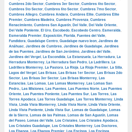
Cumbres 2do Sector
,
Cumbres 3er Sector
,
Cumbres 4to Sector
,
Cumbres 5to Sector
,
Cumbres 6to Sector
,
Cumbres 7mo Sector
,
Cumbres Allegro
,
Cumbres Andara
,
Cumbres Elite
,
Cumbres Elite
Premier
,
Cumbres Madeira
,
Cumbres Provenza
,
Cumbres
Renacimiento
,
Cumbres San Agustín
,
Del Valle
,
Del Valle Oriente
,
Del Valle Poniente
,
El Uro
,
Escobedo
,
Escobedo Centro
,
Esmeralda
,
Esmeralda Premier
,
Exposición
,
Florida
,
Fuentes del Valle
,
Fundidora
,
Guadalupe Centro
,
Guadalupe nuevo leon
,
Jardines de
Anáhuac
,
Jardines de Cumbres
,
Jardines de Guadalupe
,
Jardines
de las Puentes
,
Jardines de San Jerónimo
,
Jardines del Valle
,
Jardines del Vergel
,
La Escondida
,
La Estanzuela
,
La Herradura
,
La
Herradura Monterrey
,
La Herradura San Pedro
,
La Ladrillera
,
La
Ladrillera Monterrey
,
La Pastora
,
La Rioja
,
La Rioja Premier
,
La Silla
,
Lagos del Vergel
,
Las Brisas
,
Las Brisas 1er Sector
,
Las Brisas 2do
Sector
,
Las Brisas 3er Sector
,
Las Brisas Monterrey
,
Las
Estancias
,
Las Lomas
,
Las Lomas Monterrey
,
Las Lomas San
Pedro.
,
Las Misiones
,
Las Puentes
,
Las Puentes Norte
,
Las Puentes
Oriente
,
Las Puentes Poniente
,
Las Puentes Sur
,
Las Torres
,
Las
Torres Apodaca
,
Las Torres Guadalupe
,
Las Torres Monterrey
,
Linda
Vista
,
Linda Vista Monterrey
,
Linda Vista Norte
,
Linda Vista Oriente
,
Linda Vista Poniente
,
Linda Vista Sur
,
Lomas de Guadalupe
,
Lomas
de la Sierra
,
Lomas de las Palmas
,
Lomas de San Agustín
,
Lomas
del Paseo
,
Lomas del Valle
,
Los Cristales
,
Los Cristales Apodaca
,
Los Cristales Guadalupe
,
Los Cristales Monterrey
,
Los Doctores
,
Los Ebanos
,
Los Ebanos Premier
,
Los Encinos
,
Los Encinos