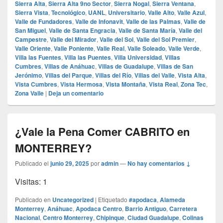
Sierra Alta
,
Sierra Alta 9no Sector
,
Sierra Nogal
,
Sierra Ventana
,
Sierra Vista
,
Tecnológico
,
UANL
,
Universitario
,
Valle Alto
,
Valle Azul
,
Valle de Fundadores
,
Valle de Infonavit
,
Valle de las Palmas
,
Valle de
San Miguel
,
Valle de Santa Engracia
,
Valle de Santa María
,
Valle del
Campestre
,
Valle del Mirador
,
Valle del Sol
,
Valle del Sol Premier
,
Valle Oriente
,
Valle Poniente
,
Valle Real
,
Valle Soleado
,
Valle Verde
,
Villa las Fuentes
,
Villa las Puentes
,
Villa Universidad
,
Villas
Cumbres
,
Villas de Anáhuac
,
Villas de Guadalupe
,
Villas de San
Jerónimo
,
Villas del Parque
,
Villas del Río
,
Villas del Valle
,
Vista Alta
,
Vista Cumbres
,
Vista Hermosa
,
Vista Montaña
,
Vista Real
,
Zona Tec
,
Zona Valle
|
Deja un comentario
¿Vale la Pena Comer CABRITO en
MONTERREY?
Publicado el
junio 29, 2025
por
admin
—
No hay comentarios ↓
Visitas: 1
Publicado en
Uncategorized
|
Etiquetado
#apodaca
,
Alameda
Monterrey
,
Anáhuac
,
Apodaca Centro
,
Barrio Antiguo
,
Carretera
Nacional
,
Centro Monterrey
,
Chipinque
,
Ciudad Guadalupe
,
Colinas