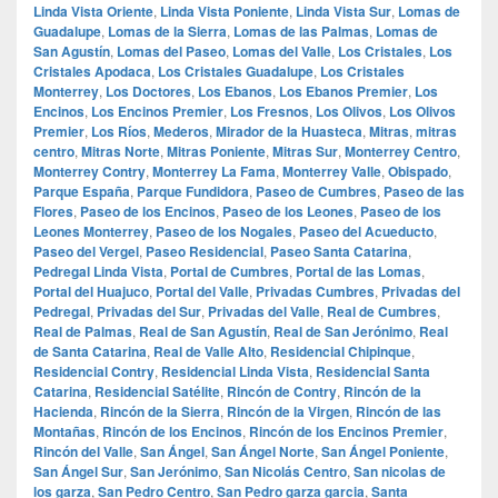
Linda Vista Oriente
,
Linda Vista Poniente
,
Linda Vista Sur
,
Lomas de
Guadalupe
,
Lomas de la Sierra
,
Lomas de las Palmas
,
Lomas de
San Agustín
,
Lomas del Paseo
,
Lomas del Valle
,
Los Cristales
,
Los
Cristales Apodaca
,
Los Cristales Guadalupe
,
Los Cristales
Monterrey
,
Los Doctores
,
Los Ebanos
,
Los Ebanos Premier
,
Los
Encinos
,
Los Encinos Premier
,
Los Fresnos
,
Los Olivos
,
Los Olivos
Premier
,
Los Ríos
,
Mederos
,
Mirador de la Huasteca
,
Mitras
,
mitras
centro
,
Mitras Norte
,
Mitras Poniente
,
Mitras Sur
,
Monterrey Centro
,
Monterrey Contry
,
Monterrey La Fama
,
Monterrey Valle
,
Obispado
,
Parque España
,
Parque Fundidora
,
Paseo de Cumbres
,
Paseo de las
Flores
,
Paseo de los Encinos
,
Paseo de los Leones
,
Paseo de los
Leones Monterrey
,
Paseo de los Nogales
,
Paseo del Acueducto
,
Paseo del Vergel
,
Paseo Residencial
,
Paseo Santa Catarina
,
Pedregal Linda Vista
,
Portal de Cumbres
,
Portal de las Lomas
,
Portal del Huajuco
,
Portal del Valle
,
Privadas Cumbres
,
Privadas del
Pedregal
,
Privadas del Sur
,
Privadas del Valle
,
Real de Cumbres
,
Real de Palmas
,
Real de San Agustín
,
Real de San Jerónimo
,
Real
de Santa Catarina
,
Real de Valle Alto
,
Residencial Chipinque
,
Residencial Contry
,
Residencial Linda Vista
,
Residencial Santa
Catarina
,
Residencial Satélite
,
Rincón de Contry
,
Rincón de la
Hacienda
,
Rincón de la Sierra
,
Rincón de la Virgen
,
Rincón de las
Montañas
,
Rincón de los Encinos
,
Rincón de los Encinos Premier
,
Rincón del Valle
,
San Ángel
,
San Ángel Norte
,
San Ángel Poniente
,
San Ángel Sur
,
San Jerónimo
,
San Nicolás Centro
,
San nicolas de
los garza
,
San Pedro Centro
,
San Pedro garza garcia
,
Santa