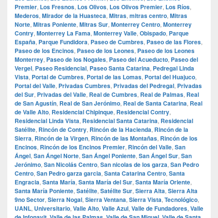
Premier
,
Los Fresnos
,
Los Olivos
,
Los Olivos Premier
,
Los Ríos
,
Mederos
,
Mirador de la Huasteca
,
Mitras
,
mitras centro
,
Mitras
Norte
,
Mitras Poniente
,
Mitras Sur
,
Monterrey Centro
,
Monterrey
Contry
,
Monterrey La Fama
,
Monterrey Valle
,
Obispado
,
Parque
España
,
Parque Fundidora
,
Paseo de Cumbres
,
Paseo de las Flores
,
Paseo de los Encinos
,
Paseo de los Leones
,
Paseo de los Leones
Monterrey
,
Paseo de los Nogales
,
Paseo del Acueducto
,
Paseo del
Vergel
,
Paseo Residencial
,
Paseo Santa Catarina
,
Pedregal Linda
Vista
,
Portal de Cumbres
,
Portal de las Lomas
,
Portal del Huajuco
,
Portal del Valle
,
Privadas Cumbres
,
Privadas del Pedregal
,
Privadas
del Sur
,
Privadas del Valle
,
Real de Cumbres
,
Real de Palmas
,
Real
de San Agustín
,
Real de San Jerónimo
,
Real de Santa Catarina
,
Real
de Valle Alto
,
Residencial Chipinque
,
Residencial Contry
,
Residencial Linda Vista
,
Residencial Santa Catarina
,
Residencial
Satélite
,
Rincón de Contry
,
Rincón de la Hacienda
,
Rincón de la
Sierra
,
Rincón de la Virgen
,
Rincón de las Montañas
,
Rincón de los
Encinos
,
Rincón de los Encinos Premier
,
Rincón del Valle
,
San
Ángel
,
San Ángel Norte
,
San Ángel Poniente
,
San Ángel Sur
,
San
Jerónimo
,
San Nicolás Centro
,
San nicolas de los garza
,
San Pedro
Centro
,
San Pedro garza garcia
,
Santa Catarina Centro
,
Santa
Engracia
,
Santa María
,
Santa María del Sur
,
Santa María Oriente
,
Santa María Poniente
,
Satélite
,
Satélite Sur
,
Sierra Alta
,
Sierra Alta
9no Sector
,
Sierra Nogal
,
Sierra Ventana
,
Sierra Vista
,
Tecnológico
,
UANL
,
Universitario
,
Valle Alto
,
Valle Azul
,
Valle de Fundadores
,
Valle
de Infonavit
,
Valle de las Palmas
,
Valle de San Miguel
,
Valle de Santa