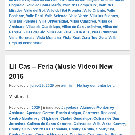
Engracia
,
Valle de Santa María
,
Valle del Campestre
,
Valle del
Mirador
,
Valle del Sol
,
Valle del Sol Premier
,
Valle Oriente
,
Valle
Poniente
,
Valle Real
,
Valle Soleado
,
Valle Verde
,
Villa las Fuentes
,
Villa las Puentes
,
Villa Universidad
,
Villas Cumbres
,
Villas de
Anáhuac
,
Villas de Guadalupe
,
Villas de San Jerónimo
,
Villas del
Parque
,
Villas del Río
,
Villas del Valle
,
Vista Alta
,
Vista Cumbres
,
Vista Hermosa
,
Vista Montaña
,
Vista Real
,
Zona Tec
,
Zona Valle
|
Deja un comentario
Lil Cas – Feria (Music Video) New
2016
Publicado el
junio 29, 2025
por
admin
—
No hay comentarios ↓
Visitas: 1
Publicado en
2025
|
Etiquetado
#apodaca
,
Alameda Monterrey
,
Anáhuac
,
Apodaca Centro
,
Barrio Antiguo
,
Carretera Nacional
,
Centro Monterrey
,
Chipinque
,
Ciudad Guadalupe
,
Colinas de San
Jerónimo
,
Colinas de Santa Catarina
,
Colinas de Valle Verde
,
Contry
,
Contry Club
,
Contry La Escondida
,
Contry La Silla
,
Contry Sol
,
Contry Tesoro
,
Country Monterrey
,
Cumbres
,
Cumbres 1er Sector
,