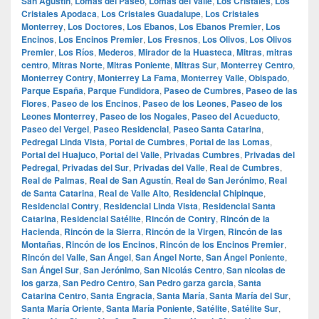
San Agustín
,
Lomas del Paseo
,
Lomas del Valle
,
Los Cristales
,
Los
Cristales Apodaca
,
Los Cristales Guadalupe
,
Los Cristales
Monterrey
,
Los Doctores
,
Los Ebanos
,
Los Ebanos Premier
,
Los
Encinos
,
Los Encinos Premier
,
Los Fresnos
,
Los Olivos
,
Los Olivos
Premier
,
Los Ríos
,
Mederos
,
Mirador de la Huasteca
,
Mitras
,
mitras
centro
,
Mitras Norte
,
Mitras Poniente
,
Mitras Sur
,
Monterrey Centro
,
Monterrey Contry
,
Monterrey La Fama
,
Monterrey Valle
,
Obispado
,
Parque España
,
Parque Fundidora
,
Paseo de Cumbres
,
Paseo de las
Flores
,
Paseo de los Encinos
,
Paseo de los Leones
,
Paseo de los
Leones Monterrey
,
Paseo de los Nogales
,
Paseo del Acueducto
,
Paseo del Vergel
,
Paseo Residencial
,
Paseo Santa Catarina
,
Pedregal Linda Vista
,
Portal de Cumbres
,
Portal de las Lomas
,
Portal del Huajuco
,
Portal del Valle
,
Privadas Cumbres
,
Privadas del
Pedregal
,
Privadas del Sur
,
Privadas del Valle
,
Real de Cumbres
,
Real de Palmas
,
Real de San Agustín
,
Real de San Jerónimo
,
Real
de Santa Catarina
,
Real de Valle Alto
,
Residencial Chipinque
,
Residencial Contry
,
Residencial Linda Vista
,
Residencial Santa
Catarina
,
Residencial Satélite
,
Rincón de Contry
,
Rincón de la
Hacienda
,
Rincón de la Sierra
,
Rincón de la Virgen
,
Rincón de las
Montañas
,
Rincón de los Encinos
,
Rincón de los Encinos Premier
,
Rincón del Valle
,
San Ángel
,
San Ángel Norte
,
San Ángel Poniente
,
San Ángel Sur
,
San Jerónimo
,
San Nicolás Centro
,
San nicolas de
los garza
,
San Pedro Centro
,
San Pedro garza garcia
,
Santa
Catarina Centro
,
Santa Engracia
,
Santa María
,
Santa María del Sur
,
Santa María Oriente
,
Santa María Poniente
,
Satélite
,
Satélite Sur
,