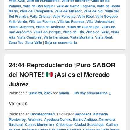
Valle Azul
,
Valle de Fundadores
,
Valle de Infonavit
,
Valle de las
Palmas
,
Valle de San Miguel
,
Valle de Santa Engracia
,
Valle de Santa
María
,
Valle del Campestre
,
Valle del Mirador
,
Valle del Sol
,
Valle del
Sol Premier
,
Valle Oriente
,
Valle Poniente
,
Valle Real
,
Valle Soleado
,
Valle Verde
,
Villa las Fuentes
,
Villa las Puentes
,
Villa Universidad
,
Villas Cumbres
,
Villas de Anáhuac
,
Villas de Guadalupe
,
Villas de
San Jerónimo
,
Villas del Parque
,
Villas del Río
,
Villas del Valle
,
Vista
Alta
,
Vista Cumbres
,
Vista Hermosa
,
Vista Montaña
,
Vista Real
,
Zona Tec
,
Zona Valle
|
Deja un comentario
24:44 Reproduciendo ¡Puro SABOR
del NORTE!
¡Así es el Mercado
Juárez
Publicado el
junio 29, 2025
por
admin
—
No hay comentarios ↓
Visitas: 0
Publicado en
Uncategorized
|
Etiquetado
#apodaca
,
Alameda
Monterrey
,
Anáhuac
,
Apodaca Centro
,
Barrio Antiguo
,
Carretera
Nacional
,
Centro Monterrey
,
Chipinque
,
Ciudad Guadalupe
,
Colinas
de San Jerónimo
,
Colinas de Santa Catarina
,
Colinas de Valle Verde
,