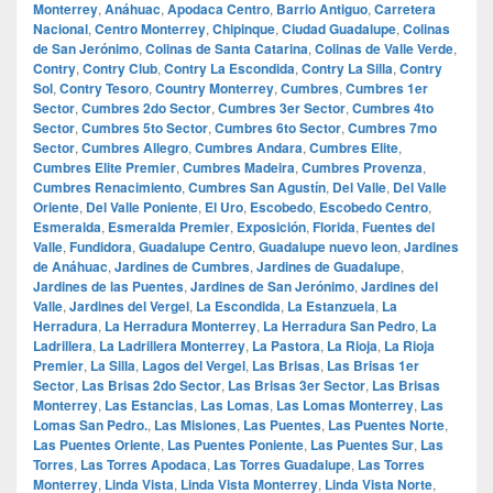
Monterrey
,
Anáhuac
,
Apodaca Centro
,
Barrio Antiguo
,
Carretera
Nacional
,
Centro Monterrey
,
Chipinque
,
Ciudad Guadalupe
,
Colinas
de San Jerónimo
,
Colinas de Santa Catarina
,
Colinas de Valle Verde
,
Contry
,
Contry Club
,
Contry La Escondida
,
Contry La Silla
,
Contry
Sol
,
Contry Tesoro
,
Country Monterrey
,
Cumbres
,
Cumbres 1er
Sector
,
Cumbres 2do Sector
,
Cumbres 3er Sector
,
Cumbres 4to
Sector
,
Cumbres 5to Sector
,
Cumbres 6to Sector
,
Cumbres 7mo
Sector
,
Cumbres Allegro
,
Cumbres Andara
,
Cumbres Elite
,
Cumbres Elite Premier
,
Cumbres Madeira
,
Cumbres Provenza
,
Cumbres Renacimiento
,
Cumbres San Agustín
,
Del Valle
,
Del Valle
Oriente
,
Del Valle Poniente
,
El Uro
,
Escobedo
,
Escobedo Centro
,
Esmeralda
,
Esmeralda Premier
,
Exposición
,
Florida
,
Fuentes del
Valle
,
Fundidora
,
Guadalupe Centro
,
Guadalupe nuevo leon
,
Jardines
de Anáhuac
,
Jardines de Cumbres
,
Jardines de Guadalupe
,
Jardines de las Puentes
,
Jardines de San Jerónimo
,
Jardines del
Valle
,
Jardines del Vergel
,
La Escondida
,
La Estanzuela
,
La
Herradura
,
La Herradura Monterrey
,
La Herradura San Pedro
,
La
Ladrillera
,
La Ladrillera Monterrey
,
La Pastora
,
La Rioja
,
La Rioja
Premier
,
La Silla
,
Lagos del Vergel
,
Las Brisas
,
Las Brisas 1er
Sector
,
Las Brisas 2do Sector
,
Las Brisas 3er Sector
,
Las Brisas
Monterrey
,
Las Estancias
,
Las Lomas
,
Las Lomas Monterrey
,
Las
Lomas San Pedro.
,
Las Misiones
,
Las Puentes
,
Las Puentes Norte
,
Las Puentes Oriente
,
Las Puentes Poniente
,
Las Puentes Sur
,
Las
Torres
,
Las Torres Apodaca
,
Las Torres Guadalupe
,
Las Torres
Monterrey
,
Linda Vista
,
Linda Vista Monterrey
,
Linda Vista Norte
,