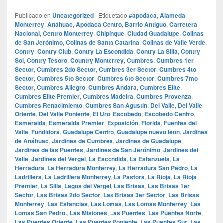
Publicado en
Uncategorized
|
Etiquetado
#apodaca
,
Alameda
Monterrey
,
Anáhuac
,
Apodaca Centro
,
Barrio Antiguo
,
Carretera
Nacional
,
Centro Monterrey
,
Chipinque
,
Ciudad Guadalupe
,
Colinas
de San Jerónimo
,
Colinas de Santa Catarina
,
Colinas de Valle Verde
,
Contry
,
Contry Club
,
Contry La Escondida
,
Contry La Silla
,
Contry
Sol
,
Contry Tesoro
,
Country Monterrey
,
Cumbres
,
Cumbres 1er
Sector
,
Cumbres 2do Sector
,
Cumbres 3er Sector
,
Cumbres 4to
Sector
,
Cumbres 5to Sector
,
Cumbres 6to Sector
,
Cumbres 7mo
Sector
,
Cumbres Allegro
,
Cumbres Andara
,
Cumbres Elite
,
Cumbres Elite Premier
,
Cumbres Madeira
,
Cumbres Provenza
,
Cumbres Renacimiento
,
Cumbres San Agustín
,
Del Valle
,
Del Valle
Oriente
,
Del Valle Poniente
,
El Uro
,
Escobedo
,
Escobedo Centro
,
Esmeralda
,
Esmeralda Premier
,
Exposición
,
Florida
,
Fuentes del
Valle
,
Fundidora
,
Guadalupe Centro
,
Guadalupe nuevo leon
,
Jardines
de Anáhuac
,
Jardines de Cumbres
,
Jardines de Guadalupe
,
Jardines de las Puentes
,
Jardines de San Jerónimo
,
Jardines del
Valle
,
Jardines del Vergel
,
La Escondida
,
La Estanzuela
,
La
Herradura
,
La Herradura Monterrey
,
La Herradura San Pedro
,
La
Ladrillera
,
La Ladrillera Monterrey
,
La Pastora
,
La Rioja
,
La Rioja
Premier
,
La Silla
,
Lagos del Vergel
,
Las Brisas
,
Las Brisas 1er
Sector
,
Las Brisas 2do Sector
,
Las Brisas 3er Sector
,
Las Brisas
Monterrey
,
Las Estancias
,
Las Lomas
,
Las Lomas Monterrey
,
Las
Lomas San Pedro.
,
Las Misiones
,
Las Puentes
,
Las Puentes Norte
,
Las Puentes Oriente
,
Las Puentes Poniente
,
Las Puentes Sur
,
Las