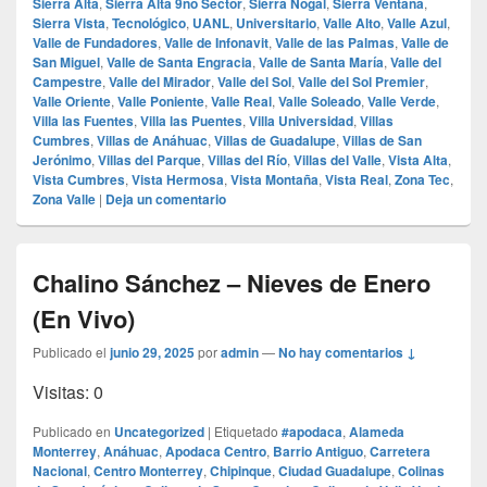
Sierra Alta
,
Sierra Alta 9no Sector
,
Sierra Nogal
,
Sierra Ventana
,
Sierra Vista
,
Tecnológico
,
UANL
,
Universitario
,
Valle Alto
,
Valle Azul
,
Valle de Fundadores
,
Valle de Infonavit
,
Valle de las Palmas
,
Valle de
San Miguel
,
Valle de Santa Engracia
,
Valle de Santa María
,
Valle del
Campestre
,
Valle del Mirador
,
Valle del Sol
,
Valle del Sol Premier
,
Valle Oriente
,
Valle Poniente
,
Valle Real
,
Valle Soleado
,
Valle Verde
,
Villa las Fuentes
,
Villa las Puentes
,
Villa Universidad
,
Villas
Cumbres
,
Villas de Anáhuac
,
Villas de Guadalupe
,
Villas de San
Jerónimo
,
Villas del Parque
,
Villas del Río
,
Villas del Valle
,
Vista Alta
,
Vista Cumbres
,
Vista Hermosa
,
Vista Montaña
,
Vista Real
,
Zona Tec
,
Zona Valle
|
Deja un comentario
Chalino Sánchez – Nieves de Enero
(En Vivo)
Publicado el
junio 29, 2025
por
admin
—
No hay comentarios ↓
Visitas: 0
Publicado en
Uncategorized
|
Etiquetado
#apodaca
,
Alameda
Monterrey
,
Anáhuac
,
Apodaca Centro
,
Barrio Antiguo
,
Carretera
Nacional
,
Centro Monterrey
,
Chipinque
,
Ciudad Guadalupe
,
Colinas