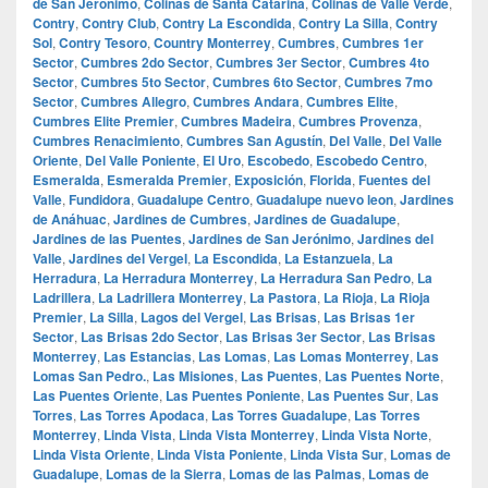
de San Jerónimo
,
Colinas de Santa Catarina
,
Colinas de Valle Verde
,
Contry
,
Contry Club
,
Contry La Escondida
,
Contry La Silla
,
Contry
Sol
,
Contry Tesoro
,
Country Monterrey
,
Cumbres
,
Cumbres 1er
Sector
,
Cumbres 2do Sector
,
Cumbres 3er Sector
,
Cumbres 4to
Sector
,
Cumbres 5to Sector
,
Cumbres 6to Sector
,
Cumbres 7mo
Sector
,
Cumbres Allegro
,
Cumbres Andara
,
Cumbres Elite
,
Cumbres Elite Premier
,
Cumbres Madeira
,
Cumbres Provenza
,
Cumbres Renacimiento
,
Cumbres San Agustín
,
Del Valle
,
Del Valle
Oriente
,
Del Valle Poniente
,
El Uro
,
Escobedo
,
Escobedo Centro
,
Esmeralda
,
Esmeralda Premier
,
Exposición
,
Florida
,
Fuentes del
Valle
,
Fundidora
,
Guadalupe Centro
,
Guadalupe nuevo leon
,
Jardines
de Anáhuac
,
Jardines de Cumbres
,
Jardines de Guadalupe
,
Jardines de las Puentes
,
Jardines de San Jerónimo
,
Jardines del
Valle
,
Jardines del Vergel
,
La Escondida
,
La Estanzuela
,
La
Herradura
,
La Herradura Monterrey
,
La Herradura San Pedro
,
La
Ladrillera
,
La Ladrillera Monterrey
,
La Pastora
,
La Rioja
,
La Rioja
Premier
,
La Silla
,
Lagos del Vergel
,
Las Brisas
,
Las Brisas 1er
Sector
,
Las Brisas 2do Sector
,
Las Brisas 3er Sector
,
Las Brisas
Monterrey
,
Las Estancias
,
Las Lomas
,
Las Lomas Monterrey
,
Las
Lomas San Pedro.
,
Las Misiones
,
Las Puentes
,
Las Puentes Norte
,
Las Puentes Oriente
,
Las Puentes Poniente
,
Las Puentes Sur
,
Las
Torres
,
Las Torres Apodaca
,
Las Torres Guadalupe
,
Las Torres
Monterrey
,
Linda Vista
,
Linda Vista Monterrey
,
Linda Vista Norte
,
Linda Vista Oriente
,
Linda Vista Poniente
,
Linda Vista Sur
,
Lomas de
Guadalupe
,
Lomas de la Sierra
,
Lomas de las Palmas
,
Lomas de