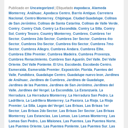
Publicado en
Uncategorized
|
Etiquetado
#apodaca
,
Alameda
Monterrey
,
Anáhuac
,
Apodaca Centro
,
Barrio Antiguo
,
Carretera
Nacional
,
Centro Monterrey
,
Chipinque
,
Ciudad Guadalupe
,
Colinas
de San Jerónimo
,
Colinas de Santa Catarina
,
Colinas de Valle Verde
,
Contry
,
Contry Club
,
Contry La Escondida
,
Contry La Silla
,
Contry
Sol
,
Contry Tesoro
,
Country Monterrey
,
Cumbres
,
Cumbres 1er
Sector
,
Cumbres 2do Sector
,
Cumbres 3er Sector
,
Cumbres 4to
Sector
,
Cumbres 5to Sector
,
Cumbres 6to Sector
,
Cumbres 7mo
Sector
,
Cumbres Allegro
,
Cumbres Andara
,
Cumbres Elite
,
Cumbres Elite Premier
,
Cumbres Madeira
,
Cumbres Provenza
,
Cumbres Renacimiento
,
Cumbres San Agustín
,
Del Valle
,
Del Valle
Oriente
,
Del Valle Poniente
,
El Uro
,
Escobedo
,
Escobedo Centro
,
Esmeralda
,
Esmeralda Premier
,
Exposición
,
Florida
,
Fuentes del
Valle
,
Fundidora
,
Guadalupe Centro
,
Guadalupe nuevo leon
,
Jardines
de Anáhuac
,
Jardines de Cumbres
,
Jardines de Guadalupe
,
Jardines de las Puentes
,
Jardines de San Jerónimo
,
Jardines del
Valle
,
Jardines del Vergel
,
La Escondida
,
La Estanzuela
,
La
Herradura
,
La Herradura Monterrey
,
La Herradura San Pedro
,
La
Ladrillera
,
La Ladrillera Monterrey
,
La Pastora
,
La Rioja
,
La Rioja
Premier
,
La Silla
,
Lagos del Vergel
,
Las Brisas
,
Las Brisas 1er
Sector
,
Las Brisas 2do Sector
,
Las Brisas 3er Sector
,
Las Brisas
Monterrey
,
Las Estancias
,
Las Lomas
,
Las Lomas Monterrey
,
Las
Lomas San Pedro.
,
Las Misiones
,
Las Puentes
,
Las Puentes Norte
,
Las Puentes Oriente
,
Las Puentes Poniente
,
Las Puentes Sur
,
Las