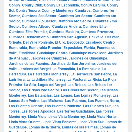
Contry
,
Contry Club
,
Contry La Escondida
,
Contry La Silla
,
Contry
Sol
,
Contry Tesoro
,
Country Monterrey
,
Cumbres
,
Cumbres 1er
Sector
,
Cumbres 2do Sector
,
Cumbres 3er Sector
,
Cumbres 4to
Sector
,
Cumbres 5to Sector
,
Cumbres 6to Sector
,
Cumbres 7mo
Sector
,
Cumbres Allegro
,
Cumbres Andara
,
Cumbres Elite
,
Cumbres Elite Premier
,
Cumbres Madeira
,
Cumbres Provenza
,
Cumbres Renacimiento
,
Cumbres San Agustín
,
Del Valle
,
Del Valle
Oriente
,
Del Valle Poniente
,
El Uro
,
Escobedo
,
Escobedo Centro
,
Esmeralda
,
Esmeralda Premier
,
Exposición
,
Florida
,
Fuentes del
Valle
,
Fundidora
,
Guadalupe Centro
,
Guadalupe nuevo leon
,
Jardines
de Anáhuac
,
Jardines de Cumbres
,
Jardines de Guadalupe
,
Jardines de las Puentes
,
Jardines de San Jerónimo
,
Jardines del
Valle
,
Jardines del Vergel
,
La Escondida
,
La Estanzuela
,
La
Herradura
,
La Herradura Monterrey
,
La Herradura San Pedro
,
La
Ladrillera
,
La Ladrillera Monterrey
,
La Pastora
,
La Rioja
,
La Rioja
Premier
,
La Silla
,
Lagos del Vergel
,
Las Brisas
,
Las Brisas 1er
Sector
,
Las Brisas 2do Sector
,
Las Brisas 3er Sector
,
Las Brisas
Monterrey
,
Las Estancias
,
Las Lomas
,
Las Lomas Monterrey
,
Las
Lomas San Pedro.
,
Las Misiones
,
Las Puentes
,
Las Puentes Norte
,
Las Puentes Oriente
,
Las Puentes Poniente
,
Las Puentes Sur
,
Las
Torres
,
Las Torres Apodaca
,
Las Torres Guadalupe
,
Las Torres
Monterrey
,
Linda Vista
,
Linda Vista Monterrey
,
Linda Vista Norte
,
Linda Vista Oriente
,
Linda Vista Poniente
,
Linda Vista Sur
,
Lomas de
Guadalupe
,
Lomas de la Sierra
,
Lomas de las Palmas
,
Lomas de