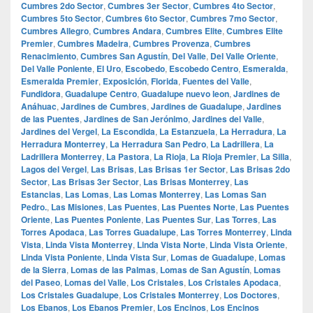
Cumbres 2do Sector
,
Cumbres 3er Sector
,
Cumbres 4to Sector
,
Cumbres 5to Sector
,
Cumbres 6to Sector
,
Cumbres 7mo Sector
,
Cumbres Allegro
,
Cumbres Andara
,
Cumbres Elite
,
Cumbres Elite
Premier
,
Cumbres Madeira
,
Cumbres Provenza
,
Cumbres
Renacimiento
,
Cumbres San Agustín
,
Del Valle
,
Del Valle Oriente
,
Del Valle Poniente
,
El Uro
,
Escobedo
,
Escobedo Centro
,
Esmeralda
,
Esmeralda Premier
,
Exposición
,
Florida
,
Fuentes del Valle
,
Fundidora
,
Guadalupe Centro
,
Guadalupe nuevo leon
,
Jardines de
Anáhuac
,
Jardines de Cumbres
,
Jardines de Guadalupe
,
Jardines
de las Puentes
,
Jardines de San Jerónimo
,
Jardines del Valle
,
Jardines del Vergel
,
La Escondida
,
La Estanzuela
,
La Herradura
,
La
Herradura Monterrey
,
La Herradura San Pedro
,
La Ladrillera
,
La
Ladrillera Monterrey
,
La Pastora
,
La Rioja
,
La Rioja Premier
,
La Silla
,
Lagos del Vergel
,
Las Brisas
,
Las Brisas 1er Sector
,
Las Brisas 2do
Sector
,
Las Brisas 3er Sector
,
Las Brisas Monterrey
,
Las
Estancias
,
Las Lomas
,
Las Lomas Monterrey
,
Las Lomas San
Pedro.
,
Las Misiones
,
Las Puentes
,
Las Puentes Norte
,
Las Puentes
Oriente
,
Las Puentes Poniente
,
Las Puentes Sur
,
Las Torres
,
Las
Torres Apodaca
,
Las Torres Guadalupe
,
Las Torres Monterrey
,
Linda
Vista
,
Linda Vista Monterrey
,
Linda Vista Norte
,
Linda Vista Oriente
,
Linda Vista Poniente
,
Linda Vista Sur
,
Lomas de Guadalupe
,
Lomas
de la Sierra
,
Lomas de las Palmas
,
Lomas de San Agustín
,
Lomas
del Paseo
,
Lomas del Valle
,
Los Cristales
,
Los Cristales Apodaca
,
Los Cristales Guadalupe
,
Los Cristales Monterrey
,
Los Doctores
,
Los Ebanos
,
Los Ebanos Premier
,
Los Encinos
,
Los Encinos