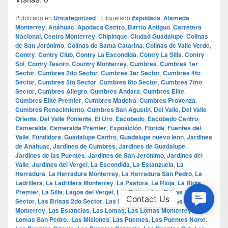
Publicado en
Uncategorized
|
Etiquetado
#apodaca
,
Alameda
Monterrey
,
Anáhuac
,
Apodaca Centro
,
Barrio Antiguo
,
Carretera
Nacional
,
Centro Monterrey
,
Chipinque
,
Ciudad Guadalupe
,
Colinas
de San Jerónimo
,
Colinas de Santa Catarina
,
Colinas de Valle Verde
,
Contry
,
Contry Club
,
Contry La Escondida
,
Contry La Silla
,
Contry
Sol
,
Contry Tesoro
,
Country Monterrey
,
Cumbres
,
Cumbres 1er
Sector
,
Cumbres 2do Sector
,
Cumbres 3er Sector
,
Cumbres 4to
Sector
,
Cumbres 5to Sector
,
Cumbres 6to Sector
,
Cumbres 7mo
Sector
,
Cumbres Allegro
,
Cumbres Andara
,
Cumbres Elite
,
Cumbres Elite Premier
,
Cumbres Madeira
,
Cumbres Provenza
,
Cumbres Renacimiento
,
Cumbres San Agustín
,
Del Valle
,
Del Valle
Oriente
,
Del Valle Poniente
,
El Uro
,
Escobedo
,
Escobedo Centro
,
Esmeralda
,
Esmeralda Premier
,
Exposición
,
Florida
,
Fuentes del
Valle
,
Fundidora
,
Guadalupe Centro
,
Guadalupe nuevo leon
,
Jardines
de Anáhuac
,
Jardines de Cumbres
,
Jardines de Guadalupe
,
Jardines de las Puentes
,
Jardines de San Jerónimo
,
Jardines del
Valle
,
Jardines del Vergel
,
La Escondida
,
La Estanzuela
,
La
Herradura
,
La Herradura Monterrey
,
La Herradura San Pedro
,
La
Ladrillera
,
La Ladrillera Monterrey
,
La Pastora
,
La Rioja
,
La Rioja
Premier
,
La Silla
,
Lagos del Vergel
,
Las Brisas
,
Las Brisas 1er
Contac
Contact Us
Sector
,
Las Brisas 2do Sector
,
Las Brisas 3er Sector
,
Las Brisas
Us
Monterrey
,
Las Estancias
,
Las Lomas
,
Las Lomas Monterrey
,
Las
Lomas San Pedro.
,
Las Misiones
,
Las Puentes
,
Las Puentes Norte
,