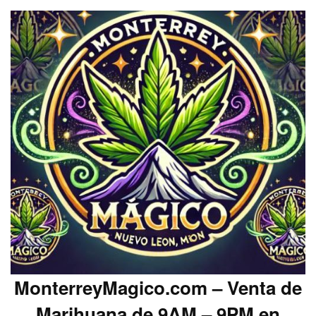
MonterreyMagico.com – Venta de
Marihuana de 9AM – 9PM en