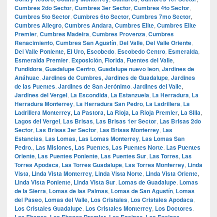
Cumbres 2do Sector
,
Cumbres 3er Sector
,
Cumbres 4to Sector
,
Cumbres 5to Sector
,
Cumbres 6to Sector
,
Cumbres 7mo Sector
,
Cumbres Allegro
,
Cumbres Andara
,
Cumbres Elite
,
Cumbres Elite
Premier
,
Cumbres Madeira
,
Cumbres Provenza
,
Cumbres
Renacimiento
,
Cumbres San Agustín
,
Del Valle
,
Del Valle Oriente
,
Del Valle Poniente
,
El Uro
,
Escobedo
,
Escobedo Centro
,
Esmeralda
,
Esmeralda Premier
,
Exposición
,
Florida
,
Fuentes del Valle
,
Fundidora
,
Guadalupe Centro
,
Guadalupe nuevo leon
,
Jardines de
Anáhuac
,
Jardines de Cumbres
,
Jardines de Guadalupe
,
Jardines
de las Puentes
,
Jardines de San Jerónimo
,
Jardines del Valle
,
Jardines del Vergel
,
La Escondida
,
La Estanzuela
,
La Herradura
,
La
Herradura Monterrey
,
La Herradura San Pedro
,
La Ladrillera
,
La
Ladrillera Monterrey
,
La Pastora
,
La Rioja
,
La Rioja Premier
,
La Silla
,
Lagos del Vergel
,
Las Brisas
,
Las Brisas 1er Sector
,
Las Brisas 2do
Sector
,
Las Brisas 3er Sector
,
Las Brisas Monterrey
,
Las
Estancias
,
Las Lomas
,
Las Lomas Monterrey
,
Las Lomas San
Pedro.
,
Las Misiones
,
Las Puentes
,
Las Puentes Norte
,
Las Puentes
Oriente
,
Las Puentes Poniente
,
Las Puentes Sur
,
Las Torres
,
Las
Torres Apodaca
,
Las Torres Guadalupe
,
Las Torres Monterrey
,
Linda
Vista
,
Linda Vista Monterrey
,
Linda Vista Norte
,
Linda Vista Oriente
,
Linda Vista Poniente
,
Linda Vista Sur
,
Lomas de Guadalupe
,
Lomas
de la Sierra
,
Lomas de las Palmas
,
Lomas de San Agustín
,
Lomas
del Paseo
,
Lomas del Valle
,
Los Cristales
,
Los Cristales Apodaca
,
Los Cristales Guadalupe
,
Los Cristales Monterrey
,
Los Doctores
,
Los Ebanos
,
Los Ebanos Premier
,
Los Encinos
,
Los Encinos