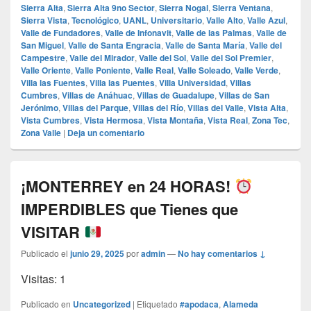
Sierra Alta
,
Sierra Alta 9no Sector
,
Sierra Nogal
,
Sierra Ventana
,
Sierra Vista
,
Tecnológico
,
UANL
,
Universitario
,
Valle Alto
,
Valle Azul
,
Valle de Fundadores
,
Valle de Infonavit
,
Valle de las Palmas
,
Valle de
San Miguel
,
Valle de Santa Engracia
,
Valle de Santa María
,
Valle del
Campestre
,
Valle del Mirador
,
Valle del Sol
,
Valle del Sol Premier
,
Valle Oriente
,
Valle Poniente
,
Valle Real
,
Valle Soleado
,
Valle Verde
,
Villa las Fuentes
,
Villa las Puentes
,
Villa Universidad
,
Villas
Cumbres
,
Villas de Anáhuac
,
Villas de Guadalupe
,
Villas de San
Jerónimo
,
Villas del Parque
,
Villas del Río
,
Villas del Valle
,
Vista Alta
,
Vista Cumbres
,
Vista Hermosa
,
Vista Montaña
,
Vista Real
,
Zona Tec
,
Zona Valle
|
Deja un comentario
¡MONTERREY en 24 HORAS!
IMPERDIBLES que Tienes que
VISITAR
Publicado el
junio 29, 2025
por
admin
—
No hay comentarios ↓
Visitas: 1
Publicado en
Uncategorized
|
Etiquetado
#apodaca
,
Alameda