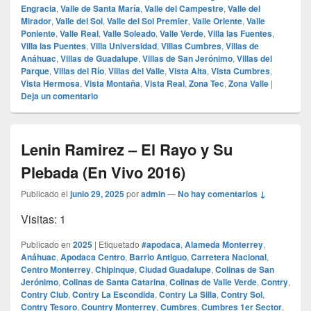
Engracia
,
Valle de Santa María
,
Valle del Campestre
,
Valle del
Mirador
,
Valle del Sol
,
Valle del Sol Premier
,
Valle Oriente
,
Valle
Poniente
,
Valle Real
,
Valle Soleado
,
Valle Verde
,
Villa las Fuentes
,
Villa las Puentes
,
Villa Universidad
,
Villas Cumbres
,
Villas de
Anáhuac
,
Villas de Guadalupe
,
Villas de San Jerónimo
,
Villas del
Parque
,
Villas del Río
,
Villas del Valle
,
Vista Alta
,
Vista Cumbres
,
Vista Hermosa
,
Vista Montaña
,
Vista Real
,
Zona Tec
,
Zona Valle
|
Deja un comentario
Lenin Ramirez – El Rayo y Su
Plebada (En Vivo 2016)
Publicado el
junio 29, 2025
por
admin
—
No hay comentarios ↓
Visitas: 1
Publicado en
2025
|
Etiquetado
#apodaca
,
Alameda Monterrey
,
Anáhuac
,
Apodaca Centro
,
Barrio Antiguo
,
Carretera Nacional
,
Centro Monterrey
,
Chipinque
,
Ciudad Guadalupe
,
Colinas de San
Jerónimo
,
Colinas de Santa Catarina
,
Colinas de Valle Verde
,
Contry
,
Contry Club
,
Contry La Escondida
,
Contry La Silla
,
Contry Sol
,
Contry Tesoro
,
Country Monterrey
,
Cumbres
,
Cumbres 1er Sector
,