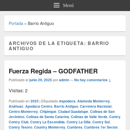
Menú
Portada
»
Barrio Antiguo
ARCHIVOS DE LA ETIQUETA:
BARRIO
ANTIGUO
Fuerza Regida – GODFATHER
Publicado el
junio 29, 2025
por
admin
—
No hay comentarios ↓
Visitas: 2
Publicado en
2025
|
Etiquetado
#apodaca
,
Alameda Monterrey
,
Anáhuac
,
Apodaca Centro
,
Barrio Antiguo
,
Carretera Nacional
,
Centro Monterrey
,
Chipinque
,
Ciudad Guadalupe
,
Colinas de San
Jerónimo
,
Colinas de Santa Catarina
,
Colinas de Valle Verde
,
Contry
,
Contry Club
,
Contry La Escondida
,
Contry La Silla
,
Contry Sol
,
Contry Tesoro
,
Country Monterrey
,
Cumbres
,
Cumbres 1er Sector
,