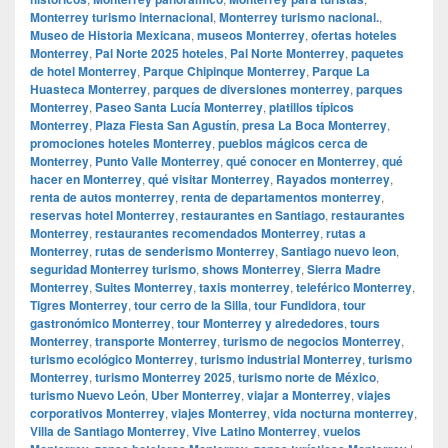
Monterrey turismo internacional
,
Monterrey turismo nacional.
,
Museo de Historia Mexicana
,
museos Monterrey
,
ofertas hoteles
Monterrey
,
Pal Norte 2025 hoteles
,
Pal Norte Monterrey
,
paquetes
de hotel Monterrey
,
Parque Chipinque Monterrey
,
Parque La
Huasteca Monterrey
,
parques de diversiones monterrey
,
parques
Monterrey
,
Paseo Santa Lucía Monterrey
,
platillos típicos
Monterrey
,
Plaza Fiesta San Agustín
,
presa La Boca Monterrey
,
promociones hoteles Monterrey
,
pueblos mágicos cerca de
Monterrey
,
Punto Valle Monterrey
,
qué conocer en Monterrey
,
qué
hacer en Monterrey
,
qué visitar Monterrey
,
Rayados monterrey
,
renta de autos monterrey
,
renta de departamentos monterrey
,
reservas hotel Monterrey
,
restaurantes en Santiago
,
restaurantes
Monterrey
,
restaurantes recomendados Monterrey
,
rutas a
Monterrey
,
rutas de senderismo Monterrey
,
Santiago nuevo leon
,
seguridad Monterrey turismo
,
shows Monterrey
,
Sierra Madre
Monterrey
,
Suites Monterrey
,
taxis monterrey
,
teleférico Monterrey
,
Tigres Monterrey
,
tour cerro de la Silla
,
tour Fundidora
,
tour
gastronómico Monterrey
,
tour Monterrey y alrededores
,
tours
Monterrey
,
transporte Monterrey
,
turismo de negocios Monterrey
,
turismo ecológico Monterrey
,
turismo industrial Monterrey
,
turismo
Monterrey
,
turismo Monterrey 2025
,
turismo norte de México
,
turismo Nuevo León
,
Uber Monterrey
,
viajar a Monterrey
,
viajes
corporativos Monterrey
,
viajes Monterrey
,
vida nocturna monterrey
,
Villa de Santiago Monterrey
,
Vive Latino Monterrey
,
vuelos