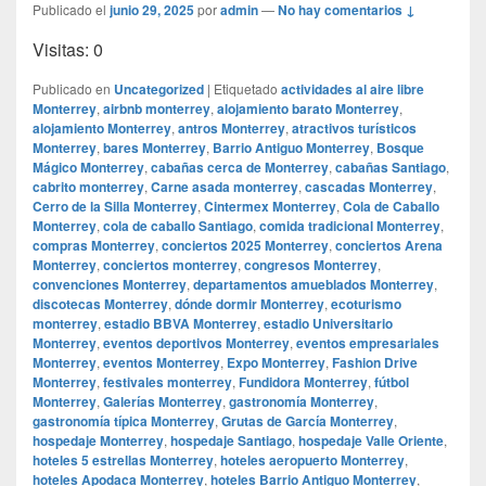
Publicado el
junio 29, 2025
por
admin
—
No hay comentarios ↓
Visitas: 0
Publicado en
Uncategorized
|
Etiquetado
actividades al aire libre
Monterrey
,
airbnb monterrey
,
alojamiento barato Monterrey
,
alojamiento Monterrey
,
antros Monterrey
,
atractivos turísticos
Monterrey
,
bares Monterrey
,
Barrio Antiguo Monterrey
,
Bosque
Mágico Monterrey
,
cabañas cerca de Monterrey
,
cabañas Santiago
,
cabrito monterrey
,
Carne asada monterrey
,
cascadas Monterrey
,
Cerro de la Silla Monterrey
,
Cintermex Monterrey
,
Cola de Caballo
Monterrey
,
cola de caballo Santiago
,
comida tradicional Monterrey
,
compras Monterrey
,
conciertos 2025 Monterrey
,
conciertos Arena
Monterrey
,
conciertos monterrey
,
congresos Monterrey
,
convenciones Monterrey
,
departamentos amueblados Monterrey
,
discotecas Monterrey
,
dónde dormir Monterrey
,
ecoturismo
monterrey
,
estadio BBVA Monterrey
,
estadio Universitario
Monterrey
,
eventos deportivos Monterrey
,
eventos empresariales
Monterrey
,
eventos Monterrey
,
Expo Monterrey
,
Fashion Drive
Monterrey
,
festivales monterrey
,
Fundidora Monterrey
,
fútbol
Monterrey
,
Galerías Monterrey
,
gastronomía Monterrey
,
gastronomía típica Monterrey
,
Grutas de García Monterrey
,
hospedaje Monterrey
,
hospedaje Santiago
,
hospedaje Valle Oriente
,
hoteles 5 estrellas Monterrey
,
hoteles aeropuerto Monterrey
,
hoteles Apodaca Monterrey
,
hoteles Barrio Antiguo Monterrey
,