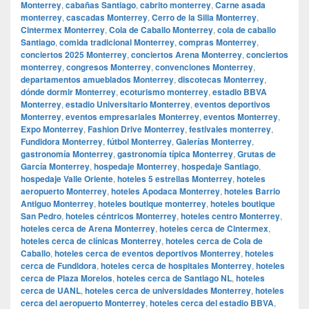
Monterrey
,
cabañas Santiago
,
cabrito monterrey
,
Carne asada
monterrey
,
cascadas Monterrey
,
Cerro de la Silla Monterrey
,
Cintermex Monterrey
,
Cola de Caballo Monterrey
,
cola de caballo
Santiago
,
comida tradicional Monterrey
,
compras Monterrey
,
conciertos 2025 Monterrey
,
conciertos Arena Monterrey
,
conciertos
monterrey
,
congresos Monterrey
,
convenciones Monterrey
,
departamentos amueblados Monterrey
,
discotecas Monterrey
,
dónde dormir Monterrey
,
ecoturismo monterrey
,
estadio BBVA
Monterrey
,
estadio Universitario Monterrey
,
eventos deportivos
Monterrey
,
eventos empresariales Monterrey
,
eventos Monterrey
,
Expo Monterrey
,
Fashion Drive Monterrey
,
festivales monterrey
,
Fundidora Monterrey
,
fútbol Monterrey
,
Galerías Monterrey
,
gastronomía Monterrey
,
gastronomía típica Monterrey
,
Grutas de
García Monterrey
,
hospedaje Monterrey
,
hospedaje Santiago
,
hospedaje Valle Oriente
,
hoteles 5 estrellas Monterrey
,
hoteles
aeropuerto Monterrey
,
hoteles Apodaca Monterrey
,
hoteles Barrio
Antiguo Monterrey
,
hoteles boutique monterrey
,
hoteles boutique
San Pedro
,
hoteles céntricos Monterrey
,
hoteles centro Monterrey
,
hoteles cerca de Arena Monterrey
,
hoteles cerca de Cintermex
,
hoteles cerca de clínicas Monterrey
,
hoteles cerca de Cola de
Caballo
,
hoteles cerca de eventos deportivos Monterrey
,
hoteles
cerca de Fundidora
,
hoteles cerca de hospitales Monterrey
,
hoteles
cerca de Plaza Morelos
,
hoteles cerca de Santiago NL
,
hoteles
cerca de UANL
,
hoteles cerca de universidades Monterrey
,
hoteles
cerca del aeropuerto Monterrey
,
hoteles cerca del estadio BBVA
,