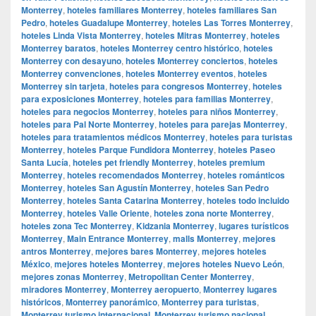
Monterrey
,
hoteles familiares Monterrey
,
hoteles familiares San
Pedro
,
hoteles Guadalupe Monterrey
,
hoteles Las Torres Monterrey
,
hoteles Linda Vista Monterrey
,
hoteles Mitras Monterrey
,
hoteles
Monterrey baratos
,
hoteles Monterrey centro histórico
,
hoteles
Monterrey con desayuno
,
hoteles Monterrey conciertos
,
hoteles
Monterrey convenciones
,
hoteles Monterrey eventos
,
hoteles
Monterrey sin tarjeta
,
hoteles para congresos Monterrey
,
hoteles
para exposiciones Monterrey
,
hoteles para familias Monterrey
,
hoteles para negocios Monterrey
,
hoteles para niños Monterrey
,
hoteles para Pal Norte Monterrey
,
hoteles para parejas Monterrey
,
hoteles para tratamientos médicos Monterrey
,
hoteles para turistas
Monterrey
,
hoteles Parque Fundidora Monterrey
,
hoteles Paseo
Santa Lucía
,
hoteles pet friendly Monterrey
,
hoteles premium
Monterrey
,
hoteles recomendados Monterrey
,
hoteles románticos
Monterrey
,
hoteles San Agustín Monterrey
,
hoteles San Pedro
Monterrey
,
hoteles Santa Catarina Monterrey
,
hoteles todo incluido
Monterrey
,
hoteles Valle Oriente
,
hoteles zona norte Monterrey
,
hoteles zona Tec Monterrey
,
Kidzania Monterrey
,
lugares turísticos
Monterrey
,
Main Entrance Monterrey
,
malls Monterrey
,
mejores
antros Monterrey
,
mejores bares Monterrey
,
mejores hoteles
México
,
mejores hoteles Monterrey
,
mejores hoteles Nuevo León
,
mejores zonas Monterrey
,
Metropolitan Center Monterrey
,
miradores Monterrey
,
Monterrey aeropuerto
,
Monterrey lugares
históricos
,
Monterrey panorámico
,
Monterrey para turistas
,
Monterrey turismo internacional
,
Monterrey turismo nacional.
,