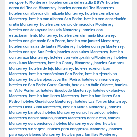
aeropuerto Monterrey
,
hoteles cerca del estadio BBVA
,
hoteles
cerca del Tec de Monterrey
,
hoteles cerca del Tec Monterrey
,
hoteles con alberca climatizada Monterrey
,
hoteles con alberca
Monterrey
,
hoteles con alberca San Pedro
,
hoteles con cancelación
gratis Monterrey
,
hoteles con centro de negocios Monterrey
,
hoteles con desayuno incluido Monterrey
,
hoteles con
estacionamiento Monterrey
,
hoteles con gimnasio Monterrey
,
hoteles con gimnasio San Pedro
,
hoteles con jacuzzi Monterrey
,
hoteles con salas de juntas Monterrey
,
hoteles con spa Monterrey
,
hoteles con spa San Pedro
,
hoteles con suites Monterrey
,
hoteles
con terraza Monterrey
,
hoteles con valet parking Monterrey
,
hoteles
con vistas Monterrey
,
hoteles Contry Monterrey
,
hoteles Cumbres
Monterrey
,
hoteles de lujo Monterrey
,
hoteles económicos
Monterrey
,
hoteles económicos San Pedro
,
hoteles ejecutivos
Monterrey
,
hoteles ejecutivos San Pedro
,
hoteles en monterrey
,
hoteles en San Pedro Garza García
,
hoteles en Valle Oriente
,
hoteles
en Valle Poniente
,
hoteles Escobedo Monterrey
,
hoteles exclusivos
Monterrey
,
hoteles familiares Monterrey
,
hoteles familiares San
Pedro
,
hoteles Guadalupe Monterrey
,
hoteles Las Torres Monterrey
,
hoteles Linda Vista Monterrey
,
hoteles Mitras Monterrey
,
hoteles
Monterrey baratos
,
hoteles Monterrey centro histórico
,
hoteles
Monterrey con desayuno
,
hoteles Monterrey conciertos
,
hoteles
Monterrey convenciones
,
hoteles Monterrey eventos
,
hoteles
Monterrey sin tarjeta
,
hoteles para congresos Monterrey
,
hoteles
para exposiciones Monterrey
,
hoteles para familias Monterrey
,