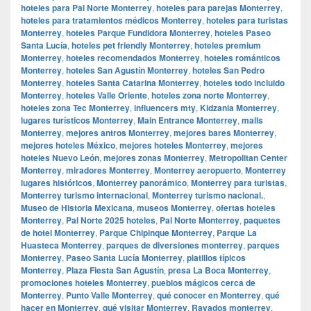
hoteles para Pal Norte Monterrey
,
hoteles para parejas Monterrey
,
hoteles para tratamientos médicos Monterrey
,
hoteles para turistas
Monterrey
,
hoteles Parque Fundidora Monterrey
,
hoteles Paseo
Santa Lucía
,
hoteles pet friendly Monterrey
,
hoteles premium
Monterrey
,
hoteles recomendados Monterrey
,
hoteles románticos
Monterrey
,
hoteles San Agustín Monterrey
,
hoteles San Pedro
Monterrey
,
hoteles Santa Catarina Monterrey
,
hoteles todo incluido
Monterrey
,
hoteles Valle Oriente
,
hoteles zona norte Monterrey
,
hoteles zona Tec Monterrey
,
influencers mty
,
Kidzania Monterrey
,
lugares turísticos Monterrey
,
Main Entrance Monterrey
,
malls
Monterrey
,
mejores antros Monterrey
,
mejores bares Monterrey
,
mejores hoteles México
,
mejores hoteles Monterrey
,
mejores
hoteles Nuevo León
,
mejores zonas Monterrey
,
Metropolitan Center
Monterrey
,
miradores Monterrey
,
Monterrey aeropuerto
,
Monterrey
lugares históricos
,
Monterrey panorámico
,
Monterrey para turistas
,
Monterrey turismo internacional
,
Monterrey turismo nacional.
,
Museo de Historia Mexicana
,
museos Monterrey
,
ofertas hoteles
Monterrey
,
Pal Norte 2025 hoteles
,
Pal Norte Monterrey
,
paquetes
de hotel Monterrey
,
Parque Chipinque Monterrey
,
Parque La
Huasteca Monterrey
,
parques de diversiones monterrey
,
parques
Monterrey
,
Paseo Santa Lucía Monterrey
,
platillos típicos
Monterrey
,
Plaza Fiesta San Agustín
,
presa La Boca Monterrey
,
promociones hoteles Monterrey
,
pueblos mágicos cerca de
Monterrey
,
Punto Valle Monterrey
,
qué conocer en Monterrey
,
qué
hacer en Monterrey
,
qué visitar Monterrey
,
Rayados monterrey
,