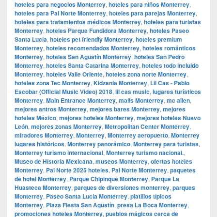
hoteles para negocios Monterrey
,
hoteles para niños Monterrey
,
hoteles para Pal Norte Monterrey
,
hoteles para parejas Monterrey
,
hoteles para tratamientos médicos Monterrey
,
hoteles para turistas
Monterrey
,
hoteles Parque Fundidora Monterrey
,
hoteles Paseo
Santa Lucía
,
hoteles pet friendly Monterrey
,
hoteles premium
Monterrey
,
hoteles recomendados Monterrey
,
hoteles románticos
Monterrey
,
hoteles San Agustín Monterrey
,
hoteles San Pedro
Monterrey
,
hoteles Santa Catarina Monterrey
,
hoteles todo incluido
Monterrey
,
hoteles Valle Oriente
,
hoteles zona norte Monterrey
,
hoteles zona Tec Monterrey
,
Kidzania Monterrey
,
Lil Cas - Pablo
Escobar (Official Music Video) 2018
,
lil cas music
,
lugares turísticos
Monterrey
,
Main Entrance Monterrey
,
malls Monterrey
,
mc allen
,
mejores antros Monterrey
,
mejores bares Monterrey
,
mejores
hoteles México
,
mejores hoteles Monterrey
,
mejores hoteles Nuevo
León
,
mejores zonas Monterrey
,
Metropolitan Center Monterrey
,
miradores Monterrey
,
Monterrey
,
Monterrey aeropuerto
,
Monterrey
lugares históricos
,
Monterrey panorámico
,
Monterrey para turistas
,
Monterrey turismo internacional
,
Monterrey turismo nacional.
,
Museo de Historia Mexicana
,
museos Monterrey
,
ofertas hoteles
Monterrey
,
Pal Norte 2025 hoteles
,
Pal Norte Monterrey
,
paquetes
de hotel Monterrey
,
Parque Chipinque Monterrey
,
Parque La
Huasteca Monterrey
,
parques de diversiones monterrey
,
parques
Monterrey
,
Paseo Santa Lucía Monterrey
,
platillos típicos
Monterrey
,
Plaza Fiesta San Agustín
,
presa La Boca Monterrey
,
promociones hoteles Monterrey
,
pueblos mágicos cerca de