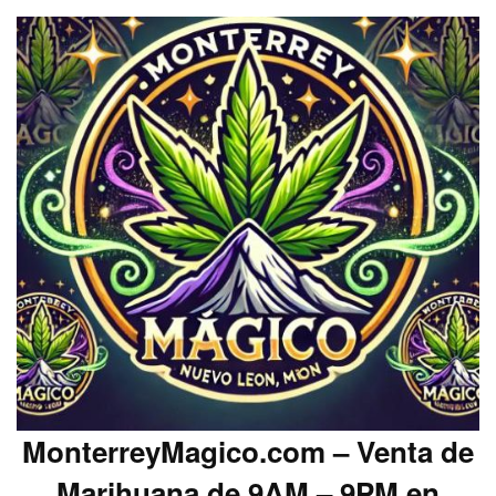
MonterreyMagico.com – Venta de
Marihuana de 9AM – 9PM en