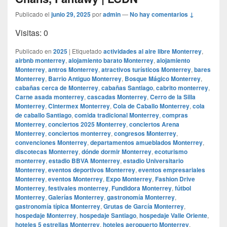
Publicado el
junio 29, 2025
por
admin
—
No hay comentarios ↓
Visitas: 0
Publicado en
2025
|
Etiquetado
actividades al aire libre Monterrey
,
airbnb monterrey
,
alojamiento barato Monterrey
,
alojamiento
Monterrey
,
antros Monterrey
,
atractivos turísticos Monterrey
,
bares
Monterrey
,
Barrio Antiguo Monterrey
,
Bosque Mágico Monterrey
,
cabañas cerca de Monterrey
,
cabañas Santiago
,
cabrito monterrey
,
Carne asada monterrey
,
cascadas Monterrey
,
Cerro de la Silla
Monterrey
,
Cintermex Monterrey
,
Cola de Caballo Monterrey
,
cola
de caballo Santiago
,
comida tradicional Monterrey
,
compras
Monterrey
,
conciertos 2025 Monterrey
,
conciertos Arena
Monterrey
,
conciertos monterrey
,
congresos Monterrey
,
convenciones Monterrey
,
departamentos amueblados Monterrey
,
discotecas Monterrey
,
dónde dormir Monterrey
,
ecoturismo
monterrey
,
estadio BBVA Monterrey
,
estadio Universitario
Monterrey
,
eventos deportivos Monterrey
,
eventos empresariales
Monterrey
,
eventos Monterrey
,
Expo Monterrey
,
Fashion Drive
Monterrey
,
festivales monterrey
,
Fundidora Monterrey
,
fútbol
Monterrey
,
Galerías Monterrey
,
gastronomía Monterrey
,
gastronomía típica Monterrey
,
Grutas de García Monterrey
,
hospedaje Monterrey
,
hospedaje Santiago
,
hospedaje Valle Oriente
,
hoteles 5 estrellas Monterrey
,
hoteles aeropuerto Monterrey
,