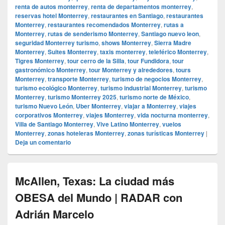
renta de autos monterrey
,
renta de departamentos monterrey
,
reservas hotel Monterrey
,
restaurantes en Santiago
,
restaurantes
Monterrey
,
restaurantes recomendados Monterrey
,
rutas a
Monterrey
,
rutas de senderismo Monterrey
,
Santiago nuevo leon
,
seguridad Monterrey turismo
,
shows Monterrey
,
Sierra Madre
Monterrey
,
Suites Monterrey
,
taxis monterrey
,
teleférico Monterrey
,
Tigres Monterrey
,
tour cerro de la Silla
,
tour Fundidora
,
tour
gastronómico Monterrey
,
tour Monterrey y alrededores
,
tours
Monterrey
,
transporte Monterrey
,
turismo de negocios Monterrey
,
turismo ecológico Monterrey
,
turismo industrial Monterrey
,
turismo
Monterrey
,
turismo Monterrey 2025
,
turismo norte de México
,
turismo Nuevo León
,
Uber Monterrey
,
viajar a Monterrey
,
viajes
corporativos Monterrey
,
viajes Monterrey
,
vida nocturna monterrey
,
Villa de Santiago Monterrey
,
Vive Latino Monterrey
,
vuelos
Monterrey
,
zonas hoteleras Monterrey
,
zonas turísticas Monterrey
|
Deja un comentario
McAllen, Texas: La ciudad más
OBESA del Mundo | RADAR con
Adrián Marcelo