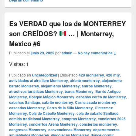
Es VERDAD que los de MONTERREY
son CREÍDOS?
… | Monterrey,
Mexico #6
Publicado el
junio 29, 2025
por
admin
—
No hay comentarios ↓
Visitas: 1
Publicado en
Uncategorized
|
Etiquetado
420 monterrey
,
420 mty
,
actividades al aire libre Monterrey
,
airbnb monterrey
,
alojamiento
barato Monterrey
,
alojamiento Monterrey
,
antros Monterrey
,
atractivos turísticos Monterrey
,
bares Monterrey
,
Barrio Antiguo
Monterrey
,
Bosque Mágico Monterrey
,
cabañas cerca de Monterrey
,
cabañas Santiago
,
cabrito monterrey
,
Carne asada monterrey
,
cascadas Monterrey
,
Cerro de la Silla Monterrey
,
Cintermex
Monterrey
,
Cola de Caballo Monterrey
,
cola de caballo Santiago
,
comida tradicional Monterrey
,
compras Monterrey
,
conciertos 2025
Monterrey
,
conciertos Arena Monterrey
,
conciertos monterrey
,
congresos Monterrey
,
convenciones Monterrey
,
departamentos
amueblados Monterrey
,
discotecas Monterrey
,
dónde dormir