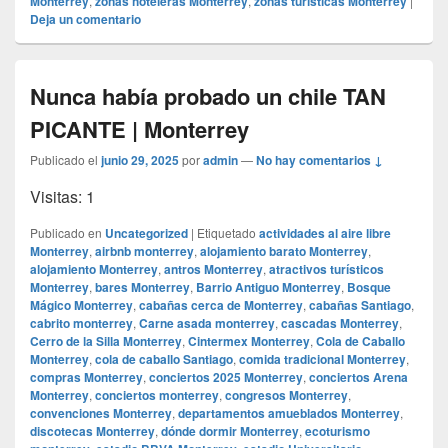
Monterrey
,
zonas hoteleras Monterrey
,
zonas turísticas Monterrey
|
Deja un comentario
Nunca había probado un chile TAN
PICANTE | Monterrey
Publicado el
junio 29, 2025
por
admin
—
No hay comentarios ↓
Visitas: 1
Publicado en
Uncategorized
|
Etiquetado
actividades al aire libre
Monterrey
,
airbnb monterrey
,
alojamiento barato Monterrey
,
alojamiento Monterrey
,
antros Monterrey
,
atractivos turísticos
Monterrey
,
bares Monterrey
,
Barrio Antiguo Monterrey
,
Bosque
Mágico Monterrey
,
cabañas cerca de Monterrey
,
cabañas Santiago
,
cabrito monterrey
,
Carne asada monterrey
,
cascadas Monterrey
,
Cerro de la Silla Monterrey
,
Cintermex Monterrey
,
Cola de Caballo
Monterrey
,
cola de caballo Santiago
,
comida tradicional Monterrey
,
compras Monterrey
,
conciertos 2025 Monterrey
,
conciertos Arena
Monterrey
,
conciertos monterrey
,
congresos Monterrey
,
convenciones Monterrey
,
departamentos amueblados Monterrey
,
discotecas Monterrey
,
dónde dormir Monterrey
,
ecoturismo