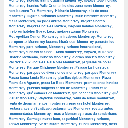
Monterrey
,
hoteles Santa Catarina Monterrey
,
hoteles todo incluido
Monterrey
,
hoteles Valle Oriente
,
hoteles zona norte Monterrey
,
hoteles zona Tec Monterrey
,
Kidzania Monterrey
,
kilo de mota
monterrey
,
lugares turísticos Monterrey
,
Main Entrance Monterrey
,
malls Monterrey
,
mejores antros Monterrey
,
mejores bares
Monterrey
,
mejores hoteles México
,
mejores hoteles Monterrey
,
mejores hoteles Nuevo León
,
mejores zonas Monterrey
,
Metropolitan Center Monterrey
,
miradores Monterrey
,
Monterrey
aeropuerto
,
Monterrey lugares históricos
,
Monterrey panorámico
,
Monterrey para turistas
,
Monterrey turismo internacional
,
Monterrey turismo nacional.
,
Mota monterrey
,
mty420
,
Museo de
Historia Mexicana
,
museos Monterrey
,
ofertas hoteles Monterrey
,
Pal Norte 2025 hoteles
,
Pal Norte Monterrey
,
paquetes de hotel
Monterrey
,
Parque Chipinque Monterrey
,
Parque La Huasteca
Monterrey
,
parques de diversiones monterrey
,
parques Monterrey
,
Paseo Santa Lucía Monterrey
,
platillos típicos Monterrey
,
Plaza
Fiesta San Agustín
,
presa La Boca Monterrey
,
promociones hoteles
Monterrey
,
pueblos mágicos cerca de Monterrey
,
Punto Valle
Monterrey
,
qué conocer en Monterrey
,
qué hacer en Monterrey
,
qué
visitar Monterrey
,
Rayados monterrey
,
renta de autos monterrey
,
renta de departamentos monterrey
,
reservas hotel Monterrey
,
restaurantes en Santiago
,
restaurantes Monterrey
,
restaurantes
recomendados Monterrey
,
rutas a Monterrey
,
rutas de senderismo
Monterrey
,
Santiago nuevo leon
,
seguridad Monterrey turismo
,
shows Monterrey
,
Sierra Madre Monterrey
,
Suites Monterrey
,
taxis