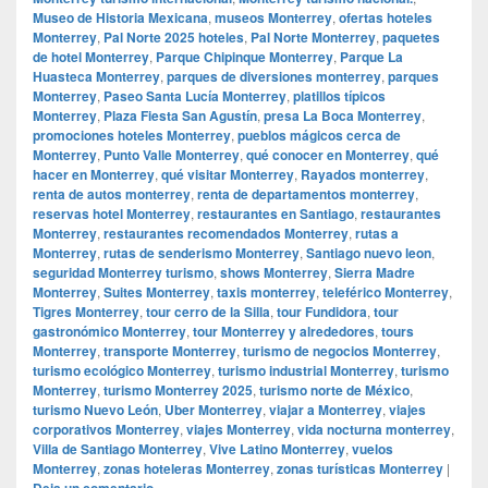
Museo de Historia Mexicana
,
museos Monterrey
,
ofertas hoteles
Monterrey
,
Pal Norte 2025 hoteles
,
Pal Norte Monterrey
,
paquetes
de hotel Monterrey
,
Parque Chipinque Monterrey
,
Parque La
Huasteca Monterrey
,
parques de diversiones monterrey
,
parques
Monterrey
,
Paseo Santa Lucía Monterrey
,
platillos típicos
Monterrey
,
Plaza Fiesta San Agustín
,
presa La Boca Monterrey
,
promociones hoteles Monterrey
,
pueblos mágicos cerca de
Monterrey
,
Punto Valle Monterrey
,
qué conocer en Monterrey
,
qué
hacer en Monterrey
,
qué visitar Monterrey
,
Rayados monterrey
,
renta de autos monterrey
,
renta de departamentos monterrey
,
reservas hotel Monterrey
,
restaurantes en Santiago
,
restaurantes
Monterrey
,
restaurantes recomendados Monterrey
,
rutas a
Monterrey
,
rutas de senderismo Monterrey
,
Santiago nuevo leon
,
seguridad Monterrey turismo
,
shows Monterrey
,
Sierra Madre
Monterrey
,
Suites Monterrey
,
taxis monterrey
,
teleférico Monterrey
,
Tigres Monterrey
,
tour cerro de la Silla
,
tour Fundidora
,
tour
gastronómico Monterrey
,
tour Monterrey y alrededores
,
tours
Monterrey
,
transporte Monterrey
,
turismo de negocios Monterrey
,
turismo ecológico Monterrey
,
turismo industrial Monterrey
,
turismo
Monterrey
,
turismo Monterrey 2025
,
turismo norte de México
,
turismo Nuevo León
,
Uber Monterrey
,
viajar a Monterrey
,
viajes
corporativos Monterrey
,
viajes Monterrey
,
vida nocturna monterrey
,
Villa de Santiago Monterrey
,
Vive Latino Monterrey
,
vuelos
Monterrey
,
zonas hoteleras Monterrey
,
zonas turísticas Monterrey
|
Deja un comentario