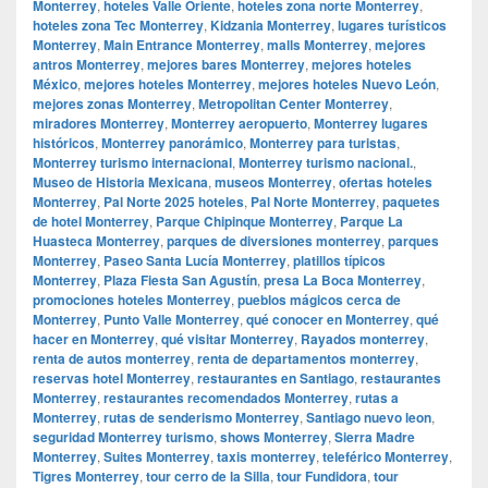
Monterrey
,
hoteles Valle Oriente
,
hoteles zona norte Monterrey
,
hoteles zona Tec Monterrey
,
Kidzania Monterrey
,
lugares turísticos
Monterrey
,
Main Entrance Monterrey
,
malls Monterrey
,
mejores
antros Monterrey
,
mejores bares Monterrey
,
mejores hoteles
México
,
mejores hoteles Monterrey
,
mejores hoteles Nuevo León
,
mejores zonas Monterrey
,
Metropolitan Center Monterrey
,
miradores Monterrey
,
Monterrey aeropuerto
,
Monterrey lugares
históricos
,
Monterrey panorámico
,
Monterrey para turistas
,
Monterrey turismo internacional
,
Monterrey turismo nacional.
,
Museo de Historia Mexicana
,
museos Monterrey
,
ofertas hoteles
Monterrey
,
Pal Norte 2025 hoteles
,
Pal Norte Monterrey
,
paquetes
de hotel Monterrey
,
Parque Chipinque Monterrey
,
Parque La
Huasteca Monterrey
,
parques de diversiones monterrey
,
parques
Monterrey
,
Paseo Santa Lucía Monterrey
,
platillos típicos
Monterrey
,
Plaza Fiesta San Agustín
,
presa La Boca Monterrey
,
promociones hoteles Monterrey
,
pueblos mágicos cerca de
Monterrey
,
Punto Valle Monterrey
,
qué conocer en Monterrey
,
qué
hacer en Monterrey
,
qué visitar Monterrey
,
Rayados monterrey
,
renta de autos monterrey
,
renta de departamentos monterrey
,
reservas hotel Monterrey
,
restaurantes en Santiago
,
restaurantes
Monterrey
,
restaurantes recomendados Monterrey
,
rutas a
Monterrey
,
rutas de senderismo Monterrey
,
Santiago nuevo leon
,
seguridad Monterrey turismo
,
shows Monterrey
,
Sierra Madre
Monterrey
,
Suites Monterrey
,
taxis monterrey
,
teleférico Monterrey
,
Tigres Monterrey
,
tour cerro de la Silla
,
tour Fundidora
,
tour