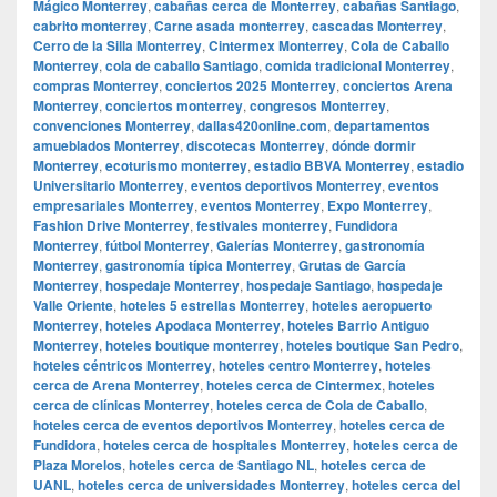
Mágico Monterrey
,
cabañas cerca de Monterrey
,
cabañas Santiago
,
cabrito monterrey
,
Carne asada monterrey
,
cascadas Monterrey
,
Cerro de la Silla Monterrey
,
Cintermex Monterrey
,
Cola de Caballo
Monterrey
,
cola de caballo Santiago
,
comida tradicional Monterrey
,
compras Monterrey
,
conciertos 2025 Monterrey
,
conciertos Arena
Monterrey
,
conciertos monterrey
,
congresos Monterrey
,
convenciones Monterrey
,
dallas420online.com
,
departamentos
amueblados Monterrey
,
discotecas Monterrey
,
dónde dormir
Monterrey
,
ecoturismo monterrey
,
estadio BBVA Monterrey
,
estadio
Universitario Monterrey
,
eventos deportivos Monterrey
,
eventos
empresariales Monterrey
,
eventos Monterrey
,
Expo Monterrey
,
Fashion Drive Monterrey
,
festivales monterrey
,
Fundidora
Monterrey
,
fútbol Monterrey
,
Galerías Monterrey
,
gastronomía
Monterrey
,
gastronomía típica Monterrey
,
Grutas de García
Monterrey
,
hospedaje Monterrey
,
hospedaje Santiago
,
hospedaje
Valle Oriente
,
hoteles 5 estrellas Monterrey
,
hoteles aeropuerto
Monterrey
,
hoteles Apodaca Monterrey
,
hoteles Barrio Antiguo
Monterrey
,
hoteles boutique monterrey
,
hoteles boutique San Pedro
,
hoteles céntricos Monterrey
,
hoteles centro Monterrey
,
hoteles
cerca de Arena Monterrey
,
hoteles cerca de Cintermex
,
hoteles
cerca de clínicas Monterrey
,
hoteles cerca de Cola de Caballo
,
hoteles cerca de eventos deportivos Monterrey
,
hoteles cerca de
Fundidora
,
hoteles cerca de hospitales Monterrey
,
hoteles cerca de
Plaza Morelos
,
hoteles cerca de Santiago NL
,
hoteles cerca de
UANL
,
hoteles cerca de universidades Monterrey
,
hoteles cerca del