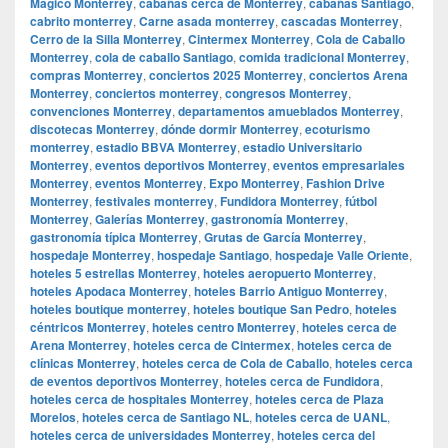
Mágico Monterrey
,
cabañas cerca de Monterrey
,
cabañas Santiago
,
cabrito monterrey
,
Carne asada monterrey
,
cascadas Monterrey
,
Cerro de la Silla Monterrey
,
Cintermex Monterrey
,
Cola de Caballo
Monterrey
,
cola de caballo Santiago
,
comida tradicional Monterrey
,
compras Monterrey
,
conciertos 2025 Monterrey
,
conciertos Arena
Monterrey
,
conciertos monterrey
,
congresos Monterrey
,
convenciones Monterrey
,
departamentos amueblados Monterrey
,
discotecas Monterrey
,
dónde dormir Monterrey
,
ecoturismo
monterrey
,
estadio BBVA Monterrey
,
estadio Universitario
Monterrey
,
eventos deportivos Monterrey
,
eventos empresariales
Monterrey
,
eventos Monterrey
,
Expo Monterrey
,
Fashion Drive
Monterrey
,
festivales monterrey
,
Fundidora Monterrey
,
fútbol
Monterrey
,
Galerías Monterrey
,
gastronomía Monterrey
,
gastronomía típica Monterrey
,
Grutas de García Monterrey
,
hospedaje Monterrey
,
hospedaje Santiago
,
hospedaje Valle Oriente
,
hoteles 5 estrellas Monterrey
,
hoteles aeropuerto Monterrey
,
hoteles Apodaca Monterrey
,
hoteles Barrio Antiguo Monterrey
,
hoteles boutique monterrey
,
hoteles boutique San Pedro
,
hoteles
céntricos Monterrey
,
hoteles centro Monterrey
,
hoteles cerca de
Arena Monterrey
,
hoteles cerca de Cintermex
,
hoteles cerca de
clínicas Monterrey
,
hoteles cerca de Cola de Caballo
,
hoteles cerca
de eventos deportivos Monterrey
,
hoteles cerca de Fundidora
,
hoteles cerca de hospitales Monterrey
,
hoteles cerca de Plaza
Morelos
,
hoteles cerca de Santiago NL
,
hoteles cerca de UANL
,
hoteles cerca de universidades Monterrey
,
hoteles cerca del