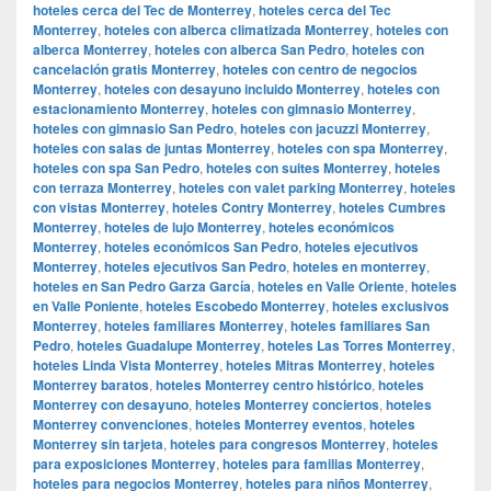
hoteles cerca del Tec de Monterrey
,
hoteles cerca del Tec
Monterrey
,
hoteles con alberca climatizada Monterrey
,
hoteles con
alberca Monterrey
,
hoteles con alberca San Pedro
,
hoteles con
cancelación gratis Monterrey
,
hoteles con centro de negocios
Monterrey
,
hoteles con desayuno incluido Monterrey
,
hoteles con
estacionamiento Monterrey
,
hoteles con gimnasio Monterrey
,
hoteles con gimnasio San Pedro
,
hoteles con jacuzzi Monterrey
,
hoteles con salas de juntas Monterrey
,
hoteles con spa Monterrey
,
hoteles con spa San Pedro
,
hoteles con suites Monterrey
,
hoteles
con terraza Monterrey
,
hoteles con valet parking Monterrey
,
hoteles
con vistas Monterrey
,
hoteles Contry Monterrey
,
hoteles Cumbres
Monterrey
,
hoteles de lujo Monterrey
,
hoteles económicos
Monterrey
,
hoteles económicos San Pedro
,
hoteles ejecutivos
Monterrey
,
hoteles ejecutivos San Pedro
,
hoteles en monterrey
,
hoteles en San Pedro Garza García
,
hoteles en Valle Oriente
,
hoteles
en Valle Poniente
,
hoteles Escobedo Monterrey
,
hoteles exclusivos
Monterrey
,
hoteles familiares Monterrey
,
hoteles familiares San
Pedro
,
hoteles Guadalupe Monterrey
,
hoteles Las Torres Monterrey
,
hoteles Linda Vista Monterrey
,
hoteles Mitras Monterrey
,
hoteles
Monterrey baratos
,
hoteles Monterrey centro histórico
,
hoteles
Monterrey con desayuno
,
hoteles Monterrey conciertos
,
hoteles
Monterrey convenciones
,
hoteles Monterrey eventos
,
hoteles
Monterrey sin tarjeta
,
hoteles para congresos Monterrey
,
hoteles
para exposiciones Monterrey
,
hoteles para familias Monterrey
,
hoteles para negocios Monterrey
,
hoteles para niños Monterrey
,