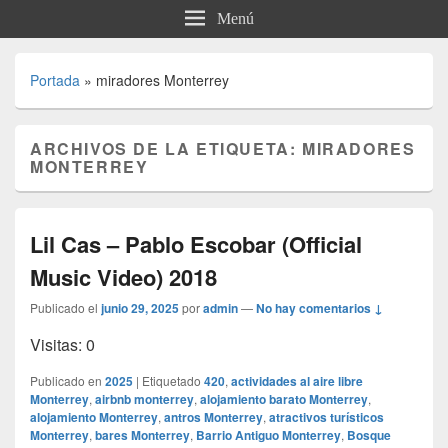
Menú
Portada
»
miradores Monterrey
ARCHIVOS DE LA ETIQUETA:
MIRADORES
MONTERREY
Lil Cas – Pablo Escobar (Official
Music Video) 2018
Publicado el
junio 29, 2025
por
admin
—
No hay comentarios ↓
Visitas: 0
Publicado en
2025
|
Etiquetado
420
,
actividades al aire libre
Monterrey
,
airbnb monterrey
,
alojamiento barato Monterrey
,
alojamiento Monterrey
,
antros Monterrey
,
atractivos turísticos
Monterrey
,
bares Monterrey
,
Barrio Antiguo Monterrey
,
Bosque