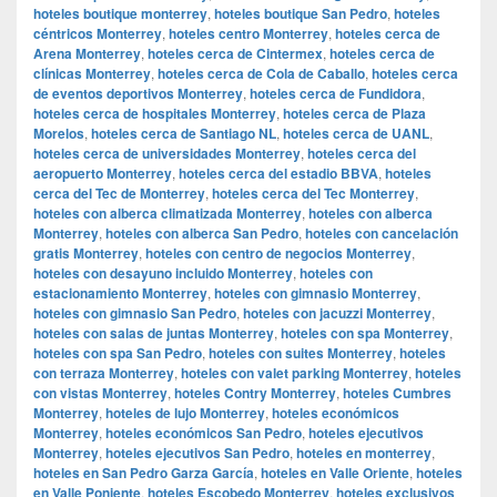
hoteles boutique monterrey
,
hoteles boutique San Pedro
,
hoteles
céntricos Monterrey
,
hoteles centro Monterrey
,
hoteles cerca de
Arena Monterrey
,
hoteles cerca de Cintermex
,
hoteles cerca de
clínicas Monterrey
,
hoteles cerca de Cola de Caballo
,
hoteles cerca
de eventos deportivos Monterrey
,
hoteles cerca de Fundidora
,
hoteles cerca de hospitales Monterrey
,
hoteles cerca de Plaza
Morelos
,
hoteles cerca de Santiago NL
,
hoteles cerca de UANL
,
hoteles cerca de universidades Monterrey
,
hoteles cerca del
aeropuerto Monterrey
,
hoteles cerca del estadio BBVA
,
hoteles
cerca del Tec de Monterrey
,
hoteles cerca del Tec Monterrey
,
hoteles con alberca climatizada Monterrey
,
hoteles con alberca
Monterrey
,
hoteles con alberca San Pedro
,
hoteles con cancelación
gratis Monterrey
,
hoteles con centro de negocios Monterrey
,
hoteles con desayuno incluido Monterrey
,
hoteles con
estacionamiento Monterrey
,
hoteles con gimnasio Monterrey
,
hoteles con gimnasio San Pedro
,
hoteles con jacuzzi Monterrey
,
hoteles con salas de juntas Monterrey
,
hoteles con spa Monterrey
,
hoteles con spa San Pedro
,
hoteles con suites Monterrey
,
hoteles
con terraza Monterrey
,
hoteles con valet parking Monterrey
,
hoteles
con vistas Monterrey
,
hoteles Contry Monterrey
,
hoteles Cumbres
Monterrey
,
hoteles de lujo Monterrey
,
hoteles económicos
Monterrey
,
hoteles económicos San Pedro
,
hoteles ejecutivos
Monterrey
,
hoteles ejecutivos San Pedro
,
hoteles en monterrey
,
hoteles en San Pedro Garza García
,
hoteles en Valle Oriente
,
hoteles
en Valle Poniente
,
hoteles Escobedo Monterrey
,
hoteles exclusivos