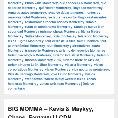
Monterrey
,
Punto Valle Monterrey
,
qué conocer en Monterrey
,
qué
hacer en Monterrey
,
qué visitar Monterrey
,
Rayados monterrey
,
renta de autos monterrey
,
renta de departamentos monterrey
,
reservas hotel Monterrey
,
restaurantes en Santiago
,
restaurantes
Monterrey
,
restaurantes recomendados Monterrey
,
rutas a
Monterrey
,
rutas de senderismo Monterrey
,
Santiago nuevo leon
,
seguridad Monterrey turismo
,
shows Monterrey
,
Sierra Madre
Monterrey
,
Suites Monterrey
,
taxis monterrey
,
teleférico Monterrey
,
texas
,
Tigres Monterrey
,
tour cerro de la Silla
,
tour Fundidora
,
tour
gastronómico Monterrey
,
tour Monterrey y alrededores
,
tours
Monterrey
,
transporte Monterrey
,
turismo de negocios Monterrey
,
turismo ecológico Monterrey
,
turismo industrial Monterrey
,
turismo
Monterrey
,
turismo Monterrey 2025
,
turismo norte de México
,
turismo Nuevo León
,
Uber Monterrey
,
viajar a Monterrey
,
viajes
corporativos Monterrey
,
viajes Monterrey
,
vida nocturna monterrey
,
Villa de Santiago Monterrey
,
Vive Latino Monterrey
,
vuelos
Monterrey
,
Weed texas
,
Where to buy weed in texas
,
zonas
hoteleras Monterrey
,
zonas turísticas Monterrey
|
Deja un
comentario
BIG MOMMA – Kevis & Maykyy,
Chans, Fantawy | LCDN