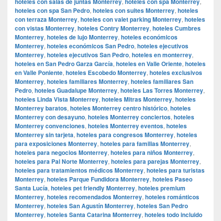
hoteles con salas de juntas Monterrey
,
hoteles con spa Monterrey
,
hoteles con spa San Pedro
,
hoteles con suites Monterrey
,
hoteles
con terraza Monterrey
,
hoteles con valet parking Monterrey
,
hoteles
con vistas Monterrey
,
hoteles Contry Monterrey
,
hoteles Cumbres
Monterrey
,
hoteles de lujo Monterrey
,
hoteles económicos
Monterrey
,
hoteles económicos San Pedro
,
hoteles ejecutivos
Monterrey
,
hoteles ejecutivos San Pedro
,
hoteles en monterrey
,
hoteles en San Pedro Garza García
,
hoteles en Valle Oriente
,
hoteles
en Valle Poniente
,
hoteles Escobedo Monterrey
,
hoteles exclusivos
Monterrey
,
hoteles familiares Monterrey
,
hoteles familiares San
Pedro
,
hoteles Guadalupe Monterrey
,
hoteles Las Torres Monterrey
,
hoteles Linda Vista Monterrey
,
hoteles Mitras Monterrey
,
hoteles
Monterrey baratos
,
hoteles Monterrey centro histórico
,
hoteles
Monterrey con desayuno
,
hoteles Monterrey conciertos
,
hoteles
Monterrey convenciones
,
hoteles Monterrey eventos
,
hoteles
Monterrey sin tarjeta
,
hoteles para congresos Monterrey
,
hoteles
para exposiciones Monterrey
,
hoteles para familias Monterrey
,
hoteles para negocios Monterrey
,
hoteles para niños Monterrey
,
hoteles para Pal Norte Monterrey
,
hoteles para parejas Monterrey
,
hoteles para tratamientos médicos Monterrey
,
hoteles para turistas
Monterrey
,
hoteles Parque Fundidora Monterrey
,
hoteles Paseo
Santa Lucía
,
hoteles pet friendly Monterrey
,
hoteles premium
Monterrey
,
hoteles recomendados Monterrey
,
hoteles románticos
Monterrey
,
hoteles San Agustín Monterrey
,
hoteles San Pedro
Monterrey
,
hoteles Santa Catarina Monterrey
,
hoteles todo incluido