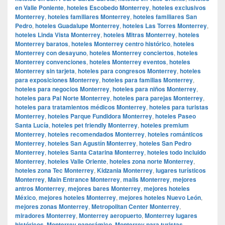
en Valle Poniente
,
hoteles Escobedo Monterrey
,
hoteles exclusivos
Monterrey
,
hoteles familiares Monterrey
,
hoteles familiares San
Pedro
,
hoteles Guadalupe Monterrey
,
hoteles Las Torres Monterrey
,
hoteles Linda Vista Monterrey
,
hoteles Mitras Monterrey
,
hoteles
Monterrey baratos
,
hoteles Monterrey centro histórico
,
hoteles
Monterrey con desayuno
,
hoteles Monterrey conciertos
,
hoteles
Monterrey convenciones
,
hoteles Monterrey eventos
,
hoteles
Monterrey sin tarjeta
,
hoteles para congresos Monterrey
,
hoteles
para exposiciones Monterrey
,
hoteles para familias Monterrey
,
hoteles para negocios Monterrey
,
hoteles para niños Monterrey
,
hoteles para Pal Norte Monterrey
,
hoteles para parejas Monterrey
,
hoteles para tratamientos médicos Monterrey
,
hoteles para turistas
Monterrey
,
hoteles Parque Fundidora Monterrey
,
hoteles Paseo
Santa Lucía
,
hoteles pet friendly Monterrey
,
hoteles premium
Monterrey
,
hoteles recomendados Monterrey
,
hoteles románticos
Monterrey
,
hoteles San Agustín Monterrey
,
hoteles San Pedro
Monterrey
,
hoteles Santa Catarina Monterrey
,
hoteles todo incluido
Monterrey
,
hoteles Valle Oriente
,
hoteles zona norte Monterrey
,
hoteles zona Tec Monterrey
,
Kidzania Monterrey
,
lugares turísticos
Monterrey
,
Main Entrance Monterrey
,
malls Monterrey
,
mejores
antros Monterrey
,
mejores bares Monterrey
,
mejores hoteles
México
,
mejores hoteles Monterrey
,
mejores hoteles Nuevo León
,
mejores zonas Monterrey
,
Metropolitan Center Monterrey
,
miradores Monterrey
,
Monterrey aeropuerto
,
Monterrey lugares
históricos
,
Monterrey panorámico
,
Monterrey para turistas
,