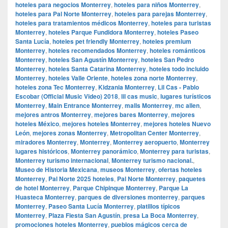
hoteles para negocios Monterrey
,
hoteles para niños Monterrey
,
hoteles para Pal Norte Monterrey
,
hoteles para parejas Monterrey
,
hoteles para tratamientos médicos Monterrey
,
hoteles para turistas
Monterrey
,
hoteles Parque Fundidora Monterrey
,
hoteles Paseo
Santa Lucía
,
hoteles pet friendly Monterrey
,
hoteles premium
Monterrey
,
hoteles recomendados Monterrey
,
hoteles románticos
Monterrey
,
hoteles San Agustín Monterrey
,
hoteles San Pedro
Monterrey
,
hoteles Santa Catarina Monterrey
,
hoteles todo incluido
Monterrey
,
hoteles Valle Oriente
,
hoteles zona norte Monterrey
,
hoteles zona Tec Monterrey
,
Kidzania Monterrey
,
Lil Cas - Pablo
Escobar (Official Music Video) 2018
,
lil cas music
,
lugares turísticos
Monterrey
,
Main Entrance Monterrey
,
malls Monterrey
,
mc allen
,
mejores antros Monterrey
,
mejores bares Monterrey
,
mejores
hoteles México
,
mejores hoteles Monterrey
,
mejores hoteles Nuevo
León
,
mejores zonas Monterrey
,
Metropolitan Center Monterrey
,
miradores Monterrey
,
Monterrey
,
Monterrey aeropuerto
,
Monterrey
lugares históricos
,
Monterrey panorámico
,
Monterrey para turistas
,
Monterrey turismo internacional
,
Monterrey turismo nacional.
,
Museo de Historia Mexicana
,
museos Monterrey
,
ofertas hoteles
Monterrey
,
Pal Norte 2025 hoteles
,
Pal Norte Monterrey
,
paquetes
de hotel Monterrey
,
Parque Chipinque Monterrey
,
Parque La
Huasteca Monterrey
,
parques de diversiones monterrey
,
parques
Monterrey
,
Paseo Santa Lucía Monterrey
,
platillos típicos
Monterrey
,
Plaza Fiesta San Agustín
,
presa La Boca Monterrey
,
promociones hoteles Monterrey
,
pueblos mágicos cerca de