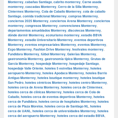
Monterrey
,
cabañas Santiago
,
cabrito monterrey
,
Carne asada
monterrey
,
cascadas Monterrey
,
Cerro de la Silla Monterrey
,
Cintermex Monterrey
,
Cola de Caballo Monterrey
,
cola de caballo
Santiago
,
comida tradicional Monterrey
,
compras Monterrey
,
conciertos 2025 Monterrey
,
conciertos Arena Monterrey
,
conciertos
monterrey
,
congresos Monterrey
,
convenciones Monterrey
,
departamentos amueblados Monterrey
,
discotecas Monterrey
,
dónde dormir Monterrey
,
ecoturismo monterrey
,
estadio BBVA
Monterrey
,
estadio Universitario Monterrey
,
eventos deportivos
Monterrey
,
eventos empresariales Monterrey
,
eventos Monterrey
,
Expo Monterrey
,
Fashion Drive Monterrey
,
festivales monterrey
,
Fundidora Monterrey
,
fútbol Monterrey
,
Galerías Monterrey
,
gastronomía Monterrey
,
gastronomía típica Monterrey
,
Grutas de
García Monterrey
,
hospedaje Monterrey
,
hospedaje Santiago
,
hospedaje Valle Oriente
,
hoteles 5 estrellas Monterrey
,
hoteles
aeropuerto Monterrey
,
hoteles Apodaca Monterrey
,
hoteles Barrio
Antiguo Monterrey
,
hoteles boutique monterrey
,
hoteles boutique
San Pedro
,
hoteles céntricos Monterrey
,
hoteles centro Monterrey
,
hoteles cerca de Arena Monterrey
,
hoteles cerca de Cintermex
,
hoteles cerca de clínicas Monterrey
,
hoteles cerca de Cola de
Caballo
,
hoteles cerca de eventos deportivos Monterrey
,
hoteles
cerca de Fundidora
,
hoteles cerca de hospitales Monterrey
,
hoteles
cerca de Plaza Morelos
,
hoteles cerca de Santiago NL
,
hoteles
cerca de UANL
,
hoteles cerca de universidades Monterrey
,
hoteles
cerca del aeropuerto Monterrey
,
hoteles cerca del estadio BBVA
,