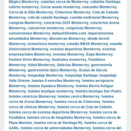
Mágico Monterrey
,
cabañas cerca de Monterrey
,
cabañas Santiago
,
cabrito monterrey
,
Carne asada monterrey
,
cascadas Monterrey
,
Cerro de la Silla Monterrey
,
Cintermex Monterrey
,
Cola de Caballo
Monterrey
,
cola de caballo Santiago
,
comida tradicional Monterrey
,
compras Monterrey
,
conciertos 2025 Monterrey
,
conciertos Arena
Monterrey
,
conciertos monterrey
,
congresos Monterrey
,
convenciones Monterrey
,
dallas420online.com
,
departamentos
amueblados Monterrey
,
discotecas Monterrey
,
dónde dormir
Monterrey
,
ecoturismo monterrey
,
estadio BBVA Monterrey
,
estadio
Universitario Monterrey
,
eventos deportivos Monterrey
,
eventos
empresariales Monterrey
,
eventos Monterrey
,
Expo Monterrey
,
Fashion Drive Monterrey
,
festivales monterrey
,
Fundidora
Monterrey
,
fútbol Monterrey
,
Galerías Monterrey
,
gastronomía
Monterrey
,
gastronomía típica Monterrey
,
Grutas de García
Monterrey
,
hospedaje Monterrey
,
hospedaje Santiago
,
hospedaje
Valle Oriente
,
hoteles 5 estrellas Monterrey
,
hoteles aeropuerto
Monterrey
,
hoteles Apodaca Monterrey
,
hoteles Barrio Antiguo
Monterrey
,
hoteles boutique monterrey
,
hoteles boutique San Pedro
,
hoteles céntricos Monterrey
,
hoteles centro Monterrey
,
hoteles
cerca de Arena Monterrey
,
hoteles cerca de Cintermex
,
hoteles
cerca de clínicas Monterrey
,
hoteles cerca de Cola de Caballo
,
hoteles cerca de eventos deportivos Monterrey
,
hoteles cerca de
Fundidora
,
hoteles cerca de hospitales Monterrey
,
hoteles cerca de
Plaza Morelos
,
hoteles cerca de Santiago NL
,
hoteles cerca de
UANL
,
hoteles cerca de universidades Monterrey
,
hoteles cerca del