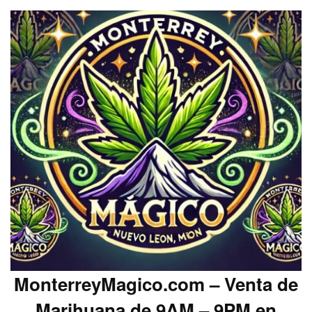
MonterreyMagico.com – Venta de
Marihuana de 9AM – 9PM en