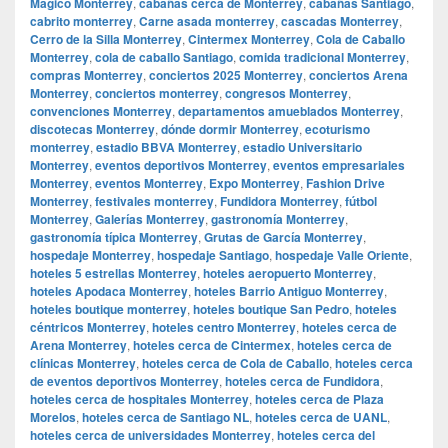
Mágico Monterrey
,
cabañas cerca de Monterrey
,
cabañas Santiago
,
cabrito monterrey
,
Carne asada monterrey
,
cascadas Monterrey
,
Cerro de la Silla Monterrey
,
Cintermex Monterrey
,
Cola de Caballo
Monterrey
,
cola de caballo Santiago
,
comida tradicional Monterrey
,
compras Monterrey
,
conciertos 2025 Monterrey
,
conciertos Arena
Monterrey
,
conciertos monterrey
,
congresos Monterrey
,
convenciones Monterrey
,
departamentos amueblados Monterrey
,
discotecas Monterrey
,
dónde dormir Monterrey
,
ecoturismo
monterrey
,
estadio BBVA Monterrey
,
estadio Universitario
Monterrey
,
eventos deportivos Monterrey
,
eventos empresariales
Monterrey
,
eventos Monterrey
,
Expo Monterrey
,
Fashion Drive
Monterrey
,
festivales monterrey
,
Fundidora Monterrey
,
fútbol
Monterrey
,
Galerías Monterrey
,
gastronomía Monterrey
,
gastronomía típica Monterrey
,
Grutas de García Monterrey
,
hospedaje Monterrey
,
hospedaje Santiago
,
hospedaje Valle Oriente
,
hoteles 5 estrellas Monterrey
,
hoteles aeropuerto Monterrey
,
hoteles Apodaca Monterrey
,
hoteles Barrio Antiguo Monterrey
,
hoteles boutique monterrey
,
hoteles boutique San Pedro
,
hoteles
céntricos Monterrey
,
hoteles centro Monterrey
,
hoteles cerca de
Arena Monterrey
,
hoteles cerca de Cintermex
,
hoteles cerca de
clínicas Monterrey
,
hoteles cerca de Cola de Caballo
,
hoteles cerca
de eventos deportivos Monterrey
,
hoteles cerca de Fundidora
,
hoteles cerca de hospitales Monterrey
,
hoteles cerca de Plaza
Morelos
,
hoteles cerca de Santiago NL
,
hoteles cerca de UANL
,
hoteles cerca de universidades Monterrey
,
hoteles cerca del