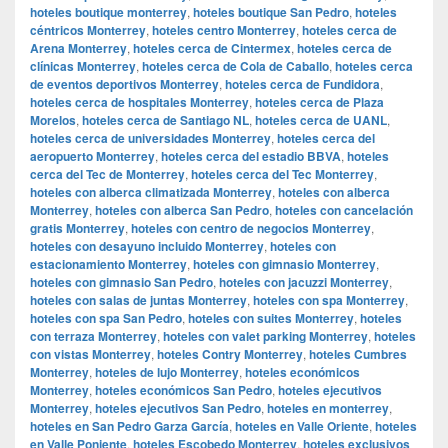
hoteles boutique monterrey
,
hoteles boutique San Pedro
,
hoteles
céntricos Monterrey
,
hoteles centro Monterrey
,
hoteles cerca de
Arena Monterrey
,
hoteles cerca de Cintermex
,
hoteles cerca de
clínicas Monterrey
,
hoteles cerca de Cola de Caballo
,
hoteles cerca
de eventos deportivos Monterrey
,
hoteles cerca de Fundidora
,
hoteles cerca de hospitales Monterrey
,
hoteles cerca de Plaza
Morelos
,
hoteles cerca de Santiago NL
,
hoteles cerca de UANL
,
hoteles cerca de universidades Monterrey
,
hoteles cerca del
aeropuerto Monterrey
,
hoteles cerca del estadio BBVA
,
hoteles
cerca del Tec de Monterrey
,
hoteles cerca del Tec Monterrey
,
hoteles con alberca climatizada Monterrey
,
hoteles con alberca
Monterrey
,
hoteles con alberca San Pedro
,
hoteles con cancelación
gratis Monterrey
,
hoteles con centro de negocios Monterrey
,
hoteles con desayuno incluido Monterrey
,
hoteles con
estacionamiento Monterrey
,
hoteles con gimnasio Monterrey
,
hoteles con gimnasio San Pedro
,
hoteles con jacuzzi Monterrey
,
hoteles con salas de juntas Monterrey
,
hoteles con spa Monterrey
,
hoteles con spa San Pedro
,
hoteles con suites Monterrey
,
hoteles
con terraza Monterrey
,
hoteles con valet parking Monterrey
,
hoteles
con vistas Monterrey
,
hoteles Contry Monterrey
,
hoteles Cumbres
Monterrey
,
hoteles de lujo Monterrey
,
hoteles económicos
Monterrey
,
hoteles económicos San Pedro
,
hoteles ejecutivos
Monterrey
,
hoteles ejecutivos San Pedro
,
hoteles en monterrey
,
hoteles en San Pedro Garza García
,
hoteles en Valle Oriente
,
hoteles
en Valle Poniente
,
hoteles Escobedo Monterrey
,
hoteles exclusivos