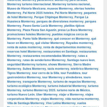
Monterrey turismo internacional
,
Monterrey turismo nacional.
,
Museo de Historia Mexicana
,
museos Monterrey
,
ofertas hoteles
Monterrey
,
Pal Norte 2025 hoteles
,
Pal Norte Monterrey
,
paquetes
de hotel Monterrey
,
Parque Chipinque Monterrey
,
Parque La
Huasteca Monterrey
,
parques de diversiones monterrey
,
parques
Monterrey
,
Paseo Santa Lucía Monterrey
,
platillos típicos
Monterrey
,
Plaza Fiesta San Agustín
,
presa La Boca Monterrey
,
promociones hoteles Monterrey
,
pueblos mágicos cerca de
Monterrey
,
Punto Valle Monterrey
,
qué conocer en Monterrey
,
qué
hacer en Monterrey
,
qué visitar Monterrey
,
Rayados monterrey
,
renta de autos monterrey
,
renta de departamentos monterrey
,
reservas hotel Monterrey
,
restaurantes en Santiago
,
restaurantes
Monterrey
,
restaurantes recomendados Monterrey
,
rutas a
Monterrey
,
rutas de senderismo Monterrey
,
Santiago nuevo leon
,
seguridad Monterrey turismo
,
shows Monterrey
,
Sierra Madre
Monterrey
,
Suites Monterrey
,
taxis monterrey
,
teleférico Monterrey
,
Tigres Monterrey
,
tour cerro de la Silla
,
tour Fundidora
,
tour
gastronómico Monterrey
,
tour Monterrey y alrededores
,
tours
Monterrey
,
transporte Monterrey
,
turismo de negocios Monterrey
,
turismo ecológico Monterrey
,
turismo industrial Monterrey
,
turismo
Monterrey
,
turismo Monterrey 2025
,
turismo norte de México
,
turismo Nuevo León
,
Uber Monterrey
,
viajar a Monterrey
,
viajes
corporativos Monterrey
,
viajes Monterrey
,
vida nocturna monterrey
,
Villa de Santiago Monterrey
,
Vive Latino Monterrey
,
vuelos