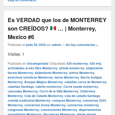
Es VERDAD que los de MONTERREY
son CREÍDOS?
… | Monterrey,
Mexico #6
Publicado el
junio 29, 2025
por
admin
—
No hay comentarios ↓
Visitas: 1
Publicado en
Uncategorized
|
Etiquetado
420 monterrey
,
420 mty
,
actividades al aire libre Monterrey
,
airbnb monterrey
,
alojamiento
barato Monterrey
,
alojamiento Monterrey
,
antros Monterrey
,
atractivos turísticos Monterrey
,
bares Monterrey
,
Barrio Antiguo
Monterrey
,
Bosque Mágico Monterrey
,
cabañas cerca de Monterrey
,
cabañas Santiago
,
cabrito monterrey
,
Carne asada monterrey
,
cascadas Monterrey
,
Cerro de la Silla Monterrey
,
Cintermex
Monterrey
,
Cola de Caballo Monterrey
,
cola de caballo Santiago
,
comida tradicional Monterrey
,
compras Monterrey
,
conciertos 2025
Monterrey
,
conciertos Arena Monterrey
,
conciertos monterrey
,
congresos Monterrey
,
convenciones Monterrey
,
departamentos
amueblados Monterrey
,
discotecas Monterrey
,
dónde dormir