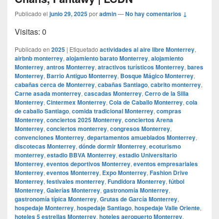
Publicado el
junio 29, 2025
por
admin
—
No hay comentarios ↓
Visitas: 0
Publicado en
2025
|
Etiquetado
actividades al aire libre Monterrey
,
airbnb monterrey
,
alojamiento barato Monterrey
,
alojamiento
Monterrey
,
antros Monterrey
,
atractivos turísticos Monterrey
,
bares
Monterrey
,
Barrio Antiguo Monterrey
,
Bosque Mágico Monterrey
,
cabañas cerca de Monterrey
,
cabañas Santiago
,
cabrito monterrey
,
Carne asada monterrey
,
cascadas Monterrey
,
Cerro de la Silla
Monterrey
,
Cintermex Monterrey
,
Cola de Caballo Monterrey
,
cola
de caballo Santiago
,
comida tradicional Monterrey
,
compras
Monterrey
,
conciertos 2025 Monterrey
,
conciertos Arena
Monterrey
,
conciertos monterrey
,
congresos Monterrey
,
convenciones Monterrey
,
departamentos amueblados Monterrey
,
discotecas Monterrey
,
dónde dormir Monterrey
,
ecoturismo
monterrey
,
estadio BBVA Monterrey
,
estadio Universitario
Monterrey
,
eventos deportivos Monterrey
,
eventos empresariales
Monterrey
,
eventos Monterrey
,
Expo Monterrey
,
Fashion Drive
Monterrey
,
festivales monterrey
,
Fundidora Monterrey
,
fútbol
Monterrey
,
Galerías Monterrey
,
gastronomía Monterrey
,
gastronomía típica Monterrey
,
Grutas de García Monterrey
,
hospedaje Monterrey
,
hospedaje Santiago
,
hospedaje Valle Oriente
,
hoteles 5 estrellas Monterrey
,
hoteles aeropuerto Monterrey
,