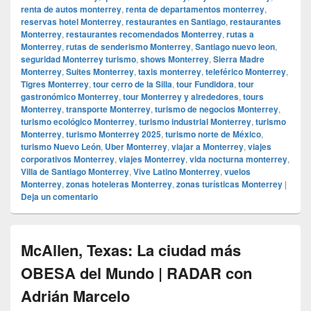
renta de autos monterrey
,
renta de departamentos monterrey
,
reservas hotel Monterrey
,
restaurantes en Santiago
,
restaurantes
Monterrey
,
restaurantes recomendados Monterrey
,
rutas a
Monterrey
,
rutas de senderismo Monterrey
,
Santiago nuevo leon
,
seguridad Monterrey turismo
,
shows Monterrey
,
Sierra Madre
Monterrey
,
Suites Monterrey
,
taxis monterrey
,
teleférico Monterrey
,
Tigres Monterrey
,
tour cerro de la Silla
,
tour Fundidora
,
tour
gastronómico Monterrey
,
tour Monterrey y alrededores
,
tours
Monterrey
,
transporte Monterrey
,
turismo de negocios Monterrey
,
turismo ecológico Monterrey
,
turismo industrial Monterrey
,
turismo
Monterrey
,
turismo Monterrey 2025
,
turismo norte de México
,
turismo Nuevo León
,
Uber Monterrey
,
viajar a Monterrey
,
viajes
corporativos Monterrey
,
viajes Monterrey
,
vida nocturna monterrey
,
Villa de Santiago Monterrey
,
Vive Latino Monterrey
,
vuelos
Monterrey
,
zonas hoteleras Monterrey
,
zonas turísticas Monterrey
|
Deja un comentario
McAllen, Texas: La ciudad más
OBESA del Mundo | RADAR con
Adrián Marcelo