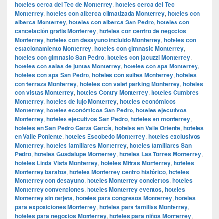
hoteles cerca del Tec de Monterrey
,
hoteles cerca del Tec
Monterrey
,
hoteles con alberca climatizada Monterrey
,
hoteles con
alberca Monterrey
,
hoteles con alberca San Pedro
,
hoteles con
cancelación gratis Monterrey
,
hoteles con centro de negocios
Monterrey
,
hoteles con desayuno incluido Monterrey
,
hoteles con
estacionamiento Monterrey
,
hoteles con gimnasio Monterrey
,
hoteles con gimnasio San Pedro
,
hoteles con jacuzzi Monterrey
,
hoteles con salas de juntas Monterrey
,
hoteles con spa Monterrey
,
hoteles con spa San Pedro
,
hoteles con suites Monterrey
,
hoteles
con terraza Monterrey
,
hoteles con valet parking Monterrey
,
hoteles
con vistas Monterrey
,
hoteles Contry Monterrey
,
hoteles Cumbres
Monterrey
,
hoteles de lujo Monterrey
,
hoteles económicos
Monterrey
,
hoteles económicos San Pedro
,
hoteles ejecutivos
Monterrey
,
hoteles ejecutivos San Pedro
,
hoteles en monterrey
,
hoteles en San Pedro Garza García
,
hoteles en Valle Oriente
,
hoteles
en Valle Poniente
,
hoteles Escobedo Monterrey
,
hoteles exclusivos
Monterrey
,
hoteles familiares Monterrey
,
hoteles familiares San
Pedro
,
hoteles Guadalupe Monterrey
,
hoteles Las Torres Monterrey
,
hoteles Linda Vista Monterrey
,
hoteles Mitras Monterrey
,
hoteles
Monterrey baratos
,
hoteles Monterrey centro histórico
,
hoteles
Monterrey con desayuno
,
hoteles Monterrey conciertos
,
hoteles
Monterrey convenciones
,
hoteles Monterrey eventos
,
hoteles
Monterrey sin tarjeta
,
hoteles para congresos Monterrey
,
hoteles
para exposiciones Monterrey
,
hoteles para familias Monterrey
,
hoteles para negocios Monterrey
,
hoteles para niños Monterrey
,