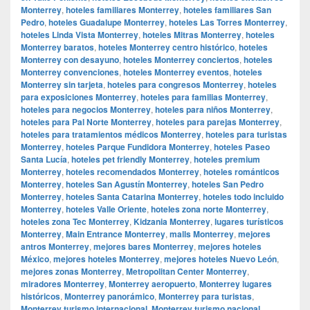
Monterrey
,
hoteles familiares Monterrey
,
hoteles familiares San
Pedro
,
hoteles Guadalupe Monterrey
,
hoteles Las Torres Monterrey
,
hoteles Linda Vista Monterrey
,
hoteles Mitras Monterrey
,
hoteles
Monterrey baratos
,
hoteles Monterrey centro histórico
,
hoteles
Monterrey con desayuno
,
hoteles Monterrey conciertos
,
hoteles
Monterrey convenciones
,
hoteles Monterrey eventos
,
hoteles
Monterrey sin tarjeta
,
hoteles para congresos Monterrey
,
hoteles
para exposiciones Monterrey
,
hoteles para familias Monterrey
,
hoteles para negocios Monterrey
,
hoteles para niños Monterrey
,
hoteles para Pal Norte Monterrey
,
hoteles para parejas Monterrey
,
hoteles para tratamientos médicos Monterrey
,
hoteles para turistas
Monterrey
,
hoteles Parque Fundidora Monterrey
,
hoteles Paseo
Santa Lucía
,
hoteles pet friendly Monterrey
,
hoteles premium
Monterrey
,
hoteles recomendados Monterrey
,
hoteles románticos
Monterrey
,
hoteles San Agustín Monterrey
,
hoteles San Pedro
Monterrey
,
hoteles Santa Catarina Monterrey
,
hoteles todo incluido
Monterrey
,
hoteles Valle Oriente
,
hoteles zona norte Monterrey
,
hoteles zona Tec Monterrey
,
Kidzania Monterrey
,
lugares turísticos
Monterrey
,
Main Entrance Monterrey
,
malls Monterrey
,
mejores
antros Monterrey
,
mejores bares Monterrey
,
mejores hoteles
México
,
mejores hoteles Monterrey
,
mejores hoteles Nuevo León
,
mejores zonas Monterrey
,
Metropolitan Center Monterrey
,
miradores Monterrey
,
Monterrey aeropuerto
,
Monterrey lugares
históricos
,
Monterrey panorámico
,
Monterrey para turistas
,
Monterrey turismo internacional
,
Monterrey turismo nacional.
,