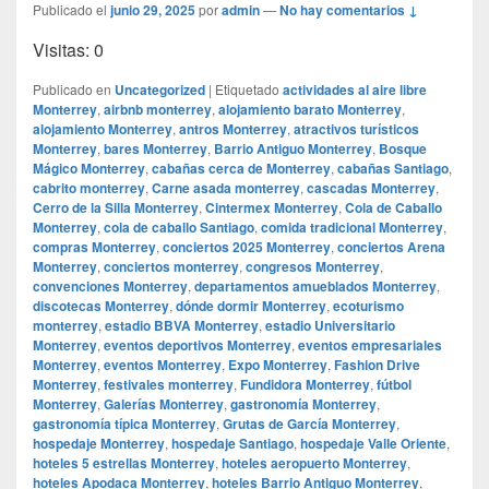
Publicado el
junio 29, 2025
por
admin
—
No hay comentarios ↓
Visitas: 0
Publicado en
Uncategorized
|
Etiquetado
actividades al aire libre
Monterrey
,
airbnb monterrey
,
alojamiento barato Monterrey
,
alojamiento Monterrey
,
antros Monterrey
,
atractivos turísticos
Monterrey
,
bares Monterrey
,
Barrio Antiguo Monterrey
,
Bosque
Mágico Monterrey
,
cabañas cerca de Monterrey
,
cabañas Santiago
,
cabrito monterrey
,
Carne asada monterrey
,
cascadas Monterrey
,
Cerro de la Silla Monterrey
,
Cintermex Monterrey
,
Cola de Caballo
Monterrey
,
cola de caballo Santiago
,
comida tradicional Monterrey
,
compras Monterrey
,
conciertos 2025 Monterrey
,
conciertos Arena
Monterrey
,
conciertos monterrey
,
congresos Monterrey
,
convenciones Monterrey
,
departamentos amueblados Monterrey
,
discotecas Monterrey
,
dónde dormir Monterrey
,
ecoturismo
monterrey
,
estadio BBVA Monterrey
,
estadio Universitario
Monterrey
,
eventos deportivos Monterrey
,
eventos empresariales
Monterrey
,
eventos Monterrey
,
Expo Monterrey
,
Fashion Drive
Monterrey
,
festivales monterrey
,
Fundidora Monterrey
,
fútbol
Monterrey
,
Galerías Monterrey
,
gastronomía Monterrey
,
gastronomía típica Monterrey
,
Grutas de García Monterrey
,
hospedaje Monterrey
,
hospedaje Santiago
,
hospedaje Valle Oriente
,
hoteles 5 estrellas Monterrey
,
hoteles aeropuerto Monterrey
,
hoteles Apodaca Monterrey
,
hoteles Barrio Antiguo Monterrey
,