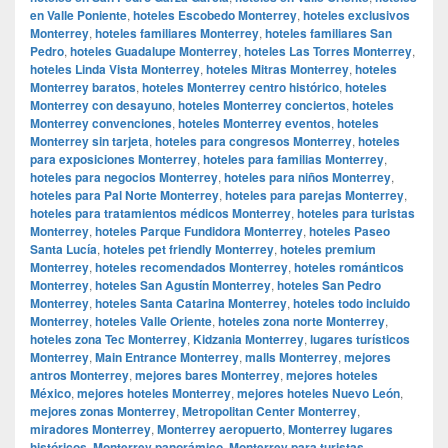
en Valle Poniente
,
hoteles Escobedo Monterrey
,
hoteles exclusivos
Monterrey
,
hoteles familiares Monterrey
,
hoteles familiares San
Pedro
,
hoteles Guadalupe Monterrey
,
hoteles Las Torres Monterrey
,
hoteles Linda Vista Monterrey
,
hoteles Mitras Monterrey
,
hoteles
Monterrey baratos
,
hoteles Monterrey centro histórico
,
hoteles
Monterrey con desayuno
,
hoteles Monterrey conciertos
,
hoteles
Monterrey convenciones
,
hoteles Monterrey eventos
,
hoteles
Monterrey sin tarjeta
,
hoteles para congresos Monterrey
,
hoteles
para exposiciones Monterrey
,
hoteles para familias Monterrey
,
hoteles para negocios Monterrey
,
hoteles para niños Monterrey
,
hoteles para Pal Norte Monterrey
,
hoteles para parejas Monterrey
,
hoteles para tratamientos médicos Monterrey
,
hoteles para turistas
Monterrey
,
hoteles Parque Fundidora Monterrey
,
hoteles Paseo
Santa Lucía
,
hoteles pet friendly Monterrey
,
hoteles premium
Monterrey
,
hoteles recomendados Monterrey
,
hoteles románticos
Monterrey
,
hoteles San Agustín Monterrey
,
hoteles San Pedro
Monterrey
,
hoteles Santa Catarina Monterrey
,
hoteles todo incluido
Monterrey
,
hoteles Valle Oriente
,
hoteles zona norte Monterrey
,
hoteles zona Tec Monterrey
,
Kidzania Monterrey
,
lugares turísticos
Monterrey
,
Main Entrance Monterrey
,
malls Monterrey
,
mejores
antros Monterrey
,
mejores bares Monterrey
,
mejores hoteles
México
,
mejores hoteles Monterrey
,
mejores hoteles Nuevo León
,
mejores zonas Monterrey
,
Metropolitan Center Monterrey
,
miradores Monterrey
,
Monterrey aeropuerto
,
Monterrey lugares
históricos
,
Monterrey panorámico
,
Monterrey para turistas
,