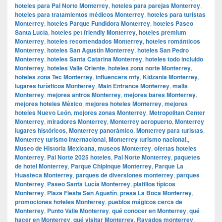
hoteles para Pal Norte Monterrey
,
hoteles para parejas Monterrey
,
hoteles para tratamientos médicos Monterrey
,
hoteles para turistas
Monterrey
,
hoteles Parque Fundidora Monterrey
,
hoteles Paseo
Santa Lucía
,
hoteles pet friendly Monterrey
,
hoteles premium
Monterrey
,
hoteles recomendados Monterrey
,
hoteles románticos
Monterrey
,
hoteles San Agustín Monterrey
,
hoteles San Pedro
Monterrey
,
hoteles Santa Catarina Monterrey
,
hoteles todo incluido
Monterrey
,
hoteles Valle Oriente
,
hoteles zona norte Monterrey
,
hoteles zona Tec Monterrey
,
influencers mty
,
Kidzania Monterrey
,
lugares turísticos Monterrey
,
Main Entrance Monterrey
,
malls
Monterrey
,
mejores antros Monterrey
,
mejores bares Monterrey
,
mejores hoteles México
,
mejores hoteles Monterrey
,
mejores
hoteles Nuevo León
,
mejores zonas Monterrey
,
Metropolitan Center
Monterrey
,
miradores Monterrey
,
Monterrey aeropuerto
,
Monterrey
lugares históricos
,
Monterrey panorámico
,
Monterrey para turistas
,
Monterrey turismo internacional
,
Monterrey turismo nacional.
,
Museo de Historia Mexicana
,
museos Monterrey
,
ofertas hoteles
Monterrey
,
Pal Norte 2025 hoteles
,
Pal Norte Monterrey
,
paquetes
de hotel Monterrey
,
Parque Chipinque Monterrey
,
Parque La
Huasteca Monterrey
,
parques de diversiones monterrey
,
parques
Monterrey
,
Paseo Santa Lucía Monterrey
,
platillos típicos
Monterrey
,
Plaza Fiesta San Agustín
,
presa La Boca Monterrey
,
promociones hoteles Monterrey
,
pueblos mágicos cerca de
Monterrey
,
Punto Valle Monterrey
,
qué conocer en Monterrey
,
qué
hacer en Monterrey
,
qué visitar Monterrey
,
Rayados monterrey
,