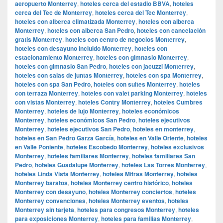
aeropuerto Monterrey
,
hoteles cerca del estadio BBVA
,
hoteles
cerca del Tec de Monterrey
,
hoteles cerca del Tec Monterrey
,
hoteles con alberca climatizada Monterrey
,
hoteles con alberca
Monterrey
,
hoteles con alberca San Pedro
,
hoteles con cancelación
gratis Monterrey
,
hoteles con centro de negocios Monterrey
,
hoteles con desayuno incluido Monterrey
,
hoteles con
estacionamiento Monterrey
,
hoteles con gimnasio Monterrey
,
hoteles con gimnasio San Pedro
,
hoteles con jacuzzi Monterrey
,
hoteles con salas de juntas Monterrey
,
hoteles con spa Monterrey
,
hoteles con spa San Pedro
,
hoteles con suites Monterrey
,
hoteles
con terraza Monterrey
,
hoteles con valet parking Monterrey
,
hoteles
con vistas Monterrey
,
hoteles Contry Monterrey
,
hoteles Cumbres
Monterrey
,
hoteles de lujo Monterrey
,
hoteles económicos
Monterrey
,
hoteles económicos San Pedro
,
hoteles ejecutivos
Monterrey
,
hoteles ejecutivos San Pedro
,
hoteles en monterrey
,
hoteles en San Pedro Garza García
,
hoteles en Valle Oriente
,
hoteles
en Valle Poniente
,
hoteles Escobedo Monterrey
,
hoteles exclusivos
Monterrey
,
hoteles familiares Monterrey
,
hoteles familiares San
Pedro
,
hoteles Guadalupe Monterrey
,
hoteles Las Torres Monterrey
,
hoteles Linda Vista Monterrey
,
hoteles Mitras Monterrey
,
hoteles
Monterrey baratos
,
hoteles Monterrey centro histórico
,
hoteles
Monterrey con desayuno
,
hoteles Monterrey conciertos
,
hoteles
Monterrey convenciones
,
hoteles Monterrey eventos
,
hoteles
Monterrey sin tarjeta
,
hoteles para congresos Monterrey
,
hoteles
para exposiciones Monterrey
,
hoteles para familias Monterrey
,