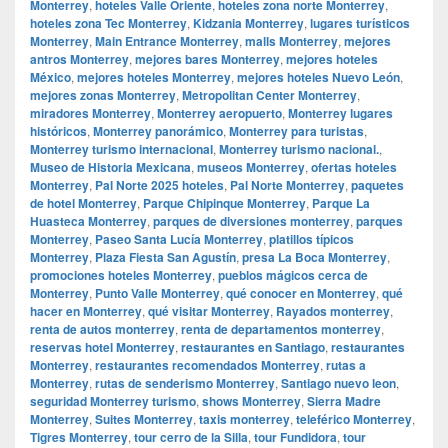
Monterrey
,
hoteles Valle Oriente
,
hoteles zona norte Monterrey
,
hoteles zona Tec Monterrey
,
Kidzania Monterrey
,
lugares turísticos
Monterrey
,
Main Entrance Monterrey
,
malls Monterrey
,
mejores
antros Monterrey
,
mejores bares Monterrey
,
mejores hoteles
México
,
mejores hoteles Monterrey
,
mejores hoteles Nuevo León
,
mejores zonas Monterrey
,
Metropolitan Center Monterrey
,
miradores Monterrey
,
Monterrey aeropuerto
,
Monterrey lugares
históricos
,
Monterrey panorámico
,
Monterrey para turistas
,
Monterrey turismo internacional
,
Monterrey turismo nacional.
,
Museo de Historia Mexicana
,
museos Monterrey
,
ofertas hoteles
Monterrey
,
Pal Norte 2025 hoteles
,
Pal Norte Monterrey
,
paquetes
de hotel Monterrey
,
Parque Chipinque Monterrey
,
Parque La
Huasteca Monterrey
,
parques de diversiones monterrey
,
parques
Monterrey
,
Paseo Santa Lucía Monterrey
,
platillos típicos
Monterrey
,
Plaza Fiesta San Agustín
,
presa La Boca Monterrey
,
promociones hoteles Monterrey
,
pueblos mágicos cerca de
Monterrey
,
Punto Valle Monterrey
,
qué conocer en Monterrey
,
qué
hacer en Monterrey
,
qué visitar Monterrey
,
Rayados monterrey
,
renta de autos monterrey
,
renta de departamentos monterrey
,
reservas hotel Monterrey
,
restaurantes en Santiago
,
restaurantes
Monterrey
,
restaurantes recomendados Monterrey
,
rutas a
Monterrey
,
rutas de senderismo Monterrey
,
Santiago nuevo leon
,
seguridad Monterrey turismo
,
shows Monterrey
,
Sierra Madre
Monterrey
,
Suites Monterrey
,
taxis monterrey
,
teleférico Monterrey
,
Tigres Monterrey
,
tour cerro de la Silla
,
tour Fundidora
,
tour