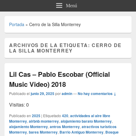
Menú
Portada
»
Cerro de la Silla Monterrey
ARCHIVOS DE LA ETIQUETA:
CERRO DE
LA SILLA MONTERREY
Lil Cas – Pablo Escobar (Official
Music Video) 2018
Publicado el
junio 29, 2025
por
admin
—
No hay comentarios ↓
Visitas: 0
Publicado en
2025
|
Etiquetado
420
,
actividades al aire libre
Monterrey
,
airbnb monterrey
,
alojamiento barato Monterrey
,
alojamiento Monterrey
,
antros Monterrey
,
atractivos turísticos
Monterrey
,
bares Monterrey
,
Barrio Antiguo Monterrey
,
Bosque