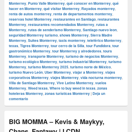
Monterrey
,
Punto Valle Monterrey
,
qué conocer en Monterrey
,
qué
hacer en Monterrey
,
qué visitar Monterrey
,
Rayados monterrey
,
renta de autos monterrey
,
renta de departamentos monterrey
,
reservas hotel Monterrey
,
restaurantes en Santiago
,
restaurantes
Monterrey
,
restaurantes recomendados Monterrey
,
rutas a
Monterrey
,
rutas de senderismo Monterrey
,
Santiago nuevo leon
,
seguridad Monterrey turismo
,
shows Monterrey
,
Sierra Madre
Monterrey
,
Suites Monterrey
,
taxis monterrey
,
teleférico Monterrey
,
texas
,
Tigres Monterrey
,
tour cerro de la Silla
,
tour Fundidora
,
tour
gastronómico Monterrey
,
tour Monterrey y alrededores
,
tours
Monterrey
,
transporte Monterrey
,
turismo de negocios Monterrey
,
turismo ecológico Monterrey
,
turismo industrial Monterrey
,
turismo
Monterrey
,
turismo Monterrey 2025
,
turismo norte de México
,
turismo Nuevo León
,
Uber Monterrey
,
viajar a Monterrey
,
viajes
corporativos Monterrey
,
viajes Monterrey
,
vida nocturna monterrey
,
Villa de Santiago Monterrey
,
Vive Latino Monterrey
,
vuelos
Monterrey
,
Weed texas
,
Where to buy weed in texas
,
zonas
hoteleras Monterrey
,
zonas turísticas Monterrey
|
Deja un
comentario
BIG MOMMA – Kevis & Maykyy,
Chans, Fantawy | LCDN