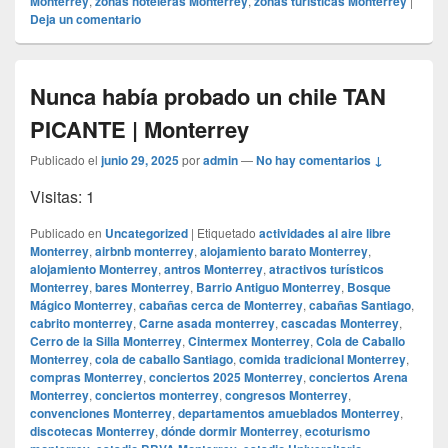
Monterrey
,
zonas hoteleras Monterrey
,
zonas turísticas Monterrey
|
Deja un comentario
Nunca había probado un chile TAN
PICANTE | Monterrey
Publicado el
junio 29, 2025
por
admin
—
No hay comentarios ↓
Visitas: 1
Publicado en
Uncategorized
|
Etiquetado
actividades al aire libre
Monterrey
,
airbnb monterrey
,
alojamiento barato Monterrey
,
alojamiento Monterrey
,
antros Monterrey
,
atractivos turísticos
Monterrey
,
bares Monterrey
,
Barrio Antiguo Monterrey
,
Bosque
Mágico Monterrey
,
cabañas cerca de Monterrey
,
cabañas Santiago
,
cabrito monterrey
,
Carne asada monterrey
,
cascadas Monterrey
,
Cerro de la Silla Monterrey
,
Cintermex Monterrey
,
Cola de Caballo
Monterrey
,
cola de caballo Santiago
,
comida tradicional Monterrey
,
compras Monterrey
,
conciertos 2025 Monterrey
,
conciertos Arena
Monterrey
,
conciertos monterrey
,
congresos Monterrey
,
convenciones Monterrey
,
departamentos amueblados Monterrey
,
discotecas Monterrey
,
dónde dormir Monterrey
,
ecoturismo