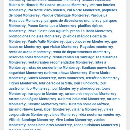
Museo de Historia Mexicana
,
museos Monterrey
,
ofertas hoteles
Monterrey
,
Pal Norte 2025 hoteles
,
Pal Norte Monterrey
,
paquetes
de hotel Monterrey
,
Parque Chipinque Monterrey
,
Parque La
Huasteca Monterrey
,
parques de diversiones monterrey
,
parques
Monterrey
,
Paseo Santa Lucía Monterrey
,
platillos típicos
Monterrey
,
Plaza Fiesta San Agustín
,
presa La Boca Monterrey
,
promociones hoteles Monterrey
,
pueblos mágicos cerca de
Monterrey
,
Punto Valle Monterrey
,
qué conocer en Monterrey
,
qué
hacer en Monterrey
,
qué visitar Monterrey
,
Rayados monterrey
,
renta de autos monterrey
,
renta de departamentos monterrey
,
reservas hotel Monterrey
,
restaurantes en Santiago
,
restaurantes
Monterrey
,
restaurantes recomendados Monterrey
,
rutas a
Monterrey
,
rutas de senderismo Monterrey
,
Santiago nuevo leon
,
seguridad Monterrey turismo
,
shows Monterrey
,
Sierra Madre
Monterrey
,
Suites Monterrey
,
taxis monterrey
,
teleférico Monterrey
,
Tigres Monterrey
,
tour cerro de la Silla
,
tour Fundidora
,
tour
gastronómico Monterrey
,
tour Monterrey y alrededores
,
tours
Monterrey
,
transporte Monterrey
,
turismo de negocios Monterrey
,
turismo ecológico Monterrey
,
turismo industrial Monterrey
,
turismo
Monterrey
,
turismo Monterrey 2025
,
turismo norte de México
,
turismo Nuevo León
,
Uber Monterrey
,
viajar a Monterrey
,
viajes
corporativos Monterrey
,
viajes Monterrey
,
vida nocturna monterrey
,
Villa de Santiago Monterrey
,
Vive Latino Monterrey
,
vuelos
Monterrey
,
zonas hoteleras Monterrey
,
zonas turísticas Monterrey
|
Deja un comentario