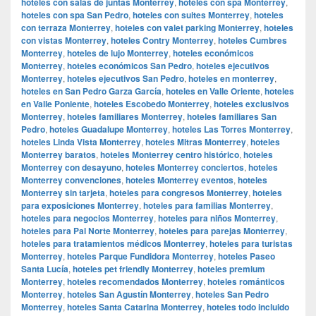
hoteles con salas de juntas Monterrey
,
hoteles con spa Monterrey
,
hoteles con spa San Pedro
,
hoteles con suites Monterrey
,
hoteles
con terraza Monterrey
,
hoteles con valet parking Monterrey
,
hoteles
con vistas Monterrey
,
hoteles Contry Monterrey
,
hoteles Cumbres
Monterrey
,
hoteles de lujo Monterrey
,
hoteles económicos
Monterrey
,
hoteles económicos San Pedro
,
hoteles ejecutivos
Monterrey
,
hoteles ejecutivos San Pedro
,
hoteles en monterrey
,
hoteles en San Pedro Garza García
,
hoteles en Valle Oriente
,
hoteles
en Valle Poniente
,
hoteles Escobedo Monterrey
,
hoteles exclusivos
Monterrey
,
hoteles familiares Monterrey
,
hoteles familiares San
Pedro
,
hoteles Guadalupe Monterrey
,
hoteles Las Torres Monterrey
,
hoteles Linda Vista Monterrey
,
hoteles Mitras Monterrey
,
hoteles
Monterrey baratos
,
hoteles Monterrey centro histórico
,
hoteles
Monterrey con desayuno
,
hoteles Monterrey conciertos
,
hoteles
Monterrey convenciones
,
hoteles Monterrey eventos
,
hoteles
Monterrey sin tarjeta
,
hoteles para congresos Monterrey
,
hoteles
para exposiciones Monterrey
,
hoteles para familias Monterrey
,
hoteles para negocios Monterrey
,
hoteles para niños Monterrey
,
hoteles para Pal Norte Monterrey
,
hoteles para parejas Monterrey
,
hoteles para tratamientos médicos Monterrey
,
hoteles para turistas
Monterrey
,
hoteles Parque Fundidora Monterrey
,
hoteles Paseo
Santa Lucía
,
hoteles pet friendly Monterrey
,
hoteles premium
Monterrey
,
hoteles recomendados Monterrey
,
hoteles románticos
Monterrey
,
hoteles San Agustín Monterrey
,
hoteles San Pedro
Monterrey
,
hoteles Santa Catarina Monterrey
,
hoteles todo incluido