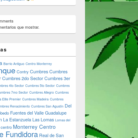
omments
entarios que mostrar.
tas
a
Barrio Antiguo
Centro Monterrey
nque
Cumbres
Cumbres
Contry
r
Cumbres 2do Sector
Cumbres 3er
bres 4to Sector
Cumbres 5to Sector
Cumbres
umbres 7mo Sector
Cumbres Allegro
Cumbres
 Elite Premier
Cumbres Madeira
Cumbres
Del
mbres Renacimiento
Cumbres San Agustín
Fuentes del Valle
Guadalupe
bedo
n
La Estanzuela
Las Lomas
Lomas del
Monterrey Centro
 centro
e Fundidora
Real de San