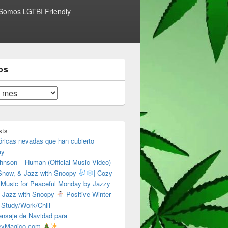
Somos LGTBI Friendly
os
sts
óricas nevadas que han cubierto
ey
hnson – Human (Official Music Video)
 Snow, & Jazz with Snoopy
| Cozy
 Music for Peaceful Monday by Jazzy
 Jazz with Snoopy
Positive Winter
 Study/Work/Chill
nsaje de Navidad para
eyMagico.com