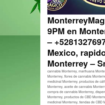
MonterreyMagi
9PM en Monter
– +5281327697
Mexico, rapido
Monterrey – 
cannabis Monterrey, marihuana Monter
Monterrey, flores de cannabis Monterr
medicinal Monterrey, productos de cá
Monterrey, aceite de cannabis Monter
compra de cannabis Monterrey, dispen
Monterrey, productos de CBD Monterre
medicinal Monterrey, tiendas de CBD 