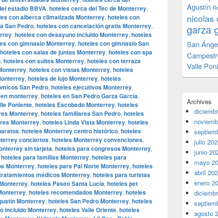
Agustín
del estadio BBVA
,
hoteles cerca del Tec de Monterrey
,
Re
nicolas 
les con alberca climatizada Monterrey
,
hoteles con
ca San Pedro
,
hoteles con cancelación gratis Monterrey
,
garza 
rrey
,
hoteles con desayuno incluido Monterrey
,
hoteles
les con gimnasio Monterrey
,
hoteles con gimnasio San
San Ánge
hoteles con salas de juntas Monterrey
,
hoteles con spa
Campestr
o
,
hoteles con suites Monterrey
,
hoteles con terraza
Valle Pon
 Monterrey
,
hoteles con vistas Monterrey
,
hoteles
onterrey
,
hoteles de lujo Monterrey
,
hoteles
ómicos San Pedro
,
hoteles ejecutivos Monterrey
,
 en monterrey
,
hoteles en San Pedro Garza García
,
Archives
lle Poniente
,
hoteles Escobedo Monterrey
,
hoteles
diciemb
ares Monterrey
,
hoteles familiares San Pedro
,
hoteles
noviemb
rres Monterrey
,
hoteles Linda Vista Monterrey
,
hoteles
baratos
,
hoteles Monterrey centro histórico
,
hoteles
septiem
terrey conciertos
,
hoteles Monterrey convenciones
,
julio 20
nterrey sin tarjeta
,
hoteles para congresos Monterrey
,
junio 20
,
hoteles para familias Monterrey
,
hoteles para
mayo 2
os Monterrey
,
hoteles para Pal Norte Monterrey
,
hoteles
abril 20
 tratamientos médicos Monterrey
,
hoteles para turistas
enero 2
 Monterrey
,
hoteles Paseo Santa Lucía
,
hoteles pet
Monterrey
,
hoteles recomendados Monterrey
,
hoteles
diciemb
gustín Monterrey
,
hoteles San Pedro Monterrey
,
hoteles
septiem
do incluido Monterrey
,
hoteles Valle Oriente
,
hoteles
agosto 