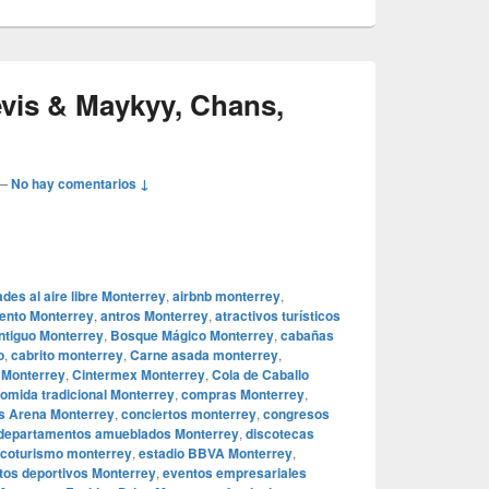
is & Maykyy, Chans,
—
No hay comentarios ↓
ades al aire libre Monterrey
,
airbnb monterrey
,
iento Monterrey
,
antros Monterrey
,
atractivos turísticos
ntiguo Monterrey
,
Bosque Mágico Monterrey
,
cabañas
o
,
cabrito monterrey
,
Carne asada monterrey
,
a Monterrey
,
Cintermex Monterrey
,
Cola de Caballo
omida tradicional Monterrey
,
compras Monterrey
,
s Arena Monterrey
,
conciertos monterrey
,
congresos
departamentos amueblados Monterrey
,
discotecas
coturismo monterrey
,
estadio BBVA Monterrey
,
tos deportivos Monterrey
,
eventos empresariales