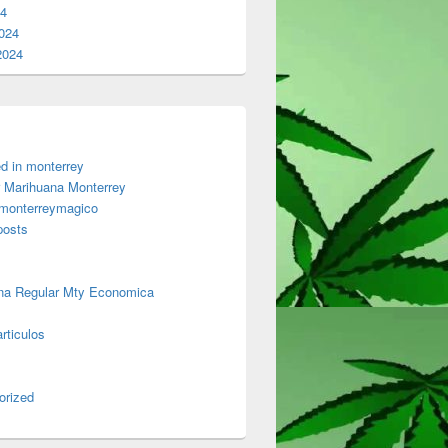
24
024
2024
d in monterrey
 Marihuana Monterrey
 monterreymagico
posts
na Regular Mty Economica
rticulos
orized