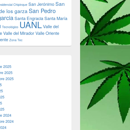
San
San Jerónimo
sidencial Chipinque
San Pedro
de los garza
garcia
Santa Engracia
Santa María
UANL
l
Valle del
Tecnológico
e
Valle del Mirador
Valle Oriente
iente
Zona Tec
re 2025
re 2025
bre 2025
25
25
025
25
025
re 2024
bre 2024
2024