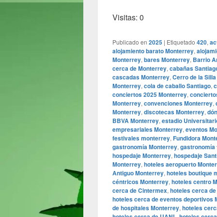
Visitas: 0
Publicado en
2025
|
Etiquetado
420
,
ac
alojamiento barato Monterrey
,
alojam
Monterrey
,
bares Monterrey
,
Barrio A
cerca de Monterrey
,
cabañas Santiag
cascadas Monterrey
,
Cerro de la Sill
Monterrey
,
cola de caballo Santiago
,
c
conciertos 2025 Monterrey
,
concierto
Monterrey
,
convenciones Monterrey
,
Monterrey
,
discotecas Monterrey
,
dón
BBVA Monterrey
,
estadio Universitar
empresariales Monterrey
,
eventos Mo
festivales monterrey
,
Fundidora Mont
gastronomía Monterrey
,
gastronomía 
hospedaje Monterrey
,
hospedaje Sant
Monterrey
,
hoteles aeropuerto Monte
Antiguo Monterrey
,
hoteles boutique 
céntricos Monterrey
,
hoteles centro 
cerca de Cintermex
,
hoteles cerca de
hoteles cerca de eventos deportivos 
de hospitales Monterrey
,
hoteles cerc
hoteles cerca de UANL
,
hoteles cerc