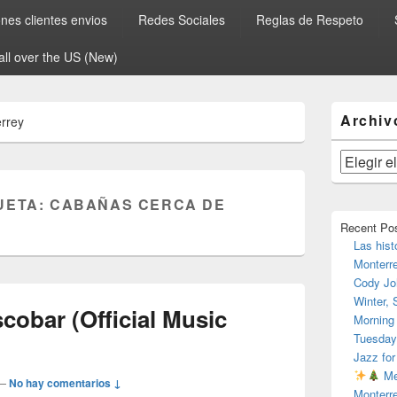
es clientes envios
Redes Sociales
Reglas de Respeto
all over the US (New)
El
Archiv
rrey
área
de
widget
Archivos
barra
lateral
UETA:
CABAÑAS CERCA DE
primaria
Recent Po
Las hist
Monterr
Cody Jo
Winter,
scobar (Official Music
Morning
Tuesday
Jazz for
Me
—
No hay comentarios ↓
Monterr