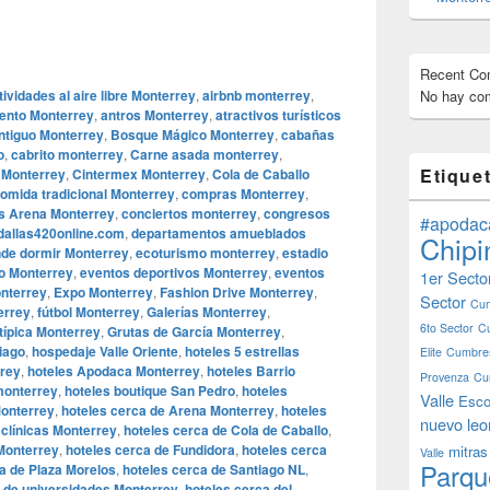
Recent C
tividades al aire libre Monterrey
,
airbnb monterrey
,
No hay com
iento Monterrey
,
antros Monterrey
,
atractivos turísticos
ntiguo Monterrey
,
Bosque Mágico Monterrey
,
cabañas
o
,
cabrito monterrey
,
Carne asada monterrey
,
Etique
a Monterrey
,
Cintermex Monterrey
,
Cola de Caballo
omida tradicional Monterrey
,
compras Monterrey
,
s Arena Monterrey
,
conciertos monterrey
,
congresos
#apodac
dallas420online.com
,
departamentos amueblados
Chipi
de dormir Monterrey
,
ecoturismo monterrey
,
estadio
io Monterrey
,
eventos deportivos Monterrey
,
eventos
1er Secto
nterrey
,
Expo Monterrey
,
Fashion Drive Monterrey
,
Sector
Cum
errey
,
fútbol Monterrey
,
Galerías Monterrey
,
6to Sector
C
típica Monterrey
,
Grutas de García Monterrey
,
iago
,
hospedaje Valle Oriente
,
hoteles 5 estrellas
Elite
Cumbres
rrey
,
hoteles Apodaca Monterrey
,
hoteles Barrio
Provenza
Cu
monterrey
,
hoteles boutique San Pedro
,
hoteles
Valle
Esco
Monterrey
,
hoteles cerca de Arena Monterrey
,
hoteles
nuevo leo
 clínicas Monterrey
,
hoteles cerca de Cola de Caballo
,
Monterrey
,
hoteles cerca de Fundidora
,
hoteles cerca
mitras
Valle
Parqu
a de Plaza Morelos
,
hoteles cerca de Santiago NL
,
a de universidades Monterrey
,
hoteles cerca del