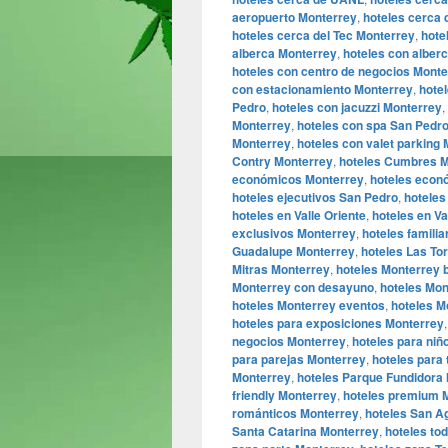
aeropuerto Monterrey
,
hoteles cerca 
hoteles cerca del Tec Monterrey
,
hote
alberca Monterrey
,
hoteles con alber
hoteles con centro de negocios Monte
con estacionamiento Monterrey
,
hote
Pedro
,
hoteles con jacuzzi Monterrey
,
Monterrey
,
hoteles con spa San Pedr
Monterrey
,
hoteles con valet parking
Contry Monterrey
,
hoteles Cumbres M
económicos Monterrey
,
hoteles econ
hoteles ejecutivos San Pedro
,
hoteles
hoteles en Valle Oriente
,
hoteles en Va
exclusivos Monterrey
,
hoteles famili
Guadalupe Monterrey
,
hoteles Las To
Mitras Monterrey
,
hoteles Monterrey 
Monterrey con desayuno
,
hoteles Mon
hoteles Monterrey eventos
,
hoteles Mo
hoteles para exposiciones Monterrey
negocios Monterrey
,
hoteles para niñ
para parejas Monterrey
,
hoteles para
Monterrey
,
hoteles Parque Fundidora
friendly Monterrey
,
hoteles premium 
románticos Monterrey
,
hoteles San A
Santa Catarina Monterrey
,
hoteles to