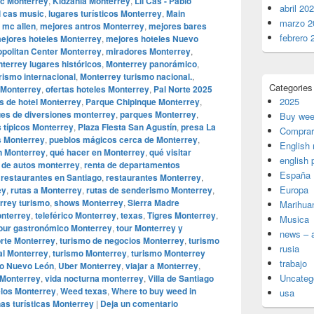
ec Monterrey
,
Kidzania Monterrey
,
Lil Cas - Pablo
abril 20
il cas music
,
lugares turísticos Monterrey
,
Main
marzo 2
,
mc allen
,
mejores antros Monterrey
,
mejores bares
febrero 
ejores hoteles Monterrey
,
mejores hoteles Nuevo
opolitan Center Monterrey
,
miradores Monterrey
,
terrey lugares históricos
,
Monterrey panorámico
,
rismo internacional
,
Monterrey turismo nacional.
,
Categories
Monterrey
,
ofertas hoteles Monterrey
,
Pal Norte 2025
2025
s de hotel Monterrey
,
Parque Chipinque Monterrey
,
es de diversiones monterrey
,
parques Monterrey
,
Buy wee
os típicos Monterrey
,
Plaza Fiesta San Agustín
,
presa La
Comprar
s Monterrey
,
pueblos mágicos cerca de Monterrey
,
English
n Monterrey
,
qué hacer en Monterrey
,
qué visitar
english 
 de autos monterrey
,
renta de departamentos
España
,
restaurantes en Santiago
,
restaurantes Monterrey
,
Europa
ey
,
rutas a Monterrey
,
rutas de senderismo Monterrey
,
rrey turismo
,
shows Monterrey
,
Sierra Madre
Marihua
onterrey
,
teleférico Monterrey
,
texas
,
Tigres Monterrey
,
Musica
our gastronómico Monterrey
,
tour Monterrey y
news – a
rte Monterrey
,
turismo de negocios Monterrey
,
turismo
rusia
al Monterrey
,
turismo Monterrey
,
turismo Monterrey
trabajo
mo Nuevo León
,
Uber Monterrey
,
viajar a Monterrey
,
Uncateg
 Monterrey
,
vida nocturna monterrey
,
Villa de Santiago
los Monterrey
,
Weed texas
,
Where to buy weed in
usa
as turísticas Monterrey
|
Deja un comentario