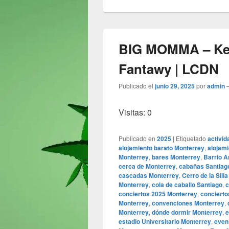
BIG MOMMA – Kev
Fantawy | LCDN
Publicado el
junio 29, 2025
por
admin
Visitas: 0
Publicado en
2025
|
Etiquetado
activid
alojamiento barato Monterrey
,
alojam
Monterrey
,
bares Monterrey
,
Barrio A
cerca de Monterrey
,
cabañas Santiag
cascadas Monterrey
,
Cerro de la Sill
Monterrey
,
cola de caballo Santiago
,
c
conciertos 2025 Monterrey
,
concierto
Monterrey
,
convenciones Monterrey
,
Monterrey
,
dónde dormir Monterrey
,
e
estadio Universitario Monterrey
,
even