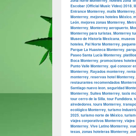
zona norte Monterrey
,
hoteles zona T
Escobar (Official Music Video) 2018
,
l
Entrance Monterrey
,
malls Monterrey
Monterrey
,
mejores hoteles México
,
m
León
,
mejores zonas Monterrey
,
Metr
Monterrey
,
Monterrey aeropuerto
,
Mon
Monterrey para turistas
,
Monterrey tu
Museo de Historia Mexicana
,
museos 
hoteles
,
Pal Norte Monterrey
,
paquete
Parque La Huasteca Monterrey
,
parqu
Paseo Santa Lucía Monterrey
,
platill
Boca Monterrey
,
promociones hotele
Punto Valle Monterrey
,
qué conocer e
Monterrey
,
Rayados monterrey
,
renta
monterrey
,
reservas hotel Monterrey
restaurantes recomendados Monterr
Santiago nuevo leon
,
seguridad Monte
Monterrey
,
Suites Monterrey
,
taxis m
tour cerro de la Silla
,
tour Fundidora
,
t
alrededores
,
tours Monterrey
,
transpo
ecológico Monterrey
,
turismo industri
2025
,
turismo norte de México
,
turis
viajes corporativos Monterrey
,
viajes
Monterrey
,
Vive Latino Monterrey
,
vue
texas
,
zonas hoteleras Monterrey
,
zon