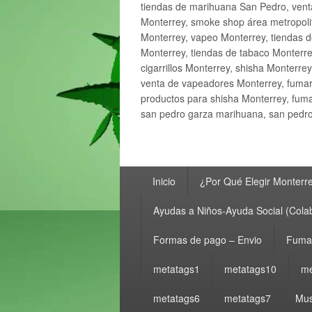
tiendas de marihuana San Pedro, ven
Monterrey, smoke shop área metropolit
Monterrey, vapeo Monterrey, tiendas d
Monterrey, tiendas de tabaco Monterre
cigarrillos Monterrey, shisha Monterre
venta de vapeadores Monterrey, fumar
productos para shisha Monterrey, fum
san pedro garza marihuana, san pedro 
Menú
Inicio
¿Por Qué Elegir Monterr
principal
Ayudas a Niños-Ayuda Social (Cola
Formas de pago – Envio
Fumar
metatags1
metatags10
me
metatags6
metatags7
Mus