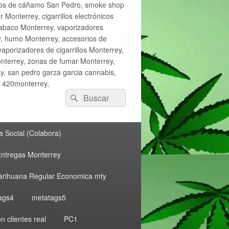
ctos de cáñamo San Pedro, smoke shop
onterrey, cigarrillos electrónicos
tabaco Monterrey, vaporizadores
y, humo Monterrey, accesorios de
vaporizadores de cigarrillos Monterrey,
nterrey, zonas de fumar Monterrey,
, san pedro garza garcia cannabis,
, 420monterrey,
Buscar
Buscar
por:
 Social (Colabora)
ntregas Monterrey
rihuana Regular Economica mty
ags4
metatags5
n clientes real
PC1