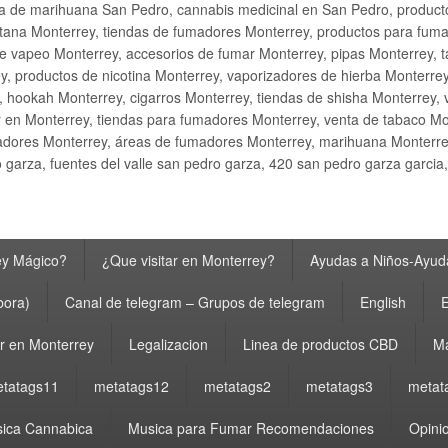
ta de marihuana San Pedro, cannabis medicinal en San Pedro, produ
ana Monterrey, tiendas de fumadores Monterrey, productos para fumar M
e vapeo Monterrey, accesorios de fumar Monterrey, pipas Monterrey, 
y, productos de nicotina Monterrey, vaporizadores de hierba Monterre
y, hookah Monterrey, cigarros Monterrey, tiendas de shisha Monterrey, 
 en Monterrey, tiendas para fumadores Monterrey, venta de tabaco Mo
adores Monterrey, áreas de fumadores Monterrey, marihuana Monterrey
garza, fuentes del valle san pedro garza, 420 san pedro garza garcia
ey Mágico?
¿Que visitar en Monterrey?
Ayudas a Niños-Ayuda
bora)
Canal de telegram – Grupos de telegram
English
E
 en Monterrey
Legalizacion
Linea de productos CBD
Ma
tatags11
metatags12
metatags2
metatags3
metat
ica Cannabica
Musica para Fumar Recomendaciones
Opinio