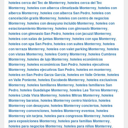
hoteles cerca del Tec de Monterrey
,
hoteles cerca del Tec
Monterrey
,
hoteles con alberca climatizada Monterrey
,
hoteles con
alberca Monterrey
,
hoteles con alberca San Pedro
,
hoteles con
cancelación gratis Monterrey
,
hoteles con centro de negocios
Monterrey
,
hoteles con desayuno incluido Monterrey
,
hoteles con
estacionamiento Monterrey
,
hoteles con gimnasio Monterrey
,
hoteles con gimnasio San Pedro
,
hoteles con jacuzzi Monterrey
,
hoteles con salas de juntas Monterrey
,
hoteles con spa Monterrey
,
hoteles con spa San Pedro
,
hoteles con suites Monterrey
,
hoteles
con terraza Monterrey
,
hoteles con valet parking Monterrey
,
hoteles
con vistas Monterrey
,
hoteles Contry Monterrey
,
hoteles Cumbres
Monterrey
,
hoteles de lujo Monterrey
,
hoteles económicos
Monterrey
,
hoteles económicos San Pedro
,
hoteles ejecutivos
Monterrey
,
hoteles ejecutivos San Pedro
,
hoteles en monterrey
,
hoteles en San Pedro Garza García
,
hoteles en Valle Oriente
,
hoteles
en Valle Poniente
,
hoteles Escobedo Monterrey
,
hoteles exclusivos
Monterrey
,
hoteles familiares Monterrey
,
hoteles familiares San
Pedro
,
hoteles Guadalupe Monterrey
,
hoteles Las Torres Monterrey
,
hoteles Linda Vista Monterrey
,
hoteles Mitras Monterrey
,
hoteles
Monterrey baratos
,
hoteles Monterrey centro histórico
,
hoteles
Monterrey con desayuno
,
hoteles Monterrey conciertos
,
hoteles
Monterrey convenciones
,
hoteles Monterrey eventos
,
hoteles
Monterrey sin tarjeta
,
hoteles para congresos Monterrey
,
hoteles
para exposiciones Monterrey
,
hoteles para familias Monterrey
,
hoteles para negocios Monterrey
,
hoteles para niños Monterrey
,