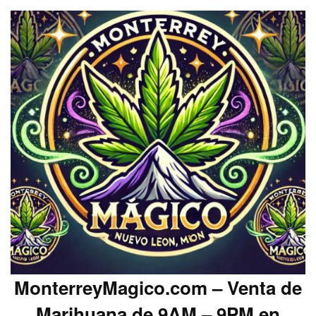
MonterreyMagico.com – Venta de
Marihuana de 9AM – 9PM en