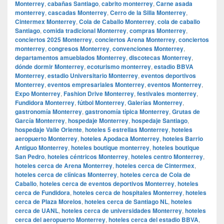
Monterrey
,
cabañas Santiago
,
cabrito monterrey
,
Carne asada
monterrey
,
cascadas Monterrey
,
Cerro de la Silla Monterrey
,
Cintermex Monterrey
,
Cola de Caballo Monterrey
,
cola de caballo
Santiago
,
comida tradicional Monterrey
,
compras Monterrey
,
conciertos 2025 Monterrey
,
conciertos Arena Monterrey
,
conciertos
monterrey
,
congresos Monterrey
,
convenciones Monterrey
,
departamentos amueblados Monterrey
,
discotecas Monterrey
,
dónde dormir Monterrey
,
ecoturismo monterrey
,
estadio BBVA
Monterrey
,
estadio Universitario Monterrey
,
eventos deportivos
Monterrey
,
eventos empresariales Monterrey
,
eventos Monterrey
,
Expo Monterrey
,
Fashion Drive Monterrey
,
festivales monterrey
,
Fundidora Monterrey
,
fútbol Monterrey
,
Galerías Monterrey
,
gastronomía Monterrey
,
gastronomía típica Monterrey
,
Grutas de
García Monterrey
,
hospedaje Monterrey
,
hospedaje Santiago
,
hospedaje Valle Oriente
,
hoteles 5 estrellas Monterrey
,
hoteles
aeropuerto Monterrey
,
hoteles Apodaca Monterrey
,
hoteles Barrio
Antiguo Monterrey
,
hoteles boutique monterrey
,
hoteles boutique
San Pedro
,
hoteles céntricos Monterrey
,
hoteles centro Monterrey
,
hoteles cerca de Arena Monterrey
,
hoteles cerca de Cintermex
,
hoteles cerca de clínicas Monterrey
,
hoteles cerca de Cola de
Caballo
,
hoteles cerca de eventos deportivos Monterrey
,
hoteles
cerca de Fundidora
,
hoteles cerca de hospitales Monterrey
,
hoteles
cerca de Plaza Morelos
,
hoteles cerca de Santiago NL
,
hoteles
cerca de UANL
,
hoteles cerca de universidades Monterrey
,
hoteles
cerca del aeropuerto Monterrey
,
hoteles cerca del estadio BBVA
,