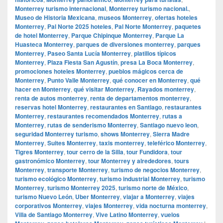
Monterrey turismo internacional
,
Monterrey turismo nacional.
,
Museo de Historia Mexicana
,
museos Monterrey
,
ofertas hoteles
Monterrey
,
Pal Norte 2025 hoteles
,
Pal Norte Monterrey
,
paquetes
de hotel Monterrey
,
Parque Chipinque Monterrey
,
Parque La
Huasteca Monterrey
,
parques de diversiones monterrey
,
parques
Monterrey
,
Paseo Santa Lucía Monterrey
,
platillos típicos
Monterrey
,
Plaza Fiesta San Agustín
,
presa La Boca Monterrey
,
promociones hoteles Monterrey
,
pueblos mágicos cerca de
Monterrey
,
Punto Valle Monterrey
,
qué conocer en Monterrey
,
qué
hacer en Monterrey
,
qué visitar Monterrey
,
Rayados monterrey
,
renta de autos monterrey
,
renta de departamentos monterrey
,
reservas hotel Monterrey
,
restaurantes en Santiago
,
restaurantes
Monterrey
,
restaurantes recomendados Monterrey
,
rutas a
Monterrey
,
rutas de senderismo Monterrey
,
Santiago nuevo leon
,
seguridad Monterrey turismo
,
shows Monterrey
,
Sierra Madre
Monterrey
,
Suites Monterrey
,
taxis monterrey
,
teleférico Monterrey
,
Tigres Monterrey
,
tour cerro de la Silla
,
tour Fundidora
,
tour
gastronómico Monterrey
,
tour Monterrey y alrededores
,
tours
Monterrey
,
transporte Monterrey
,
turismo de negocios Monterrey
,
turismo ecológico Monterrey
,
turismo industrial Monterrey
,
turismo
Monterrey
,
turismo Monterrey 2025
,
turismo norte de México
,
turismo Nuevo León
,
Uber Monterrey
,
viajar a Monterrey
,
viajes
corporativos Monterrey
,
viajes Monterrey
,
vida nocturna monterrey
,
Villa de Santiago Monterrey
,
Vive Latino Monterrey
,
vuelos