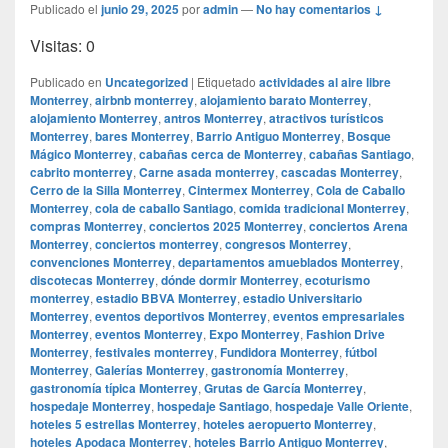
Publicado el
junio 29, 2025
por
admin
—
No hay comentarios ↓
Visitas: 0
Publicado en
Uncategorized
|
Etiquetado
actividades al aire libre
Monterrey
,
airbnb monterrey
,
alojamiento barato Monterrey
,
alojamiento Monterrey
,
antros Monterrey
,
atractivos turísticos
Monterrey
,
bares Monterrey
,
Barrio Antiguo Monterrey
,
Bosque
Mágico Monterrey
,
cabañas cerca de Monterrey
,
cabañas Santiago
,
cabrito monterrey
,
Carne asada monterrey
,
cascadas Monterrey
,
Cerro de la Silla Monterrey
,
Cintermex Monterrey
,
Cola de Caballo
Monterrey
,
cola de caballo Santiago
,
comida tradicional Monterrey
,
compras Monterrey
,
conciertos 2025 Monterrey
,
conciertos Arena
Monterrey
,
conciertos monterrey
,
congresos Monterrey
,
convenciones Monterrey
,
departamentos amueblados Monterrey
,
discotecas Monterrey
,
dónde dormir Monterrey
,
ecoturismo
monterrey
,
estadio BBVA Monterrey
,
estadio Universitario
Monterrey
,
eventos deportivos Monterrey
,
eventos empresariales
Monterrey
,
eventos Monterrey
,
Expo Monterrey
,
Fashion Drive
Monterrey
,
festivales monterrey
,
Fundidora Monterrey
,
fútbol
Monterrey
,
Galerías Monterrey
,
gastronomía Monterrey
,
gastronomía típica Monterrey
,
Grutas de García Monterrey
,
hospedaje Monterrey
,
hospedaje Santiago
,
hospedaje Valle Oriente
,
hoteles 5 estrellas Monterrey
,
hoteles aeropuerto Monterrey
,
hoteles Apodaca Monterrey
,
hoteles Barrio Antiguo Monterrey
,