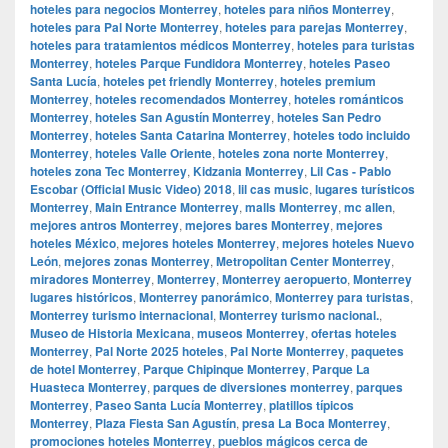
hoteles para negocios Monterrey
,
hoteles para niños Monterrey
,
hoteles para Pal Norte Monterrey
,
hoteles para parejas Monterrey
,
hoteles para tratamientos médicos Monterrey
,
hoteles para turistas
Monterrey
,
hoteles Parque Fundidora Monterrey
,
hoteles Paseo
Santa Lucía
,
hoteles pet friendly Monterrey
,
hoteles premium
Monterrey
,
hoteles recomendados Monterrey
,
hoteles románticos
Monterrey
,
hoteles San Agustín Monterrey
,
hoteles San Pedro
Monterrey
,
hoteles Santa Catarina Monterrey
,
hoteles todo incluido
Monterrey
,
hoteles Valle Oriente
,
hoteles zona norte Monterrey
,
hoteles zona Tec Monterrey
,
Kidzania Monterrey
,
Lil Cas - Pablo
Escobar (Official Music Video) 2018
,
lil cas music
,
lugares turísticos
Monterrey
,
Main Entrance Monterrey
,
malls Monterrey
,
mc allen
,
mejores antros Monterrey
,
mejores bares Monterrey
,
mejores
hoteles México
,
mejores hoteles Monterrey
,
mejores hoteles Nuevo
León
,
mejores zonas Monterrey
,
Metropolitan Center Monterrey
,
miradores Monterrey
,
Monterrey
,
Monterrey aeropuerto
,
Monterrey
lugares históricos
,
Monterrey panorámico
,
Monterrey para turistas
,
Monterrey turismo internacional
,
Monterrey turismo nacional.
,
Museo de Historia Mexicana
,
museos Monterrey
,
ofertas hoteles
Monterrey
,
Pal Norte 2025 hoteles
,
Pal Norte Monterrey
,
paquetes
de hotel Monterrey
,
Parque Chipinque Monterrey
,
Parque La
Huasteca Monterrey
,
parques de diversiones monterrey
,
parques
Monterrey
,
Paseo Santa Lucía Monterrey
,
platillos típicos
Monterrey
,
Plaza Fiesta San Agustín
,
presa La Boca Monterrey
,
promociones hoteles Monterrey
,
pueblos mágicos cerca de