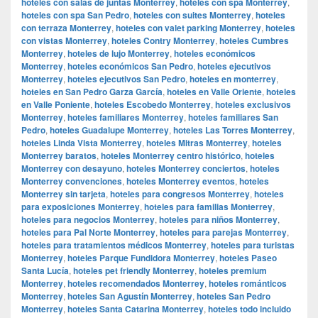
hoteles con salas de juntas Monterrey
,
hoteles con spa Monterrey
,
hoteles con spa San Pedro
,
hoteles con suites Monterrey
,
hoteles
con terraza Monterrey
,
hoteles con valet parking Monterrey
,
hoteles
con vistas Monterrey
,
hoteles Contry Monterrey
,
hoteles Cumbres
Monterrey
,
hoteles de lujo Monterrey
,
hoteles económicos
Monterrey
,
hoteles económicos San Pedro
,
hoteles ejecutivos
Monterrey
,
hoteles ejecutivos San Pedro
,
hoteles en monterrey
,
hoteles en San Pedro Garza García
,
hoteles en Valle Oriente
,
hoteles
en Valle Poniente
,
hoteles Escobedo Monterrey
,
hoteles exclusivos
Monterrey
,
hoteles familiares Monterrey
,
hoteles familiares San
Pedro
,
hoteles Guadalupe Monterrey
,
hoteles Las Torres Monterrey
,
hoteles Linda Vista Monterrey
,
hoteles Mitras Monterrey
,
hoteles
Monterrey baratos
,
hoteles Monterrey centro histórico
,
hoteles
Monterrey con desayuno
,
hoteles Monterrey conciertos
,
hoteles
Monterrey convenciones
,
hoteles Monterrey eventos
,
hoteles
Monterrey sin tarjeta
,
hoteles para congresos Monterrey
,
hoteles
para exposiciones Monterrey
,
hoteles para familias Monterrey
,
hoteles para negocios Monterrey
,
hoteles para niños Monterrey
,
hoteles para Pal Norte Monterrey
,
hoteles para parejas Monterrey
,
hoteles para tratamientos médicos Monterrey
,
hoteles para turistas
Monterrey
,
hoteles Parque Fundidora Monterrey
,
hoteles Paseo
Santa Lucía
,
hoteles pet friendly Monterrey
,
hoteles premium
Monterrey
,
hoteles recomendados Monterrey
,
hoteles románticos
Monterrey
,
hoteles San Agustín Monterrey
,
hoteles San Pedro
Monterrey
,
hoteles Santa Catarina Monterrey
,
hoteles todo incluido