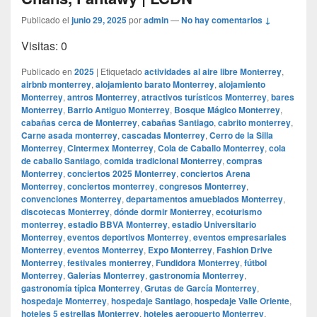
Publicado el
junio 29, 2025
por
admin
—
No hay comentarios ↓
Visitas: 0
Publicado en
2025
|
Etiquetado
actividades al aire libre Monterrey
,
airbnb monterrey
,
alojamiento barato Monterrey
,
alojamiento
Monterrey
,
antros Monterrey
,
atractivos turísticos Monterrey
,
bares
Monterrey
,
Barrio Antiguo Monterrey
,
Bosque Mágico Monterrey
,
cabañas cerca de Monterrey
,
cabañas Santiago
,
cabrito monterrey
,
Carne asada monterrey
,
cascadas Monterrey
,
Cerro de la Silla
Monterrey
,
Cintermex Monterrey
,
Cola de Caballo Monterrey
,
cola
de caballo Santiago
,
comida tradicional Monterrey
,
compras
Monterrey
,
conciertos 2025 Monterrey
,
conciertos Arena
Monterrey
,
conciertos monterrey
,
congresos Monterrey
,
convenciones Monterrey
,
departamentos amueblados Monterrey
,
discotecas Monterrey
,
dónde dormir Monterrey
,
ecoturismo
monterrey
,
estadio BBVA Monterrey
,
estadio Universitario
Monterrey
,
eventos deportivos Monterrey
,
eventos empresariales
Monterrey
,
eventos Monterrey
,
Expo Monterrey
,
Fashion Drive
Monterrey
,
festivales monterrey
,
Fundidora Monterrey
,
fútbol
Monterrey
,
Galerías Monterrey
,
gastronomía Monterrey
,
gastronomía típica Monterrey
,
Grutas de García Monterrey
,
hospedaje Monterrey
,
hospedaje Santiago
,
hospedaje Valle Oriente
,
hoteles 5 estrellas Monterrey
,
hoteles aeropuerto Monterrey
,