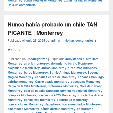
Monterrey
,
zonas hoteleras Monterrey
,
zonas turísticas Monterrey
|
Deja un comentario
Nunca había probado un chile TAN
PICANTE | Monterrey
Publicado el
junio 29, 2025
por
admin
—
No hay comentarios ↓
Visitas: 1
Publicado en
Uncategorized
|
Etiquetado
actividades al aire libre
Monterrey
,
airbnb monterrey
,
alojamiento barato Monterrey
,
alojamiento Monterrey
,
antros Monterrey
,
atractivos turísticos
Monterrey
,
bares Monterrey
,
Barrio Antiguo Monterrey
,
Bosque
Mágico Monterrey
,
cabañas cerca de Monterrey
,
cabañas Santiago
,
cabrito monterrey
,
Carne asada monterrey
,
cascadas Monterrey
,
Cerro de la Silla Monterrey
,
Cintermex Monterrey
,
Cola de Caballo
Monterrey
,
cola de caballo Santiago
,
comida tradicional Monterrey
,
compras Monterrey
,
conciertos 2025 Monterrey
,
conciertos Arena
Monterrey
,
conciertos monterrey
,
congresos Monterrey
,
convenciones Monterrey
,
departamentos amueblados Monterrey
,
discotecas Monterrey
,
dónde dormir Monterrey
,
ecoturismo