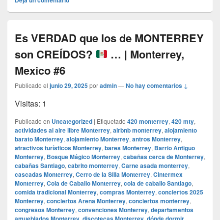
Es VERDAD que los de MONTERREY
son CREÍDOS?
… | Monterrey,
Mexico #6
Publicado el
junio 29, 2025
por
admin
—
No hay comentarios ↓
Visitas: 1
Publicado en
Uncategorized
|
Etiquetado
420 monterrey
,
420 mty
,
actividades al aire libre Monterrey
,
airbnb monterrey
,
alojamiento
barato Monterrey
,
alojamiento Monterrey
,
antros Monterrey
,
atractivos turísticos Monterrey
,
bares Monterrey
,
Barrio Antiguo
Monterrey
,
Bosque Mágico Monterrey
,
cabañas cerca de Monterrey
,
cabañas Santiago
,
cabrito monterrey
,
Carne asada monterrey
,
cascadas Monterrey
,
Cerro de la Silla Monterrey
,
Cintermex
Monterrey
,
Cola de Caballo Monterrey
,
cola de caballo Santiago
,
comida tradicional Monterrey
,
compras Monterrey
,
conciertos 2025
Monterrey
,
conciertos Arena Monterrey
,
conciertos monterrey
,
congresos Monterrey
,
convenciones Monterrey
,
departamentos
amueblados Monterrey
,
discotecas Monterrey
,
dónde dormir