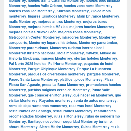
Monterrey
,
hoteles Santa Catarina Monterrey
,
hoteles todo incluido
Monterrey
,
hoteles Valle Oriente
,
hoteles zona norte Monterrey
,
hoteles zona Tec Monterrey
,
Kidzania Monterrey
,
kilo de mota
monterrey
,
lugares turísticos Monterrey
,
Main Entrance Monterrey
,
malls Monterrey
,
mejores antros Monterrey
,
mejores bares
Monterrey
,
mejores hoteles México
,
mejores hoteles Monterrey
,
mejores hoteles Nuevo León
,
mejores zonas Monterrey
,
Metropolitan Center Monterrey
,
miradores Monterrey
,
Monterrey
aeropuerto
,
Monterrey lugares históricos
,
Monterrey panorámico
,
Monterrey para turistas
,
Monterrey turismo internacional
,
Monterrey turismo nacional.
,
Mota monterrey
,
mty420
,
Museo de
Historia Mexicana
,
museos Monterrey
,
ofertas hoteles Monterrey
,
Pal Norte 2025 hoteles
,
Pal Norte Monterrey
,
paquetes de hotel
Monterrey
,
Parque Chipinque Monterrey
,
Parque La Huasteca
Monterrey
,
parques de diversiones monterrey
,
parques Monterrey
,
Paseo Santa Lucía Monterrey
,
platillos típicos Monterrey
,
Plaza
Fiesta San Agustín
,
presa La Boca Monterrey
,
promociones hoteles
Monterrey
,
pueblos mágicos cerca de Monterrey
,
Punto Valle
Monterrey
,
qué conocer en Monterrey
,
qué hacer en Monterrey
,
qué
visitar Monterrey
,
Rayados monterrey
,
renta de autos monterrey
,
renta de departamentos monterrey
,
reservas hotel Monterrey
,
restaurantes en Santiago
,
restaurantes Monterrey
,
restaurantes
recomendados Monterrey
,
rutas a Monterrey
,
rutas de senderismo
Monterrey
,
Santiago nuevo leon
,
seguridad Monterrey turismo
,
shows Monterrey
,
Sierra Madre Monterrey
,
Suites Monterrey
,
taxis