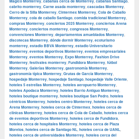
Mágico Monterrey
,
cabañas cerca de Monterrey
,
cabañas Santiago
,
cabrito monterrey
,
Carne asada monterrey
,
cascadas Monterrey
,
Cerro de la Silla Monterrey
,
Cintermex Monterrey
,
Cola de Caballo
Monterrey
,
cola de caballo Santiago
,
comida tradicional Monterrey
,
compras Monterrey
,
conciertos 2025 Monterrey
,
conciertos Arena
Monterrey
,
conciertos monterrey
,
congresos Monterrey
,
convenciones Monterrey
,
departamentos amueblados Monterrey
,
discotecas Monterrey
,
dónde dormir Monterrey
,
ecoturismo
monterrey
,
estadio BBVA Monterrey
,
estadio Universitario
Monterrey
,
eventos deportivos Monterrey
,
eventos empresariales
Monterrey
,
eventos Monterrey
,
Expo Monterrey
,
Fashion Drive
Monterrey
,
festivales monterrey
,
Fundidora Monterrey
,
fútbol
Monterrey
,
Galerías Monterrey
,
gastronomía Monterrey
,
gastronomía típica Monterrey
,
Grutas de García Monterrey
,
hospedaje Monterrey
,
hospedaje Santiago
,
hospedaje Valle Oriente
,
hoteles 5 estrellas Monterrey
,
hoteles aeropuerto Monterrey
,
hoteles Apodaca Monterrey
,
hoteles Barrio Antiguo Monterrey
,
hoteles boutique monterrey
,
hoteles boutique San Pedro
,
hoteles
céntricos Monterrey
,
hoteles centro Monterrey
,
hoteles cerca de
Arena Monterrey
,
hoteles cerca de Cintermex
,
hoteles cerca de
clínicas Monterrey
,
hoteles cerca de Cola de Caballo
,
hoteles cerca
de eventos deportivos Monterrey
,
hoteles cerca de Fundidora
,
hoteles cerca de hospitales Monterrey
,
hoteles cerca de Plaza
Morelos
,
hoteles cerca de Santiago NL
,
hoteles cerca de UANL
,
hoteles cerca de universidades Monterrey
,
hoteles cerca del