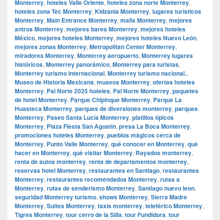
Monterrey
,
hoteles Valle Oriente
,
hoteles zona norte Monterrey
,
hoteles zona Tec Monterrey
,
Kidzania Monterrey
,
lugares turísticos
Monterrey
,
Main Entrance Monterrey
,
malls Monterrey
,
mejores
antros Monterrey
,
mejores bares Monterrey
,
mejores hoteles
México
,
mejores hoteles Monterrey
,
mejores hoteles Nuevo León
,
mejores zonas Monterrey
,
Metropolitan Center Monterrey
,
miradores Monterrey
,
Monterrey aeropuerto
,
Monterrey lugares
históricos
,
Monterrey panorámico
,
Monterrey para turistas
,
Monterrey turismo internacional
,
Monterrey turismo nacional.
,
Museo de Historia Mexicana
,
museos Monterrey
,
ofertas hoteles
Monterrey
,
Pal Norte 2025 hoteles
,
Pal Norte Monterrey
,
paquetes
de hotel Monterrey
,
Parque Chipinque Monterrey
,
Parque La
Huasteca Monterrey
,
parques de diversiones monterrey
,
parques
Monterrey
,
Paseo Santa Lucía Monterrey
,
platillos típicos
Monterrey
,
Plaza Fiesta San Agustín
,
presa La Boca Monterrey
,
promociones hoteles Monterrey
,
pueblos mágicos cerca de
Monterrey
,
Punto Valle Monterrey
,
qué conocer en Monterrey
,
qué
hacer en Monterrey
,
qué visitar Monterrey
,
Rayados monterrey
,
renta de autos monterrey
,
renta de departamentos monterrey
,
reservas hotel Monterrey
,
restaurantes en Santiago
,
restaurantes
Monterrey
,
restaurantes recomendados Monterrey
,
rutas a
Monterrey
,
rutas de senderismo Monterrey
,
Santiago nuevo leon
,
seguridad Monterrey turismo
,
shows Monterrey
,
Sierra Madre
Monterrey
,
Suites Monterrey
,
taxis monterrey
,
teleférico Monterrey
,
Tigres Monterrey
,
tour cerro de la Silla
,
tour Fundidora
,
tour