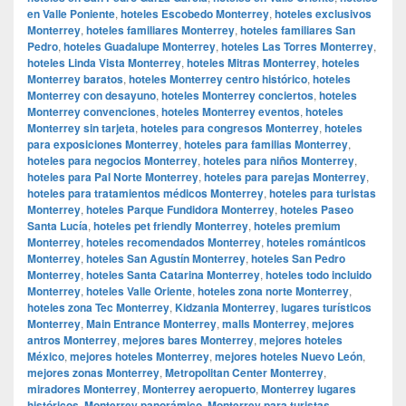
en Valle Poniente
,
hoteles Escobedo Monterrey
,
hoteles exclusivos
Monterrey
,
hoteles familiares Monterrey
,
hoteles familiares San
Pedro
,
hoteles Guadalupe Monterrey
,
hoteles Las Torres Monterrey
,
hoteles Linda Vista Monterrey
,
hoteles Mitras Monterrey
,
hoteles
Monterrey baratos
,
hoteles Monterrey centro histórico
,
hoteles
Monterrey con desayuno
,
hoteles Monterrey conciertos
,
hoteles
Monterrey convenciones
,
hoteles Monterrey eventos
,
hoteles
Monterrey sin tarjeta
,
hoteles para congresos Monterrey
,
hoteles
para exposiciones Monterrey
,
hoteles para familias Monterrey
,
hoteles para negocios Monterrey
,
hoteles para niños Monterrey
,
hoteles para Pal Norte Monterrey
,
hoteles para parejas Monterrey
,
hoteles para tratamientos médicos Monterrey
,
hoteles para turistas
Monterrey
,
hoteles Parque Fundidora Monterrey
,
hoteles Paseo
Santa Lucía
,
hoteles pet friendly Monterrey
,
hoteles premium
Monterrey
,
hoteles recomendados Monterrey
,
hoteles románticos
Monterrey
,
hoteles San Agustín Monterrey
,
hoteles San Pedro
Monterrey
,
hoteles Santa Catarina Monterrey
,
hoteles todo incluido
Monterrey
,
hoteles Valle Oriente
,
hoteles zona norte Monterrey
,
hoteles zona Tec Monterrey
,
Kidzania Monterrey
,
lugares turísticos
Monterrey
,
Main Entrance Monterrey
,
malls Monterrey
,
mejores
antros Monterrey
,
mejores bares Monterrey
,
mejores hoteles
México
,
mejores hoteles Monterrey
,
mejores hoteles Nuevo León
,
mejores zonas Monterrey
,
Metropolitan Center Monterrey
,
miradores Monterrey
,
Monterrey aeropuerto
,
Monterrey lugares
históricos
,
Monterrey panorámico
,
Monterrey para turistas
,