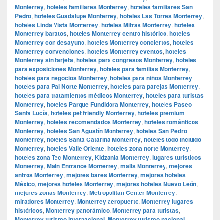
Monterrey
,
hoteles familiares Monterrey
,
hoteles familiares San
Pedro
,
hoteles Guadalupe Monterrey
,
hoteles Las Torres Monterrey
,
hoteles Linda Vista Monterrey
,
hoteles Mitras Monterrey
,
hoteles
Monterrey baratos
,
hoteles Monterrey centro histórico
,
hoteles
Monterrey con desayuno
,
hoteles Monterrey conciertos
,
hoteles
Monterrey convenciones
,
hoteles Monterrey eventos
,
hoteles
Monterrey sin tarjeta
,
hoteles para congresos Monterrey
,
hoteles
para exposiciones Monterrey
,
hoteles para familias Monterrey
,
hoteles para negocios Monterrey
,
hoteles para niños Monterrey
,
hoteles para Pal Norte Monterrey
,
hoteles para parejas Monterrey
,
hoteles para tratamientos médicos Monterrey
,
hoteles para turistas
Monterrey
,
hoteles Parque Fundidora Monterrey
,
hoteles Paseo
Santa Lucía
,
hoteles pet friendly Monterrey
,
hoteles premium
Monterrey
,
hoteles recomendados Monterrey
,
hoteles románticos
Monterrey
,
hoteles San Agustín Monterrey
,
hoteles San Pedro
Monterrey
,
hoteles Santa Catarina Monterrey
,
hoteles todo incluido
Monterrey
,
hoteles Valle Oriente
,
hoteles zona norte Monterrey
,
hoteles zona Tec Monterrey
,
Kidzania Monterrey
,
lugares turísticos
Monterrey
,
Main Entrance Monterrey
,
malls Monterrey
,
mejores
antros Monterrey
,
mejores bares Monterrey
,
mejores hoteles
México
,
mejores hoteles Monterrey
,
mejores hoteles Nuevo León
,
mejores zonas Monterrey
,
Metropolitan Center Monterrey
,
miradores Monterrey
,
Monterrey aeropuerto
,
Monterrey lugares
históricos
,
Monterrey panorámico
,
Monterrey para turistas
,
Monterrey turismo internacional
,
Monterrey turismo nacional.
,