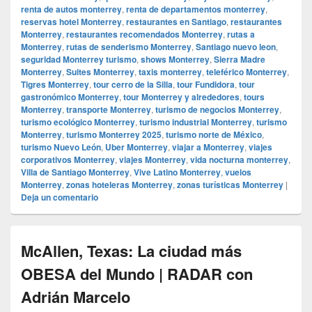
renta de autos monterrey
,
renta de departamentos monterrey
,
reservas hotel Monterrey
,
restaurantes en Santiago
,
restaurantes
Monterrey
,
restaurantes recomendados Monterrey
,
rutas a
Monterrey
,
rutas de senderismo Monterrey
,
Santiago nuevo leon
,
seguridad Monterrey turismo
,
shows Monterrey
,
Sierra Madre
Monterrey
,
Suites Monterrey
,
taxis monterrey
,
teleférico Monterrey
,
Tigres Monterrey
,
tour cerro de la Silla
,
tour Fundidora
,
tour
gastronómico Monterrey
,
tour Monterrey y alrededores
,
tours
Monterrey
,
transporte Monterrey
,
turismo de negocios Monterrey
,
turismo ecológico Monterrey
,
turismo industrial Monterrey
,
turismo
Monterrey
,
turismo Monterrey 2025
,
turismo norte de México
,
turismo Nuevo León
,
Uber Monterrey
,
viajar a Monterrey
,
viajes
corporativos Monterrey
,
viajes Monterrey
,
vida nocturna monterrey
,
Villa de Santiago Monterrey
,
Vive Latino Monterrey
,
vuelos
Monterrey
,
zonas hoteleras Monterrey
,
zonas turísticas Monterrey
|
Deja un comentario
McAllen, Texas: La ciudad más
OBESA del Mundo | RADAR con
Adrián Marcelo