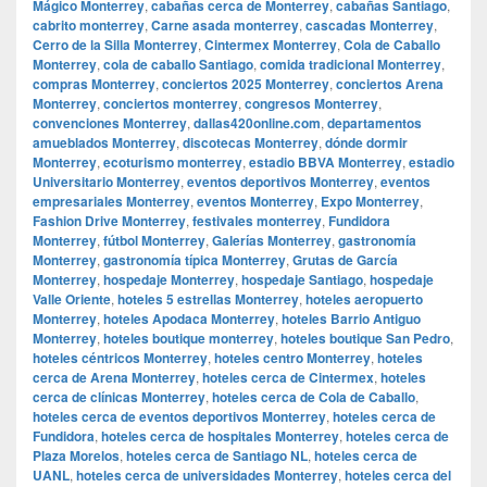
Mágico Monterrey
,
cabañas cerca de Monterrey
,
cabañas Santiago
,
cabrito monterrey
,
Carne asada monterrey
,
cascadas Monterrey
,
Cerro de la Silla Monterrey
,
Cintermex Monterrey
,
Cola de Caballo
Monterrey
,
cola de caballo Santiago
,
comida tradicional Monterrey
,
compras Monterrey
,
conciertos 2025 Monterrey
,
conciertos Arena
Monterrey
,
conciertos monterrey
,
congresos Monterrey
,
convenciones Monterrey
,
dallas420online.com
,
departamentos
amueblados Monterrey
,
discotecas Monterrey
,
dónde dormir
Monterrey
,
ecoturismo monterrey
,
estadio BBVA Monterrey
,
estadio
Universitario Monterrey
,
eventos deportivos Monterrey
,
eventos
empresariales Monterrey
,
eventos Monterrey
,
Expo Monterrey
,
Fashion Drive Monterrey
,
festivales monterrey
,
Fundidora
Monterrey
,
fútbol Monterrey
,
Galerías Monterrey
,
gastronomía
Monterrey
,
gastronomía típica Monterrey
,
Grutas de García
Monterrey
,
hospedaje Monterrey
,
hospedaje Santiago
,
hospedaje
Valle Oriente
,
hoteles 5 estrellas Monterrey
,
hoteles aeropuerto
Monterrey
,
hoteles Apodaca Monterrey
,
hoteles Barrio Antiguo
Monterrey
,
hoteles boutique monterrey
,
hoteles boutique San Pedro
,
hoteles céntricos Monterrey
,
hoteles centro Monterrey
,
hoteles
cerca de Arena Monterrey
,
hoteles cerca de Cintermex
,
hoteles
cerca de clínicas Monterrey
,
hoteles cerca de Cola de Caballo
,
hoteles cerca de eventos deportivos Monterrey
,
hoteles cerca de
Fundidora
,
hoteles cerca de hospitales Monterrey
,
hoteles cerca de
Plaza Morelos
,
hoteles cerca de Santiago NL
,
hoteles cerca de
UANL
,
hoteles cerca de universidades Monterrey
,
hoteles cerca del