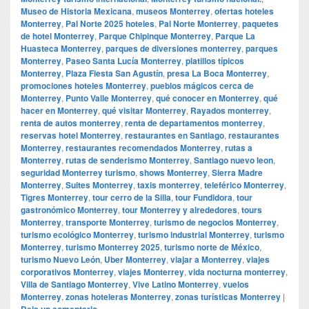
Museo de Historia Mexicana
,
museos Monterrey
,
ofertas hoteles
Monterrey
,
Pal Norte 2025 hoteles
,
Pal Norte Monterrey
,
paquetes
de hotel Monterrey
,
Parque Chipinque Monterrey
,
Parque La
Huasteca Monterrey
,
parques de diversiones monterrey
,
parques
Monterrey
,
Paseo Santa Lucía Monterrey
,
platillos típicos
Monterrey
,
Plaza Fiesta San Agustín
,
presa La Boca Monterrey
,
promociones hoteles Monterrey
,
pueblos mágicos cerca de
Monterrey
,
Punto Valle Monterrey
,
qué conocer en Monterrey
,
qué
hacer en Monterrey
,
qué visitar Monterrey
,
Rayados monterrey
,
renta de autos monterrey
,
renta de departamentos monterrey
,
reservas hotel Monterrey
,
restaurantes en Santiago
,
restaurantes
Monterrey
,
restaurantes recomendados Monterrey
,
rutas a
Monterrey
,
rutas de senderismo Monterrey
,
Santiago nuevo leon
,
seguridad Monterrey turismo
,
shows Monterrey
,
Sierra Madre
Monterrey
,
Suites Monterrey
,
taxis monterrey
,
teleférico Monterrey
,
Tigres Monterrey
,
tour cerro de la Silla
,
tour Fundidora
,
tour
gastronómico Monterrey
,
tour Monterrey y alrededores
,
tours
Monterrey
,
transporte Monterrey
,
turismo de negocios Monterrey
,
turismo ecológico Monterrey
,
turismo industrial Monterrey
,
turismo
Monterrey
,
turismo Monterrey 2025
,
turismo norte de México
,
turismo Nuevo León
,
Uber Monterrey
,
viajar a Monterrey
,
viajes
corporativos Monterrey
,
viajes Monterrey
,
vida nocturna monterrey
,
Villa de Santiago Monterrey
,
Vive Latino Monterrey
,
vuelos
Monterrey
,
zonas hoteleras Monterrey
,
zonas turísticas Monterrey
|
Deja un comentario