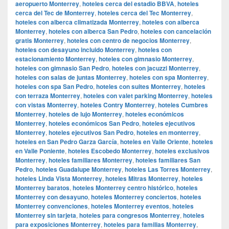
aeropuerto Monterrey
,
hoteles cerca del estadio BBVA
,
hoteles
cerca del Tec de Monterrey
,
hoteles cerca del Tec Monterrey
,
hoteles con alberca climatizada Monterrey
,
hoteles con alberca
Monterrey
,
hoteles con alberca San Pedro
,
hoteles con cancelación
gratis Monterrey
,
hoteles con centro de negocios Monterrey
,
hoteles con desayuno incluido Monterrey
,
hoteles con
estacionamiento Monterrey
,
hoteles con gimnasio Monterrey
,
hoteles con gimnasio San Pedro
,
hoteles con jacuzzi Monterrey
,
hoteles con salas de juntas Monterrey
,
hoteles con spa Monterrey
,
hoteles con spa San Pedro
,
hoteles con suites Monterrey
,
hoteles
con terraza Monterrey
,
hoteles con valet parking Monterrey
,
hoteles
con vistas Monterrey
,
hoteles Contry Monterrey
,
hoteles Cumbres
Monterrey
,
hoteles de lujo Monterrey
,
hoteles económicos
Monterrey
,
hoteles económicos San Pedro
,
hoteles ejecutivos
Monterrey
,
hoteles ejecutivos San Pedro
,
hoteles en monterrey
,
hoteles en San Pedro Garza García
,
hoteles en Valle Oriente
,
hoteles
en Valle Poniente
,
hoteles Escobedo Monterrey
,
hoteles exclusivos
Monterrey
,
hoteles familiares Monterrey
,
hoteles familiares San
Pedro
,
hoteles Guadalupe Monterrey
,
hoteles Las Torres Monterrey
,
hoteles Linda Vista Monterrey
,
hoteles Mitras Monterrey
,
hoteles
Monterrey baratos
,
hoteles Monterrey centro histórico
,
hoteles
Monterrey con desayuno
,
hoteles Monterrey conciertos
,
hoteles
Monterrey convenciones
,
hoteles Monterrey eventos
,
hoteles
Monterrey sin tarjeta
,
hoteles para congresos Monterrey
,
hoteles
para exposiciones Monterrey
,
hoteles para familias Monterrey
,