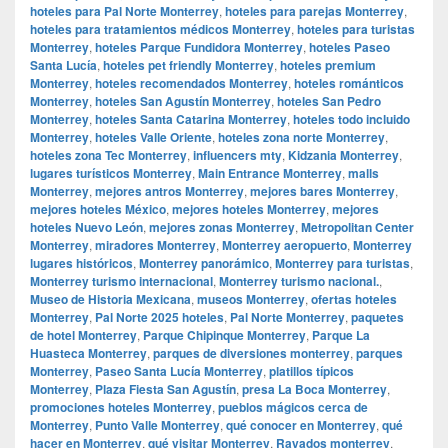
hoteles para Pal Norte Monterrey
,
hoteles para parejas Monterrey
,
hoteles para tratamientos médicos Monterrey
,
hoteles para turistas
Monterrey
,
hoteles Parque Fundidora Monterrey
,
hoteles Paseo
Santa Lucía
,
hoteles pet friendly Monterrey
,
hoteles premium
Monterrey
,
hoteles recomendados Monterrey
,
hoteles románticos
Monterrey
,
hoteles San Agustín Monterrey
,
hoteles San Pedro
Monterrey
,
hoteles Santa Catarina Monterrey
,
hoteles todo incluido
Monterrey
,
hoteles Valle Oriente
,
hoteles zona norte Monterrey
,
hoteles zona Tec Monterrey
,
influencers mty
,
Kidzania Monterrey
,
lugares turísticos Monterrey
,
Main Entrance Monterrey
,
malls
Monterrey
,
mejores antros Monterrey
,
mejores bares Monterrey
,
mejores hoteles México
,
mejores hoteles Monterrey
,
mejores
hoteles Nuevo León
,
mejores zonas Monterrey
,
Metropolitan Center
Monterrey
,
miradores Monterrey
,
Monterrey aeropuerto
,
Monterrey
lugares históricos
,
Monterrey panorámico
,
Monterrey para turistas
,
Monterrey turismo internacional
,
Monterrey turismo nacional.
,
Museo de Historia Mexicana
,
museos Monterrey
,
ofertas hoteles
Monterrey
,
Pal Norte 2025 hoteles
,
Pal Norte Monterrey
,
paquetes
de hotel Monterrey
,
Parque Chipinque Monterrey
,
Parque La
Huasteca Monterrey
,
parques de diversiones monterrey
,
parques
Monterrey
,
Paseo Santa Lucía Monterrey
,
platillos típicos
Monterrey
,
Plaza Fiesta San Agustín
,
presa La Boca Monterrey
,
promociones hoteles Monterrey
,
pueblos mágicos cerca de
Monterrey
,
Punto Valle Monterrey
,
qué conocer en Monterrey
,
qué
hacer en Monterrey
,
qué visitar Monterrey
,
Rayados monterrey
,