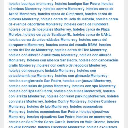
hoteles boutique monterrey
,
hoteles boutique San Pedro
,
hoteles
céntricos Monterrey
,
hoteles centro Monterrey
,
hoteles cerca de
Arena Monterrey
,
hoteles cerca de Cintermex
,
hoteles cerca de
clínicas Monterrey
,
hoteles cerca de Cola de Caballo
,
hoteles cerca
de eventos deportivos Monterrey
,
hoteles cerca de Fundidora
,
hoteles cerca de hospitales Monterrey
,
hoteles cerca de Plaza
Morelos
,
hoteles cerca de Santiago NL
,
hoteles cerca de UANL
,
hoteles cerca de universidades Monterrey
,
hoteles cerca del
aeropuerto Monterrey
,
hoteles cerca del estadio BBVA
,
hoteles
cerca del Tec de Monterrey
,
hoteles cerca del Tec Monterrey
,
hoteles con alberca climatizada Monterrey
,
hoteles con alberca
Monterrey
,
hoteles con alberca San Pedro
,
hoteles con cancelación
gratis Monterrey
,
hoteles con centro de negocios Monterrey
,
hoteles con desayuno incluido Monterrey
,
hoteles con
estacionamiento Monterrey
,
hoteles con gimnasio Monterrey
,
hoteles con gimnasio San Pedro
,
hoteles con jacuzzi Monterrey
,
hoteles con salas de juntas Monterrey
,
hoteles con spa Monterrey
,
hoteles con spa San Pedro
,
hoteles con suites Monterrey
,
hoteles
con terraza Monterrey
,
hoteles con valet parking Monterrey
,
hoteles
con vistas Monterrey
,
hoteles Contry Monterrey
,
hoteles Cumbres
Monterrey
,
hoteles de lujo Monterrey
,
hoteles económicos
Monterrey
,
hoteles económicos San Pedro
,
hoteles ejecutivos
Monterrey
,
hoteles ejecutivos San Pedro
,
hoteles en monterrey
,
hoteles en San Pedro Garza García
,
hoteles en Valle Oriente
,
hoteles
en Valle Poniente
,
hoteles Escobedo Monterrey
,
hoteles exclusivos