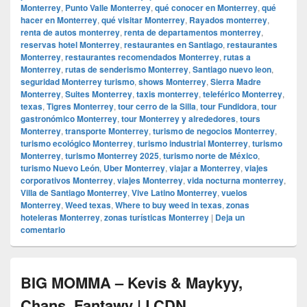
Monterrey
,
Punto Valle Monterrey
,
qué conocer en Monterrey
,
qué
hacer en Monterrey
,
qué visitar Monterrey
,
Rayados monterrey
,
renta de autos monterrey
,
renta de departamentos monterrey
,
reservas hotel Monterrey
,
restaurantes en Santiago
,
restaurantes
Monterrey
,
restaurantes recomendados Monterrey
,
rutas a
Monterrey
,
rutas de senderismo Monterrey
,
Santiago nuevo leon
,
seguridad Monterrey turismo
,
shows Monterrey
,
Sierra Madre
Monterrey
,
Suites Monterrey
,
taxis monterrey
,
teleférico Monterrey
,
texas
,
Tigres Monterrey
,
tour cerro de la Silla
,
tour Fundidora
,
tour
gastronómico Monterrey
,
tour Monterrey y alrededores
,
tours
Monterrey
,
transporte Monterrey
,
turismo de negocios Monterrey
,
turismo ecológico Monterrey
,
turismo industrial Monterrey
,
turismo
Monterrey
,
turismo Monterrey 2025
,
turismo norte de México
,
turismo Nuevo León
,
Uber Monterrey
,
viajar a Monterrey
,
viajes
corporativos Monterrey
,
viajes Monterrey
,
vida nocturna monterrey
,
Villa de Santiago Monterrey
,
Vive Latino Monterrey
,
vuelos
Monterrey
,
Weed texas
,
Where to buy weed in texas
,
zonas
hoteleras Monterrey
,
zonas turísticas Monterrey
|
Deja un
comentario
BIG MOMMA – Kevis & Maykyy,
Chans, Fantawy | LCDN