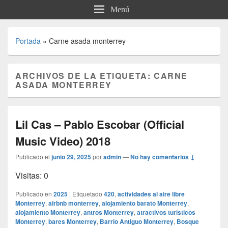
Menú
Portada
»
Carne asada monterrey
ARCHIVOS DE LA ETIQUETA:
CARNE
ASADA MONTERREY
Lil Cas – Pablo Escobar (Official
Music Video) 2018
Publicado el
junio 29, 2025
por
admin
—
No hay comentarios ↓
Visitas: 0
Publicado en
2025
|
Etiquetado
420
,
actividades al aire libre
Monterrey
,
airbnb monterrey
,
alojamiento barato Monterrey
,
alojamiento Monterrey
,
antros Monterrey
,
atractivos turísticos
Monterrey
,
bares Monterrey
,
Barrio Antiguo Monterrey
,
Bosque