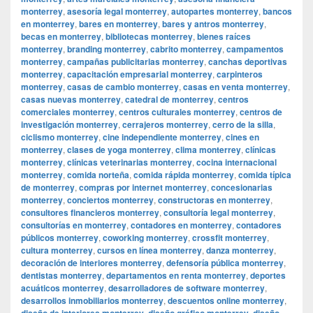
monterrey
,
asesoría legal monterrey
,
autopartes monterrey
,
bancos
en monterrey
,
bares en monterrey
,
bares y antros monterrey
,
becas en monterrey
,
bibliotecas monterrey
,
bienes raíces
monterrey
,
branding monterrey
,
cabrito monterrey
,
campamentos
monterrey
,
campañas publicitarias monterrey
,
canchas deportivas
monterrey
,
capacitación empresarial monterrey
,
carpinteros
monterrey
,
casas de cambio monterrey
,
casas en venta monterrey
,
casas nuevas monterrey
,
catedral de monterrey
,
centros
comerciales monterrey
,
centros culturales monterrey
,
centros de
investigación monterrey
,
cerrajeros monterrey
,
cerro de la silla
,
ciclismo monterrey
,
cine independiente monterrey
,
cines en
monterrey
,
clases de yoga monterrey
,
clima monterrey
,
clínicas
monterrey
,
clínicas veterinarias monterrey
,
cocina internacional
monterrey
,
comida norteña
,
comida rápida monterrey
,
comida típica
de monterrey
,
compras por internet monterrey
,
concesionarias
monterrey
,
conciertos monterrey
,
constructoras en monterrey
,
consultores financieros monterrey
,
consultoría legal monterrey
,
consultorías en monterrey
,
contadores en monterrey
,
contadores
públicos monterrey
,
coworking monterrey
,
crossfit monterrey
,
cultura monterrey
,
cursos en línea monterrey
,
danza monterrey
,
decoración de interiores monterrey
,
defensoría pública monterrey
,
dentistas monterrey
,
departamentos en renta monterrey
,
deportes
acuáticos monterrey
,
desarrolladores de software monterrey
,
desarrollos inmobiliarios monterrey
,
descuentos online monterrey
,
diseño de interiores monterrey
,
diseño gráfico monterrey
,
diseño