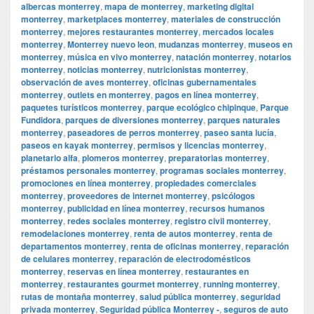
albercas monterrey
,
mapa de monterrey
,
marketing digital
monterrey
,
marketplaces monterrey
,
materiales de construcción
monterrey
,
mejores restaurantes monterrey
,
mercados locales
monterrey
,
Monterrey nuevo leon
,
mudanzas monterrey
,
museos en
monterrey
,
música en vivo monterrey
,
natación monterrey
,
notarios
monterrey
,
noticias monterrey
,
nutricionistas monterrey
,
observación de aves monterrey
,
oficinas gubernamentales
monterrey
,
outlets en monterrey
,
pagos en línea monterrey
,
paquetes turísticos monterrey
,
parque ecológico chipinque
,
Parque
Fundidora
,
parques de diversiones monterrey
,
parques naturales
monterrey
,
paseadores de perros monterrey
,
paseo santa lucía
,
paseos en kayak monterrey
,
permisos y licencias monterrey
,
planetario alfa
,
plomeros monterrey
,
preparatorias monterrey
,
préstamos personales monterrey
,
programas sociales monterrey
,
promociones en línea monterrey
,
propiedades comerciales
monterrey
,
proveedores de internet monterrey
,
psicólogos
monterrey
,
publicidad en línea monterrey
,
recursos humanos
monterrey
,
redes sociales monterrey
,
registro civil monterrey
,
remodelaciones monterrey
,
renta de autos monterrey
,
renta de
departamentos monterrey
,
renta de oficinas monterrey
,
reparación
de celulares monterrey
,
reparación de electrodomésticos
monterrey
,
reservas en línea monterrey
,
restaurantes en
monterrey
,
restaurantes gourmet monterrey
,
running monterrey
,
rutas de montaña monterrey
,
salud pública monterrey
,
seguridad
privada monterrey
,
Seguridad pública Monterrey -
,
seguros de auto