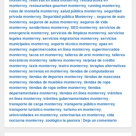
monterrey
,
restaurantes gourmet monterrey
,
running monterrey
,
rutas de montaña monterrey
,
salud pública monterrey
,
seguridad
privada monterrey
,
Seguridad pública Monterrey -
,
seguros de auto
monterrey
,
seguros de autos monterrey
,
seguros de vida
monterrey
,
senderismo monterrey
,
SEO monterrey
,
servicios de
emergencia monterrey
,
servicios de limpieza monterrey
,
servicios
legales monterrey
,
servicios migratorios monterrey
,
servicios
municipales monterrey
,
soporte técnico monterrey
,
spas en
monterrey
,
supermercados en línea monterrey
,
supermercados
monterrey
,
tacos en monterrey
,
talleres de arte monterrey
,
talleres
mecánicos monterrey
,
talleres monterrey
,
tarjetas de crédito
monterrey
,
taxis monterrey
,
teatro monterrey
,
terapias alternativas
monterrey
,
terrenos en monterrey
,
tiendas de computadoras
monterrey
,
tiendas de deportes monterrey
,
tiendas de mascotas
monterrey
,
tiendas de muebles monterrey
,
tiendas de ropa
monterrey
,
tiendas de ropa online monterrey
,
tiendas
departamentales monterrey
,
tiendas en línea monterrey
,
trámites
en línea monterrey
,
trámites gubernamentales monterrey
,
transporte de carga monterrey
,
transporte público monterrey
,
transporte turístico monterrey
,
turismo en monterrey
,
universidades en monterrey
,
veterinarias en monterrey
,
vida
nocturna monterrey
,
zoológico la pastora
|
Deja un comentario