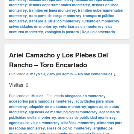
monterrey
,
tiendas departamentales monterrey
,
tiendas en línea
monterrey
,
trámites en línea monterrey
,
trámites gubernamentales
monterrey
,
transporte de carga monterrey
,
transporte público
monterrey
,
transporte turístico monterrey
,
turismo en monterrey
,
universidades en monterrey
,
veterinarias en monterrey
,
vida
nocturna monterrey
,
zoológico la pastora
|
Deja un comentario
Ariel Camacho y Los Plebes Del
Rancho – Toro Encartado
Publicado el
mayo 10, 2025
por
admin
—
No hay comentarios ↓
Visitas: 0
Publicado en
Musica
|
Etiquetado
abogados en monterrey
,
accesorios para mascotas monterrey
,
actividades para niños
monterrey
,
adopción de mascotas monterrey
,
agencias de autos
monterrey
,
agencias de marketing digital monterrey
,
agencias de
publicidad digital monterrey
,
agencias de publicidad monterrey
,
agencias de viajes monterrey
,
albañiles monterrey
,
alimentos para
mascotas monterrey
,
áreas de picnic monterrey
,
arquitectos
monterrey
,
artes marciales monterrey
,
asesoría financiera