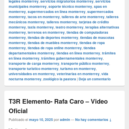
legales monterrey
,
servicios migratorios monterrey
,
servicios
municipales monterrey
,
soporte técnico monterrey
,
spas en
monterrey
,
supermercados en línea monterrey
,
supermercados
monterrey
,
tacos en monterrey
,
talleres de arte monterrey
,
talleres
mecánicos monterrey
,
talleres monterrey
,
tarjetas de crédito
monterrey
,
taxis monterrey
,
teatro monterrey
,
terapias alternativas
monterrey
,
terrenos en monterrey
,
tiendas de computadoras
monterrey
,
tiendas de deportes monterrey
,
tiendas de mascotas
monterrey
,
tiendas de muebles monterrey
,
tiendas de ropa
monterrey
,
tiendas de ropa online monterrey
,
tiendas
departamentales monterrey
,
tiendas en línea monterrey
,
trámites
en línea monterrey
,
trámites gubernamentales monterrey
,
transporte de carga monterrey
,
transporte público monterrey
,
transporte turístico monterrey
,
turismo en monterrey
,
universidades en monterrey
,
veterinarias en monterrey
,
vida
nocturna monterrey
,
zoológico la pastora
|
Deja un comentario
T3R Elemento- Rafa Caro – Video
Oficial
Publicado el
mayo 10, 2025
por
admin
—
No hay comentarios ↓