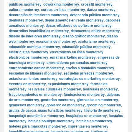
públicos monterrey
,
coworking monterrey
,
crossfit monterrey
,
cultura monterrey
,
cursos en línea monterrey
,
danza monterrey
,
decoración de interiores monterrey
,
defensoría pública monterrey
,
dentistas monterrey
,
departamentos en renta monterrey
,
deportes
acuáticos monterrey
,
desarrolladores de software monterrey
,
desarrollos inmobiliarios monterrey
,
descuentos online monterrey
,
diseño de interiores monterrey
,
diseño gráfico monterrey
,
diseño
web monterrey
,
economía de monterrey
,
ecoturismo monterrey
,
educación continua monterrey
,
educación pública monterrey
,
electricistas monterrey
,
electrónicos en línea monterrey
,
electrónicos monterrey
,
email marketing monterrey
,
empresas de
tecnología monterrey
,
entrenadores personales monterrey
,
entrenamiento canino monterrey
,
envíos a domicilio monterrey
,
escuelas de idiomas monterrey
,
escuelas privadas monterrey
,
estacionamientos monterrey
,
estrategias de marketing monterrey.
,
eventos en monterrey
,
exposiciones monterrey
,
farmacias
monterrey
,
festivales culturales monterrey
,
festivales monterrey
,
fraccionamientos en monterrey
,
fumigaciones monterrey
,
galerías
de arte monterrey
,
gestorías monterrey
,
gimnasios en monterrey
,
gimnasios monterrey
,
gobierno de monterrey
,
grooming monterrey
,
grutas de garcía
,
guías turísticos monterrey
,
historia de monterrey
,
hospedaje económico monterrey
,
hospitales en monterrey
,
hostales
monterrey
,
hoteles boutique monterrey
,
hoteles en monterrey
,
hoteles para mascotas monterrey
,
imprentas en monterrey
,
inmobiliarias monterrey
,
inversiones monterrey
,
jardineros