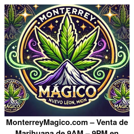
MonterreyMagico.com – Venta de
Marihuana de 9AM – 9PM en