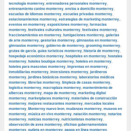
tecnología monterrey
,
entrenadores personales monterrey
,
entrenamiento canino monterrey
,
envíos a domicilio monterrey
,
escuelas de idiomas monterrey
,
escuelas privadas monterrey
,
estacionamientos monterrey
,
estrategias de marketing monterrey.
,
eventos en monterrey
,
exposiciones monterrey
,
farmacias
monterrey
,
festivales culturales monterrey
,
festivales monterrey
,
fraccionamientos en monterrey
,
fumigaciones monterrey
,
galerías
de arte monterrey
,
gestorías monterrey
,
gimnasios en monterrey
,
gimnasios monterrey
,
gobierno de monterrey
,
grooming monterrey
,
grutas de garcía
,
guías turísticos monterrey
,
historia de monterrey
,
hospedaje económico monterrey
,
hospitales en monterrey
,
hostales
monterrey
,
hoteles boutique monterrey
,
hoteles en monterrey
,
hoteles para mascotas monterrey
,
imprentas en monterrey
,
inmobiliarias monterrey
,
inversiones monterrey
,
jardineros
monterrey
,
jardines botánicos monterrey
,
laboratorios médicos
monterrey
,
librerías monterrey
,
limpieza de casas monterrey
,
logística monterrey
,
macroplaza monterrey
,
mantenimiento de
albercas monterrey
,
mapa de monterrey
,
marketing digital
monterrey
,
marketplaces monterrey
,
materiales de construcción
monterrey
,
mejores restaurantes monterrey
,
mercados locales
monterrey
,
Monterrey nuevo leon
,
mudanzas monterrey
,
museos en
monterrey
,
música en vivo monterrey
,
natación monterrey
,
notarios
monterrey
,
noticias monterrey
,
nutricionistas monterrey
,
observación de aves monterrey
,
oficinas gubernamentales
monterrey
,
outlets en monterrey
,
pagos en línea monterrey
,