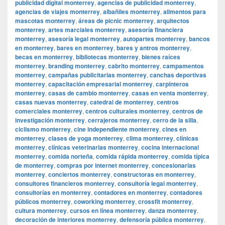
publicidad digital monterrey
,
agencias de publicidad monterrey
,
agencias de viajes monterrey
,
albañiles monterrey
,
alimentos para
mascotas monterrey
,
áreas de picnic monterrey
,
arquitectos
monterrey
,
artes marciales monterrey
,
asesoría financiera
monterrey
,
asesoría legal monterrey
,
autopartes monterrey
,
bancos
en monterrey
,
bares en monterrey
,
bares y antros monterrey
,
becas en monterrey
,
bibliotecas monterrey
,
bienes raíces
monterrey
,
branding monterrey
,
cabrito monterrey
,
campamentos
monterrey
,
campañas publicitarias monterrey
,
canchas deportivas
monterrey
,
capacitación empresarial monterrey
,
carpinteros
monterrey
,
casas de cambio monterrey
,
casas en venta monterrey
,
casas nuevas monterrey
,
catedral de monterrey
,
centros
comerciales monterrey
,
centros culturales monterrey
,
centros de
investigación monterrey
,
cerrajeros monterrey
,
cerro de la silla
,
ciclismo monterrey
,
cine independiente monterrey
,
cines en
monterrey
,
clases de yoga monterrey
,
clima monterrey
,
clínicas
monterrey
,
clínicas veterinarias monterrey
,
cocina internacional
monterrey
,
comida norteña
,
comida rápida monterrey
,
comida típica
de monterrey
,
compras por internet monterrey
,
concesionarias
monterrey
,
conciertos monterrey
,
constructoras en monterrey
,
consultores financieros monterrey
,
consultoría legal monterrey
,
consultorías en monterrey
,
contadores en monterrey
,
contadores
públicos monterrey
,
coworking monterrey
,
crossfit monterrey
,
cultura monterrey
,
cursos en línea monterrey
,
danza monterrey
,
decoración de interiores monterrey
,
defensoría pública monterrey
,