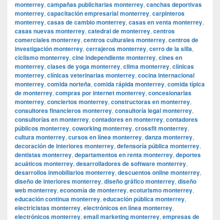
monterrey
,
campañas publicitarias monterrey
,
canchas deportivas
monterrey
,
capacitación empresarial monterrey
,
carpinteros
monterrey
,
casas de cambio monterrey
,
casas en venta monterrey
,
casas nuevas monterrey
,
catedral de monterrey
,
centros
comerciales monterrey
,
centros culturales monterrey
,
centros de
investigación monterrey
,
cerrajeros monterrey
,
cerro de la silla
,
ciclismo monterrey
,
cine independiente monterrey
,
cines en
monterrey
,
clases de yoga monterrey
,
clima monterrey
,
clínicas
monterrey
,
clínicas veterinarias monterrey
,
cocina internacional
monterrey
,
comida norteña
,
comida rápida monterrey
,
comida típica
de monterrey
,
compras por internet monterrey
,
concesionarias
monterrey
,
conciertos monterrey
,
constructoras en monterrey
,
consultores financieros monterrey
,
consultoría legal monterrey
,
consultorías en monterrey
,
contadores en monterrey
,
contadores
públicos monterrey
,
coworking monterrey
,
crossfit monterrey
,
cultura monterrey
,
cursos en línea monterrey
,
danza monterrey
,
decoración de interiores monterrey
,
defensoría pública monterrey
,
dentistas monterrey
,
departamentos en renta monterrey
,
deportes
acuáticos monterrey
,
desarrolladores de software monterrey
,
desarrollos inmobiliarios monterrey
,
descuentos online monterrey
,
diseño de interiores monterrey
,
diseño gráfico monterrey
,
diseño
web monterrey
,
economía de monterrey
,
ecoturismo monterrey
,
educación continua monterrey
,
educación pública monterrey
,
electricistas monterrey
,
electrónicos en línea monterrey
,
electrónicos monterrey
,
email marketing monterrey
,
empresas de