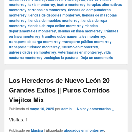
monterrey
,
taxis monterrey
,
teatro monterrey
,
terapias alternativas
monterrey
,
terrenos en monterrey
,
tiendas de computadoras
monterrey
,
tiendas de deportes monterrey
,
tiendas de mascotas
monterrey
,
tiendas de muebles monterrey
,
tiendas de ropa
monterrey
,
tiendas de ropa online monterrey
,
tiendas
departamentales monterrey
,
tiendas en línea monterrey
,
trámites
en línea monterrey
,
trámites gubernamentales monterrey
,
transporte de carga monterrey
,
transporte público monterrey
,
transporte turístico monterrey
,
turismo en monterrey
,
universidades en monterrey
,
veterinarias en monterrey
,
vida
nocturna monterrey
,
zoológico la pastora
|
Deja un comentario
Los Herederos de Nuevo León 20
Grandes Exitos || Puros Corridos
Viejitos Mix
Publicado el
mayo 10, 2025
por
admin
—
No hay comentarios ↓
Visitas: 1
Publicado en
Musica
|
Etiquetado
abogados en monterrey
,