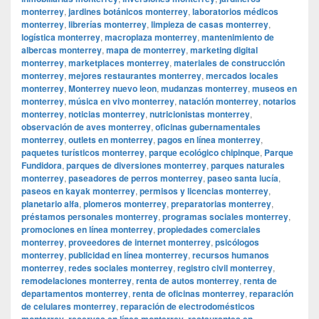
monterrey
,
jardines botánicos monterrey
,
laboratorios médicos
monterrey
,
librerías monterrey
,
limpieza de casas monterrey
,
logística monterrey
,
macroplaza monterrey
,
mantenimiento de
albercas monterrey
,
mapa de monterrey
,
marketing digital
monterrey
,
marketplaces monterrey
,
materiales de construcción
monterrey
,
mejores restaurantes monterrey
,
mercados locales
monterrey
,
Monterrey nuevo leon
,
mudanzas monterrey
,
museos en
monterrey
,
música en vivo monterrey
,
natación monterrey
,
notarios
monterrey
,
noticias monterrey
,
nutricionistas monterrey
,
observación de aves monterrey
,
oficinas gubernamentales
monterrey
,
outlets en monterrey
,
pagos en línea monterrey
,
paquetes turísticos monterrey
,
parque ecológico chipinque
,
Parque
Fundidora
,
parques de diversiones monterrey
,
parques naturales
monterrey
,
paseadores de perros monterrey
,
paseo santa lucía
,
paseos en kayak monterrey
,
permisos y licencias monterrey
,
planetario alfa
,
plomeros monterrey
,
preparatorias monterrey
,
préstamos personales monterrey
,
programas sociales monterrey
,
promociones en línea monterrey
,
propiedades comerciales
monterrey
,
proveedores de internet monterrey
,
psicólogos
monterrey
,
publicidad en línea monterrey
,
recursos humanos
monterrey
,
redes sociales monterrey
,
registro civil monterrey
,
remodelaciones monterrey
,
renta de autos monterrey
,
renta de
departamentos monterrey
,
renta de oficinas monterrey
,
reparación
de celulares monterrey
,
reparación de electrodomésticos
monterrey
,
reservas en línea monterrey
,
restaurantes en