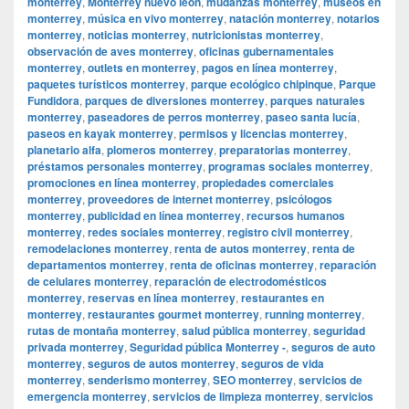
monterrey
,
Monterrey nuevo leon
,
mudanzas monterrey
,
museos en
monterrey
,
música en vivo monterrey
,
natación monterrey
,
notarios
monterrey
,
noticias monterrey
,
nutricionistas monterrey
,
observación de aves monterrey
,
oficinas gubernamentales
monterrey
,
outlets en monterrey
,
pagos en línea monterrey
,
paquetes turísticos monterrey
,
parque ecológico chipinque
,
Parque
Fundidora
,
parques de diversiones monterrey
,
parques naturales
monterrey
,
paseadores de perros monterrey
,
paseo santa lucía
,
paseos en kayak monterrey
,
permisos y licencias monterrey
,
planetario alfa
,
plomeros monterrey
,
preparatorias monterrey
,
préstamos personales monterrey
,
programas sociales monterrey
,
promociones en línea monterrey
,
propiedades comerciales
monterrey
,
proveedores de internet monterrey
,
psicólogos
monterrey
,
publicidad en línea monterrey
,
recursos humanos
monterrey
,
redes sociales monterrey
,
registro civil monterrey
,
remodelaciones monterrey
,
renta de autos monterrey
,
renta de
departamentos monterrey
,
renta de oficinas monterrey
,
reparación
de celulares monterrey
,
reparación de electrodomésticos
monterrey
,
reservas en línea monterrey
,
restaurantes en
monterrey
,
restaurantes gourmet monterrey
,
running monterrey
,
rutas de montaña monterrey
,
salud pública monterrey
,
seguridad
privada monterrey
,
Seguridad pública Monterrey -
,
seguros de auto
monterrey
,
seguros de autos monterrey
,
seguros de vida
monterrey
,
senderismo monterrey
,
SEO monterrey
,
servicios de
emergencia monterrey
,
servicios de limpieza monterrey
,
servicios