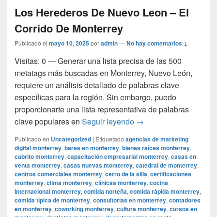
Los Herederos De Nuevo Leon – El
Corrido De Monterrey
Publicado el
mayo 10, 2025
por
admin
—
No hay comentarios ↓
Visitas: 0 — Generar una lista precisa de las 500
metatags más buscadas en Monterrey, Nuevo León,
requiere un análisis detallado de palabras clave
específicas para la región. Sin embargo, puedo
proporcionarte una lista representativa de palabras
Los Herederos De Nuev
clave populares en
Seguir leyendo
→
Publicado en
Uncategorized
|
Etiquetado
agencias de marketing
digital monterrey
,
bares en monterrey
,
bienes raíces monterrey
,
cabrito monterrey
,
capacitación empresarial monterrey
,
casas en
venta monterrey
,
casas nuevas monterrey
,
catedral de monterrey
,
centros comerciales monterrey
,
cerro de la silla
,
certificaciones
monterrey
,
clima monterrey
,
clínicas monterrey
,
cocina
internacional monterrey
,
comida norteña
,
comida rápida monterrey
,
comida típica de monterrey
,
consultorías en monterrey
,
contadores
en monterrey
,
coworking monterrey
,
cultura monterrey
,
cursos en