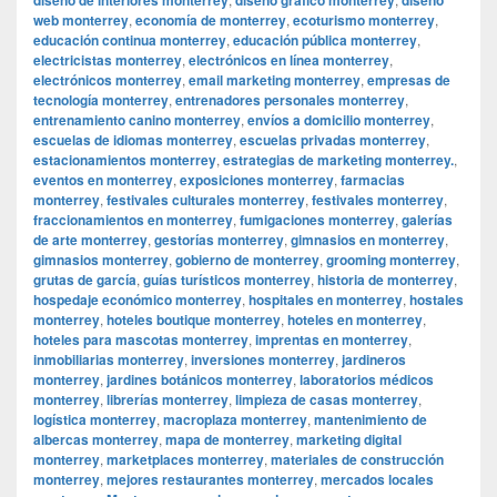
web monterrey
,
economía de monterrey
,
ecoturismo monterrey
,
educación continua monterrey
,
educación pública monterrey
,
electricistas monterrey
,
electrónicos en línea monterrey
,
electrónicos monterrey
,
email marketing monterrey
,
empresas de
tecnología monterrey
,
entrenadores personales monterrey
,
entrenamiento canino monterrey
,
envíos a domicilio monterrey
,
escuelas de idiomas monterrey
,
escuelas privadas monterrey
,
estacionamientos monterrey
,
estrategias de marketing monterrey.
,
eventos en monterrey
,
exposiciones monterrey
,
farmacias
monterrey
,
festivales culturales monterrey
,
festivales monterrey
,
fraccionamientos en monterrey
,
fumigaciones monterrey
,
galerías
de arte monterrey
,
gestorías monterrey
,
gimnasios en monterrey
,
gimnasios monterrey
,
gobierno de monterrey
,
grooming monterrey
,
grutas de garcía
,
guías turísticos monterrey
,
historia de monterrey
,
hospedaje económico monterrey
,
hospitales en monterrey
,
hostales
monterrey
,
hoteles boutique monterrey
,
hoteles en monterrey
,
hoteles para mascotas monterrey
,
imprentas en monterrey
,
inmobiliarias monterrey
,
inversiones monterrey
,
jardineros
monterrey
,
jardines botánicos monterrey
,
laboratorios médicos
monterrey
,
librerías monterrey
,
limpieza de casas monterrey
,
logística monterrey
,
macroplaza monterrey
,
mantenimiento de
albercas monterrey
,
mapa de monterrey
,
marketing digital
monterrey
,
marketplaces monterrey
,
materiales de construcción
monterrey
,
mejores restaurantes monterrey
,
mercados locales