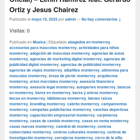
Ortiz y Jesus Chairez
Publicado el
mayo 10, 2025
por
admin
—
No hay comentarios ↓
Visitas: 0
Publicado en
Musica
|
Etiquetado
abogados en monterrey
,
accesorios para mascotas monterrey
,
actividades para niños
monterrey
,
adopción de mascotas monterrey
,
agencias de autos
monterrey
,
agencias de marketing digital monterrey
,
agencias de
publicidad digital monterrey
,
agencias de publicidad monterrey
,
agencias de viajes monterrey
,
albañiles monterrey
,
alimentos para
mascotas monterrey
,
áreas de picnic monterrey
,
arquitectos
monterrey
,
artes marciales monterrey
,
asesoría financiera
monterrey
,
asesoría legal monterrey
,
autopartes monterrey
,
bancos
en monterrey
,
bares en monterrey
,
bares y antros monterrey
,
becas en monterrey
,
bibliotecas monterrey
,
bienes raíces
monterrey
,
branding monterrey
,
cabrito monterrey
,
campamentos
monterrey
,
campañas publicitarias monterrey
,
canchas deportivas
monterrey
,
capacitación empresarial monterrey
,
carpinteros
monterrey
,
casas de cambio monterrey
,
casas en venta monterrey
,
casas nuevas monterrey
,
catedral de monterrey
,
centros
comerciales monterrey
,
centros culturales monterrey
,
centros de
investigación monterrey
,
cerrajeros monterrey
,
cerro de la silla
,