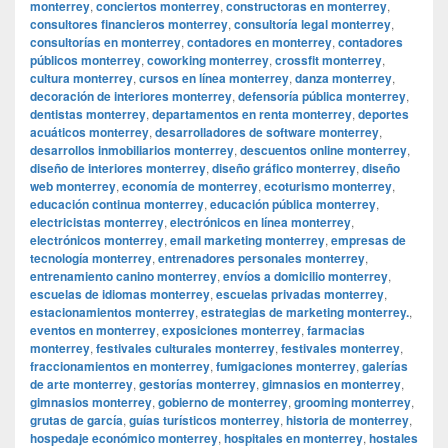
monterrey
,
conciertos monterrey
,
constructoras en monterrey
,
consultores financieros monterrey
,
consultoría legal monterrey
,
consultorías en monterrey
,
contadores en monterrey
,
contadores
públicos monterrey
,
coworking monterrey
,
crossfit monterrey
,
cultura monterrey
,
cursos en línea monterrey
,
danza monterrey
,
decoración de interiores monterrey
,
defensoría pública monterrey
,
dentistas monterrey
,
departamentos en renta monterrey
,
deportes
acuáticos monterrey
,
desarrolladores de software monterrey
,
desarrollos inmobiliarios monterrey
,
descuentos online monterrey
,
diseño de interiores monterrey
,
diseño gráfico monterrey
,
diseño
web monterrey
,
economía de monterrey
,
ecoturismo monterrey
,
educación continua monterrey
,
educación pública monterrey
,
electricistas monterrey
,
electrónicos en línea monterrey
,
electrónicos monterrey
,
email marketing monterrey
,
empresas de
tecnología monterrey
,
entrenadores personales monterrey
,
entrenamiento canino monterrey
,
envíos a domicilio monterrey
,
escuelas de idiomas monterrey
,
escuelas privadas monterrey
,
estacionamientos monterrey
,
estrategias de marketing monterrey.
,
eventos en monterrey
,
exposiciones monterrey
,
farmacias
monterrey
,
festivales culturales monterrey
,
festivales monterrey
,
fraccionamientos en monterrey
,
fumigaciones monterrey
,
galerías
de arte monterrey
,
gestorías monterrey
,
gimnasios en monterrey
,
gimnasios monterrey
,
gobierno de monterrey
,
grooming monterrey
,
grutas de garcía
,
guías turísticos monterrey
,
historia de monterrey
,
hospedaje económico monterrey
,
hospitales en monterrey
,
hostales