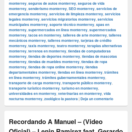
monterrey
,
seguros de autos monterrey
,
seguros de vida
monterrey
,
senderismo monterrey
,
SEO monterrey
,
servicios de
emergencia monterrey
,
servicios de limpieza monterrey
,
servicios
legales monterrey
,
servicios migratorios monterrey
,
servicios
municipales monterrey
,
soporte técnico monterrey
,
spas en
monterrey
,
supermercados en línea monterrey
,
supermercados
monterrey
,
tacos en monterrey
,
talleres de arte monterrey
,
talleres
mecánicos monterrey
,
talleres monterrey
,
tarjetas de crédito
monterrey
,
taxis monterrey
,
teatro monterrey
,
terapias alternativas
monterrey
,
terrenos en monterrey
,
tiendas de computadoras
monterrey
,
tiendas de deportes monterrey
,
tiendas de mascotas
monterrey
,
tiendas de muebles monterrey
,
tiendas de ropa
monterrey
,
tiendas de ropa online monterrey
,
tiendas
departamentales monterrey
,
tiendas en línea monterrey
,
trámites
en línea monterrey
,
trámites gubernamentales monterrey
,
transporte de carga monterrey
,
transporte público monterrey
,
transporte turístico monterrey
,
turismo en monterrey
,
universidades en monterrey
,
veterinarias en monterrey
,
vida
nocturna monterrey
,
zoológico la pastora
|
Deja un comentario
Recordando A Manuel – (Video
Oficial) – Lenin Ramirez feat. Gerardo