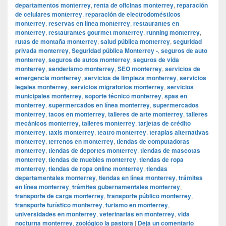
departamentos monterrey
,
renta de oficinas monterrey
,
reparación
de celulares monterrey
,
reparación de electrodomésticos
monterrey
,
reservas en línea monterrey
,
restaurantes en
monterrey
,
restaurantes gourmet monterrey
,
running monterrey
,
rutas de montaña monterrey
,
salud pública monterrey
,
seguridad
privada monterrey
,
Seguridad pública Monterrey -
,
seguros de auto
monterrey
,
seguros de autos monterrey
,
seguros de vida
monterrey
,
senderismo monterrey
,
SEO monterrey
,
servicios de
emergencia monterrey
,
servicios de limpieza monterrey
,
servicios
legales monterrey
,
servicios migratorios monterrey
,
servicios
municipales monterrey
,
soporte técnico monterrey
,
spas en
monterrey
,
supermercados en línea monterrey
,
supermercados
monterrey
,
tacos en monterrey
,
talleres de arte monterrey
,
talleres
mecánicos monterrey
,
talleres monterrey
,
tarjetas de crédito
monterrey
,
taxis monterrey
,
teatro monterrey
,
terapias alternativas
monterrey
,
terrenos en monterrey
,
tiendas de computadoras
monterrey
,
tiendas de deportes monterrey
,
tiendas de mascotas
monterrey
,
tiendas de muebles monterrey
,
tiendas de ropa
monterrey
,
tiendas de ropa online monterrey
,
tiendas
departamentales monterrey
,
tiendas en línea monterrey
,
trámites
en línea monterrey
,
trámites gubernamentales monterrey
,
transporte de carga monterrey
,
transporte público monterrey
,
transporte turístico monterrey
,
turismo en monterrey
,
universidades en monterrey
,
veterinarias en monterrey
,
vida
nocturna monterrey
,
zoológico la pastora
|
Deja un comentario