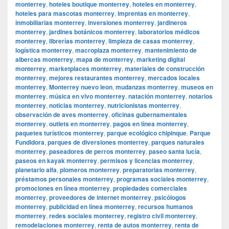
monterrey
,
hoteles boutique monterrey
,
hoteles en monterrey
,
hoteles para mascotas monterrey
,
imprentas en monterrey
,
inmobiliarias monterrey
,
inversiones monterrey
,
jardineros
monterrey
,
jardines botánicos monterrey
,
laboratorios médicos
monterrey
,
librerías monterrey
,
limpieza de casas monterrey
,
logística monterrey
,
macroplaza monterrey
,
mantenimiento de
albercas monterrey
,
mapa de monterrey
,
marketing digital
monterrey
,
marketplaces monterrey
,
materiales de construcción
monterrey
,
mejores restaurantes monterrey
,
mercados locales
monterrey
,
Monterrey nuevo leon
,
mudanzas monterrey
,
museos en
monterrey
,
música en vivo monterrey
,
natación monterrey
,
notarios
monterrey
,
noticias monterrey
,
nutricionistas monterrey
,
observación de aves monterrey
,
oficinas gubernamentales
monterrey
,
outlets en monterrey
,
pagos en línea monterrey
,
paquetes turísticos monterrey
,
parque ecológico chipinque
,
Parque
Fundidora
,
parques de diversiones monterrey
,
parques naturales
monterrey
,
paseadores de perros monterrey
,
paseo santa lucía
,
paseos en kayak monterrey
,
permisos y licencias monterrey
,
planetario alfa
,
plomeros monterrey
,
preparatorias monterrey
,
préstamos personales monterrey
,
programas sociales monterrey
,
promociones en línea monterrey
,
propiedades comerciales
monterrey
,
proveedores de internet monterrey
,
psicólogos
monterrey
,
publicidad en línea monterrey
,
recursos humanos
monterrey
,
redes sociales monterrey
,
registro civil monterrey
,
remodelaciones monterrey
,
renta de autos monterrey
,
renta de