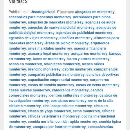
Visitas: 2
Publicado en
Uncategorized
|
Etiquetado
abogados en monterrey
,
accesorios para mascotas monterrey
,
actividades para niños
monterrey
,
adopción de mascotas monterrey
,
agencias de autos
monterrey
,
agencias de marketing digital monterrey
,
agencias de
publicidad digital monterrey
,
agencias de publicidad monterrey
,
agencias de viajes monterrey
,
albañiles monterrey
,
alimentos para
mascotas monterrey
,
áreas de picnic monterrey
,
arquitectos
monterrey
,
artes marciales monterrey
,
asesoría financiera
monterrey
,
asesoría legal monterrey
,
autopartes monterrey
,
bancos
en monterrey
,
bares en monterrey
,
bares y antros monterrey
,
becas en monterrey
,
bibliotecas monterrey
,
bienes raíces
monterrey
,
branding monterrey
,
cabrito monterrey
,
campamentos
monterrey
,
campañas publicitarias monterrey
,
canchas deportivas
monterrey
,
capacitación empresarial monterrey
,
carpinteros
monterrey
,
casas de cambio monterrey
,
casas en venta monterrey
,
casas nuevas monterrey
,
catedral de monterrey
,
centros
comerciales monterrey
,
centros culturales monterrey
,
centros de
investigación monterrey
,
cerrajeros monterrey
,
cerro de la silla
,
ciclismo monterrey
,
cine independiente monterrey
,
cines en
monterrey
,
clases de yoga monterrey
,
clima monterrey
,
clínicas
monterrey
,
clínicas veterinarias monterrey
,
cocina internacional
monterrey
,
comida norteña
,
comida rápida monterrey
,
comida típica
de monterrey
,
compras por internet monterrey
,
concesionarias