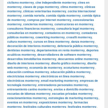
ciclismo monterrey
,
cine independiente monterrey
,
cines en
monterrey
,
clases de yoga monterrey
,
clima monterrey
,
clínicas
monterrey
,
clínicas veterinarias monterrey
,
cocina internacional
monterrey
,
comida norteña
,
comida rápida monterrey
,
comida típica
de monterrey
,
compras por internet monterrey
,
concesionarias
monterrey
,
conciertos monterrey
,
constructoras en monterrey
,
consultores financieros monterrey
,
consultoría legal monterrey
,
consultorías en monterrey
,
contadores en monterrey
,
contadores
públicos monterrey
,
coworking monterrey
,
crossfit monterrey
,
cultura monterrey
,
cursos en línea monterrey
,
danza monterrey
,
decoración de interiores monterrey
,
defensoría pública monterrey
,
dentistas monterrey
,
departamentos en renta monterrey
,
deportes
acuáticos monterrey
,
desarrolladores de software monterrey
,
desarrollos inmobiliarios monterrey
,
descuentos online monterrey
,
diseño de interiores monterrey
,
diseño gráfico monterrey
,
diseño
web monterrey
,
economía de monterrey
,
ecoturismo monterrey
,
educación continua monterrey
,
educación pública monterrey
,
electricistas monterrey
,
electrónicos en línea monterrey
,
electrónicos monterrey
,
email marketing monterrey
,
empresas de
tecnología monterrey
,
entrenadores personales monterrey
,
entrenamiento canino monterrey
,
envíos a domicilio monterrey
,
escuelas de idiomas monterrey
,
escuelas privadas monterrey
,
estacionamientos monterrey
,
estrategias de marketing monterrey.
,
eventos en monterrey
,
exposiciones monterrey
,
farmacias
monterrey
,
festivales culturales monterrey
,
festivales monterrey
,