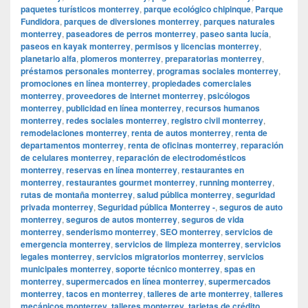
paquetes turísticos monterrey
,
parque ecológico chipinque
,
Parque
Fundidora
,
parques de diversiones monterrey
,
parques naturales
monterrey
,
paseadores de perros monterrey
,
paseo santa lucía
,
paseos en kayak monterrey
,
permisos y licencias monterrey
,
planetario alfa
,
plomeros monterrey
,
preparatorias monterrey
,
préstamos personales monterrey
,
programas sociales monterrey
,
promociones en línea monterrey
,
propiedades comerciales
monterrey
,
proveedores de internet monterrey
,
psicólogos
monterrey
,
publicidad en línea monterrey
,
recursos humanos
monterrey
,
redes sociales monterrey
,
registro civil monterrey
,
remodelaciones monterrey
,
renta de autos monterrey
,
renta de
departamentos monterrey
,
renta de oficinas monterrey
,
reparación
de celulares monterrey
,
reparación de electrodomésticos
monterrey
,
reservas en línea monterrey
,
restaurantes en
monterrey
,
restaurantes gourmet monterrey
,
running monterrey
,
rutas de montaña monterrey
,
salud pública monterrey
,
seguridad
privada monterrey
,
Seguridad pública Monterrey -
,
seguros de auto
monterrey
,
seguros de autos monterrey
,
seguros de vida
monterrey
,
senderismo monterrey
,
SEO monterrey
,
servicios de
emergencia monterrey
,
servicios de limpieza monterrey
,
servicios
legales monterrey
,
servicios migratorios monterrey
,
servicios
municipales monterrey
,
soporte técnico monterrey
,
spas en
monterrey
,
supermercados en línea monterrey
,
supermercados
monterrey
,
tacos en monterrey
,
talleres de arte monterrey
,
talleres
mecánicos monterrey
,
talleres monterrey
,
tarjetas de crédito