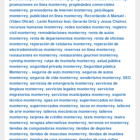
promociones en línea monterrey
,
propiedades comerciales
monterrey
,
proveedores de internet monterrey
,
psicólogos
monterrey
,
publicidad en línea monterrey
,
Recordando A Manuel -
(Video Oficial) - Lenin Ramirez feat. Gerardo Ortiz y Jesus Chairez
,
recursos humanos monterrey
,
redes sociales monterrey
,
registro
civil monterrey
,
remodelaciones monterrey
,
renta de autos
monterrey
,
renta de departamentos monterrey
,
renta de oficinas
monterrey
,
reparación de celulares monterrey
,
reparación de
electrodomésticos monterrey
,
reservas en línea monterrey
,
restaurantes en monterrey
,
restaurantes gourmet monterrey
,
running monterrey
,
rutas de montaña monterrey
,
salud pública
monterrey
,
seguridad privada monterrey
,
Seguridad pública
Monterrey -
,
seguros de auto monterrey
,
seguros de autos
monterrey
,
seguros de vida monterrey
,
senderismo monterrey
,
SEO
monterrey
,
servicios de emergencia monterrey
,
servicios de
limpieza monterrey
,
servicios legales monterrey
,
servicios
migratorios monterrey
,
servicios municipales monterrey
,
soporte
técnico monterrey
,
spas en monterrey
,
supermercados en línea
monterrey
,
supermercados monterrey
,
tacos en monterrey
,
talleres
de arte monterrey
,
talleres mecánicos monterrey
,
talleres
monterrey
,
tarjetas de crédito monterrey
,
taxis monterrey
,
teatro
monterrey
,
terapias alternativas monterrey
,
terrenos en monterrey
,
tiendas de computadoras monterrey
,
tiendas de deportes
monterrey
,
tiendas de mascotas monterrey
,
tiendas de muebles
monterrey
,
tiendas de ropa monterrey
,
tiendas de ropa online