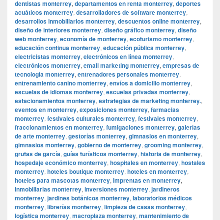
dentistas monterrey
,
departamentos en renta monterrey
,
deportes
acuáticos monterrey
,
desarrolladores de software monterrey
,
desarrollos inmobiliarios monterrey
,
descuentos online monterrey
,
diseño de interiores monterrey
,
diseño gráfico monterrey
,
diseño
web monterrey
,
economía de monterrey
,
ecoturismo monterrey
,
educación continua monterrey
,
educación pública monterrey
,
electricistas monterrey
,
electrónicos en línea monterrey
,
electrónicos monterrey
,
email marketing monterrey
,
empresas de
tecnología monterrey
,
entrenadores personales monterrey
,
entrenamiento canino monterrey
,
envíos a domicilio monterrey
,
escuelas de idiomas monterrey
,
escuelas privadas monterrey
,
estacionamientos monterrey
,
estrategias de marketing monterrey.
,
eventos en monterrey
,
exposiciones monterrey
,
farmacias
monterrey
,
festivales culturales monterrey
,
festivales monterrey
,
fraccionamientos en monterrey
,
fumigaciones monterrey
,
galerías
de arte monterrey
,
gestorías monterrey
,
gimnasios en monterrey
,
gimnasios monterrey
,
gobierno de monterrey
,
grooming monterrey
,
grutas de garcía
,
guías turísticos monterrey
,
historia de monterrey
,
hospedaje económico monterrey
,
hospitales en monterrey
,
hostales
monterrey
,
hoteles boutique monterrey
,
hoteles en monterrey
,
hoteles para mascotas monterrey
,
imprentas en monterrey
,
inmobiliarias monterrey
,
inversiones monterrey
,
jardineros
monterrey
,
jardines botánicos monterrey
,
laboratorios médicos
monterrey
,
librerías monterrey
,
limpieza de casas monterrey
,
logística monterrey
,
macroplaza monterrey
,
mantenimiento de