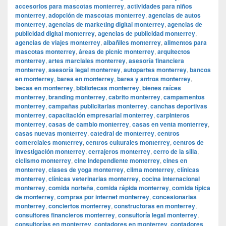
accesorios para mascotas monterrey
,
actividades para niños
monterrey
,
adopción de mascotas monterrey
,
agencias de autos
monterrey
,
agencias de marketing digital monterrey
,
agencias de
publicidad digital monterrey
,
agencias de publicidad monterrey
,
agencias de viajes monterrey
,
albañiles monterrey
,
alimentos para
mascotas monterrey
,
áreas de picnic monterrey
,
arquitectos
monterrey
,
artes marciales monterrey
,
asesoría financiera
monterrey
,
asesoría legal monterrey
,
autopartes monterrey
,
bancos
en monterrey
,
bares en monterrey
,
bares y antros monterrey
,
becas en monterrey
,
bibliotecas monterrey
,
bienes raíces
monterrey
,
branding monterrey
,
cabrito monterrey
,
campamentos
monterrey
,
campañas publicitarias monterrey
,
canchas deportivas
monterrey
,
capacitación empresarial monterrey
,
carpinteros
monterrey
,
casas de cambio monterrey
,
casas en venta monterrey
,
casas nuevas monterrey
,
catedral de monterrey
,
centros
comerciales monterrey
,
centros culturales monterrey
,
centros de
investigación monterrey
,
cerrajeros monterrey
,
cerro de la silla
,
ciclismo monterrey
,
cine independiente monterrey
,
cines en
monterrey
,
clases de yoga monterrey
,
clima monterrey
,
clínicas
monterrey
,
clínicas veterinarias monterrey
,
cocina internacional
monterrey
,
comida norteña
,
comida rápida monterrey
,
comida típica
de monterrey
,
compras por internet monterrey
,
concesionarias
monterrey
,
conciertos monterrey
,
constructoras en monterrey
,
consultores financieros monterrey
,
consultoría legal monterrey
,
consultorías en monterrey
,
contadores en monterrey
,
contadores