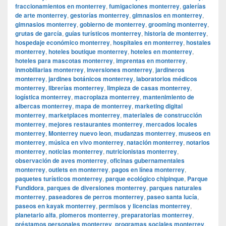
fraccionamientos en monterrey
,
fumigaciones monterrey
,
galerías
de arte monterrey
,
gestorías monterrey
,
gimnasios en monterrey
,
gimnasios monterrey
,
gobierno de monterrey
,
grooming monterrey
,
grutas de garcía
,
guías turísticos monterrey
,
historia de monterrey
,
hospedaje económico monterrey
,
hospitales en monterrey
,
hostales
monterrey
,
hoteles boutique monterrey
,
hoteles en monterrey
,
hoteles para mascotas monterrey
,
imprentas en monterrey
,
inmobiliarias monterrey
,
inversiones monterrey
,
jardineros
monterrey
,
jardines botánicos monterrey
,
laboratorios médicos
monterrey
,
librerías monterrey
,
limpieza de casas monterrey
,
logística monterrey
,
macroplaza monterrey
,
mantenimiento de
albercas monterrey
,
mapa de monterrey
,
marketing digital
monterrey
,
marketplaces monterrey
,
materiales de construcción
monterrey
,
mejores restaurantes monterrey
,
mercados locales
monterrey
,
Monterrey nuevo leon
,
mudanzas monterrey
,
museos en
monterrey
,
música en vivo monterrey
,
natación monterrey
,
notarios
monterrey
,
noticias monterrey
,
nutricionistas monterrey
,
observación de aves monterrey
,
oficinas gubernamentales
monterrey
,
outlets en monterrey
,
pagos en línea monterrey
,
paquetes turísticos monterrey
,
parque ecológico chipinque
,
Parque
Fundidora
,
parques de diversiones monterrey
,
parques naturales
monterrey
,
paseadores de perros monterrey
,
paseo santa lucía
,
paseos en kayak monterrey
,
permisos y licencias monterrey
,
planetario alfa
,
plomeros monterrey
,
preparatorias monterrey
,
préstamos personales monterrey
,
programas sociales monterrey
,