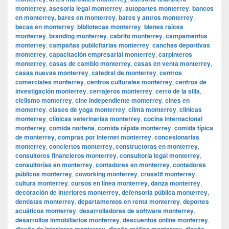
monterrey
,
asesoría legal monterrey
,
autopartes monterrey
,
bancos
en monterrey
,
bares en monterrey
,
bares y antros monterrey
,
becas en monterrey
,
bibliotecas monterrey
,
bienes raíces
monterrey
,
branding monterrey
,
cabrito monterrey
,
campamentos
monterrey
,
campañas publicitarias monterrey
,
canchas deportivas
monterrey
,
capacitación empresarial monterrey
,
carpinteros
monterrey
,
casas de cambio monterrey
,
casas en venta monterrey
,
casas nuevas monterrey
,
catedral de monterrey
,
centros
comerciales monterrey
,
centros culturales monterrey
,
centros de
investigación monterrey
,
cerrajeros monterrey
,
cerro de la silla
,
ciclismo monterrey
,
cine independiente monterrey
,
cines en
monterrey
,
clases de yoga monterrey
,
clima monterrey
,
clínicas
monterrey
,
clínicas veterinarias monterrey
,
cocina internacional
monterrey
,
comida norteña
,
comida rápida monterrey
,
comida típica
de monterrey
,
compras por internet monterrey
,
concesionarias
monterrey
,
conciertos monterrey
,
constructoras en monterrey
,
consultores financieros monterrey
,
consultoría legal monterrey
,
consultorías en monterrey
,
contadores en monterrey
,
contadores
públicos monterrey
,
coworking monterrey
,
crossfit monterrey
,
cultura monterrey
,
cursos en línea monterrey
,
danza monterrey
,
decoración de interiores monterrey
,
defensoría pública monterrey
,
dentistas monterrey
,
departamentos en renta monterrey
,
deportes
acuáticos monterrey
,
desarrolladores de software monterrey
,
desarrollos inmobiliarios monterrey
,
descuentos online monterrey
,
diseño de interiores monterrey
,
diseño gráfico monterrey
,
diseño