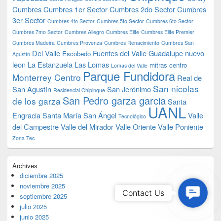
Cumbres
Cumbres 1er Sector
Cumbres 2do Sector
Cumbres
3er Sector
Cumbres 4to Sector
Cumbres 5to Sector
Cumbres 6to Sector
Cumbres 7mo Sector
Cumbres Allegro
Cumbres Elite
Cumbres Elite Premier
Cumbres Madeira
Cumbres Provenza
Cumbres Renacimiento
Cumbres San
Del Valle
Fuentes del Valle
Guadalupe nuevo
Escobedo
Agustín
leon
La Estanzuela
Las Lomas
mitras centro
Lomas del Valle
Parque Fundidora
Monterrey Centro
Real de
San nicolas
San Agustín
San Jerónimo
Residencial Chipinque
San Pedro garza garcia
de los garza
Santa
UANL
Engracia
Santa María
San Ángel
Valle
Tecnológico
del Campestre
Valle del Mirador
Valle Oriente
Valle Poniente
Zona Tec
Archives
diciembre 2025
noviembre 2025
Contac
Contact Us
septiembre 2025
Us
julio 2025
junio 2025