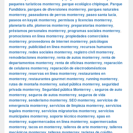
paquetes turísticos monterrey
,
parque ecológico chipinque
,
Parque
Fundidora
,
parques de diversiones monterrey
,
parques naturales
monterrey
,
paseadores de perros monterrey
,
paseo santa lucía
,
paseos en kayak monterrey
,
permisos y licencias monterrey
,
planetario alfa
,
plomeros monterrey
,
preparatorias monterrey
,
préstamos personales monterrey
,
programas sociales monterrey
,
promociones en línea monterrey
,
propiedades comerciales
monterrey
,
proveedores de internet monterrey
,
psicólogos
monterrey
,
publicidad en línea monterrey
,
recursos humanos
monterrey
,
redes sociales monterrey
,
registro civil monterrey
,
remodelaciones monterrey
,
renta de autos monterrey
,
renta de
departamentos monterrey
,
renta de oficinas monterrey
,
reparación
de celulares monterrey
,
reparación de electrodomésticos
monterrey
,
reservas en línea monterrey
,
restaurantes en
monterrey
,
restaurantes gourmet monterrey
,
running monterrey
,
rutas de montaña monterrey
,
salud pública monterrey
,
seguridad
privada monterrey
,
Seguridad pública Monterrey -
,
seguros de auto
monterrey
,
seguros de autos monterrey
,
seguros de vida
monterrey
,
senderismo monterrey
,
SEO monterrey
,
servicios de
emergencia monterrey
,
servicios de limpieza monterrey
,
servicios
legales monterrey
,
servicios migratorios monterrey
,
servicios
municipales monterrey
,
soporte técnico monterrey
,
spas en
monterrey
,
supermercados en línea monterrey
,
supermercados
monterrey
,
tacos en monterrey
,
talleres de arte monterrey
,
talleres
mecánicos monterrey
,
talleres monterrey
,
tarjetas de crédito