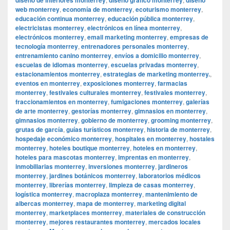
web monterrey
,
economía de monterrey
,
ecoturismo monterrey
,
educación continua monterrey
,
educación pública monterrey
,
electricistas monterrey
,
electrónicos en línea monterrey
,
electrónicos monterrey
,
email marketing monterrey
,
empresas de
tecnología monterrey
,
entrenadores personales monterrey
,
entrenamiento canino monterrey
,
envíos a domicilio monterrey
,
escuelas de idiomas monterrey
,
escuelas privadas monterrey
,
estacionamientos monterrey
,
estrategias de marketing monterrey.
,
eventos en monterrey
,
exposiciones monterrey
,
farmacias
monterrey
,
festivales culturales monterrey
,
festivales monterrey
,
fraccionamientos en monterrey
,
fumigaciones monterrey
,
galerías
de arte monterrey
,
gestorías monterrey
,
gimnasios en monterrey
,
gimnasios monterrey
,
gobierno de monterrey
,
grooming monterrey
,
grutas de garcía
,
guías turísticos monterrey
,
historia de monterrey
,
hospedaje económico monterrey
,
hospitales en monterrey
,
hostales
monterrey
,
hoteles boutique monterrey
,
hoteles en monterrey
,
hoteles para mascotas monterrey
,
imprentas en monterrey
,
inmobiliarias monterrey
,
inversiones monterrey
,
jardineros
monterrey
,
jardines botánicos monterrey
,
laboratorios médicos
monterrey
,
librerías monterrey
,
limpieza de casas monterrey
,
logística monterrey
,
macroplaza monterrey
,
mantenimiento de
albercas monterrey
,
mapa de monterrey
,
marketing digital
monterrey
,
marketplaces monterrey
,
materiales de construcción
monterrey
,
mejores restaurantes monterrey
,
mercados locales