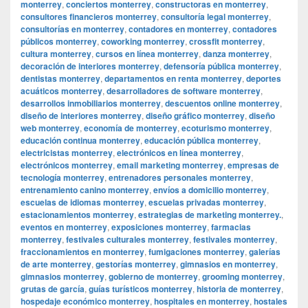
monterrey
,
conciertos monterrey
,
constructoras en monterrey
,
consultores financieros monterrey
,
consultoría legal monterrey
,
consultorías en monterrey
,
contadores en monterrey
,
contadores
públicos monterrey
,
coworking monterrey
,
crossfit monterrey
,
cultura monterrey
,
cursos en línea monterrey
,
danza monterrey
,
decoración de interiores monterrey
,
defensoría pública monterrey
,
dentistas monterrey
,
departamentos en renta monterrey
,
deportes
acuáticos monterrey
,
desarrolladores de software monterrey
,
desarrollos inmobiliarios monterrey
,
descuentos online monterrey
,
diseño de interiores monterrey
,
diseño gráfico monterrey
,
diseño
web monterrey
,
economía de monterrey
,
ecoturismo monterrey
,
educación continua monterrey
,
educación pública monterrey
,
electricistas monterrey
,
electrónicos en línea monterrey
,
electrónicos monterrey
,
email marketing monterrey
,
empresas de
tecnología monterrey
,
entrenadores personales monterrey
,
entrenamiento canino monterrey
,
envíos a domicilio monterrey
,
escuelas de idiomas monterrey
,
escuelas privadas monterrey
,
estacionamientos monterrey
,
estrategias de marketing monterrey.
,
eventos en monterrey
,
exposiciones monterrey
,
farmacias
monterrey
,
festivales culturales monterrey
,
festivales monterrey
,
fraccionamientos en monterrey
,
fumigaciones monterrey
,
galerías
de arte monterrey
,
gestorías monterrey
,
gimnasios en monterrey
,
gimnasios monterrey
,
gobierno de monterrey
,
grooming monterrey
,
grutas de garcía
,
guías turísticos monterrey
,
historia de monterrey
,
hospedaje económico monterrey
,
hospitales en monterrey
,
hostales