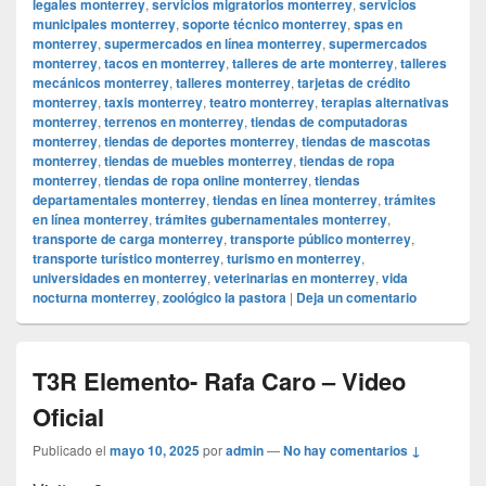
legales monterrey
,
servicios migratorios monterrey
,
servicios
municipales monterrey
,
soporte técnico monterrey
,
spas en
monterrey
,
supermercados en línea monterrey
,
supermercados
monterrey
,
tacos en monterrey
,
talleres de arte monterrey
,
talleres
mecánicos monterrey
,
talleres monterrey
,
tarjetas de crédito
monterrey
,
taxis monterrey
,
teatro monterrey
,
terapias alternativas
monterrey
,
terrenos en monterrey
,
tiendas de computadoras
monterrey
,
tiendas de deportes monterrey
,
tiendas de mascotas
monterrey
,
tiendas de muebles monterrey
,
tiendas de ropa
monterrey
,
tiendas de ropa online monterrey
,
tiendas
departamentales monterrey
,
tiendas en línea monterrey
,
trámites
en línea monterrey
,
trámites gubernamentales monterrey
,
transporte de carga monterrey
,
transporte público monterrey
,
transporte turístico monterrey
,
turismo en monterrey
,
universidades en monterrey
,
veterinarias en monterrey
,
vida
nocturna monterrey
,
zoológico la pastora
|
Deja un comentario
T3R Elemento- Rafa Caro – Video
Oficial
Publicado el
mayo 10, 2025
por
admin
—
No hay comentarios ↓