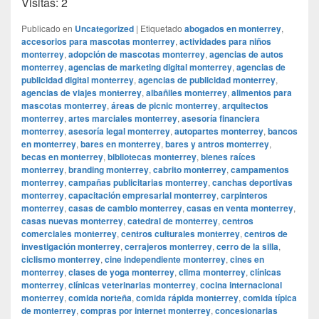
Visitas: 2
Publicado en
Uncategorized
|
Etiquetado
abogados en monterrey
,
accesorios para mascotas monterrey
,
actividades para niños
monterrey
,
adopción de mascotas monterrey
,
agencias de autos
monterrey
,
agencias de marketing digital monterrey
,
agencias de
publicidad digital monterrey
,
agencias de publicidad monterrey
,
agencias de viajes monterrey
,
albañiles monterrey
,
alimentos para
mascotas monterrey
,
áreas de picnic monterrey
,
arquitectos
monterrey
,
artes marciales monterrey
,
asesoría financiera
monterrey
,
asesoría legal monterrey
,
autopartes monterrey
,
bancos
en monterrey
,
bares en monterrey
,
bares y antros monterrey
,
becas en monterrey
,
bibliotecas monterrey
,
bienes raíces
monterrey
,
branding monterrey
,
cabrito monterrey
,
campamentos
monterrey
,
campañas publicitarias monterrey
,
canchas deportivas
monterrey
,
capacitación empresarial monterrey
,
carpinteros
monterrey
,
casas de cambio monterrey
,
casas en venta monterrey
,
casas nuevas monterrey
,
catedral de monterrey
,
centros
comerciales monterrey
,
centros culturales monterrey
,
centros de
investigación monterrey
,
cerrajeros monterrey
,
cerro de la silla
,
ciclismo monterrey
,
cine independiente monterrey
,
cines en
monterrey
,
clases de yoga monterrey
,
clima monterrey
,
clínicas
monterrey
,
clínicas veterinarias monterrey
,
cocina internacional
monterrey
,
comida norteña
,
comida rápida monterrey
,
comida típica
de monterrey
,
compras por internet monterrey
,
concesionarias