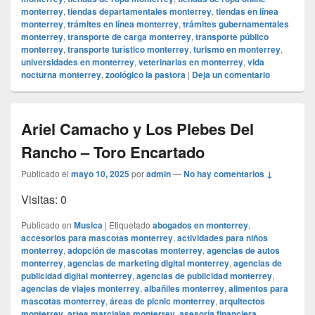
monterrey
,
tiendas departamentales monterrey
,
tiendas en línea
monterrey
,
trámites en línea monterrey
,
trámites gubernamentales
monterrey
,
transporte de carga monterrey
,
transporte público
monterrey
,
transporte turístico monterrey
,
turismo en monterrey
,
universidades en monterrey
,
veterinarias en monterrey
,
vida
nocturna monterrey
,
zoológico la pastora
|
Deja un comentario
Ariel Camacho y Los Plebes Del
Rancho – Toro Encartado
Publicado el
mayo 10, 2025
por
admin
—
No hay comentarios ↓
Visitas: 0
Publicado en
Musica
|
Etiquetado
abogados en monterrey
,
accesorios para mascotas monterrey
,
actividades para niños
monterrey
,
adopción de mascotas monterrey
,
agencias de autos
monterrey
,
agencias de marketing digital monterrey
,
agencias de
publicidad digital monterrey
,
agencias de publicidad monterrey
,
agencias de viajes monterrey
,
albañiles monterrey
,
alimentos para
mascotas monterrey
,
áreas de picnic monterrey
,
arquitectos
monterrey
,
artes marciales monterrey
,
asesoría financiera