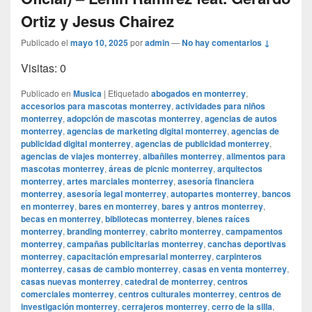
Ortiz y Jesus Chairez
Publicado el
mayo 10, 2025
por
admin
—
No hay comentarios ↓
Visitas: 0
Publicado en
Musica
|
Etiquetado
abogados en monterrey
,
accesorios para mascotas monterrey
,
actividades para niños
monterrey
,
adopción de mascotas monterrey
,
agencias de autos
monterrey
,
agencias de marketing digital monterrey
,
agencias de
publicidad digital monterrey
,
agencias de publicidad monterrey
,
agencias de viajes monterrey
,
albañiles monterrey
,
alimentos para
mascotas monterrey
,
áreas de picnic monterrey
,
arquitectos
monterrey
,
artes marciales monterrey
,
asesoría financiera
monterrey
,
asesoría legal monterrey
,
autopartes monterrey
,
bancos
en monterrey
,
bares en monterrey
,
bares y antros monterrey
,
becas en monterrey
,
bibliotecas monterrey
,
bienes raíces
monterrey
,
branding monterrey
,
cabrito monterrey
,
campamentos
monterrey
,
campañas publicitarias monterrey
,
canchas deportivas
monterrey
,
capacitación empresarial monterrey
,
carpinteros
monterrey
,
casas de cambio monterrey
,
casas en venta monterrey
,
casas nuevas monterrey
,
catedral de monterrey
,
centros
comerciales monterrey
,
centros culturales monterrey
,
centros de
investigación monterrey
,
cerrajeros monterrey
,
cerro de la silla
,