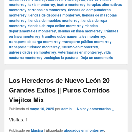
monterrey
,
taxis monterrey
,
teatro monterrey
,
terapias alternativas
monterrey
,
terrenos en monterrey
,
tiendas de computadoras
monterrey
,
tiendas de deportes monterrey
,
tiendas de mascotas
monterrey
,
tiendas de muebles monterrey
,
tiendas de ropa
monterrey
,
tiendas de ropa online monterrey
,
tiendas
departamentales monterrey
,
tiendas en línea monterrey
,
trámites
en línea monterrey
,
trámites gubernamentales monterrey
,
transporte de carga monterrey
,
transporte público monterrey
,
transporte turístico monterrey
,
turismo en monterrey
,
universidades en monterrey
,
veterinarias en monterrey
,
vida
nocturna monterrey
,
zoológico la pastora
|
Deja un comentario
Los Herederos de Nuevo León 20
Grandes Exitos || Puros Corridos
Viejitos Mix
Publicado el
mayo 10, 2025
por
admin
—
No hay comentarios ↓
Visitas: 1
Publicado en
Musica
|
Etiquetado
abogados en monterrey
,