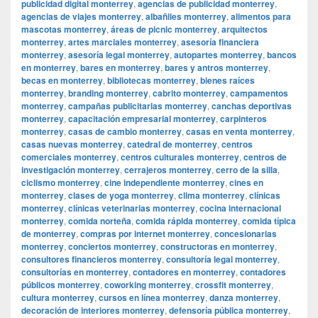
publicidad digital monterrey
,
agencias de publicidad monterrey
,
agencias de viajes monterrey
,
albañiles monterrey
,
alimentos para
mascotas monterrey
,
áreas de picnic monterrey
,
arquitectos
monterrey
,
artes marciales monterrey
,
asesoría financiera
monterrey
,
asesoría legal monterrey
,
autopartes monterrey
,
bancos
en monterrey
,
bares en monterrey
,
bares y antros monterrey
,
becas en monterrey
,
bibliotecas monterrey
,
bienes raíces
monterrey
,
branding monterrey
,
cabrito monterrey
,
campamentos
monterrey
,
campañas publicitarias monterrey
,
canchas deportivas
monterrey
,
capacitación empresarial monterrey
,
carpinteros
monterrey
,
casas de cambio monterrey
,
casas en venta monterrey
,
casas nuevas monterrey
,
catedral de monterrey
,
centros
comerciales monterrey
,
centros culturales monterrey
,
centros de
investigación monterrey
,
cerrajeros monterrey
,
cerro de la silla
,
ciclismo monterrey
,
cine independiente monterrey
,
cines en
monterrey
,
clases de yoga monterrey
,
clima monterrey
,
clínicas
monterrey
,
clínicas veterinarias monterrey
,
cocina internacional
monterrey
,
comida norteña
,
comida rápida monterrey
,
comida típica
de monterrey
,
compras por internet monterrey
,
concesionarias
monterrey
,
conciertos monterrey
,
constructoras en monterrey
,
consultores financieros monterrey
,
consultoría legal monterrey
,
consultorías en monterrey
,
contadores en monterrey
,
contadores
públicos monterrey
,
coworking monterrey
,
crossfit monterrey
,
cultura monterrey
,
cursos en línea monterrey
,
danza monterrey
,
decoración de interiores monterrey
,
defensoría pública monterrey
,