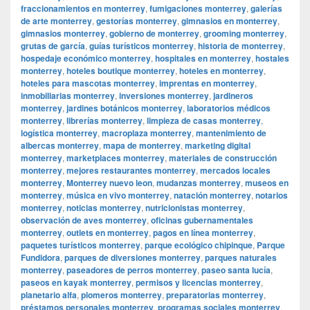
fraccionamientos en monterrey
,
fumigaciones monterrey
,
galerías
de arte monterrey
,
gestorías monterrey
,
gimnasios en monterrey
,
gimnasios monterrey
,
gobierno de monterrey
,
grooming monterrey
,
grutas de garcía
,
guías turísticos monterrey
,
historia de monterrey
,
hospedaje económico monterrey
,
hospitales en monterrey
,
hostales
monterrey
,
hoteles boutique monterrey
,
hoteles en monterrey
,
hoteles para mascotas monterrey
,
imprentas en monterrey
,
inmobiliarias monterrey
,
inversiones monterrey
,
jardineros
monterrey
,
jardines botánicos monterrey
,
laboratorios médicos
monterrey
,
librerías monterrey
,
limpieza de casas monterrey
,
logística monterrey
,
macroplaza monterrey
,
mantenimiento de
albercas monterrey
,
mapa de monterrey
,
marketing digital
monterrey
,
marketplaces monterrey
,
materiales de construcción
monterrey
,
mejores restaurantes monterrey
,
mercados locales
monterrey
,
Monterrey nuevo leon
,
mudanzas monterrey
,
museos en
monterrey
,
música en vivo monterrey
,
natación monterrey
,
notarios
monterrey
,
noticias monterrey
,
nutricionistas monterrey
,
observación de aves monterrey
,
oficinas gubernamentales
monterrey
,
outlets en monterrey
,
pagos en línea monterrey
,
paquetes turísticos monterrey
,
parque ecológico chipinque
,
Parque
Fundidora
,
parques de diversiones monterrey
,
parques naturales
monterrey
,
paseadores de perros monterrey
,
paseo santa lucía
,
paseos en kayak monterrey
,
permisos y licencias monterrey
,
planetario alfa
,
plomeros monterrey
,
preparatorias monterrey
,
préstamos personales monterrey
,
programas sociales monterrey
,