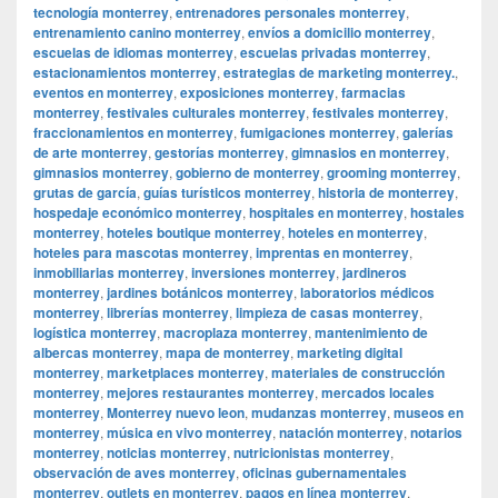
tecnología monterrey
,
entrenadores personales monterrey
,
entrenamiento canino monterrey
,
envíos a domicilio monterrey
,
escuelas de idiomas monterrey
,
escuelas privadas monterrey
,
estacionamientos monterrey
,
estrategias de marketing monterrey.
,
eventos en monterrey
,
exposiciones monterrey
,
farmacias
monterrey
,
festivales culturales monterrey
,
festivales monterrey
,
fraccionamientos en monterrey
,
fumigaciones monterrey
,
galerías
de arte monterrey
,
gestorías monterrey
,
gimnasios en monterrey
,
gimnasios monterrey
,
gobierno de monterrey
,
grooming monterrey
,
grutas de garcía
,
guías turísticos monterrey
,
historia de monterrey
,
hospedaje económico monterrey
,
hospitales en monterrey
,
hostales
monterrey
,
hoteles boutique monterrey
,
hoteles en monterrey
,
hoteles para mascotas monterrey
,
imprentas en monterrey
,
inmobiliarias monterrey
,
inversiones monterrey
,
jardineros
monterrey
,
jardines botánicos monterrey
,
laboratorios médicos
monterrey
,
librerías monterrey
,
limpieza de casas monterrey
,
logística monterrey
,
macroplaza monterrey
,
mantenimiento de
albercas monterrey
,
mapa de monterrey
,
marketing digital
monterrey
,
marketplaces monterrey
,
materiales de construcción
monterrey
,
mejores restaurantes monterrey
,
mercados locales
monterrey
,
Monterrey nuevo leon
,
mudanzas monterrey
,
museos en
monterrey
,
música en vivo monterrey
,
natación monterrey
,
notarios
monterrey
,
noticias monterrey
,
nutricionistas monterrey
,
observación de aves monterrey
,
oficinas gubernamentales
monterrey
,
outlets en monterrey
,
pagos en línea monterrey
,