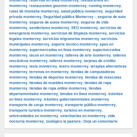
monterrey
,
restaurantes gourmet monterrey
,
running monterrey
,
rutas de montaña monterrey
,
salud pública monterrey
,
seguridad
privada monterrey
,
Seguridad pública Monterrey -
,
seguros de auto
monterrey
,
seguros de autos monterrey
,
seguros de vida
monterrey
,
senderismo monterrey
,
SEO monterrey
,
servicios de
emergencia monterrey
,
servicios de limpieza monterrey
,
servicios
legales monterrey
,
servicios migratorios monterrey
,
servicios
municipales monterrey
,
soporte técnico monterrey
,
spas en
monterrey
,
supermercados en línea monterrey
,
supermercados
monterrey
,
tacos en monterrey
,
talleres de arte monterrey
,
talleres
mecánicos monterrey
,
talleres monterrey
,
tarjetas de crédito
monterrey
,
taxis monterrey
,
teatro monterrey
,
terapias alternativas
monterrey
,
terrenos en monterrey
,
tiendas de computadoras
monterrey
,
tiendas de deportes monterrey
,
tiendas de mascotas
monterrey
,
tiendas de muebles monterrey
,
tiendas de ropa
monterrey
,
tiendas de ropa online monterrey
,
tiendas
departamentales monterrey
,
tiendas en línea monterrey
,
trámites
en línea monterrey
,
trámites gubernamentales monterrey
,
transporte de carga monterrey
,
transporte público monterrey
,
transporte turístico monterrey
,
turismo en monterrey
,
universidades en monterrey
,
veterinarias en monterrey
,
vida
nocturna monterrey
,
zoológico la pastora
|
Deja un comentario
El