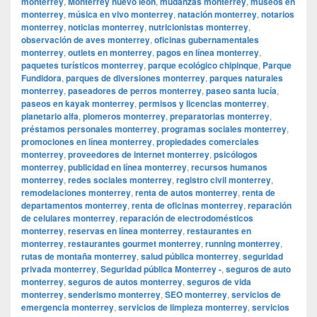
monterrey
,
Monterrey nuevo leon
,
mudanzas monterrey
,
museos en
monterrey
,
música en vivo monterrey
,
natación monterrey
,
notarios
monterrey
,
noticias monterrey
,
nutricionistas monterrey
,
observación de aves monterrey
,
oficinas gubernamentales
monterrey
,
outlets en monterrey
,
pagos en línea monterrey
,
paquetes turísticos monterrey
,
parque ecológico chipinque
,
Parque
Fundidora
,
parques de diversiones monterrey
,
parques naturales
monterrey
,
paseadores de perros monterrey
,
paseo santa lucía
,
paseos en kayak monterrey
,
permisos y licencias monterrey
,
planetario alfa
,
plomeros monterrey
,
preparatorias monterrey
,
préstamos personales monterrey
,
programas sociales monterrey
,
promociones en línea monterrey
,
propiedades comerciales
monterrey
,
proveedores de internet monterrey
,
psicólogos
monterrey
,
publicidad en línea monterrey
,
recursos humanos
monterrey
,
redes sociales monterrey
,
registro civil monterrey
,
remodelaciones monterrey
,
renta de autos monterrey
,
renta de
departamentos monterrey
,
renta de oficinas monterrey
,
reparación
de celulares monterrey
,
reparación de electrodomésticos
monterrey
,
reservas en línea monterrey
,
restaurantes en
monterrey
,
restaurantes gourmet monterrey
,
running monterrey
,
rutas de montaña monterrey
,
salud pública monterrey
,
seguridad
privada monterrey
,
Seguridad pública Monterrey -
,
seguros de auto
monterrey
,
seguros de autos monterrey
,
seguros de vida
monterrey
,
senderismo monterrey
,
SEO monterrey
,
servicios de
emergencia monterrey
,
servicios de limpieza monterrey
,
servicios