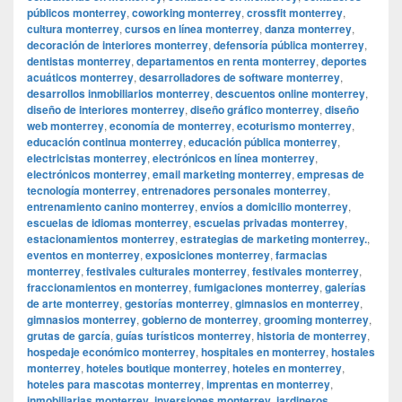
públicos monterrey
,
coworking monterrey
,
crossfit monterrey
,
cultura monterrey
,
cursos en línea monterrey
,
danza monterrey
,
decoración de interiores monterrey
,
defensoría pública monterrey
,
dentistas monterrey
,
departamentos en renta monterrey
,
deportes
acuáticos monterrey
,
desarrolladores de software monterrey
,
desarrollos inmobiliarios monterrey
,
descuentos online monterrey
,
diseño de interiores monterrey
,
diseño gráfico monterrey
,
diseño
web monterrey
,
economía de monterrey
,
ecoturismo monterrey
,
educación continua monterrey
,
educación pública monterrey
,
electricistas monterrey
,
electrónicos en línea monterrey
,
electrónicos monterrey
,
email marketing monterrey
,
empresas de
tecnología monterrey
,
entrenadores personales monterrey
,
entrenamiento canino monterrey
,
envíos a domicilio monterrey
,
escuelas de idiomas monterrey
,
escuelas privadas monterrey
,
estacionamientos monterrey
,
estrategias de marketing monterrey.
,
eventos en monterrey
,
exposiciones monterrey
,
farmacias
monterrey
,
festivales culturales monterrey
,
festivales monterrey
,
fraccionamientos en monterrey
,
fumigaciones monterrey
,
galerías
de arte monterrey
,
gestorías monterrey
,
gimnasios en monterrey
,
gimnasios monterrey
,
gobierno de monterrey
,
grooming monterrey
,
grutas de garcía
,
guías turísticos monterrey
,
historia de monterrey
,
hospedaje económico monterrey
,
hospitales en monterrey
,
hostales
monterrey
,
hoteles boutique monterrey
,
hoteles en monterrey
,
hoteles para mascotas monterrey
,
imprentas en monterrey
,
inmobiliarias monterrey
,
inversiones monterrey
,
jardineros