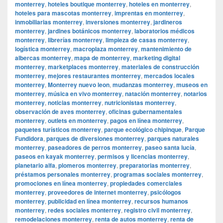
monterrey
,
hoteles boutique monterrey
,
hoteles en monterrey
,
hoteles para mascotas monterrey
,
imprentas en monterrey
,
inmobiliarias monterrey
,
inversiones monterrey
,
jardineros
monterrey
,
jardines botánicos monterrey
,
laboratorios médicos
monterrey
,
librerías monterrey
,
limpieza de casas monterrey
,
logística monterrey
,
macroplaza monterrey
,
mantenimiento de
albercas monterrey
,
mapa de monterrey
,
marketing digital
monterrey
,
marketplaces monterrey
,
materiales de construcción
monterrey
,
mejores restaurantes monterrey
,
mercados locales
monterrey
,
Monterrey nuevo leon
,
mudanzas monterrey
,
museos en
monterrey
,
música en vivo monterrey
,
natación monterrey
,
notarios
monterrey
,
noticias monterrey
,
nutricionistas monterrey
,
observación de aves monterrey
,
oficinas gubernamentales
monterrey
,
outlets en monterrey
,
pagos en línea monterrey
,
paquetes turísticos monterrey
,
parque ecológico chipinque
,
Parque
Fundidora
,
parques de diversiones monterrey
,
parques naturales
monterrey
,
paseadores de perros monterrey
,
paseo santa lucía
,
paseos en kayak monterrey
,
permisos y licencias monterrey
,
planetario alfa
,
plomeros monterrey
,
preparatorias monterrey
,
préstamos personales monterrey
,
programas sociales monterrey
,
promociones en línea monterrey
,
propiedades comerciales
monterrey
,
proveedores de internet monterrey
,
psicólogos
monterrey
,
publicidad en línea monterrey
,
recursos humanos
monterrey
,
redes sociales monterrey
,
registro civil monterrey
,
remodelaciones monterrey
,
renta de autos monterrey
,
renta de