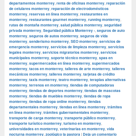
departamentos monterrey
,
renta de oficinas monterrey
,
reparación
de celulares monterrey
,
reparación de electrodomésticos
monterrey
,
reservas en línea monterrey
,
restaurantes en
monterrey
,
restaurantes gourmet monterrey
,
running monterrey
,
rutas de montaña monterrey
,
salud pública monterrey
,
seguridad
privada monterrey
,
Seguridad pública Monterrey -
,
seguros de auto
monterrey
,
seguros de autos monterrey
,
seguros de vida
monterrey
,
senderismo monterrey
,
SEO monterrey
,
servicios de
emergencia monterrey
,
servicios de limpieza monterrey
,
servicios
legales monterrey
,
servicios migratorios monterrey
,
servicios
municipales monterrey
,
soporte técnico monterrey
,
spas en
monterrey
,
supermercados en línea monterrey
,
supermercados
monterrey
,
tacos en monterrey
,
talleres de arte monterrey
,
talleres
mecánicos monterrey
,
talleres monterrey
,
tarjetas de crédito
monterrey
,
taxis monterrey
,
teatro monterrey
,
terapias alternativas
monterrey
,
terrenos en monterrey
,
tiendas de computadoras
monterrey
,
tiendas de deportes monterrey
,
tiendas de mascotas
monterrey
,
tiendas de muebles monterrey
,
tiendas de ropa
monterrey
,
tiendas de ropa online monterrey
,
tiendas
departamentales monterrey
,
tiendas en línea monterrey
,
trámites
en línea monterrey
,
trámites gubernamentales monterrey
,
transporte de carga monterrey
,
transporte público monterrey
,
transporte turístico monterrey
,
turismo en monterrey
,
universidades en monterrey
,
veterinarias en monterrey
,
vida
nocturna monterrey
,
zoológico la pastora
|
Deja un comentario