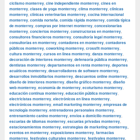
ciclismo monterrey
,
cine independiente monterrey
,
cines en
monterrey
,
clases de yoga monterrey
,
clima monterrey
,
clínicas
monterrey
,
clínicas veterinarias monterrey
,
cocina internacional
monterrey
,
comida norteña
,
comida rápida monterrey
,
comida típica
de monterrey
,
compras por internet monterrey
,
concesionarias
monterrey
,
conciertos monterrey
,
constructoras en monterrey
,
consultores financieros monterrey
,
consultoría legal monterrey
,
consultorías en monterrey
,
contadores en monterrey
,
contadores
públicos monterrey
,
coworking monterrey
,
crossfit monterrey
,
cultura monterrey
,
cursos en línea monterrey
,
danza monterrey
,
decoración de interiores monterrey
,
defensoría pública monterrey
,
dentistas monterrey
,
departamentos en renta monterrey
,
deportes
acuáticos monterrey
,
desarrolladores de software monterrey
,
desarrollos inmobiliarios monterrey
,
descuentos online monterrey
,
diseño de interiores monterrey
,
diseño gráfico monterrey
,
diseño
web monterrey
,
economía de monterrey
,
ecoturismo monterrey
,
educación continua monterrey
,
educación pública monterrey
,
electricistas monterrey
,
electrónicos en línea monterrey
,
electrónicos monterrey
,
email marketing monterrey
,
empresas de
tecnología monterrey
,
entrenadores personales monterrey
,
entrenamiento canino monterrey
,
envíos a domicilio monterrey
,
escuelas de idiomas monterrey
,
escuelas privadas monterrey
,
estacionamientos monterrey
,
estrategias de marketing monterrey.
,
eventos en monterrey
,
exposiciones monterrey
,
farmacias
monterrey
,
festivales culturales monterrey
,
festivales monterrey
,