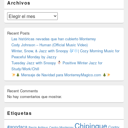
Archivos
área
de
widget
Archivos
barra
lateral
primaria
Recent Posts
Las históricas nevadas que han cubierto Monterrey
Cody Johnson – Human (Official Music Video)
Winter, Snow, & Jazz with Snoopy
| Cozy Morning Music for
Peaceful Monday by Jazzy
Tuesday Jazz with Snoopy
Positive Winter Jazz for
Study/Work/Chill
Mensaje de Navidad para MonterreyMagico.com
Recent Comments
No hay comentarios que mostrar.
Etiquetas
Chipinque
#apodaca
Contry
Barrio Antiguo
Centro Monterrey