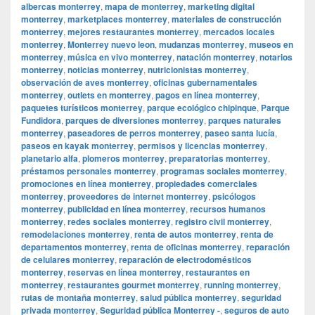
albercas monterrey
,
mapa de monterrey
,
marketing digital
monterrey
,
marketplaces monterrey
,
materiales de construcción
monterrey
,
mejores restaurantes monterrey
,
mercados locales
monterrey
,
Monterrey nuevo leon
,
mudanzas monterrey
,
museos en
monterrey
,
música en vivo monterrey
,
natación monterrey
,
notarios
monterrey
,
noticias monterrey
,
nutricionistas monterrey
,
observación de aves monterrey
,
oficinas gubernamentales
monterrey
,
outlets en monterrey
,
pagos en línea monterrey
,
paquetes turísticos monterrey
,
parque ecológico chipinque
,
Parque
Fundidora
,
parques de diversiones monterrey
,
parques naturales
monterrey
,
paseadores de perros monterrey
,
paseo santa lucía
,
paseos en kayak monterrey
,
permisos y licencias monterrey
,
planetario alfa
,
plomeros monterrey
,
preparatorias monterrey
,
préstamos personales monterrey
,
programas sociales monterrey
,
promociones en línea monterrey
,
propiedades comerciales
monterrey
,
proveedores de internet monterrey
,
psicólogos
monterrey
,
publicidad en línea monterrey
,
recursos humanos
monterrey
,
redes sociales monterrey
,
registro civil monterrey
,
remodelaciones monterrey
,
renta de autos monterrey
,
renta de
departamentos monterrey
,
renta de oficinas monterrey
,
reparación
de celulares monterrey
,
reparación de electrodomésticos
monterrey
,
reservas en línea monterrey
,
restaurantes en
monterrey
,
restaurantes gourmet monterrey
,
running monterrey
,
rutas de montaña monterrey
,
salud pública monterrey
,
seguridad
privada monterrey
,
Seguridad pública Monterrey -
,
seguros de auto