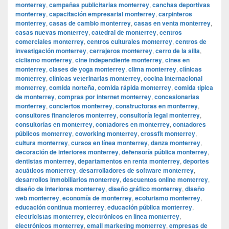
monterrey
,
campañas publicitarias monterrey
,
canchas deportivas
monterrey
,
capacitación empresarial monterrey
,
carpinteros
monterrey
,
casas de cambio monterrey
,
casas en venta monterrey
,
casas nuevas monterrey
,
catedral de monterrey
,
centros
comerciales monterrey
,
centros culturales monterrey
,
centros de
investigación monterrey
,
cerrajeros monterrey
,
cerro de la silla
,
ciclismo monterrey
,
cine independiente monterrey
,
cines en
monterrey
,
clases de yoga monterrey
,
clima monterrey
,
clínicas
monterrey
,
clínicas veterinarias monterrey
,
cocina internacional
monterrey
,
comida norteña
,
comida rápida monterrey
,
comida típica
de monterrey
,
compras por internet monterrey
,
concesionarias
monterrey
,
conciertos monterrey
,
constructoras en monterrey
,
consultores financieros monterrey
,
consultoría legal monterrey
,
consultorías en monterrey
,
contadores en monterrey
,
contadores
públicos monterrey
,
coworking monterrey
,
crossfit monterrey
,
cultura monterrey
,
cursos en línea monterrey
,
danza monterrey
,
decoración de interiores monterrey
,
defensoría pública monterrey
,
dentistas monterrey
,
departamentos en renta monterrey
,
deportes
acuáticos monterrey
,
desarrolladores de software monterrey
,
desarrollos inmobiliarios monterrey
,
descuentos online monterrey
,
diseño de interiores monterrey
,
diseño gráfico monterrey
,
diseño
web monterrey
,
economía de monterrey
,
ecoturismo monterrey
,
educación continua monterrey
,
educación pública monterrey
,
electricistas monterrey
,
electrónicos en línea monterrey
,
electrónicos monterrey
,
email marketing monterrey
,
empresas de