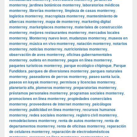
monterrey
,
jardines botánicos monterrey
,
laboratorios médicos
monterrey
,
librerías monterrey
,
limpieza de casas monterrey
,
logística monterrey
,
macroplaza monterrey
,
mantenimiento de
albercas monterrey
,
mapa de monterrey
,
marketing digital
monterrey
,
marketplaces monterrey
,
materiales de construcción
monterrey
,
mejores restaurantes monterrey
,
mercados locales
monterrey
,
Monterrey nuevo leon
,
mudanzas monterrey
,
museos en
monterrey
,
música en vivo monterrey
,
natación monterrey
,
notarios
monterrey
,
noticias monterrey
,
nutricionistas monterrey
,
observación de aves monterrey
,
oficinas gubernamentales
monterrey
,
outlets en monterrey
,
pagos en línea monterrey
,
paquetes turísticos monterrey
,
parque ecológico chipinque
,
Parque
Fundidora
,
parques de diversiones monterrey
,
parques naturales
monterrey
,
paseadores de perros monterrey
,
paseo santa lucía
,
paseos en kayak monterrey
,
permisos y licencias monterrey
,
planetario alfa
,
plomeros monterrey
,
preparatorias monterrey
,
préstamos personales monterrey
,
programas sociales monterrey
,
promociones en línea monterrey
,
propiedades comerciales
monterrey
,
proveedores de internet monterrey
,
psicólogos
monterrey
,
publicidad en línea monterrey
,
recursos humanos
monterrey
,
redes sociales monterrey
,
registro civil monterrey
,
remodelaciones monterrey
,
renta de autos monterrey
,
renta de
departamentos monterrey
,
renta de oficinas monterrey
,
reparación
de celulares monterrey
,
reparación de electrodomésticos
monterrey
,
reservas en línea monterrey
,
restaurantes en