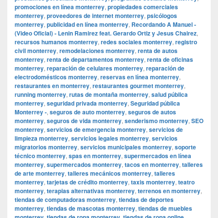
promociones en línea monterrey
,
propiedades comerciales
monterrey
,
proveedores de internet monterrey
,
psicólogos
monterrey
,
publicidad en línea monterrey
,
Recordando A Manuel -
(Video Oficial) - Lenin Ramirez feat. Gerardo Ortiz y Jesus Chairez
,
recursos humanos monterrey
,
redes sociales monterrey
,
registro
civil monterrey
,
remodelaciones monterrey
,
renta de autos
monterrey
,
renta de departamentos monterrey
,
renta de oficinas
monterrey
,
reparación de celulares monterrey
,
reparación de
electrodomésticos monterrey
,
reservas en línea monterrey
,
restaurantes en monterrey
,
restaurantes gourmet monterrey
,
running monterrey
,
rutas de montaña monterrey
,
salud pública
monterrey
,
seguridad privada monterrey
,
Seguridad pública
Monterrey -
,
seguros de auto monterrey
,
seguros de autos
monterrey
,
seguros de vida monterrey
,
senderismo monterrey
,
SEO
monterrey
,
servicios de emergencia monterrey
,
servicios de
limpieza monterrey
,
servicios legales monterrey
,
servicios
migratorios monterrey
,
servicios municipales monterrey
,
soporte
técnico monterrey
,
spas en monterrey
,
supermercados en línea
monterrey
,
supermercados monterrey
,
tacos en monterrey
,
talleres
de arte monterrey
,
talleres mecánicos monterrey
,
talleres
monterrey
,
tarjetas de crédito monterrey
,
taxis monterrey
,
teatro
monterrey
,
terapias alternativas monterrey
,
terrenos en monterrey
,
tiendas de computadoras monterrey
,
tiendas de deportes
monterrey
,
tiendas de mascotas monterrey
,
tiendas de muebles
monterrey
,
tiendas de ropa monterrey
,
tiendas de ropa online