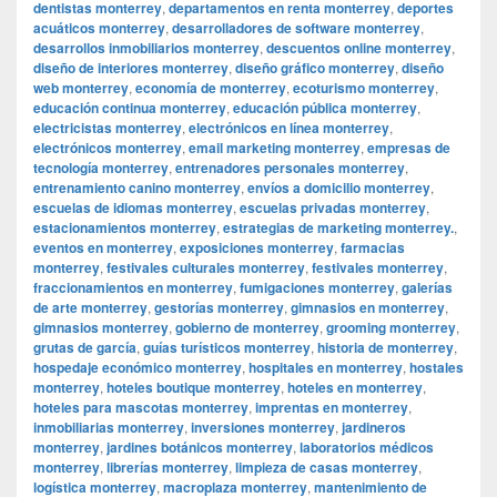
dentistas monterrey
,
departamentos en renta monterrey
,
deportes
acuáticos monterrey
,
desarrolladores de software monterrey
,
desarrollos inmobiliarios monterrey
,
descuentos online monterrey
,
diseño de interiores monterrey
,
diseño gráfico monterrey
,
diseño
web monterrey
,
economía de monterrey
,
ecoturismo monterrey
,
educación continua monterrey
,
educación pública monterrey
,
electricistas monterrey
,
electrónicos en línea monterrey
,
electrónicos monterrey
,
email marketing monterrey
,
empresas de
tecnología monterrey
,
entrenadores personales monterrey
,
entrenamiento canino monterrey
,
envíos a domicilio monterrey
,
escuelas de idiomas monterrey
,
escuelas privadas monterrey
,
estacionamientos monterrey
,
estrategias de marketing monterrey.
,
eventos en monterrey
,
exposiciones monterrey
,
farmacias
monterrey
,
festivales culturales monterrey
,
festivales monterrey
,
fraccionamientos en monterrey
,
fumigaciones monterrey
,
galerías
de arte monterrey
,
gestorías monterrey
,
gimnasios en monterrey
,
gimnasios monterrey
,
gobierno de monterrey
,
grooming monterrey
,
grutas de garcía
,
guías turísticos monterrey
,
historia de monterrey
,
hospedaje económico monterrey
,
hospitales en monterrey
,
hostales
monterrey
,
hoteles boutique monterrey
,
hoteles en monterrey
,
hoteles para mascotas monterrey
,
imprentas en monterrey
,
inmobiliarias monterrey
,
inversiones monterrey
,
jardineros
monterrey
,
jardines botánicos monterrey
,
laboratorios médicos
monterrey
,
librerías monterrey
,
limpieza de casas monterrey
,
logística monterrey
,
macroplaza monterrey
,
mantenimiento de