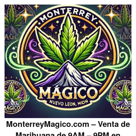
MonterreyMagico.com – Venta de
Marihuana de 9AM – 9PM en