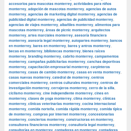
accesorios para mascotas monterrey
,
actividades para niños
monterrey
,
adopción de mascotas monterrey
,
agencias de autos
monterrey
,
agencias de marketing digital monterrey
,
agencias de
publicidad digital monterrey
,
agencias de publicidad monterrey
,
agencias de viajes monterrey
,
albañiles monterrey
,
alimentos para
mascotas monterrey
,
áreas de picnic monterrey
,
arquitectos
monterrey
,
artes marciales monterrey
,
asesoría financiera
monterrey
,
asesoría legal monterrey
,
autopartes monterrey
,
bancos
en monterrey
,
bares en monterrey
,
bares y antros monterrey
,
becas en monterrey
,
bibliotecas monterrey
,
bienes raíces
monterrey
,
branding monterrey
,
cabrito monterrey
,
campamentos
monterrey
,
campañas publicitarias monterrey
,
canchas deportivas
monterrey
,
capacitación empresarial monterrey
,
carpinteros
monterrey
,
casas de cambio monterrey
,
casas en venta monterrey
,
casas nuevas monterrey
,
catedral de monterrey
,
centros
comerciales monterrey
,
centros culturales monterrey
,
centros de
investigación monterrey
,
cerrajeros monterrey
,
cerro de la silla
,
ciclismo monterrey
,
cine independiente monterrey
,
cines en
monterrey
,
clases de yoga monterrey
,
clima monterrey
,
clínicas
monterrey
,
clínicas veterinarias monterrey
,
cocina internacional
monterrey
,
comida norteña
,
comida rápida monterrey
,
comida típica
de monterrey
,
compras por internet monterrey
,
concesionarias
monterrey
,
conciertos monterrey
,
constructoras en monterrey
,
consultores financieros monterrey
,
consultoría legal monterrey
,
consultorías en monterrey
,
contadores en monterrey
,
contadores