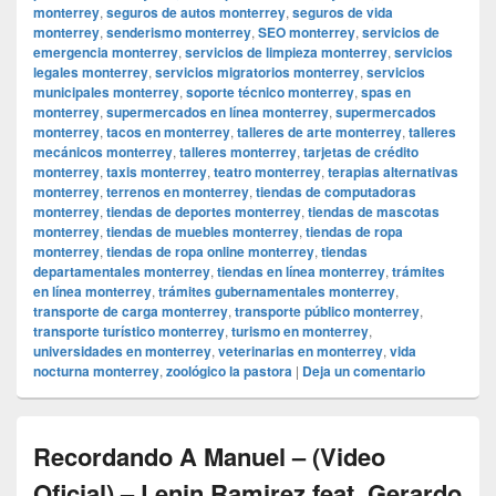
monterrey
,
seguros de autos monterrey
,
seguros de vida
monterrey
,
senderismo monterrey
,
SEO monterrey
,
servicios de
emergencia monterrey
,
servicios de limpieza monterrey
,
servicios
legales monterrey
,
servicios migratorios monterrey
,
servicios
municipales monterrey
,
soporte técnico monterrey
,
spas en
monterrey
,
supermercados en línea monterrey
,
supermercados
monterrey
,
tacos en monterrey
,
talleres de arte monterrey
,
talleres
mecánicos monterrey
,
talleres monterrey
,
tarjetas de crédito
monterrey
,
taxis monterrey
,
teatro monterrey
,
terapias alternativas
monterrey
,
terrenos en monterrey
,
tiendas de computadoras
monterrey
,
tiendas de deportes monterrey
,
tiendas de mascotas
monterrey
,
tiendas de muebles monterrey
,
tiendas de ropa
monterrey
,
tiendas de ropa online monterrey
,
tiendas
departamentales monterrey
,
tiendas en línea monterrey
,
trámites
en línea monterrey
,
trámites gubernamentales monterrey
,
transporte de carga monterrey
,
transporte público monterrey
,
transporte turístico monterrey
,
turismo en monterrey
,
universidades en monterrey
,
veterinarias en monterrey
,
vida
nocturna monterrey
,
zoológico la pastora
|
Deja un comentario
Recordando A Manuel – (Video
Oficial) – Lenin Ramirez feat. Gerardo