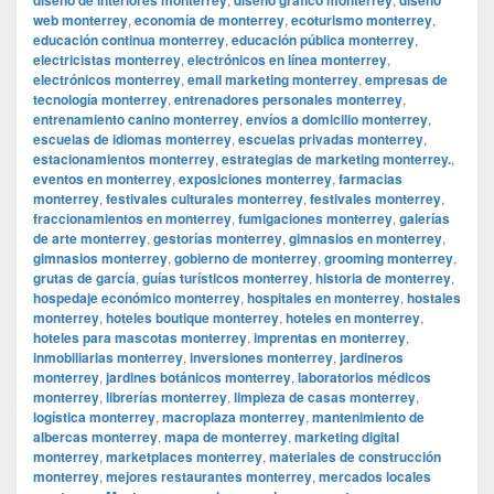
web monterrey
,
economía de monterrey
,
ecoturismo monterrey
,
educación continua monterrey
,
educación pública monterrey
,
electricistas monterrey
,
electrónicos en línea monterrey
,
electrónicos monterrey
,
email marketing monterrey
,
empresas de
tecnología monterrey
,
entrenadores personales monterrey
,
entrenamiento canino monterrey
,
envíos a domicilio monterrey
,
escuelas de idiomas monterrey
,
escuelas privadas monterrey
,
estacionamientos monterrey
,
estrategias de marketing monterrey.
,
eventos en monterrey
,
exposiciones monterrey
,
farmacias
monterrey
,
festivales culturales monterrey
,
festivales monterrey
,
fraccionamientos en monterrey
,
fumigaciones monterrey
,
galerías
de arte monterrey
,
gestorías monterrey
,
gimnasios en monterrey
,
gimnasios monterrey
,
gobierno de monterrey
,
grooming monterrey
,
grutas de garcía
,
guías turísticos monterrey
,
historia de monterrey
,
hospedaje económico monterrey
,
hospitales en monterrey
,
hostales
monterrey
,
hoteles boutique monterrey
,
hoteles en monterrey
,
hoteles para mascotas monterrey
,
imprentas en monterrey
,
inmobiliarias monterrey
,
inversiones monterrey
,
jardineros
monterrey
,
jardines botánicos monterrey
,
laboratorios médicos
monterrey
,
librerías monterrey
,
limpieza de casas monterrey
,
logística monterrey
,
macroplaza monterrey
,
mantenimiento de
albercas monterrey
,
mapa de monterrey
,
marketing digital
monterrey
,
marketplaces monterrey
,
materiales de construcción
monterrey
,
mejores restaurantes monterrey
,
mercados locales