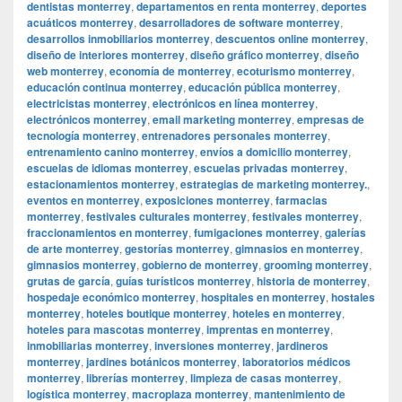
dentistas monterrey
,
departamentos en renta monterrey
,
deportes
acuáticos monterrey
,
desarrolladores de software monterrey
,
desarrollos inmobiliarios monterrey
,
descuentos online monterrey
,
diseño de interiores monterrey
,
diseño gráfico monterrey
,
diseño
web monterrey
,
economía de monterrey
,
ecoturismo monterrey
,
educación continua monterrey
,
educación pública monterrey
,
electricistas monterrey
,
electrónicos en línea monterrey
,
electrónicos monterrey
,
email marketing monterrey
,
empresas de
tecnología monterrey
,
entrenadores personales monterrey
,
entrenamiento canino monterrey
,
envíos a domicilio monterrey
,
escuelas de idiomas monterrey
,
escuelas privadas monterrey
,
estacionamientos monterrey
,
estrategias de marketing monterrey.
,
eventos en monterrey
,
exposiciones monterrey
,
farmacias
monterrey
,
festivales culturales monterrey
,
festivales monterrey
,
fraccionamientos en monterrey
,
fumigaciones monterrey
,
galerías
de arte monterrey
,
gestorías monterrey
,
gimnasios en monterrey
,
gimnasios monterrey
,
gobierno de monterrey
,
grooming monterrey
,
grutas de garcía
,
guías turísticos monterrey
,
historia de monterrey
,
hospedaje económico monterrey
,
hospitales en monterrey
,
hostales
monterrey
,
hoteles boutique monterrey
,
hoteles en monterrey
,
hoteles para mascotas monterrey
,
imprentas en monterrey
,
inmobiliarias monterrey
,
inversiones monterrey
,
jardineros
monterrey
,
jardines botánicos monterrey
,
laboratorios médicos
monterrey
,
librerías monterrey
,
limpieza de casas monterrey
,
logística monterrey
,
macroplaza monterrey
,
mantenimiento de