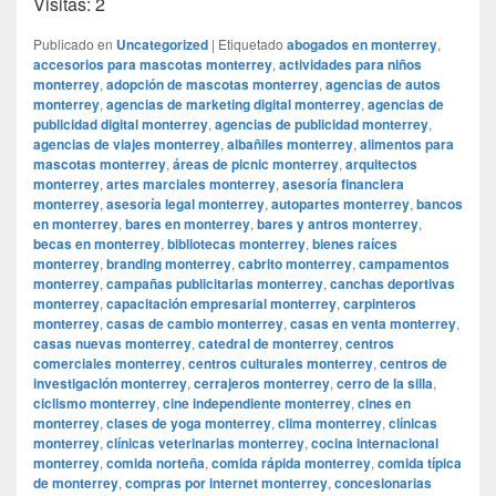
Visitas: 2
Publicado en
Uncategorized
|
Etiquetado
abogados en monterrey
,
accesorios para mascotas monterrey
,
actividades para niños
monterrey
,
adopción de mascotas monterrey
,
agencias de autos
monterrey
,
agencias de marketing digital monterrey
,
agencias de
publicidad digital monterrey
,
agencias de publicidad monterrey
,
agencias de viajes monterrey
,
albañiles monterrey
,
alimentos para
mascotas monterrey
,
áreas de picnic monterrey
,
arquitectos
monterrey
,
artes marciales monterrey
,
asesoría financiera
monterrey
,
asesoría legal monterrey
,
autopartes monterrey
,
bancos
en monterrey
,
bares en monterrey
,
bares y antros monterrey
,
becas en monterrey
,
bibliotecas monterrey
,
bienes raíces
monterrey
,
branding monterrey
,
cabrito monterrey
,
campamentos
monterrey
,
campañas publicitarias monterrey
,
canchas deportivas
monterrey
,
capacitación empresarial monterrey
,
carpinteros
monterrey
,
casas de cambio monterrey
,
casas en venta monterrey
,
casas nuevas monterrey
,
catedral de monterrey
,
centros
comerciales monterrey
,
centros culturales monterrey
,
centros de
investigación monterrey
,
cerrajeros monterrey
,
cerro de la silla
,
ciclismo monterrey
,
cine independiente monterrey
,
cines en
monterrey
,
clases de yoga monterrey
,
clima monterrey
,
clínicas
monterrey
,
clínicas veterinarias monterrey
,
cocina internacional
monterrey
,
comida norteña
,
comida rápida monterrey
,
comida típica
de monterrey
,
compras por internet monterrey
,
concesionarias