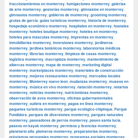
fraccionamientos en monterrey
,
fumigaciones monterrey
,
galerías
de arte monterrey
,
gestorías monterrey
,
gimnasios en monterrey
,
gimnasios monterrey
,
gobierno de monterrey
,
grooming monterrey
,
grutas de garcía
,
guías turísticos monterrey
,
historia de monterrey
,
hospedaje económico monterrey
,
hospitales en monterrey
,
hostales
monterrey
,
hoteles boutique monterrey
,
hoteles en monterrey
,
hoteles para mascotas monterrey
,
imprentas en monterrey
,
inmobiliarias monterrey
,
inversiones monterrey
,
jardineros
monterrey
,
jardines botánicos monterrey
,
laboratorios médicos
monterrey
,
librerías monterrey
,
limpieza de casas monterrey
,
logística monterrey
,
macroplaza monterrey
,
mantenimiento de
albercas monterrey
,
mapa de monterrey
,
marketing digital
monterrey
,
marketplaces monterrey
,
materiales de construcción
monterrey
,
mejores restaurantes monterrey
,
mercados locales
monterrey
,
Monterrey nuevo leon
,
mudanzas monterrey
,
museos en
monterrey
,
música en vivo monterrey
,
natación monterrey
,
notarios
monterrey
,
noticias monterrey
,
nutricionistas monterrey
,
observación de aves monterrey
,
oficinas gubernamentales
monterrey
,
outlets en monterrey
,
pagos en línea monterrey
,
paquetes turísticos monterrey
,
parque ecológico chipinque
,
Parque
Fundidora
,
parques de diversiones monterrey
,
parques naturales
monterrey
,
paseadores de perros monterrey
,
paseo santa lucía
,
paseos en kayak monterrey
,
permisos y licencias monterrey
,
planetario alfa
,
plomeros monterrey
,
preparatorias monterrey
,
préstamos personales monterrey
,
programas sociales monterrey
,