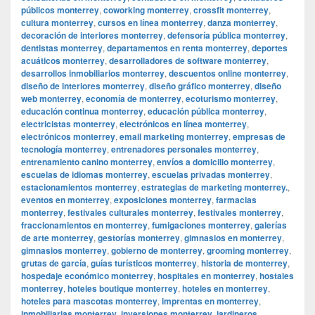
públicos monterrey
,
coworking monterrey
,
crossfit monterrey
,
cultura monterrey
,
cursos en línea monterrey
,
danza monterrey
,
decoración de interiores monterrey
,
defensoría pública monterrey
,
dentistas monterrey
,
departamentos en renta monterrey
,
deportes
acuáticos monterrey
,
desarrolladores de software monterrey
,
desarrollos inmobiliarios monterrey
,
descuentos online monterrey
,
diseño de interiores monterrey
,
diseño gráfico monterrey
,
diseño
web monterrey
,
economía de monterrey
,
ecoturismo monterrey
,
educación continua monterrey
,
educación pública monterrey
,
electricistas monterrey
,
electrónicos en línea monterrey
,
electrónicos monterrey
,
email marketing monterrey
,
empresas de
tecnología monterrey
,
entrenadores personales monterrey
,
entrenamiento canino monterrey
,
envíos a domicilio monterrey
,
escuelas de idiomas monterrey
,
escuelas privadas monterrey
,
estacionamientos monterrey
,
estrategias de marketing monterrey.
,
eventos en monterrey
,
exposiciones monterrey
,
farmacias
monterrey
,
festivales culturales monterrey
,
festivales monterrey
,
fraccionamientos en monterrey
,
fumigaciones monterrey
,
galerías
de arte monterrey
,
gestorías monterrey
,
gimnasios en monterrey
,
gimnasios monterrey
,
gobierno de monterrey
,
grooming monterrey
,
grutas de garcía
,
guías turísticos monterrey
,
historia de monterrey
,
hospedaje económico monterrey
,
hospitales en monterrey
,
hostales
monterrey
,
hoteles boutique monterrey
,
hoteles en monterrey
,
hoteles para mascotas monterrey
,
imprentas en monterrey
,
inmobiliarias monterrey
,
inversiones monterrey
,
jardineros