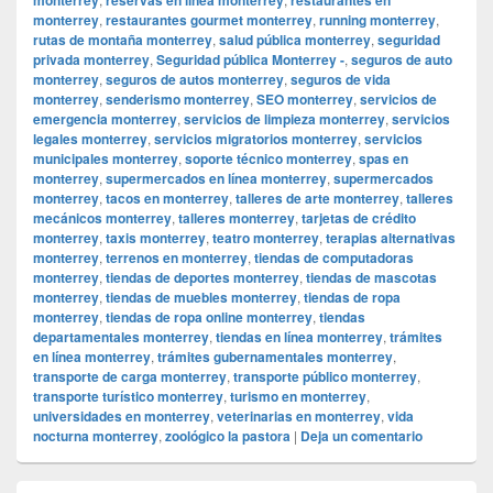
monterrey
,
restaurantes gourmet monterrey
,
running monterrey
,
rutas de montaña monterrey
,
salud pública monterrey
,
seguridad
privada monterrey
,
Seguridad pública Monterrey -
,
seguros de auto
monterrey
,
seguros de autos monterrey
,
seguros de vida
monterrey
,
senderismo monterrey
,
SEO monterrey
,
servicios de
emergencia monterrey
,
servicios de limpieza monterrey
,
servicios
legales monterrey
,
servicios migratorios monterrey
,
servicios
municipales monterrey
,
soporte técnico monterrey
,
spas en
monterrey
,
supermercados en línea monterrey
,
supermercados
monterrey
,
tacos en monterrey
,
talleres de arte monterrey
,
talleres
mecánicos monterrey
,
talleres monterrey
,
tarjetas de crédito
monterrey
,
taxis monterrey
,
teatro monterrey
,
terapias alternativas
monterrey
,
terrenos en monterrey
,
tiendas de computadoras
monterrey
,
tiendas de deportes monterrey
,
tiendas de mascotas
monterrey
,
tiendas de muebles monterrey
,
tiendas de ropa
monterrey
,
tiendas de ropa online monterrey
,
tiendas
departamentales monterrey
,
tiendas en línea monterrey
,
trámites
en línea monterrey
,
trámites gubernamentales monterrey
,
transporte de carga monterrey
,
transporte público monterrey
,
transporte turístico monterrey
,
turismo en monterrey
,
universidades en monterrey
,
veterinarias en monterrey
,
vida
nocturna monterrey
,
zoológico la pastora
|
Deja un comentario