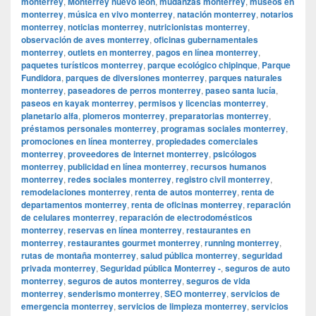
monterrey
,
Monterrey nuevo leon
,
mudanzas monterrey
,
museos en
monterrey
,
música en vivo monterrey
,
natación monterrey
,
notarios
monterrey
,
noticias monterrey
,
nutricionistas monterrey
,
observación de aves monterrey
,
oficinas gubernamentales
monterrey
,
outlets en monterrey
,
pagos en línea monterrey
,
paquetes turísticos monterrey
,
parque ecológico chipinque
,
Parque
Fundidora
,
parques de diversiones monterrey
,
parques naturales
monterrey
,
paseadores de perros monterrey
,
paseo santa lucía
,
paseos en kayak monterrey
,
permisos y licencias monterrey
,
planetario alfa
,
plomeros monterrey
,
preparatorias monterrey
,
préstamos personales monterrey
,
programas sociales monterrey
,
promociones en línea monterrey
,
propiedades comerciales
monterrey
,
proveedores de internet monterrey
,
psicólogos
monterrey
,
publicidad en línea monterrey
,
recursos humanos
monterrey
,
redes sociales monterrey
,
registro civil monterrey
,
remodelaciones monterrey
,
renta de autos monterrey
,
renta de
departamentos monterrey
,
renta de oficinas monterrey
,
reparación
de celulares monterrey
,
reparación de electrodomésticos
monterrey
,
reservas en línea monterrey
,
restaurantes en
monterrey
,
restaurantes gourmet monterrey
,
running monterrey
,
rutas de montaña monterrey
,
salud pública monterrey
,
seguridad
privada monterrey
,
Seguridad pública Monterrey -
,
seguros de auto
monterrey
,
seguros de autos monterrey
,
seguros de vida
monterrey
,
senderismo monterrey
,
SEO monterrey
,
servicios de
emergencia monterrey
,
servicios de limpieza monterrey
,
servicios