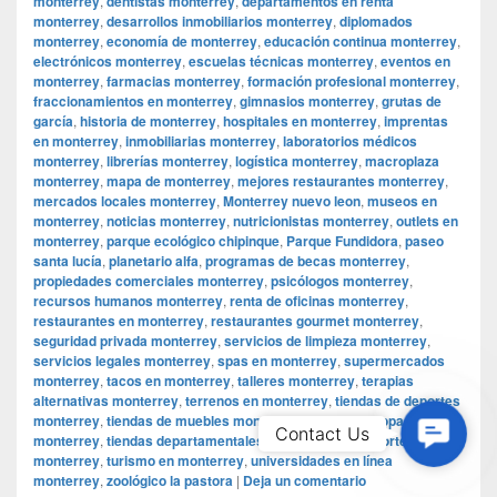
monterrey
,
dentistas monterrey
,
departamentos en renta
monterrey
,
desarrollos inmobiliarios monterrey
,
diplomados
monterrey
,
economía de monterrey
,
educación continua monterrey
,
electrónicos monterrey
,
escuelas técnicas monterrey
,
eventos en
monterrey
,
farmacias monterrey
,
formación profesional monterrey
,
fraccionamientos en monterrey
,
gimnasios monterrey
,
grutas de
garcía
,
historia de monterrey
,
hospitales en monterrey
,
imprentas
en monterrey
,
inmobiliarias monterrey
,
laboratorios médicos
monterrey
,
librerías monterrey
,
logística monterrey
,
macroplaza
monterrey
,
mapa de monterrey
,
mejores restaurantes monterrey
,
mercados locales monterrey
,
Monterrey nuevo leon
,
museos en
monterrey
,
noticias monterrey
,
nutricionistas monterrey
,
outlets en
monterrey
,
parque ecológico chipinque
,
Parque Fundidora
,
paseo
santa lucía
,
planetario alfa
,
programas de becas monterrey
,
propiedades comerciales monterrey
,
psicólogos monterrey
,
recursos humanos monterrey
,
renta de oficinas monterrey
,
restaurantes en monterrey
,
restaurantes gourmet monterrey
,
seguridad privada monterrey
,
servicios de limpieza monterrey
,
servicios legales monterrey
,
spas en monterrey
,
supermercados
monterrey
,
tacos en monterrey
,
talleres monterrey
,
terapias
alternativas monterrey
,
terrenos en monterrey
,
tiendas de deportes
monterrey
,
tiendas de muebles monterrey
,
tiendas de ropa
Contac
Contact Us
monterrey
,
tiendas departamentales monterrey
,
transporte público
Us
monterrey
,
turismo en monterrey
,
universidades en línea
monterrey
,
zoológico la pastora
|
Deja un comentario