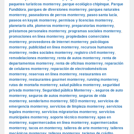
paquetes turísticos monterrey
,
parque ecológico chipinque
,
Parque
Fundidora
,
parques de diversiones monterrey
,
parques naturales
monterrey
,
paseadores de perros monterrey
,
paseo santa lucía
,
paseos en kayak monterrey
,
permisos y licencias monterrey
,
planetario alfa
,
plomeros monterrey
,
preparatorias monterrey
,
préstamos personales monterrey
,
programas sociales monterrey
,
promociones en línea monterrey
,
propiedades comerciales
monterrey
,
proveedores de internet monterrey
,
psicólogos
monterrey
,
publicidad en línea monterrey
,
recursos humanos
monterrey
,
redes sociales monterrey
,
registro civil monterrey
,
remodelaciones monterrey
,
renta de autos monterrey
,
renta de
departamentos monterrey
,
renta de oficinas monterrey
,
reparación
de celulares monterrey
,
reparación de electrodomésticos
monterrey
,
reservas en línea monterrey
,
restaurantes en
monterrey
,
restaurantes gourmet monterrey
,
running monterrey
,
rutas de montaña monterrey
,
salud pública monterrey
,
seguridad
privada monterrey
,
Seguridad pública Monterrey -
,
seguros de auto
monterrey
,
seguros de autos monterrey
,
seguros de vida
monterrey
,
senderismo monterrey
,
SEO monterrey
,
servicios de
emergencia monterrey
,
servicios de limpieza monterrey
,
servicios
legales monterrey
,
servicios migratorios monterrey
,
servicios
municipales monterrey
,
soporte técnico monterrey
,
spas en
monterrey
,
supermercados en línea monterrey
,
supermercados
monterrey
,
tacos en monterrey
,
talleres de arte monterrey
,
talleres
mecánicos monterrey
,
talleres monterrey
,
tarjetas de crédito