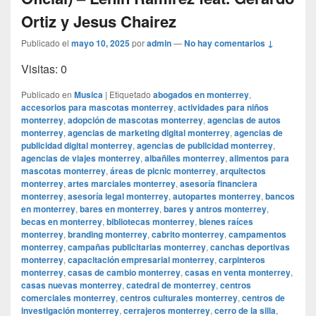
Ortiz y Jesus Chairez
Publicado el
mayo 10, 2025
por
admin
—
No hay comentarios ↓
Visitas: 0
Publicado en
Musica
|
Etiquetado
abogados en monterrey
,
accesorios para mascotas monterrey
,
actividades para niños
monterrey
,
adopción de mascotas monterrey
,
agencias de autos
monterrey
,
agencias de marketing digital monterrey
,
agencias de
publicidad digital monterrey
,
agencias de publicidad monterrey
,
agencias de viajes monterrey
,
albañiles monterrey
,
alimentos para
mascotas monterrey
,
áreas de picnic monterrey
,
arquitectos
monterrey
,
artes marciales monterrey
,
asesoría financiera
monterrey
,
asesoría legal monterrey
,
autopartes monterrey
,
bancos
en monterrey
,
bares en monterrey
,
bares y antros monterrey
,
becas en monterrey
,
bibliotecas monterrey
,
bienes raíces
monterrey
,
branding monterrey
,
cabrito monterrey
,
campamentos
monterrey
,
campañas publicitarias monterrey
,
canchas deportivas
monterrey
,
capacitación empresarial monterrey
,
carpinteros
monterrey
,
casas de cambio monterrey
,
casas en venta monterrey
,
casas nuevas monterrey
,
catedral de monterrey
,
centros
comerciales monterrey
,
centros culturales monterrey
,
centros de
investigación monterrey
,
cerrajeros monterrey
,
cerro de la silla
,