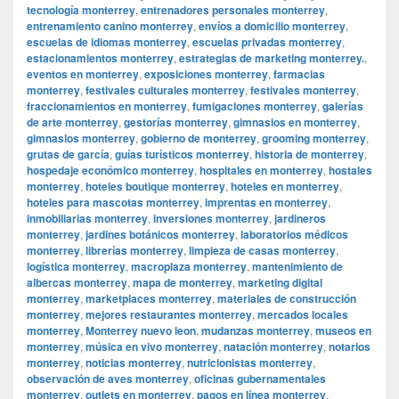
tecnología monterrey
,
entrenadores personales monterrey
,
entrenamiento canino monterrey
,
envíos a domicilio monterrey
,
escuelas de idiomas monterrey
,
escuelas privadas monterrey
,
estacionamientos monterrey
,
estrategias de marketing monterrey.
,
eventos en monterrey
,
exposiciones monterrey
,
farmacias
monterrey
,
festivales culturales monterrey
,
festivales monterrey
,
fraccionamientos en monterrey
,
fumigaciones monterrey
,
galerías
de arte monterrey
,
gestorías monterrey
,
gimnasios en monterrey
,
gimnasios monterrey
,
gobierno de monterrey
,
grooming monterrey
,
grutas de garcía
,
guías turísticos monterrey
,
historia de monterrey
,
hospedaje económico monterrey
,
hospitales en monterrey
,
hostales
monterrey
,
hoteles boutique monterrey
,
hoteles en monterrey
,
hoteles para mascotas monterrey
,
imprentas en monterrey
,
inmobiliarias monterrey
,
inversiones monterrey
,
jardineros
monterrey
,
jardines botánicos monterrey
,
laboratorios médicos
monterrey
,
librerías monterrey
,
limpieza de casas monterrey
,
logística monterrey
,
macroplaza monterrey
,
mantenimiento de
albercas monterrey
,
mapa de monterrey
,
marketing digital
monterrey
,
marketplaces monterrey
,
materiales de construcción
monterrey
,
mejores restaurantes monterrey
,
mercados locales
monterrey
,
Monterrey nuevo leon
,
mudanzas monterrey
,
museos en
monterrey
,
música en vivo monterrey
,
natación monterrey
,
notarios
monterrey
,
noticias monterrey
,
nutricionistas monterrey
,
observación de aves monterrey
,
oficinas gubernamentales
monterrey
,
outlets en monterrey
,
pagos en línea monterrey
,