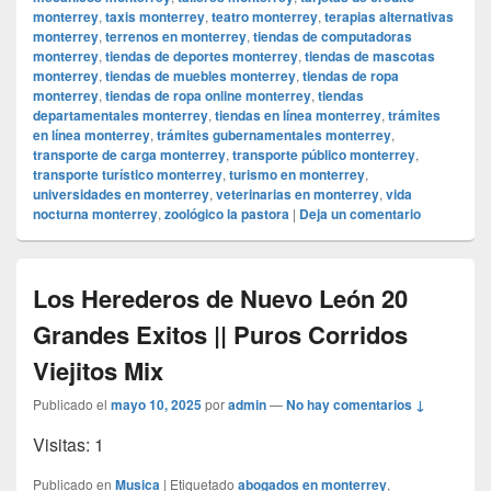
monterrey
,
taxis monterrey
,
teatro monterrey
,
terapias alternativas
monterrey
,
terrenos en monterrey
,
tiendas de computadoras
monterrey
,
tiendas de deportes monterrey
,
tiendas de mascotas
monterrey
,
tiendas de muebles monterrey
,
tiendas de ropa
monterrey
,
tiendas de ropa online monterrey
,
tiendas
departamentales monterrey
,
tiendas en línea monterrey
,
trámites
en línea monterrey
,
trámites gubernamentales monterrey
,
transporte de carga monterrey
,
transporte público monterrey
,
transporte turístico monterrey
,
turismo en monterrey
,
universidades en monterrey
,
veterinarias en monterrey
,
vida
nocturna monterrey
,
zoológico la pastora
|
Deja un comentario
Los Herederos de Nuevo León 20
Grandes Exitos || Puros Corridos
Viejitos Mix
Publicado el
mayo 10, 2025
por
admin
—
No hay comentarios ↓
Visitas: 1
Publicado en
Musica
|
Etiquetado
abogados en monterrey
,