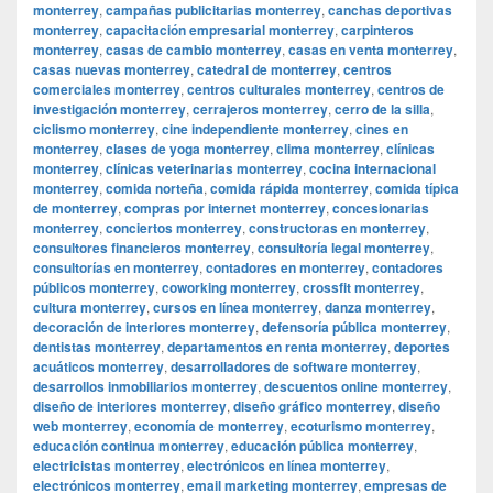
monterrey
,
campañas publicitarias monterrey
,
canchas deportivas
monterrey
,
capacitación empresarial monterrey
,
carpinteros
monterrey
,
casas de cambio monterrey
,
casas en venta monterrey
,
casas nuevas monterrey
,
catedral de monterrey
,
centros
comerciales monterrey
,
centros culturales monterrey
,
centros de
investigación monterrey
,
cerrajeros monterrey
,
cerro de la silla
,
ciclismo monterrey
,
cine independiente monterrey
,
cines en
monterrey
,
clases de yoga monterrey
,
clima monterrey
,
clínicas
monterrey
,
clínicas veterinarias monterrey
,
cocina internacional
monterrey
,
comida norteña
,
comida rápida monterrey
,
comida típica
de monterrey
,
compras por internet monterrey
,
concesionarias
monterrey
,
conciertos monterrey
,
constructoras en monterrey
,
consultores financieros monterrey
,
consultoría legal monterrey
,
consultorías en monterrey
,
contadores en monterrey
,
contadores
públicos monterrey
,
coworking monterrey
,
crossfit monterrey
,
cultura monterrey
,
cursos en línea monterrey
,
danza monterrey
,
decoración de interiores monterrey
,
defensoría pública monterrey
,
dentistas monterrey
,
departamentos en renta monterrey
,
deportes
acuáticos monterrey
,
desarrolladores de software monterrey
,
desarrollos inmobiliarios monterrey
,
descuentos online monterrey
,
diseño de interiores monterrey
,
diseño gráfico monterrey
,
diseño
web monterrey
,
economía de monterrey
,
ecoturismo monterrey
,
educación continua monterrey
,
educación pública monterrey
,
electricistas monterrey
,
electrónicos en línea monterrey
,
electrónicos monterrey
,
email marketing monterrey
,
empresas de