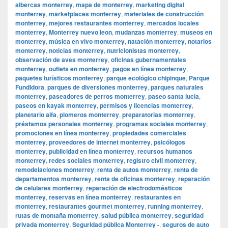
albercas monterrey
,
mapa de monterrey
,
marketing digital
monterrey
,
marketplaces monterrey
,
materiales de construcción
monterrey
,
mejores restaurantes monterrey
,
mercados locales
monterrey
,
Monterrey nuevo leon
,
mudanzas monterrey
,
museos en
monterrey
,
música en vivo monterrey
,
natación monterrey
,
notarios
monterrey
,
noticias monterrey
,
nutricionistas monterrey
,
observación de aves monterrey
,
oficinas gubernamentales
monterrey
,
outlets en monterrey
,
pagos en línea monterrey
,
paquetes turísticos monterrey
,
parque ecológico chipinque
,
Parque
Fundidora
,
parques de diversiones monterrey
,
parques naturales
monterrey
,
paseadores de perros monterrey
,
paseo santa lucía
,
paseos en kayak monterrey
,
permisos y licencias monterrey
,
planetario alfa
,
plomeros monterrey
,
preparatorias monterrey
,
préstamos personales monterrey
,
programas sociales monterrey
,
promociones en línea monterrey
,
propiedades comerciales
monterrey
,
proveedores de internet monterrey
,
psicólogos
monterrey
,
publicidad en línea monterrey
,
recursos humanos
monterrey
,
redes sociales monterrey
,
registro civil monterrey
,
remodelaciones monterrey
,
renta de autos monterrey
,
renta de
departamentos monterrey
,
renta de oficinas monterrey
,
reparación
de celulares monterrey
,
reparación de electrodomésticos
monterrey
,
reservas en línea monterrey
,
restaurantes en
monterrey
,
restaurantes gourmet monterrey
,
running monterrey
,
rutas de montaña monterrey
,
salud pública monterrey
,
seguridad
privada monterrey
,
Seguridad pública Monterrey -
,
seguros de auto