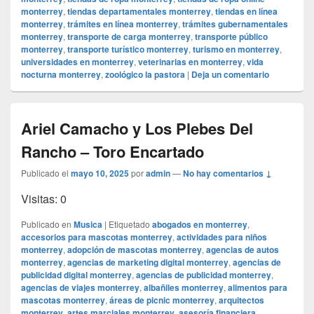
monterrey
,
tiendas departamentales monterrey
,
tiendas en línea
monterrey
,
trámites en línea monterrey
,
trámites gubernamentales
monterrey
,
transporte de carga monterrey
,
transporte público
monterrey
,
transporte turístico monterrey
,
turismo en monterrey
,
universidades en monterrey
,
veterinarias en monterrey
,
vida
nocturna monterrey
,
zoológico la pastora
|
Deja un comentario
Ariel Camacho y Los Plebes Del
Rancho – Toro Encartado
Publicado el
mayo 10, 2025
por
admin
—
No hay comentarios ↓
Visitas: 0
Publicado en
Musica
|
Etiquetado
abogados en monterrey
,
accesorios para mascotas monterrey
,
actividades para niños
monterrey
,
adopción de mascotas monterrey
,
agencias de autos
monterrey
,
agencias de marketing digital monterrey
,
agencias de
publicidad digital monterrey
,
agencias de publicidad monterrey
,
agencias de viajes monterrey
,
albañiles monterrey
,
alimentos para
mascotas monterrey
,
áreas de picnic monterrey
,
arquitectos
monterrey
,
artes marciales monterrey
,
asesoría financiera