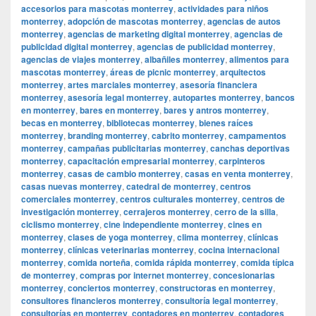
accesorios para mascotas monterrey
,
actividades para niños
monterrey
,
adopción de mascotas monterrey
,
agencias de autos
monterrey
,
agencias de marketing digital monterrey
,
agencias de
publicidad digital monterrey
,
agencias de publicidad monterrey
,
agencias de viajes monterrey
,
albañiles monterrey
,
alimentos para
mascotas monterrey
,
áreas de picnic monterrey
,
arquitectos
monterrey
,
artes marciales monterrey
,
asesoría financiera
monterrey
,
asesoría legal monterrey
,
autopartes monterrey
,
bancos
en monterrey
,
bares en monterrey
,
bares y antros monterrey
,
becas en monterrey
,
bibliotecas monterrey
,
bienes raíces
monterrey
,
branding monterrey
,
cabrito monterrey
,
campamentos
monterrey
,
campañas publicitarias monterrey
,
canchas deportivas
monterrey
,
capacitación empresarial monterrey
,
carpinteros
monterrey
,
casas de cambio monterrey
,
casas en venta monterrey
,
casas nuevas monterrey
,
catedral de monterrey
,
centros
comerciales monterrey
,
centros culturales monterrey
,
centros de
investigación monterrey
,
cerrajeros monterrey
,
cerro de la silla
,
ciclismo monterrey
,
cine independiente monterrey
,
cines en
monterrey
,
clases de yoga monterrey
,
clima monterrey
,
clínicas
monterrey
,
clínicas veterinarias monterrey
,
cocina internacional
monterrey
,
comida norteña
,
comida rápida monterrey
,
comida típica
de monterrey
,
compras por internet monterrey
,
concesionarias
monterrey
,
conciertos monterrey
,
constructoras en monterrey
,
consultores financieros monterrey
,
consultoría legal monterrey
,
consultorías en monterrey
,
contadores en monterrey
,
contadores