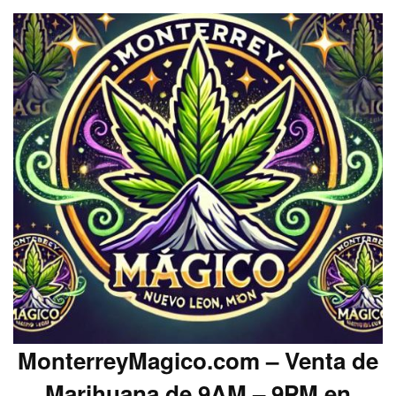
MonterreyMagico.com – Venta de
Marihuana de 9AM – 9PM en