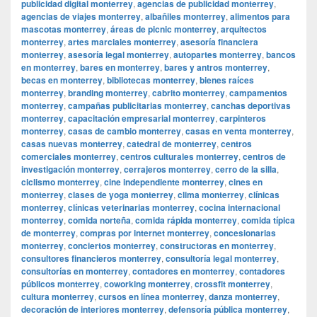
publicidad digital monterrey
,
agencias de publicidad monterrey
,
agencias de viajes monterrey
,
albañiles monterrey
,
alimentos para
mascotas monterrey
,
áreas de picnic monterrey
,
arquitectos
monterrey
,
artes marciales monterrey
,
asesoría financiera
monterrey
,
asesoría legal monterrey
,
autopartes monterrey
,
bancos
en monterrey
,
bares en monterrey
,
bares y antros monterrey
,
becas en monterrey
,
bibliotecas monterrey
,
bienes raíces
monterrey
,
branding monterrey
,
cabrito monterrey
,
campamentos
monterrey
,
campañas publicitarias monterrey
,
canchas deportivas
monterrey
,
capacitación empresarial monterrey
,
carpinteros
monterrey
,
casas de cambio monterrey
,
casas en venta monterrey
,
casas nuevas monterrey
,
catedral de monterrey
,
centros
comerciales monterrey
,
centros culturales monterrey
,
centros de
investigación monterrey
,
cerrajeros monterrey
,
cerro de la silla
,
ciclismo monterrey
,
cine independiente monterrey
,
cines en
monterrey
,
clases de yoga monterrey
,
clima monterrey
,
clínicas
monterrey
,
clínicas veterinarias monterrey
,
cocina internacional
monterrey
,
comida norteña
,
comida rápida monterrey
,
comida típica
de monterrey
,
compras por internet monterrey
,
concesionarias
monterrey
,
conciertos monterrey
,
constructoras en monterrey
,
consultores financieros monterrey
,
consultoría legal monterrey
,
consultorías en monterrey
,
contadores en monterrey
,
contadores
públicos monterrey
,
coworking monterrey
,
crossfit monterrey
,
cultura monterrey
,
cursos en línea monterrey
,
danza monterrey
,
decoración de interiores monterrey
,
defensoría pública monterrey
,