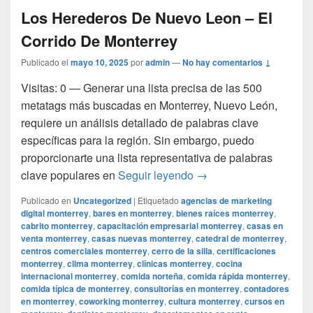
Los Herederos De Nuevo Leon – El
Corrido De Monterrey
Publicado el
mayo 10, 2025
por
admin
—
No hay comentarios ↓
Visitas: 0 — Generar una lista precisa de las 500
metatags más buscadas en Monterrey, Nuevo León,
requiere un análisis detallado de palabras clave
específicas para la región. Sin embargo, puedo
proporcionarte una lista representativa de palabras
Los Herederos De Nuev
clave populares en
Seguir leyendo
→
Publicado en
Uncategorized
|
Etiquetado
agencias de marketing
digital monterrey
,
bares en monterrey
,
bienes raíces monterrey
,
cabrito monterrey
,
capacitación empresarial monterrey
,
casas en
venta monterrey
,
casas nuevas monterrey
,
catedral de monterrey
,
centros comerciales monterrey
,
cerro de la silla
,
certificaciones
monterrey
,
clima monterrey
,
clínicas monterrey
,
cocina
internacional monterrey
,
comida norteña
,
comida rápida monterrey
,
comida típica de monterrey
,
consultorías en monterrey
,
contadores
en monterrey
,
coworking monterrey
,
cultura monterrey
,
cursos en