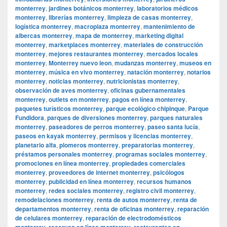
monterrey
,
jardines botánicos monterrey
,
laboratorios médicos
monterrey
,
librerías monterrey
,
limpieza de casas monterrey
,
logística monterrey
,
macroplaza monterrey
,
mantenimiento de
albercas monterrey
,
mapa de monterrey
,
marketing digital
monterrey
,
marketplaces monterrey
,
materiales de construcción
monterrey
,
mejores restaurantes monterrey
,
mercados locales
monterrey
,
Monterrey nuevo leon
,
mudanzas monterrey
,
museos en
monterrey
,
música en vivo monterrey
,
natación monterrey
,
notarios
monterrey
,
noticias monterrey
,
nutricionistas monterrey
,
observación de aves monterrey
,
oficinas gubernamentales
monterrey
,
outlets en monterrey
,
pagos en línea monterrey
,
paquetes turísticos monterrey
,
parque ecológico chipinque
,
Parque
Fundidora
,
parques de diversiones monterrey
,
parques naturales
monterrey
,
paseadores de perros monterrey
,
paseo santa lucía
,
paseos en kayak monterrey
,
permisos y licencias monterrey
,
planetario alfa
,
plomeros monterrey
,
preparatorias monterrey
,
préstamos personales monterrey
,
programas sociales monterrey
,
promociones en línea monterrey
,
propiedades comerciales
monterrey
,
proveedores de internet monterrey
,
psicólogos
monterrey
,
publicidad en línea monterrey
,
recursos humanos
monterrey
,
redes sociales monterrey
,
registro civil monterrey
,
remodelaciones monterrey
,
renta de autos monterrey
,
renta de
departamentos monterrey
,
renta de oficinas monterrey
,
reparación
de celulares monterrey
,
reparación de electrodomésticos
monterrey
,
reservas en línea monterrey
,
restaurantes en