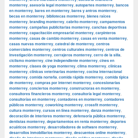
monterrey
,
asesoría legal monterrey
,
autopartes monterrey
,
bancos
en monterrey
,
bares en monterrey
,
bares y antros monterrey
,
becas en monterrey
,
bibliotecas monterrey
,
bienes raíces
monterrey
,
branding monterrey
,
cabrito monterrey
,
campamentos
monterrey
,
campañas publicitarias monterrey
,
canchas deportivas
monterrey
,
capacitación empresarial monterrey
,
carpinteros
monterrey
,
casas de cambio monterrey
,
casas en venta monterrey
,
casas nuevas monterrey
,
catedral de monterrey
,
centros
comerciales monterrey
,
centros culturales monterrey
,
centros de
investigación monterrey
,
cerrajeros monterrey
,
cerro de la silla
,
ciclismo monterrey
,
cine independiente monterrey
,
cines en
monterrey
,
clases de yoga monterrey
,
clima monterrey
,
clínicas
monterrey
,
clínicas veterinarias monterrey
,
cocina internacional
monterrey
,
comida norteña
,
comida rápida monterrey
,
comida típica
de monterrey
,
compras por internet monterrey
,
concesionarias
monterrey
,
conciertos monterrey
,
constructoras en monterrey
,
consultores financieros monterrey
,
consultoría legal monterrey
,
consultorías en monterrey
,
contadores en monterrey
,
contadores
públicos monterrey
,
coworking monterrey
,
crossfit monterrey
,
cultura monterrey
,
cursos en línea monterrey
,
danza monterrey
,
decoración de interiores monterrey
,
defensoría pública monterrey
,
dentistas monterrey
,
departamentos en renta monterrey
,
deportes
acuáticos monterrey
,
desarrolladores de software monterrey
,
desarrollos inmobiliarios monterrey
,
descuentos online monterrey
,
diseño de interiores monterrey
,
diseño gráfico monterrey
,
diseño