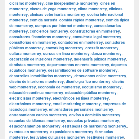
ciclismo monterrey
,
cine independiente monterrey
,
cines en
monterrey
,
clases de yoga monterrey
,
clima monterrey
,
clínicas
monterrey
,
clínicas veterinarias monterrey
,
cocina internacional
monterrey
,
comida norteña
,
comida rápida monterrey
,
comida típica
de monterrey
,
compras por internet monterrey
,
concesionarias
monterrey
,
conciertos monterrey
,
constructoras en monterrey
,
consultores financieros monterrey
,
consultoría legal monterrey
,
consultorías en monterrey
,
contadores en monterrey
,
contadores
públicos monterrey
,
coworking monterrey
,
crossfit monterrey
,
cultura monterrey
,
cursos en línea monterrey
,
danza monterrey
,
decoración de interiores monterrey
,
defensoría pública monterrey
,
dentistas monterrey
,
departamentos en renta monterrey
,
deportes
acuáticos monterrey
,
desarrolladores de software monterrey
,
desarrollos inmobiliarios monterrey
,
descuentos online monterrey
,
diseño de interiores monterrey
,
diseño gráfico monterrey
,
diseño
web monterrey
,
economía de monterrey
,
ecoturismo monterrey
,
educación continua monterrey
,
educación pública monterrey
,
electricistas monterrey
,
electrónicos en línea monterrey
,
electrónicos monterrey
,
email marketing monterrey
,
empresas de
tecnología monterrey
,
entrenadores personales monterrey
,
entrenamiento canino monterrey
,
envíos a domicilio monterrey
,
escuelas de idiomas monterrey
,
escuelas privadas monterrey
,
estacionamientos monterrey
,
estrategias de marketing monterrey.
,
eventos en monterrey
,
exposiciones monterrey
,
farmacias
monterrey
,
festivales culturales monterrey
,
festivales monterrey
,