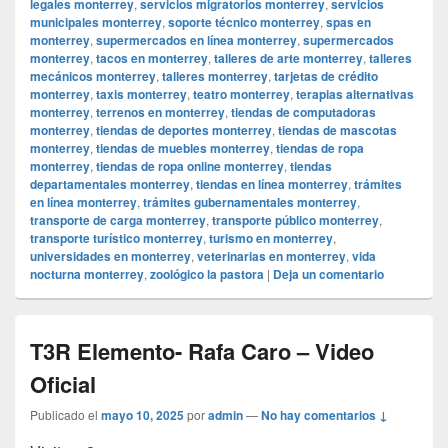
legales monterrey
,
servicios migratorios monterrey
,
servicios
municipales monterrey
,
soporte técnico monterrey
,
spas en
monterrey
,
supermercados en línea monterrey
,
supermercados
monterrey
,
tacos en monterrey
,
talleres de arte monterrey
,
talleres
mecánicos monterrey
,
talleres monterrey
,
tarjetas de crédito
monterrey
,
taxis monterrey
,
teatro monterrey
,
terapias alternativas
monterrey
,
terrenos en monterrey
,
tiendas de computadoras
monterrey
,
tiendas de deportes monterrey
,
tiendas de mascotas
monterrey
,
tiendas de muebles monterrey
,
tiendas de ropa
monterrey
,
tiendas de ropa online monterrey
,
tiendas
departamentales monterrey
,
tiendas en línea monterrey
,
trámites
en línea monterrey
,
trámites gubernamentales monterrey
,
transporte de carga monterrey
,
transporte público monterrey
,
transporte turístico monterrey
,
turismo en monterrey
,
universidades en monterrey
,
veterinarias en monterrey
,
vida
nocturna monterrey
,
zoológico la pastora
|
Deja un comentario
T3R Elemento- Rafa Caro – Video
Oficial
Publicado el
mayo 10, 2025
por
admin
—
No hay comentarios ↓