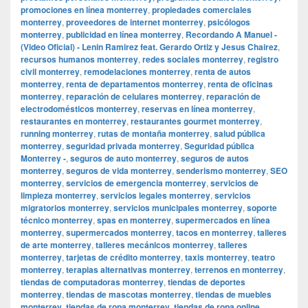
promociones en línea monterrey
,
propiedades comerciales
monterrey
,
proveedores de internet monterrey
,
psicólogos
monterrey
,
publicidad en línea monterrey
,
Recordando A Manuel -
(Video Oficial) - Lenin Ramirez feat. Gerardo Ortiz y Jesus Chairez
,
recursos humanos monterrey
,
redes sociales monterrey
,
registro
civil monterrey
,
remodelaciones monterrey
,
renta de autos
monterrey
,
renta de departamentos monterrey
,
renta de oficinas
monterrey
,
reparación de celulares monterrey
,
reparación de
electrodomésticos monterrey
,
reservas en línea monterrey
,
restaurantes en monterrey
,
restaurantes gourmet monterrey
,
running monterrey
,
rutas de montaña monterrey
,
salud pública
monterrey
,
seguridad privada monterrey
,
Seguridad pública
Monterrey -
,
seguros de auto monterrey
,
seguros de autos
monterrey
,
seguros de vida monterrey
,
senderismo monterrey
,
SEO
monterrey
,
servicios de emergencia monterrey
,
servicios de
limpieza monterrey
,
servicios legales monterrey
,
servicios
migratorios monterrey
,
servicios municipales monterrey
,
soporte
técnico monterrey
,
spas en monterrey
,
supermercados en línea
monterrey
,
supermercados monterrey
,
tacos en monterrey
,
talleres
de arte monterrey
,
talleres mecánicos monterrey
,
talleres
monterrey
,
tarjetas de crédito monterrey
,
taxis monterrey
,
teatro
monterrey
,
terapias alternativas monterrey
,
terrenos en monterrey
,
tiendas de computadoras monterrey
,
tiendas de deportes
monterrey
,
tiendas de mascotas monterrey
,
tiendas de muebles
monterrey
,
tiendas de ropa monterrey
,
tiendas de ropa online