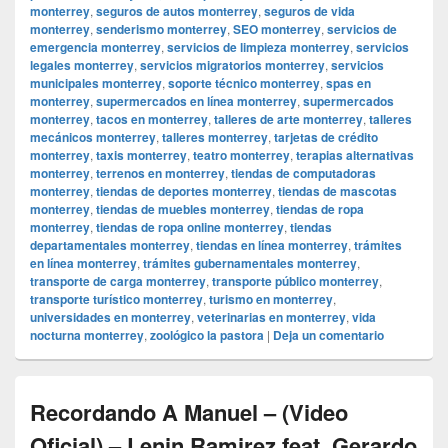
monterrey
,
seguros de autos monterrey
,
seguros de vida
monterrey
,
senderismo monterrey
,
SEO monterrey
,
servicios de
emergencia monterrey
,
servicios de limpieza monterrey
,
servicios
legales monterrey
,
servicios migratorios monterrey
,
servicios
municipales monterrey
,
soporte técnico monterrey
,
spas en
monterrey
,
supermercados en línea monterrey
,
supermercados
monterrey
,
tacos en monterrey
,
talleres de arte monterrey
,
talleres
mecánicos monterrey
,
talleres monterrey
,
tarjetas de crédito
monterrey
,
taxis monterrey
,
teatro monterrey
,
terapias alternativas
monterrey
,
terrenos en monterrey
,
tiendas de computadoras
monterrey
,
tiendas de deportes monterrey
,
tiendas de mascotas
monterrey
,
tiendas de muebles monterrey
,
tiendas de ropa
monterrey
,
tiendas de ropa online monterrey
,
tiendas
departamentales monterrey
,
tiendas en línea monterrey
,
trámites
en línea monterrey
,
trámites gubernamentales monterrey
,
transporte de carga monterrey
,
transporte público monterrey
,
transporte turístico monterrey
,
turismo en monterrey
,
universidades en monterrey
,
veterinarias en monterrey
,
vida
nocturna monterrey
,
zoológico la pastora
|
Deja un comentario
Recordando A Manuel – (Video
Oficial) – Lenin Ramirez feat. Gerardo