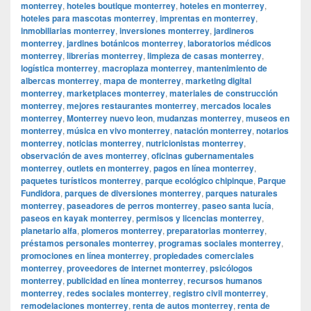
monterrey
,
hoteles boutique monterrey
,
hoteles en monterrey
,
hoteles para mascotas monterrey
,
imprentas en monterrey
,
inmobiliarias monterrey
,
inversiones monterrey
,
jardineros
monterrey
,
jardines botánicos monterrey
,
laboratorios médicos
monterrey
,
librerías monterrey
,
limpieza de casas monterrey
,
logística monterrey
,
macroplaza monterrey
,
mantenimiento de
albercas monterrey
,
mapa de monterrey
,
marketing digital
monterrey
,
marketplaces monterrey
,
materiales de construcción
monterrey
,
mejores restaurantes monterrey
,
mercados locales
monterrey
,
Monterrey nuevo leon
,
mudanzas monterrey
,
museos en
monterrey
,
música en vivo monterrey
,
natación monterrey
,
notarios
monterrey
,
noticias monterrey
,
nutricionistas monterrey
,
observación de aves monterrey
,
oficinas gubernamentales
monterrey
,
outlets en monterrey
,
pagos en línea monterrey
,
paquetes turísticos monterrey
,
parque ecológico chipinque
,
Parque
Fundidora
,
parques de diversiones monterrey
,
parques naturales
monterrey
,
paseadores de perros monterrey
,
paseo santa lucía
,
paseos en kayak monterrey
,
permisos y licencias monterrey
,
planetario alfa
,
plomeros monterrey
,
preparatorias monterrey
,
préstamos personales monterrey
,
programas sociales monterrey
,
promociones en línea monterrey
,
propiedades comerciales
monterrey
,
proveedores de internet monterrey
,
psicólogos
monterrey
,
publicidad en línea monterrey
,
recursos humanos
monterrey
,
redes sociales monterrey
,
registro civil monterrey
,
remodelaciones monterrey
,
renta de autos monterrey
,
renta de