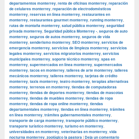
departamentos monterrey
,
renta de oficinas monterrey
,
reparación
de celulares monterrey
,
reparación de electrodomésticos
monterrey
,
reservas en línea monterrey
,
restaurantes en
monterrey
,
restaurantes gourmet monterrey
,
running monterrey
,
rutas de montaña monterrey
,
salud pública monterrey
,
seguridad
privada monterrey
,
Seguridad pública Monterrey -
,
seguros de auto
monterrey
,
seguros de autos monterrey
,
seguros de vida
monterrey
,
senderismo monterrey
,
SEO monterrey
,
servicios de
emergencia monterrey
,
servicios de limpieza monterrey
,
servicios
legales monterrey
,
servicios migratorios monterrey
,
servicios
municipales monterrey
,
soporte técnico monterrey
,
spas en
monterrey
,
supermercados en línea monterrey
,
supermercados
monterrey
,
tacos en monterrey
,
talleres de arte monterrey
,
talleres
mecánicos monterrey
,
talleres monterrey
,
tarjetas de crédito
monterrey
,
taxis monterrey
,
teatro monterrey
,
terapias alternativas
monterrey
,
terrenos en monterrey
,
tiendas de computadoras
monterrey
,
tiendas de deportes monterrey
,
tiendas de mascotas
monterrey
,
tiendas de muebles monterrey
,
tiendas de ropa
monterrey
,
tiendas de ropa online monterrey
,
tiendas
departamentales monterrey
,
tiendas en línea monterrey
,
trámites
en línea monterrey
,
trámites gubernamentales monterrey
,
transporte de carga monterrey
,
transporte público monterrey
,
transporte turístico monterrey
,
turismo en monterrey
,
universidades en monterrey
,
veterinarias en monterrey
,
vida
nocturna monterrey
,
zoológico la pastora
|
Deja un comentario