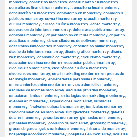
monterrey
,
conciertos monterrey
,
constructoras en monterrey
,
consultores financieros monterrey
,
consultoría legal monterrey
,
consultorías en monterrey
,
contadores en monterrey
,
contadores
públicos monterrey
,
coworking monterrey
,
crossfit monterrey
,
cultura monterrey
,
cursos en línea monterrey
,
danza monterrey
,
decoración de interiores monterrey
,
defensoría pública monterrey
,
dentistas monterrey
,
departamentos en renta monterrey
,
deportes
acuáticos monterrey
,
desarrolladores de software monterrey
,
desarrollos inmobiliarios monterrey
,
descuentos online monterrey
,
diseño de interiores monterrey
,
diseño gráfico monterrey
,
diseño
web monterrey
,
economía de monterrey
,
ecoturismo monterrey
,
educación continua monterrey
,
educación pública monterrey
,
electricistas monterrey
,
electrónicos en línea monterrey
,
electrónicos monterrey
,
email marketing monterrey
,
empresas de
tecnología monterrey
,
entrenadores personales monterrey
,
entrenamiento canino monterrey
,
envíos a domicilio monterrey
,
escuelas de idiomas monterrey
,
escuelas privadas monterrey
,
estacionamientos monterrey
,
estrategias de marketing monterrey.
,
eventos en monterrey
,
exposiciones monterrey
,
farmacias
monterrey
,
festivales culturales monterrey
,
festivales monterrey
,
fraccionamientos en monterrey
,
fumigaciones monterrey
,
galerías
de arte monterrey
,
gestorías monterrey
,
gimnasios en monterrey
,
gimnasios monterrey
,
gobierno de monterrey
,
grooming monterrey
,
grutas de garcía
,
guías turísticos monterrey
,
historia de monterrey
,
hospedaje económico monterrey
,
hospitales en monterrey
,
hostales