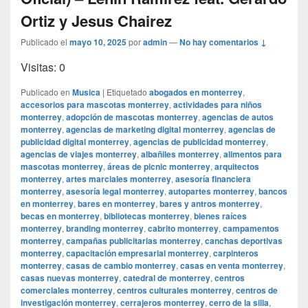
Ortiz y Jesus Chairez
Publicado el
mayo 10, 2025
por
admin
—
No hay comentarios ↓
Visitas: 0
Publicado en
Musica
|
Etiquetado
abogados en monterrey
,
accesorios para mascotas monterrey
,
actividades para niños
monterrey
,
adopción de mascotas monterrey
,
agencias de autos
monterrey
,
agencias de marketing digital monterrey
,
agencias de
publicidad digital monterrey
,
agencias de publicidad monterrey
,
agencias de viajes monterrey
,
albañiles monterrey
,
alimentos para
mascotas monterrey
,
áreas de picnic monterrey
,
arquitectos
monterrey
,
artes marciales monterrey
,
asesoría financiera
monterrey
,
asesoría legal monterrey
,
autopartes monterrey
,
bancos
en monterrey
,
bares en monterrey
,
bares y antros monterrey
,
becas en monterrey
,
bibliotecas monterrey
,
bienes raíces
monterrey
,
branding monterrey
,
cabrito monterrey
,
campamentos
monterrey
,
campañas publicitarias monterrey
,
canchas deportivas
monterrey
,
capacitación empresarial monterrey
,
carpinteros
monterrey
,
casas de cambio monterrey
,
casas en venta monterrey
,
casas nuevas monterrey
,
catedral de monterrey
,
centros
comerciales monterrey
,
centros culturales monterrey
,
centros de
investigación monterrey
,
cerrajeros monterrey
,
cerro de la silla
,