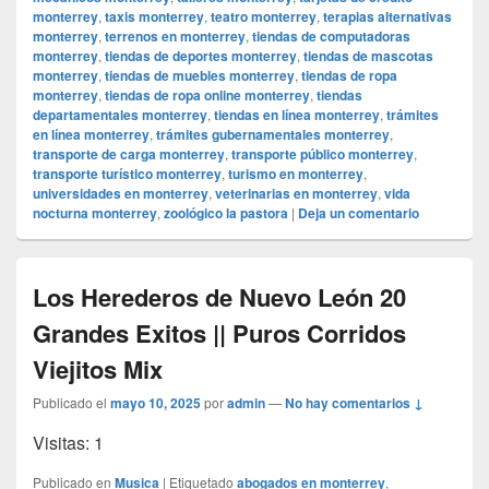
monterrey
,
taxis monterrey
,
teatro monterrey
,
terapias alternativas
monterrey
,
terrenos en monterrey
,
tiendas de computadoras
monterrey
,
tiendas de deportes monterrey
,
tiendas de mascotas
monterrey
,
tiendas de muebles monterrey
,
tiendas de ropa
monterrey
,
tiendas de ropa online monterrey
,
tiendas
departamentales monterrey
,
tiendas en línea monterrey
,
trámites
en línea monterrey
,
trámites gubernamentales monterrey
,
transporte de carga monterrey
,
transporte público monterrey
,
transporte turístico monterrey
,
turismo en monterrey
,
universidades en monterrey
,
veterinarias en monterrey
,
vida
nocturna monterrey
,
zoológico la pastora
|
Deja un comentario
Los Herederos de Nuevo León 20
Grandes Exitos || Puros Corridos
Viejitos Mix
Publicado el
mayo 10, 2025
por
admin
—
No hay comentarios ↓
Visitas: 1
Publicado en
Musica
|
Etiquetado
abogados en monterrey
,