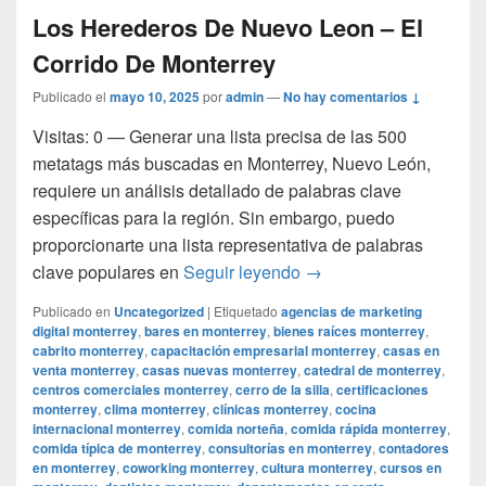
Los Herederos De Nuevo Leon – El
Corrido De Monterrey
Publicado el
mayo 10, 2025
por
admin
—
No hay comentarios ↓
Visitas: 0 — Generar una lista precisa de las 500
metatags más buscadas en Monterrey, Nuevo León,
requiere un análisis detallado de palabras clave
específicas para la región. Sin embargo, puedo
proporcionarte una lista representativa de palabras
Los Herederos De Nuev
clave populares en
Seguir leyendo
→
Publicado en
Uncategorized
|
Etiquetado
agencias de marketing
digital monterrey
,
bares en monterrey
,
bienes raíces monterrey
,
cabrito monterrey
,
capacitación empresarial monterrey
,
casas en
venta monterrey
,
casas nuevas monterrey
,
catedral de monterrey
,
centros comerciales monterrey
,
cerro de la silla
,
certificaciones
monterrey
,
clima monterrey
,
clínicas monterrey
,
cocina
internacional monterrey
,
comida norteña
,
comida rápida monterrey
,
comida típica de monterrey
,
consultorías en monterrey
,
contadores
en monterrey
,
coworking monterrey
,
cultura monterrey
,
cursos en