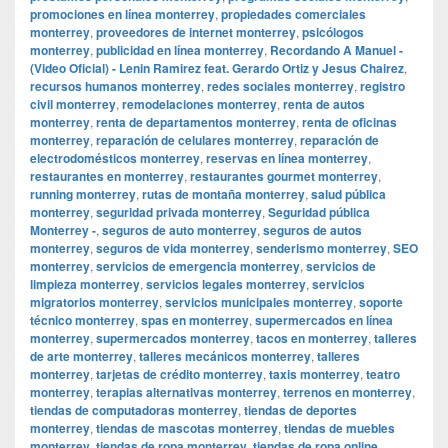
promociones en línea monterrey
,
propiedades comerciales
monterrey
,
proveedores de internet monterrey
,
psicólogos
monterrey
,
publicidad en línea monterrey
,
Recordando A Manuel -
(Video Oficial) - Lenin Ramirez feat. Gerardo Ortiz y Jesus Chairez
,
recursos humanos monterrey
,
redes sociales monterrey
,
registro
civil monterrey
,
remodelaciones monterrey
,
renta de autos
monterrey
,
renta de departamentos monterrey
,
renta de oficinas
monterrey
,
reparación de celulares monterrey
,
reparación de
electrodomésticos monterrey
,
reservas en línea monterrey
,
restaurantes en monterrey
,
restaurantes gourmet monterrey
,
running monterrey
,
rutas de montaña monterrey
,
salud pública
monterrey
,
seguridad privada monterrey
,
Seguridad pública
Monterrey -
,
seguros de auto monterrey
,
seguros de autos
monterrey
,
seguros de vida monterrey
,
senderismo monterrey
,
SEO
monterrey
,
servicios de emergencia monterrey
,
servicios de
limpieza monterrey
,
servicios legales monterrey
,
servicios
migratorios monterrey
,
servicios municipales monterrey
,
soporte
técnico monterrey
,
spas en monterrey
,
supermercados en línea
monterrey
,
supermercados monterrey
,
tacos en monterrey
,
talleres
de arte monterrey
,
talleres mecánicos monterrey
,
talleres
monterrey
,
tarjetas de crédito monterrey
,
taxis monterrey
,
teatro
monterrey
,
terapias alternativas monterrey
,
terrenos en monterrey
,
tiendas de computadoras monterrey
,
tiendas de deportes
monterrey
,
tiendas de mascotas monterrey
,
tiendas de muebles
monterrey
,
tiendas de ropa monterrey
,
tiendas de ropa online