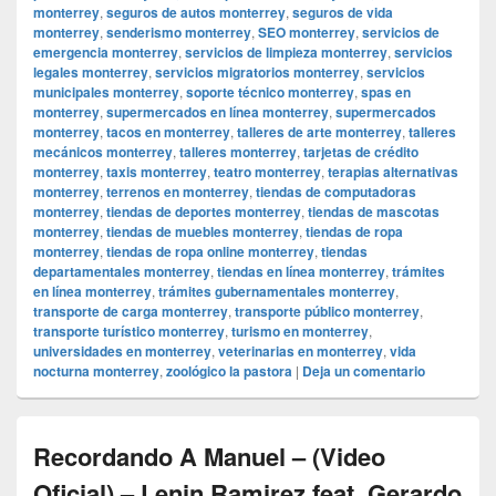
monterrey
,
seguros de autos monterrey
,
seguros de vida
monterrey
,
senderismo monterrey
,
SEO monterrey
,
servicios de
emergencia monterrey
,
servicios de limpieza monterrey
,
servicios
legales monterrey
,
servicios migratorios monterrey
,
servicios
municipales monterrey
,
soporte técnico monterrey
,
spas en
monterrey
,
supermercados en línea monterrey
,
supermercados
monterrey
,
tacos en monterrey
,
talleres de arte monterrey
,
talleres
mecánicos monterrey
,
talleres monterrey
,
tarjetas de crédito
monterrey
,
taxis monterrey
,
teatro monterrey
,
terapias alternativas
monterrey
,
terrenos en monterrey
,
tiendas de computadoras
monterrey
,
tiendas de deportes monterrey
,
tiendas de mascotas
monterrey
,
tiendas de muebles monterrey
,
tiendas de ropa
monterrey
,
tiendas de ropa online monterrey
,
tiendas
departamentales monterrey
,
tiendas en línea monterrey
,
trámites
en línea monterrey
,
trámites gubernamentales monterrey
,
transporte de carga monterrey
,
transporte público monterrey
,
transporte turístico monterrey
,
turismo en monterrey
,
universidades en monterrey
,
veterinarias en monterrey
,
vida
nocturna monterrey
,
zoológico la pastora
|
Deja un comentario
Recordando A Manuel – (Video
Oficial) – Lenin Ramirez feat. Gerardo