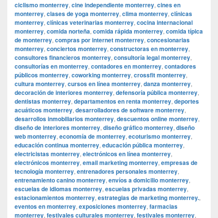
ciclismo monterrey
,
cine independiente monterrey
,
cines en
monterrey
,
clases de yoga monterrey
,
clima monterrey
,
clínicas
monterrey
,
clínicas veterinarias monterrey
,
cocina internacional
monterrey
,
comida norteña
,
comida rápida monterrey
,
comida típica
de monterrey
,
compras por internet monterrey
,
concesionarias
monterrey
,
conciertos monterrey
,
constructoras en monterrey
,
consultores financieros monterrey
,
consultoría legal monterrey
,
consultorías en monterrey
,
contadores en monterrey
,
contadores
públicos monterrey
,
coworking monterrey
,
crossfit monterrey
,
cultura monterrey
,
cursos en línea monterrey
,
danza monterrey
,
decoración de interiores monterrey
,
defensoría pública monterrey
,
dentistas monterrey
,
departamentos en renta monterrey
,
deportes
acuáticos monterrey
,
desarrolladores de software monterrey
,
desarrollos inmobiliarios monterrey
,
descuentos online monterrey
,
diseño de interiores monterrey
,
diseño gráfico monterrey
,
diseño
web monterrey
,
economía de monterrey
,
ecoturismo monterrey
,
educación continua monterrey
,
educación pública monterrey
,
electricistas monterrey
,
electrónicos en línea monterrey
,
electrónicos monterrey
,
email marketing monterrey
,
empresas de
tecnología monterrey
,
entrenadores personales monterrey
,
entrenamiento canino monterrey
,
envíos a domicilio monterrey
,
escuelas de idiomas monterrey
,
escuelas privadas monterrey
,
estacionamientos monterrey
,
estrategias de marketing monterrey.
,
eventos en monterrey
,
exposiciones monterrey
,
farmacias
monterrey
,
festivales culturales monterrey
,
festivales monterrey
,