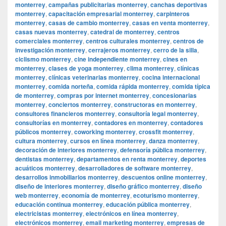
monterrey
,
campañas publicitarias monterrey
,
canchas deportivas
monterrey
,
capacitación empresarial monterrey
,
carpinteros
monterrey
,
casas de cambio monterrey
,
casas en venta monterrey
,
casas nuevas monterrey
,
catedral de monterrey
,
centros
comerciales monterrey
,
centros culturales monterrey
,
centros de
investigación monterrey
,
cerrajeros monterrey
,
cerro de la silla
,
ciclismo monterrey
,
cine independiente monterrey
,
cines en
monterrey
,
clases de yoga monterrey
,
clima monterrey
,
clínicas
monterrey
,
clínicas veterinarias monterrey
,
cocina internacional
monterrey
,
comida norteña
,
comida rápida monterrey
,
comida típica
de monterrey
,
compras por internet monterrey
,
concesionarias
monterrey
,
conciertos monterrey
,
constructoras en monterrey
,
consultores financieros monterrey
,
consultoría legal monterrey
,
consultorías en monterrey
,
contadores en monterrey
,
contadores
públicos monterrey
,
coworking monterrey
,
crossfit monterrey
,
cultura monterrey
,
cursos en línea monterrey
,
danza monterrey
,
decoración de interiores monterrey
,
defensoría pública monterrey
,
dentistas monterrey
,
departamentos en renta monterrey
,
deportes
acuáticos monterrey
,
desarrolladores de software monterrey
,
desarrollos inmobiliarios monterrey
,
descuentos online monterrey
,
diseño de interiores monterrey
,
diseño gráfico monterrey
,
diseño
web monterrey
,
economía de monterrey
,
ecoturismo monterrey
,
educación continua monterrey
,
educación pública monterrey
,
electricistas monterrey
,
electrónicos en línea monterrey
,
electrónicos monterrey
,
email marketing monterrey
,
empresas de