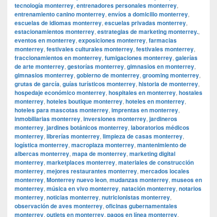
tecnología monterrey
,
entrenadores personales monterrey
,
entrenamiento canino monterrey
,
envíos a domicilio monterrey
,
escuelas de idiomas monterrey
,
escuelas privadas monterrey
,
estacionamientos monterrey
,
estrategias de marketing monterrey.
,
eventos en monterrey
,
exposiciones monterrey
,
farmacias
monterrey
,
festivales culturales monterrey
,
festivales monterrey
,
fraccionamientos en monterrey
,
fumigaciones monterrey
,
galerías
de arte monterrey
,
gestorías monterrey
,
gimnasios en monterrey
,
gimnasios monterrey
,
gobierno de monterrey
,
grooming monterrey
,
grutas de garcía
,
guías turísticos monterrey
,
historia de monterrey
,
hospedaje económico monterrey
,
hospitales en monterrey
,
hostales
monterrey
,
hoteles boutique monterrey
,
hoteles en monterrey
,
hoteles para mascotas monterrey
,
imprentas en monterrey
,
inmobiliarias monterrey
,
inversiones monterrey
,
jardineros
monterrey
,
jardines botánicos monterrey
,
laboratorios médicos
monterrey
,
librerías monterrey
,
limpieza de casas monterrey
,
logística monterrey
,
macroplaza monterrey
,
mantenimiento de
albercas monterrey
,
mapa de monterrey
,
marketing digital
monterrey
,
marketplaces monterrey
,
materiales de construcción
monterrey
,
mejores restaurantes monterrey
,
mercados locales
monterrey
,
Monterrey nuevo leon
,
mudanzas monterrey
,
museos en
monterrey
,
música en vivo monterrey
,
natación monterrey
,
notarios
monterrey
,
noticias monterrey
,
nutricionistas monterrey
,
observación de aves monterrey
,
oficinas gubernamentales
monterrey
,
outlets en monterrey
,
pagos en línea monterrey
,