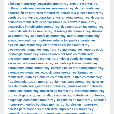
públicos monterrey
,
coworking monterrey
,
crossfit monterrey
,
cultura monterrey
,
cursos en línea monterrey
,
danza monterrey
,
decoración de interiores monterrey
,
defensoría pública monterrey
,
dentistas monterrey
,
departamentos en renta monterrey
,
deportes
acuáticos monterrey
,
desarrolladores de software monterrey
,
desarrollos inmobiliarios monterrey
,
descuentos online monterrey
,
diseño de interiores monterrey
,
diseño gráfico monterrey
,
diseño
web monterrey
,
economía de monterrey
,
ecoturismo monterrey
,
educación continua monterrey
,
educación pública monterrey
,
electricistas monterrey
,
electrónicos en línea monterrey
,
electrónicos monterrey
,
email marketing monterrey
,
empresas de
tecnología monterrey
,
entrenadores personales monterrey
,
entrenamiento canino monterrey
,
envíos a domicilio monterrey
,
escuelas de idiomas monterrey
,
escuelas privadas monterrey
,
estacionamientos monterrey
,
estrategias de marketing monterrey.
,
eventos en monterrey
,
exposiciones monterrey
,
farmacias
monterrey
,
festivales culturales monterrey
,
festivales monterrey
,
fraccionamientos en monterrey
,
fumigaciones monterrey
,
galerías
de arte monterrey
,
gestorías monterrey
,
gimnasios en monterrey
,
gimnasios monterrey
,
gobierno de monterrey
,
grooming monterrey
,
grutas de garcía
,
guías turísticos monterrey
,
historia de monterrey
,
hospedaje económico monterrey
,
hospitales en monterrey
,
hostales
monterrey
,
hoteles boutique monterrey
,
hoteles en monterrey
,
hoteles para mascotas monterrey
,
imprentas en monterrey
,
inmobiliarias monterrey
,
inversiones monterrey
,
jardineros