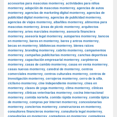
accesorios para mascotas monterrey
,
actividades para niños
monterrey
,
adopción de mascotas monterrey
,
agencias de autos
monterrey
,
agencias de marketing digital monterrey
,
agencias de
publicidad digital monterrey
,
agencias de publicidad monterrey
,
agencias de viajes monterrey
,
albañiles monterrey
,
alimentos para
mascotas monterrey
,
áreas de picnic monterrey
,
arquitectos
monterrey
,
artes marciales monterrey
,
asesoría financiera
monterrey
,
asesoría legal monterrey
,
autopartes monterrey
,
bancos
en monterrey
,
bares en monterrey
,
bares y antros monterrey
,
becas en monterrey
,
bibliotecas monterrey
,
bienes raíces
monterrey
,
branding monterrey
,
cabrito monterrey
,
campamentos
monterrey
,
campañas publicitarias monterrey
,
canchas deportivas
monterrey
,
capacitación empresarial monterrey
,
carpinteros
monterrey
,
casas de cambio monterrey
,
casas en venta monterrey
,
casas nuevas monterrey
,
catedral de monterrey
,
centros
comerciales monterrey
,
centros culturales monterrey
,
centros de
investigación monterrey
,
cerrajeros monterrey
,
cerro de la silla
,
ciclismo monterrey
,
cine independiente monterrey
,
cines en
monterrey
,
clases de yoga monterrey
,
clima monterrey
,
clínicas
monterrey
,
clínicas veterinarias monterrey
,
cocina internacional
monterrey
,
comida norteña
,
comida rápida monterrey
,
comida típica
de monterrey
,
compras por internet monterrey
,
concesionarias
monterrey
,
conciertos monterrey
,
constructoras en monterrey
,
consultores financieros monterrey
,
consultoría legal monterrey
,
consultorías en monterrey
,
contadores en monterrey
,
contadores