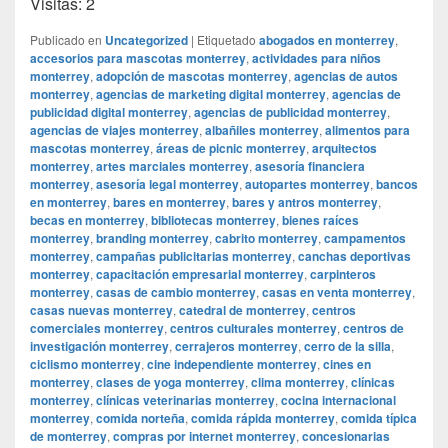
Visitas: 2
Publicado en
Uncategorized
|
Etiquetado
abogados en monterrey
,
accesorios para mascotas monterrey
,
actividades para niños
monterrey
,
adopción de mascotas monterrey
,
agencias de autos
monterrey
,
agencias de marketing digital monterrey
,
agencias de
publicidad digital monterrey
,
agencias de publicidad monterrey
,
agencias de viajes monterrey
,
albañiles monterrey
,
alimentos para
mascotas monterrey
,
áreas de picnic monterrey
,
arquitectos
monterrey
,
artes marciales monterrey
,
asesoría financiera
monterrey
,
asesoría legal monterrey
,
autopartes monterrey
,
bancos
en monterrey
,
bares en monterrey
,
bares y antros monterrey
,
becas en monterrey
,
bibliotecas monterrey
,
bienes raíces
monterrey
,
branding monterrey
,
cabrito monterrey
,
campamentos
monterrey
,
campañas publicitarias monterrey
,
canchas deportivas
monterrey
,
capacitación empresarial monterrey
,
carpinteros
monterrey
,
casas de cambio monterrey
,
casas en venta monterrey
,
casas nuevas monterrey
,
catedral de monterrey
,
centros
comerciales monterrey
,
centros culturales monterrey
,
centros de
investigación monterrey
,
cerrajeros monterrey
,
cerro de la silla
,
ciclismo monterrey
,
cine independiente monterrey
,
cines en
monterrey
,
clases de yoga monterrey
,
clima monterrey
,
clínicas
monterrey
,
clínicas veterinarias monterrey
,
cocina internacional
monterrey
,
comida norteña
,
comida rápida monterrey
,
comida típica
de monterrey
,
compras por internet monterrey
,
concesionarias