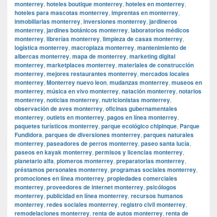
monterrey
,
hoteles boutique monterrey
,
hoteles en monterrey
,
hoteles para mascotas monterrey
,
imprentas en monterrey
,
inmobiliarias monterrey
,
inversiones monterrey
,
jardineros
monterrey
,
jardines botánicos monterrey
,
laboratorios médicos
monterrey
,
librerías monterrey
,
limpieza de casas monterrey
,
logística monterrey
,
macroplaza monterrey
,
mantenimiento de
albercas monterrey
,
mapa de monterrey
,
marketing digital
monterrey
,
marketplaces monterrey
,
materiales de construcción
monterrey
,
mejores restaurantes monterrey
,
mercados locales
monterrey
,
Monterrey nuevo leon
,
mudanzas monterrey
,
museos en
monterrey
,
música en vivo monterrey
,
natación monterrey
,
notarios
monterrey
,
noticias monterrey
,
nutricionistas monterrey
,
observación de aves monterrey
,
oficinas gubernamentales
monterrey
,
outlets en monterrey
,
pagos en línea monterrey
,
paquetes turísticos monterrey
,
parque ecológico chipinque
,
Parque
Fundidora
,
parques de diversiones monterrey
,
parques naturales
monterrey
,
paseadores de perros monterrey
,
paseo santa lucía
,
paseos en kayak monterrey
,
permisos y licencias monterrey
,
planetario alfa
,
plomeros monterrey
,
preparatorias monterrey
,
préstamos personales monterrey
,
programas sociales monterrey
,
promociones en línea monterrey
,
propiedades comerciales
monterrey
,
proveedores de internet monterrey
,
psicólogos
monterrey
,
publicidad en línea monterrey
,
recursos humanos
monterrey
,
redes sociales monterrey
,
registro civil monterrey
,
remodelaciones monterrey
,
renta de autos monterrey
,
renta de