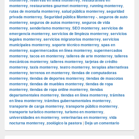
monterrey
,
restaurantes gourmet monterrey
,
running monterrey
,
rutas de montaña monterrey
,
salud pública monterrey
,
seguridad
privada monterrey
,
Seguridad pública Monterrey -
,
seguros de auto
monterrey
,
seguros de autos monterrey
,
seguros de vida
monterrey
,
senderismo monterrey
,
SEO monterrey
,
servicios de
emergencia monterrey
,
servicios de limpieza monterrey
,
servicios
legales monterrey
,
servicios migratorios monterrey
,
servicios
municipales monterrey
,
soporte técnico monterrey
,
spas en
monterrey
,
supermercados en línea monterrey
,
supermercados
monterrey
,
tacos en monterrey
,
talleres de arte monterrey
,
talleres
mecánicos monterrey
,
talleres monterrey
,
tarjetas de crédito
monterrey
,
taxis monterrey
,
teatro monterrey
,
terapias alternativas
monterrey
,
terrenos en monterrey
,
tiendas de computadoras
monterrey
,
tiendas de deportes monterrey
,
tiendas de mascotas
monterrey
,
tiendas de muebles monterrey
,
tiendas de ropa
monterrey
,
tiendas de ropa online monterrey
,
tiendas
departamentales monterrey
,
tiendas en línea monterrey
,
trámites
en línea monterrey
,
trámites gubernamentales monterrey
,
transporte de carga monterrey
,
transporte público monterrey
,
transporte turístico monterrey
,
turismo en monterrey
,
universidades en monterrey
,
veterinarias en monterrey
,
vida
nocturna monterrey
,
zoológico la pastora
|
Deja un comentario