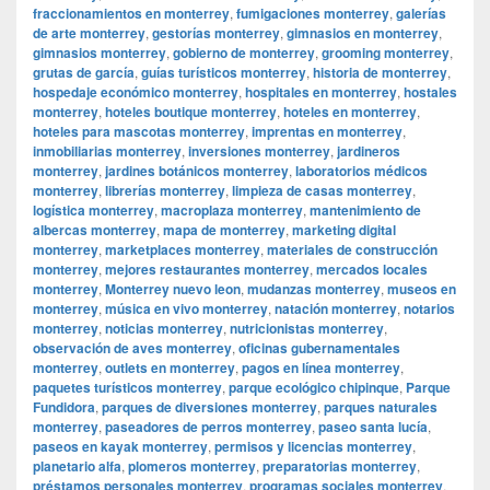
fraccionamientos en monterrey
,
fumigaciones monterrey
,
galerías
de arte monterrey
,
gestorías monterrey
,
gimnasios en monterrey
,
gimnasios monterrey
,
gobierno de monterrey
,
grooming monterrey
,
grutas de garcía
,
guías turísticos monterrey
,
historia de monterrey
,
hospedaje económico monterrey
,
hospitales en monterrey
,
hostales
monterrey
,
hoteles boutique monterrey
,
hoteles en monterrey
,
hoteles para mascotas monterrey
,
imprentas en monterrey
,
inmobiliarias monterrey
,
inversiones monterrey
,
jardineros
monterrey
,
jardines botánicos monterrey
,
laboratorios médicos
monterrey
,
librerías monterrey
,
limpieza de casas monterrey
,
logística monterrey
,
macroplaza monterrey
,
mantenimiento de
albercas monterrey
,
mapa de monterrey
,
marketing digital
monterrey
,
marketplaces monterrey
,
materiales de construcción
monterrey
,
mejores restaurantes monterrey
,
mercados locales
monterrey
,
Monterrey nuevo leon
,
mudanzas monterrey
,
museos en
monterrey
,
música en vivo monterrey
,
natación monterrey
,
notarios
monterrey
,
noticias monterrey
,
nutricionistas monterrey
,
observación de aves monterrey
,
oficinas gubernamentales
monterrey
,
outlets en monterrey
,
pagos en línea monterrey
,
paquetes turísticos monterrey
,
parque ecológico chipinque
,
Parque
Fundidora
,
parques de diversiones monterrey
,
parques naturales
monterrey
,
paseadores de perros monterrey
,
paseo santa lucía
,
paseos en kayak monterrey
,
permisos y licencias monterrey
,
planetario alfa
,
plomeros monterrey
,
preparatorias monterrey
,
préstamos personales monterrey
,
programas sociales monterrey
,