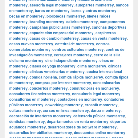
monterrey
,
asesoría legal monterrey
,
autopartes monterrey
,
bancos
en monterrey
,
bares en monterrey
,
bares y antros monterrey
,
becas en monterrey
,
bibliotecas monterrey
,
bienes raíces
monterrey
,
branding monterrey
,
cabrito monterrey
,
campamentos
monterrey
,
campañas publicitarias monterrey
,
canchas deportivas
monterrey
,
capacitación empresarial monterrey
,
carpinteros
monterrey
,
casas de cambio monterrey
,
casas en venta monterrey
,
casas nuevas monterrey
,
catedral de monterrey
,
centros
comerciales monterrey
,
centros culturales monterrey
,
centros de
investigación monterrey
,
cerrajeros monterrey
,
cerro de la silla
,
ciclismo monterrey
,
cine independiente monterrey
,
cines en
monterrey
,
clases de yoga monterrey
,
clima monterrey
,
clínicas
monterrey
,
clínicas veterinarias monterrey
,
cocina internacional
monterrey
,
comida norteña
,
comida rápida monterrey
,
comida típica
de monterrey
,
compras por internet monterrey
,
concesionarias
monterrey
,
conciertos monterrey
,
constructoras en monterrey
,
consultores financieros monterrey
,
consultoría legal monterrey
,
consultorías en monterrey
,
contadores en monterrey
,
contadores
públicos monterrey
,
coworking monterrey
,
crossfit monterrey
,
cultura monterrey
,
cursos en línea monterrey
,
danza monterrey
,
decoración de interiores monterrey
,
defensoría pública monterrey
,
dentistas monterrey
,
departamentos en renta monterrey
,
deportes
acuáticos monterrey
,
desarrolladores de software monterrey
,
desarrollos inmobiliarios monterrey
,
descuentos online monterrey
,
diseño de interiores monterrey
,
diseño gráfico monterrey
,
diseño