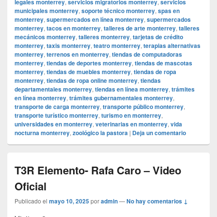
legales monterrey
,
servicios migratorios monterrey
,
servicios
municipales monterrey
,
soporte técnico monterrey
,
spas en
monterrey
,
supermercados en línea monterrey
,
supermercados
monterrey
,
tacos en monterrey
,
talleres de arte monterrey
,
talleres
mecánicos monterrey
,
talleres monterrey
,
tarjetas de crédito
monterrey
,
taxis monterrey
,
teatro monterrey
,
terapias alternativas
monterrey
,
terrenos en monterrey
,
tiendas de computadoras
monterrey
,
tiendas de deportes monterrey
,
tiendas de mascotas
monterrey
,
tiendas de muebles monterrey
,
tiendas de ropa
monterrey
,
tiendas de ropa online monterrey
,
tiendas
departamentales monterrey
,
tiendas en línea monterrey
,
trámites
en línea monterrey
,
trámites gubernamentales monterrey
,
transporte de carga monterrey
,
transporte público monterrey
,
transporte turístico monterrey
,
turismo en monterrey
,
universidades en monterrey
,
veterinarias en monterrey
,
vida
nocturna monterrey
,
zoológico la pastora
|
Deja un comentario
T3R Elemento- Rafa Caro – Video
Oficial
Publicado el
mayo 10, 2025
por
admin
—
No hay comentarios ↓