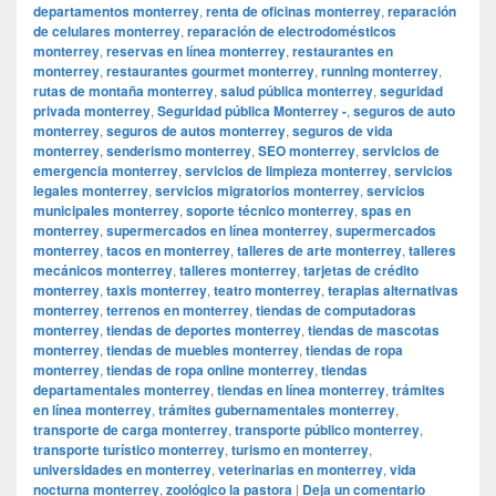
departamentos monterrey
,
renta de oficinas monterrey
,
reparación
de celulares monterrey
,
reparación de electrodomésticos
monterrey
,
reservas en línea monterrey
,
restaurantes en
monterrey
,
restaurantes gourmet monterrey
,
running monterrey
,
rutas de montaña monterrey
,
salud pública monterrey
,
seguridad
privada monterrey
,
Seguridad pública Monterrey -
,
seguros de auto
monterrey
,
seguros de autos monterrey
,
seguros de vida
monterrey
,
senderismo monterrey
,
SEO monterrey
,
servicios de
emergencia monterrey
,
servicios de limpieza monterrey
,
servicios
legales monterrey
,
servicios migratorios monterrey
,
servicios
municipales monterrey
,
soporte técnico monterrey
,
spas en
monterrey
,
supermercados en línea monterrey
,
supermercados
monterrey
,
tacos en monterrey
,
talleres de arte monterrey
,
talleres
mecánicos monterrey
,
talleres monterrey
,
tarjetas de crédito
monterrey
,
taxis monterrey
,
teatro monterrey
,
terapias alternativas
monterrey
,
terrenos en monterrey
,
tiendas de computadoras
monterrey
,
tiendas de deportes monterrey
,
tiendas de mascotas
monterrey
,
tiendas de muebles monterrey
,
tiendas de ropa
monterrey
,
tiendas de ropa online monterrey
,
tiendas
departamentales monterrey
,
tiendas en línea monterrey
,
trámites
en línea monterrey
,
trámites gubernamentales monterrey
,
transporte de carga monterrey
,
transporte público monterrey
,
transporte turístico monterrey
,
turismo en monterrey
,
universidades en monterrey
,
veterinarias en monterrey
,
vida
nocturna monterrey
,
zoológico la pastora
|
Deja un comentario