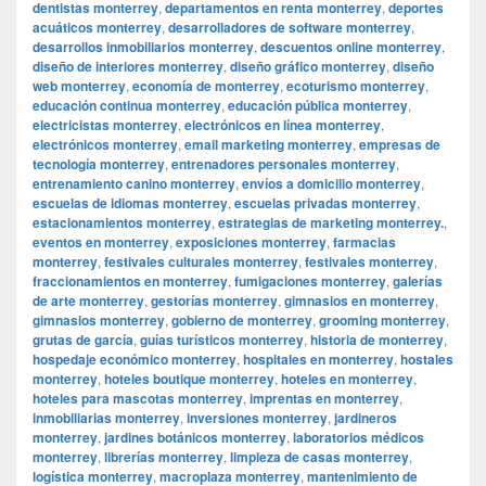
dentistas monterrey
,
departamentos en renta monterrey
,
deportes
acuáticos monterrey
,
desarrolladores de software monterrey
,
desarrollos inmobiliarios monterrey
,
descuentos online monterrey
,
diseño de interiores monterrey
,
diseño gráfico monterrey
,
diseño
web monterrey
,
economía de monterrey
,
ecoturismo monterrey
,
educación continua monterrey
,
educación pública monterrey
,
electricistas monterrey
,
electrónicos en línea monterrey
,
electrónicos monterrey
,
email marketing monterrey
,
empresas de
tecnología monterrey
,
entrenadores personales monterrey
,
entrenamiento canino monterrey
,
envíos a domicilio monterrey
,
escuelas de idiomas monterrey
,
escuelas privadas monterrey
,
estacionamientos monterrey
,
estrategias de marketing monterrey.
,
eventos en monterrey
,
exposiciones monterrey
,
farmacias
monterrey
,
festivales culturales monterrey
,
festivales monterrey
,
fraccionamientos en monterrey
,
fumigaciones monterrey
,
galerías
de arte monterrey
,
gestorías monterrey
,
gimnasios en monterrey
,
gimnasios monterrey
,
gobierno de monterrey
,
grooming monterrey
,
grutas de garcía
,
guías turísticos monterrey
,
historia de monterrey
,
hospedaje económico monterrey
,
hospitales en monterrey
,
hostales
monterrey
,
hoteles boutique monterrey
,
hoteles en monterrey
,
hoteles para mascotas monterrey
,
imprentas en monterrey
,
inmobiliarias monterrey
,
inversiones monterrey
,
jardineros
monterrey
,
jardines botánicos monterrey
,
laboratorios médicos
monterrey
,
librerías monterrey
,
limpieza de casas monterrey
,
logística monterrey
,
macroplaza monterrey
,
mantenimiento de