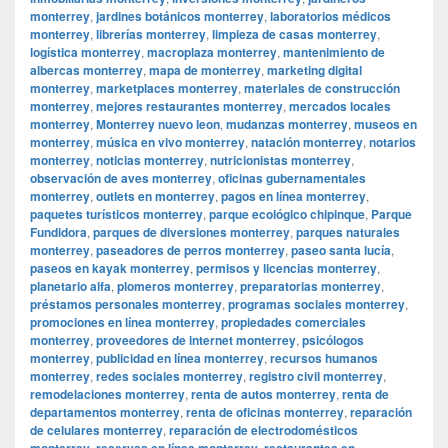
monterrey
,
jardines botánicos monterrey
,
laboratorios médicos
monterrey
,
librerías monterrey
,
limpieza de casas monterrey
,
logística monterrey
,
macroplaza monterrey
,
mantenimiento de
albercas monterrey
,
mapa de monterrey
,
marketing digital
monterrey
,
marketplaces monterrey
,
materiales de construcción
monterrey
,
mejores restaurantes monterrey
,
mercados locales
monterrey
,
Monterrey nuevo leon
,
mudanzas monterrey
,
museos en
monterrey
,
música en vivo monterrey
,
natación monterrey
,
notarios
monterrey
,
noticias monterrey
,
nutricionistas monterrey
,
observación de aves monterrey
,
oficinas gubernamentales
monterrey
,
outlets en monterrey
,
pagos en línea monterrey
,
paquetes turísticos monterrey
,
parque ecológico chipinque
,
Parque
Fundidora
,
parques de diversiones monterrey
,
parques naturales
monterrey
,
paseadores de perros monterrey
,
paseo santa lucía
,
paseos en kayak monterrey
,
permisos y licencias monterrey
,
planetario alfa
,
plomeros monterrey
,
preparatorias monterrey
,
préstamos personales monterrey
,
programas sociales monterrey
,
promociones en línea monterrey
,
propiedades comerciales
monterrey
,
proveedores de internet monterrey
,
psicólogos
monterrey
,
publicidad en línea monterrey
,
recursos humanos
monterrey
,
redes sociales monterrey
,
registro civil monterrey
,
remodelaciones monterrey
,
renta de autos monterrey
,
renta de
departamentos monterrey
,
renta de oficinas monterrey
,
reparación
de celulares monterrey
,
reparación de electrodomésticos
monterrey
,
reservas en línea monterrey
,
restaurantes en