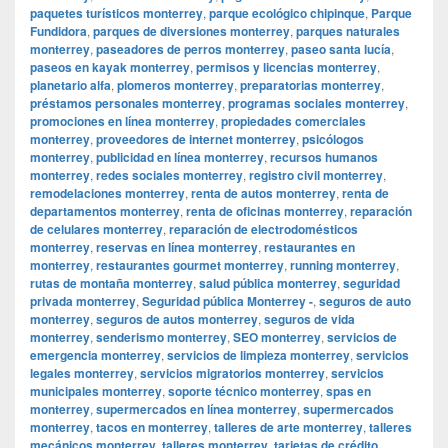
paquetes turísticos monterrey
,
parque ecológico chipinque
,
Parque
Fundidora
,
parques de diversiones monterrey
,
parques naturales
monterrey
,
paseadores de perros monterrey
,
paseo santa lucía
,
paseos en kayak monterrey
,
permisos y licencias monterrey
,
planetario alfa
,
plomeros monterrey
,
preparatorias monterrey
,
préstamos personales monterrey
,
programas sociales monterrey
,
promociones en línea monterrey
,
propiedades comerciales
monterrey
,
proveedores de internet monterrey
,
psicólogos
monterrey
,
publicidad en línea monterrey
,
recursos humanos
monterrey
,
redes sociales monterrey
,
registro civil monterrey
,
remodelaciones monterrey
,
renta de autos monterrey
,
renta de
departamentos monterrey
,
renta de oficinas monterrey
,
reparación
de celulares monterrey
,
reparación de electrodomésticos
monterrey
,
reservas en línea monterrey
,
restaurantes en
monterrey
,
restaurantes gourmet monterrey
,
running monterrey
,
rutas de montaña monterrey
,
salud pública monterrey
,
seguridad
privada monterrey
,
Seguridad pública Monterrey -
,
seguros de auto
monterrey
,
seguros de autos monterrey
,
seguros de vida
monterrey
,
senderismo monterrey
,
SEO monterrey
,
servicios de
emergencia monterrey
,
servicios de limpieza monterrey
,
servicios
legales monterrey
,
servicios migratorios monterrey
,
servicios
municipales monterrey
,
soporte técnico monterrey
,
spas en
monterrey
,
supermercados en línea monterrey
,
supermercados
monterrey
,
tacos en monterrey
,
talleres de arte monterrey
,
talleres
mecánicos monterrey
,
talleres monterrey
,
tarjetas de crédito