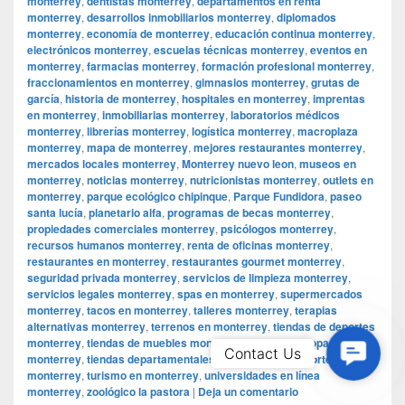
monterrey
,
dentistas monterrey
,
departamentos en renta
monterrey
,
desarrollos inmobiliarios monterrey
,
diplomados
monterrey
,
economía de monterrey
,
educación continua monterrey
,
electrónicos monterrey
,
escuelas técnicas monterrey
,
eventos en
monterrey
,
farmacias monterrey
,
formación profesional monterrey
,
fraccionamientos en monterrey
,
gimnasios monterrey
,
grutas de
garcía
,
historia de monterrey
,
hospitales en monterrey
,
imprentas
en monterrey
,
inmobiliarias monterrey
,
laboratorios médicos
monterrey
,
librerías monterrey
,
logística monterrey
,
macroplaza
monterrey
,
mapa de monterrey
,
mejores restaurantes monterrey
,
mercados locales monterrey
,
Monterrey nuevo leon
,
museos en
monterrey
,
noticias monterrey
,
nutricionistas monterrey
,
outlets en
monterrey
,
parque ecológico chipinque
,
Parque Fundidora
,
paseo
santa lucía
,
planetario alfa
,
programas de becas monterrey
,
propiedades comerciales monterrey
,
psicólogos monterrey
,
recursos humanos monterrey
,
renta de oficinas monterrey
,
restaurantes en monterrey
,
restaurantes gourmet monterrey
,
seguridad privada monterrey
,
servicios de limpieza monterrey
,
servicios legales monterrey
,
spas en monterrey
,
supermercados
monterrey
,
tacos en monterrey
,
talleres monterrey
,
terapias
alternativas monterrey
,
terrenos en monterrey
,
tiendas de deportes
monterrey
,
tiendas de muebles monterrey
,
tiendas de ropa
Contac
Contact Us
monterrey
,
tiendas departamentales monterrey
,
transporte público
Us
monterrey
,
turismo en monterrey
,
universidades en línea
monterrey
,
zoológico la pastora
|
Deja un comentario