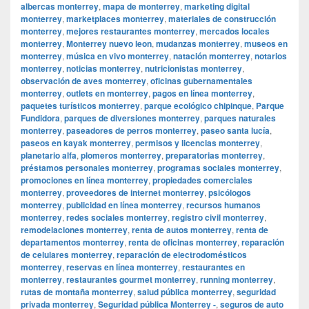
albercas monterrey
,
mapa de monterrey
,
marketing digital
monterrey
,
marketplaces monterrey
,
materiales de construcción
monterrey
,
mejores restaurantes monterrey
,
mercados locales
monterrey
,
Monterrey nuevo leon
,
mudanzas monterrey
,
museos en
monterrey
,
música en vivo monterrey
,
natación monterrey
,
notarios
monterrey
,
noticias monterrey
,
nutricionistas monterrey
,
observación de aves monterrey
,
oficinas gubernamentales
monterrey
,
outlets en monterrey
,
pagos en línea monterrey
,
paquetes turísticos monterrey
,
parque ecológico chipinque
,
Parque
Fundidora
,
parques de diversiones monterrey
,
parques naturales
monterrey
,
paseadores de perros monterrey
,
paseo santa lucía
,
paseos en kayak monterrey
,
permisos y licencias monterrey
,
planetario alfa
,
plomeros monterrey
,
preparatorias monterrey
,
préstamos personales monterrey
,
programas sociales monterrey
,
promociones en línea monterrey
,
propiedades comerciales
monterrey
,
proveedores de internet monterrey
,
psicólogos
monterrey
,
publicidad en línea monterrey
,
recursos humanos
monterrey
,
redes sociales monterrey
,
registro civil monterrey
,
remodelaciones monterrey
,
renta de autos monterrey
,
renta de
departamentos monterrey
,
renta de oficinas monterrey
,
reparación
de celulares monterrey
,
reparación de electrodomésticos
monterrey
,
reservas en línea monterrey
,
restaurantes en
monterrey
,
restaurantes gourmet monterrey
,
running monterrey
,
rutas de montaña monterrey
,
salud pública monterrey
,
seguridad
privada monterrey
,
Seguridad pública Monterrey -
,
seguros de auto