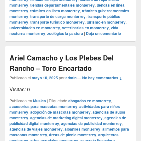
monterrey
,
tiendas departamentales monterrey
,
tiendas en línea
monterrey
,
trámites en línea monterrey
,
trámites gubernamentales
monterrey
,
transporte de carga monterrey
,
transporte público
monterrey
,
transporte turístico monterrey
,
turismo en monterrey
,
universidades en monterrey
,
veterinarias en monterrey
,
vida
nocturna monterrey
,
zoológico la pastora
|
Deja un comentario
Ariel Camacho y Los Plebes Del
Rancho – Toro Encartado
Publicado el
mayo 10, 2025
por
admin
—
No hay comentarios ↓
Visitas: 0
Publicado en
Musica
|
Etiquetado
abogados en monterrey
,
accesorios para mascotas monterrey
,
actividades para niños
monterrey
,
adopción de mascotas monterrey
,
agencias de autos
monterrey
,
agencias de marketing digital monterrey
,
agencias de
publicidad digital monterrey
,
agencias de publicidad monterrey
,
agencias de viajes monterrey
,
albañiles monterrey
,
alimentos para
mascotas monterrey
,
áreas de picnic monterrey
,
arquitectos
monterrey
,
artes marciales monterrey
,
asesoría financiera