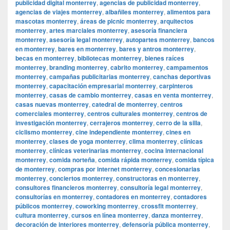
publicidad digital monterrey
,
agencias de publicidad monterrey
,
agencias de viajes monterrey
,
albañiles monterrey
,
alimentos para
mascotas monterrey
,
áreas de picnic monterrey
,
arquitectos
monterrey
,
artes marciales monterrey
,
asesoría financiera
monterrey
,
asesoría legal monterrey
,
autopartes monterrey
,
bancos
en monterrey
,
bares en monterrey
,
bares y antros monterrey
,
becas en monterrey
,
bibliotecas monterrey
,
bienes raíces
monterrey
,
branding monterrey
,
cabrito monterrey
,
campamentos
monterrey
,
campañas publicitarias monterrey
,
canchas deportivas
monterrey
,
capacitación empresarial monterrey
,
carpinteros
monterrey
,
casas de cambio monterrey
,
casas en venta monterrey
,
casas nuevas monterrey
,
catedral de monterrey
,
centros
comerciales monterrey
,
centros culturales monterrey
,
centros de
investigación monterrey
,
cerrajeros monterrey
,
cerro de la silla
,
ciclismo monterrey
,
cine independiente monterrey
,
cines en
monterrey
,
clases de yoga monterrey
,
clima monterrey
,
clínicas
monterrey
,
clínicas veterinarias monterrey
,
cocina internacional
monterrey
,
comida norteña
,
comida rápida monterrey
,
comida típica
de monterrey
,
compras por internet monterrey
,
concesionarias
monterrey
,
conciertos monterrey
,
constructoras en monterrey
,
consultores financieros monterrey
,
consultoría legal monterrey
,
consultorías en monterrey
,
contadores en monterrey
,
contadores
públicos monterrey
,
coworking monterrey
,
crossfit monterrey
,
cultura monterrey
,
cursos en línea monterrey
,
danza monterrey
,
decoración de interiores monterrey
,
defensoría pública monterrey
,