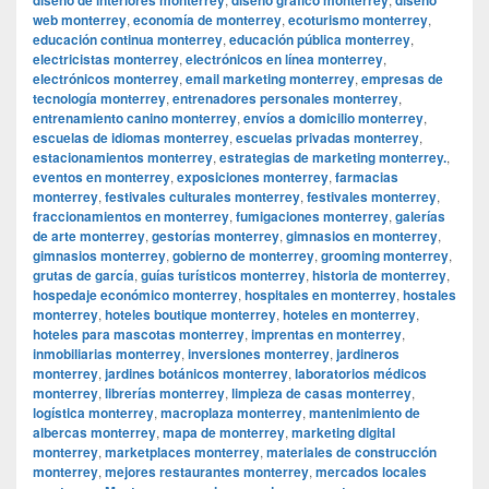
web monterrey
,
economía de monterrey
,
ecoturismo monterrey
,
educación continua monterrey
,
educación pública monterrey
,
electricistas monterrey
,
electrónicos en línea monterrey
,
electrónicos monterrey
,
email marketing monterrey
,
empresas de
tecnología monterrey
,
entrenadores personales monterrey
,
entrenamiento canino monterrey
,
envíos a domicilio monterrey
,
escuelas de idiomas monterrey
,
escuelas privadas monterrey
,
estacionamientos monterrey
,
estrategias de marketing monterrey.
,
eventos en monterrey
,
exposiciones monterrey
,
farmacias
monterrey
,
festivales culturales monterrey
,
festivales monterrey
,
fraccionamientos en monterrey
,
fumigaciones monterrey
,
galerías
de arte monterrey
,
gestorías monterrey
,
gimnasios en monterrey
,
gimnasios monterrey
,
gobierno de monterrey
,
grooming monterrey
,
grutas de garcía
,
guías turísticos monterrey
,
historia de monterrey
,
hospedaje económico monterrey
,
hospitales en monterrey
,
hostales
monterrey
,
hoteles boutique monterrey
,
hoteles en monterrey
,
hoteles para mascotas monterrey
,
imprentas en monterrey
,
inmobiliarias monterrey
,
inversiones monterrey
,
jardineros
monterrey
,
jardines botánicos monterrey
,
laboratorios médicos
monterrey
,
librerías monterrey
,
limpieza de casas monterrey
,
logística monterrey
,
macroplaza monterrey
,
mantenimiento de
albercas monterrey
,
mapa de monterrey
,
marketing digital
monterrey
,
marketplaces monterrey
,
materiales de construcción
monterrey
,
mejores restaurantes monterrey
,
mercados locales