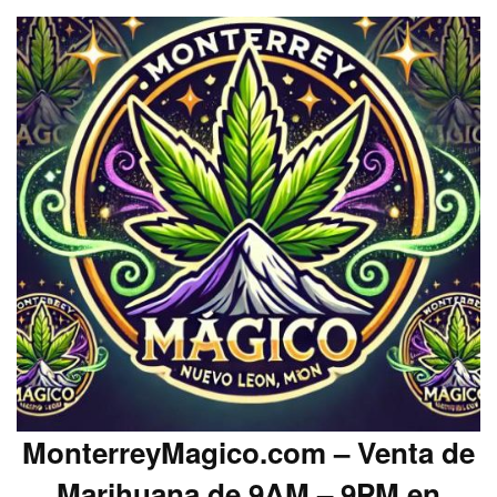
MonterreyMagico.com – Venta de
Marihuana de 9AM – 9PM en