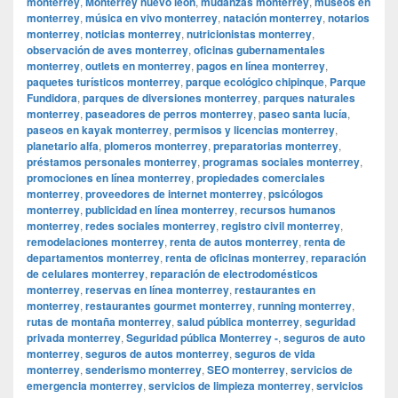
monterrey
,
Monterrey nuevo leon
,
mudanzas monterrey
,
museos en
monterrey
,
música en vivo monterrey
,
natación monterrey
,
notarios
monterrey
,
noticias monterrey
,
nutricionistas monterrey
,
observación de aves monterrey
,
oficinas gubernamentales
monterrey
,
outlets en monterrey
,
pagos en línea monterrey
,
paquetes turísticos monterrey
,
parque ecológico chipinque
,
Parque
Fundidora
,
parques de diversiones monterrey
,
parques naturales
monterrey
,
paseadores de perros monterrey
,
paseo santa lucía
,
paseos en kayak monterrey
,
permisos y licencias monterrey
,
planetario alfa
,
plomeros monterrey
,
preparatorias monterrey
,
préstamos personales monterrey
,
programas sociales monterrey
,
promociones en línea monterrey
,
propiedades comerciales
monterrey
,
proveedores de internet monterrey
,
psicólogos
monterrey
,
publicidad en línea monterrey
,
recursos humanos
monterrey
,
redes sociales monterrey
,
registro civil monterrey
,
remodelaciones monterrey
,
renta de autos monterrey
,
renta de
departamentos monterrey
,
renta de oficinas monterrey
,
reparación
de celulares monterrey
,
reparación de electrodomésticos
monterrey
,
reservas en línea monterrey
,
restaurantes en
monterrey
,
restaurantes gourmet monterrey
,
running monterrey
,
rutas de montaña monterrey
,
salud pública monterrey
,
seguridad
privada monterrey
,
Seguridad pública Monterrey -
,
seguros de auto
monterrey
,
seguros de autos monterrey
,
seguros de vida
monterrey
,
senderismo monterrey
,
SEO monterrey
,
servicios de
emergencia monterrey
,
servicios de limpieza monterrey
,
servicios