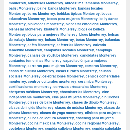
monterrey
,
autobuses Monterrey
,
autoestima femenina Monterrey
,
ballet Monterrey
,
balne
,
banda Monterrey
,
bandas locales
Monterrey
,
bares Monterrey
,
bebidas típicas Monterrey
,
becas
educativas Monterrey
,
becas para mujeres Monterrey
,
belly dance
Monterrey
,
bibliotecas monterrey
,
bienestar emocional Monterrey
,
bienestar Monterrey
,
bisutería Monterrey
,
blogs de belleza
Monterrey
,
blogs para mujeres Monterrey
,
blues Monterrey
,
bolsas
de trabajo Monterrey
,
bolsos Monterrey
,
botas Monterrey
,
bufandas
Monterrey
,
cafés Monterrey
,
cafeterías Monterrey
,
calzado
femenino Monterrey
,
campañas sociales Monterrey
,
campings
Monterrey
,
canales de YouTube Monterrey
,
candidatas Monterrey
,
cantantes femeninas Monterrey
,
capacitación para mujeres
Monterrey
,
carreras para mujeres Monterrey
,
carteras Monterrey
,
casas de cultura Monterrey
,
casas rurales Monterrey
,
causas
sociales Monterrey
,
celebraciones Monterrey
,
centros comerciales
monterrey
,
centros culturales monterrey
,
cerámica Monterrey
,
certificaciones monterrey
,
cervezas artesanales Monterrey
,
chequeos médicos Monterrey
,
chocolaterías Monterrey
,
cine
independiente monterrey
,
cine para mujeres Monterrey
,
cinturones
Monterrey
,
clases de baile Monterrey
,
clases de dibujo Monterrey
,
clases de inglés Monterrey
,
clases de música Monterrey
,
clases de
pintura Monterrey
,
clases de yoga monterrey
,
clínicas para mujeres
Monterrey
,
clubes de lectura Monterrey
,
coaching para mujeres
Monterrey
,
cocina mexicana Monterrey
,
cocina regional Monterrey
,
coctelería Monterrey
,
comida callejera Monterrey
,
comida saludable