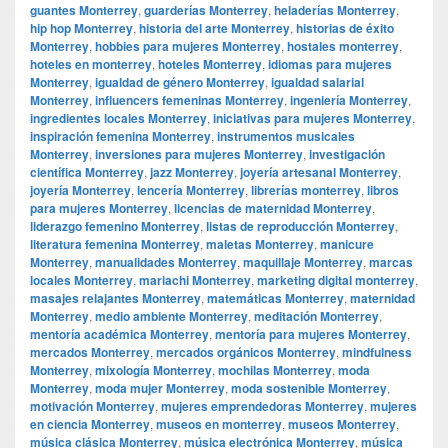
guantes Monterrey
,
guarderías Monterrey
,
heladerías Monterrey
,
hip hop Monterrey
,
historia del arte Monterrey
,
historias de éxito
Monterrey
,
hobbies para mujeres Monterrey
,
hostales monterrey
,
hoteles en monterrey
,
hoteles Monterrey
,
idiomas para mujeres
Monterrey
,
igualdad de género Monterrey
,
igualdad salarial
Monterrey
,
influencers femeninas Monterrey
,
ingeniería Monterrey
,
ingredientes locales Monterrey
,
iniciativas para mujeres Monterrey
,
inspiración femenina Monterrey
,
instrumentos musicales
Monterrey
,
inversiones para mujeres Monterrey
,
investigación
científica Monterrey
,
jazz Monterrey
,
joyería artesanal Monterrey
,
joyería Monterrey
,
lencería Monterrey
,
librerías monterrey
,
libros
para mujeres Monterrey
,
licencias de maternidad Monterrey
,
liderazgo femenino Monterrey
,
listas de reproducción Monterrey
,
literatura femenina Monterrey
,
maletas Monterrey
,
manicure
Monterrey
,
manualidades Monterrey
,
maquillaje Monterrey
,
marcas
locales Monterrey
,
mariachi Monterrey
,
marketing digital monterrey
,
masajes relajantes Monterrey
,
matemáticas Monterrey
,
maternidad
Monterrey
,
medio ambiente Monterrey
,
meditación Monterrey
,
mentoría académica Monterrey
,
mentoría para mujeres Monterrey
,
mercados Monterrey
,
mercados orgánicos Monterrey
,
mindfulness
Monterrey
,
mixología Monterrey
,
mochilas Monterrey
,
moda
Monterrey
,
moda mujer Monterrey
,
moda sostenible Monterrey
,
motivación Monterrey
,
mujeres emprendedoras Monterrey
,
mujeres
en ciencia Monterrey
,
museos en monterrey
,
museos Monterrey
,
música clásica Monterrey
,
música electrónica Monterrey
,
música