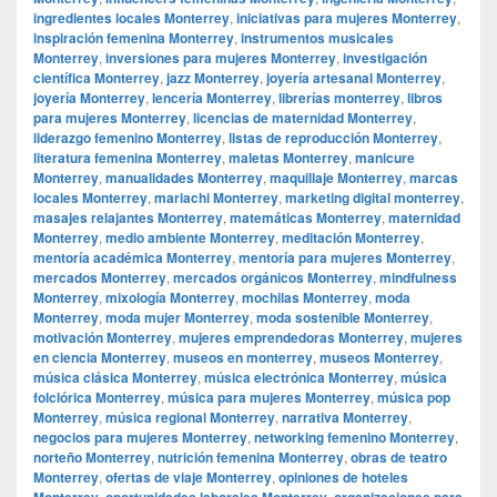
ingredientes locales Monterrey
,
iniciativas para mujeres Monterrey
,
inspiración femenina Monterrey
,
instrumentos musicales
Monterrey
,
inversiones para mujeres Monterrey
,
investigación
científica Monterrey
,
jazz Monterrey
,
joyería artesanal Monterrey
,
joyería Monterrey
,
lencería Monterrey
,
librerías monterrey
,
libros
para mujeres Monterrey
,
licencias de maternidad Monterrey
,
liderazgo femenino Monterrey
,
listas de reproducción Monterrey
,
literatura femenina Monterrey
,
maletas Monterrey
,
manicure
Monterrey
,
manualidades Monterrey
,
maquillaje Monterrey
,
marcas
locales Monterrey
,
mariachi Monterrey
,
marketing digital monterrey
,
masajes relajantes Monterrey
,
matemáticas Monterrey
,
maternidad
Monterrey
,
medio ambiente Monterrey
,
meditación Monterrey
,
mentoría académica Monterrey
,
mentoría para mujeres Monterrey
,
mercados Monterrey
,
mercados orgánicos Monterrey
,
mindfulness
Monterrey
,
mixología Monterrey
,
mochilas Monterrey
,
moda
Monterrey
,
moda mujer Monterrey
,
moda sostenible Monterrey
,
motivación Monterrey
,
mujeres emprendedoras Monterrey
,
mujeres
en ciencia Monterrey
,
museos en monterrey
,
museos Monterrey
,
música clásica Monterrey
,
música electrónica Monterrey
,
música
folclórica Monterrey
,
música para mujeres Monterrey
,
música pop
Monterrey
,
música regional Monterrey
,
narrativa Monterrey
,
negocios para mujeres Monterrey
,
networking femenino Monterrey
,
norteño Monterrey
,
nutrición femenina Monterrey
,
obras de teatro
Monterrey
,
ofertas de viaje Monterrey
,
opiniones de hoteles
Monterrey
,
oportunidades laborales Monterrey
,
organizaciones para