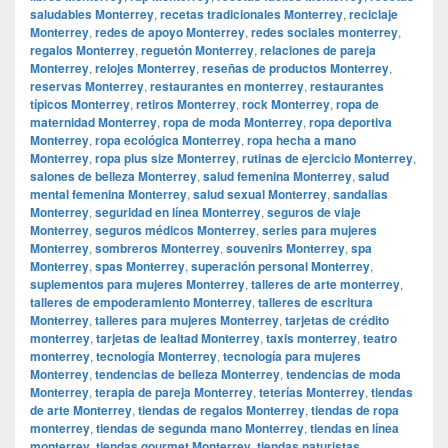
saludables Monterrey
,
recetas tradicionales Monterrey
,
reciclaje
Monterrey
,
redes de apoyo Monterrey
,
redes sociales monterrey
,
regalos Monterrey
,
reguetón Monterrey
,
relaciones de pareja
Monterrey
,
relojes Monterrey
,
reseñas de productos Monterrey
,
reservas Monterrey
,
restaurantes en monterrey
,
restaurantes
típicos Monterrey
,
retiros Monterrey
,
rock Monterrey
,
ropa de
maternidad Monterrey
,
ropa de moda Monterrey
,
ropa deportiva
Monterrey
,
ropa ecológica Monterrey
,
ropa hecha a mano
Monterrey
,
ropa plus size Monterrey
,
rutinas de ejercicio Monterrey
,
salones de belleza Monterrey
,
salud femenina Monterrey
,
salud
mental femenina Monterrey
,
salud sexual Monterrey
,
sandalias
Monterrey
,
seguridad en línea Monterrey
,
seguros de viaje
Monterrey
,
seguros médicos Monterrey
,
series para mujeres
Monterrey
,
sombreros Monterrey
,
souvenirs Monterrey
,
spa
Monterrey
,
spas Monterrey
,
superación personal Monterrey
,
suplementos para mujeres Monterrey
,
talleres de arte monterrey
,
talleres de empoderamiento Monterrey
,
talleres de escritura
Monterrey
,
talleres para mujeres Monterrey
,
tarjetas de crédito
monterrey
,
tarjetas de lealtad Monterrey
,
taxis monterrey
,
teatro
monterrey
,
tecnología Monterrey
,
tecnología para mujeres
Monterrey
,
tendencias de belleza Monterrey
,
tendencias de moda
Monterrey
,
terapia de pareja Monterrey
,
teterías Monterrey
,
tiendas
de arte Monterrey
,
tiendas de regalos Monterrey
,
tiendas de ropa
monterrey
,
tiendas de segunda mano Monterrey
,
tiendas en línea
monterrey
,
tiendas gourmet Monterrey
,
tiendas naturistas