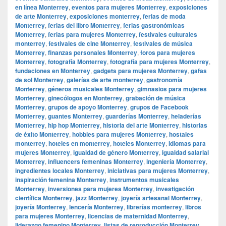
en línea Monterrey
,
eventos para mujeres Monterrey
,
exposiciones
de arte Monterrey
,
exposiciones monterrey
,
ferias de moda
Monterrey
,
ferias del libro Monterrey
,
ferias gastronómicas
Monterrey
,
ferias para mujeres Monterrey
,
festivales culturales
monterrey
,
festivales de cine Monterrey
,
festivales de música
Monterrey
,
finanzas personales Monterrey
,
foros para mujeres
Monterrey
,
fotografía Monterrey
,
fotografía para mujeres Monterrey
,
fundaciones en Monterrey
,
gadgets para mujeres Monterrey
,
gafas
de sol Monterrey
,
galerías de arte monterrey
,
gastronomía
Monterrey
,
géneros musicales Monterrey
,
gimnasios para mujeres
Monterrey
,
ginecólogos en Monterrey
,
grabación de música
Monterrey
,
grupos de apoyo Monterrey
,
grupos de Facebook
Monterrey
,
guantes Monterrey
,
guarderías Monterrey
,
heladerías
Monterrey
,
hip hop Monterrey
,
historia del arte Monterrey
,
historias
de éxito Monterrey
,
hobbies para mujeres Monterrey
,
hostales
monterrey
,
hoteles en monterrey
,
hoteles Monterrey
,
idiomas para
mujeres Monterrey
,
igualdad de género Monterrey
,
igualdad salarial
Monterrey
,
influencers femeninas Monterrey
,
ingeniería Monterrey
,
ingredientes locales Monterrey
,
iniciativas para mujeres Monterrey
,
inspiración femenina Monterrey
,
instrumentos musicales
Monterrey
,
inversiones para mujeres Monterrey
,
investigación
científica Monterrey
,
jazz Monterrey
,
joyería artesanal Monterrey
,
joyería Monterrey
,
lencería Monterrey
,
librerías monterrey
,
libros
para mujeres Monterrey
,
licencias de maternidad Monterrey
,
liderazgo femenino Monterrey
,
listas de reproducción Monterrey
,