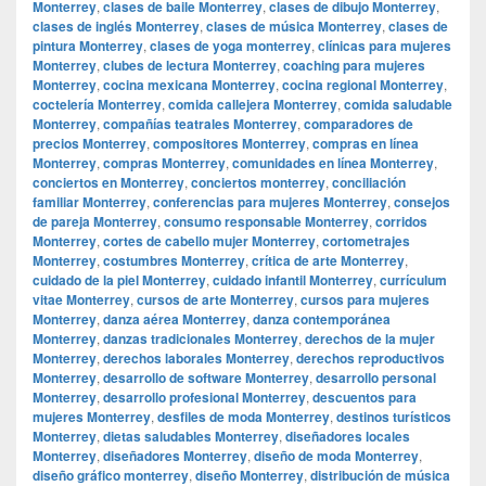
Monterrey
,
clases de baile Monterrey
,
clases de dibujo Monterrey
,
clases de inglés Monterrey
,
clases de música Monterrey
,
clases de
pintura Monterrey
,
clases de yoga monterrey
,
clínicas para mujeres
Monterrey
,
clubes de lectura Monterrey
,
coaching para mujeres
Monterrey
,
cocina mexicana Monterrey
,
cocina regional Monterrey
,
coctelería Monterrey
,
comida callejera Monterrey
,
comida saludable
Monterrey
,
compañías teatrales Monterrey
,
comparadores de
precios Monterrey
,
compositores Monterrey
,
compras en línea
Monterrey
,
compras Monterrey
,
comunidades en línea Monterrey
,
conciertos en Monterrey
,
conciertos monterrey
,
conciliación
familiar Monterrey
,
conferencias para mujeres Monterrey
,
consejos
de pareja Monterrey
,
consumo responsable Monterrey
,
corridos
Monterrey
,
cortes de cabello mujer Monterrey
,
cortometrajes
Monterrey
,
costumbres Monterrey
,
crítica de arte Monterrey
,
cuidado de la piel Monterrey
,
cuidado infantil Monterrey
,
currículum
vitae Monterrey
,
cursos de arte Monterrey
,
cursos para mujeres
Monterrey
,
danza aérea Monterrey
,
danza contemporánea
Monterrey
,
danzas tradicionales Monterrey
,
derechos de la mujer
Monterrey
,
derechos laborales Monterrey
,
derechos reproductivos
Monterrey
,
desarrollo de software Monterrey
,
desarrollo personal
Monterrey
,
desarrollo profesional Monterrey
,
descuentos para
mujeres Monterrey
,
desfiles de moda Monterrey
,
destinos turísticos
Monterrey
,
dietas saludables Monterrey
,
diseñadores locales
Monterrey
,
diseñadores Monterrey
,
diseño de moda Monterrey
,
diseño gráfico monterrey
,
diseño Monterrey
,
distribución de música