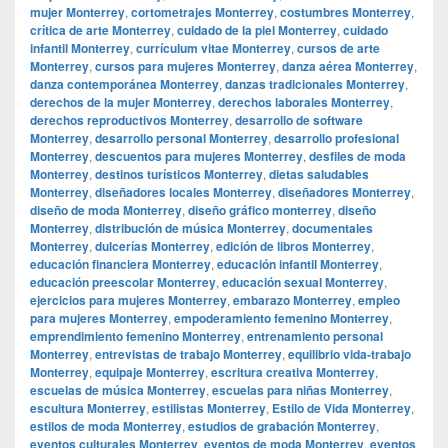
mujer Monterrey
,
cortometrajes Monterrey
,
costumbres Monterrey
,
crítica de arte Monterrey
,
cuidado de la piel Monterrey
,
cuidado
infantil Monterrey
,
currículum vitae Monterrey
,
cursos de arte
Monterrey
,
cursos para mujeres Monterrey
,
danza aérea Monterrey
,
danza contemporánea Monterrey
,
danzas tradicionales Monterrey
,
derechos de la mujer Monterrey
,
derechos laborales Monterrey
,
derechos reproductivos Monterrey
,
desarrollo de software
Monterrey
,
desarrollo personal Monterrey
,
desarrollo profesional
Monterrey
,
descuentos para mujeres Monterrey
,
desfiles de moda
Monterrey
,
destinos turísticos Monterrey
,
dietas saludables
Monterrey
,
diseñadores locales Monterrey
,
diseñadores Monterrey
,
diseño de moda Monterrey
,
diseño gráfico monterrey
,
diseño
Monterrey
,
distribución de música Monterrey
,
documentales
Monterrey
,
dulcerías Monterrey
,
edición de libros Monterrey
,
educación financiera Monterrey
,
educación infantil Monterrey
,
educación preescolar Monterrey
,
educación sexual Monterrey
,
ejercicios para mujeres Monterrey
,
embarazo Monterrey
,
empleo
para mujeres Monterrey
,
empoderamiento femenino Monterrey
,
emprendimiento femenino Monterrey
,
entrenamiento personal
Monterrey
,
entrevistas de trabajo Monterrey
,
equilibrio vida-trabajo
Monterrey
,
equipaje Monterrey
,
escritura creativa Monterrey
,
escuelas de música Monterrey
,
escuelas para niñas Monterrey
,
escultura Monterrey
,
estilistas Monterrey
,
Estilo de Vida Monterrey
,
estilos de moda Monterrey
,
estudios de grabación Monterrey
,
eventos culturales Monterrey
,
eventos de moda Monterrey
,
eventos