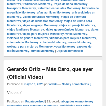
Monterrey
,
tradiciones Monterrey
,
trajes de baño Monterrey
,
transporte Monterrey
,
tratamientos faciales Monterrey
,
tutoriales de
maquillaje Monterrey
,
uñas acrílicas Monterrey
,
universidades en
monterrey
,
viajes culturales Monterrey
,
viajes de aventura
Monterrey
,
viajes de bienestar Monterrey
,
viajes de última hora
Monterrey
,
viajes en grupo Monterrey
,
viajes en pareja Monterrey
,
viajes familiares Monterrey
,
viajes gastronómicos Monterrey
,
viajes
Monterrey
,
viajes para mujeres Monterrey
,
vinos Monterrey
,
violencia de género Monterrey
,
vitaminas para mujeres Monterrey
,
voluntariado Monterrey
,
votación Monterrey
,
vuelos Monterrey
,
webinars para mujeres Monterrey
,
yoga Monterrey
,
zapatos de
tacón Monterrey
,
zumba Monterrey
|
Deja un comentario
Gerardo Ortiz – Más Caro, que ayer
(Official Video)
Publicado el
mayo 10, 2025
por
admin
—
No hay comentarios ↓
Visitas: 0
Publicado en
Uncategorized
|
Etiquetado
abogados en monterrey
,
accesorios para mascotas monterrey
,
actividades para niños