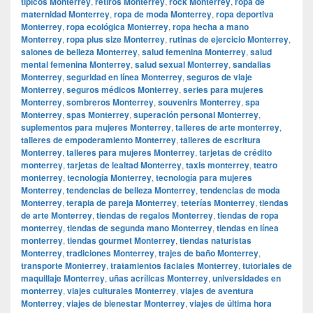
típicos Monterrey
,
retiros Monterrey
,
rock Monterrey
,
ropa de
maternidad Monterrey
,
ropa de moda Monterrey
,
ropa deportiva
Monterrey
,
ropa ecológica Monterrey
,
ropa hecha a mano
Monterrey
,
ropa plus size Monterrey
,
rutinas de ejercicio Monterrey
,
salones de belleza Monterrey
,
salud femenina Monterrey
,
salud
mental femenina Monterrey
,
salud sexual Monterrey
,
sandalias
Monterrey
,
seguridad en línea Monterrey
,
seguros de viaje
Monterrey
,
seguros médicos Monterrey
,
series para mujeres
Monterrey
,
sombreros Monterrey
,
souvenirs Monterrey
,
spa
Monterrey
,
spas Monterrey
,
superación personal Monterrey
,
suplementos para mujeres Monterrey
,
talleres de arte monterrey
,
talleres de empoderamiento Monterrey
,
talleres de escritura
Monterrey
,
talleres para mujeres Monterrey
,
tarjetas de crédito
monterrey
,
tarjetas de lealtad Monterrey
,
taxis monterrey
,
teatro
monterrey
,
tecnología Monterrey
,
tecnología para mujeres
Monterrey
,
tendencias de belleza Monterrey
,
tendencias de moda
Monterrey
,
terapia de pareja Monterrey
,
teterías Monterrey
,
tiendas
de arte Monterrey
,
tiendas de regalos Monterrey
,
tiendas de ropa
monterrey
,
tiendas de segunda mano Monterrey
,
tiendas en línea
monterrey
,
tiendas gourmet Monterrey
,
tiendas naturistas
Monterrey
,
tradiciones Monterrey
,
trajes de baño Monterrey
,
transporte Monterrey
,
tratamientos faciales Monterrey
,
tutoriales de
maquillaje Monterrey
,
uñas acrílicas Monterrey
,
universidades en
monterrey
,
viajes culturales Monterrey
,
viajes de aventura
Monterrey
,
viajes de bienestar Monterrey
,
viajes de última hora