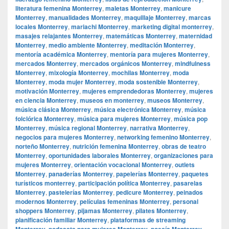
literatura femenina Monterrey
,
maletas Monterrey
,
manicure
Monterrey
,
manualidades Monterrey
,
maquillaje Monterrey
,
marcas
locales Monterrey
,
mariachi Monterrey
,
marketing digital monterrey
,
masajes relajantes Monterrey
,
matemáticas Monterrey
,
maternidad
Monterrey
,
medio ambiente Monterrey
,
meditación Monterrey
,
mentoría académica Monterrey
,
mentoría para mujeres Monterrey
,
mercados Monterrey
,
mercados orgánicos Monterrey
,
mindfulness
Monterrey
,
mixología Monterrey
,
mochilas Monterrey
,
moda
Monterrey
,
moda mujer Monterrey
,
moda sostenible Monterrey
,
motivación Monterrey
,
mujeres emprendedoras Monterrey
,
mujeres
en ciencia Monterrey
,
museos en monterrey
,
museos Monterrey
,
música clásica Monterrey
,
música electrónica Monterrey
,
música
folclórica Monterrey
,
música para mujeres Monterrey
,
música pop
Monterrey
,
música regional Monterrey
,
narrativa Monterrey
,
negocios para mujeres Monterrey
,
networking femenino Monterrey
,
norteño Monterrey
,
nutrición femenina Monterrey
,
obras de teatro
Monterrey
,
oportunidades laborales Monterrey
,
organizaciones para
mujeres Monterrey
,
orientación vocacional Monterrey
,
outlets
Monterrey
,
panaderías Monterrey
,
papelerías Monterrey
,
paquetes
turísticos monterrey
,
participación política Monterrey
,
pasarelas
Monterrey
,
pastelerías Monterrey
,
pedicure Monterrey
,
peinados
modernos Monterrey
,
películas femeninas Monterrey
,
personal
shoppers Monterrey
,
pijamas Monterrey
,
pilates Monterrey
,
planificación familiar Monterrey
,
plataformas de streaming
Monterrey
,
podcasts para mujeres Monterrey
,
poesía Monterrey
,