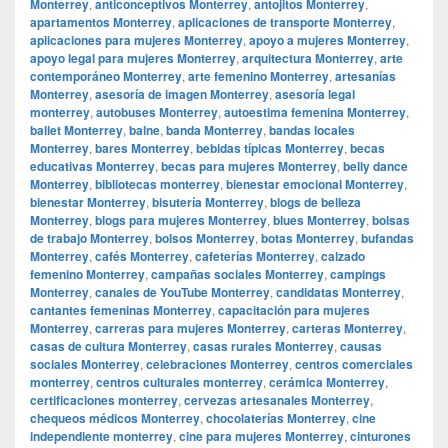
Monterrey
,
anticonceptivos Monterrey
,
antojitos Monterrey
,
apartamentos Monterrey
,
aplicaciones de transporte Monterrey
,
aplicaciones para mujeres Monterrey
,
apoyo a mujeres Monterrey
,
apoyo legal para mujeres Monterrey
,
arquitectura Monterrey
,
arte
contemporáneo Monterrey
,
arte femenino Monterrey
,
artesanías
Monterrey
,
asesoría de imagen Monterrey
,
asesoría legal
monterrey
,
autobuses Monterrey
,
autoestima femenina Monterrey
,
ballet Monterrey
,
balne
,
banda Monterrey
,
bandas locales
Monterrey
,
bares Monterrey
,
bebidas típicas Monterrey
,
becas
educativas Monterrey
,
becas para mujeres Monterrey
,
belly dance
Monterrey
,
bibliotecas monterrey
,
bienestar emocional Monterrey
,
bienestar Monterrey
,
bisutería Monterrey
,
blogs de belleza
Monterrey
,
blogs para mujeres Monterrey
,
blues Monterrey
,
bolsas
de trabajo Monterrey
,
bolsos Monterrey
,
botas Monterrey
,
bufandas
Monterrey
,
cafés Monterrey
,
cafeterías Monterrey
,
calzado
femenino Monterrey
,
campañas sociales Monterrey
,
campings
Monterrey
,
canales de YouTube Monterrey
,
candidatas Monterrey
,
cantantes femeninas Monterrey
,
capacitación para mujeres
Monterrey
,
carreras para mujeres Monterrey
,
carteras Monterrey
,
casas de cultura Monterrey
,
casas rurales Monterrey
,
causas
sociales Monterrey
,
celebraciones Monterrey
,
centros comerciales
monterrey
,
centros culturales monterrey
,
cerámica Monterrey
,
certificaciones monterrey
,
cervezas artesanales Monterrey
,
chequeos médicos Monterrey
,
chocolaterías Monterrey
,
cine
independiente monterrey
,
cine para mujeres Monterrey
,
cinturones