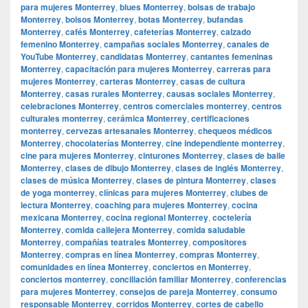
para mujeres Monterrey
,
blues Monterrey
,
bolsas de trabajo
Monterrey
,
bolsos Monterrey
,
botas Monterrey
,
bufandas
Monterrey
,
cafés Monterrey
,
cafeterías Monterrey
,
calzado
femenino Monterrey
,
campañas sociales Monterrey
,
canales de
YouTube Monterrey
,
candidatas Monterrey
,
cantantes femeninas
Monterrey
,
capacitación para mujeres Monterrey
,
carreras para
mujeres Monterrey
,
carteras Monterrey
,
casas de cultura
Monterrey
,
casas rurales Monterrey
,
causas sociales Monterrey
,
celebraciones Monterrey
,
centros comerciales monterrey
,
centros
culturales monterrey
,
cerámica Monterrey
,
certificaciones
monterrey
,
cervezas artesanales Monterrey
,
chequeos médicos
Monterrey
,
chocolaterías Monterrey
,
cine independiente monterrey
,
cine para mujeres Monterrey
,
cinturones Monterrey
,
clases de baile
Monterrey
,
clases de dibujo Monterrey
,
clases de inglés Monterrey
,
clases de música Monterrey
,
clases de pintura Monterrey
,
clases
de yoga monterrey
,
clínicas para mujeres Monterrey
,
clubes de
lectura Monterrey
,
coaching para mujeres Monterrey
,
cocina
mexicana Monterrey
,
cocina regional Monterrey
,
coctelería
Monterrey
,
comida callejera Monterrey
,
comida saludable
Monterrey
,
compañías teatrales Monterrey
,
compositores
Monterrey
,
compras en línea Monterrey
,
compras Monterrey
,
comunidades en línea Monterrey
,
conciertos en Monterrey
,
conciertos monterrey
,
conciliación familiar Monterrey
,
conferencias
para mujeres Monterrey
,
consejos de pareja Monterrey
,
consumo
responsable Monterrey
,
corridos Monterrey
,
cortes de cabello