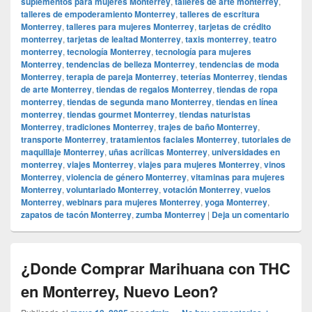
suplementos para mujeres Monterrey
,
talleres de arte monterrey
,
talleres de empoderamiento Monterrey
,
talleres de escritura
Monterrey
,
talleres para mujeres Monterrey
,
tarjetas de crédito
monterrey
,
tarjetas de lealtad Monterrey
,
taxis monterrey
,
teatro
monterrey
,
tecnología Monterrey
,
tecnología para mujeres
Monterrey
,
tendencias de belleza Monterrey
,
tendencias de moda
Monterrey
,
terapia de pareja Monterrey
,
teterías Monterrey
,
tiendas
de arte Monterrey
,
tiendas de regalos Monterrey
,
tiendas de ropa
monterrey
,
tiendas de segunda mano Monterrey
,
tiendas en línea
monterrey
,
tiendas gourmet Monterrey
,
tiendas naturistas
Monterrey
,
tradiciones Monterrey
,
trajes de baño Monterrey
,
transporte Monterrey
,
tratamientos faciales Monterrey
,
tutoriales de
maquillaje Monterrey
,
uñas acrílicas Monterrey
,
universidades en
monterrey
,
viajes Monterrey
,
viajes para mujeres Monterrey
,
vinos
Monterrey
,
violencia de género Monterrey
,
vitaminas para mujeres
Monterrey
,
voluntariado Monterrey
,
votación Monterrey
,
vuelos
Monterrey
,
webinars para mujeres Monterrey
,
yoga Monterrey
,
zapatos de tacón Monterrey
,
zumba Monterrey
|
Deja un comentario
¿Donde Comprar Marihuana con THC
en Monterrey, Nuevo Leon?