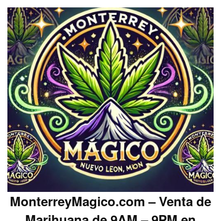
MonterreyMagico.com – Venta de
Marihuana de 9AM – 9PM en