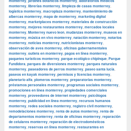
monterrey
,
jardines botánicos monterrey
,
laboratorios médicos
monterrey
,
librerías monterrey
,
limpieza de casas monterrey
,
logística monterrey
,
macroplaza monterrey
,
mantenimiento de
albercas monterrey
,
mapa de monterrey
,
marketing digital
monterrey
,
marketplaces monterrey
,
materiales de construcción
monterrey
,
mejores restaurantes monterrey
,
mercados locales
monterrey
,
Monterrey nuevo leon
,
mudanzas monterrey
,
museos en
monterrey
,
música en vivo monterrey
,
natación monterrey
,
notarios
monterrey
,
noticias monterrey
,
nutricionistas monterrey
,
observación de aves monterrey
,
oficinas gubernamentales
monterrey
,
outlets en monterrey
,
pagos en línea monterrey
,
paquetes turísticos monterrey
,
parque ecológico chipinque
,
Parque
Fundidora
,
parques de diversiones monterrey
,
parques naturales
monterrey
,
paseadores de perros monterrey
,
paseo santa lucía
,
paseos en kayak monterrey
,
permisos y licencias monterrey
,
planetario alfa
,
plomeros monterrey
,
preparatorias monterrey
,
préstamos personales monterrey
,
programas sociales monterrey
,
promociones en línea monterrey
,
propiedades comerciales
monterrey
,
proveedores de internet monterrey
,
psicólogos
monterrey
,
publicidad en línea monterrey
,
recursos humanos
monterrey
,
redes sociales monterrey
,
registro civil monterrey
,
remodelaciones monterrey
,
renta de autos monterrey
,
renta de
departamentos monterrey
,
renta de oficinas monterrey
,
reparación
de celulares monterrey
,
reparación de electrodomésticos
monterrey
,
reservas en línea monterrey
,
restaurantes en