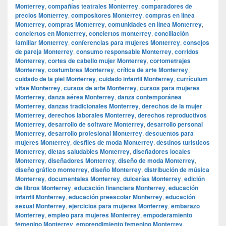
Monterrey
,
compañías teatrales Monterrey
,
comparadores de
precios Monterrey
,
compositores Monterrey
,
compras en línea
Monterrey
,
compras Monterrey
,
comunidades en línea Monterrey
,
conciertos en Monterrey
,
conciertos monterrey
,
conciliación
familiar Monterrey
,
conferencias para mujeres Monterrey
,
consejos
de pareja Monterrey
,
consumo responsable Monterrey
,
corridos
Monterrey
,
cortes de cabello mujer Monterrey
,
cortometrajes
Monterrey
,
costumbres Monterrey
,
crítica de arte Monterrey
,
cuidado de la piel Monterrey
,
cuidado infantil Monterrey
,
currículum
vitae Monterrey
,
cursos de arte Monterrey
,
cursos para mujeres
Monterrey
,
danza aérea Monterrey
,
danza contemporánea
Monterrey
,
danzas tradicionales Monterrey
,
derechos de la mujer
Monterrey
,
derechos laborales Monterrey
,
derechos reproductivos
Monterrey
,
desarrollo de software Monterrey
,
desarrollo personal
Monterrey
,
desarrollo profesional Monterrey
,
descuentos para
mujeres Monterrey
,
desfiles de moda Monterrey
,
destinos turísticos
Monterrey
,
dietas saludables Monterrey
,
diseñadores locales
Monterrey
,
diseñadores Monterrey
,
diseño de moda Monterrey
,
diseño gráfico monterrey
,
diseño Monterrey
,
distribución de música
Monterrey
,
documentales Monterrey
,
dulcerías Monterrey
,
edición
de libros Monterrey
,
educación financiera Monterrey
,
educación
infantil Monterrey
,
educación preescolar Monterrey
,
educación
sexual Monterrey
,
ejercicios para mujeres Monterrey
,
embarazo
Monterrey
,
empleo para mujeres Monterrey
,
empoderamiento
femenino Monterrey
,
emprendimiento femenino Monterrey
,