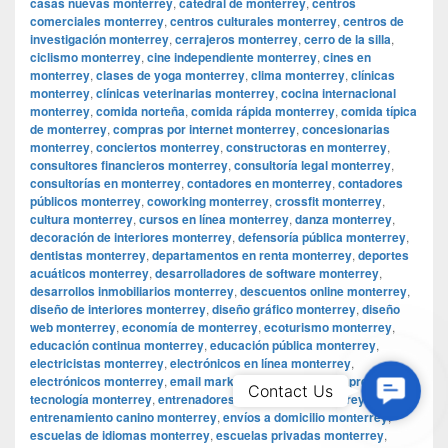
casas nuevas monterrey
,
catedral de monterrey
,
centros
comerciales monterrey
,
centros culturales monterrey
,
centros de
investigación monterrey
,
cerrajeros monterrey
,
cerro de la silla
,
ciclismo monterrey
,
cine independiente monterrey
,
cines en
monterrey
,
clases de yoga monterrey
,
clima monterrey
,
clínicas
monterrey
,
clínicas veterinarias monterrey
,
cocina internacional
monterrey
,
comida norteña
,
comida rápida monterrey
,
comida típica
de monterrey
,
compras por internet monterrey
,
concesionarias
monterrey
,
conciertos monterrey
,
constructoras en monterrey
,
consultores financieros monterrey
,
consultoría legal monterrey
,
consultorías en monterrey
,
contadores en monterrey
,
contadores
públicos monterrey
,
coworking monterrey
,
crossfit monterrey
,
cultura monterrey
,
cursos en línea monterrey
,
danza monterrey
,
decoración de interiores monterrey
,
defensoría pública monterrey
,
dentistas monterrey
,
departamentos en renta monterrey
,
deportes
acuáticos monterrey
,
desarrolladores de software monterrey
,
desarrollos inmobiliarios monterrey
,
descuentos online monterrey
,
diseño de interiores monterrey
,
diseño gráfico monterrey
,
diseño
web monterrey
,
economía de monterrey
,
ecoturismo monterrey
,
educación continua monterrey
,
educación pública monterrey
,
electricistas monterrey
,
electrónicos en línea monterrey
,
electrónicos monterrey
,
email marketing monterrey
,
empresas de
Contac
Contact Us
tecnología monterrey
,
entrenadores personales monterrey
,
Us
entrenamiento canino monterrey
,
envíos a domicilio monterrey
,
escuelas de idiomas monterrey
,
escuelas privadas monterrey
,