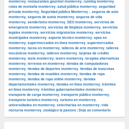
monterrey
,
restaurantes gourmet monterrey
,
running monterrey
,
rutas de montaña monterrey
,
salud pública monterrey
,
seguridad
privada monterrey
,
Seguridad pública Monterrey -
,
seguros de auto
monterrey
,
seguros de autos monterrey
,
seguros de vida
monterrey
,
senderismo monterrey
,
SEO monterrey
,
servicios de
emergencia monterrey
,
servicios de limpieza monterrey
,
servicios
legales monterrey
,
servicios migratorios monterrey
,
servicios
municipales monterrey
,
soporte técnico monterrey
,
spas en
monterrey
,
supermercados en línea monterrey
,
supermercados
monterrey
,
tacos en monterrey
,
talleres de arte monterrey
,
talleres
mecánicos monterrey
,
talleres monterrey
,
tarjetas de crédito
monterrey
,
taxis monterrey
,
teatro monterrey
,
terapias alternativas
monterrey
,
terrenos en monterrey
,
tiendas de computadoras
monterrey
,
tiendas de deportes monterrey
,
tiendas de mascotas
monterrey
,
tiendas de muebles monterrey
,
tiendas de ropa
monterrey
,
tiendas de ropa online monterrey
,
tiendas
departamentales monterrey
,
tiendas en línea monterrey
,
trámites
en línea monterrey
,
trámites gubernamentales monterrey
,
transporte de carga monterrey
,
transporte público monterrey
,
transporte turístico monterrey
,
turismo en monterrey
,
universidades en monterrey
,
veterinarias en monterrey
,
vida
nocturna monterrey
,
zoológico la pastora
|
Deja un comentario