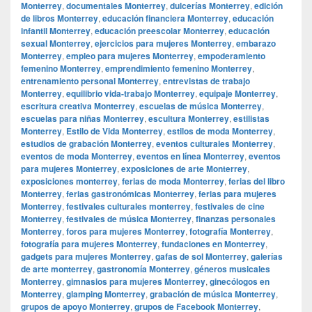
Monterrey
,
documentales Monterrey
,
dulcerías Monterrey
,
edición
de libros Monterrey
,
educación financiera Monterrey
,
educación
infantil Monterrey
,
educación preescolar Monterrey
,
educación
sexual Monterrey
,
ejercicios para mujeres Monterrey
,
embarazo
Monterrey
,
empleo para mujeres Monterrey
,
empoderamiento
femenino Monterrey
,
emprendimiento femenino Monterrey
,
entrenamiento personal Monterrey
,
entrevistas de trabajo
Monterrey
,
equilibrio vida-trabajo Monterrey
,
equipaje Monterrey
,
escritura creativa Monterrey
,
escuelas de música Monterrey
,
escuelas para niñas Monterrey
,
escultura Monterrey
,
estilistas
Monterrey
,
Estilo de Vida Monterrey
,
estilos de moda Monterrey
,
estudios de grabación Monterrey
,
eventos culturales Monterrey
,
eventos de moda Monterrey
,
eventos en línea Monterrey
,
eventos
para mujeres Monterrey
,
exposiciones de arte Monterrey
,
exposiciones monterrey
,
ferias de moda Monterrey
,
ferias del libro
Monterrey
,
ferias gastronómicas Monterrey
,
ferias para mujeres
Monterrey
,
festivales culturales monterrey
,
festivales de cine
Monterrey
,
festivales de música Monterrey
,
finanzas personales
Monterrey
,
foros para mujeres Monterrey
,
fotografía Monterrey
,
fotografía para mujeres Monterrey
,
fundaciones en Monterrey
,
gadgets para mujeres Monterrey
,
gafas de sol Monterrey
,
galerías
de arte monterrey
,
gastronomía Monterrey
,
géneros musicales
Monterrey
,
gimnasios para mujeres Monterrey
,
ginecólogos en
Monterrey
,
glamping Monterrey
,
grabación de música Monterrey
,
grupos de apoyo Monterrey
,
grupos de Facebook Monterrey
,