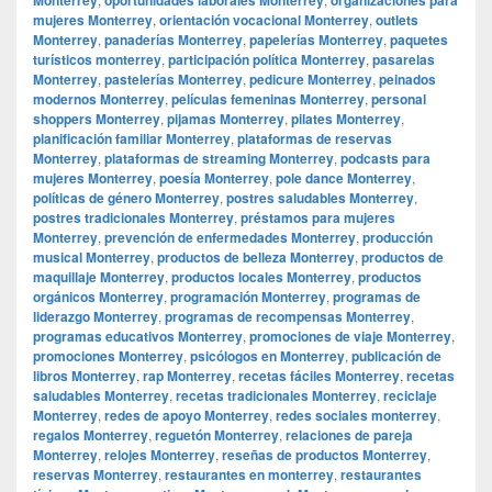
mujeres Monterrey
,
orientación vocacional Monterrey
,
outlets
Monterrey
,
panaderías Monterrey
,
papelerías Monterrey
,
paquetes
turísticos monterrey
,
participación política Monterrey
,
pasarelas
Monterrey
,
pastelerías Monterrey
,
pedicure Monterrey
,
peinados
modernos Monterrey
,
películas femeninas Monterrey
,
personal
shoppers Monterrey
,
pijamas Monterrey
,
pilates Monterrey
,
planificación familiar Monterrey
,
plataformas de reservas
Monterrey
,
plataformas de streaming Monterrey
,
podcasts para
mujeres Monterrey
,
poesía Monterrey
,
pole dance Monterrey
,
políticas de género Monterrey
,
postres saludables Monterrey
,
postres tradicionales Monterrey
,
préstamos para mujeres
Monterrey
,
prevención de enfermedades Monterrey
,
producción
musical Monterrey
,
productos de belleza Monterrey
,
productos de
maquillaje Monterrey
,
productos locales Monterrey
,
productos
orgánicos Monterrey
,
programación Monterrey
,
programas de
liderazgo Monterrey
,
programas de recompensas Monterrey
,
programas educativos Monterrey
,
promociones de viaje Monterrey
,
promociones Monterrey
,
psicólogos en Monterrey
,
publicación de
libros Monterrey
,
rap Monterrey
,
recetas fáciles Monterrey
,
recetas
saludables Monterrey
,
recetas tradicionales Monterrey
,
reciclaje
Monterrey
,
redes de apoyo Monterrey
,
redes sociales monterrey
,
regalos Monterrey
,
reguetón Monterrey
,
relaciones de pareja
Monterrey
,
relojes Monterrey
,
reseñas de productos Monterrey
,
reservas Monterrey
,
restaurantes en monterrey
,
restaurantes