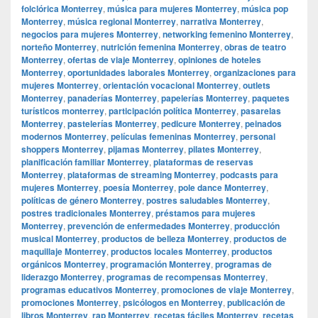
folclórica Monterrey
,
música para mujeres Monterrey
,
música pop
Monterrey
,
música regional Monterrey
,
narrativa Monterrey
,
negocios para mujeres Monterrey
,
networking femenino Monterrey
,
norteño Monterrey
,
nutrición femenina Monterrey
,
obras de teatro
Monterrey
,
ofertas de viaje Monterrey
,
opiniones de hoteles
Monterrey
,
oportunidades laborales Monterrey
,
organizaciones para
mujeres Monterrey
,
orientación vocacional Monterrey
,
outlets
Monterrey
,
panaderías Monterrey
,
papelerías Monterrey
,
paquetes
turísticos monterrey
,
participación política Monterrey
,
pasarelas
Monterrey
,
pastelerías Monterrey
,
pedicure Monterrey
,
peinados
modernos Monterrey
,
películas femeninas Monterrey
,
personal
shoppers Monterrey
,
pijamas Monterrey
,
pilates Monterrey
,
planificación familiar Monterrey
,
plataformas de reservas
Monterrey
,
plataformas de streaming Monterrey
,
podcasts para
mujeres Monterrey
,
poesía Monterrey
,
pole dance Monterrey
,
políticas de género Monterrey
,
postres saludables Monterrey
,
postres tradicionales Monterrey
,
préstamos para mujeres
Monterrey
,
prevención de enfermedades Monterrey
,
producción
musical Monterrey
,
productos de belleza Monterrey
,
productos de
maquillaje Monterrey
,
productos locales Monterrey
,
productos
orgánicos Monterrey
,
programación Monterrey
,
programas de
liderazgo Monterrey
,
programas de recompensas Monterrey
,
programas educativos Monterrey
,
promociones de viaje Monterrey
,
promociones Monterrey
,
psicólogos en Monterrey
,
publicación de
libros Monterrey
,
rap Monterrey
,
recetas fáciles Monterrey
,
recetas