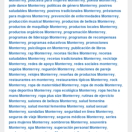
pole dance Monterrey
,
políticas de género Monterrey
,
postres
saludables Monterrey
,
postres tradicionales Monterrey
,
préstamos
para mujeres Monterrey
,
prevención de enfermedades Monterrey
,
producción musical Monterrey
,
productos de belleza Monterrey
,
productos de maquillaje Monterrey
,
productos locales Monterrey
,
productos orgánicos Monterrey
,
programación Monterrey
,
programas de liderazgo Monterrey
,
programas de recompensas
Monterrey
,
programas educativos Monterrey
,
promociones
Monterrey
,
psicólogos en Monterrey
,
publicación de libros
Monterrey
,
rap Monterrey
,
recetas fáciles Monterrey
,
recetas
saludables Monterrey
,
recetas tradicionales Monterrey
,
reciclaje
Monterrey
,
redes de apoyo Monterrey
,
redes sociales monterrey
,
regalos Monterrey
,
reguetón Monterrey
,
relaciones de pareja
Monterrey
,
relojes Monterrey
,
reseñas de productos Monterrey
,
restaurantes en monterrey
,
restaurantes típicos Monterrey
,
rock
Monterrey
,
ropa de maternidad Monterrey
,
ropa de moda Monterrey
,
ropa deportiva Monterrey
,
ropa ecológica Monterrey
,
ropa hecha a
mano Monterrey
,
ropa plus size Monterrey
,
rutinas de ejercicio
Monterrey
,
salones de belleza Monterrey
,
salud femenina
Monterrey
,
salud mental femenina Monterrey
,
salud sexual
Monterrey
,
sandalias Monterrey
,
seguridad en línea Monterrey
,
seguros de viaje Monterrey
,
seguros médicos Monterrey
,
series
para mujeres Monterrey
,
sombreros Monterrey
,
souvenirs
Monterrey
,
spa Monterrey
,
superación personal Monterrey
,