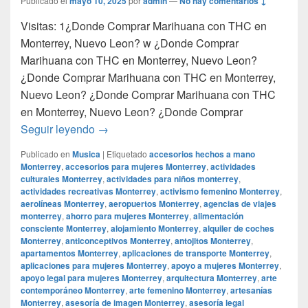
Publicado el
mayo 10, 2025
por
admin
—
No hay comentarios ↓
Visitas: 1¿Donde Comprar Marihuana con THC en
Monterrey, Nuevo Leon? w ¿Donde Comprar
Marihuana con THC en Monterrey, Nuevo Leon?
¿Donde Comprar Marihuana con THC en Monterrey,
Nuevo Leon? ¿Donde Comprar Marihuana con THC
en Monterrey, Nuevo Leon? ¿Donde Comprar
¿Donde Comprar Marihuana con THC en M
Seguir leyendo
→
Publicado en
Musica
|
Etiquetado
accesorios hechos a mano
Monterrey
,
accesorios para mujeres Monterrey
,
actividades
culturales Monterrey
,
actividades para niños monterrey
,
actividades recreativas Monterrey
,
activismo femenino Monterrey
,
aerolíneas Monterrey
,
aeropuertos Monterrey
,
agencias de viajes
monterrey
,
ahorro para mujeres Monterrey
,
alimentación
consciente Monterrey
,
alojamiento Monterrey
,
alquiler de coches
Monterrey
,
anticonceptivos Monterrey
,
antojitos Monterrey
,
apartamentos Monterrey
,
aplicaciones de transporte Monterrey
,
aplicaciones para mujeres Monterrey
,
apoyo a mujeres Monterrey
,
apoyo legal para mujeres Monterrey
,
arquitectura Monterrey
,
arte
contemporáneo Monterrey
,
arte femenino Monterrey
,
artesanías
Monterrey
,
asesoría de imagen Monterrey
,
asesoría legal