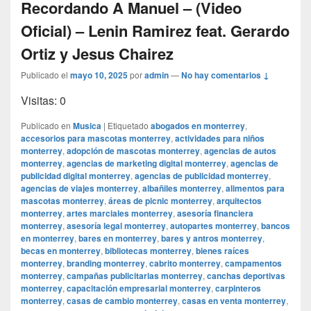
Recordando A Manuel – (Video
Oficial) – Lenin Ramirez feat. Gerardo
Ortiz y Jesus Chairez
Publicado el
mayo 10, 2025
por
admin
—
No hay comentarios ↓
Visitas: 0
Publicado en
Musica
|
Etiquetado
abogados en monterrey
,
accesorios para mascotas monterrey
,
actividades para niños
monterrey
,
adopción de mascotas monterrey
,
agencias de autos
monterrey
,
agencias de marketing digital monterrey
,
agencias de
publicidad digital monterrey
,
agencias de publicidad monterrey
,
agencias de viajes monterrey
,
albañiles monterrey
,
alimentos para
mascotas monterrey
,
áreas de picnic monterrey
,
arquitectos
monterrey
,
artes marciales monterrey
,
asesoría financiera
monterrey
,
asesoría legal monterrey
,
autopartes monterrey
,
bancos
en monterrey
,
bares en monterrey
,
bares y antros monterrey
,
becas en monterrey
,
bibliotecas monterrey
,
bienes raíces
monterrey
,
branding monterrey
,
cabrito monterrey
,
campamentos
monterrey
,
campañas publicitarias monterrey
,
canchas deportivas
monterrey
,
capacitación empresarial monterrey
,
carpinteros
monterrey
,
casas de cambio monterrey
,
casas en venta monterrey
,