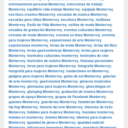
entrenamiento personal Monterrey
,
entrevistas de trabajo
Monterrey
,
equilibrio vida-trabajo Monterrey
,
equipaje Monterrey
,
escritura creativa Monterrey
,
escuelas de música Monterrey
,
escuelas para niñas Monterrey
,
escultura Monterrey
,
estilistas
Monterrey
,
Estilo de Vida Monterrey
,
estilos de moda Monterrey
,
estudios de grabación Monterrey
,
eventos culturales Monterrey
,
eventos de moda Monterrey
,
eventos en línea Monterrey
,
eventos
para mujeres Monterrey
,
exposiciones de arte Monterrey
,
exposiciones monterrey
,
ferias de moda Monterrey
,
ferias del libro
Monterrey
,
ferias gastronómicas Monterrey
,
ferias para mujeres
Monterrey
,
festivales culturales monterrey
,
festivales de cine
Monterrey
,
festivales de música Monterrey
,
finanzas personales
Monterrey
,
foros para mujeres Monterrey
,
fotografía Monterrey
,
fotografía para mujeres Monterrey
,
fundaciones en Monterrey
,
gadgets para mujeres Monterrey
,
gafas de sol Monterrey
,
galerías
de arte monterrey
,
gastronomía Monterrey
,
géneros musicales
Monterrey
,
gimnasios para mujeres Monterrey
,
ginecólogos en
Monterrey
,
glamping Monterrey
,
grabación de música Monterrey
,
grupos de apoyo Monterrey
,
grupos de Facebook Monterrey
,
guantes Monterrey
,
guarderías Monterrey
,
heladerías Monterrey
,
hip hop Monterrey
,
historia del arte Monterrey
,
historias de éxito
Monterrey
,
hobbies para mujeres Monterrey
,
hostales monterrey
,
hoteles en monterrey
,
hoteles Monterrey
,
idiomas para mujeres
Monterrey
,
igualdad de género Monterrey
,
igualdad salarial
Monterrey
,
influencers femeninas Monterrey
,
ingeniería Monterrey
,