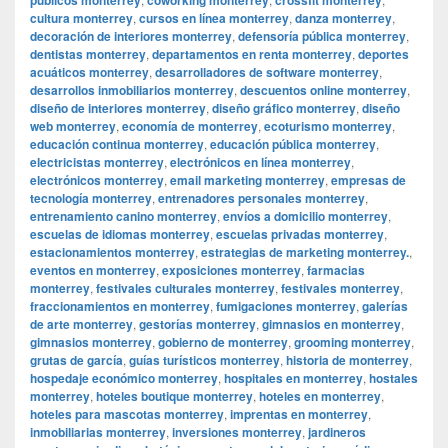
cultura monterrey
,
cursos en línea monterrey
,
danza monterrey
,
decoración de interiores monterrey
,
defensoría pública monterrey
,
dentistas monterrey
,
departamentos en renta monterrey
,
deportes
acuáticos monterrey
,
desarrolladores de software monterrey
,
desarrollos inmobiliarios monterrey
,
descuentos online monterrey
,
diseño de interiores monterrey
,
diseño gráfico monterrey
,
diseño
web monterrey
,
economía de monterrey
,
ecoturismo monterrey
,
educación continua monterrey
,
educación pública monterrey
,
electricistas monterrey
,
electrónicos en línea monterrey
,
electrónicos monterrey
,
email marketing monterrey
,
empresas de
tecnología monterrey
,
entrenadores personales monterrey
,
entrenamiento canino monterrey
,
envíos a domicilio monterrey
,
escuelas de idiomas monterrey
,
escuelas privadas monterrey
,
estacionamientos monterrey
,
estrategias de marketing monterrey.
,
eventos en monterrey
,
exposiciones monterrey
,
farmacias
monterrey
,
festivales culturales monterrey
,
festivales monterrey
,
fraccionamientos en monterrey
,
fumigaciones monterrey
,
galerías
de arte monterrey
,
gestorías monterrey
,
gimnasios en monterrey
,
gimnasios monterrey
,
gobierno de monterrey
,
grooming monterrey
,
grutas de garcía
,
guías turísticos monterrey
,
historia de monterrey
,
hospedaje económico monterrey
,
hospitales en monterrey
,
hostales
monterrey
,
hoteles boutique monterrey
,
hoteles en monterrey
,
hoteles para mascotas monterrey
,
imprentas en monterrey
,
inmobiliarias monterrey
,
inversiones monterrey
,
jardineros