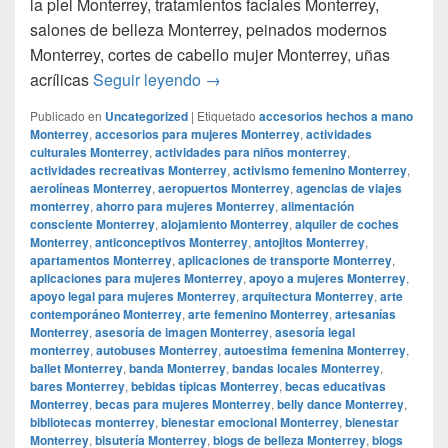
la piel Monterrey, tratamientos faciales Monterrey,
salones de belleza Monterrey, peinados modernos
Monterrey, cortes de cabello mujer Monterrey, uñas
Smoke Shop Monterrey Monterrey
acrílicas
Seguir leyendo
→
Publicado en
Uncategorized
|
Etiquetado
accesorios hechos a mano
Monterrey
,
accesorios para mujeres Monterrey
,
actividades
culturales Monterrey
,
actividades para niños monterrey
,
actividades recreativas Monterrey
,
activismo femenino Monterrey
,
aerolíneas Monterrey
,
aeropuertos Monterrey
,
agencias de viajes
monterrey
,
ahorro para mujeres Monterrey
,
alimentación
consciente Monterrey
,
alojamiento Monterrey
,
alquiler de coches
Monterrey
,
anticonceptivos Monterrey
,
antojitos Monterrey
,
apartamentos Monterrey
,
aplicaciones de transporte Monterrey
,
aplicaciones para mujeres Monterrey
,
apoyo a mujeres Monterrey
,
apoyo legal para mujeres Monterrey
,
arquitectura Monterrey
,
arte
contemporáneo Monterrey
,
arte femenino Monterrey
,
artesanías
Monterrey
,
asesoría de imagen Monterrey
,
asesoría legal
monterrey
,
autobuses Monterrey
,
autoestima femenina Monterrey
,
ballet Monterrey
,
banda Monterrey
,
bandas locales Monterrey
,
bares Monterrey
,
bebidas típicas Monterrey
,
becas educativas
Monterrey
,
becas para mujeres Monterrey
,
belly dance Monterrey
,
bibliotecas monterrey
,
bienestar emocional Monterrey
,
bienestar
Monterrey
,
bisutería Monterrey
,
blogs de belleza Monterrey
,
blogs