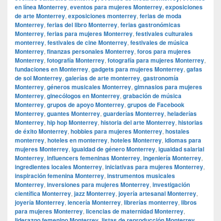
en línea Monterrey
,
eventos para mujeres Monterrey
,
exposiciones
de arte Monterrey
,
exposiciones monterrey
,
ferias de moda
Monterrey
,
ferias del libro Monterrey
,
ferias gastronómicas
Monterrey
,
ferias para mujeres Monterrey
,
festivales culturales
monterrey
,
festivales de cine Monterrey
,
festivales de música
Monterrey
,
finanzas personales Monterrey
,
foros para mujeres
Monterrey
,
fotografía Monterrey
,
fotografía para mujeres Monterrey
,
fundaciones en Monterrey
,
gadgets para mujeres Monterrey
,
gafas
de sol Monterrey
,
galerías de arte monterrey
,
gastronomía
Monterrey
,
géneros musicales Monterrey
,
gimnasios para mujeres
Monterrey
,
ginecólogos en Monterrey
,
grabación de música
Monterrey
,
grupos de apoyo Monterrey
,
grupos de Facebook
Monterrey
,
guantes Monterrey
,
guarderías Monterrey
,
heladerías
Monterrey
,
hip hop Monterrey
,
historia del arte Monterrey
,
historias
de éxito Monterrey
,
hobbies para mujeres Monterrey
,
hostales
monterrey
,
hoteles en monterrey
,
hoteles Monterrey
,
idiomas para
mujeres Monterrey
,
igualdad de género Monterrey
,
igualdad salarial
Monterrey
,
influencers femeninas Monterrey
,
ingeniería Monterrey
,
ingredientes locales Monterrey
,
iniciativas para mujeres Monterrey
,
inspiración femenina Monterrey
,
instrumentos musicales
Monterrey
,
inversiones para mujeres Monterrey
,
investigación
científica Monterrey
,
jazz Monterrey
,
joyería artesanal Monterrey
,
joyería Monterrey
,
lencería Monterrey
,
librerías monterrey
,
libros
para mujeres Monterrey
,
licencias de maternidad Monterrey
,
liderazgo femenino Monterrey
,
listas de reproducción Monterrey
,