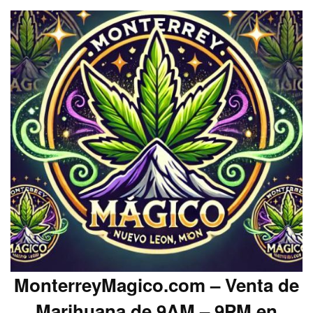
MonterreyMagico.com – Venta de
Marihuana de 9AM – 9PM en