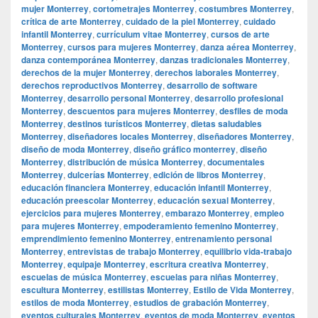
mujer Monterrey
,
cortometrajes Monterrey
,
costumbres Monterrey
,
crítica de arte Monterrey
,
cuidado de la piel Monterrey
,
cuidado
infantil Monterrey
,
currículum vitae Monterrey
,
cursos de arte
Monterrey
,
cursos para mujeres Monterrey
,
danza aérea Monterrey
,
danza contemporánea Monterrey
,
danzas tradicionales Monterrey
,
derechos de la mujer Monterrey
,
derechos laborales Monterrey
,
derechos reproductivos Monterrey
,
desarrollo de software
Monterrey
,
desarrollo personal Monterrey
,
desarrollo profesional
Monterrey
,
descuentos para mujeres Monterrey
,
desfiles de moda
Monterrey
,
destinos turísticos Monterrey
,
dietas saludables
Monterrey
,
diseñadores locales Monterrey
,
diseñadores Monterrey
,
diseño de moda Monterrey
,
diseño gráfico monterrey
,
diseño
Monterrey
,
distribución de música Monterrey
,
documentales
Monterrey
,
dulcerías Monterrey
,
edición de libros Monterrey
,
educación financiera Monterrey
,
educación infantil Monterrey
,
educación preescolar Monterrey
,
educación sexual Monterrey
,
ejercicios para mujeres Monterrey
,
embarazo Monterrey
,
empleo
para mujeres Monterrey
,
empoderamiento femenino Monterrey
,
emprendimiento femenino Monterrey
,
entrenamiento personal
Monterrey
,
entrevistas de trabajo Monterrey
,
equilibrio vida-trabajo
Monterrey
,
equipaje Monterrey
,
escritura creativa Monterrey
,
escuelas de música Monterrey
,
escuelas para niñas Monterrey
,
escultura Monterrey
,
estilistas Monterrey
,
Estilo de Vida Monterrey
,
estilos de moda Monterrey
,
estudios de grabación Monterrey
,
eventos culturales Monterrey
,
eventos de moda Monterrey
,
eventos