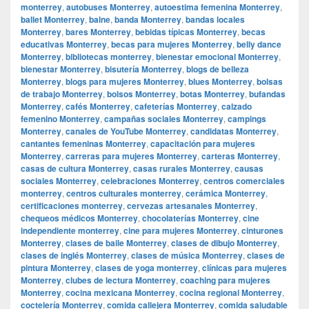
monterrey
,
autobuses Monterrey
,
autoestima femenina Monterrey
,
ballet Monterrey
,
balne
,
banda Monterrey
,
bandas locales
Monterrey
,
bares Monterrey
,
bebidas típicas Monterrey
,
becas
educativas Monterrey
,
becas para mujeres Monterrey
,
belly dance
Monterrey
,
bibliotecas monterrey
,
bienestar emocional Monterrey
,
bienestar Monterrey
,
bisutería Monterrey
,
blogs de belleza
Monterrey
,
blogs para mujeres Monterrey
,
blues Monterrey
,
bolsas
de trabajo Monterrey
,
bolsos Monterrey
,
botas Monterrey
,
bufandas
Monterrey
,
cafés Monterrey
,
cafeterías Monterrey
,
calzado
femenino Monterrey
,
campañas sociales Monterrey
,
campings
Monterrey
,
canales de YouTube Monterrey
,
candidatas Monterrey
,
cantantes femeninas Monterrey
,
capacitación para mujeres
Monterrey
,
carreras para mujeres Monterrey
,
carteras Monterrey
,
casas de cultura Monterrey
,
casas rurales Monterrey
,
causas
sociales Monterrey
,
celebraciones Monterrey
,
centros comerciales
monterrey
,
centros culturales monterrey
,
cerámica Monterrey
,
certificaciones monterrey
,
cervezas artesanales Monterrey
,
chequeos médicos Monterrey
,
chocolaterías Monterrey
,
cine
independiente monterrey
,
cine para mujeres Monterrey
,
cinturones
Monterrey
,
clases de baile Monterrey
,
clases de dibujo Monterrey
,
clases de inglés Monterrey
,
clases de música Monterrey
,
clases de
pintura Monterrey
,
clases de yoga monterrey
,
clínicas para mujeres
Monterrey
,
clubes de lectura Monterrey
,
coaching para mujeres
Monterrey
,
cocina mexicana Monterrey
,
cocina regional Monterrey
,
coctelería Monterrey
,
comida callejera Monterrey
,
comida saludable