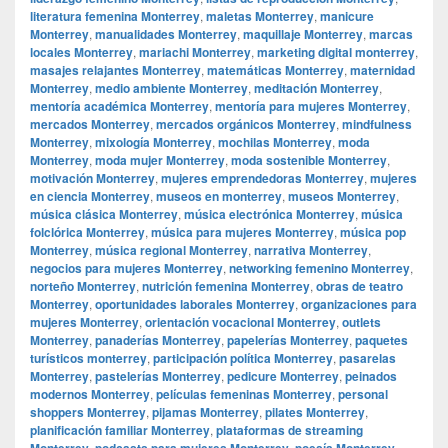
literatura femenina Monterrey
,
maletas Monterrey
,
manicure
Monterrey
,
manualidades Monterrey
,
maquillaje Monterrey
,
marcas
locales Monterrey
,
mariachi Monterrey
,
marketing digital monterrey
,
masajes relajantes Monterrey
,
matemáticas Monterrey
,
maternidad
Monterrey
,
medio ambiente Monterrey
,
meditación Monterrey
,
mentoría académica Monterrey
,
mentoría para mujeres Monterrey
,
mercados Monterrey
,
mercados orgánicos Monterrey
,
mindfulness
Monterrey
,
mixología Monterrey
,
mochilas Monterrey
,
moda
Monterrey
,
moda mujer Monterrey
,
moda sostenible Monterrey
,
motivación Monterrey
,
mujeres emprendedoras Monterrey
,
mujeres
en ciencia Monterrey
,
museos en monterrey
,
museos Monterrey
,
música clásica Monterrey
,
música electrónica Monterrey
,
música
folclórica Monterrey
,
música para mujeres Monterrey
,
música pop
Monterrey
,
música regional Monterrey
,
narrativa Monterrey
,
negocios para mujeres Monterrey
,
networking femenino Monterrey
,
norteño Monterrey
,
nutrición femenina Monterrey
,
obras de teatro
Monterrey
,
oportunidades laborales Monterrey
,
organizaciones para
mujeres Monterrey
,
orientación vocacional Monterrey
,
outlets
Monterrey
,
panaderías Monterrey
,
papelerías Monterrey
,
paquetes
turísticos monterrey
,
participación política Monterrey
,
pasarelas
Monterrey
,
pastelerías Monterrey
,
pedicure Monterrey
,
peinados
modernos Monterrey
,
películas femeninas Monterrey
,
personal
shoppers Monterrey
,
pijamas Monterrey
,
pilates Monterrey
,
planificación familiar Monterrey
,
plataformas de streaming
Monterrey
,
podcasts para mujeres Monterrey
,
poesía Monterrey
,