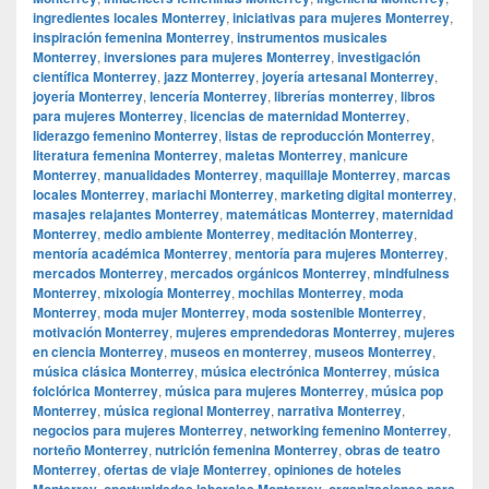
ingredientes locales Monterrey
,
iniciativas para mujeres Monterrey
,
inspiración femenina Monterrey
,
instrumentos musicales
Monterrey
,
inversiones para mujeres Monterrey
,
investigación
científica Monterrey
,
jazz Monterrey
,
joyería artesanal Monterrey
,
joyería Monterrey
,
lencería Monterrey
,
librerías monterrey
,
libros
para mujeres Monterrey
,
licencias de maternidad Monterrey
,
liderazgo femenino Monterrey
,
listas de reproducción Monterrey
,
literatura femenina Monterrey
,
maletas Monterrey
,
manicure
Monterrey
,
manualidades Monterrey
,
maquillaje Monterrey
,
marcas
locales Monterrey
,
mariachi Monterrey
,
marketing digital monterrey
,
masajes relajantes Monterrey
,
matemáticas Monterrey
,
maternidad
Monterrey
,
medio ambiente Monterrey
,
meditación Monterrey
,
mentoría académica Monterrey
,
mentoría para mujeres Monterrey
,
mercados Monterrey
,
mercados orgánicos Monterrey
,
mindfulness
Monterrey
,
mixología Monterrey
,
mochilas Monterrey
,
moda
Monterrey
,
moda mujer Monterrey
,
moda sostenible Monterrey
,
motivación Monterrey
,
mujeres emprendedoras Monterrey
,
mujeres
en ciencia Monterrey
,
museos en monterrey
,
museos Monterrey
,
música clásica Monterrey
,
música electrónica Monterrey
,
música
folclórica Monterrey
,
música para mujeres Monterrey
,
música pop
Monterrey
,
música regional Monterrey
,
narrativa Monterrey
,
negocios para mujeres Monterrey
,
networking femenino Monterrey
,
norteño Monterrey
,
nutrición femenina Monterrey
,
obras de teatro
Monterrey
,
ofertas de viaje Monterrey
,
opiniones de hoteles
Monterrey
,
oportunidades laborales Monterrey
,
organizaciones para