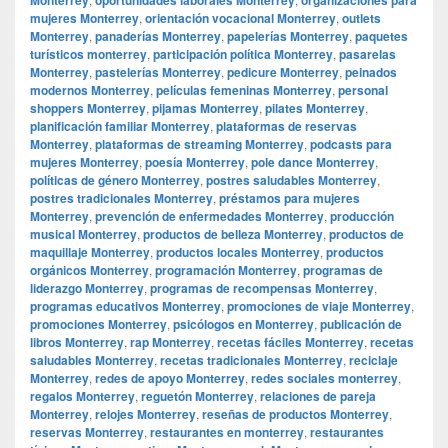
mujeres Monterrey
,
orientación vocacional Monterrey
,
outlets
Monterrey
,
panaderías Monterrey
,
papelerías Monterrey
,
paquetes
turísticos monterrey
,
participación política Monterrey
,
pasarelas
Monterrey
,
pastelerías Monterrey
,
pedicure Monterrey
,
peinados
modernos Monterrey
,
películas femeninas Monterrey
,
personal
shoppers Monterrey
,
pijamas Monterrey
,
pilates Monterrey
,
planificación familiar Monterrey
,
plataformas de reservas
Monterrey
,
plataformas de streaming Monterrey
,
podcasts para
mujeres Monterrey
,
poesía Monterrey
,
pole dance Monterrey
,
políticas de género Monterrey
,
postres saludables Monterrey
,
postres tradicionales Monterrey
,
préstamos para mujeres
Monterrey
,
prevención de enfermedades Monterrey
,
producción
musical Monterrey
,
productos de belleza Monterrey
,
productos de
maquillaje Monterrey
,
productos locales Monterrey
,
productos
orgánicos Monterrey
,
programación Monterrey
,
programas de
liderazgo Monterrey
,
programas de recompensas Monterrey
,
programas educativos Monterrey
,
promociones de viaje Monterrey
,
promociones Monterrey
,
psicólogos en Monterrey
,
publicación de
libros Monterrey
,
rap Monterrey
,
recetas fáciles Monterrey
,
recetas
saludables Monterrey
,
recetas tradicionales Monterrey
,
reciclaje
Monterrey
,
redes de apoyo Monterrey
,
redes sociales monterrey
,
regalos Monterrey
,
reguetón Monterrey
,
relaciones de pareja
Monterrey
,
relojes Monterrey
,
reseñas de productos Monterrey
,
reservas Monterrey
,
restaurantes en monterrey
,
restaurantes