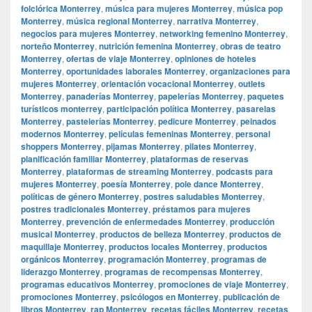
folclórica Monterrey
,
música para mujeres Monterrey
,
música pop
Monterrey
,
música regional Monterrey
,
narrativa Monterrey
,
negocios para mujeres Monterrey
,
networking femenino Monterrey
,
norteño Monterrey
,
nutrición femenina Monterrey
,
obras de teatro
Monterrey
,
ofertas de viaje Monterrey
,
opiniones de hoteles
Monterrey
,
oportunidades laborales Monterrey
,
organizaciones para
mujeres Monterrey
,
orientación vocacional Monterrey
,
outlets
Monterrey
,
panaderías Monterrey
,
papelerías Monterrey
,
paquetes
turísticos monterrey
,
participación política Monterrey
,
pasarelas
Monterrey
,
pastelerías Monterrey
,
pedicure Monterrey
,
peinados
modernos Monterrey
,
películas femeninas Monterrey
,
personal
shoppers Monterrey
,
pijamas Monterrey
,
pilates Monterrey
,
planificación familiar Monterrey
,
plataformas de reservas
Monterrey
,
plataformas de streaming Monterrey
,
podcasts para
mujeres Monterrey
,
poesía Monterrey
,
pole dance Monterrey
,
políticas de género Monterrey
,
postres saludables Monterrey
,
postres tradicionales Monterrey
,
préstamos para mujeres
Monterrey
,
prevención de enfermedades Monterrey
,
producción
musical Monterrey
,
productos de belleza Monterrey
,
productos de
maquillaje Monterrey
,
productos locales Monterrey
,
productos
orgánicos Monterrey
,
programación Monterrey
,
programas de
liderazgo Monterrey
,
programas de recompensas Monterrey
,
programas educativos Monterrey
,
promociones de viaje Monterrey
,
promociones Monterrey
,
psicólogos en Monterrey
,
publicación de
libros Monterrey
,
rap Monterrey
,
recetas fáciles Monterrey
,
recetas