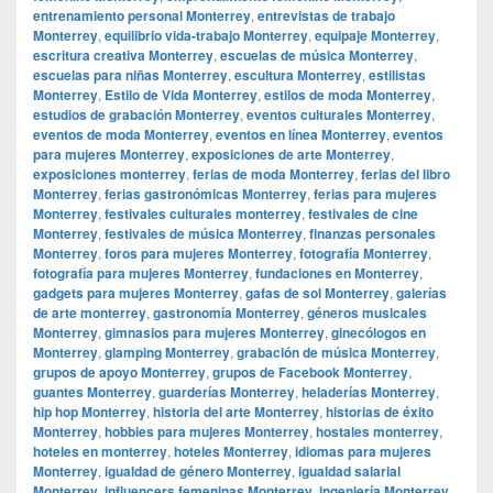
entrenamiento personal Monterrey
,
entrevistas de trabajo
Monterrey
,
equilibrio vida-trabajo Monterrey
,
equipaje Monterrey
,
escritura creativa Monterrey
,
escuelas de música Monterrey
,
escuelas para niñas Monterrey
,
escultura Monterrey
,
estilistas
Monterrey
,
Estilo de Vida Monterrey
,
estilos de moda Monterrey
,
estudios de grabación Monterrey
,
eventos culturales Monterrey
,
eventos de moda Monterrey
,
eventos en línea Monterrey
,
eventos
para mujeres Monterrey
,
exposiciones de arte Monterrey
,
exposiciones monterrey
,
ferias de moda Monterrey
,
ferias del libro
Monterrey
,
ferias gastronómicas Monterrey
,
ferias para mujeres
Monterrey
,
festivales culturales monterrey
,
festivales de cine
Monterrey
,
festivales de música Monterrey
,
finanzas personales
Monterrey
,
foros para mujeres Monterrey
,
fotografía Monterrey
,
fotografía para mujeres Monterrey
,
fundaciones en Monterrey
,
gadgets para mujeres Monterrey
,
gafas de sol Monterrey
,
galerías
de arte monterrey
,
gastronomía Monterrey
,
géneros musicales
Monterrey
,
gimnasios para mujeres Monterrey
,
ginecólogos en
Monterrey
,
glamping Monterrey
,
grabación de música Monterrey
,
grupos de apoyo Monterrey
,
grupos de Facebook Monterrey
,
guantes Monterrey
,
guarderías Monterrey
,
heladerías Monterrey
,
hip hop Monterrey
,
historia del arte Monterrey
,
historias de éxito
Monterrey
,
hobbies para mujeres Monterrey
,
hostales monterrey
,
hoteles en monterrey
,
hoteles Monterrey
,
idiomas para mujeres
Monterrey
,
igualdad de género Monterrey
,
igualdad salarial
Monterrey
,
influencers femeninas Monterrey
,
ingeniería Monterrey
,