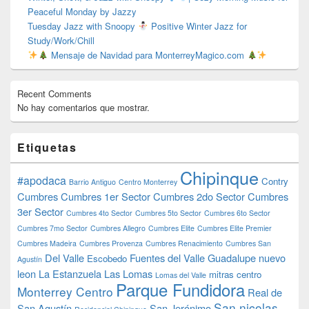
Peaceful Monday by Jazzy
Tuesday Jazz with Snoopy
Positive Winter Jazz for
Study/Work/Chill
Mensaje de Navidad para MonterreyMagico.com
Recent Comments
No hay comentarios que mostrar.
Etiquetas
Chipinque
#apodaca
Contry
Barrio Antiguo
Centro Monterrey
Cumbres
Cumbres 1er Sector
Cumbres 2do Sector
Cumbres
3er Sector
Cumbres 4to Sector
Cumbres 5to Sector
Cumbres 6to Sector
Cumbres 7mo Sector
Cumbres Allegro
Cumbres Elite
Cumbres Elite Premier
Cumbres Madeira
Cumbres Provenza
Cumbres Renacimiento
Cumbres San
Del Valle
Fuentes del Valle
Guadalupe nuevo
Escobedo
Agustín
leon
La Estanzuela
Las Lomas
mitras centro
Lomas del Valle
Parque Fundidora
Monterrey Centro
Real de
San nicolas
San Agustín
San Jerónimo