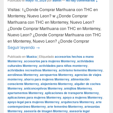
Publicado el
mayo 10, 2025
por
admin
—
No hay comentarios ↓
Visitas: 1¿Donde Comprar Marihuana con THC en
Monterrey, Nuevo Leon? w ¿Donde Comprar
Marihuana con THC en Monterrey, Nuevo Leon?
¿Donde Comprar Marihuana con THC en Monterrey,
Nuevo Leon? ¿Donde Comprar Marihuana con THC
en Monterrey, Nuevo Leon? ¿Donde Comprar
¿Donde Comprar Marihuana con THC en M
Seguir leyendo
→
Publicado en
Musica
|
Etiquetado
accesorios hechos a mano
Monterrey
,
accesorios para mujeres Monterrey
,
actividades
culturales Monterrey
,
actividades para niños monterrey
,
actividades recreativas Monterrey
,
activismo femenino Monterrey
,
aerolíneas Monterrey
,
aeropuertos Monterrey
,
agencias de viajes
monterrey
,
ahorro para mujeres Monterrey
,
alimentación
consciente Monterrey
,
alojamiento Monterrey
,
alquiler de coches
Monterrey
,
anticonceptivos Monterrey
,
antojitos Monterrey
,
apartamentos Monterrey
,
aplicaciones de transporte Monterrey
,
aplicaciones para mujeres Monterrey
,
apoyo a mujeres Monterrey
,
apoyo legal para mujeres Monterrey
,
arquitectura Monterrey
,
arte
contemporáneo Monterrey
,
arte femenino Monterrey
,
artesanías
Monterrey
,
asesoría de imagen Monterrey
,
asesoría legal