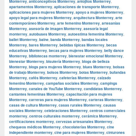
Monterrey
,
anticonceptivos Monterrey
,
antojitos Monterrey
,
apartamentos Monterrey
,
aplicaciones de transporte Monterrey
,
aplicaciones para mujeres Monterrey
,
apoyo a mujeres Monterrey
,
apoyo legal para mujeres Monterrey
,
arquitectura Monterrey
,
arte
contemporáneo Monterrey
,
arte femenino Monterrey
,
artesanías
Monterrey
,
asesoría de imagen Monterrey
,
asesoría legal
monterrey
,
autobuses Monterrey
,
autoestima femenina Monterrey
,
ballet Monterrey
,
balne
,
banda Monterrey
,
bandas locales
Monterrey
,
bares Monterrey
,
bebidas típicas Monterrey
,
becas
educativas Monterrey
,
becas para mujeres Monterrey
,
belly dance
Monterrey
,
bibliotecas monterrey
,
bienestar emocional Monterrey
,
bienestar Monterrey
,
bisutería Monterrey
,
blogs de belleza
Monterrey
,
blogs para mujeres Monterrey
,
blues Monterrey
,
bolsas
de trabajo Monterrey
,
bolsos Monterrey
,
botas Monterrey
,
bufandas
Monterrey
,
cafés Monterrey
,
cafeterías Monterrey
,
calzado
femenino Monterrey
,
campañas sociales Monterrey
,
campings
Monterrey
,
canales de YouTube Monterrey
,
candidatas Monterrey
,
cantantes femeninas Monterrey
,
capacitación para mujeres
Monterrey
,
carreras para mujeres Monterrey
,
carteras Monterrey
,
casas de cultura Monterrey
,
casas rurales Monterrey
,
causas
sociales Monterrey
,
celebraciones Monterrey
,
centros comerciales
monterrey
,
centros culturales monterrey
,
cerámica Monterrey
,
certificaciones monterrey
,
cervezas artesanales Monterrey
,
chequeos médicos Monterrey
,
chocolaterías Monterrey
,
cine
independiente monterrey
,
cine para mujeres Monterrey
,
cinturones