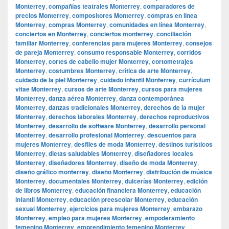
Monterrey
,
compañías teatrales Monterrey
,
comparadores de
precios Monterrey
,
compositores Monterrey
,
compras en línea
Monterrey
,
compras Monterrey
,
comunidades en línea Monterrey
,
conciertos en Monterrey
,
conciertos monterrey
,
conciliación
familiar Monterrey
,
conferencias para mujeres Monterrey
,
consejos
de pareja Monterrey
,
consumo responsable Monterrey
,
corridos
Monterrey
,
cortes de cabello mujer Monterrey
,
cortometrajes
Monterrey
,
costumbres Monterrey
,
crítica de arte Monterrey
,
cuidado de la piel Monterrey
,
cuidado infantil Monterrey
,
currículum
vitae Monterrey
,
cursos de arte Monterrey
,
cursos para mujeres
Monterrey
,
danza aérea Monterrey
,
danza contemporánea
Monterrey
,
danzas tradicionales Monterrey
,
derechos de la mujer
Monterrey
,
derechos laborales Monterrey
,
derechos reproductivos
Monterrey
,
desarrollo de software Monterrey
,
desarrollo personal
Monterrey
,
desarrollo profesional Monterrey
,
descuentos para
mujeres Monterrey
,
desfiles de moda Monterrey
,
destinos turísticos
Monterrey
,
dietas saludables Monterrey
,
diseñadores locales
Monterrey
,
diseñadores Monterrey
,
diseño de moda Monterrey
,
diseño gráfico monterrey
,
diseño Monterrey
,
distribución de música
Monterrey
,
documentales Monterrey
,
dulcerías Monterrey
,
edición
de libros Monterrey
,
educación financiera Monterrey
,
educación
infantil Monterrey
,
educación preescolar Monterrey
,
educación
sexual Monterrey
,
ejercicios para mujeres Monterrey
,
embarazo
Monterrey
,
empleo para mujeres Monterrey
,
empoderamiento
femenino Monterrey
,
emprendimiento femenino Monterrey
,