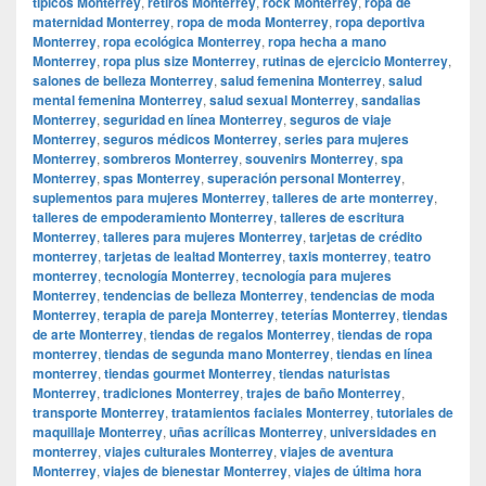
típicos Monterrey
,
retiros Monterrey
,
rock Monterrey
,
ropa de
maternidad Monterrey
,
ropa de moda Monterrey
,
ropa deportiva
Monterrey
,
ropa ecológica Monterrey
,
ropa hecha a mano
Monterrey
,
ropa plus size Monterrey
,
rutinas de ejercicio Monterrey
,
salones de belleza Monterrey
,
salud femenina Monterrey
,
salud
mental femenina Monterrey
,
salud sexual Monterrey
,
sandalias
Monterrey
,
seguridad en línea Monterrey
,
seguros de viaje
Monterrey
,
seguros médicos Monterrey
,
series para mujeres
Monterrey
,
sombreros Monterrey
,
souvenirs Monterrey
,
spa
Monterrey
,
spas Monterrey
,
superación personal Monterrey
,
suplementos para mujeres Monterrey
,
talleres de arte monterrey
,
talleres de empoderamiento Monterrey
,
talleres de escritura
Monterrey
,
talleres para mujeres Monterrey
,
tarjetas de crédito
monterrey
,
tarjetas de lealtad Monterrey
,
taxis monterrey
,
teatro
monterrey
,
tecnología Monterrey
,
tecnología para mujeres
Monterrey
,
tendencias de belleza Monterrey
,
tendencias de moda
Monterrey
,
terapia de pareja Monterrey
,
teterías Monterrey
,
tiendas
de arte Monterrey
,
tiendas de regalos Monterrey
,
tiendas de ropa
monterrey
,
tiendas de segunda mano Monterrey
,
tiendas en línea
monterrey
,
tiendas gourmet Monterrey
,
tiendas naturistas
Monterrey
,
tradiciones Monterrey
,
trajes de baño Monterrey
,
transporte Monterrey
,
tratamientos faciales Monterrey
,
tutoriales de
maquillaje Monterrey
,
uñas acrílicas Monterrey
,
universidades en
monterrey
,
viajes culturales Monterrey
,
viajes de aventura
Monterrey
,
viajes de bienestar Monterrey
,
viajes de última hora