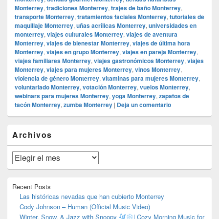
Monterrey
,
tradiciones Monterrey
,
trajes de baño Monterrey
,
transporte Monterrey
,
tratamientos faciales Monterrey
,
tutoriales de
maquillaje Monterrey
,
uñas acrílicas Monterrey
,
universidades en
monterrey
,
viajes culturales Monterrey
,
viajes de aventura
Monterrey
,
viajes de bienestar Monterrey
,
viajes de última hora
Monterrey
,
viajes en grupo Monterrey
,
viajes en pareja Monterrey
,
viajes familiares Monterrey
,
viajes gastronómicos Monterrey
,
viajes
Monterrey
,
viajes para mujeres Monterrey
,
vinos Monterrey
,
violencia de género Monterrey
,
vitaminas para mujeres Monterrey
,
voluntariado Monterrey
,
votación Monterrey
,
vuelos Monterrey
,
webinars para mujeres Monterrey
,
yoga Monterrey
,
zapatos de
tacón Monterrey
,
zumba Monterrey
|
Deja un comentario
El
Archivos
área
de
widget
Archivos
barra
lateral
primaria
Recent Posts
Las históricas nevadas que han cubierto Monterrey
Cody Johnson – Human (Official Music Video)
Winter, Snow, & Jazz with Snoopy
| Cozy Morning Music for