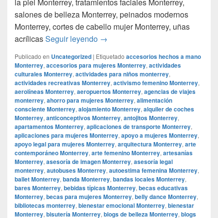
la piel Monterrey, tratamientos faciales Monterrey,
salones de belleza Monterrey, peinados modernos
Monterrey, cortes de cabello mujer Monterrey, uñas
Smoke Shop Monterrey Monterrey
acrílicas
Seguir leyendo
→
Publicado en
Uncategorized
|
Etiquetado
accesorios hechos a mano
Monterrey
,
accesorios para mujeres Monterrey
,
actividades
culturales Monterrey
,
actividades para niños monterrey
,
actividades recreativas Monterrey
,
activismo femenino Monterrey
,
aerolíneas Monterrey
,
aeropuertos Monterrey
,
agencias de viajes
monterrey
,
ahorro para mujeres Monterrey
,
alimentación
consciente Monterrey
,
alojamiento Monterrey
,
alquiler de coches
Monterrey
,
anticonceptivos Monterrey
,
antojitos Monterrey
,
apartamentos Monterrey
,
aplicaciones de transporte Monterrey
,
aplicaciones para mujeres Monterrey
,
apoyo a mujeres Monterrey
,
apoyo legal para mujeres Monterrey
,
arquitectura Monterrey
,
arte
contemporáneo Monterrey
,
arte femenino Monterrey
,
artesanías
Monterrey
,
asesoría de imagen Monterrey
,
asesoría legal
monterrey
,
autobuses Monterrey
,
autoestima femenina Monterrey
,
ballet Monterrey
,
banda Monterrey
,
bandas locales Monterrey
,
bares Monterrey
,
bebidas típicas Monterrey
,
becas educativas
Monterrey
,
becas para mujeres Monterrey
,
belly dance Monterrey
,
bibliotecas monterrey
,
bienestar emocional Monterrey
,
bienestar
Monterrey
,
bisutería Monterrey
,
blogs de belleza Monterrey
,
blogs