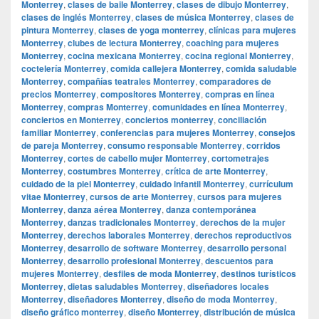
Monterrey
,
clases de baile Monterrey
,
clases de dibujo Monterrey
,
clases de inglés Monterrey
,
clases de música Monterrey
,
clases de
pintura Monterrey
,
clases de yoga monterrey
,
clínicas para mujeres
Monterrey
,
clubes de lectura Monterrey
,
coaching para mujeres
Monterrey
,
cocina mexicana Monterrey
,
cocina regional Monterrey
,
coctelería Monterrey
,
comida callejera Monterrey
,
comida saludable
Monterrey
,
compañías teatrales Monterrey
,
comparadores de
precios Monterrey
,
compositores Monterrey
,
compras en línea
Monterrey
,
compras Monterrey
,
comunidades en línea Monterrey
,
conciertos en Monterrey
,
conciertos monterrey
,
conciliación
familiar Monterrey
,
conferencias para mujeres Monterrey
,
consejos
de pareja Monterrey
,
consumo responsable Monterrey
,
corridos
Monterrey
,
cortes de cabello mujer Monterrey
,
cortometrajes
Monterrey
,
costumbres Monterrey
,
crítica de arte Monterrey
,
cuidado de la piel Monterrey
,
cuidado infantil Monterrey
,
currículum
vitae Monterrey
,
cursos de arte Monterrey
,
cursos para mujeres
Monterrey
,
danza aérea Monterrey
,
danza contemporánea
Monterrey
,
danzas tradicionales Monterrey
,
derechos de la mujer
Monterrey
,
derechos laborales Monterrey
,
derechos reproductivos
Monterrey
,
desarrollo de software Monterrey
,
desarrollo personal
Monterrey
,
desarrollo profesional Monterrey
,
descuentos para
mujeres Monterrey
,
desfiles de moda Monterrey
,
destinos turísticos
Monterrey
,
dietas saludables Monterrey
,
diseñadores locales
Monterrey
,
diseñadores Monterrey
,
diseño de moda Monterrey
,
diseño gráfico monterrey
,
diseño Monterrey
,
distribución de música