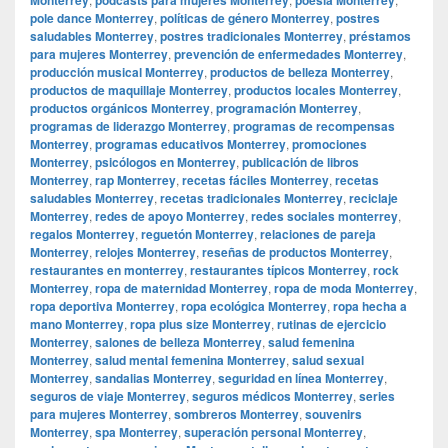
pole dance Monterrey
,
políticas de género Monterrey
,
postres
saludables Monterrey
,
postres tradicionales Monterrey
,
préstamos
para mujeres Monterrey
,
prevención de enfermedades Monterrey
,
producción musical Monterrey
,
productos de belleza Monterrey
,
productos de maquillaje Monterrey
,
productos locales Monterrey
,
productos orgánicos Monterrey
,
programación Monterrey
,
programas de liderazgo Monterrey
,
programas de recompensas
Monterrey
,
programas educativos Monterrey
,
promociones
Monterrey
,
psicólogos en Monterrey
,
publicación de libros
Monterrey
,
rap Monterrey
,
recetas fáciles Monterrey
,
recetas
saludables Monterrey
,
recetas tradicionales Monterrey
,
reciclaje
Monterrey
,
redes de apoyo Monterrey
,
redes sociales monterrey
,
regalos Monterrey
,
reguetón Monterrey
,
relaciones de pareja
Monterrey
,
relojes Monterrey
,
reseñas de productos Monterrey
,
restaurantes en monterrey
,
restaurantes típicos Monterrey
,
rock
Monterrey
,
ropa de maternidad Monterrey
,
ropa de moda Monterrey
,
ropa deportiva Monterrey
,
ropa ecológica Monterrey
,
ropa hecha a
mano Monterrey
,
ropa plus size Monterrey
,
rutinas de ejercicio
Monterrey
,
salones de belleza Monterrey
,
salud femenina
Monterrey
,
salud mental femenina Monterrey
,
salud sexual
Monterrey
,
sandalias Monterrey
,
seguridad en línea Monterrey
,
seguros de viaje Monterrey
,
seguros médicos Monterrey
,
series
para mujeres Monterrey
,
sombreros Monterrey
,
souvenirs
Monterrey
,
spa Monterrey
,
superación personal Monterrey
,