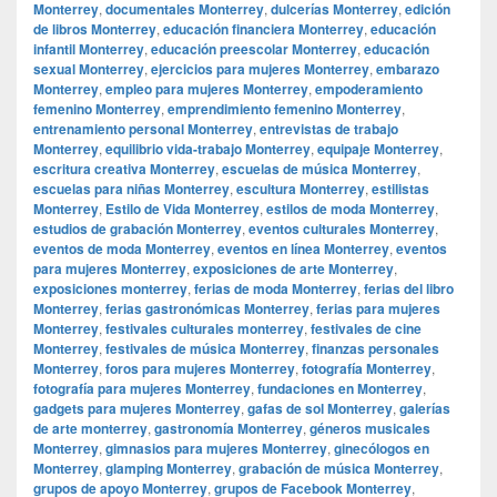
Monterrey
,
documentales Monterrey
,
dulcerías Monterrey
,
edición
de libros Monterrey
,
educación financiera Monterrey
,
educación
infantil Monterrey
,
educación preescolar Monterrey
,
educación
sexual Monterrey
,
ejercicios para mujeres Monterrey
,
embarazo
Monterrey
,
empleo para mujeres Monterrey
,
empoderamiento
femenino Monterrey
,
emprendimiento femenino Monterrey
,
entrenamiento personal Monterrey
,
entrevistas de trabajo
Monterrey
,
equilibrio vida-trabajo Monterrey
,
equipaje Monterrey
,
escritura creativa Monterrey
,
escuelas de música Monterrey
,
escuelas para niñas Monterrey
,
escultura Monterrey
,
estilistas
Monterrey
,
Estilo de Vida Monterrey
,
estilos de moda Monterrey
,
estudios de grabación Monterrey
,
eventos culturales Monterrey
,
eventos de moda Monterrey
,
eventos en línea Monterrey
,
eventos
para mujeres Monterrey
,
exposiciones de arte Monterrey
,
exposiciones monterrey
,
ferias de moda Monterrey
,
ferias del libro
Monterrey
,
ferias gastronómicas Monterrey
,
ferias para mujeres
Monterrey
,
festivales culturales monterrey
,
festivales de cine
Monterrey
,
festivales de música Monterrey
,
finanzas personales
Monterrey
,
foros para mujeres Monterrey
,
fotografía Monterrey
,
fotografía para mujeres Monterrey
,
fundaciones en Monterrey
,
gadgets para mujeres Monterrey
,
gafas de sol Monterrey
,
galerías
de arte monterrey
,
gastronomía Monterrey
,
géneros musicales
Monterrey
,
gimnasios para mujeres Monterrey
,
ginecólogos en
Monterrey
,
glamping Monterrey
,
grabación de música Monterrey
,
grupos de apoyo Monterrey
,
grupos de Facebook Monterrey
,