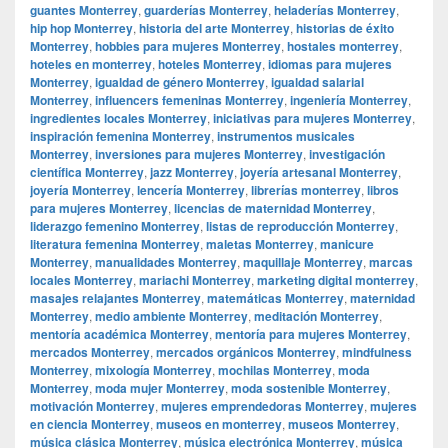
guantes Monterrey
,
guarderías Monterrey
,
heladerías Monterrey
,
hip hop Monterrey
,
historia del arte Monterrey
,
historias de éxito
Monterrey
,
hobbies para mujeres Monterrey
,
hostales monterrey
,
hoteles en monterrey
,
hoteles Monterrey
,
idiomas para mujeres
Monterrey
,
igualdad de género Monterrey
,
igualdad salarial
Monterrey
,
influencers femeninas Monterrey
,
ingeniería Monterrey
,
ingredientes locales Monterrey
,
iniciativas para mujeres Monterrey
,
inspiración femenina Monterrey
,
instrumentos musicales
Monterrey
,
inversiones para mujeres Monterrey
,
investigación
científica Monterrey
,
jazz Monterrey
,
joyería artesanal Monterrey
,
joyería Monterrey
,
lencería Monterrey
,
librerías monterrey
,
libros
para mujeres Monterrey
,
licencias de maternidad Monterrey
,
liderazgo femenino Monterrey
,
listas de reproducción Monterrey
,
literatura femenina Monterrey
,
maletas Monterrey
,
manicure
Monterrey
,
manualidades Monterrey
,
maquillaje Monterrey
,
marcas
locales Monterrey
,
mariachi Monterrey
,
marketing digital monterrey
,
masajes relajantes Monterrey
,
matemáticas Monterrey
,
maternidad
Monterrey
,
medio ambiente Monterrey
,
meditación Monterrey
,
mentoría académica Monterrey
,
mentoría para mujeres Monterrey
,
mercados Monterrey
,
mercados orgánicos Monterrey
,
mindfulness
Monterrey
,
mixología Monterrey
,
mochilas Monterrey
,
moda
Monterrey
,
moda mujer Monterrey
,
moda sostenible Monterrey
,
motivación Monterrey
,
mujeres emprendedoras Monterrey
,
mujeres
en ciencia Monterrey
,
museos en monterrey
,
museos Monterrey
,
música clásica Monterrey
,
música electrónica Monterrey
,
música