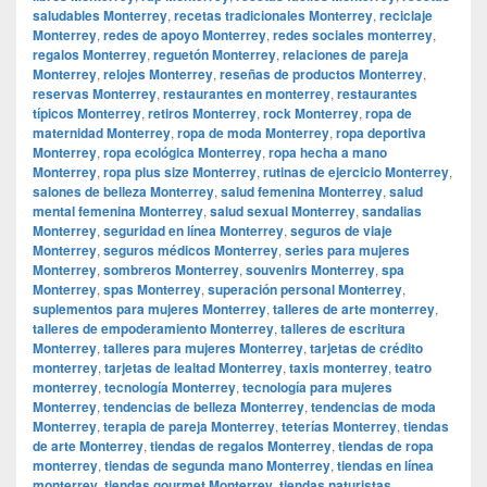
saludables Monterrey
,
recetas tradicionales Monterrey
,
reciclaje
Monterrey
,
redes de apoyo Monterrey
,
redes sociales monterrey
,
regalos Monterrey
,
reguetón Monterrey
,
relaciones de pareja
Monterrey
,
relojes Monterrey
,
reseñas de productos Monterrey
,
reservas Monterrey
,
restaurantes en monterrey
,
restaurantes
típicos Monterrey
,
retiros Monterrey
,
rock Monterrey
,
ropa de
maternidad Monterrey
,
ropa de moda Monterrey
,
ropa deportiva
Monterrey
,
ropa ecológica Monterrey
,
ropa hecha a mano
Monterrey
,
ropa plus size Monterrey
,
rutinas de ejercicio Monterrey
,
salones de belleza Monterrey
,
salud femenina Monterrey
,
salud
mental femenina Monterrey
,
salud sexual Monterrey
,
sandalias
Monterrey
,
seguridad en línea Monterrey
,
seguros de viaje
Monterrey
,
seguros médicos Monterrey
,
series para mujeres
Monterrey
,
sombreros Monterrey
,
souvenirs Monterrey
,
spa
Monterrey
,
spas Monterrey
,
superación personal Monterrey
,
suplementos para mujeres Monterrey
,
talleres de arte monterrey
,
talleres de empoderamiento Monterrey
,
talleres de escritura
Monterrey
,
talleres para mujeres Monterrey
,
tarjetas de crédito
monterrey
,
tarjetas de lealtad Monterrey
,
taxis monterrey
,
teatro
monterrey
,
tecnología Monterrey
,
tecnología para mujeres
Monterrey
,
tendencias de belleza Monterrey
,
tendencias de moda
Monterrey
,
terapia de pareja Monterrey
,
teterías Monterrey
,
tiendas
de arte Monterrey
,
tiendas de regalos Monterrey
,
tiendas de ropa
monterrey
,
tiendas de segunda mano Monterrey
,
tiendas en línea
monterrey
,
tiendas gourmet Monterrey
,
tiendas naturistas