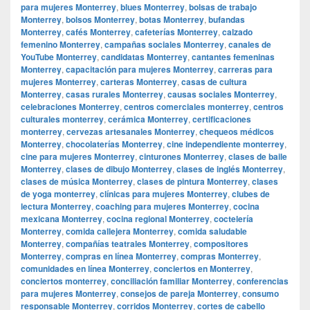
para mujeres Monterrey
,
blues Monterrey
,
bolsas de trabajo
Monterrey
,
bolsos Monterrey
,
botas Monterrey
,
bufandas
Monterrey
,
cafés Monterrey
,
cafeterías Monterrey
,
calzado
femenino Monterrey
,
campañas sociales Monterrey
,
canales de
YouTube Monterrey
,
candidatas Monterrey
,
cantantes femeninas
Monterrey
,
capacitación para mujeres Monterrey
,
carreras para
mujeres Monterrey
,
carteras Monterrey
,
casas de cultura
Monterrey
,
casas rurales Monterrey
,
causas sociales Monterrey
,
celebraciones Monterrey
,
centros comerciales monterrey
,
centros
culturales monterrey
,
cerámica Monterrey
,
certificaciones
monterrey
,
cervezas artesanales Monterrey
,
chequeos médicos
Monterrey
,
chocolaterías Monterrey
,
cine independiente monterrey
,
cine para mujeres Monterrey
,
cinturones Monterrey
,
clases de baile
Monterrey
,
clases de dibujo Monterrey
,
clases de inglés Monterrey
,
clases de música Monterrey
,
clases de pintura Monterrey
,
clases
de yoga monterrey
,
clínicas para mujeres Monterrey
,
clubes de
lectura Monterrey
,
coaching para mujeres Monterrey
,
cocina
mexicana Monterrey
,
cocina regional Monterrey
,
coctelería
Monterrey
,
comida callejera Monterrey
,
comida saludable
Monterrey
,
compañías teatrales Monterrey
,
compositores
Monterrey
,
compras en línea Monterrey
,
compras Monterrey
,
comunidades en línea Monterrey
,
conciertos en Monterrey
,
conciertos monterrey
,
conciliación familiar Monterrey
,
conferencias
para mujeres Monterrey
,
consejos de pareja Monterrey
,
consumo
responsable Monterrey
,
corridos Monterrey
,
cortes de cabello