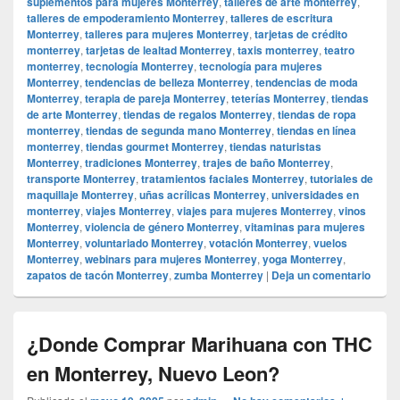
suplementos para mujeres Monterrey
,
talleres de arte monterrey
,
talleres de empoderamiento Monterrey
,
talleres de escritura
Monterrey
,
talleres para mujeres Monterrey
,
tarjetas de crédito
monterrey
,
tarjetas de lealtad Monterrey
,
taxis monterrey
,
teatro
monterrey
,
tecnología Monterrey
,
tecnología para mujeres
Monterrey
,
tendencias de belleza Monterrey
,
tendencias de moda
Monterrey
,
terapia de pareja Monterrey
,
teterías Monterrey
,
tiendas
de arte Monterrey
,
tiendas de regalos Monterrey
,
tiendas de ropa
monterrey
,
tiendas de segunda mano Monterrey
,
tiendas en línea
monterrey
,
tiendas gourmet Monterrey
,
tiendas naturistas
Monterrey
,
tradiciones Monterrey
,
trajes de baño Monterrey
,
transporte Monterrey
,
tratamientos faciales Monterrey
,
tutoriales de
maquillaje Monterrey
,
uñas acrílicas Monterrey
,
universidades en
monterrey
,
viajes Monterrey
,
viajes para mujeres Monterrey
,
vinos
Monterrey
,
violencia de género Monterrey
,
vitaminas para mujeres
Monterrey
,
voluntariado Monterrey
,
votación Monterrey
,
vuelos
Monterrey
,
webinars para mujeres Monterrey
,
yoga Monterrey
,
zapatos de tacón Monterrey
,
zumba Monterrey
|
Deja un comentario
¿Donde Comprar Marihuana con THC
en Monterrey, Nuevo Leon?