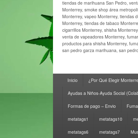
tiendas de marihuana San Pedro, ven
Monterrey, smoke shop área metropolit
Monterrey, vapeo Monterrey, tiendas d
Monterrey, tiendas de tabaco Monterre
cigarrillos Monterrey, shisha Monterre
venta de vapeadores Monterrey, fumar
productos para shisha Monterrey, fum
san pedro garza marihuana, san pedro 
Menú
Inicio
¿Por Qué Elegir Monterr
principal
Ayudas a Niños-Ayuda Social (Cola
Formas de pago – Envio
Fumar
metatags1
metatags10
me
metatags6
metatags7
Mus