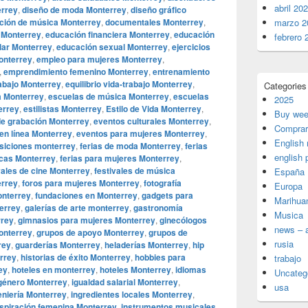
abril 20
errey
,
diseño de moda Monterrey
,
diseño gráfico
ución de música Monterrey
,
documentales Monterrey
,
marzo 2
s Monterrey
,
educación financiera Monterrey
,
educación
febrero 
lar Monterrey
,
educación sexual Monterrey
,
ejercicios
onterrey
,
empleo para mujeres Monterrey
,
,
emprendimiento femenino Monterrey
,
entrenamiento
rabajo Monterrey
,
equilibrio vida-trabajo Monterrey
,
Categories
a Monterrey
,
escuelas de música Monterrey
,
escuelas
2025
errey
,
estilistas Monterrey
,
Estilo de Vida Monterrey
,
Buy wee
de grabación Monterrey
,
eventos culturales Monterrey
,
Comprar
en línea Monterrey
,
eventos para mujeres Monterrey
,
English
siciones monterrey
,
ferias de moda Monterrey
,
ferias
english 
icas Monterrey
,
ferias para mujeres Monterrey
,
vales de cine Monterrey
,
festivales de música
España
errey
,
foros para mujeres Monterrey
,
fotografía
Europa
onterrey
,
fundaciones en Monterrey
,
gadgets para
Marihua
terrey
,
galerías de arte monterrey
,
gastronomía
Musica
rrey
,
gimnasios para mujeres Monterrey
,
ginecólogos
news – a
onterrey
,
grupos de apoyo Monterrey
,
grupos de
rusia
rey
,
guarderías Monterrey
,
heladerías Monterrey
,
hip
errey
,
historias de éxito Monterrey
,
hobbies para
trabajo
ey
,
hoteles en monterrey
,
hoteles Monterrey
,
idiomas
Uncateg
 género Monterrey
,
igualdad salarial Monterrey
,
usa
eniería Monterrey
,
ingredientes locales Monterrey
,
nspiración femenina Monterrey
,
instrumentos musicales