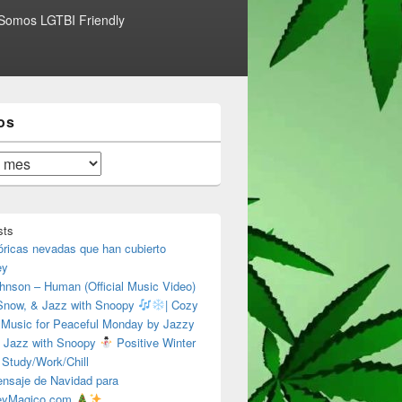
Somos LGTBI Friendly
os
sts
óricas nevadas que han cubierto
ey
hnson – Human (Official Music Video)
 Snow, & Jazz with Snoopy
| Cozy
 Music for Peaceful Monday by Jazzy
 Jazz with Snoopy
Positive Winter
 Study/Work/Chill
nsaje de Navidad para
eyMagico.com