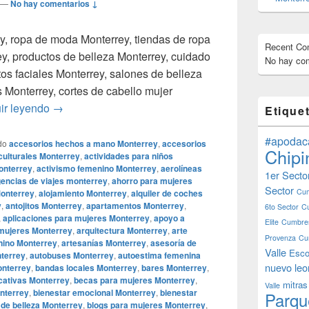
—
No hay comentarios ↓
y, ropa de moda Monterrey, tiendas de ropa
Recent C
ey, productos de belleza Monterrey, cuidado
No hay com
ntos faciales Monterrey, salones de belleza
Monterrey, cortes de cabello mujer
Smoke Shop Monterrey Monterreymagico.com, Smok
ir leyendo
→
Etique
#apodac
do
accesorios hechos a mano Monterrey
,
accesorios
Chipi
culturales Monterrey
,
actividades para niños
onterrey
,
activismo femenino Monterrey
,
aerolíneas
1er Secto
encias de viajes monterrey
,
ahorro para mujeres
Sector
Cum
Monterrey
,
alojamiento Monterrey
,
alquiler de coches
y
,
antojitos Monterrey
,
apartamentos Monterrey
,
6to Sector
C
,
aplicaciones para mujeres Monterrey
,
apoyo a
Elite
Cumbres
 mujeres Monterrey
,
arquitectura Monterrey
,
arte
Provenza
Cu
nino Monterrey
,
artesanías Monterrey
,
asesoría de
Valle
Esco
nterrey
,
autobuses Monterrey
,
autoestima femenina
nuevo leo
nterrey
,
bandas locales Monterrey
,
bares Monterrey
,
cativas Monterrey
,
becas para mujeres Monterrey
,
mitras
Valle
onterrey
,
bienestar emocional Monterrey
,
bienestar
Parqu
 de belleza Monterrey
,
blogs para mujeres Monterrey
,