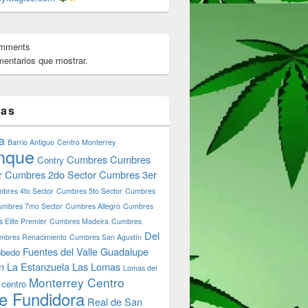
omments
entarios que mostrar.
e Shop Monterrey Monterreymagico.com
tas
a
Barrio Antiguo
Centro Monterrey
nque
Cumbres
Cumbres
Contry
r
Cumbres 2do Sector
Cumbres 3er
bres 4to Sector
Cumbres 5to Sector
Cumbres
umbres 7mo Sector
Cumbres Allegro
Cumbres
 Elite Premier
Cumbres Madeira
Cumbres
Del
mbres Renacimiento
Cumbres San Agustín
Fuentes del Valle
Guadalupe
bedo
n
La Estanzuela
Las Lomas
Lomas del
Monterrey Centro
 centro
e Fundidora
Real de San