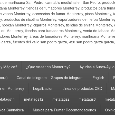
ta de marihuana San Pedro, cannabis medicinal en San Pedro, produ
ana Monterrey, tiendas de fumadores Monterrey, productos para fumar M
e vapeo Monterrey, accesorios de fumar Monterrey, pipas Monterrey, 
y, productos de nicotina Monterrey, vaporizadores de hierba Monterre
y, hookah Monterrey, cigarros Monterrey, tiendas de shisha Monterrey, 
 en Monterrey, tiendas para fumadores Monterrey, venta de tabaco Mo
adores Monterrey, áreas de fumadores Monterrey, marihuana Monterrey
garza, fuentes del valle san pedro garza, 420 san pedro garza garcia
ey Mágico?
¿Que visitar en Monterrey?
Ayudas a Niños-Ayuda
bora)
Canal de telegram – Grupos de telegram
English
E
 en Monterrey
Legalizacion
Linea de productos CBD
Ma
tatags11
metatags12
metatags2
metatags3
metat
ica Cannabica
Musica para Fumar Recomendaciones
Opinio