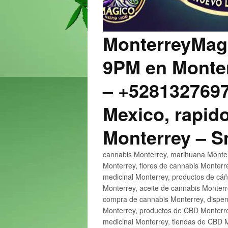
MonterreyMagi
9PM en Monter
– +5281327697
Mexico, rapido
Monterrey – 
cannabis Monterrey, marihuana Monter
Monterrey, flores de cannabis Monterr
medicinal Monterrey, productos de cá
Monterrey, aceite de cannabis Monter
compra de cannabis Monterrey, dispen
Monterrey, productos de CBD Monterre
medicinal Monterrey, tiendas de CBD 