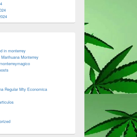
24
024
2024
d in monterrey
 Marihuana Monterrey
 monterreymagico
posts
na Regular Mty Economica
rticulos
orized