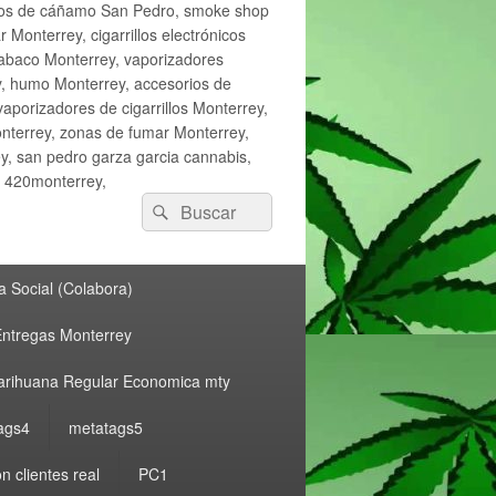
ctos de cáñamo San Pedro, smoke shop
onterrey, cigarrillos electrónicos
tabaco Monterrey, vaporizadores
y, humo Monterrey, accesorios de
vaporizadores de cigarrillos Monterrey,
nterrey, zonas de fumar Monterrey,
, san pedro garza garcia cannabis,
, 420monterrey,
Buscar
Buscar
por:
 Social (Colabora)
ntregas Monterrey
rihuana Regular Economica mty
ags4
metatags5
n clientes real
PC1