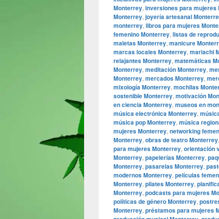
Monterrey
,
inversiones para mujeres
Monterrey
,
joyería artesanal Monterr
monterrey
,
libros para mujeres Monte
femenino Monterrey
,
listas de reprod
maletas Monterrey
,
manicure Monter
marcas locales Monterrey
,
mariachi 
relajantes Monterrey
,
matemáticas M
Monterrey
,
meditación Monterrey
,
men
Monterrey
,
mercados Monterrey
,
mer
mixología Monterrey
,
mochilas Monte
sostenible Monterrey
,
motivación Mon
en ciencia Monterrey
,
museos en mon
música electrónica Monterrey
,
música
música pop Monterrey
,
música region
mujeres Monterrey
,
networking femen
Monterrey
,
obras de teatro Monterrey
para mujeres Monterrey
,
orientación 
Monterrey
,
papelerías Monterrey
,
paq
Monterrey
,
pasarelas Monterrey
,
past
modernos Monterrey
,
películas feme
Monterrey
,
pilates Monterrey
,
planific
Monterrey
,
podcasts para mujeres Mo
políticas de género Monterrey
,
postre
Monterrey
,
préstamos para mujeres 
,