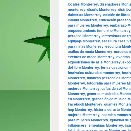
locales Monterrey
,
diseñadores Mont
monterrey
,
diseño Monterrey
,
distrib
dulcerías Monterrey
,
edición de libro
infantil Monterrey
,
educación preesco
para mujeres Monterrey
,
embarazo M
empoderamiento femenino Monterrey
personal Monterrey
,
entrevistas de t
equipaje Monterrey
,
escritura creativ
para niñas Monterrey
,
escultura Mont
estilos de moda Monterrey
,
estudios 
eventos de moda Monterrey
,
eventos 
exposiciones de arte Monterrey
,
expo
del libro Monterrey
,
ferias gastronóm
festivales culturales monterrey
,
festi
Monterrey
,
finanzas personales Mont
Monterrey
,
fotografía para mujeres M
mujeres Monterrey
,
gafas de sol Mon
Monterrey
,
géneros musicales Monte
en Monterrey
,
grabación de música M
Facebook Monterrey
,
guantes Monter
hop Monterrey
,
historia del arte Mont
mujeres Monterrey
,
hostales monterr
para mujeres Monterrey
,
igualdad de
influencers femeninas Monterrey
,
ing
iniciativas para mujeres Monterrey
,
i