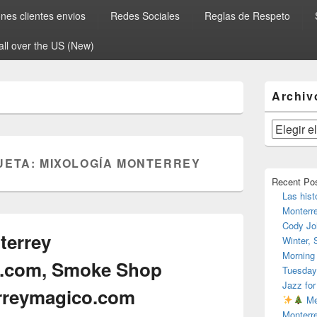
es clientes envios
Redes Sociales
Reglas de Respeto
all over the US (New)
El
Archiv
área
de
widget
Archivos
barra
lateral
UETA:
MIXOLOGÍA MONTERREY
primaria
Recent Po
Las hist
Monterr
Cody Jo
errey
Winter,
Morning
.com, Smoke Shop
Tuesday
Jazz for
rreymagico.com
Me
Monterr