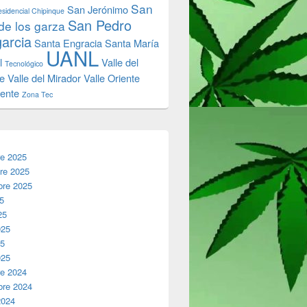
San
San Jerónimo
sidencial Chipinque
San Pedro
de los garza
garcia
Santa Engracia
Santa María
UANL
l
Valle del
Tecnológico
e
Valle del Mirador
Valle Oriente
iente
Zona Tec
re 2025
re 2025
bre 2025
25
25
025
25
025
re 2024
bre 2024
2024