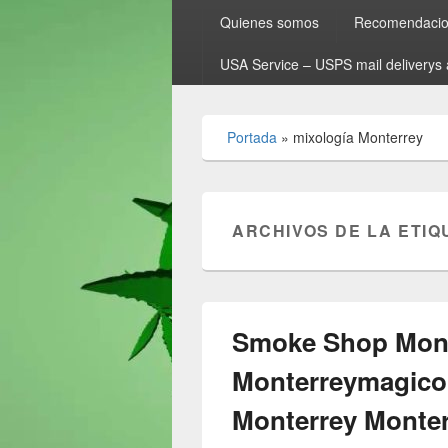
Quienes somos
Recomendacion
USA Service – USPS mail deliverys 
Portada
»
mixología Monterrey
ARCHIVOS DE LA ETIQ
Smoke Shop Mont
Monterreymagico
Monterrey Monte