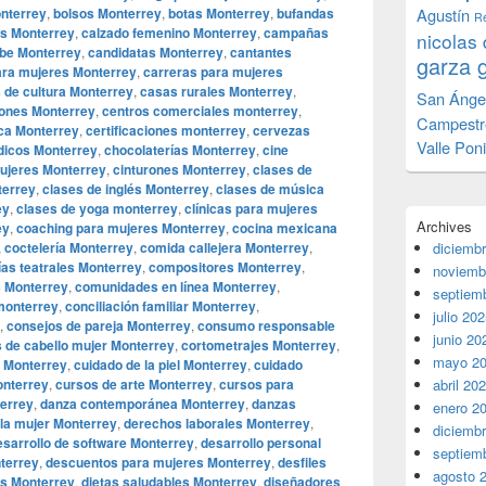
onterrey
,
bolsos Monterrey
,
botas Monterrey
,
bufandas
Agustín
Re
as Monterrey
,
calzado femenino Monterrey
,
campañas
nicolas 
be Monterrey
,
candidatas Monterrey
,
cantantes
garza 
ara mujeres Monterrey
,
carreras para mujeres
 de cultura Monterrey
,
casas rurales Monterrey
,
San Ánge
iones Monterrey
,
centros comerciales monterrey
,
Campestr
ca Monterrey
,
certificaciones monterrey
,
cervezas
Valle Pon
icos Monterrey
,
chocolaterías Monterrey
,
cine
mujeres Monterrey
,
cinturones Monterrey
,
clases de
terrey
,
clases de inglés Monterrey
,
clases de música
ey
,
clases de yoga monterrey
,
clínicas para mujeres
Archives
ey
,
coaching para mujeres Monterrey
,
cocina mexicana
,
coctelería Monterrey
,
comida callejera Monterrey
,
diciemb
as teatrales Monterrey
,
compositores Monterrey
,
noviemb
 Monterrey
,
comunidades en línea Monterrey
,
septiem
monterrey
,
conciliación familiar Monterrey
,
julio 20
,
consejos de pareja Monterrey
,
consumo responsable
junio 20
s de cabello mujer Monterrey
,
cortometrajes Monterrey
,
mayo 2
e Monterrey
,
cuidado de la piel Monterrey
,
cuidado
onterrey
,
cursos de arte Monterrey
,
cursos para
abril 20
errey
,
danza contemporánea Monterrey
,
danzas
enero 2
la mujer Monterrey
,
derechos laborales Monterrey
,
diciemb
esarrollo de software Monterrey
,
desarrollo personal
septiem
nterrey
,
descuentos para mujeres Monterrey
,
desfiles
agosto 
os Monterrey
,
dietas saludables Monterrey
,
diseñadores