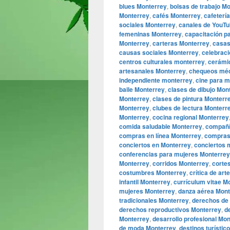
blues Monterrey
,
bolsas de trabajo M
Monterrey
,
cafés Monterrey
,
cafeterí
sociales Monterrey
,
canales de YouTu
femeninas Monterrey
,
capacitación p
Monterrey
,
carteras Monterrey
,
casas
causas sociales Monterrey
,
celebrac
centros culturales monterrey
,
cerámi
artesanales Monterrey
,
chequeos méd
independiente monterrey
,
cine para 
baile Monterrey
,
clases de dibujo Mon
Monterrey
,
clases de pintura Monterr
Monterrey
,
clubes de lectura Monterr
Monterrey
,
cocina regional Monterrey
comida saludable Monterrey
,
compañí
compras en línea Monterrey
,
compras
conciertos en Monterrey
,
conciertos 
conferencias para mujeres Monterrey
Monterrey
,
corridos Monterrey
,
corte
costumbres Monterrey
,
crítica de art
infantil Monterrey
,
currículum vitae M
mujeres Monterrey
,
danza aérea Mont
tradicionales Monterrey
,
derechos de 
derechos reproductivos Monterrey
,
d
Monterrey
,
desarrollo profesional Mo
de moda Monterrey
,
destinos turístic