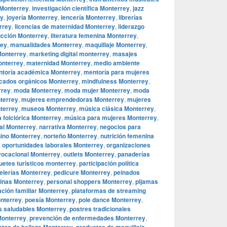
 Monterrey
,
investigación científica Monterrey
,
jazz
ey
,
joyería Monterrey
,
lencería Monterrey
,
librerías
rrey
,
licencias de maternidad Monterrey
,
liderazgo
ucción Monterrey
,
literatura femenina Monterrey
,
rey
,
manualidades Monterrey
,
maquillaje Monterrey
,
Monterrey
,
marketing digital monterrey
,
masajes
onterrey
,
maternidad Monterrey
,
medio ambiente
toría académica Monterrey
,
mentoría para mujeres
cados orgánicos Monterrey
,
mindfulness Monterrey
,
rrey
,
moda Monterrey
,
moda mujer Monterrey
,
moda
terrey
,
mujeres emprendedoras Monterrey
,
mujeres
terrey
,
museos Monterrey
,
música clásica Monterrey
,
 folclórica Monterrey
,
música para mujeres Monterrey
,
al Monterrey
,
narrativa Monterrey
,
negocios para
ino Monterrey
,
norteño Monterrey
,
nutrición femenina
,
oportunidades laborales Monterrey
,
organizaciones
vocacional Monterrey
,
outlets Monterrey
,
panaderías
uetes turísticos monterrey
,
participación política
elerías Monterrey
,
pedicure Monterrey
,
peinados
ninas Monterrey
,
personal shoppers Monterrey
,
pijamas
ación familiar Monterrey
,
plataformas de streaming
nterrey
,
poesía Monterrey
,
pole dance Monterrey
,
s saludables Monterrey
,
postres tradicionales
Monterrey
,
prevención de enfermedades Monterrey
,
,