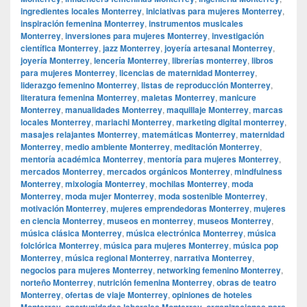
ingredientes locales Monterrey
,
iniciativas para mujeres Monterrey
,
inspiración femenina Monterrey
,
instrumentos musicales
Monterrey
,
inversiones para mujeres Monterrey
,
investigación
científica Monterrey
,
jazz Monterrey
,
joyería artesanal Monterrey
,
joyería Monterrey
,
lencería Monterrey
,
librerías monterrey
,
libros
para mujeres Monterrey
,
licencias de maternidad Monterrey
,
liderazgo femenino Monterrey
,
listas de reproducción Monterrey
,
literatura femenina Monterrey
,
maletas Monterrey
,
manicure
Monterrey
,
manualidades Monterrey
,
maquillaje Monterrey
,
marcas
locales Monterrey
,
mariachi Monterrey
,
marketing digital monterrey
,
masajes relajantes Monterrey
,
matemáticas Monterrey
,
maternidad
Monterrey
,
medio ambiente Monterrey
,
meditación Monterrey
,
mentoría académica Monterrey
,
mentoría para mujeres Monterrey
,
mercados Monterrey
,
mercados orgánicos Monterrey
,
mindfulness
Monterrey
,
mixología Monterrey
,
mochilas Monterrey
,
moda
Monterrey
,
moda mujer Monterrey
,
moda sostenible Monterrey
,
motivación Monterrey
,
mujeres emprendedoras Monterrey
,
mujeres
en ciencia Monterrey
,
museos en monterrey
,
museos Monterrey
,
música clásica Monterrey
,
música electrónica Monterrey
,
música
folclórica Monterrey
,
música para mujeres Monterrey
,
música pop
Monterrey
,
música regional Monterrey
,
narrativa Monterrey
,
negocios para mujeres Monterrey
,
networking femenino Monterrey
,
norteño Monterrey
,
nutrición femenina Monterrey
,
obras de teatro
Monterrey
,
ofertas de viaje Monterrey
,
opiniones de hoteles
Monterrey
,
oportunidades laborales Monterrey
,
organizaciones para