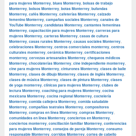
para mujeres Monterrey
,
blues Monterrey
,
bolsas de trabajo
Monterrey
,
bolsos Monterrey
,
botas Monterrey
,
bufandas
Monterrey
,
cafés Monterrey
,
cafeterías Monterrey
,
calzado
femenino Monterrey
,
campañas sociales Monterrey
,
canales de
YouTube Monterrey
,
candidatas Monterrey
,
cantantes femeninas
Monterrey
,
capacitación para mujeres Monterrey
,
carreras para
mujeres Monterrey
,
carteras Monterrey
,
casas de cultura
Monterrey
,
casas rurales Monterrey
,
causas sociales Monterrey
,
celebraciones Monterrey
,
centros comerciales monterrey
,
centros
culturales monterrey
,
cerámica Monterrey
,
certificaciones
monterrey
,
cervezas artesanales Monterrey
,
chequeos médicos
Monterrey
,
chocolaterías Monterrey
,
cine independiente monterrey
,
cine para mujeres Monterrey
,
cinturones Monterrey
,
clases de baile
Monterrey
,
clases de dibujo Monterrey
,
clases de inglés Monterrey
,
clases de música Monterrey
,
clases de pintura Monterrey
,
clases
de yoga monterrey
,
clínicas para mujeres Monterrey
,
clubes de
lectura Monterrey
,
coaching para mujeres Monterrey
,
cocina
mexicana Monterrey
,
cocina regional Monterrey
,
coctelería
Monterrey
,
comida callejera Monterrey
,
comida saludable
Monterrey
,
compañías teatrales Monterrey
,
compositores
Monterrey
,
compras en línea Monterrey
,
compras Monterrey
,
comunidades en línea Monterrey
,
conciertos en Monterrey
,
conciertos monterrey
,
conciliación familiar Monterrey
,
conferencias
para mujeres Monterrey
,
consejos de pareja Monterrey
,
consumo
responsable Monterrey
,
corridos Monterrey
,
cortes de cabello