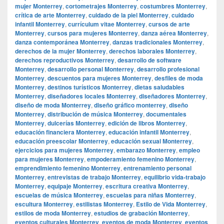
mujer Monterrey
,
cortometrajes Monterrey
,
costumbres Monterrey
,
crítica de arte Monterrey
,
cuidado de la piel Monterrey
,
cuidado
infantil Monterrey
,
currículum vitae Monterrey
,
cursos de arte
Monterrey
,
cursos para mujeres Monterrey
,
danza aérea Monterrey
,
danza contemporánea Monterrey
,
danzas tradicionales Monterrey
,
derechos de la mujer Monterrey
,
derechos laborales Monterrey
,
derechos reproductivos Monterrey
,
desarrollo de software
Monterrey
,
desarrollo personal Monterrey
,
desarrollo profesional
Monterrey
,
descuentos para mujeres Monterrey
,
desfiles de moda
Monterrey
,
destinos turísticos Monterrey
,
dietas saludables
Monterrey
,
diseñadores locales Monterrey
,
diseñadores Monterrey
,
diseño de moda Monterrey
,
diseño gráfico monterrey
,
diseño
Monterrey
,
distribución de música Monterrey
,
documentales
Monterrey
,
dulcerías Monterrey
,
edición de libros Monterrey
,
educación financiera Monterrey
,
educación infantil Monterrey
,
educación preescolar Monterrey
,
educación sexual Monterrey
,
ejercicios para mujeres Monterrey
,
embarazo Monterrey
,
empleo
para mujeres Monterrey
,
empoderamiento femenino Monterrey
,
emprendimiento femenino Monterrey
,
entrenamiento personal
Monterrey
,
entrevistas de trabajo Monterrey
,
equilibrio vida-trabajo
Monterrey
,
equipaje Monterrey
,
escritura creativa Monterrey
,
escuelas de música Monterrey
,
escuelas para niñas Monterrey
,
escultura Monterrey
,
estilistas Monterrey
,
Estilo de Vida Monterrey
,
estilos de moda Monterrey
,
estudios de grabación Monterrey
,
eventos culturales Monterrey
,
eventos de moda Monterrey
,
eventos