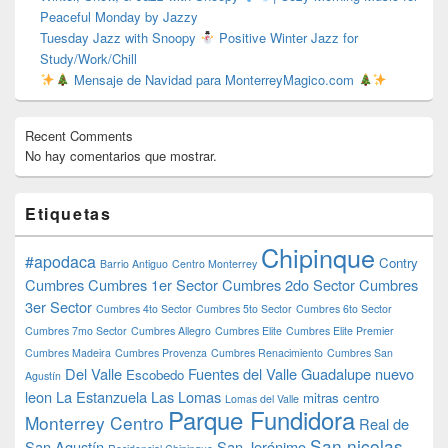
Peaceful Monday by Jazzy
Tuesday Jazz with Snoopy
Positive Winter Jazz for
Study/Work/Chill
Mensaje de Navidad para MonterreyMagico.com
Recent Comments
No hay comentarios que mostrar.
Etiquetas
Chipinque
#apodaca
Contry
Barrio Antiguo
Centro Monterrey
Cumbres
Cumbres 1er Sector
Cumbres 2do Sector
Cumbres
3er Sector
Cumbres 4to Sector
Cumbres 5to Sector
Cumbres 6to Sector
Cumbres 7mo Sector
Cumbres Allegro
Cumbres Elite
Cumbres Elite Premier
Cumbres Madeira
Cumbres Provenza
Cumbres Renacimiento
Cumbres San
Del Valle
Fuentes del Valle
Guadalupe nuevo
Escobedo
Agustín
leon
La Estanzuela
Las Lomas
mitras centro
Lomas del Valle
Parque Fundidora
Monterrey Centro
Real de
San nicolas
San Agustín
San Jerónimo