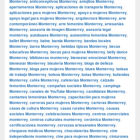
Monterrey
,
anticonceptivos Monterrey
,
antojitos Monterrey
,
apartamentos Monterrey
,
aplicaciones de transporte Monterrey
,
aplicaciones para mujeres Monterrey
,
apoyo a mujeres Monterrey
,
apoyo legal para mujeres Monterrey
,
arquitectura Monterrey
,
arte
contemporáneo Monterrey
,
arte femenino Monterrey
,
artesanías
Monterrey
,
asesoría de imagen Monterrey
,
asesoría legal
monterrey
,
autobuses Monterrey
,
autoestima femenina Monterrey
,
ballet Monterrey
,
balne
,
banda Monterrey
,
bandas locales
Monterrey
,
bares Monterrey
,
bebidas típicas Monterrey
,
becas
educativas Monterrey
,
becas para mujeres Monterrey
,
belly dance
Monterrey
,
bibliotecas monterrey
,
bienestar emocional Monterrey
,
bienestar Monterrey
,
bisutería Monterrey
,
blogs de belleza
Monterrey
,
blogs para mujeres Monterrey
,
blues Monterrey
,
bolsas
de trabajo Monterrey
,
bolsos Monterrey
,
botas Monterrey
,
bufandas
Monterrey
,
cafés Monterrey
,
cafeterías Monterrey
,
calzado
femenino Monterrey
,
campañas sociales Monterrey
,
campings
Monterrey
,
canales de YouTube Monterrey
,
candidatas Monterrey
,
cantantes femeninas Monterrey
,
capacitación para mujeres
Monterrey
,
carreras para mujeres Monterrey
,
carteras Monterrey
,
casas de cultura Monterrey
,
casas rurales Monterrey
,
causas
sociales Monterrey
,
celebraciones Monterrey
,
centros comerciales
monterrey
,
centros culturales monterrey
,
cerámica Monterrey
,
certificaciones monterrey
,
cervezas artesanales Monterrey
,
chequeos médicos Monterrey
,
chocolaterías Monterrey
,
cine
independiente monterrey
,
cine para mujeres Monterrey
,
cinturones