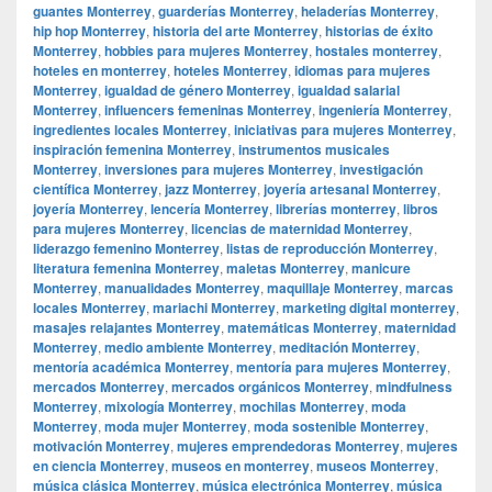
guantes Monterrey
,
guarderías Monterrey
,
heladerías Monterrey
,
hip hop Monterrey
,
historia del arte Monterrey
,
historias de éxito
Monterrey
,
hobbies para mujeres Monterrey
,
hostales monterrey
,
hoteles en monterrey
,
hoteles Monterrey
,
idiomas para mujeres
Monterrey
,
igualdad de género Monterrey
,
igualdad salarial
Monterrey
,
influencers femeninas Monterrey
,
ingeniería Monterrey
,
ingredientes locales Monterrey
,
iniciativas para mujeres Monterrey
,
inspiración femenina Monterrey
,
instrumentos musicales
Monterrey
,
inversiones para mujeres Monterrey
,
investigación
científica Monterrey
,
jazz Monterrey
,
joyería artesanal Monterrey
,
joyería Monterrey
,
lencería Monterrey
,
librerías monterrey
,
libros
para mujeres Monterrey
,
licencias de maternidad Monterrey
,
liderazgo femenino Monterrey
,
listas de reproducción Monterrey
,
literatura femenina Monterrey
,
maletas Monterrey
,
manicure
Monterrey
,
manualidades Monterrey
,
maquillaje Monterrey
,
marcas
locales Monterrey
,
mariachi Monterrey
,
marketing digital monterrey
,
masajes relajantes Monterrey
,
matemáticas Monterrey
,
maternidad
Monterrey
,
medio ambiente Monterrey
,
meditación Monterrey
,
mentoría académica Monterrey
,
mentoría para mujeres Monterrey
,
mercados Monterrey
,
mercados orgánicos Monterrey
,
mindfulness
Monterrey
,
mixología Monterrey
,
mochilas Monterrey
,
moda
Monterrey
,
moda mujer Monterrey
,
moda sostenible Monterrey
,
motivación Monterrey
,
mujeres emprendedoras Monterrey
,
mujeres
en ciencia Monterrey
,
museos en monterrey
,
museos Monterrey
,
música clásica Monterrey
,
música electrónica Monterrey
,
música