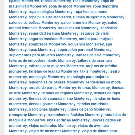
típicos Monterrey
,
retiros Monterrey
,
rock Monterrey
,
ropa de
maternidad Monterrey
,
ropa de moda Monterrey
,
ropa deportiva
Monterrey
,
ropa ecológica Monterrey
,
ropa hecha a mano
Monterrey
,
ropa plus size Monterrey
,
rutinas de ejercicio Monterrey
,
salones de belleza Monterrey
,
salud femenina Monterrey
,
salud
mental femenina Monterrey
,
salud sexual Monterrey
,
sandalias
Monterrey
,
seguridad en línea Monterrey
,
seguros de viaje
Monterrey
,
seguros médicos Monterrey
,
series para mujeres
Monterrey
,
sombreros Monterrey
,
souvenirs Monterrey
,
spa
Monterrey
,
spas Monterrey
,
superación personal Monterrey
,
suplementos para mujeres Monterrey
,
talleres de arte monterrey
,
talleres de empoderamiento Monterrey
,
talleres de escritura
Monterrey
,
talleres para mujeres Monterrey
,
tarjetas de crédito
monterrey
,
tarjetas de lealtad Monterrey
,
taxis monterrey
,
teatro
monterrey
,
tecnología Monterrey
,
tecnología para mujeres
Monterrey
,
tendencias de belleza Monterrey
,
tendencias de moda
Monterrey
,
terapia de pareja Monterrey
,
teterías Monterrey
,
tiendas
de arte Monterrey
,
tiendas de regalos Monterrey
,
tiendas de ropa
monterrey
,
tiendas de segunda mano Monterrey
,
tiendas en línea
monterrey
,
tiendas gourmet Monterrey
,
tiendas naturistas
Monterrey
,
tradiciones Monterrey
,
trajes de baño Monterrey
,
transporte Monterrey
,
tratamientos faciales Monterrey
,
tutoriales de
maquillaje Monterrey
,
uñas acrílicas Monterrey
,
universidades en
monterrey
,
viajes culturales Monterrey
,
viajes de aventura
Monterrey
,
viajes de bienestar Monterrey
,
viajes de última hora