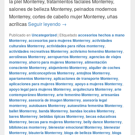
la piel Monterrey, tratamientos faciales Monterrey,
salones de belleza Monterrey, peinados modernos
Monterrey, cortes de cabello mujer Monterrey, uñas
Smoke Shop Monterrey Monterrey
acrílicas
Seguir leyendo
→
Publicado en
Uncategorized
|
Etiquetado
accesorios hechos a mano
Monterrey
,
accesorios para mujeres Monterrey
,
actividades
culturales Monterrey
,
actividades para niños monterrey
,
actividades recreativas Monterrey
,
activismo femenino Monterrey
,
aerolíneas Monterrey
,
aeropuertos Monterrey
,
agencias de viajes
monterrey
,
ahorro para mujeres Monterrey
,
alimentación
consciente Monterrey
,
alojamiento Monterrey
,
alquiler de coches
Monterrey
,
anticonceptivos Monterrey
,
antojitos Monterrey
,
apartamentos Monterrey
,
aplicaciones de transporte Monterrey
,
aplicaciones para mujeres Monterrey
,
apoyo a mujeres Monterrey
,
apoyo legal para mujeres Monterrey
,
arquitectura Monterrey
,
arte
contemporáneo Monterrey
,
arte femenino Monterrey
,
artesanías
Monterrey
,
asesoría de imagen Monterrey
,
asesoría legal
monterrey
,
autobuses Monterrey
,
autoestima femenina Monterrey
,
ballet Monterrey
,
banda Monterrey
,
bandas locales Monterrey
,
bares Monterrey
,
bebidas típicas Monterrey
,
becas educativas
Monterrey
,
becas para mujeres Monterrey
,
belly dance Monterrey
,
bibliotecas monterrey
,
bienestar emocional Monterrey
,
bienestar
Monterrey
,
bisutería Monterrey
,
blogs de belleza Monterrey
,
blogs