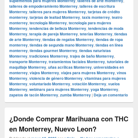
suplementos para mujeres Monterrey
,
talleres de arte monterrey
,
talleres de empoderamiento Monterrey
,
talleres de escritura
Monterrey
,
talleres para mujeres Monterrey
,
tarjetas de crédito
monterrey
,
tarjetas de lealtad Monterrey
,
taxis monterrey
,
teatro
monterrey
,
tecnología Monterrey
,
tecnología para mujeres
Monterrey
,
tendencias de belleza Monterrey
,
tendencias de moda
Monterrey
,
terapia de pareja Monterrey
,
teterías Monterrey
,
tiendas
de arte Monterrey
,
tiendas de regalos Monterrey
,
tiendas de ropa
monterrey
,
tiendas de segunda mano Monterrey
,
tiendas en línea
monterrey
,
tiendas gourmet Monterrey
,
tiendas naturistas
Monterrey
,
tradiciones Monterrey
,
trajes de baño Monterrey
,
transporte Monterrey
,
tratamientos faciales Monterrey
,
tutoriales de
maquillaje Monterrey
,
uñas acrílicas Monterrey
,
universidades en
monterrey
,
viajes Monterrey
,
viajes para mujeres Monterrey
,
vinos
Monterrey
,
violencia de género Monterrey
,
vitaminas para mujeres
Monterrey
,
voluntariado Monterrey
,
votación Monterrey
,
vuelos
Monterrey
,
webinars para mujeres Monterrey
,
yoga Monterrey
,
zapatos de tacón Monterrey
,
zumba Monterrey
|
Deja un comentario
¿Donde Comprar Marihuana con THC
en Monterrey, Nuevo Leon?