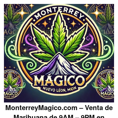
MonterreyMagico.com – Venta de
Marihuana de 9AM – 9PM en