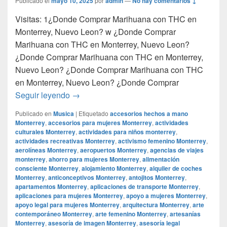
Publicado el
mayo 10, 2025
por
admin
—
No hay comentarios ↓
Visitas: 1¿Donde Comprar Marihuana con THC en
Monterrey, Nuevo Leon? w ¿Donde Comprar
Marihuana con THC en Monterrey, Nuevo Leon?
¿Donde Comprar Marihuana con THC en Monterrey,
Nuevo Leon? ¿Donde Comprar Marihuana con THC
en Monterrey, Nuevo Leon? ¿Donde Comprar
¿Donde Comprar Marihuana con THC en M
Seguir leyendo
→
Publicado en
Musica
|
Etiquetado
accesorios hechos a mano
Monterrey
,
accesorios para mujeres Monterrey
,
actividades
culturales Monterrey
,
actividades para niños monterrey
,
actividades recreativas Monterrey
,
activismo femenino Monterrey
,
aerolíneas Monterrey
,
aeropuertos Monterrey
,
agencias de viajes
monterrey
,
ahorro para mujeres Monterrey
,
alimentación
consciente Monterrey
,
alojamiento Monterrey
,
alquiler de coches
Monterrey
,
anticonceptivos Monterrey
,
antojitos Monterrey
,
apartamentos Monterrey
,
aplicaciones de transporte Monterrey
,
aplicaciones para mujeres Monterrey
,
apoyo a mujeres Monterrey
,
apoyo legal para mujeres Monterrey
,
arquitectura Monterrey
,
arte
contemporáneo Monterrey
,
arte femenino Monterrey
,
artesanías
Monterrey
,
asesoría de imagen Monterrey
,
asesoría legal