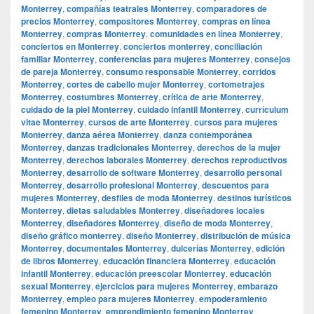
Monterrey
,
compañías teatrales Monterrey
,
comparadores de
precios Monterrey
,
compositores Monterrey
,
compras en línea
Monterrey
,
compras Monterrey
,
comunidades en línea Monterrey
,
conciertos en Monterrey
,
conciertos monterrey
,
conciliación
familiar Monterrey
,
conferencias para mujeres Monterrey
,
consejos
de pareja Monterrey
,
consumo responsable Monterrey
,
corridos
Monterrey
,
cortes de cabello mujer Monterrey
,
cortometrajes
Monterrey
,
costumbres Monterrey
,
crítica de arte Monterrey
,
cuidado de la piel Monterrey
,
cuidado infantil Monterrey
,
currículum
vitae Monterrey
,
cursos de arte Monterrey
,
cursos para mujeres
Monterrey
,
danza aérea Monterrey
,
danza contemporánea
Monterrey
,
danzas tradicionales Monterrey
,
derechos de la mujer
Monterrey
,
derechos laborales Monterrey
,
derechos reproductivos
Monterrey
,
desarrollo de software Monterrey
,
desarrollo personal
Monterrey
,
desarrollo profesional Monterrey
,
descuentos para
mujeres Monterrey
,
desfiles de moda Monterrey
,
destinos turísticos
Monterrey
,
dietas saludables Monterrey
,
diseñadores locales
Monterrey
,
diseñadores Monterrey
,
diseño de moda Monterrey
,
diseño gráfico monterrey
,
diseño Monterrey
,
distribución de música
Monterrey
,
documentales Monterrey
,
dulcerías Monterrey
,
edición
de libros Monterrey
,
educación financiera Monterrey
,
educación
infantil Monterrey
,
educación preescolar Monterrey
,
educación
sexual Monterrey
,
ejercicios para mujeres Monterrey
,
embarazo
Monterrey
,
empleo para mujeres Monterrey
,
empoderamiento
femenino Monterrey
,
emprendimiento femenino Monterrey
,