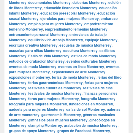
Monterrey
,
documentales Monterrey
,
dulcerías Monterrey
,
edición
de libros Monterrey
,
educación financiera Monterrey
,
educación
infantil Monterrey
,
educación preescolar Monterrey
,
educación
sexual Monterrey
,
ejercicios para mujeres Monterrey
,
embarazo
Monterrey
,
empleo para mujeres Monterrey
,
empoderamiento
femenino Monterrey
,
emprendimiento femenino Monterrey
,
entrenamiento personal Monterrey
,
entrevistas de trabajo
Monterrey
,
equilibrio vida-trabajo Monterrey
,
equipaje Monterrey
,
escritura creativa Monterrey
,
escuelas de música Monterrey
,
escuelas para niñas Monterrey
,
escultura Monterrey
,
estilistas
Monterrey
,
Estilo de Vida Monterrey
,
estilos de moda Monterrey
,
estudios de grabación Monterrey
,
eventos culturales Monterrey
,
eventos de moda Monterrey
,
eventos en línea Monterrey
,
eventos
para mujeres Monterrey
,
exposiciones de arte Monterrey
,
exposiciones monterrey
,
ferias de moda Monterrey
,
ferias del libro
Monterrey
,
ferias gastronómicas Monterrey
,
ferias para mujeres
Monterrey
,
festivales culturales monterrey
,
festivales de cine
Monterrey
,
festivales de música Monterrey
,
finanzas personales
Monterrey
,
foros para mujeres Monterrey
,
fotografía Monterrey
,
fotografía para mujeres Monterrey
,
fundaciones en Monterrey
,
gadgets para mujeres Monterrey
,
gafas de sol Monterrey
,
galerías
de arte monterrey
,
gastronomía Monterrey
,
géneros musicales
Monterrey
,
gimnasios para mujeres Monterrey
,
ginecólogos en
Monterrey
,
glamping Monterrey
,
grabación de música Monterrey
,
grupos de apoyo Monterrey
,
grupos de Facebook Monterrey
,