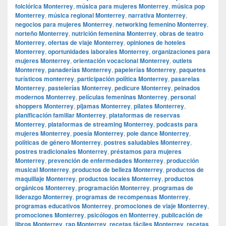
folclórica Monterrey
,
música para mujeres Monterrey
,
música pop
Monterrey
,
música regional Monterrey
,
narrativa Monterrey
,
negocios para mujeres Monterrey
,
networking femenino Monterrey
,
norteño Monterrey
,
nutrición femenina Monterrey
,
obras de teatro
Monterrey
,
ofertas de viaje Monterrey
,
opiniones de hoteles
Monterrey
,
oportunidades laborales Monterrey
,
organizaciones para
mujeres Monterrey
,
orientación vocacional Monterrey
,
outlets
Monterrey
,
panaderías Monterrey
,
papelerías Monterrey
,
paquetes
turísticos monterrey
,
participación política Monterrey
,
pasarelas
Monterrey
,
pastelerías Monterrey
,
pedicure Monterrey
,
peinados
modernos Monterrey
,
películas femeninas Monterrey
,
personal
shoppers Monterrey
,
pijamas Monterrey
,
pilates Monterrey
,
planificación familiar Monterrey
,
plataformas de reservas
Monterrey
,
plataformas de streaming Monterrey
,
podcasts para
mujeres Monterrey
,
poesía Monterrey
,
pole dance Monterrey
,
políticas de género Monterrey
,
postres saludables Monterrey
,
postres tradicionales Monterrey
,
préstamos para mujeres
Monterrey
,
prevención de enfermedades Monterrey
,
producción
musical Monterrey
,
productos de belleza Monterrey
,
productos de
maquillaje Monterrey
,
productos locales Monterrey
,
productos
orgánicos Monterrey
,
programación Monterrey
,
programas de
liderazgo Monterrey
,
programas de recompensas Monterrey
,
programas educativos Monterrey
,
promociones de viaje Monterrey
,
promociones Monterrey
,
psicólogos en Monterrey
,
publicación de
libros Monterrey
,
rap Monterrey
,
recetas fáciles Monterrey
,
recetas