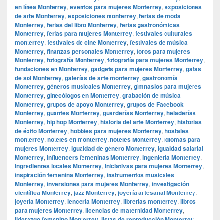
en línea Monterrey
,
eventos para mujeres Monterrey
,
exposiciones
de arte Monterrey
,
exposiciones monterrey
,
ferias de moda
Monterrey
,
ferias del libro Monterrey
,
ferias gastronómicas
Monterrey
,
ferias para mujeres Monterrey
,
festivales culturales
monterrey
,
festivales de cine Monterrey
,
festivales de música
Monterrey
,
finanzas personales Monterrey
,
foros para mujeres
Monterrey
,
fotografía Monterrey
,
fotografía para mujeres Monterrey
,
fundaciones en Monterrey
,
gadgets para mujeres Monterrey
,
gafas
de sol Monterrey
,
galerías de arte monterrey
,
gastronomía
Monterrey
,
géneros musicales Monterrey
,
gimnasios para mujeres
Monterrey
,
ginecólogos en Monterrey
,
grabación de música
Monterrey
,
grupos de apoyo Monterrey
,
grupos de Facebook
Monterrey
,
guantes Monterrey
,
guarderías Monterrey
,
heladerías
Monterrey
,
hip hop Monterrey
,
historia del arte Monterrey
,
historias
de éxito Monterrey
,
hobbies para mujeres Monterrey
,
hostales
monterrey
,
hoteles en monterrey
,
hoteles Monterrey
,
idiomas para
mujeres Monterrey
,
igualdad de género Monterrey
,
igualdad salarial
Monterrey
,
influencers femeninas Monterrey
,
ingeniería Monterrey
,
ingredientes locales Monterrey
,
iniciativas para mujeres Monterrey
,
inspiración femenina Monterrey
,
instrumentos musicales
Monterrey
,
inversiones para mujeres Monterrey
,
investigación
científica Monterrey
,
jazz Monterrey
,
joyería artesanal Monterrey
,
joyería Monterrey
,
lencería Monterrey
,
librerías monterrey
,
libros
para mujeres Monterrey
,
licencias de maternidad Monterrey
,
liderazgo femenino Monterrey
,
listas de reproducción Monterrey
,