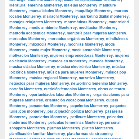
literatura femenina Monterrey
,
maletas Monterrey
,
manicure
Monterrey
,
manualidades Monterrey
,
maquillaje Monterrey
,
marcas
locales Monterrey
,
mariachi Monterrey
,
marketing digital monterrey
,
masajes relajantes Monterrey
,
matemáticas Monterrey
,
maternidad
Monterrey
,
medio ambiente Monterrey
,
meditación Monterrey
,
mentoría académica Monterrey
,
mentoría para mujeres Monterrey
,
mercados Monterrey
,
mercados orgánicos Monterrey
,
mindfulness
Monterrey
,
mixología Monterrey
,
mochilas Monterrey
,
moda
Monterrey
,
moda mujer Monterrey
,
moda sostenible Monterrey
,
motivación Monterrey
,
mujeres emprendedoras Monterrey
,
mujeres
en ciencia Monterrey
,
museos en monterrey
,
museos Monterrey
,
música clásica Monterrey
,
música electrónica Monterrey
,
música
folclórica Monterrey
,
música para mujeres Monterrey
,
música pop
Monterrey
,
música regional Monterrey
,
narrativa Monterrey
,
negocios para mujeres Monterrey
,
networking femenino Monterrey
,
norteño Monterrey
,
nutrición femenina Monterrey
,
obras de teatro
Monterrey
,
oportunidades laborales Monterrey
,
organizaciones para
mujeres Monterrey
,
orientación vocacional Monterrey
,
outlets
Monterrey
,
panaderías Monterrey
,
papelerías Monterrey
,
paquetes
turísticos monterrey
,
participación política Monterrey
,
pasarelas
Monterrey
,
pastelerías Monterrey
,
pedicure Monterrey
,
peinados
modernos Monterrey
,
películas femeninas Monterrey
,
personal
shoppers Monterrey
,
pijamas Monterrey
,
pilates Monterrey
,
planificación familiar Monterrey
,
plataformas de streaming
Monterrey
,
podcasts para mujeres Monterrey
,
poesía Monterrey
,