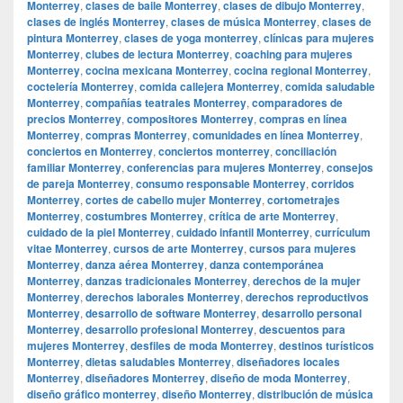
Monterrey
,
clases de baile Monterrey
,
clases de dibujo Monterrey
,
clases de inglés Monterrey
,
clases de música Monterrey
,
clases de
pintura Monterrey
,
clases de yoga monterrey
,
clínicas para mujeres
Monterrey
,
clubes de lectura Monterrey
,
coaching para mujeres
Monterrey
,
cocina mexicana Monterrey
,
cocina regional Monterrey
,
coctelería Monterrey
,
comida callejera Monterrey
,
comida saludable
Monterrey
,
compañías teatrales Monterrey
,
comparadores de
precios Monterrey
,
compositores Monterrey
,
compras en línea
Monterrey
,
compras Monterrey
,
comunidades en línea Monterrey
,
conciertos en Monterrey
,
conciertos monterrey
,
conciliación
familiar Monterrey
,
conferencias para mujeres Monterrey
,
consejos
de pareja Monterrey
,
consumo responsable Monterrey
,
corridos
Monterrey
,
cortes de cabello mujer Monterrey
,
cortometrajes
Monterrey
,
costumbres Monterrey
,
crítica de arte Monterrey
,
cuidado de la piel Monterrey
,
cuidado infantil Monterrey
,
currículum
vitae Monterrey
,
cursos de arte Monterrey
,
cursos para mujeres
Monterrey
,
danza aérea Monterrey
,
danza contemporánea
Monterrey
,
danzas tradicionales Monterrey
,
derechos de la mujer
Monterrey
,
derechos laborales Monterrey
,
derechos reproductivos
Monterrey
,
desarrollo de software Monterrey
,
desarrollo personal
Monterrey
,
desarrollo profesional Monterrey
,
descuentos para
mujeres Monterrey
,
desfiles de moda Monterrey
,
destinos turísticos
Monterrey
,
dietas saludables Monterrey
,
diseñadores locales
Monterrey
,
diseñadores Monterrey
,
diseño de moda Monterrey
,
diseño gráfico monterrey
,
diseño Monterrey
,
distribución de música