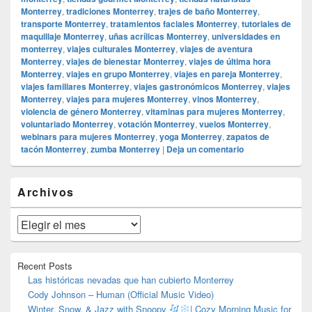
Monterrey
,
tradiciones Monterrey
,
trajes de baño Monterrey
,
transporte Monterrey
,
tratamientos faciales Monterrey
,
tutoriales de
maquillaje Monterrey
,
uñas acrílicas Monterrey
,
universidades en
monterrey
,
viajes culturales Monterrey
,
viajes de aventura
Monterrey
,
viajes de bienestar Monterrey
,
viajes de última hora
Monterrey
,
viajes en grupo Monterrey
,
viajes en pareja Monterrey
,
viajes familiares Monterrey
,
viajes gastronómicos Monterrey
,
viajes
Monterrey
,
viajes para mujeres Monterrey
,
vinos Monterrey
,
violencia de género Monterrey
,
vitaminas para mujeres Monterrey
,
voluntariado Monterrey
,
votación Monterrey
,
vuelos Monterrey
,
webinars para mujeres Monterrey
,
yoga Monterrey
,
zapatos de
tacón Monterrey
,
zumba Monterrey
|
Deja un comentario
El
Archivos
área
de
widget
Archivos
barra
lateral
primaria
Recent Posts
Las históricas nevadas que han cubierto Monterrey
Cody Johnson – Human (Official Music Video)
Winter, Snow, & Jazz with Snoopy
| Cozy Morning Music for