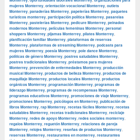
mujeres Monterrey
,
orientación vocacional Monterrey
,
outlets
Monterrey
,
panaderías Monterrey
,
papelerías Monterrey
,
paquetes
turísticos monterrey
,
participación política Monterrey
,
pasarelas
Monterrey
,
pastelerías Monterrey
,
pedicure Monterrey
,
peinados
modernos Monterrey
,
películas femeninas Monterrey
,
personal
shoppers Monterrey
,
pijamas Monterrey
,
pilates Monterrey
,
planificación familiar Monterrey
,
plataformas de reservas
Monterrey
,
plataformas de streaming Monterrey
,
podcasts para
mujeres Monterrey
,
poesía Monterrey
,
pole dance Monterrey
,
políticas de género Monterrey
,
postres saludables Monterrey
,
postres tradicionales Monterrey
,
préstamos para mujeres
Monterrey
,
prevención de enfermedades Monterrey
,
producción
musical Monterrey
,
productos de belleza Monterrey
,
productos de
maquillaje Monterrey
,
productos locales Monterrey
,
productos
orgánicos Monterrey
,
programación Monterrey
,
programas de
liderazgo Monterrey
,
programas de recompensas Monterrey
,
programas educativos Monterrey
,
promociones de viaje Monterrey
,
promociones Monterrey
,
psicólogos en Monterrey
,
publicación de
libros Monterrey
,
rap Monterrey
,
recetas fáciles Monterrey
,
recetas
saludables Monterrey
,
recetas tradicionales Monterrey
,
reciclaje
Monterrey
,
redes de apoyo Monterrey
,
redes sociales monterrey
,
regalos Monterrey
,
reguetón Monterrey
,
relaciones de pareja
Monterrey
,
relojes Monterrey
,
reseñas de productos Monterrey
,
reservas Monterrey
,
restaurantes en monterrey
,
restaurantes