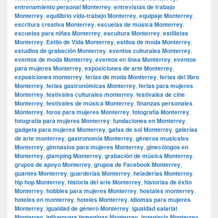
entrenamiento personal Monterrey
,
entrevistas de trabajo
Monterrey
,
equilibrio vida-trabajo Monterrey
,
equipaje Monterrey
,
escritura creativa Monterrey
,
escuelas de música Monterrey
,
escuelas para niñas Monterrey
,
escultura Monterrey
,
estilistas
Monterrey
,
Estilo de Vida Monterrey
,
estilos de moda Monterrey
,
estudios de grabación Monterrey
,
eventos culturales Monterrey
,
eventos de moda Monterrey
,
eventos en línea Monterrey
,
eventos
para mujeres Monterrey
,
exposiciones de arte Monterrey
,
exposiciones monterrey
,
ferias de moda Monterrey
,
ferias del libro
Monterrey
,
ferias gastronómicas Monterrey
,
ferias para mujeres
Monterrey
,
festivales culturales monterrey
,
festivales de cine
Monterrey
,
festivales de música Monterrey
,
finanzas personales
Monterrey
,
foros para mujeres Monterrey
,
fotografía Monterrey
,
fotografía para mujeres Monterrey
,
fundaciones en Monterrey
,
gadgets para mujeres Monterrey
,
gafas de sol Monterrey
,
galerías
de arte monterrey
,
gastronomía Monterrey
,
géneros musicales
Monterrey
,
gimnasios para mujeres Monterrey
,
ginecólogos en
Monterrey
,
glamping Monterrey
,
grabación de música Monterrey
,
grupos de apoyo Monterrey
,
grupos de Facebook Monterrey
,
guantes Monterrey
,
guarderías Monterrey
,
heladerías Monterrey
,
hip hop Monterrey
,
historia del arte Monterrey
,
historias de éxito
Monterrey
,
hobbies para mujeres Monterrey
,
hostales monterrey
,
hoteles en monterrey
,
hoteles Monterrey
,
idiomas para mujeres
Monterrey
,
igualdad de género Monterrey
,
igualdad salarial
Monterrey
,
influencers femeninas Monterrey
,
ingeniería Monterrey
,