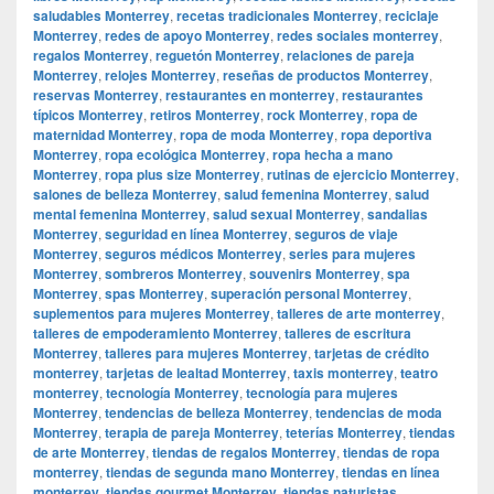
saludables Monterrey
,
recetas tradicionales Monterrey
,
reciclaje
Monterrey
,
redes de apoyo Monterrey
,
redes sociales monterrey
,
regalos Monterrey
,
reguetón Monterrey
,
relaciones de pareja
Monterrey
,
relojes Monterrey
,
reseñas de productos Monterrey
,
reservas Monterrey
,
restaurantes en monterrey
,
restaurantes
típicos Monterrey
,
retiros Monterrey
,
rock Monterrey
,
ropa de
maternidad Monterrey
,
ropa de moda Monterrey
,
ropa deportiva
Monterrey
,
ropa ecológica Monterrey
,
ropa hecha a mano
Monterrey
,
ropa plus size Monterrey
,
rutinas de ejercicio Monterrey
,
salones de belleza Monterrey
,
salud femenina Monterrey
,
salud
mental femenina Monterrey
,
salud sexual Monterrey
,
sandalias
Monterrey
,
seguridad en línea Monterrey
,
seguros de viaje
Monterrey
,
seguros médicos Monterrey
,
series para mujeres
Monterrey
,
sombreros Monterrey
,
souvenirs Monterrey
,
spa
Monterrey
,
spas Monterrey
,
superación personal Monterrey
,
suplementos para mujeres Monterrey
,
talleres de arte monterrey
,
talleres de empoderamiento Monterrey
,
talleres de escritura
Monterrey
,
talleres para mujeres Monterrey
,
tarjetas de crédito
monterrey
,
tarjetas de lealtad Monterrey
,
taxis monterrey
,
teatro
monterrey
,
tecnología Monterrey
,
tecnología para mujeres
Monterrey
,
tendencias de belleza Monterrey
,
tendencias de moda
Monterrey
,
terapia de pareja Monterrey
,
teterías Monterrey
,
tiendas
de arte Monterrey
,
tiendas de regalos Monterrey
,
tiendas de ropa
monterrey
,
tiendas de segunda mano Monterrey
,
tiendas en línea
monterrey
,
tiendas gourmet Monterrey
,
tiendas naturistas