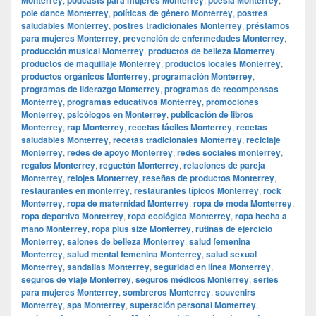
pole dance Monterrey
,
políticas de género Monterrey
,
postres
saludables Monterrey
,
postres tradicionales Monterrey
,
préstamos
para mujeres Monterrey
,
prevención de enfermedades Monterrey
,
producción musical Monterrey
,
productos de belleza Monterrey
,
productos de maquillaje Monterrey
,
productos locales Monterrey
,
productos orgánicos Monterrey
,
programación Monterrey
,
programas de liderazgo Monterrey
,
programas de recompensas
Monterrey
,
programas educativos Monterrey
,
promociones
Monterrey
,
psicólogos en Monterrey
,
publicación de libros
Monterrey
,
rap Monterrey
,
recetas fáciles Monterrey
,
recetas
saludables Monterrey
,
recetas tradicionales Monterrey
,
reciclaje
Monterrey
,
redes de apoyo Monterrey
,
redes sociales monterrey
,
regalos Monterrey
,
reguetón Monterrey
,
relaciones de pareja
Monterrey
,
relojes Monterrey
,
reseñas de productos Monterrey
,
restaurantes en monterrey
,
restaurantes típicos Monterrey
,
rock
Monterrey
,
ropa de maternidad Monterrey
,
ropa de moda Monterrey
,
ropa deportiva Monterrey
,
ropa ecológica Monterrey
,
ropa hecha a
mano Monterrey
,
ropa plus size Monterrey
,
rutinas de ejercicio
Monterrey
,
salones de belleza Monterrey
,
salud femenina
Monterrey
,
salud mental femenina Monterrey
,
salud sexual
Monterrey
,
sandalias Monterrey
,
seguridad en línea Monterrey
,
seguros de viaje Monterrey
,
seguros médicos Monterrey
,
series
para mujeres Monterrey
,
sombreros Monterrey
,
souvenirs
Monterrey
,
spa Monterrey
,
superación personal Monterrey
,