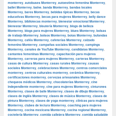
monterrey
,
autobuses Monterrey
,
autoestima femenina Monterrey
,
ballet Monterrey
,
balne
,
banda Monterrey
,
bandas locales
Monterrey
,
bares Monterrey
,
bebidas típicas Monterrey
,
becas
educativas Monterrey
,
becas para mujeres Monterrey
,
belly dance
Monterrey
,
bibliotecas monterrey
,
bienestar emocional Monterrey
,
bienestar Monterrey
,
bisutería Monterrey
,
blogs de belleza
Monterrey
,
blogs para mujeres Monterrey
,
blues Monterrey
,
bolsas
de trabajo Monterrey
,
bolsos Monterrey
,
botas Monterrey
,
bufandas
Monterrey
,
cafés Monterrey
,
cafeterías Monterrey
,
calzado
femenino Monterrey
,
campañas sociales Monterrey
,
campings
Monterrey
,
canales de YouTube Monterrey
,
candidatas Monterrey
,
cantantes femeninas Monterrey
,
capacitación para mujeres
Monterrey
,
carreras para mujeres Monterrey
,
carteras Monterrey
,
casas de cultura Monterrey
,
casas rurales Monterrey
,
causas
sociales Monterrey
,
celebraciones Monterrey
,
centros comerciales
monterrey
,
centros culturales monterrey
,
cerámica Monterrey
,
certificaciones monterrey
,
cervezas artesanales Monterrey
,
chequeos médicos Monterrey
,
chocolaterías Monterrey
,
cine
independiente monterrey
,
cine para mujeres Monterrey
,
cinturones
Monterrey
,
clases de baile Monterrey
,
clases de dibujo Monterrey
,
clases de inglés Monterrey
,
clases de música Monterrey
,
clases de
pintura Monterrey
,
clases de yoga monterrey
,
clínicas para mujeres
Monterrey
,
clubes de lectura Monterrey
,
coaching para mujeres
Monterrey
,
cocina mexicana Monterrey
,
cocina regional Monterrey
,
coctelería Monterrey
,
comida callejera Monterrey
,
comida saludable