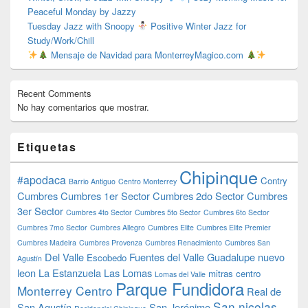
Peaceful Monday by Jazzy
Tuesday Jazz with Snoopy
Positive Winter Jazz for
Study/Work/Chill
Mensaje de Navidad para MonterreyMagico.com
Recent Comments
No hay comentarios que mostrar.
Etiquetas
Chipinque
#apodaca
Contry
Barrio Antiguo
Centro Monterrey
Cumbres
Cumbres 1er Sector
Cumbres 2do Sector
Cumbres
3er Sector
Cumbres 4to Sector
Cumbres 5to Sector
Cumbres 6to Sector
Cumbres 7mo Sector
Cumbres Allegro
Cumbres Elite
Cumbres Elite Premier
Cumbres Madeira
Cumbres Provenza
Cumbres Renacimiento
Cumbres San
Del Valle
Fuentes del Valle
Guadalupe nuevo
Escobedo
Agustín
leon
La Estanzuela
Las Lomas
mitras centro
Lomas del Valle
Parque Fundidora
Monterrey Centro
Real de
San nicolas
San Agustín
San Jerónimo