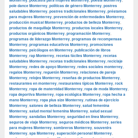
pole dance Monterrey
,
políticas de género Monterrey
,
postres
saludables Monterrey
,
postres tradicionales Monterrey
,
préstamos
para mujeres Monterrey
,
prevención de enfermedades Monterrey
,
producción musical Monterrey
,
productos de belleza Monterrey
,
productos de maquillaje Monterrey
,
productos locales Monterrey
,
productos orgánicos Monterrey
,
programación Monterrey
,
programas de liderazgo Monterrey
,
programas de recompensas
Monterrey
,
programas educativos Monterrey
,
promociones
Monterrey
,
psicólogos en Monterrey
,
publicación de libros
Monterrey
,
rap Monterrey
,
recetas fáciles Monterrey
,
recetas
saludables Monterrey
,
recetas tradicionales Monterrey
,
reciclaje
Monterrey
,
redes de apoyo Monterrey
,
redes sociales monterrey
,
regalos Monterrey
,
reguetón Monterrey
,
relaciones de pareja
Monterrey
,
relojes Monterrey
,
reseñas de productos Monterrey
,
restaurantes en monterrey
,
restaurantes típicos Monterrey
,
rock
Monterrey
,
ropa de maternidad Monterrey
,
ropa de moda Monterrey
,
ropa deportiva Monterrey
,
ropa ecológica Monterrey
,
ropa hecha a
mano Monterrey
,
ropa plus size Monterrey
,
rutinas de ejercicio
Monterrey
,
salones de belleza Monterrey
,
salud femenina
Monterrey
,
salud mental femenina Monterrey
,
salud sexual
Monterrey
,
sandalias Monterrey
,
seguridad en línea Monterrey
,
seguros de viaje Monterrey
,
seguros médicos Monterrey
,
series
para mujeres Monterrey
,
sombreros Monterrey
,
souvenirs
Monterrey
,
spa Monterrey
,
superación personal Monterrey
,