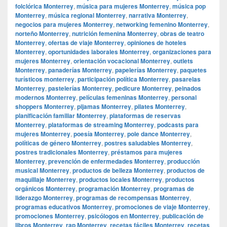
folclórica Monterrey
,
música para mujeres Monterrey
,
música pop
Monterrey
,
música regional Monterrey
,
narrativa Monterrey
,
negocios para mujeres Monterrey
,
networking femenino Monterrey
,
norteño Monterrey
,
nutrición femenina Monterrey
,
obras de teatro
Monterrey
,
ofertas de viaje Monterrey
,
opiniones de hoteles
Monterrey
,
oportunidades laborales Monterrey
,
organizaciones para
mujeres Monterrey
,
orientación vocacional Monterrey
,
outlets
Monterrey
,
panaderías Monterrey
,
papelerías Monterrey
,
paquetes
turísticos monterrey
,
participación política Monterrey
,
pasarelas
Monterrey
,
pastelerías Monterrey
,
pedicure Monterrey
,
peinados
modernos Monterrey
,
películas femeninas Monterrey
,
personal
shoppers Monterrey
,
pijamas Monterrey
,
pilates Monterrey
,
planificación familiar Monterrey
,
plataformas de reservas
Monterrey
,
plataformas de streaming Monterrey
,
podcasts para
mujeres Monterrey
,
poesía Monterrey
,
pole dance Monterrey
,
políticas de género Monterrey
,
postres saludables Monterrey
,
postres tradicionales Monterrey
,
préstamos para mujeres
Monterrey
,
prevención de enfermedades Monterrey
,
producción
musical Monterrey
,
productos de belleza Monterrey
,
productos de
maquillaje Monterrey
,
productos locales Monterrey
,
productos
orgánicos Monterrey
,
programación Monterrey
,
programas de
liderazgo Monterrey
,
programas de recompensas Monterrey
,
programas educativos Monterrey
,
promociones de viaje Monterrey
,
promociones Monterrey
,
psicólogos en Monterrey
,
publicación de
libros Monterrey
,
rap Monterrey
,
recetas fáciles Monterrey
,
recetas