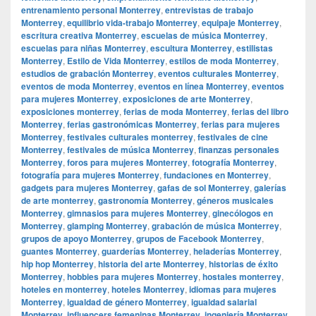
entrenamiento personal Monterrey
,
entrevistas de trabajo
Monterrey
,
equilibrio vida-trabajo Monterrey
,
equipaje Monterrey
,
escritura creativa Monterrey
,
escuelas de música Monterrey
,
escuelas para niñas Monterrey
,
escultura Monterrey
,
estilistas
Monterrey
,
Estilo de Vida Monterrey
,
estilos de moda Monterrey
,
estudios de grabación Monterrey
,
eventos culturales Monterrey
,
eventos de moda Monterrey
,
eventos en línea Monterrey
,
eventos
para mujeres Monterrey
,
exposiciones de arte Monterrey
,
exposiciones monterrey
,
ferias de moda Monterrey
,
ferias del libro
Monterrey
,
ferias gastronómicas Monterrey
,
ferias para mujeres
Monterrey
,
festivales culturales monterrey
,
festivales de cine
Monterrey
,
festivales de música Monterrey
,
finanzas personales
Monterrey
,
foros para mujeres Monterrey
,
fotografía Monterrey
,
fotografía para mujeres Monterrey
,
fundaciones en Monterrey
,
gadgets para mujeres Monterrey
,
gafas de sol Monterrey
,
galerías
de arte monterrey
,
gastronomía Monterrey
,
géneros musicales
Monterrey
,
gimnasios para mujeres Monterrey
,
ginecólogos en
Monterrey
,
glamping Monterrey
,
grabación de música Monterrey
,
grupos de apoyo Monterrey
,
grupos de Facebook Monterrey
,
guantes Monterrey
,
guarderías Monterrey
,
heladerías Monterrey
,
hip hop Monterrey
,
historia del arte Monterrey
,
historias de éxito
Monterrey
,
hobbies para mujeres Monterrey
,
hostales monterrey
,
hoteles en monterrey
,
hoteles Monterrey
,
idiomas para mujeres
Monterrey
,
igualdad de género Monterrey
,
igualdad salarial
Monterrey
,
influencers femeninas Monterrey
,
ingeniería Monterrey
,