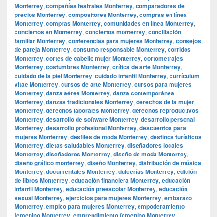
Monterrey
,
compañías teatrales Monterrey
,
comparadores de
precios Monterrey
,
compositores Monterrey
,
compras en línea
Monterrey
,
compras Monterrey
,
comunidades en línea Monterrey
,
conciertos en Monterrey
,
conciertos monterrey
,
conciliación
familiar Monterrey
,
conferencias para mujeres Monterrey
,
consejos
de pareja Monterrey
,
consumo responsable Monterrey
,
corridos
Monterrey
,
cortes de cabello mujer Monterrey
,
cortometrajes
Monterrey
,
costumbres Monterrey
,
crítica de arte Monterrey
,
cuidado de la piel Monterrey
,
cuidado infantil Monterrey
,
currículum
vitae Monterrey
,
cursos de arte Monterrey
,
cursos para mujeres
Monterrey
,
danza aérea Monterrey
,
danza contemporánea
Monterrey
,
danzas tradicionales Monterrey
,
derechos de la mujer
Monterrey
,
derechos laborales Monterrey
,
derechos reproductivos
Monterrey
,
desarrollo de software Monterrey
,
desarrollo personal
Monterrey
,
desarrollo profesional Monterrey
,
descuentos para
mujeres Monterrey
,
desfiles de moda Monterrey
,
destinos turísticos
Monterrey
,
dietas saludables Monterrey
,
diseñadores locales
Monterrey
,
diseñadores Monterrey
,
diseño de moda Monterrey
,
diseño gráfico monterrey
,
diseño Monterrey
,
distribución de música
Monterrey
,
documentales Monterrey
,
dulcerías Monterrey
,
edición
de libros Monterrey
,
educación financiera Monterrey
,
educación
infantil Monterrey
,
educación preescolar Monterrey
,
educación
sexual Monterrey
,
ejercicios para mujeres Monterrey
,
embarazo
Monterrey
,
empleo para mujeres Monterrey
,
empoderamiento
femenino Monterrey
,
emprendimiento femenino Monterrey
,