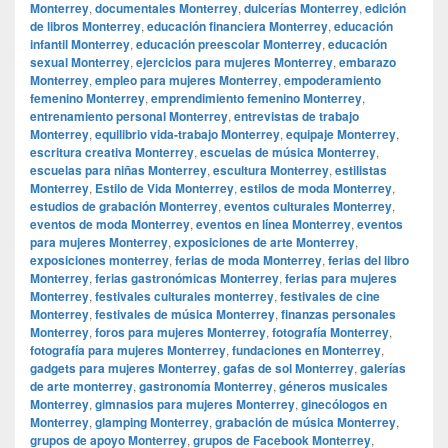
Monterrey
,
documentales Monterrey
,
dulcerías Monterrey
,
edición
de libros Monterrey
,
educación financiera Monterrey
,
educación
infantil Monterrey
,
educación preescolar Monterrey
,
educación
sexual Monterrey
,
ejercicios para mujeres Monterrey
,
embarazo
Monterrey
,
empleo para mujeres Monterrey
,
empoderamiento
femenino Monterrey
,
emprendimiento femenino Monterrey
,
entrenamiento personal Monterrey
,
entrevistas de trabajo
Monterrey
,
equilibrio vida-trabajo Monterrey
,
equipaje Monterrey
,
escritura creativa Monterrey
,
escuelas de música Monterrey
,
escuelas para niñas Monterrey
,
escultura Monterrey
,
estilistas
Monterrey
,
Estilo de Vida Monterrey
,
estilos de moda Monterrey
,
estudios de grabación Monterrey
,
eventos culturales Monterrey
,
eventos de moda Monterrey
,
eventos en línea Monterrey
,
eventos
para mujeres Monterrey
,
exposiciones de arte Monterrey
,
exposiciones monterrey
,
ferias de moda Monterrey
,
ferias del libro
Monterrey
,
ferias gastronómicas Monterrey
,
ferias para mujeres
Monterrey
,
festivales culturales monterrey
,
festivales de cine
Monterrey
,
festivales de música Monterrey
,
finanzas personales
Monterrey
,
foros para mujeres Monterrey
,
fotografía Monterrey
,
fotografía para mujeres Monterrey
,
fundaciones en Monterrey
,
gadgets para mujeres Monterrey
,
gafas de sol Monterrey
,
galerías
de arte monterrey
,
gastronomía Monterrey
,
géneros musicales
Monterrey
,
gimnasios para mujeres Monterrey
,
ginecólogos en
Monterrey
,
glamping Monterrey
,
grabación de música Monterrey
,
grupos de apoyo Monterrey
,
grupos de Facebook Monterrey
,