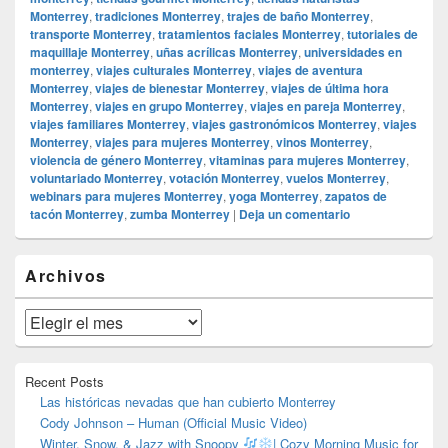
Monterrey
,
tradiciones Monterrey
,
trajes de baño Monterrey
,
transporte Monterrey
,
tratamientos faciales Monterrey
,
tutoriales de
maquillaje Monterrey
,
uñas acrílicas Monterrey
,
universidades en
monterrey
,
viajes culturales Monterrey
,
viajes de aventura
Monterrey
,
viajes de bienestar Monterrey
,
viajes de última hora
Monterrey
,
viajes en grupo Monterrey
,
viajes en pareja Monterrey
,
viajes familiares Monterrey
,
viajes gastronómicos Monterrey
,
viajes
Monterrey
,
viajes para mujeres Monterrey
,
vinos Monterrey
,
violencia de género Monterrey
,
vitaminas para mujeres Monterrey
,
voluntariado Monterrey
,
votación Monterrey
,
vuelos Monterrey
,
webinars para mujeres Monterrey
,
yoga Monterrey
,
zapatos de
tacón Monterrey
,
zumba Monterrey
|
Deja un comentario
El
Archivos
área
de
widget
Archivos
barra
lateral
primaria
Recent Posts
Las históricas nevadas que han cubierto Monterrey
Cody Johnson – Human (Official Music Video)
Winter, Snow, & Jazz with Snoopy
| Cozy Morning Music for