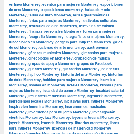
en línea Monterrey
,
eventos para mujeres Monterrey
,
exposiciones
de arte Monterrey
,
exposiciones monterrey
,
ferias de moda
Monterrey
,
ferias del libro Monterrey
,
ferias gastronómicas
Monterrey
,
ferias para mujeres Monterrey
,
festivales culturales
monterrey
,
festivales de cine Monterrey
,
festivales de música
Monterrey
,
finanzas personales Monterrey
,
foros para mujeres
Monterrey
,
fotografía Monterrey
,
fotografía para mujeres Monterrey
,
fundaciones en Monterrey
,
gadgets para mujeres Monterrey
,
gafas
de sol Monterrey
,
galerías de arte monterrey
,
gastronomía
Monterrey
,
géneros musicales Monterrey
,
gimnasios para mujeres
Monterrey
,
ginecólogos en Monterrey
,
grabación de música
Monterrey
,
grupos de apoyo Monterrey
,
grupos de Facebook
Monterrey
,
guantes Monterrey
,
guarderías Monterrey
,
heladerías
Monterrey
,
hip hop Monterrey
,
historia del arte Monterrey
,
historias
de éxito Monterrey
,
hobbies para mujeres Monterrey
,
hostales
monterrey
,
hoteles en monterrey
,
hoteles Monterrey
,
idiomas para
mujeres Monterrey
,
igualdad de género Monterrey
,
igualdad salarial
Monterrey
,
influencers femeninas Monterrey
,
ingeniería Monterrey
,
ingredientes locales Monterrey
,
iniciativas para mujeres Monterrey
,
inspiración femenina Monterrey
,
instrumentos musicales
Monterrey
,
inversiones para mujeres Monterrey
,
investigación
científica Monterrey
,
jazz Monterrey
,
joyería artesanal Monterrey
,
joyería Monterrey
,
lencería Monterrey
,
librerías monterrey
,
libros
para mujeres Monterrey
,
licencias de maternidad Monterrey
,
liderazgo femenino Monterrey
,
listas de reproducción Monterrey
,