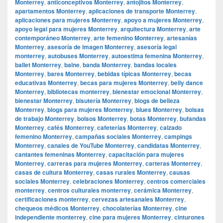
Monterrey
,
anticonceptivos Monterrey
,
antojitos Monterrey
,
apartamentos Monterrey
,
aplicaciones de transporte Monterrey
,
aplicaciones para mujeres Monterrey
,
apoyo a mujeres Monterrey
,
apoyo legal para mujeres Monterrey
,
arquitectura Monterrey
,
arte
contemporáneo Monterrey
,
arte femenino Monterrey
,
artesanías
Monterrey
,
asesoría de imagen Monterrey
,
asesoría legal
monterrey
,
autobuses Monterrey
,
autoestima femenina Monterrey
,
ballet Monterrey
,
balne
,
banda Monterrey
,
bandas locales
Monterrey
,
bares Monterrey
,
bebidas típicas Monterrey
,
becas
educativas Monterrey
,
becas para mujeres Monterrey
,
belly dance
Monterrey
,
bibliotecas monterrey
,
bienestar emocional Monterrey
,
bienestar Monterrey
,
bisutería Monterrey
,
blogs de belleza
Monterrey
,
blogs para mujeres Monterrey
,
blues Monterrey
,
bolsas
de trabajo Monterrey
,
bolsos Monterrey
,
botas Monterrey
,
bufandas
Monterrey
,
cafés Monterrey
,
cafeterías Monterrey
,
calzado
femenino Monterrey
,
campañas sociales Monterrey
,
campings
Monterrey
,
canales de YouTube Monterrey
,
candidatas Monterrey
,
cantantes femeninas Monterrey
,
capacitación para mujeres
Monterrey
,
carreras para mujeres Monterrey
,
carteras Monterrey
,
casas de cultura Monterrey
,
casas rurales Monterrey
,
causas
sociales Monterrey
,
celebraciones Monterrey
,
centros comerciales
monterrey
,
centros culturales monterrey
,
cerámica Monterrey
,
certificaciones monterrey
,
cervezas artesanales Monterrey
,
chequeos médicos Monterrey
,
chocolaterías Monterrey
,
cine
independiente monterrey
,
cine para mujeres Monterrey
,
cinturones