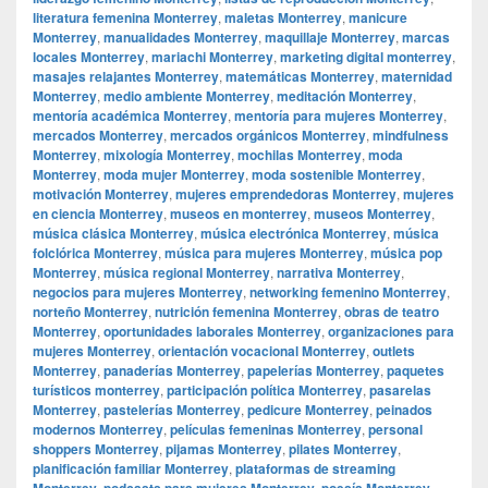
literatura femenina Monterrey
,
maletas Monterrey
,
manicure
Monterrey
,
manualidades Monterrey
,
maquillaje Monterrey
,
marcas
locales Monterrey
,
mariachi Monterrey
,
marketing digital monterrey
,
masajes relajantes Monterrey
,
matemáticas Monterrey
,
maternidad
Monterrey
,
medio ambiente Monterrey
,
meditación Monterrey
,
mentoría académica Monterrey
,
mentoría para mujeres Monterrey
,
mercados Monterrey
,
mercados orgánicos Monterrey
,
mindfulness
Monterrey
,
mixología Monterrey
,
mochilas Monterrey
,
moda
Monterrey
,
moda mujer Monterrey
,
moda sostenible Monterrey
,
motivación Monterrey
,
mujeres emprendedoras Monterrey
,
mujeres
en ciencia Monterrey
,
museos en monterrey
,
museos Monterrey
,
música clásica Monterrey
,
música electrónica Monterrey
,
música
folclórica Monterrey
,
música para mujeres Monterrey
,
música pop
Monterrey
,
música regional Monterrey
,
narrativa Monterrey
,
negocios para mujeres Monterrey
,
networking femenino Monterrey
,
norteño Monterrey
,
nutrición femenina Monterrey
,
obras de teatro
Monterrey
,
oportunidades laborales Monterrey
,
organizaciones para
mujeres Monterrey
,
orientación vocacional Monterrey
,
outlets
Monterrey
,
panaderías Monterrey
,
papelerías Monterrey
,
paquetes
turísticos monterrey
,
participación política Monterrey
,
pasarelas
Monterrey
,
pastelerías Monterrey
,
pedicure Monterrey
,
peinados
modernos Monterrey
,
películas femeninas Monterrey
,
personal
shoppers Monterrey
,
pijamas Monterrey
,
pilates Monterrey
,
planificación familiar Monterrey
,
plataformas de streaming
Monterrey
,
podcasts para mujeres Monterrey
,
poesía Monterrey
,