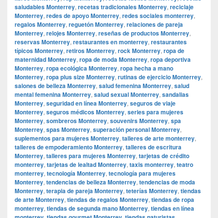
saludables Monterrey
,
recetas tradicionales Monterrey
,
reciclaje
Monterrey
,
redes de apoyo Monterrey
,
redes sociales monterrey
,
regalos Monterrey
,
reguetón Monterrey
,
relaciones de pareja
Monterrey
,
relojes Monterrey
,
reseñas de productos Monterrey
,
reservas Monterrey
,
restaurantes en monterrey
,
restaurantes
típicos Monterrey
,
retiros Monterrey
,
rock Monterrey
,
ropa de
maternidad Monterrey
,
ropa de moda Monterrey
,
ropa deportiva
Monterrey
,
ropa ecológica Monterrey
,
ropa hecha a mano
Monterrey
,
ropa plus size Monterrey
,
rutinas de ejercicio Monterrey
,
salones de belleza Monterrey
,
salud femenina Monterrey
,
salud
mental femenina Monterrey
,
salud sexual Monterrey
,
sandalias
Monterrey
,
seguridad en línea Monterrey
,
seguros de viaje
Monterrey
,
seguros médicos Monterrey
,
series para mujeres
Monterrey
,
sombreros Monterrey
,
souvenirs Monterrey
,
spa
Monterrey
,
spas Monterrey
,
superación personal Monterrey
,
suplementos para mujeres Monterrey
,
talleres de arte monterrey
,
talleres de empoderamiento Monterrey
,
talleres de escritura
Monterrey
,
talleres para mujeres Monterrey
,
tarjetas de crédito
monterrey
,
tarjetas de lealtad Monterrey
,
taxis monterrey
,
teatro
monterrey
,
tecnología Monterrey
,
tecnología para mujeres
Monterrey
,
tendencias de belleza Monterrey
,
tendencias de moda
Monterrey
,
terapia de pareja Monterrey
,
teterías Monterrey
,
tiendas
de arte Monterrey
,
tiendas de regalos Monterrey
,
tiendas de ropa
monterrey
,
tiendas de segunda mano Monterrey
,
tiendas en línea
monterrey
,
tiendas gourmet Monterrey
,
tiendas naturistas