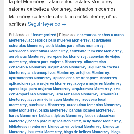
la piel Monterrey, tratamientos faciales Monterrey,
salones de belleza Monterrey, peinados modernos
Monterrey, cortes de cabello mujer Monterrey, uñas
Smoke Shop Monterrey Monterrey
acrílicas
Seguir leyendo
→
Publicado en
Uncategorized
|
Etiquetado
accesorios hechos a mano
Monterrey
,
accesorios para mujeres Monterrey
,
actividades
culturales Monterrey
,
actividades para niños monterrey
,
actividades recreativas Monterrey
,
activismo femenino Monterrey
,
aerolíneas Monterrey
,
aeropuertos Monterrey
,
agencias de viajes
monterrey
,
ahorro para mujeres Monterrey
,
alimentación
consciente Monterrey
,
alojamiento Monterrey
,
alquiler de coches
Monterrey
,
anticonceptivos Monterrey
,
antojitos Monterrey
,
apartamentos Monterrey
,
aplicaciones de transporte Monterrey
,
aplicaciones para mujeres Monterrey
,
apoyo a mujeres Monterrey
,
apoyo legal para mujeres Monterrey
,
arquitectura Monterrey
,
arte
contemporáneo Monterrey
,
arte femenino Monterrey
,
artesanías
Monterrey
,
asesoría de imagen Monterrey
,
asesoría legal
monterrey
,
autobuses Monterrey
,
autoestima femenina Monterrey
,
ballet Monterrey
,
banda Monterrey
,
bandas locales Monterrey
,
bares Monterrey
,
bebidas típicas Monterrey
,
becas educativas
Monterrey
,
becas para mujeres Monterrey
,
belly dance Monterrey
,
bibliotecas monterrey
,
bienestar emocional Monterrey
,
bienestar
Monterrey
,
bisutería Monterrey
,
blogs de belleza Monterrey
,
blogs