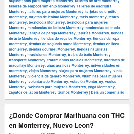
suplementos para mujeres Monterrey
,
talleres de arte monterrey
,
talleres de empoderamiento Monterrey
,
talleres de escritura
Monterrey
,
talleres para mujeres Monterrey
,
tarjetas de crédito
monterrey
,
tarjetas de lealtad Monterrey
,
taxis monterrey
,
teatro
monterrey
,
tecnología Monterrey
,
tecnología para mujeres
Monterrey
,
tendencias de belleza Monterrey
,
tendencias de moda
Monterrey
,
terapia de pareja Monterrey
,
teterías Monterrey
,
tiendas
de arte Monterrey
,
tiendas de regalos Monterrey
,
tiendas de ropa
monterrey
,
tiendas de segunda mano Monterrey
,
tiendas en línea
monterrey
,
tiendas gourmet Monterrey
,
tiendas naturistas
Monterrey
,
tradiciones Monterrey
,
trajes de baño Monterrey
,
transporte Monterrey
,
tratamientos faciales Monterrey
,
tutoriales de
maquillaje Monterrey
,
uñas acrílicas Monterrey
,
universidades en
monterrey
,
viajes Monterrey
,
viajes para mujeres Monterrey
,
vinos
Monterrey
,
violencia de género Monterrey
,
vitaminas para mujeres
Monterrey
,
voluntariado Monterrey
,
votación Monterrey
,
vuelos
Monterrey
,
webinars para mujeres Monterrey
,
yoga Monterrey
,
zapatos de tacón Monterrey
,
zumba Monterrey
|
Deja un comentario
¿Donde Comprar Marihuana con THC
en Monterrey, Nuevo Leon?