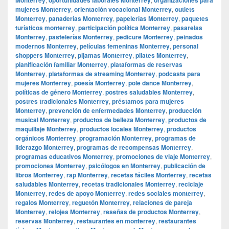
mujeres Monterrey
,
orientación vocacional Monterrey
,
outlets
Monterrey
,
panaderías Monterrey
,
papelerías Monterrey
,
paquetes
turísticos monterrey
,
participación política Monterrey
,
pasarelas
Monterrey
,
pastelerías Monterrey
,
pedicure Monterrey
,
peinados
modernos Monterrey
,
películas femeninas Monterrey
,
personal
shoppers Monterrey
,
pijamas Monterrey
,
pilates Monterrey
,
planificación familiar Monterrey
,
plataformas de reservas
Monterrey
,
plataformas de streaming Monterrey
,
podcasts para
mujeres Monterrey
,
poesía Monterrey
,
pole dance Monterrey
,
políticas de género Monterrey
,
postres saludables Monterrey
,
postres tradicionales Monterrey
,
préstamos para mujeres
Monterrey
,
prevención de enfermedades Monterrey
,
producción
musical Monterrey
,
productos de belleza Monterrey
,
productos de
maquillaje Monterrey
,
productos locales Monterrey
,
productos
orgánicos Monterrey
,
programación Monterrey
,
programas de
liderazgo Monterrey
,
programas de recompensas Monterrey
,
programas educativos Monterrey
,
promociones de viaje Monterrey
,
promociones Monterrey
,
psicólogos en Monterrey
,
publicación de
libros Monterrey
,
rap Monterrey
,
recetas fáciles Monterrey
,
recetas
saludables Monterrey
,
recetas tradicionales Monterrey
,
reciclaje
Monterrey
,
redes de apoyo Monterrey
,
redes sociales monterrey
,
regalos Monterrey
,
reguetón Monterrey
,
relaciones de pareja
Monterrey
,
relojes Monterrey
,
reseñas de productos Monterrey
,
reservas Monterrey
,
restaurantes en monterrey
,
restaurantes