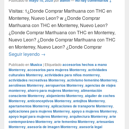
Publicado el
mayo 10, 2025
por
admin
—
No hay comentarios ↓
Visitas: 1¿Donde Comprar Marihuana con THC en
Monterrey, Nuevo Leon? w ¿Donde Comprar
Marihuana con THC en Monterrey, Nuevo Leon?
¿Donde Comprar Marihuana con THC en Monterrey,
Nuevo Leon? ¿Donde Comprar Marihuana con THC
en Monterrey, Nuevo Leon? ¿Donde Comprar
¿Donde Comprar Marihuana con THC en M
Seguir leyendo
→
Publicado en
Musica
|
Etiquetado
accesorios hechos a mano
Monterrey
,
accesorios para mujeres Monterrey
,
actividades
culturales Monterrey
,
actividades para niños monterrey
,
actividades recreativas Monterrey
,
activismo femenino Monterrey
,
aerolíneas Monterrey
,
aeropuertos Monterrey
,
agencias de viajes
monterrey
,
ahorro para mujeres Monterrey
,
alimentación
consciente Monterrey
,
alojamiento Monterrey
,
alquiler de coches
Monterrey
,
anticonceptivos Monterrey
,
antojitos Monterrey
,
apartamentos Monterrey
,
aplicaciones de transporte Monterrey
,
aplicaciones para mujeres Monterrey
,
apoyo a mujeres Monterrey
,
apoyo legal para mujeres Monterrey
,
arquitectura Monterrey
,
arte
contemporáneo Monterrey
,
arte femenino Monterrey
,
artesanías
Monterrey
,
asesoría de imagen Monterrey
,
asesoría legal