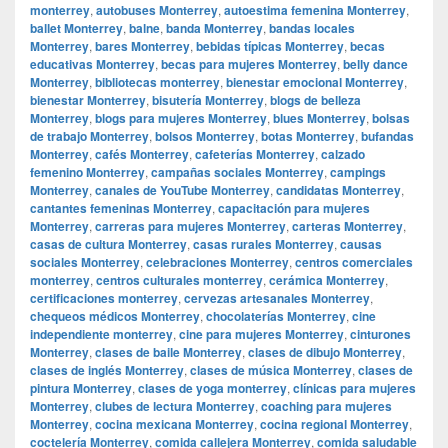
monterrey
,
autobuses Monterrey
,
autoestima femenina Monterrey
,
ballet Monterrey
,
balne
,
banda Monterrey
,
bandas locales
Monterrey
,
bares Monterrey
,
bebidas típicas Monterrey
,
becas
educativas Monterrey
,
becas para mujeres Monterrey
,
belly dance
Monterrey
,
bibliotecas monterrey
,
bienestar emocional Monterrey
,
bienestar Monterrey
,
bisutería Monterrey
,
blogs de belleza
Monterrey
,
blogs para mujeres Monterrey
,
blues Monterrey
,
bolsas
de trabajo Monterrey
,
bolsos Monterrey
,
botas Monterrey
,
bufandas
Monterrey
,
cafés Monterrey
,
cafeterías Monterrey
,
calzado
femenino Monterrey
,
campañas sociales Monterrey
,
campings
Monterrey
,
canales de YouTube Monterrey
,
candidatas Monterrey
,
cantantes femeninas Monterrey
,
capacitación para mujeres
Monterrey
,
carreras para mujeres Monterrey
,
carteras Monterrey
,
casas de cultura Monterrey
,
casas rurales Monterrey
,
causas
sociales Monterrey
,
celebraciones Monterrey
,
centros comerciales
monterrey
,
centros culturales monterrey
,
cerámica Monterrey
,
certificaciones monterrey
,
cervezas artesanales Monterrey
,
chequeos médicos Monterrey
,
chocolaterías Monterrey
,
cine
independiente monterrey
,
cine para mujeres Monterrey
,
cinturones
Monterrey
,
clases de baile Monterrey
,
clases de dibujo Monterrey
,
clases de inglés Monterrey
,
clases de música Monterrey
,
clases de
pintura Monterrey
,
clases de yoga monterrey
,
clínicas para mujeres
Monterrey
,
clubes de lectura Monterrey
,
coaching para mujeres
Monterrey
,
cocina mexicana Monterrey
,
cocina regional Monterrey
,
coctelería Monterrey
,
comida callejera Monterrey
,
comida saludable