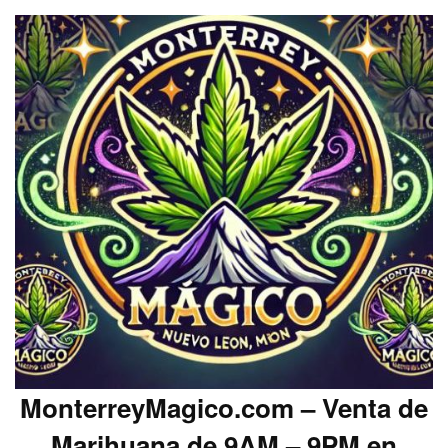
MonterreyMagico.com – Venta de
Marihuana de 9AM – 9PM en