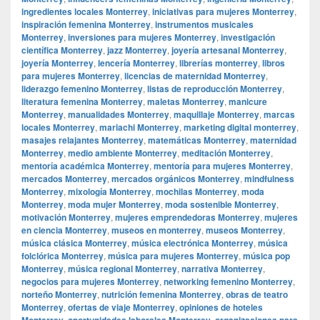
ingredientes locales Monterrey
,
iniciativas para mujeres Monterrey
,
inspiración femenina Monterrey
,
instrumentos musicales
Monterrey
,
inversiones para mujeres Monterrey
,
investigación
científica Monterrey
,
jazz Monterrey
,
joyería artesanal Monterrey
,
joyería Monterrey
,
lencería Monterrey
,
librerías monterrey
,
libros
para mujeres Monterrey
,
licencias de maternidad Monterrey
,
liderazgo femenino Monterrey
,
listas de reproducción Monterrey
,
literatura femenina Monterrey
,
maletas Monterrey
,
manicure
Monterrey
,
manualidades Monterrey
,
maquillaje Monterrey
,
marcas
locales Monterrey
,
mariachi Monterrey
,
marketing digital monterrey
,
masajes relajantes Monterrey
,
matemáticas Monterrey
,
maternidad
Monterrey
,
medio ambiente Monterrey
,
meditación Monterrey
,
mentoría académica Monterrey
,
mentoría para mujeres Monterrey
,
mercados Monterrey
,
mercados orgánicos Monterrey
,
mindfulness
Monterrey
,
mixología Monterrey
,
mochilas Monterrey
,
moda
Monterrey
,
moda mujer Monterrey
,
moda sostenible Monterrey
,
motivación Monterrey
,
mujeres emprendedoras Monterrey
,
mujeres
en ciencia Monterrey
,
museos en monterrey
,
museos Monterrey
,
música clásica Monterrey
,
música electrónica Monterrey
,
música
folclórica Monterrey
,
música para mujeres Monterrey
,
música pop
Monterrey
,
música regional Monterrey
,
narrativa Monterrey
,
negocios para mujeres Monterrey
,
networking femenino Monterrey
,
norteño Monterrey
,
nutrición femenina Monterrey
,
obras de teatro
Monterrey
,
ofertas de viaje Monterrey
,
opiniones de hoteles
Monterrey
,
oportunidades laborales Monterrey
,
organizaciones para