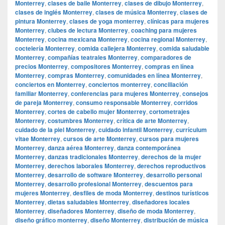
Monterrey
,
clases de baile Monterrey
,
clases de dibujo Monterrey
,
clases de inglés Monterrey
,
clases de música Monterrey
,
clases de
pintura Monterrey
,
clases de yoga monterrey
,
clínicas para mujeres
Monterrey
,
clubes de lectura Monterrey
,
coaching para mujeres
Monterrey
,
cocina mexicana Monterrey
,
cocina regional Monterrey
,
coctelería Monterrey
,
comida callejera Monterrey
,
comida saludable
Monterrey
,
compañías teatrales Monterrey
,
comparadores de
precios Monterrey
,
compositores Monterrey
,
compras en línea
Monterrey
,
compras Monterrey
,
comunidades en línea Monterrey
,
conciertos en Monterrey
,
conciertos monterrey
,
conciliación
familiar Monterrey
,
conferencias para mujeres Monterrey
,
consejos
de pareja Monterrey
,
consumo responsable Monterrey
,
corridos
Monterrey
,
cortes de cabello mujer Monterrey
,
cortometrajes
Monterrey
,
costumbres Monterrey
,
crítica de arte Monterrey
,
cuidado de la piel Monterrey
,
cuidado infantil Monterrey
,
currículum
vitae Monterrey
,
cursos de arte Monterrey
,
cursos para mujeres
Monterrey
,
danza aérea Monterrey
,
danza contemporánea
Monterrey
,
danzas tradicionales Monterrey
,
derechos de la mujer
Monterrey
,
derechos laborales Monterrey
,
derechos reproductivos
Monterrey
,
desarrollo de software Monterrey
,
desarrollo personal
Monterrey
,
desarrollo profesional Monterrey
,
descuentos para
mujeres Monterrey
,
desfiles de moda Monterrey
,
destinos turísticos
Monterrey
,
dietas saludables Monterrey
,
diseñadores locales
Monterrey
,
diseñadores Monterrey
,
diseño de moda Monterrey
,
diseño gráfico monterrey
,
diseño Monterrey
,
distribución de música