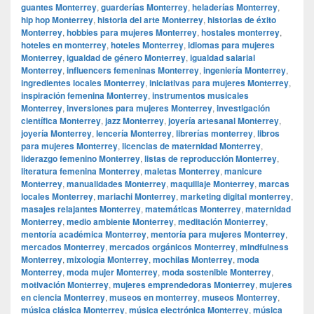
guantes Monterrey
,
guarderías Monterrey
,
heladerías Monterrey
,
hip hop Monterrey
,
historia del arte Monterrey
,
historias de éxito
Monterrey
,
hobbies para mujeres Monterrey
,
hostales monterrey
,
hoteles en monterrey
,
hoteles Monterrey
,
idiomas para mujeres
Monterrey
,
igualdad de género Monterrey
,
igualdad salarial
Monterrey
,
influencers femeninas Monterrey
,
ingeniería Monterrey
,
ingredientes locales Monterrey
,
iniciativas para mujeres Monterrey
,
inspiración femenina Monterrey
,
instrumentos musicales
Monterrey
,
inversiones para mujeres Monterrey
,
investigación
científica Monterrey
,
jazz Monterrey
,
joyería artesanal Monterrey
,
joyería Monterrey
,
lencería Monterrey
,
librerías monterrey
,
libros
para mujeres Monterrey
,
licencias de maternidad Monterrey
,
liderazgo femenino Monterrey
,
listas de reproducción Monterrey
,
literatura femenina Monterrey
,
maletas Monterrey
,
manicure
Monterrey
,
manualidades Monterrey
,
maquillaje Monterrey
,
marcas
locales Monterrey
,
mariachi Monterrey
,
marketing digital monterrey
,
masajes relajantes Monterrey
,
matemáticas Monterrey
,
maternidad
Monterrey
,
medio ambiente Monterrey
,
meditación Monterrey
,
mentoría académica Monterrey
,
mentoría para mujeres Monterrey
,
mercados Monterrey
,
mercados orgánicos Monterrey
,
mindfulness
Monterrey
,
mixología Monterrey
,
mochilas Monterrey
,
moda
Monterrey
,
moda mujer Monterrey
,
moda sostenible Monterrey
,
motivación Monterrey
,
mujeres emprendedoras Monterrey
,
mujeres
en ciencia Monterrey
,
museos en monterrey
,
museos Monterrey
,
música clásica Monterrey
,
música electrónica Monterrey
,
música