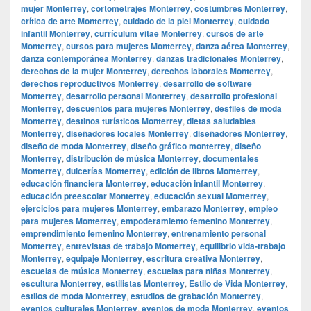
mujer Monterrey
,
cortometrajes Monterrey
,
costumbres Monterrey
,
crítica de arte Monterrey
,
cuidado de la piel Monterrey
,
cuidado
infantil Monterrey
,
currículum vitae Monterrey
,
cursos de arte
Monterrey
,
cursos para mujeres Monterrey
,
danza aérea Monterrey
,
danza contemporánea Monterrey
,
danzas tradicionales Monterrey
,
derechos de la mujer Monterrey
,
derechos laborales Monterrey
,
derechos reproductivos Monterrey
,
desarrollo de software
Monterrey
,
desarrollo personal Monterrey
,
desarrollo profesional
Monterrey
,
descuentos para mujeres Monterrey
,
desfiles de moda
Monterrey
,
destinos turísticos Monterrey
,
dietas saludables
Monterrey
,
diseñadores locales Monterrey
,
diseñadores Monterrey
,
diseño de moda Monterrey
,
diseño gráfico monterrey
,
diseño
Monterrey
,
distribución de música Monterrey
,
documentales
Monterrey
,
dulcerías Monterrey
,
edición de libros Monterrey
,
educación financiera Monterrey
,
educación infantil Monterrey
,
educación preescolar Monterrey
,
educación sexual Monterrey
,
ejercicios para mujeres Monterrey
,
embarazo Monterrey
,
empleo
para mujeres Monterrey
,
empoderamiento femenino Monterrey
,
emprendimiento femenino Monterrey
,
entrenamiento personal
Monterrey
,
entrevistas de trabajo Monterrey
,
equilibrio vida-trabajo
Monterrey
,
equipaje Monterrey
,
escritura creativa Monterrey
,
escuelas de música Monterrey
,
escuelas para niñas Monterrey
,
escultura Monterrey
,
estilistas Monterrey
,
Estilo de Vida Monterrey
,
estilos de moda Monterrey
,
estudios de grabación Monterrey
,
eventos culturales Monterrey
,
eventos de moda Monterrey
,
eventos