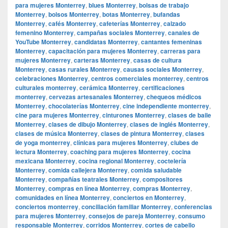
para mujeres Monterrey
,
blues Monterrey
,
bolsas de trabajo
Monterrey
,
bolsos Monterrey
,
botas Monterrey
,
bufandas
Monterrey
,
cafés Monterrey
,
cafeterías Monterrey
,
calzado
femenino Monterrey
,
campañas sociales Monterrey
,
canales de
YouTube Monterrey
,
candidatas Monterrey
,
cantantes femeninas
Monterrey
,
capacitación para mujeres Monterrey
,
carreras para
mujeres Monterrey
,
carteras Monterrey
,
casas de cultura
Monterrey
,
casas rurales Monterrey
,
causas sociales Monterrey
,
celebraciones Monterrey
,
centros comerciales monterrey
,
centros
culturales monterrey
,
cerámica Monterrey
,
certificaciones
monterrey
,
cervezas artesanales Monterrey
,
chequeos médicos
Monterrey
,
chocolaterías Monterrey
,
cine independiente monterrey
,
cine para mujeres Monterrey
,
cinturones Monterrey
,
clases de baile
Monterrey
,
clases de dibujo Monterrey
,
clases de inglés Monterrey
,
clases de música Monterrey
,
clases de pintura Monterrey
,
clases
de yoga monterrey
,
clínicas para mujeres Monterrey
,
clubes de
lectura Monterrey
,
coaching para mujeres Monterrey
,
cocina
mexicana Monterrey
,
cocina regional Monterrey
,
coctelería
Monterrey
,
comida callejera Monterrey
,
comida saludable
Monterrey
,
compañías teatrales Monterrey
,
compositores
Monterrey
,
compras en línea Monterrey
,
compras Monterrey
,
comunidades en línea Monterrey
,
conciertos en Monterrey
,
conciertos monterrey
,
conciliación familiar Monterrey
,
conferencias
para mujeres Monterrey
,
consejos de pareja Monterrey
,
consumo
responsable Monterrey
,
corridos Monterrey
,
cortes de cabello