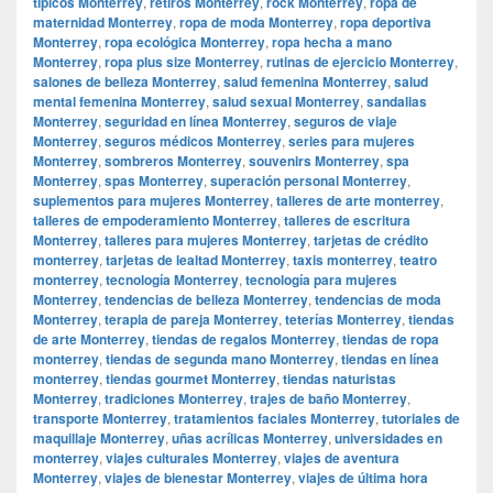
típicos Monterrey
,
retiros Monterrey
,
rock Monterrey
,
ropa de
maternidad Monterrey
,
ropa de moda Monterrey
,
ropa deportiva
Monterrey
,
ropa ecológica Monterrey
,
ropa hecha a mano
Monterrey
,
ropa plus size Monterrey
,
rutinas de ejercicio Monterrey
,
salones de belleza Monterrey
,
salud femenina Monterrey
,
salud
mental femenina Monterrey
,
salud sexual Monterrey
,
sandalias
Monterrey
,
seguridad en línea Monterrey
,
seguros de viaje
Monterrey
,
seguros médicos Monterrey
,
series para mujeres
Monterrey
,
sombreros Monterrey
,
souvenirs Monterrey
,
spa
Monterrey
,
spas Monterrey
,
superación personal Monterrey
,
suplementos para mujeres Monterrey
,
talleres de arte monterrey
,
talleres de empoderamiento Monterrey
,
talleres de escritura
Monterrey
,
talleres para mujeres Monterrey
,
tarjetas de crédito
monterrey
,
tarjetas de lealtad Monterrey
,
taxis monterrey
,
teatro
monterrey
,
tecnología Monterrey
,
tecnología para mujeres
Monterrey
,
tendencias de belleza Monterrey
,
tendencias de moda
Monterrey
,
terapia de pareja Monterrey
,
teterías Monterrey
,
tiendas
de arte Monterrey
,
tiendas de regalos Monterrey
,
tiendas de ropa
monterrey
,
tiendas de segunda mano Monterrey
,
tiendas en línea
monterrey
,
tiendas gourmet Monterrey
,
tiendas naturistas
Monterrey
,
tradiciones Monterrey
,
trajes de baño Monterrey
,
transporte Monterrey
,
tratamientos faciales Monterrey
,
tutoriales de
maquillaje Monterrey
,
uñas acrílicas Monterrey
,
universidades en
monterrey
,
viajes culturales Monterrey
,
viajes de aventura
Monterrey
,
viajes de bienestar Monterrey
,
viajes de última hora