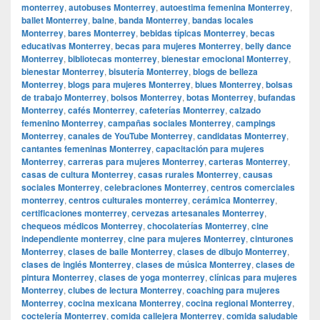
monterrey
,
autobuses Monterrey
,
autoestima femenina Monterrey
,
ballet Monterrey
,
balne
,
banda Monterrey
,
bandas locales
Monterrey
,
bares Monterrey
,
bebidas típicas Monterrey
,
becas
educativas Monterrey
,
becas para mujeres Monterrey
,
belly dance
Monterrey
,
bibliotecas monterrey
,
bienestar emocional Monterrey
,
bienestar Monterrey
,
bisutería Monterrey
,
blogs de belleza
Monterrey
,
blogs para mujeres Monterrey
,
blues Monterrey
,
bolsas
de trabajo Monterrey
,
bolsos Monterrey
,
botas Monterrey
,
bufandas
Monterrey
,
cafés Monterrey
,
cafeterías Monterrey
,
calzado
femenino Monterrey
,
campañas sociales Monterrey
,
campings
Monterrey
,
canales de YouTube Monterrey
,
candidatas Monterrey
,
cantantes femeninas Monterrey
,
capacitación para mujeres
Monterrey
,
carreras para mujeres Monterrey
,
carteras Monterrey
,
casas de cultura Monterrey
,
casas rurales Monterrey
,
causas
sociales Monterrey
,
celebraciones Monterrey
,
centros comerciales
monterrey
,
centros culturales monterrey
,
cerámica Monterrey
,
certificaciones monterrey
,
cervezas artesanales Monterrey
,
chequeos médicos Monterrey
,
chocolaterías Monterrey
,
cine
independiente monterrey
,
cine para mujeres Monterrey
,
cinturones
Monterrey
,
clases de baile Monterrey
,
clases de dibujo Monterrey
,
clases de inglés Monterrey
,
clases de música Monterrey
,
clases de
pintura Monterrey
,
clases de yoga monterrey
,
clínicas para mujeres
Monterrey
,
clubes de lectura Monterrey
,
coaching para mujeres
Monterrey
,
cocina mexicana Monterrey
,
cocina regional Monterrey
,
coctelería Monterrey
,
comida callejera Monterrey
,
comida saludable