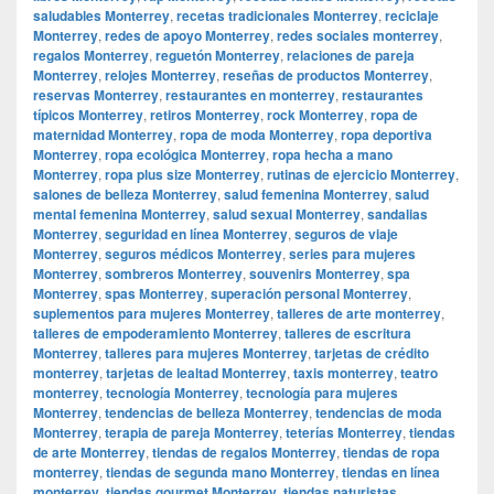
saludables Monterrey
,
recetas tradicionales Monterrey
,
reciclaje
Monterrey
,
redes de apoyo Monterrey
,
redes sociales monterrey
,
regalos Monterrey
,
reguetón Monterrey
,
relaciones de pareja
Monterrey
,
relojes Monterrey
,
reseñas de productos Monterrey
,
reservas Monterrey
,
restaurantes en monterrey
,
restaurantes
típicos Monterrey
,
retiros Monterrey
,
rock Monterrey
,
ropa de
maternidad Monterrey
,
ropa de moda Monterrey
,
ropa deportiva
Monterrey
,
ropa ecológica Monterrey
,
ropa hecha a mano
Monterrey
,
ropa plus size Monterrey
,
rutinas de ejercicio Monterrey
,
salones de belleza Monterrey
,
salud femenina Monterrey
,
salud
mental femenina Monterrey
,
salud sexual Monterrey
,
sandalias
Monterrey
,
seguridad en línea Monterrey
,
seguros de viaje
Monterrey
,
seguros médicos Monterrey
,
series para mujeres
Monterrey
,
sombreros Monterrey
,
souvenirs Monterrey
,
spa
Monterrey
,
spas Monterrey
,
superación personal Monterrey
,
suplementos para mujeres Monterrey
,
talleres de arte monterrey
,
talleres de empoderamiento Monterrey
,
talleres de escritura
Monterrey
,
talleres para mujeres Monterrey
,
tarjetas de crédito
monterrey
,
tarjetas de lealtad Monterrey
,
taxis monterrey
,
teatro
monterrey
,
tecnología Monterrey
,
tecnología para mujeres
Monterrey
,
tendencias de belleza Monterrey
,
tendencias de moda
Monterrey
,
terapia de pareja Monterrey
,
teterías Monterrey
,
tiendas
de arte Monterrey
,
tiendas de regalos Monterrey
,
tiendas de ropa
monterrey
,
tiendas de segunda mano Monterrey
,
tiendas en línea
monterrey
,
tiendas gourmet Monterrey
,
tiendas naturistas