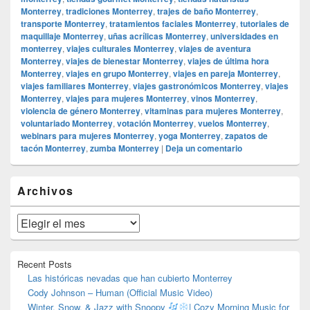
Monterrey
,
tradiciones Monterrey
,
trajes de baño Monterrey
,
transporte Monterrey
,
tratamientos faciales Monterrey
,
tutoriales de
maquillaje Monterrey
,
uñas acrílicas Monterrey
,
universidades en
monterrey
,
viajes culturales Monterrey
,
viajes de aventura
Monterrey
,
viajes de bienestar Monterrey
,
viajes de última hora
Monterrey
,
viajes en grupo Monterrey
,
viajes en pareja Monterrey
,
viajes familiares Monterrey
,
viajes gastronómicos Monterrey
,
viajes
Monterrey
,
viajes para mujeres Monterrey
,
vinos Monterrey
,
violencia de género Monterrey
,
vitaminas para mujeres Monterrey
,
voluntariado Monterrey
,
votación Monterrey
,
vuelos Monterrey
,
webinars para mujeres Monterrey
,
yoga Monterrey
,
zapatos de
tacón Monterrey
,
zumba Monterrey
|
Deja un comentario
El
Archivos
área
de
widget
Archivos
barra
lateral
primaria
Recent Posts
Las históricas nevadas que han cubierto Monterrey
Cody Johnson – Human (Official Music Video)
Winter, Snow, & Jazz with Snoopy
| Cozy Morning Music for