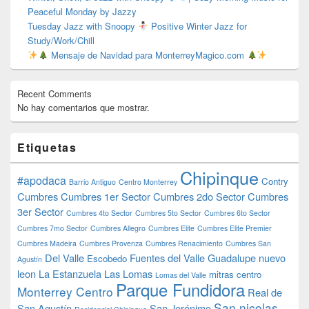
Peaceful Monday by Jazzy
Tuesday Jazz with Snoopy
Positive Winter Jazz for
Study/Work/Chill
Mensaje de Navidad para MonterreyMagico.com
Recent Comments
No hay comentarios que mostrar.
Etiquetas
Chipinque
#apodaca
Contry
Barrio Antiguo
Centro Monterrey
Cumbres
Cumbres 1er Sector
Cumbres 2do Sector
Cumbres
3er Sector
Cumbres 4to Sector
Cumbres 5to Sector
Cumbres 6to Sector
Cumbres 7mo Sector
Cumbres Allegro
Cumbres Elite
Cumbres Elite Premier
Cumbres Madeira
Cumbres Provenza
Cumbres Renacimiento
Cumbres San
Del Valle
Fuentes del Valle
Guadalupe nuevo
Escobedo
Agustín
leon
La Estanzuela
Las Lomas
mitras centro
Lomas del Valle
Parque Fundidora
Monterrey Centro
Real de
San nicolas
San Agustín
San Jerónimo