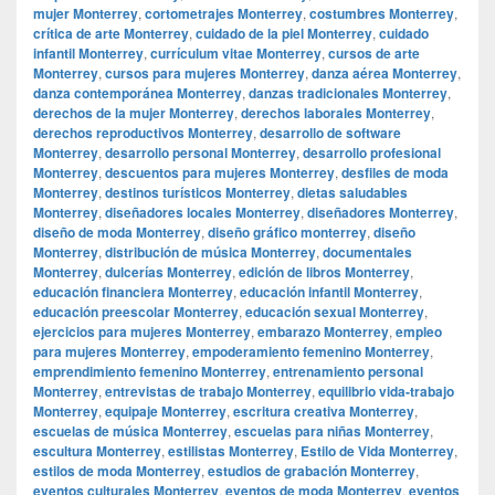
mujer Monterrey
,
cortometrajes Monterrey
,
costumbres Monterrey
,
crítica de arte Monterrey
,
cuidado de la piel Monterrey
,
cuidado
infantil Monterrey
,
currículum vitae Monterrey
,
cursos de arte
Monterrey
,
cursos para mujeres Monterrey
,
danza aérea Monterrey
,
danza contemporánea Monterrey
,
danzas tradicionales Monterrey
,
derechos de la mujer Monterrey
,
derechos laborales Monterrey
,
derechos reproductivos Monterrey
,
desarrollo de software
Monterrey
,
desarrollo personal Monterrey
,
desarrollo profesional
Monterrey
,
descuentos para mujeres Monterrey
,
desfiles de moda
Monterrey
,
destinos turísticos Monterrey
,
dietas saludables
Monterrey
,
diseñadores locales Monterrey
,
diseñadores Monterrey
,
diseño de moda Monterrey
,
diseño gráfico monterrey
,
diseño
Monterrey
,
distribución de música Monterrey
,
documentales
Monterrey
,
dulcerías Monterrey
,
edición de libros Monterrey
,
educación financiera Monterrey
,
educación infantil Monterrey
,
educación preescolar Monterrey
,
educación sexual Monterrey
,
ejercicios para mujeres Monterrey
,
embarazo Monterrey
,
empleo
para mujeres Monterrey
,
empoderamiento femenino Monterrey
,
emprendimiento femenino Monterrey
,
entrenamiento personal
Monterrey
,
entrevistas de trabajo Monterrey
,
equilibrio vida-trabajo
Monterrey
,
equipaje Monterrey
,
escritura creativa Monterrey
,
escuelas de música Monterrey
,
escuelas para niñas Monterrey
,
escultura Monterrey
,
estilistas Monterrey
,
Estilo de Vida Monterrey
,
estilos de moda Monterrey
,
estudios de grabación Monterrey
,
eventos culturales Monterrey
,
eventos de moda Monterrey
,
eventos