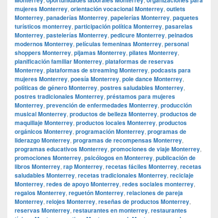
mujeres Monterrey
,
orientación vocacional Monterrey
,
outlets
Monterrey
,
panaderías Monterrey
,
papelerías Monterrey
,
paquetes
turísticos monterrey
,
participación política Monterrey
,
pasarelas
Monterrey
,
pastelerías Monterrey
,
pedicure Monterrey
,
peinados
modernos Monterrey
,
películas femeninas Monterrey
,
personal
shoppers Monterrey
,
pijamas Monterrey
,
pilates Monterrey
,
planificación familiar Monterrey
,
plataformas de reservas
Monterrey
,
plataformas de streaming Monterrey
,
podcasts para
mujeres Monterrey
,
poesía Monterrey
,
pole dance Monterrey
,
políticas de género Monterrey
,
postres saludables Monterrey
,
postres tradicionales Monterrey
,
préstamos para mujeres
Monterrey
,
prevención de enfermedades Monterrey
,
producción
musical Monterrey
,
productos de belleza Monterrey
,
productos de
maquillaje Monterrey
,
productos locales Monterrey
,
productos
orgánicos Monterrey
,
programación Monterrey
,
programas de
liderazgo Monterrey
,
programas de recompensas Monterrey
,
programas educativos Monterrey
,
promociones de viaje Monterrey
,
promociones Monterrey
,
psicólogos en Monterrey
,
publicación de
libros Monterrey
,
rap Monterrey
,
recetas fáciles Monterrey
,
recetas
saludables Monterrey
,
recetas tradicionales Monterrey
,
reciclaje
Monterrey
,
redes de apoyo Monterrey
,
redes sociales monterrey
,
regalos Monterrey
,
reguetón Monterrey
,
relaciones de pareja
Monterrey
,
relojes Monterrey
,
reseñas de productos Monterrey
,
reservas Monterrey
,
restaurantes en monterrey
,
restaurantes