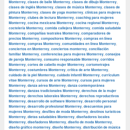
Monterrey
,
clases de baile Monterrey
,
clases de dibujo Monterrey
,
clases de inglés Monterrey
,
clases de música Monterrey
,
clases de
pintura Monterrey
,
clases de yoga monterrey
,
clínicas para mujeres
Monterrey
,
clubes de lectura Monterrey
,
coaching para mujeres
Monterrey
,
cocina mexicana Monterrey
,
cocina regional Monterrey
,
coctelería Monterrey
,
comida callejera Monterrey
,
comida saludable
Monterrey
,
compañías teatrales Monterrey
,
comparadores de
precios Monterrey
,
compositores Monterrey
,
compras en línea
Monterrey
,
compras Monterrey
,
comunidades en línea Monterrey
,
conciertos en Monterrey
,
conciertos monterrey
,
conciliación
familiar Monterrey
,
conferencias para mujeres Monterrey
,
consejos
de pareja Monterrey
,
consumo responsable Monterrey
,
corridos
Monterrey
,
cortes de cabello mujer Monterrey
,
cortometrajes
Monterrey
,
costumbres Monterrey
,
crítica de arte Monterrey
,
cuidado de la piel Monterrey
,
cuidado infantil Monterrey
,
currículum
vitae Monterrey
,
cursos de arte Monterrey
,
cursos para mujeres
Monterrey
,
danza aérea Monterrey
,
danza contemporánea
Monterrey
,
danzas tradicionales Monterrey
,
derechos de la mujer
Monterrey
,
derechos laborales Monterrey
,
derechos reproductivos
Monterrey
,
desarrollo de software Monterrey
,
desarrollo personal
Monterrey
,
desarrollo profesional Monterrey
,
descuentos para
mujeres Monterrey
,
desfiles de moda Monterrey
,
destinos turísticos
Monterrey
,
dietas saludables Monterrey
,
diseñadores locales
Monterrey
,
diseñadores Monterrey
,
diseño de moda Monterrey
,
diseño gráfico monterrey
,
diseño Monterrey
,
distribución de música