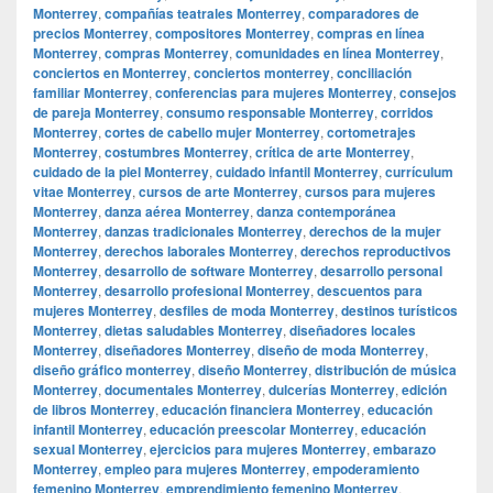
Monterrey
,
compañías teatrales Monterrey
,
comparadores de
precios Monterrey
,
compositores Monterrey
,
compras en línea
Monterrey
,
compras Monterrey
,
comunidades en línea Monterrey
,
conciertos en Monterrey
,
conciertos monterrey
,
conciliación
familiar Monterrey
,
conferencias para mujeres Monterrey
,
consejos
de pareja Monterrey
,
consumo responsable Monterrey
,
corridos
Monterrey
,
cortes de cabello mujer Monterrey
,
cortometrajes
Monterrey
,
costumbres Monterrey
,
crítica de arte Monterrey
,
cuidado de la piel Monterrey
,
cuidado infantil Monterrey
,
currículum
vitae Monterrey
,
cursos de arte Monterrey
,
cursos para mujeres
Monterrey
,
danza aérea Monterrey
,
danza contemporánea
Monterrey
,
danzas tradicionales Monterrey
,
derechos de la mujer
Monterrey
,
derechos laborales Monterrey
,
derechos reproductivos
Monterrey
,
desarrollo de software Monterrey
,
desarrollo personal
Monterrey
,
desarrollo profesional Monterrey
,
descuentos para
mujeres Monterrey
,
desfiles de moda Monterrey
,
destinos turísticos
Monterrey
,
dietas saludables Monterrey
,
diseñadores locales
Monterrey
,
diseñadores Monterrey
,
diseño de moda Monterrey
,
diseño gráfico monterrey
,
diseño Monterrey
,
distribución de música
Monterrey
,
documentales Monterrey
,
dulcerías Monterrey
,
edición
de libros Monterrey
,
educación financiera Monterrey
,
educación
infantil Monterrey
,
educación preescolar Monterrey
,
educación
sexual Monterrey
,
ejercicios para mujeres Monterrey
,
embarazo
Monterrey
,
empleo para mujeres Monterrey
,
empoderamiento
femenino Monterrey
,
emprendimiento femenino Monterrey
,