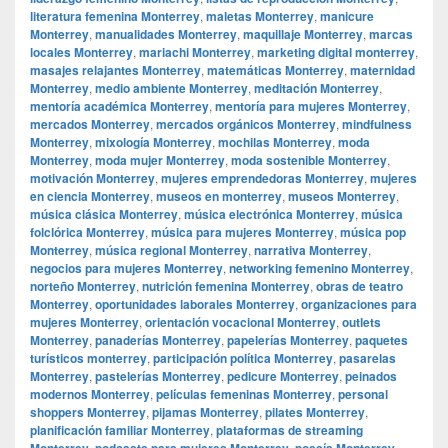
literatura femenina Monterrey
,
maletas Monterrey
,
manicure
Monterrey
,
manualidades Monterrey
,
maquillaje Monterrey
,
marcas
locales Monterrey
,
mariachi Monterrey
,
marketing digital monterrey
,
masajes relajantes Monterrey
,
matemáticas Monterrey
,
maternidad
Monterrey
,
medio ambiente Monterrey
,
meditación Monterrey
,
mentoría académica Monterrey
,
mentoría para mujeres Monterrey
,
mercados Monterrey
,
mercados orgánicos Monterrey
,
mindfulness
Monterrey
,
mixología Monterrey
,
mochilas Monterrey
,
moda
Monterrey
,
moda mujer Monterrey
,
moda sostenible Monterrey
,
motivación Monterrey
,
mujeres emprendedoras Monterrey
,
mujeres
en ciencia Monterrey
,
museos en monterrey
,
museos Monterrey
,
música clásica Monterrey
,
música electrónica Monterrey
,
música
folclórica Monterrey
,
música para mujeres Monterrey
,
música pop
Monterrey
,
música regional Monterrey
,
narrativa Monterrey
,
negocios para mujeres Monterrey
,
networking femenino Monterrey
,
norteño Monterrey
,
nutrición femenina Monterrey
,
obras de teatro
Monterrey
,
oportunidades laborales Monterrey
,
organizaciones para
mujeres Monterrey
,
orientación vocacional Monterrey
,
outlets
Monterrey
,
panaderías Monterrey
,
papelerías Monterrey
,
paquetes
turísticos monterrey
,
participación política Monterrey
,
pasarelas
Monterrey
,
pastelerías Monterrey
,
pedicure Monterrey
,
peinados
modernos Monterrey
,
películas femeninas Monterrey
,
personal
shoppers Monterrey
,
pijamas Monterrey
,
pilates Monterrey
,
planificación familiar Monterrey
,
plataformas de streaming
Monterrey
,
podcasts para mujeres Monterrey
,
poesía Monterrey
,