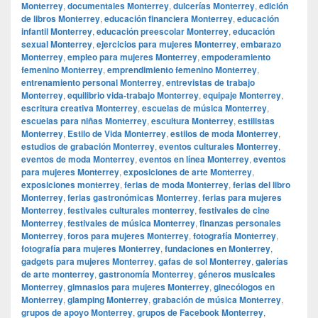
Monterrey
,
documentales Monterrey
,
dulcerías Monterrey
,
edición
de libros Monterrey
,
educación financiera Monterrey
,
educación
infantil Monterrey
,
educación preescolar Monterrey
,
educación
sexual Monterrey
,
ejercicios para mujeres Monterrey
,
embarazo
Monterrey
,
empleo para mujeres Monterrey
,
empoderamiento
femenino Monterrey
,
emprendimiento femenino Monterrey
,
entrenamiento personal Monterrey
,
entrevistas de trabajo
Monterrey
,
equilibrio vida-trabajo Monterrey
,
equipaje Monterrey
,
escritura creativa Monterrey
,
escuelas de música Monterrey
,
escuelas para niñas Monterrey
,
escultura Monterrey
,
estilistas
Monterrey
,
Estilo de Vida Monterrey
,
estilos de moda Monterrey
,
estudios de grabación Monterrey
,
eventos culturales Monterrey
,
eventos de moda Monterrey
,
eventos en línea Monterrey
,
eventos
para mujeres Monterrey
,
exposiciones de arte Monterrey
,
exposiciones monterrey
,
ferias de moda Monterrey
,
ferias del libro
Monterrey
,
ferias gastronómicas Monterrey
,
ferias para mujeres
Monterrey
,
festivales culturales monterrey
,
festivales de cine
Monterrey
,
festivales de música Monterrey
,
finanzas personales
Monterrey
,
foros para mujeres Monterrey
,
fotografía Monterrey
,
fotografía para mujeres Monterrey
,
fundaciones en Monterrey
,
gadgets para mujeres Monterrey
,
gafas de sol Monterrey
,
galerías
de arte monterrey
,
gastronomía Monterrey
,
géneros musicales
Monterrey
,
gimnasios para mujeres Monterrey
,
ginecólogos en
Monterrey
,
glamping Monterrey
,
grabación de música Monterrey
,
grupos de apoyo Monterrey
,
grupos de Facebook Monterrey
,