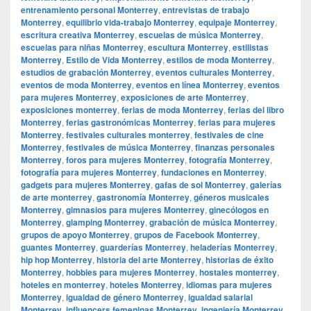
entrenamiento personal Monterrey
,
entrevistas de trabajo
Monterrey
,
equilibrio vida-trabajo Monterrey
,
equipaje Monterrey
,
escritura creativa Monterrey
,
escuelas de música Monterrey
,
escuelas para niñas Monterrey
,
escultura Monterrey
,
estilistas
Monterrey
,
Estilo de Vida Monterrey
,
estilos de moda Monterrey
,
estudios de grabación Monterrey
,
eventos culturales Monterrey
,
eventos de moda Monterrey
,
eventos en línea Monterrey
,
eventos
para mujeres Monterrey
,
exposiciones de arte Monterrey
,
exposiciones monterrey
,
ferias de moda Monterrey
,
ferias del libro
Monterrey
,
ferias gastronómicas Monterrey
,
ferias para mujeres
Monterrey
,
festivales culturales monterrey
,
festivales de cine
Monterrey
,
festivales de música Monterrey
,
finanzas personales
Monterrey
,
foros para mujeres Monterrey
,
fotografía Monterrey
,
fotografía para mujeres Monterrey
,
fundaciones en Monterrey
,
gadgets para mujeres Monterrey
,
gafas de sol Monterrey
,
galerías
de arte monterrey
,
gastronomía Monterrey
,
géneros musicales
Monterrey
,
gimnasios para mujeres Monterrey
,
ginecólogos en
Monterrey
,
glamping Monterrey
,
grabación de música Monterrey
,
grupos de apoyo Monterrey
,
grupos de Facebook Monterrey
,
guantes Monterrey
,
guarderías Monterrey
,
heladerías Monterrey
,
hip hop Monterrey
,
historia del arte Monterrey
,
historias de éxito
Monterrey
,
hobbies para mujeres Monterrey
,
hostales monterrey
,
hoteles en monterrey
,
hoteles Monterrey
,
idiomas para mujeres
Monterrey
,
igualdad de género Monterrey
,
igualdad salarial
Monterrey
,
influencers femeninas Monterrey
,
ingeniería Monterrey
,