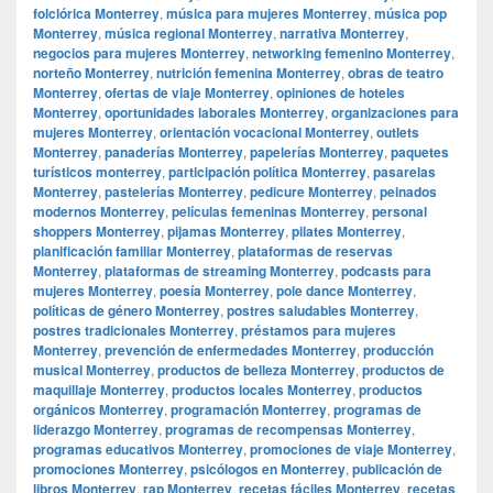
folclórica Monterrey
,
música para mujeres Monterrey
,
música pop
Monterrey
,
música regional Monterrey
,
narrativa Monterrey
,
negocios para mujeres Monterrey
,
networking femenino Monterrey
,
norteño Monterrey
,
nutrición femenina Monterrey
,
obras de teatro
Monterrey
,
ofertas de viaje Monterrey
,
opiniones de hoteles
Monterrey
,
oportunidades laborales Monterrey
,
organizaciones para
mujeres Monterrey
,
orientación vocacional Monterrey
,
outlets
Monterrey
,
panaderías Monterrey
,
papelerías Monterrey
,
paquetes
turísticos monterrey
,
participación política Monterrey
,
pasarelas
Monterrey
,
pastelerías Monterrey
,
pedicure Monterrey
,
peinados
modernos Monterrey
,
películas femeninas Monterrey
,
personal
shoppers Monterrey
,
pijamas Monterrey
,
pilates Monterrey
,
planificación familiar Monterrey
,
plataformas de reservas
Monterrey
,
plataformas de streaming Monterrey
,
podcasts para
mujeres Monterrey
,
poesía Monterrey
,
pole dance Monterrey
,
políticas de género Monterrey
,
postres saludables Monterrey
,
postres tradicionales Monterrey
,
préstamos para mujeres
Monterrey
,
prevención de enfermedades Monterrey
,
producción
musical Monterrey
,
productos de belleza Monterrey
,
productos de
maquillaje Monterrey
,
productos locales Monterrey
,
productos
orgánicos Monterrey
,
programación Monterrey
,
programas de
liderazgo Monterrey
,
programas de recompensas Monterrey
,
programas educativos Monterrey
,
promociones de viaje Monterrey
,
promociones Monterrey
,
psicólogos en Monterrey
,
publicación de
libros Monterrey
,
rap Monterrey
,
recetas fáciles Monterrey
,
recetas