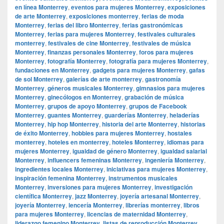
en línea Monterrey
,
eventos para mujeres Monterrey
,
exposiciones
de arte Monterrey
,
exposiciones monterrey
,
ferias de moda
Monterrey
,
ferias del libro Monterrey
,
ferias gastronómicas
Monterrey
,
ferias para mujeres Monterrey
,
festivales culturales
monterrey
,
festivales de cine Monterrey
,
festivales de música
Monterrey
,
finanzas personales Monterrey
,
foros para mujeres
Monterrey
,
fotografía Monterrey
,
fotografía para mujeres Monterrey
,
fundaciones en Monterrey
,
gadgets para mujeres Monterrey
,
gafas
de sol Monterrey
,
galerías de arte monterrey
,
gastronomía
Monterrey
,
géneros musicales Monterrey
,
gimnasios para mujeres
Monterrey
,
ginecólogos en Monterrey
,
grabación de música
Monterrey
,
grupos de apoyo Monterrey
,
grupos de Facebook
Monterrey
,
guantes Monterrey
,
guarderías Monterrey
,
heladerías
Monterrey
,
hip hop Monterrey
,
historia del arte Monterrey
,
historias
de éxito Monterrey
,
hobbies para mujeres Monterrey
,
hostales
monterrey
,
hoteles en monterrey
,
hoteles Monterrey
,
idiomas para
mujeres Monterrey
,
igualdad de género Monterrey
,
igualdad salarial
Monterrey
,
influencers femeninas Monterrey
,
ingeniería Monterrey
,
ingredientes locales Monterrey
,
iniciativas para mujeres Monterrey
,
inspiración femenina Monterrey
,
instrumentos musicales
Monterrey
,
inversiones para mujeres Monterrey
,
investigación
científica Monterrey
,
jazz Monterrey
,
joyería artesanal Monterrey
,
joyería Monterrey
,
lencería Monterrey
,
librerías monterrey
,
libros
para mujeres Monterrey
,
licencias de maternidad Monterrey
,
liderazgo femenino Monterrey
,
listas de reproducción Monterrey
,