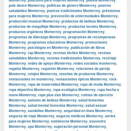
pole dance Monterrey
,
políticas de género Monterrey
,
postres
saludables Monterrey
,
postres tradicionales Monterrey
,
préstamos
para mujeres Monterrey
,
prevención de enfermedades Monterrey
,
producción musical Monterrey
,
productos de belleza Monterrey
,
productos de maquillaje Monterrey
,
productos locales Monterrey
,
productos orgánicos Monterrey
,
programación Monterrey
,
programas de liderazgo Monterrey
,
programas de recompensas
Monterrey
,
programas educativos Monterrey
,
promociones
Monterrey
,
psicólogos en Monterrey
,
publicación de libros
Monterrey
,
rap Monterrey
,
recetas fáciles Monterrey
,
recetas
saludables Monterrey
,
recetas tradicionales Monterrey
,
reciclaje
Monterrey
,
redes de apoyo Monterrey
,
redes sociales monterrey
,
regalos Monterrey
,
reguetón Monterrey
,
relaciones de pareja
Monterrey
,
relojes Monterrey
,
reseñas de productos Monterrey
,
restaurantes en monterrey
,
restaurantes típicos Monterrey
,
rock
Monterrey
,
ropa de maternidad Monterrey
,
ropa de moda Monterrey
,
ropa deportiva Monterrey
,
ropa ecológica Monterrey
,
ropa hecha a
mano Monterrey
,
ropa plus size Monterrey
,
rutinas de ejercicio
Monterrey
,
salones de belleza Monterrey
,
salud femenina
Monterrey
,
salud mental femenina Monterrey
,
salud sexual
Monterrey
,
sandalias Monterrey
,
seguridad en línea Monterrey
,
seguros de viaje Monterrey
,
seguros médicos Monterrey
,
series
para mujeres Monterrey
,
sombreros Monterrey
,
souvenirs
Monterrey
,
spa Monterrey
,
superación personal Monterrey
,