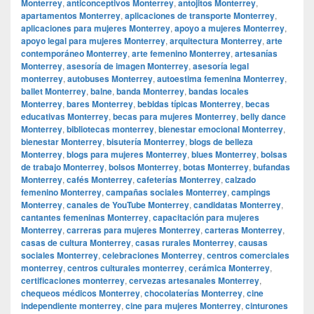
Monterrey
,
anticonceptivos Monterrey
,
antojitos Monterrey
,
apartamentos Monterrey
,
aplicaciones de transporte Monterrey
,
aplicaciones para mujeres Monterrey
,
apoyo a mujeres Monterrey
,
apoyo legal para mujeres Monterrey
,
arquitectura Monterrey
,
arte
contemporáneo Monterrey
,
arte femenino Monterrey
,
artesanías
Monterrey
,
asesoría de imagen Monterrey
,
asesoría legal
monterrey
,
autobuses Monterrey
,
autoestima femenina Monterrey
,
ballet Monterrey
,
balne
,
banda Monterrey
,
bandas locales
Monterrey
,
bares Monterrey
,
bebidas típicas Monterrey
,
becas
educativas Monterrey
,
becas para mujeres Monterrey
,
belly dance
Monterrey
,
bibliotecas monterrey
,
bienestar emocional Monterrey
,
bienestar Monterrey
,
bisutería Monterrey
,
blogs de belleza
Monterrey
,
blogs para mujeres Monterrey
,
blues Monterrey
,
bolsas
de trabajo Monterrey
,
bolsos Monterrey
,
botas Monterrey
,
bufandas
Monterrey
,
cafés Monterrey
,
cafeterías Monterrey
,
calzado
femenino Monterrey
,
campañas sociales Monterrey
,
campings
Monterrey
,
canales de YouTube Monterrey
,
candidatas Monterrey
,
cantantes femeninas Monterrey
,
capacitación para mujeres
Monterrey
,
carreras para mujeres Monterrey
,
carteras Monterrey
,
casas de cultura Monterrey
,
casas rurales Monterrey
,
causas
sociales Monterrey
,
celebraciones Monterrey
,
centros comerciales
monterrey
,
centros culturales monterrey
,
cerámica Monterrey
,
certificaciones monterrey
,
cervezas artesanales Monterrey
,
chequeos médicos Monterrey
,
chocolaterías Monterrey
,
cine
independiente monterrey
,
cine para mujeres Monterrey
,
cinturones