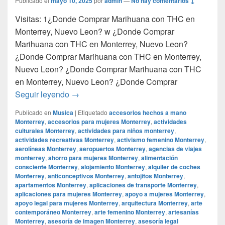
Publicado el
mayo 10, 2025
por
admin
—
No hay comentarios ↓
Visitas: 1¿Donde Comprar Marihuana con THC en
Monterrey, Nuevo Leon? w ¿Donde Comprar
Marihuana con THC en Monterrey, Nuevo Leon?
¿Donde Comprar Marihuana con THC en Monterrey,
Nuevo Leon? ¿Donde Comprar Marihuana con THC
en Monterrey, Nuevo Leon? ¿Donde Comprar
¿Donde Comprar Marihuana con THC en M
Seguir leyendo
→
Publicado en
Musica
|
Etiquetado
accesorios hechos a mano
Monterrey
,
accesorios para mujeres Monterrey
,
actividades
culturales Monterrey
,
actividades para niños monterrey
,
actividades recreativas Monterrey
,
activismo femenino Monterrey
,
aerolíneas Monterrey
,
aeropuertos Monterrey
,
agencias de viajes
monterrey
,
ahorro para mujeres Monterrey
,
alimentación
consciente Monterrey
,
alojamiento Monterrey
,
alquiler de coches
Monterrey
,
anticonceptivos Monterrey
,
antojitos Monterrey
,
apartamentos Monterrey
,
aplicaciones de transporte Monterrey
,
aplicaciones para mujeres Monterrey
,
apoyo a mujeres Monterrey
,
apoyo legal para mujeres Monterrey
,
arquitectura Monterrey
,
arte
contemporáneo Monterrey
,
arte femenino Monterrey
,
artesanías
Monterrey
,
asesoría de imagen Monterrey
,
asesoría legal