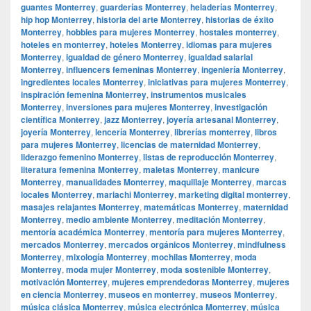
guantes Monterrey
,
guarderías Monterrey
,
heladerías Monterrey
,
hip hop Monterrey
,
historia del arte Monterrey
,
historias de éxito
Monterrey
,
hobbies para mujeres Monterrey
,
hostales monterrey
,
hoteles en monterrey
,
hoteles Monterrey
,
idiomas para mujeres
Monterrey
,
igualdad de género Monterrey
,
igualdad salarial
Monterrey
,
influencers femeninas Monterrey
,
ingeniería Monterrey
,
ingredientes locales Monterrey
,
iniciativas para mujeres Monterrey
,
inspiración femenina Monterrey
,
instrumentos musicales
Monterrey
,
inversiones para mujeres Monterrey
,
investigación
científica Monterrey
,
jazz Monterrey
,
joyería artesanal Monterrey
,
joyería Monterrey
,
lencería Monterrey
,
librerías monterrey
,
libros
para mujeres Monterrey
,
licencias de maternidad Monterrey
,
liderazgo femenino Monterrey
,
listas de reproducción Monterrey
,
literatura femenina Monterrey
,
maletas Monterrey
,
manicure
Monterrey
,
manualidades Monterrey
,
maquillaje Monterrey
,
marcas
locales Monterrey
,
mariachi Monterrey
,
marketing digital monterrey
,
masajes relajantes Monterrey
,
matemáticas Monterrey
,
maternidad
Monterrey
,
medio ambiente Monterrey
,
meditación Monterrey
,
mentoría académica Monterrey
,
mentoría para mujeres Monterrey
,
mercados Monterrey
,
mercados orgánicos Monterrey
,
mindfulness
Monterrey
,
mixología Monterrey
,
mochilas Monterrey
,
moda
Monterrey
,
moda mujer Monterrey
,
moda sostenible Monterrey
,
motivación Monterrey
,
mujeres emprendedoras Monterrey
,
mujeres
en ciencia Monterrey
,
museos en monterrey
,
museos Monterrey
,
música clásica Monterrey
,
música electrónica Monterrey
,
música