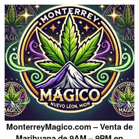
MonterreyMagico.com – Venta de
Marihuana de 9AM – 9PM en