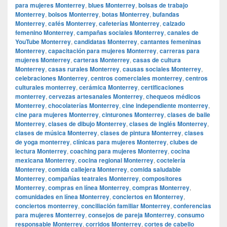
para mujeres Monterrey
,
blues Monterrey
,
bolsas de trabajo
Monterrey
,
bolsos Monterrey
,
botas Monterrey
,
bufandas
Monterrey
,
cafés Monterrey
,
cafeterías Monterrey
,
calzado
femenino Monterrey
,
campañas sociales Monterrey
,
canales de
YouTube Monterrey
,
candidatas Monterrey
,
cantantes femeninas
Monterrey
,
capacitación para mujeres Monterrey
,
carreras para
mujeres Monterrey
,
carteras Monterrey
,
casas de cultura
Monterrey
,
casas rurales Monterrey
,
causas sociales Monterrey
,
celebraciones Monterrey
,
centros comerciales monterrey
,
centros
culturales monterrey
,
cerámica Monterrey
,
certificaciones
monterrey
,
cervezas artesanales Monterrey
,
chequeos médicos
Monterrey
,
chocolaterías Monterrey
,
cine independiente monterrey
,
cine para mujeres Monterrey
,
cinturones Monterrey
,
clases de baile
Monterrey
,
clases de dibujo Monterrey
,
clases de inglés Monterrey
,
clases de música Monterrey
,
clases de pintura Monterrey
,
clases
de yoga monterrey
,
clínicas para mujeres Monterrey
,
clubes de
lectura Monterrey
,
coaching para mujeres Monterrey
,
cocina
mexicana Monterrey
,
cocina regional Monterrey
,
coctelería
Monterrey
,
comida callejera Monterrey
,
comida saludable
Monterrey
,
compañías teatrales Monterrey
,
compositores
Monterrey
,
compras en línea Monterrey
,
compras Monterrey
,
comunidades en línea Monterrey
,
conciertos en Monterrey
,
conciertos monterrey
,
conciliación familiar Monterrey
,
conferencias
para mujeres Monterrey
,
consejos de pareja Monterrey
,
consumo
responsable Monterrey
,
corridos Monterrey
,
cortes de cabello