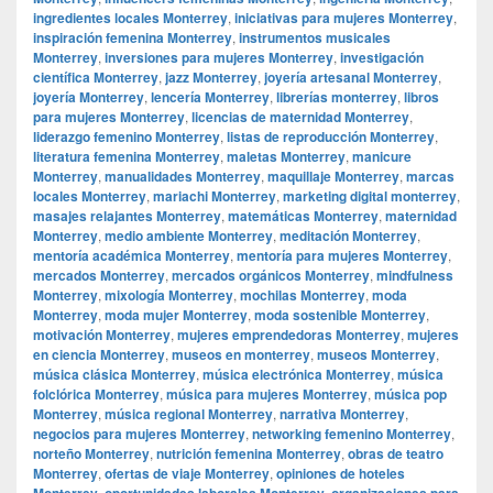
ingredientes locales Monterrey
,
iniciativas para mujeres Monterrey
,
inspiración femenina Monterrey
,
instrumentos musicales
Monterrey
,
inversiones para mujeres Monterrey
,
investigación
científica Monterrey
,
jazz Monterrey
,
joyería artesanal Monterrey
,
joyería Monterrey
,
lencería Monterrey
,
librerías monterrey
,
libros
para mujeres Monterrey
,
licencias de maternidad Monterrey
,
liderazgo femenino Monterrey
,
listas de reproducción Monterrey
,
literatura femenina Monterrey
,
maletas Monterrey
,
manicure
Monterrey
,
manualidades Monterrey
,
maquillaje Monterrey
,
marcas
locales Monterrey
,
mariachi Monterrey
,
marketing digital monterrey
,
masajes relajantes Monterrey
,
matemáticas Monterrey
,
maternidad
Monterrey
,
medio ambiente Monterrey
,
meditación Monterrey
,
mentoría académica Monterrey
,
mentoría para mujeres Monterrey
,
mercados Monterrey
,
mercados orgánicos Monterrey
,
mindfulness
Monterrey
,
mixología Monterrey
,
mochilas Monterrey
,
moda
Monterrey
,
moda mujer Monterrey
,
moda sostenible Monterrey
,
motivación Monterrey
,
mujeres emprendedoras Monterrey
,
mujeres
en ciencia Monterrey
,
museos en monterrey
,
museos Monterrey
,
música clásica Monterrey
,
música electrónica Monterrey
,
música
folclórica Monterrey
,
música para mujeres Monterrey
,
música pop
Monterrey
,
música regional Monterrey
,
narrativa Monterrey
,
negocios para mujeres Monterrey
,
networking femenino Monterrey
,
norteño Monterrey
,
nutrición femenina Monterrey
,
obras de teatro
Monterrey
,
ofertas de viaje Monterrey
,
opiniones de hoteles
Monterrey
,
oportunidades laborales Monterrey
,
organizaciones para