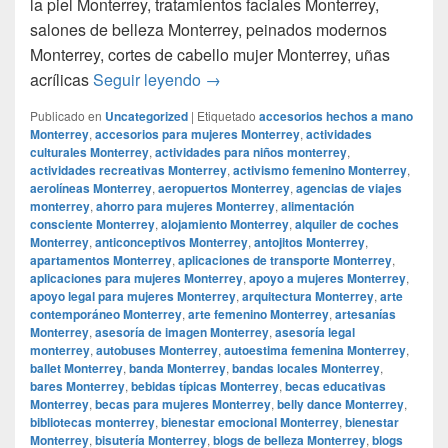
la piel Monterrey, tratamientos faciales Monterrey,
salones de belleza Monterrey, peinados modernos
Monterrey, cortes de cabello mujer Monterrey, uñas
Smoke Shop Monterrey Monterrey
acrílicas
Seguir leyendo
→
Publicado en
Uncategorized
|
Etiquetado
accesorios hechos a mano
Monterrey
,
accesorios para mujeres Monterrey
,
actividades
culturales Monterrey
,
actividades para niños monterrey
,
actividades recreativas Monterrey
,
activismo femenino Monterrey
,
aerolíneas Monterrey
,
aeropuertos Monterrey
,
agencias de viajes
monterrey
,
ahorro para mujeres Monterrey
,
alimentación
consciente Monterrey
,
alojamiento Monterrey
,
alquiler de coches
Monterrey
,
anticonceptivos Monterrey
,
antojitos Monterrey
,
apartamentos Monterrey
,
aplicaciones de transporte Monterrey
,
aplicaciones para mujeres Monterrey
,
apoyo a mujeres Monterrey
,
apoyo legal para mujeres Monterrey
,
arquitectura Monterrey
,
arte
contemporáneo Monterrey
,
arte femenino Monterrey
,
artesanías
Monterrey
,
asesoría de imagen Monterrey
,
asesoría legal
monterrey
,
autobuses Monterrey
,
autoestima femenina Monterrey
,
ballet Monterrey
,
banda Monterrey
,
bandas locales Monterrey
,
bares Monterrey
,
bebidas típicas Monterrey
,
becas educativas
Monterrey
,
becas para mujeres Monterrey
,
belly dance Monterrey
,
bibliotecas monterrey
,
bienestar emocional Monterrey
,
bienestar
Monterrey
,
bisutería Monterrey
,
blogs de belleza Monterrey
,
blogs