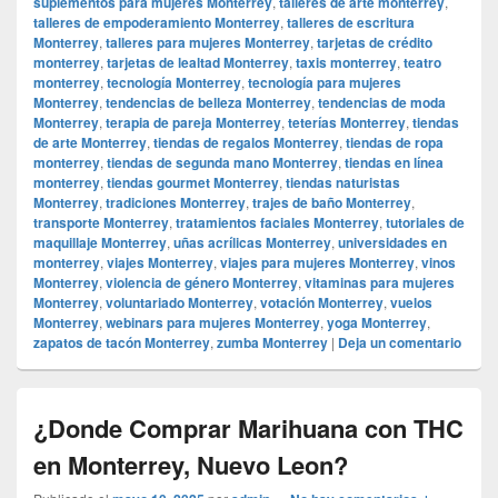
suplementos para mujeres Monterrey
,
talleres de arte monterrey
,
talleres de empoderamiento Monterrey
,
talleres de escritura
Monterrey
,
talleres para mujeres Monterrey
,
tarjetas de crédito
monterrey
,
tarjetas de lealtad Monterrey
,
taxis monterrey
,
teatro
monterrey
,
tecnología Monterrey
,
tecnología para mujeres
Monterrey
,
tendencias de belleza Monterrey
,
tendencias de moda
Monterrey
,
terapia de pareja Monterrey
,
teterías Monterrey
,
tiendas
de arte Monterrey
,
tiendas de regalos Monterrey
,
tiendas de ropa
monterrey
,
tiendas de segunda mano Monterrey
,
tiendas en línea
monterrey
,
tiendas gourmet Monterrey
,
tiendas naturistas
Monterrey
,
tradiciones Monterrey
,
trajes de baño Monterrey
,
transporte Monterrey
,
tratamientos faciales Monterrey
,
tutoriales de
maquillaje Monterrey
,
uñas acrílicas Monterrey
,
universidades en
monterrey
,
viajes Monterrey
,
viajes para mujeres Monterrey
,
vinos
Monterrey
,
violencia de género Monterrey
,
vitaminas para mujeres
Monterrey
,
voluntariado Monterrey
,
votación Monterrey
,
vuelos
Monterrey
,
webinars para mujeres Monterrey
,
yoga Monterrey
,
zapatos de tacón Monterrey
,
zumba Monterrey
|
Deja un comentario
¿Donde Comprar Marihuana con THC
en Monterrey, Nuevo Leon?