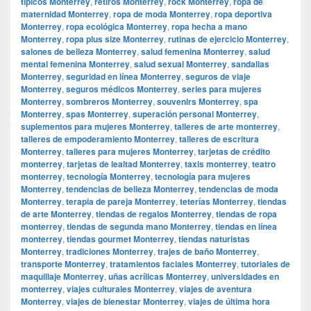
típicos Monterrey
,
retiros Monterrey
,
rock Monterrey
,
ropa de
maternidad Monterrey
,
ropa de moda Monterrey
,
ropa deportiva
Monterrey
,
ropa ecológica Monterrey
,
ropa hecha a mano
Monterrey
,
ropa plus size Monterrey
,
rutinas de ejercicio Monterrey
,
salones de belleza Monterrey
,
salud femenina Monterrey
,
salud
mental femenina Monterrey
,
salud sexual Monterrey
,
sandalias
Monterrey
,
seguridad en línea Monterrey
,
seguros de viaje
Monterrey
,
seguros médicos Monterrey
,
series para mujeres
Monterrey
,
sombreros Monterrey
,
souvenirs Monterrey
,
spa
Monterrey
,
spas Monterrey
,
superación personal Monterrey
,
suplementos para mujeres Monterrey
,
talleres de arte monterrey
,
talleres de empoderamiento Monterrey
,
talleres de escritura
Monterrey
,
talleres para mujeres Monterrey
,
tarjetas de crédito
monterrey
,
tarjetas de lealtad Monterrey
,
taxis monterrey
,
teatro
monterrey
,
tecnología Monterrey
,
tecnología para mujeres
Monterrey
,
tendencias de belleza Monterrey
,
tendencias de moda
Monterrey
,
terapia de pareja Monterrey
,
teterías Monterrey
,
tiendas
de arte Monterrey
,
tiendas de regalos Monterrey
,
tiendas de ropa
monterrey
,
tiendas de segunda mano Monterrey
,
tiendas en línea
monterrey
,
tiendas gourmet Monterrey
,
tiendas naturistas
Monterrey
,
tradiciones Monterrey
,
trajes de baño Monterrey
,
transporte Monterrey
,
tratamientos faciales Monterrey
,
tutoriales de
maquillaje Monterrey
,
uñas acrílicas Monterrey
,
universidades en
monterrey
,
viajes culturales Monterrey
,
viajes de aventura
Monterrey
,
viajes de bienestar Monterrey
,
viajes de última hora