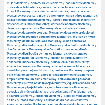
mujer Monterrey
,
cortometrajes Monterrey
,
costumbres Monterrey
,
crítica de arte Monterrey
,
cuidado de la piel Monterrey
,
cuidado
infantil Monterrey
,
currículum vitae Monterrey
,
cursos de arte
Monterrey
,
cursos para mujeres Monterrey
,
danza aérea Monterrey
,
danza contemporánea Monterrey
,
danzas tradicionales Monterrey
,
derechos de la mujer Monterrey
,
derechos laborales Monterrey
,
derechos reproductivos Monterrey
,
desarrollo de software
Monterrey
,
desarrollo personal Monterrey
,
desarrollo profesional
Monterrey
,
descuentos para mujeres Monterrey
,
desfiles de moda
Monterrey
,
destinos turísticos Monterrey
,
dietas saludables
Monterrey
,
diseñadores locales Monterrey
,
diseñadores Monterrey
,
diseño de moda Monterrey
,
diseño gráfico monterrey
,
diseño
Monterrey
,
distribución de música Monterrey
,
documentales
Monterrey
,
dulcerías Monterrey
,
edición de libros Monterrey
,
educación financiera Monterrey
,
educación infantil Monterrey
,
educación preescolar Monterrey
,
educación sexual Monterrey
,
ejercicios para mujeres Monterrey
,
embarazo Monterrey
,
empleo
para mujeres Monterrey
,
empoderamiento femenino Monterrey
,
emprendimiento femenino Monterrey
,
entrenamiento personal
Monterrey
,
entrevistas de trabajo Monterrey
,
equilibrio vida-trabajo
Monterrey
,
equipaje Monterrey
,
escritura creativa Monterrey
,
escuelas de música Monterrey
,
escuelas para niñas Monterrey
,
escultura Monterrey
,
estilistas Monterrey
,
Estilo de Vida Monterrey
,
estilos de moda Monterrey
,
estudios de grabación Monterrey
,
eventos culturales Monterrey
,
eventos de moda Monterrey
,
eventos