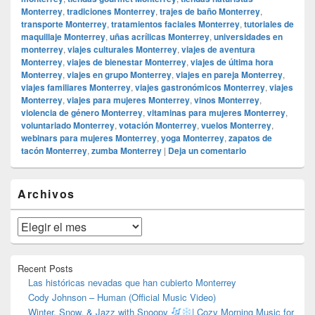
Monterrey
,
tradiciones Monterrey
,
trajes de baño Monterrey
,
transporte Monterrey
,
tratamientos faciales Monterrey
,
tutoriales de
maquillaje Monterrey
,
uñas acrílicas Monterrey
,
universidades en
monterrey
,
viajes culturales Monterrey
,
viajes de aventura
Monterrey
,
viajes de bienestar Monterrey
,
viajes de última hora
Monterrey
,
viajes en grupo Monterrey
,
viajes en pareja Monterrey
,
viajes familiares Monterrey
,
viajes gastronómicos Monterrey
,
viajes
Monterrey
,
viajes para mujeres Monterrey
,
vinos Monterrey
,
violencia de género Monterrey
,
vitaminas para mujeres Monterrey
,
voluntariado Monterrey
,
votación Monterrey
,
vuelos Monterrey
,
webinars para mujeres Monterrey
,
yoga Monterrey
,
zapatos de
tacón Monterrey
,
zumba Monterrey
|
Deja un comentario
El
Archivos
área
de
widget
Archivos
barra
lateral
primaria
Recent Posts
Las históricas nevadas que han cubierto Monterrey
Cody Johnson – Human (Official Music Video)
Winter, Snow, & Jazz with Snoopy
| Cozy Morning Music for