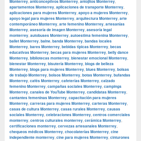
Monterrey
,
anticonceptivos Monterrey
,
antojitos Monterrey
,
apartamentos Monterrey
,
aplicaciones de transporte Monterrey
,
aplicaciones para mujeres Monterrey
,
apoyo a mujeres Monterrey
,
apoyo legal para mujeres Monterrey
,
arquitectura Monterrey
,
arte
contemporáneo Monterrey
,
arte femenino Monterrey
,
artesanías
Monterrey
,
asesoría de imagen Monterrey
,
asesoría legal
monterrey
,
autobuses Monterrey
,
autoestima femenina Monterrey
,
ballet Monterrey
,
balne
,
banda Monterrey
,
bandas locales
Monterrey
,
bares Monterrey
,
bebidas típicas Monterrey
,
becas
educativas Monterrey
,
becas para mujeres Monterrey
,
belly dance
Monterrey
,
bibliotecas monterrey
,
bienestar emocional Monterrey
,
bienestar Monterrey
,
bisutería Monterrey
,
blogs de belleza
Monterrey
,
blogs para mujeres Monterrey
,
blues Monterrey
,
bolsas
de trabajo Monterrey
,
bolsos Monterrey
,
botas Monterrey
,
bufandas
Monterrey
,
cafés Monterrey
,
cafeterías Monterrey
,
calzado
femenino Monterrey
,
campañas sociales Monterrey
,
campings
Monterrey
,
canales de YouTube Monterrey
,
candidatas Monterrey
,
cantantes femeninas Monterrey
,
capacitación para mujeres
Monterrey
,
carreras para mujeres Monterrey
,
carteras Monterrey
,
casas de cultura Monterrey
,
casas rurales Monterrey
,
causas
sociales Monterrey
,
celebraciones Monterrey
,
centros comerciales
monterrey
,
centros culturales monterrey
,
cerámica Monterrey
,
certificaciones monterrey
,
cervezas artesanales Monterrey
,
chequeos médicos Monterrey
,
chocolaterías Monterrey
,
cine
independiente monterrey
,
cine para mujeres Monterrey
,
cinturones