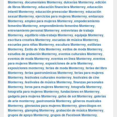
Monterrey
,
documentales Monterrey
,
dulcerías Monterrey
,
edición
de libros Monterrey
,
educación financiera Monterrey
,
educación
infantil Monterrey
,
educación preescolar Monterrey
,
educación
sexual Monterrey
,
ejercicios para mujeres Monterrey
,
embarazo
Monterrey
,
empleo para mujeres Monterrey
,
empoderamiento
femenino Monterrey
,
emprendimiento femenino Monterrey
,
entrenamiento personal Monterrey
,
entrevistas de trabajo
Monterrey
,
equilibrio vida-trabajo Monterrey
,
equipaje Monterrey
,
escritura creativa Monterrey
,
escuelas de música Monterrey
,
escuelas para niñas Monterrey
,
escultura Monterrey
,
estilistas
Monterrey
,
Estilo de Vida Monterrey
,
estilos de moda Monterrey
,
estudios de grabación Monterrey
,
eventos culturales Monterrey
,
eventos de moda Monterrey
,
eventos en línea Monterrey
,
eventos
para mujeres Monterrey
,
exposiciones de arte Monterrey
,
exposiciones monterrey
,
ferias de moda Monterrey
,
ferias del libro
Monterrey
,
ferias gastronómicas Monterrey
,
ferias para mujeres
Monterrey
,
festivales culturales monterrey
,
festivales de cine
Monterrey
,
festivales de música Monterrey
,
finanzas personales
Monterrey
,
foros para mujeres Monterrey
,
fotografía Monterrey
,
fotografía para mujeres Monterrey
,
fundaciones en Monterrey
,
gadgets para mujeres Monterrey
,
gafas de sol Monterrey
,
galerías
de arte monterrey
,
gastronomía Monterrey
,
géneros musicales
Monterrey
,
gimnasios para mujeres Monterrey
,
ginecólogos en
Monterrey
,
glamping Monterrey
,
grabación de música Monterrey
,
grupos de apoyo Monterrey
,
grupos de Facebook Monterrey
,