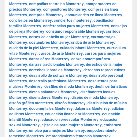
Monterrey
,
compañías teatrales Monterrey
,
comparadores de
precios Monterrey
,
compositores Monterrey
,
compras en línea
Monterrey
,
compras Monterrey
,
comunidades en línea Monterrey
,
conciertos en Monterrey
,
conciertos monterrey
,
conciliación
familiar Monterrey
,
conferencias para mujeres Monterrey
,
consejos
de pareja Monterrey
,
consumo responsable Monterrey
,
corridos
Monterrey
,
cortes de cabello mujer Monterrey
,
cortometrajes
Monterrey
,
costumbres Monterrey
,
crítica de arte Monterrey
,
cuidado de la piel Monterrey
,
cuidado infantil Monterrey
,
currículum
vitae Monterrey
,
cursos de arte Monterrey
,
cursos para mujeres
Monterrey
,
danza aérea Monterrey
,
danza contemporánea
Monterrey
,
danzas tradicionales Monterrey
,
derechos de la mujer
Monterrey
,
derechos laborales Monterrey
,
derechos reproductivos
Monterrey
,
desarrollo de software Monterrey
,
desarrollo personal
Monterrey
,
desarrollo profesional Monterrey
,
descuentos para
mujeres Monterrey
,
desfiles de moda Monterrey
,
destinos turísticos
Monterrey
,
dietas saludables Monterrey
,
diseñadores locales
Monterrey
,
diseñadores Monterrey
,
diseño de moda Monterrey
,
diseño gráfico monterrey
,
diseño Monterrey
,
distribución de música
Monterrey
,
documentales Monterrey
,
dulcerías Monterrey
,
edición
de libros Monterrey
,
educación financiera Monterrey
,
educación
infantil Monterrey
,
educación preescolar Monterrey
,
educación
sexual Monterrey
,
ejercicios para mujeres Monterrey
,
embarazo
Monterrey
,
empleo para mujeres Monterrey
,
empoderamiento
femenino Monterrey
,
emprendimiento femenino Monterrey
,