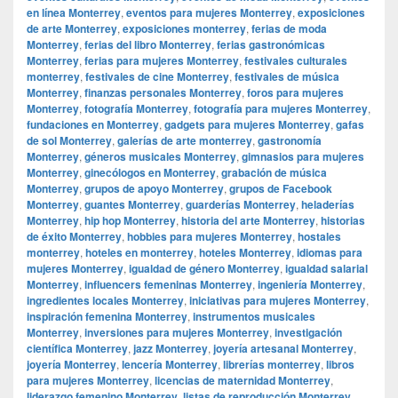
en línea Monterrey
,
eventos para mujeres Monterrey
,
exposiciones
de arte Monterrey
,
exposiciones monterrey
,
ferias de moda
Monterrey
,
ferias del libro Monterrey
,
ferias gastronómicas
Monterrey
,
ferias para mujeres Monterrey
,
festivales culturales
monterrey
,
festivales de cine Monterrey
,
festivales de música
Monterrey
,
finanzas personales Monterrey
,
foros para mujeres
Monterrey
,
fotografía Monterrey
,
fotografía para mujeres Monterrey
,
fundaciones en Monterrey
,
gadgets para mujeres Monterrey
,
gafas
de sol Monterrey
,
galerías de arte monterrey
,
gastronomía
Monterrey
,
géneros musicales Monterrey
,
gimnasios para mujeres
Monterrey
,
ginecólogos en Monterrey
,
grabación de música
Monterrey
,
grupos de apoyo Monterrey
,
grupos de Facebook
Monterrey
,
guantes Monterrey
,
guarderías Monterrey
,
heladerías
Monterrey
,
hip hop Monterrey
,
historia del arte Monterrey
,
historias
de éxito Monterrey
,
hobbies para mujeres Monterrey
,
hostales
monterrey
,
hoteles en monterrey
,
hoteles Monterrey
,
idiomas para
mujeres Monterrey
,
igualdad de género Monterrey
,
igualdad salarial
Monterrey
,
influencers femeninas Monterrey
,
ingeniería Monterrey
,
ingredientes locales Monterrey
,
iniciativas para mujeres Monterrey
,
inspiración femenina Monterrey
,
instrumentos musicales
Monterrey
,
inversiones para mujeres Monterrey
,
investigación
científica Monterrey
,
jazz Monterrey
,
joyería artesanal Monterrey
,
joyería Monterrey
,
lencería Monterrey
,
librerías monterrey
,
libros
para mujeres Monterrey
,
licencias de maternidad Monterrey
,
liderazgo femenino Monterrey
,
listas de reproducción Monterrey
,