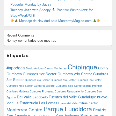
Peaceful Monday by Jazzy
Tuesday Jazz with Snoopy
Positive Winter Jazz for
Study/Work/Chill
Mensaje de Navidad para MonterreyMagico.com
Recent Comments
No hay comentarios que mostrar.
Etiquetas
Chipinque
#apodaca
Contry
Barrio Antiguo
Centro Monterrey
Cumbres
Cumbres 1er Sector
Cumbres 2do Sector
Cumbres
3er Sector
Cumbres 4to Sector
Cumbres 5to Sector
Cumbres 6to Sector
Cumbres 7mo Sector
Cumbres Allegro
Cumbres Elite
Cumbres Elite Premier
Cumbres Madeira
Cumbres Provenza
Cumbres Renacimiento
Cumbres San
Del Valle
Fuentes del Valle
Guadalupe nuevo
Escobedo
Agustín
leon
La Estanzuela
Las Lomas
mitras centro
Lomas del Valle
Parque Fundidora
Monterrey Centro
Real de
San nicolas
San Agustín
San Jerónimo