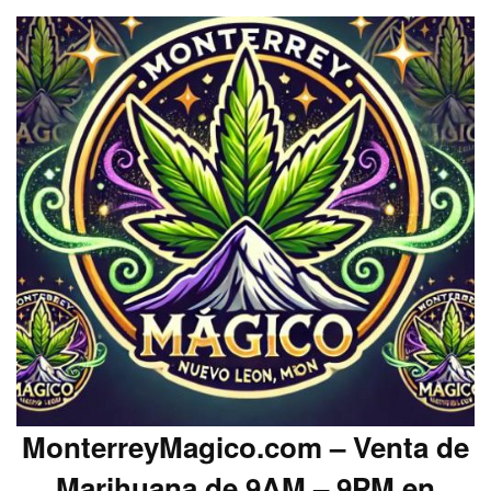
MonterreyMagico.com – Venta de
Marihuana de 9AM – 9PM en