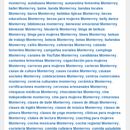
monterrey
,
autobuses Monterrey
,
autoestima femenina Monterrey
,
ballet Monterrey
,
balne
,
banda Monterrey
,
bandas locales
Monterrey
,
bares Monterrey
,
bebidas típicas Monterrey
,
becas
educativas Monterrey
,
becas para mujeres Monterrey
,
belly dance
Monterrey
,
bibliotecas monterrey
,
bienestar emocional Monterrey
,
bienestar Monterrey
,
bisutería Monterrey
,
blogs de belleza
Monterrey
,
blogs para mujeres Monterrey
,
blues Monterrey
,
bolsas
de trabajo Monterrey
,
bolsos Monterrey
,
botas Monterrey
,
bufandas
Monterrey
,
cafés Monterrey
,
cafeterías Monterrey
,
calzado
femenino Monterrey
,
campañas sociales Monterrey
,
campings
Monterrey
,
canales de YouTube Monterrey
,
candidatas Monterrey
,
cantantes femeninas Monterrey
,
capacitación para mujeres
Monterrey
,
carreras para mujeres Monterrey
,
carteras Monterrey
,
casas de cultura Monterrey
,
casas rurales Monterrey
,
causas
sociales Monterrey
,
celebraciones Monterrey
,
centros comerciales
monterrey
,
centros culturales monterrey
,
cerámica Monterrey
,
certificaciones monterrey
,
cervezas artesanales Monterrey
,
chequeos médicos Monterrey
,
chocolaterías Monterrey
,
cine
independiente monterrey
,
cine para mujeres Monterrey
,
cinturones
Monterrey
,
clases de baile Monterrey
,
clases de dibujo Monterrey
,
clases de inglés Monterrey
,
clases de música Monterrey
,
clases de
pintura Monterrey
,
clases de yoga monterrey
,
clínicas para mujeres
Monterrey
,
clubes de lectura Monterrey
,
coaching para mujeres
Monterrey
,
cocina mexicana Monterrey
,
cocina regional Monterrey
,
coctelería Monterrey
,
comida callejera Monterrey
,
comida saludable