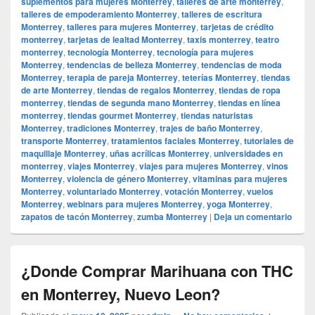
suplementos para mujeres Monterrey
,
talleres de arte monterrey
,
talleres de empoderamiento Monterrey
,
talleres de escritura
Monterrey
,
talleres para mujeres Monterrey
,
tarjetas de crédito
monterrey
,
tarjetas de lealtad Monterrey
,
taxis monterrey
,
teatro
monterrey
,
tecnología Monterrey
,
tecnología para mujeres
Monterrey
,
tendencias de belleza Monterrey
,
tendencias de moda
Monterrey
,
terapia de pareja Monterrey
,
teterías Monterrey
,
tiendas
de arte Monterrey
,
tiendas de regalos Monterrey
,
tiendas de ropa
monterrey
,
tiendas de segunda mano Monterrey
,
tiendas en línea
monterrey
,
tiendas gourmet Monterrey
,
tiendas naturistas
Monterrey
,
tradiciones Monterrey
,
trajes de baño Monterrey
,
transporte Monterrey
,
tratamientos faciales Monterrey
,
tutoriales de
maquillaje Monterrey
,
uñas acrílicas Monterrey
,
universidades en
monterrey
,
viajes Monterrey
,
viajes para mujeres Monterrey
,
vinos
Monterrey
,
violencia de género Monterrey
,
vitaminas para mujeres
Monterrey
,
voluntariado Monterrey
,
votación Monterrey
,
vuelos
Monterrey
,
webinars para mujeres Monterrey
,
yoga Monterrey
,
zapatos de tacón Monterrey
,
zumba Monterrey
|
Deja un comentario
¿Donde Comprar Marihuana con THC
en Monterrey, Nuevo Leon?