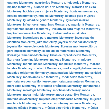
guantes Monterrey
,
guarderías Monterrey
,
heladerías Monterrey
,
hip hop Monterrey
,
historia del arte Monterrey
,
historias de éxito
Monterrey
,
hobbies para mujeres Monterrey
,
hostales monterrey
,
hoteles en monterrey
,
hoteles Monterrey
,
idiomas para mujeres
Monterrey
,
igualdad de género Monterrey
,
igualdad salarial
Monterrey
,
influencers femeninas Monterrey
,
ingeniería Monterrey
,
ingredientes locales Monterrey
,
iniciativas para mujeres Monterrey
,
inspiración femenina Monterrey
,
instrumentos musicales
Monterrey
,
inversiones para mujeres Monterrey
,
investigación
científica Monterrey
,
jazz Monterrey
,
joyería artesanal Monterrey
,
joyería Monterrey
,
lencería Monterrey
,
librerías monterrey
,
libros
para mujeres Monterrey
,
licencias de maternidad Monterrey
,
liderazgo femenino Monterrey
,
listas de reproducción Monterrey
,
literatura femenina Monterrey
,
maletas Monterrey
,
manicure
Monterrey
,
manualidades Monterrey
,
maquillaje Monterrey
,
marcas
locales Monterrey
,
mariachi Monterrey
,
marketing digital monterrey
,
masajes relajantes Monterrey
,
matemáticas Monterrey
,
maternidad
Monterrey
,
medio ambiente Monterrey
,
meditación Monterrey
,
mentoría académica Monterrey
,
mentoría para mujeres Monterrey
,
mercados Monterrey
,
mercados orgánicos Monterrey
,
mindfulness
Monterrey
,
mixología Monterrey
,
mochilas Monterrey
,
moda
Monterrey
,
moda mujer Monterrey
,
moda sostenible Monterrey
,
motivación Monterrey
,
mujeres emprendedoras Monterrey
,
mujeres
en ciencia Monterrey
,
museos en monterrey
,
museos Monterrey
,
música clásica Monterrey
,
música electrónica Monterrey
,
música