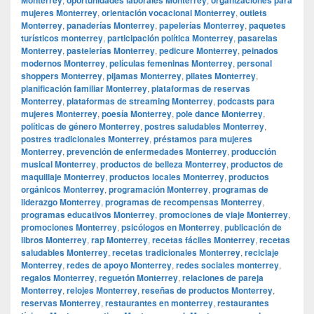
mujeres Monterrey
,
orientación vocacional Monterrey
,
outlets
Monterrey
,
panaderías Monterrey
,
papelerías Monterrey
,
paquetes
turísticos monterrey
,
participación política Monterrey
,
pasarelas
Monterrey
,
pastelerías Monterrey
,
pedicure Monterrey
,
peinados
modernos Monterrey
,
películas femeninas Monterrey
,
personal
shoppers Monterrey
,
pijamas Monterrey
,
pilates Monterrey
,
planificación familiar Monterrey
,
plataformas de reservas
Monterrey
,
plataformas de streaming Monterrey
,
podcasts para
mujeres Monterrey
,
poesía Monterrey
,
pole dance Monterrey
,
políticas de género Monterrey
,
postres saludables Monterrey
,
postres tradicionales Monterrey
,
préstamos para mujeres
Monterrey
,
prevención de enfermedades Monterrey
,
producción
musical Monterrey
,
productos de belleza Monterrey
,
productos de
maquillaje Monterrey
,
productos locales Monterrey
,
productos
orgánicos Monterrey
,
programación Monterrey
,
programas de
liderazgo Monterrey
,
programas de recompensas Monterrey
,
programas educativos Monterrey
,
promociones de viaje Monterrey
,
promociones Monterrey
,
psicólogos en Monterrey
,
publicación de
libros Monterrey
,
rap Monterrey
,
recetas fáciles Monterrey
,
recetas
saludables Monterrey
,
recetas tradicionales Monterrey
,
reciclaje
Monterrey
,
redes de apoyo Monterrey
,
redes sociales monterrey
,
regalos Monterrey
,
reguetón Monterrey
,
relaciones de pareja
Monterrey
,
relojes Monterrey
,
reseñas de productos Monterrey
,
reservas Monterrey
,
restaurantes en monterrey
,
restaurantes