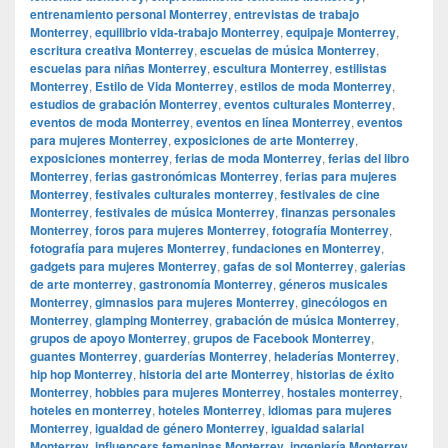
entrenamiento personal Monterrey
,
entrevistas de trabajo
Monterrey
,
equilibrio vida-trabajo Monterrey
,
equipaje Monterrey
,
escritura creativa Monterrey
,
escuelas de música Monterrey
,
escuelas para niñas Monterrey
,
escultura Monterrey
,
estilistas
Monterrey
,
Estilo de Vida Monterrey
,
estilos de moda Monterrey
,
estudios de grabación Monterrey
,
eventos culturales Monterrey
,
eventos de moda Monterrey
,
eventos en línea Monterrey
,
eventos
para mujeres Monterrey
,
exposiciones de arte Monterrey
,
exposiciones monterrey
,
ferias de moda Monterrey
,
ferias del libro
Monterrey
,
ferias gastronómicas Monterrey
,
ferias para mujeres
Monterrey
,
festivales culturales monterrey
,
festivales de cine
Monterrey
,
festivales de música Monterrey
,
finanzas personales
Monterrey
,
foros para mujeres Monterrey
,
fotografía Monterrey
,
fotografía para mujeres Monterrey
,
fundaciones en Monterrey
,
gadgets para mujeres Monterrey
,
gafas de sol Monterrey
,
galerías
de arte monterrey
,
gastronomía Monterrey
,
géneros musicales
Monterrey
,
gimnasios para mujeres Monterrey
,
ginecólogos en
Monterrey
,
glamping Monterrey
,
grabación de música Monterrey
,
grupos de apoyo Monterrey
,
grupos de Facebook Monterrey
,
guantes Monterrey
,
guarderías Monterrey
,
heladerías Monterrey
,
hip hop Monterrey
,
historia del arte Monterrey
,
historias de éxito
Monterrey
,
hobbies para mujeres Monterrey
,
hostales monterrey
,
hoteles en monterrey
,
hoteles Monterrey
,
idiomas para mujeres
Monterrey
,
igualdad de género Monterrey
,
igualdad salarial
Monterrey
,
influencers femeninas Monterrey
,
ingeniería Monterrey
,