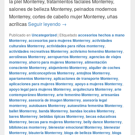
la piel Monterrey, tratamientos faciales Monterrey,
salones de belleza Monterrey, peinados modernos
Monterrey, cortes de cabello mujer Monterrey, uñas
Smoke Shop Monterrey Monterrey
acrílicas
Seguir leyendo
→
Publicado en
Uncategorized
|
Etiquetado
accesorios hechos a mano
Monterrey
,
accesorios para mujeres Monterrey
,
actividades
culturales Monterrey
,
actividades para niños monterrey
,
actividades recreativas Monterrey
,
activismo femenino Monterrey
,
aerolíneas Monterrey
,
aeropuertos Monterrey
,
agencias de viajes
monterrey
,
ahorro para mujeres Monterrey
,
alimentación
consciente Monterrey
,
alojamiento Monterrey
,
alquiler de coches
Monterrey
,
anticonceptivos Monterrey
,
antojitos Monterrey
,
apartamentos Monterrey
,
aplicaciones de transporte Monterrey
,
aplicaciones para mujeres Monterrey
,
apoyo a mujeres Monterrey
,
apoyo legal para mujeres Monterrey
,
arquitectura Monterrey
,
arte
contemporáneo Monterrey
,
arte femenino Monterrey
,
artesanías
Monterrey
,
asesoría de imagen Monterrey
,
asesoría legal
monterrey
,
autobuses Monterrey
,
autoestima femenina Monterrey
,
ballet Monterrey
,
banda Monterrey
,
bandas locales Monterrey
,
bares Monterrey
,
bebidas típicas Monterrey
,
becas educativas
Monterrey
,
becas para mujeres Monterrey
,
belly dance Monterrey
,
bibliotecas monterrey
,
bienestar emocional Monterrey
,
bienestar
Monterrey
,
bisutería Monterrey
,
blogs de belleza Monterrey
,
blogs