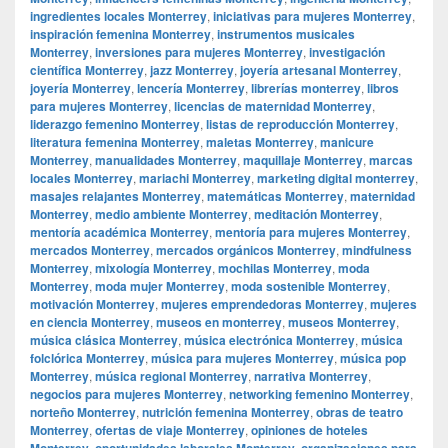
ingredientes locales Monterrey
,
iniciativas para mujeres Monterrey
,
inspiración femenina Monterrey
,
instrumentos musicales
Monterrey
,
inversiones para mujeres Monterrey
,
investigación
científica Monterrey
,
jazz Monterrey
,
joyería artesanal Monterrey
,
joyería Monterrey
,
lencería Monterrey
,
librerías monterrey
,
libros
para mujeres Monterrey
,
licencias de maternidad Monterrey
,
liderazgo femenino Monterrey
,
listas de reproducción Monterrey
,
literatura femenina Monterrey
,
maletas Monterrey
,
manicure
Monterrey
,
manualidades Monterrey
,
maquillaje Monterrey
,
marcas
locales Monterrey
,
mariachi Monterrey
,
marketing digital monterrey
,
masajes relajantes Monterrey
,
matemáticas Monterrey
,
maternidad
Monterrey
,
medio ambiente Monterrey
,
meditación Monterrey
,
mentoría académica Monterrey
,
mentoría para mujeres Monterrey
,
mercados Monterrey
,
mercados orgánicos Monterrey
,
mindfulness
Monterrey
,
mixología Monterrey
,
mochilas Monterrey
,
moda
Monterrey
,
moda mujer Monterrey
,
moda sostenible Monterrey
,
motivación Monterrey
,
mujeres emprendedoras Monterrey
,
mujeres
en ciencia Monterrey
,
museos en monterrey
,
museos Monterrey
,
música clásica Monterrey
,
música electrónica Monterrey
,
música
folclórica Monterrey
,
música para mujeres Monterrey
,
música pop
Monterrey
,
música regional Monterrey
,
narrativa Monterrey
,
negocios para mujeres Monterrey
,
networking femenino Monterrey
,
norteño Monterrey
,
nutrición femenina Monterrey
,
obras de teatro
Monterrey
,
ofertas de viaje Monterrey
,
opiniones de hoteles
Monterrey
,
oportunidades laborales Monterrey
,
organizaciones para