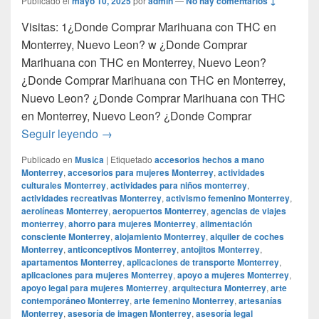
Publicado el
mayo 10, 2025
por
admin
—
No hay comentarios ↓
Visitas: 1¿Donde Comprar Marihuana con THC en
Monterrey, Nuevo Leon? w ¿Donde Comprar
Marihuana con THC en Monterrey, Nuevo Leon?
¿Donde Comprar Marihuana con THC en Monterrey,
Nuevo Leon? ¿Donde Comprar Marihuana con THC
en Monterrey, Nuevo Leon? ¿Donde Comprar
¿Donde Comprar Marihuana con THC en M
Seguir leyendo
→
Publicado en
Musica
|
Etiquetado
accesorios hechos a mano
Monterrey
,
accesorios para mujeres Monterrey
,
actividades
culturales Monterrey
,
actividades para niños monterrey
,
actividades recreativas Monterrey
,
activismo femenino Monterrey
,
aerolíneas Monterrey
,
aeropuertos Monterrey
,
agencias de viajes
monterrey
,
ahorro para mujeres Monterrey
,
alimentación
consciente Monterrey
,
alojamiento Monterrey
,
alquiler de coches
Monterrey
,
anticonceptivos Monterrey
,
antojitos Monterrey
,
apartamentos Monterrey
,
aplicaciones de transporte Monterrey
,
aplicaciones para mujeres Monterrey
,
apoyo a mujeres Monterrey
,
apoyo legal para mujeres Monterrey
,
arquitectura Monterrey
,
arte
contemporáneo Monterrey
,
arte femenino Monterrey
,
artesanías
Monterrey
,
asesoría de imagen Monterrey
,
asesoría legal