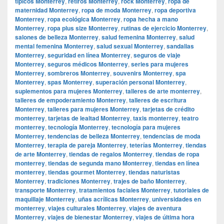
típicos Monterrey
,
retiros Monterrey
,
rock Monterrey
,
ropa de
maternidad Monterrey
,
ropa de moda Monterrey
,
ropa deportiva
Monterrey
,
ropa ecológica Monterrey
,
ropa hecha a mano
Monterrey
,
ropa plus size Monterrey
,
rutinas de ejercicio Monterrey
,
salones de belleza Monterrey
,
salud femenina Monterrey
,
salud
mental femenina Monterrey
,
salud sexual Monterrey
,
sandalias
Monterrey
,
seguridad en línea Monterrey
,
seguros de viaje
Monterrey
,
seguros médicos Monterrey
,
series para mujeres
Monterrey
,
sombreros Monterrey
,
souvenirs Monterrey
,
spa
Monterrey
,
spas Monterrey
,
superación personal Monterrey
,
suplementos para mujeres Monterrey
,
talleres de arte monterrey
,
talleres de empoderamiento Monterrey
,
talleres de escritura
Monterrey
,
talleres para mujeres Monterrey
,
tarjetas de crédito
monterrey
,
tarjetas de lealtad Monterrey
,
taxis monterrey
,
teatro
monterrey
,
tecnología Monterrey
,
tecnología para mujeres
Monterrey
,
tendencias de belleza Monterrey
,
tendencias de moda
Monterrey
,
terapia de pareja Monterrey
,
teterías Monterrey
,
tiendas
de arte Monterrey
,
tiendas de regalos Monterrey
,
tiendas de ropa
monterrey
,
tiendas de segunda mano Monterrey
,
tiendas en línea
monterrey
,
tiendas gourmet Monterrey
,
tiendas naturistas
Monterrey
,
tradiciones Monterrey
,
trajes de baño Monterrey
,
transporte Monterrey
,
tratamientos faciales Monterrey
,
tutoriales de
maquillaje Monterrey
,
uñas acrílicas Monterrey
,
universidades en
monterrey
,
viajes culturales Monterrey
,
viajes de aventura
Monterrey
,
viajes de bienestar Monterrey
,
viajes de última hora