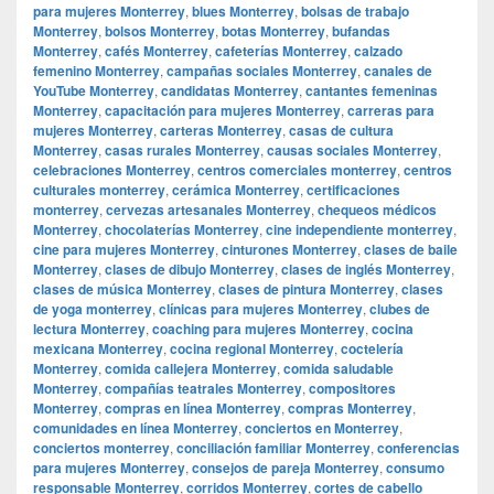
para mujeres Monterrey
,
blues Monterrey
,
bolsas de trabajo
Monterrey
,
bolsos Monterrey
,
botas Monterrey
,
bufandas
Monterrey
,
cafés Monterrey
,
cafeterías Monterrey
,
calzado
femenino Monterrey
,
campañas sociales Monterrey
,
canales de
YouTube Monterrey
,
candidatas Monterrey
,
cantantes femeninas
Monterrey
,
capacitación para mujeres Monterrey
,
carreras para
mujeres Monterrey
,
carteras Monterrey
,
casas de cultura
Monterrey
,
casas rurales Monterrey
,
causas sociales Monterrey
,
celebraciones Monterrey
,
centros comerciales monterrey
,
centros
culturales monterrey
,
cerámica Monterrey
,
certificaciones
monterrey
,
cervezas artesanales Monterrey
,
chequeos médicos
Monterrey
,
chocolaterías Monterrey
,
cine independiente monterrey
,
cine para mujeres Monterrey
,
cinturones Monterrey
,
clases de baile
Monterrey
,
clases de dibujo Monterrey
,
clases de inglés Monterrey
,
clases de música Monterrey
,
clases de pintura Monterrey
,
clases
de yoga monterrey
,
clínicas para mujeres Monterrey
,
clubes de
lectura Monterrey
,
coaching para mujeres Monterrey
,
cocina
mexicana Monterrey
,
cocina regional Monterrey
,
coctelería
Monterrey
,
comida callejera Monterrey
,
comida saludable
Monterrey
,
compañías teatrales Monterrey
,
compositores
Monterrey
,
compras en línea Monterrey
,
compras Monterrey
,
comunidades en línea Monterrey
,
conciertos en Monterrey
,
conciertos monterrey
,
conciliación familiar Monterrey
,
conferencias
para mujeres Monterrey
,
consejos de pareja Monterrey
,
consumo
responsable Monterrey
,
corridos Monterrey
,
cortes de cabello