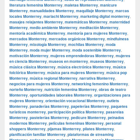
literatura femenina Monterrey
,
maletas Monterrey
,
manicure
Monterrey
,
manualidades Monterrey
,
maquillaje Monterrey
,
marcas
locales Monterrey
,
mariachi Monterrey
,
marketing digital monterrey
,
masajes relajantes Monterrey
,
matemáticas Monterrey
,
maternidad
Monterrey
,
medio ambiente Monterrey
,
meditación Monterrey
,
mentoría académica Monterrey
,
mentoría para mujeres Monterrey
,
mercados Monterrey
,
mercados orgánicos Monterrey
,
mindfulness
Monterrey
,
mixología Monterrey
,
mochilas Monterrey
,
moda
Monterrey
,
moda mujer Monterrey
,
moda sostenible Monterrey
,
motivación Monterrey
,
mujeres emprendedoras Monterrey
,
mujeres
en ciencia Monterrey
,
museos en monterrey
,
museos Monterrey
,
música clásica Monterrey
,
música electrónica Monterrey
,
música
folclórica Monterrey
,
música para mujeres Monterrey
,
música pop
Monterrey
,
música regional Monterrey
,
narrativa Monterrey
,
negocios para mujeres Monterrey
,
networking femenino Monterrey
,
norteño Monterrey
,
nutrición femenina Monterrey
,
obras de teatro
Monterrey
,
oportunidades laborales Monterrey
,
organizaciones para
mujeres Monterrey
,
orientación vocacional Monterrey
,
outlets
Monterrey
,
panaderías Monterrey
,
papelerías Monterrey
,
paquetes
turísticos monterrey
,
participación política Monterrey
,
pasarelas
Monterrey
,
pastelerías Monterrey
,
pedicure Monterrey
,
peinados
modernos Monterrey
,
películas femeninas Monterrey
,
personal
shoppers Monterrey
,
pijamas Monterrey
,
pilates Monterrey
,
planificación familiar Monterrey
,
plataformas de streaming
Monterrey
,
podcasts para mujeres Monterrey
,
poesía Monterrey
,