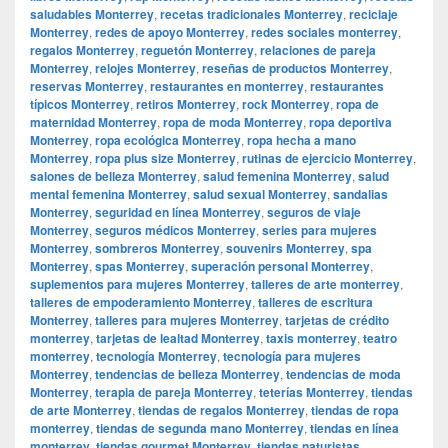
saludables Monterrey
,
recetas tradicionales Monterrey
,
reciclaje
Monterrey
,
redes de apoyo Monterrey
,
redes sociales monterrey
,
regalos Monterrey
,
reguetón Monterrey
,
relaciones de pareja
Monterrey
,
relojes Monterrey
,
reseñas de productos Monterrey
,
reservas Monterrey
,
restaurantes en monterrey
,
restaurantes
típicos Monterrey
,
retiros Monterrey
,
rock Monterrey
,
ropa de
maternidad Monterrey
,
ropa de moda Monterrey
,
ropa deportiva
Monterrey
,
ropa ecológica Monterrey
,
ropa hecha a mano
Monterrey
,
ropa plus size Monterrey
,
rutinas de ejercicio Monterrey
,
salones de belleza Monterrey
,
salud femenina Monterrey
,
salud
mental femenina Monterrey
,
salud sexual Monterrey
,
sandalias
Monterrey
,
seguridad en línea Monterrey
,
seguros de viaje
Monterrey
,
seguros médicos Monterrey
,
series para mujeres
Monterrey
,
sombreros Monterrey
,
souvenirs Monterrey
,
spa
Monterrey
,
spas Monterrey
,
superación personal Monterrey
,
suplementos para mujeres Monterrey
,
talleres de arte monterrey
,
talleres de empoderamiento Monterrey
,
talleres de escritura
Monterrey
,
talleres para mujeres Monterrey
,
tarjetas de crédito
monterrey
,
tarjetas de lealtad Monterrey
,
taxis monterrey
,
teatro
monterrey
,
tecnología Monterrey
,
tecnología para mujeres
Monterrey
,
tendencias de belleza Monterrey
,
tendencias de moda
Monterrey
,
terapia de pareja Monterrey
,
teterías Monterrey
,
tiendas
de arte Monterrey
,
tiendas de regalos Monterrey
,
tiendas de ropa
monterrey
,
tiendas de segunda mano Monterrey
,
tiendas en línea
monterrey
,
tiendas gourmet Monterrey
,
tiendas naturistas