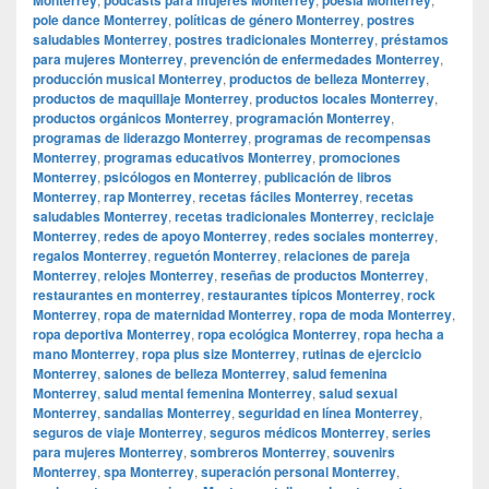
pole dance Monterrey
,
políticas de género Monterrey
,
postres
saludables Monterrey
,
postres tradicionales Monterrey
,
préstamos
para mujeres Monterrey
,
prevención de enfermedades Monterrey
,
producción musical Monterrey
,
productos de belleza Monterrey
,
productos de maquillaje Monterrey
,
productos locales Monterrey
,
productos orgánicos Monterrey
,
programación Monterrey
,
programas de liderazgo Monterrey
,
programas de recompensas
Monterrey
,
programas educativos Monterrey
,
promociones
Monterrey
,
psicólogos en Monterrey
,
publicación de libros
Monterrey
,
rap Monterrey
,
recetas fáciles Monterrey
,
recetas
saludables Monterrey
,
recetas tradicionales Monterrey
,
reciclaje
Monterrey
,
redes de apoyo Monterrey
,
redes sociales monterrey
,
regalos Monterrey
,
reguetón Monterrey
,
relaciones de pareja
Monterrey
,
relojes Monterrey
,
reseñas de productos Monterrey
,
restaurantes en monterrey
,
restaurantes típicos Monterrey
,
rock
Monterrey
,
ropa de maternidad Monterrey
,
ropa de moda Monterrey
,
ropa deportiva Monterrey
,
ropa ecológica Monterrey
,
ropa hecha a
mano Monterrey
,
ropa plus size Monterrey
,
rutinas de ejercicio
Monterrey
,
salones de belleza Monterrey
,
salud femenina
Monterrey
,
salud mental femenina Monterrey
,
salud sexual
Monterrey
,
sandalias Monterrey
,
seguridad en línea Monterrey
,
seguros de viaje Monterrey
,
seguros médicos Monterrey
,
series
para mujeres Monterrey
,
sombreros Monterrey
,
souvenirs
Monterrey
,
spa Monterrey
,
superación personal Monterrey
,