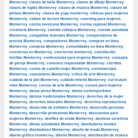
Monterrey
,
clases de baile Monterrey
,
clases de dibujo Monterrey
,
clases de inglés Monterrey
,
clases de música Monterrey
,
clases de
pintura Monterrey
,
clases de yoga monterrey
,
clínicas para mujeres
Monterrey
,
clubes de lectura Monterrey
,
coaching para mujeres
Monterrey
,
cocina mexicana Monterrey
,
cocina regional Monterrey
,
coctelería Monterrey
,
comida callejera Monterrey
,
comida saludable
Monterrey
,
compañías teatrales Monterrey
,
comparadores de
precios Monterrey
,
compositores Monterrey
,
compras en línea
Monterrey
,
compras Monterrey
,
comunidades en línea Monterrey
,
conciertos en Monterrey
,
conciertos monterrey
,
conciliación
familiar Monterrey
,
conferencias para mujeres Monterrey
,
consejos
de pareja Monterrey
,
consumo responsable Monterrey
,
corridos
Monterrey
,
cortes de cabello mujer Monterrey
,
cortometrajes
Monterrey
,
costumbres Monterrey
,
crítica de arte Monterrey
,
cuidado de la piel Monterrey
,
cuidado infantil Monterrey
,
currículum
vitae Monterrey
,
cursos de arte Monterrey
,
cursos para mujeres
Monterrey
,
danza aérea Monterrey
,
danza contemporánea
Monterrey
,
danzas tradicionales Monterrey
,
derechos de la mujer
Monterrey
,
derechos laborales Monterrey
,
derechos reproductivos
Monterrey
,
desarrollo de software Monterrey
,
desarrollo personal
Monterrey
,
desarrollo profesional Monterrey
,
descuentos para
mujeres Monterrey
,
desfiles de moda Monterrey
,
destinos turísticos
Monterrey
,
dietas saludables Monterrey
,
diseñadores locales
Monterrey
,
diseñadores Monterrey
,
diseño de moda Monterrey
,
diseño gráfico monterrey
,
diseño Monterrey
,
distribución de música