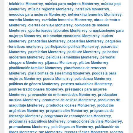
folclórica Monterrey
,
música para mujeres Monterrey
,
música pop
Monterrey
,
música regional Monterrey
,
narrativa Monterrey
,
negocios para mujeres Monterrey
,
networking femenino Monterrey
,
norteño Monterrey
,
nutrición femenina Monterrey
,
obras de teatro
Monterrey
,
ofertas de viaje Monterrey
,
opiniones de hoteles
Monterrey
,
oportunidades laborales Monterrey
,
organizaciones para
mujeres Monterrey
,
orientación vocacional Monterrey
,
outlets
Monterrey
,
panaderías Monterrey
,
papelerías Monterrey
,
paquetes
turísticos monterrey
,
participación política Monterrey
,
pasarelas
Monterrey
,
pastelerías Monterrey
,
pedicure Monterrey
,
peinados
modernos Monterrey
,
películas femeninas Monterrey
,
personal
shoppers Monterrey
,
pijamas Monterrey
,
pilates Monterrey
,
planificación familiar Monterrey
,
plataformas de reservas
Monterrey
,
plataformas de streaming Monterrey
,
podcasts para
mujeres Monterrey
,
poesía Monterrey
,
pole dance Monterrey
,
políticas de género Monterrey
,
postres saludables Monterrey
,
postres tradicionales Monterrey
,
préstamos para mujeres
Monterrey
,
prevención de enfermedades Monterrey
,
producción
musical Monterrey
,
productos de belleza Monterrey
,
productos de
maquillaje Monterrey
,
productos locales Monterrey
,
productos
orgánicos Monterrey
,
programación Monterrey
,
programas de
liderazgo Monterrey
,
programas de recompensas Monterrey
,
programas educativos Monterrey
,
promociones de viaje Monterrey
,
promociones Monterrey
,
psicólogos en Monterrey
,
publicación de
libros Monterrey
,
rap Monterrey
,
recetas fáciles Monterrey
,
recetas