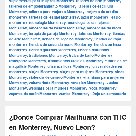
suplementos para mujeres Monterrey
,
talleres de arte monterrey
,
talleres de empoderamiento Monterrey
,
talleres de escritura
Monterrey
,
talleres para mujeres Monterrey
,
tarjetas de crédito
monterrey
,
tarjetas de lealtad Monterrey
,
taxis monterrey
,
teatro
monterrey
,
tecnología Monterrey
,
tecnología para mujeres
Monterrey
,
tendencias de belleza Monterrey
,
tendencias de moda
Monterrey
,
terapia de pareja Monterrey
,
teterías Monterrey
,
tiendas
de arte Monterrey
,
tiendas de regalos Monterrey
,
tiendas de ropa
monterrey
,
tiendas de segunda mano Monterrey
,
tiendas en línea
monterrey
,
tiendas gourmet Monterrey
,
tiendas naturistas
Monterrey
,
tradiciones Monterrey
,
trajes de baño Monterrey
,
transporte Monterrey
,
tratamientos faciales Monterrey
,
tutoriales de
maquillaje Monterrey
,
uñas acrílicas Monterrey
,
universidades en
monterrey
,
viajes Monterrey
,
viajes para mujeres Monterrey
,
vinos
Monterrey
,
violencia de género Monterrey
,
vitaminas para mujeres
Monterrey
,
voluntariado Monterrey
,
votación Monterrey
,
vuelos
Monterrey
,
webinars para mujeres Monterrey
,
yoga Monterrey
,
zapatos de tacón Monterrey
,
zumba Monterrey
|
Deja un comentario
¿Donde Comprar Marihuana con THC
en Monterrey, Nuevo Leon?