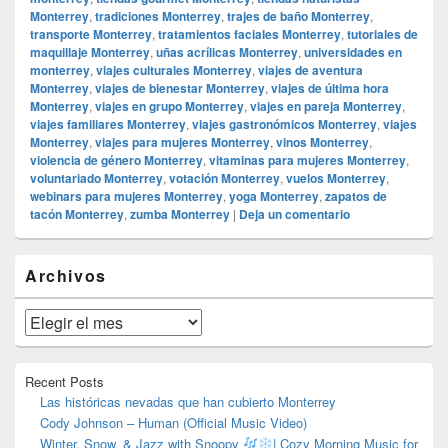
Monterrey
,
tradiciones Monterrey
,
trajes de baño Monterrey
,
transporte Monterrey
,
tratamientos faciales Monterrey
,
tutoriales de
maquillaje Monterrey
,
uñas acrílicas Monterrey
,
universidades en
monterrey
,
viajes culturales Monterrey
,
viajes de aventura
Monterrey
,
viajes de bienestar Monterrey
,
viajes de última hora
Monterrey
,
viajes en grupo Monterrey
,
viajes en pareja Monterrey
,
viajes familiares Monterrey
,
viajes gastronómicos Monterrey
,
viajes
Monterrey
,
viajes para mujeres Monterrey
,
vinos Monterrey
,
violencia de género Monterrey
,
vitaminas para mujeres Monterrey
,
voluntariado Monterrey
,
votación Monterrey
,
vuelos Monterrey
,
webinars para mujeres Monterrey
,
yoga Monterrey
,
zapatos de
tacón Monterrey
,
zumba Monterrey
|
Deja un comentario
El
Archivos
área
de
widget
Archivos
barra
lateral
primaria
Recent Posts
Las históricas nevadas que han cubierto Monterrey
Cody Johnson – Human (Official Music Video)
Winter, Snow, & Jazz with Snoopy
| Cozy Morning Music for