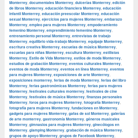
Monterrey
,
documentales Monterrey
,
dulcerías Monterrey
,
edición
de libros Monterrey
,
educación financiera Monterrey
,
educación
infantil Monterrey
,
educación preescolar Monterrey
,
educación
sexual Monterrey
,
ejercicios para mujeres Monterrey
,
embarazo
Monterrey
,
empleo para mujeres Monterrey
,
empoderamiento
femenino Monterrey
,
emprendimiento femenino Monterrey
,
entrenamiento personal Monterrey
,
entrevistas de trabajo
Monterrey
,
equilibrio vida-trabajo Monterrey
,
equipaje Monterrey
,
escritura creativa Monterrey
,
escuelas de música Monterrey
,
escuelas para niñas Monterrey
,
escultura Monterrey
,
estilistas
Monterrey
,
Estilo de Vida Monterrey
,
estilos de moda Monterrey
,
estudios de grabación Monterrey
,
eventos culturales Monterrey
,
eventos de moda Monterrey
,
eventos en línea Monterrey
,
eventos
para mujeres Monterrey
,
exposiciones de arte Monterrey
,
exposiciones monterrey
,
ferias de moda Monterrey
,
ferias del libro
Monterrey
,
ferias gastronómicas Monterrey
,
ferias para mujeres
Monterrey
,
festivales culturales monterrey
,
festivales de cine
Monterrey
,
festivales de música Monterrey
,
finanzas personales
Monterrey
,
foros para mujeres Monterrey
,
fotografía Monterrey
,
fotografía para mujeres Monterrey
,
fundaciones en Monterrey
,
gadgets para mujeres Monterrey
,
gafas de sol Monterrey
,
galerías
de arte monterrey
,
gastronomía Monterrey
,
géneros musicales
Monterrey
,
gimnasios para mujeres Monterrey
,
ginecólogos en
Monterrey
,
glamping Monterrey
,
grabación de música Monterrey
,
grupos de apoyo Monterrey
,
grupos de Facebook Monterrey
,