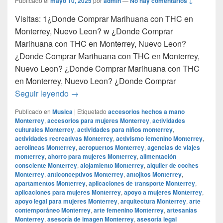
Publicado el
mayo 10, 2025
por
admin
—
No hay comentarios ↓
Visitas: 1¿Donde Comprar Marihuana con THC en
Monterrey, Nuevo Leon? w ¿Donde Comprar
Marihuana con THC en Monterrey, Nuevo Leon?
¿Donde Comprar Marihuana con THC en Monterrey,
Nuevo Leon? ¿Donde Comprar Marihuana con THC
en Monterrey, Nuevo Leon? ¿Donde Comprar
¿Donde Comprar Marihuana con THC en M
Seguir leyendo
→
Publicado en
Musica
|
Etiquetado
accesorios hechos a mano
Monterrey
,
accesorios para mujeres Monterrey
,
actividades
culturales Monterrey
,
actividades para niños monterrey
,
actividades recreativas Monterrey
,
activismo femenino Monterrey
,
aerolíneas Monterrey
,
aeropuertos Monterrey
,
agencias de viajes
monterrey
,
ahorro para mujeres Monterrey
,
alimentación
consciente Monterrey
,
alojamiento Monterrey
,
alquiler de coches
Monterrey
,
anticonceptivos Monterrey
,
antojitos Monterrey
,
apartamentos Monterrey
,
aplicaciones de transporte Monterrey
,
aplicaciones para mujeres Monterrey
,
apoyo a mujeres Monterrey
,
apoyo legal para mujeres Monterrey
,
arquitectura Monterrey
,
arte
contemporáneo Monterrey
,
arte femenino Monterrey
,
artesanías
Monterrey
,
asesoría de imagen Monterrey
,
asesoría legal