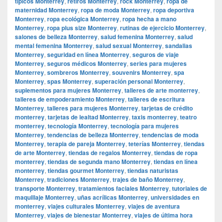
típicos Monterrey
,
retiros Monterrey
,
rock Monterrey
,
ropa de
maternidad Monterrey
,
ropa de moda Monterrey
,
ropa deportiva
Monterrey
,
ropa ecológica Monterrey
,
ropa hecha a mano
Monterrey
,
ropa plus size Monterrey
,
rutinas de ejercicio Monterrey
,
salones de belleza Monterrey
,
salud femenina Monterrey
,
salud
mental femenina Monterrey
,
salud sexual Monterrey
,
sandalias
Monterrey
,
seguridad en línea Monterrey
,
seguros de viaje
Monterrey
,
seguros médicos Monterrey
,
series para mujeres
Monterrey
,
sombreros Monterrey
,
souvenirs Monterrey
,
spa
Monterrey
,
spas Monterrey
,
superación personal Monterrey
,
suplementos para mujeres Monterrey
,
talleres de arte monterrey
,
talleres de empoderamiento Monterrey
,
talleres de escritura
Monterrey
,
talleres para mujeres Monterrey
,
tarjetas de crédito
monterrey
,
tarjetas de lealtad Monterrey
,
taxis monterrey
,
teatro
monterrey
,
tecnología Monterrey
,
tecnología para mujeres
Monterrey
,
tendencias de belleza Monterrey
,
tendencias de moda
Monterrey
,
terapia de pareja Monterrey
,
teterías Monterrey
,
tiendas
de arte Monterrey
,
tiendas de regalos Monterrey
,
tiendas de ropa
monterrey
,
tiendas de segunda mano Monterrey
,
tiendas en línea
monterrey
,
tiendas gourmet Monterrey
,
tiendas naturistas
Monterrey
,
tradiciones Monterrey
,
trajes de baño Monterrey
,
transporte Monterrey
,
tratamientos faciales Monterrey
,
tutoriales de
maquillaje Monterrey
,
uñas acrílicas Monterrey
,
universidades en
monterrey
,
viajes culturales Monterrey
,
viajes de aventura
Monterrey
,
viajes de bienestar Monterrey
,
viajes de última hora