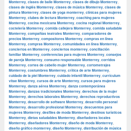
Monterrey
,
clases de baile Monterrey
,
clases de dibujo Monterrey
,
clases de inglés Monterrey
,
clases de música Monterrey
,
clases de
pintura Monterrey
,
clases de yoga monterrey
,
clínicas para mujeres
Monterrey
,
clubes de lectura Monterrey
,
coaching para mujeres
Monterrey
,
cocina mexicana Monterrey
,
cocina regional Monterrey
,
coctelería Monterrey
,
comida callejera Monterrey
,
comida saludable
Monterrey
,
compañías teatrales Monterrey
,
comparadores de
precios Monterrey
,
compositores Monterrey
,
compras en línea
Monterrey
,
compras Monterrey
,
comunidades en línea Monterrey
,
conciertos en Monterrey
,
conciertos monterrey
,
conciliación
familiar Monterrey
,
conferencias para mujeres Monterrey
,
consejos
de pareja Monterrey
,
consumo responsable Monterrey
,
corridos
Monterrey
,
cortes de cabello mujer Monterrey
,
cortometrajes
Monterrey
,
costumbres Monterrey
,
crítica de arte Monterrey
,
cuidado de la piel Monterrey
,
cuidado infantil Monterrey
,
currículum
vitae Monterrey
,
cursos de arte Monterrey
,
cursos para mujeres
Monterrey
,
danza aérea Monterrey
,
danza contemporánea
Monterrey
,
danzas tradicionales Monterrey
,
derechos de la mujer
Monterrey
,
derechos laborales Monterrey
,
derechos reproductivos
Monterrey
,
desarrollo de software Monterrey
,
desarrollo personal
Monterrey
,
desarrollo profesional Monterrey
,
descuentos para
mujeres Monterrey
,
desfiles de moda Monterrey
,
destinos turísticos
Monterrey
,
dietas saludables Monterrey
,
diseñadores locales
Monterrey
,
diseñadores Monterrey
,
diseño de moda Monterrey
,
diseño gráfico monterrey
,
diseño Monterrey
,
distribución de música