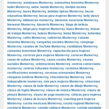
monterrey
,
autobuses Monterrey
,
autoestima femenina Monterrey
,
ballet Monterrey
,
balne
,
banda Monterrey
,
bandas locales
Monterrey
,
bares Monterrey
,
bebidas típicas Monterrey
,
becas
educativas Monterrey
,
becas para mujeres Monterrey
,
belly dance
Monterrey
,
bibliotecas monterrey
,
bienestar emocional Monterrey
,
bienestar Monterrey
,
bisutería Monterrey
,
blogs de belleza
Monterrey
,
blogs para mujeres Monterrey
,
blues Monterrey
,
bolsas
de trabajo Monterrey
,
bolsos Monterrey
,
botas Monterrey
,
bufandas
Monterrey
,
cafés Monterrey
,
cafeterías Monterrey
,
calzado
femenino Monterrey
,
campañas sociales Monterrey
,
campings
Monterrey
,
canales de YouTube Monterrey
,
candidatas Monterrey
,
cantantes femeninas Monterrey
,
capacitación para mujeres
Monterrey
,
carreras para mujeres Monterrey
,
carteras Monterrey
,
casas de cultura Monterrey
,
casas rurales Monterrey
,
causas
sociales Monterrey
,
celebraciones Monterrey
,
centros comerciales
monterrey
,
centros culturales monterrey
,
cerámica Monterrey
,
certificaciones monterrey
,
cervezas artesanales Monterrey
,
chequeos médicos Monterrey
,
chocolaterías Monterrey
,
cine
independiente monterrey
,
cine para mujeres Monterrey
,
cinturones
Monterrey
,
clases de baile Monterrey
,
clases de dibujo Monterrey
,
clases de inglés Monterrey
,
clases de música Monterrey
,
clases de
pintura Monterrey
,
clases de yoga monterrey
,
clínicas para mujeres
Monterrey
,
clubes de lectura Monterrey
,
coaching para mujeres
Monterrey
,
cocina mexicana Monterrey
,
cocina regional Monterrey
,
coctelería Monterrey
,
comida callejera Monterrey
,
comida saludable