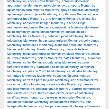
Monterrey
,
anticonceptivos Monterrey
,
antojitos Monterrey
,
apartamentos Monterrey
,
aplicaciones de transporte Monterrey
,
aplicaciones para mujeres Monterrey
,
apoyo a mujeres Monterrey
,
apoyo legal para mujeres Monterrey
,
arquitectura Monterrey
,
arte
contemporáneo Monterrey
,
arte femenino Monterrey
,
artesanías
Monterrey
,
asesoría de imagen Monterrey
,
asesoría legal
monterrey
,
autobuses Monterrey
,
autoestima femenina Monterrey
,
ballet Monterrey
,
balne
,
banda Monterrey
,
bandas locales
Monterrey
,
bares Monterrey
,
bebidas típicas Monterrey
,
becas
educativas Monterrey
,
becas para mujeres Monterrey
,
belly dance
Monterrey
,
bibliotecas monterrey
,
bienestar emocional Monterrey
,
bienestar Monterrey
,
bisutería Monterrey
,
blogs de belleza
Monterrey
,
blogs para mujeres Monterrey
,
blues Monterrey
,
bolsas
de trabajo Monterrey
,
bolsos Monterrey
,
botas Monterrey
,
bufandas
Monterrey
,
cafés Monterrey
,
cafeterías Monterrey
,
calzado
femenino Monterrey
,
campañas sociales Monterrey
,
campings
Monterrey
,
canales de YouTube Monterrey
,
candidatas Monterrey
,
cantantes femeninas Monterrey
,
capacitación para mujeres
Monterrey
,
carreras para mujeres Monterrey
,
carteras Monterrey
,
casas de cultura Monterrey
,
casas rurales Monterrey
,
causas
sociales Monterrey
,
celebraciones Monterrey
,
centros comerciales
monterrey
,
centros culturales monterrey
,
cerámica Monterrey
,
certificaciones monterrey
,
cervezas artesanales Monterrey
,
chequeos médicos Monterrey
,
chocolaterías Monterrey
,
cine
independiente monterrey
,
cine para mujeres Monterrey
,
cinturones