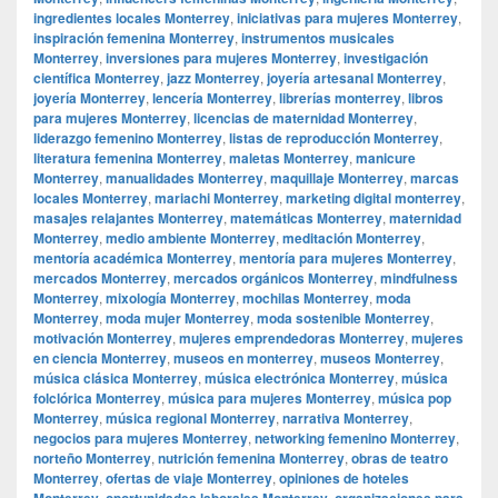
ingredientes locales Monterrey
,
iniciativas para mujeres Monterrey
,
inspiración femenina Monterrey
,
instrumentos musicales
Monterrey
,
inversiones para mujeres Monterrey
,
investigación
científica Monterrey
,
jazz Monterrey
,
joyería artesanal Monterrey
,
joyería Monterrey
,
lencería Monterrey
,
librerías monterrey
,
libros
para mujeres Monterrey
,
licencias de maternidad Monterrey
,
liderazgo femenino Monterrey
,
listas de reproducción Monterrey
,
literatura femenina Monterrey
,
maletas Monterrey
,
manicure
Monterrey
,
manualidades Monterrey
,
maquillaje Monterrey
,
marcas
locales Monterrey
,
mariachi Monterrey
,
marketing digital monterrey
,
masajes relajantes Monterrey
,
matemáticas Monterrey
,
maternidad
Monterrey
,
medio ambiente Monterrey
,
meditación Monterrey
,
mentoría académica Monterrey
,
mentoría para mujeres Monterrey
,
mercados Monterrey
,
mercados orgánicos Monterrey
,
mindfulness
Monterrey
,
mixología Monterrey
,
mochilas Monterrey
,
moda
Monterrey
,
moda mujer Monterrey
,
moda sostenible Monterrey
,
motivación Monterrey
,
mujeres emprendedoras Monterrey
,
mujeres
en ciencia Monterrey
,
museos en monterrey
,
museos Monterrey
,
música clásica Monterrey
,
música electrónica Monterrey
,
música
folclórica Monterrey
,
música para mujeres Monterrey
,
música pop
Monterrey
,
música regional Monterrey
,
narrativa Monterrey
,
negocios para mujeres Monterrey
,
networking femenino Monterrey
,
norteño Monterrey
,
nutrición femenina Monterrey
,
obras de teatro
Monterrey
,
ofertas de viaje Monterrey
,
opiniones de hoteles
Monterrey
,
oportunidades laborales Monterrey
,
organizaciones para