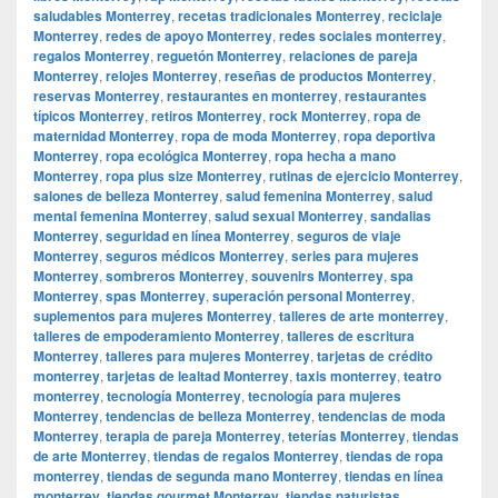
saludables Monterrey
,
recetas tradicionales Monterrey
,
reciclaje
Monterrey
,
redes de apoyo Monterrey
,
redes sociales monterrey
,
regalos Monterrey
,
reguetón Monterrey
,
relaciones de pareja
Monterrey
,
relojes Monterrey
,
reseñas de productos Monterrey
,
reservas Monterrey
,
restaurantes en monterrey
,
restaurantes
típicos Monterrey
,
retiros Monterrey
,
rock Monterrey
,
ropa de
maternidad Monterrey
,
ropa de moda Monterrey
,
ropa deportiva
Monterrey
,
ropa ecológica Monterrey
,
ropa hecha a mano
Monterrey
,
ropa plus size Monterrey
,
rutinas de ejercicio Monterrey
,
salones de belleza Monterrey
,
salud femenina Monterrey
,
salud
mental femenina Monterrey
,
salud sexual Monterrey
,
sandalias
Monterrey
,
seguridad en línea Monterrey
,
seguros de viaje
Monterrey
,
seguros médicos Monterrey
,
series para mujeres
Monterrey
,
sombreros Monterrey
,
souvenirs Monterrey
,
spa
Monterrey
,
spas Monterrey
,
superación personal Monterrey
,
suplementos para mujeres Monterrey
,
talleres de arte monterrey
,
talleres de empoderamiento Monterrey
,
talleres de escritura
Monterrey
,
talleres para mujeres Monterrey
,
tarjetas de crédito
monterrey
,
tarjetas de lealtad Monterrey
,
taxis monterrey
,
teatro
monterrey
,
tecnología Monterrey
,
tecnología para mujeres
Monterrey
,
tendencias de belleza Monterrey
,
tendencias de moda
Monterrey
,
terapia de pareja Monterrey
,
teterías Monterrey
,
tiendas
de arte Monterrey
,
tiendas de regalos Monterrey
,
tiendas de ropa
monterrey
,
tiendas de segunda mano Monterrey
,
tiendas en línea
monterrey
,
tiendas gourmet Monterrey
,
tiendas naturistas