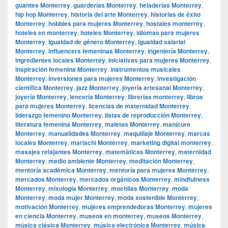
guantes Monterrey
,
guarderías Monterrey
,
heladerías Monterrey
,
hip hop Monterrey
,
historia del arte Monterrey
,
historias de éxito
Monterrey
,
hobbies para mujeres Monterrey
,
hostales monterrey
,
hoteles en monterrey
,
hoteles Monterrey
,
idiomas para mujeres
Monterrey
,
igualdad de género Monterrey
,
igualdad salarial
Monterrey
,
influencers femeninas Monterrey
,
ingeniería Monterrey
,
ingredientes locales Monterrey
,
iniciativas para mujeres Monterrey
,
inspiración femenina Monterrey
,
instrumentos musicales
Monterrey
,
inversiones para mujeres Monterrey
,
investigación
científica Monterrey
,
jazz Monterrey
,
joyería artesanal Monterrey
,
joyería Monterrey
,
lencería Monterrey
,
librerías monterrey
,
libros
para mujeres Monterrey
,
licencias de maternidad Monterrey
,
liderazgo femenino Monterrey
,
listas de reproducción Monterrey
,
literatura femenina Monterrey
,
maletas Monterrey
,
manicure
Monterrey
,
manualidades Monterrey
,
maquillaje Monterrey
,
marcas
locales Monterrey
,
mariachi Monterrey
,
marketing digital monterrey
,
masajes relajantes Monterrey
,
matemáticas Monterrey
,
maternidad
Monterrey
,
medio ambiente Monterrey
,
meditación Monterrey
,
mentoría académica Monterrey
,
mentoría para mujeres Monterrey
,
mercados Monterrey
,
mercados orgánicos Monterrey
,
mindfulness
Monterrey
,
mixología Monterrey
,
mochilas Monterrey
,
moda
Monterrey
,
moda mujer Monterrey
,
moda sostenible Monterrey
,
motivación Monterrey
,
mujeres emprendedoras Monterrey
,
mujeres
en ciencia Monterrey
,
museos en monterrey
,
museos Monterrey
,
música clásica Monterrey
,
música electrónica Monterrey
,
música