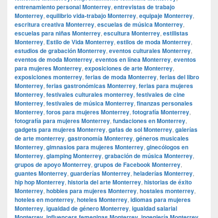
entrenamiento personal Monterrey
,
entrevistas de trabajo
Monterrey
,
equilibrio vida-trabajo Monterrey
,
equipaje Monterrey
,
escritura creativa Monterrey
,
escuelas de música Monterrey
,
escuelas para niñas Monterrey
,
escultura Monterrey
,
estilistas
Monterrey
,
Estilo de Vida Monterrey
,
estilos de moda Monterrey
,
estudios de grabación Monterrey
,
eventos culturales Monterrey
,
eventos de moda Monterrey
,
eventos en línea Monterrey
,
eventos
para mujeres Monterrey
,
exposiciones de arte Monterrey
,
exposiciones monterrey
,
ferias de moda Monterrey
,
ferias del libro
Monterrey
,
ferias gastronómicas Monterrey
,
ferias para mujeres
Monterrey
,
festivales culturales monterrey
,
festivales de cine
Monterrey
,
festivales de música Monterrey
,
finanzas personales
Monterrey
,
foros para mujeres Monterrey
,
fotografía Monterrey
,
fotografía para mujeres Monterrey
,
fundaciones en Monterrey
,
gadgets para mujeres Monterrey
,
gafas de sol Monterrey
,
galerías
de arte monterrey
,
gastronomía Monterrey
,
géneros musicales
Monterrey
,
gimnasios para mujeres Monterrey
,
ginecólogos en
Monterrey
,
glamping Monterrey
,
grabación de música Monterrey
,
grupos de apoyo Monterrey
,
grupos de Facebook Monterrey
,
guantes Monterrey
,
guarderías Monterrey
,
heladerías Monterrey
,
hip hop Monterrey
,
historia del arte Monterrey
,
historias de éxito
Monterrey
,
hobbies para mujeres Monterrey
,
hostales monterrey
,
hoteles en monterrey
,
hoteles Monterrey
,
idiomas para mujeres
Monterrey
,
igualdad de género Monterrey
,
igualdad salarial
Monterrey
,
influencers femeninas Monterrey
,
ingeniería Monterrey
,