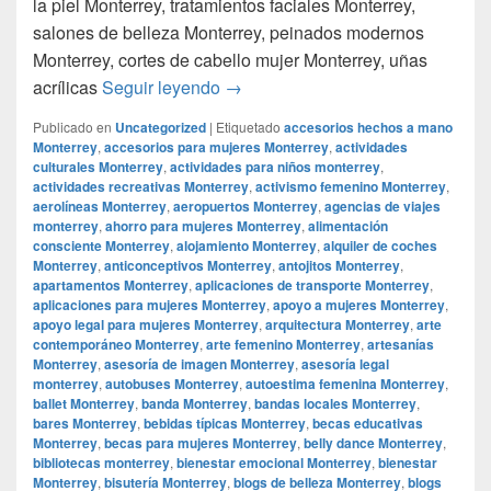
la piel Monterrey, tratamientos faciales Monterrey,
salones de belleza Monterrey, peinados modernos
Monterrey, cortes de cabello mujer Monterrey, uñas
Smoke Shop Monterrey Monterrey
acrílicas
Seguir leyendo
→
Publicado en
Uncategorized
|
Etiquetado
accesorios hechos a mano
Monterrey
,
accesorios para mujeres Monterrey
,
actividades
culturales Monterrey
,
actividades para niños monterrey
,
actividades recreativas Monterrey
,
activismo femenino Monterrey
,
aerolíneas Monterrey
,
aeropuertos Monterrey
,
agencias de viajes
monterrey
,
ahorro para mujeres Monterrey
,
alimentación
consciente Monterrey
,
alojamiento Monterrey
,
alquiler de coches
Monterrey
,
anticonceptivos Monterrey
,
antojitos Monterrey
,
apartamentos Monterrey
,
aplicaciones de transporte Monterrey
,
aplicaciones para mujeres Monterrey
,
apoyo a mujeres Monterrey
,
apoyo legal para mujeres Monterrey
,
arquitectura Monterrey
,
arte
contemporáneo Monterrey
,
arte femenino Monterrey
,
artesanías
Monterrey
,
asesoría de imagen Monterrey
,
asesoría legal
monterrey
,
autobuses Monterrey
,
autoestima femenina Monterrey
,
ballet Monterrey
,
banda Monterrey
,
bandas locales Monterrey
,
bares Monterrey
,
bebidas típicas Monterrey
,
becas educativas
Monterrey
,
becas para mujeres Monterrey
,
belly dance Monterrey
,
bibliotecas monterrey
,
bienestar emocional Monterrey
,
bienestar
Monterrey
,
bisutería Monterrey
,
blogs de belleza Monterrey
,
blogs