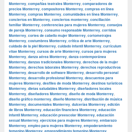
Monterrey
,
compañías teatrales Monterrey
,
comparadores de
precios Monterrey
,
compositores Monterrey
,
compras en línea
Monterrey
,
compras Monterrey
,
comunidades en línea Monterrey
,
conciertos en Monterrey
,
conciertos monterrey
,
conciliación
familiar Monterrey
,
conferencias para mujeres Monterrey
,
consejos
de pareja Monterrey
,
consumo responsable Monterrey
,
corridos
Monterrey
,
cortes de cabello mujer Monterrey
,
cortometrajes
Monterrey
,
costumbres Monterrey
,
crítica de arte Monterrey
,
cuidado de la piel Monterrey
,
cuidado infantil Monterrey
,
currículum
vitae Monterrey
,
cursos de arte Monterrey
,
cursos para mujeres
Monterrey
,
danza aérea Monterrey
,
danza contemporánea
Monterrey
,
danzas tradicionales Monterrey
,
derechos de la mujer
Monterrey
,
derechos laborales Monterrey
,
derechos reproductivos
Monterrey
,
desarrollo de software Monterrey
,
desarrollo personal
Monterrey
,
desarrollo profesional Monterrey
,
descuentos para
mujeres Monterrey
,
desfiles de moda Monterrey
,
destinos turísticos
Monterrey
,
dietas saludables Monterrey
,
diseñadores locales
Monterrey
,
diseñadores Monterrey
,
diseño de moda Monterrey
,
diseño gráfico monterrey
,
diseño Monterrey
,
distribución de música
Monterrey
,
documentales Monterrey
,
dulcerías Monterrey
,
edición
de libros Monterrey
,
educación financiera Monterrey
,
educación
infantil Monterrey
,
educación preescolar Monterrey
,
educación
sexual Monterrey
,
ejercicios para mujeres Monterrey
,
embarazo
Monterrey
,
empleo para mujeres Monterrey
,
empoderamiento
femenino Monterrey
,
emprendimiento femenino Monterrey
,