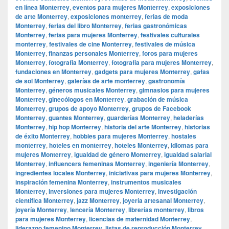
en línea Monterrey
,
eventos para mujeres Monterrey
,
exposiciones
de arte Monterrey
,
exposiciones monterrey
,
ferias de moda
Monterrey
,
ferias del libro Monterrey
,
ferias gastronómicas
Monterrey
,
ferias para mujeres Monterrey
,
festivales culturales
monterrey
,
festivales de cine Monterrey
,
festivales de música
Monterrey
,
finanzas personales Monterrey
,
foros para mujeres
Monterrey
,
fotografía Monterrey
,
fotografía para mujeres Monterrey
,
fundaciones en Monterrey
,
gadgets para mujeres Monterrey
,
gafas
de sol Monterrey
,
galerías de arte monterrey
,
gastronomía
Monterrey
,
géneros musicales Monterrey
,
gimnasios para mujeres
Monterrey
,
ginecólogos en Monterrey
,
grabación de música
Monterrey
,
grupos de apoyo Monterrey
,
grupos de Facebook
Monterrey
,
guantes Monterrey
,
guarderías Monterrey
,
heladerías
Monterrey
,
hip hop Monterrey
,
historia del arte Monterrey
,
historias
de éxito Monterrey
,
hobbies para mujeres Monterrey
,
hostales
monterrey
,
hoteles en monterrey
,
hoteles Monterrey
,
idiomas para
mujeres Monterrey
,
igualdad de género Monterrey
,
igualdad salarial
Monterrey
,
influencers femeninas Monterrey
,
ingeniería Monterrey
,
ingredientes locales Monterrey
,
iniciativas para mujeres Monterrey
,
inspiración femenina Monterrey
,
instrumentos musicales
Monterrey
,
inversiones para mujeres Monterrey
,
investigación
científica Monterrey
,
jazz Monterrey
,
joyería artesanal Monterrey
,
joyería Monterrey
,
lencería Monterrey
,
librerías monterrey
,
libros
para mujeres Monterrey
,
licencias de maternidad Monterrey
,
liderazgo femenino Monterrey
,
listas de reproducción Monterrey
,