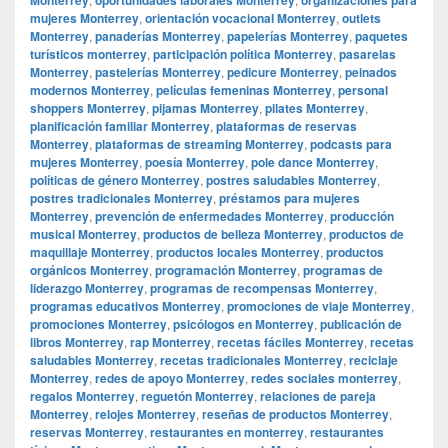
mujeres Monterrey
,
orientación vocacional Monterrey
,
outlets
Monterrey
,
panaderías Monterrey
,
papelerías Monterrey
,
paquetes
turísticos monterrey
,
participación política Monterrey
,
pasarelas
Monterrey
,
pastelerías Monterrey
,
pedicure Monterrey
,
peinados
modernos Monterrey
,
películas femeninas Monterrey
,
personal
shoppers Monterrey
,
pijamas Monterrey
,
pilates Monterrey
,
planificación familiar Monterrey
,
plataformas de reservas
Monterrey
,
plataformas de streaming Monterrey
,
podcasts para
mujeres Monterrey
,
poesía Monterrey
,
pole dance Monterrey
,
políticas de género Monterrey
,
postres saludables Monterrey
,
postres tradicionales Monterrey
,
préstamos para mujeres
Monterrey
,
prevención de enfermedades Monterrey
,
producción
musical Monterrey
,
productos de belleza Monterrey
,
productos de
maquillaje Monterrey
,
productos locales Monterrey
,
productos
orgánicos Monterrey
,
programación Monterrey
,
programas de
liderazgo Monterrey
,
programas de recompensas Monterrey
,
programas educativos Monterrey
,
promociones de viaje Monterrey
,
promociones Monterrey
,
psicólogos en Monterrey
,
publicación de
libros Monterrey
,
rap Monterrey
,
recetas fáciles Monterrey
,
recetas
saludables Monterrey
,
recetas tradicionales Monterrey
,
reciclaje
Monterrey
,
redes de apoyo Monterrey
,
redes sociales monterrey
,
regalos Monterrey
,
reguetón Monterrey
,
relaciones de pareja
Monterrey
,
relojes Monterrey
,
reseñas de productos Monterrey
,
reservas Monterrey
,
restaurantes en monterrey
,
restaurantes