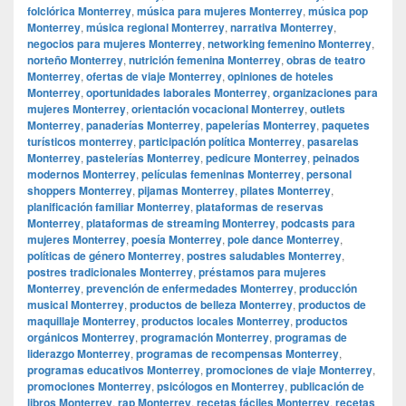
folclórica Monterrey
,
música para mujeres Monterrey
,
música pop
Monterrey
,
música regional Monterrey
,
narrativa Monterrey
,
negocios para mujeres Monterrey
,
networking femenino Monterrey
,
norteño Monterrey
,
nutrición femenina Monterrey
,
obras de teatro
Monterrey
,
ofertas de viaje Monterrey
,
opiniones de hoteles
Monterrey
,
oportunidades laborales Monterrey
,
organizaciones para
mujeres Monterrey
,
orientación vocacional Monterrey
,
outlets
Monterrey
,
panaderías Monterrey
,
papelerías Monterrey
,
paquetes
turísticos monterrey
,
participación política Monterrey
,
pasarelas
Monterrey
,
pastelerías Monterrey
,
pedicure Monterrey
,
peinados
modernos Monterrey
,
películas femeninas Monterrey
,
personal
shoppers Monterrey
,
pijamas Monterrey
,
pilates Monterrey
,
planificación familiar Monterrey
,
plataformas de reservas
Monterrey
,
plataformas de streaming Monterrey
,
podcasts para
mujeres Monterrey
,
poesía Monterrey
,
pole dance Monterrey
,
políticas de género Monterrey
,
postres saludables Monterrey
,
postres tradicionales Monterrey
,
préstamos para mujeres
Monterrey
,
prevención de enfermedades Monterrey
,
producción
musical Monterrey
,
productos de belleza Monterrey
,
productos de
maquillaje Monterrey
,
productos locales Monterrey
,
productos
orgánicos Monterrey
,
programación Monterrey
,
programas de
liderazgo Monterrey
,
programas de recompensas Monterrey
,
programas educativos Monterrey
,
promociones de viaje Monterrey
,
promociones Monterrey
,
psicólogos en Monterrey
,
publicación de
libros Monterrey
,
rap Monterrey
,
recetas fáciles Monterrey
,
recetas