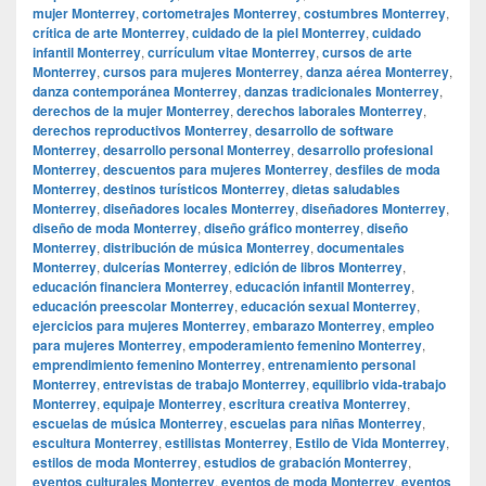
mujer Monterrey
,
cortometrajes Monterrey
,
costumbres Monterrey
,
crítica de arte Monterrey
,
cuidado de la piel Monterrey
,
cuidado
infantil Monterrey
,
currículum vitae Monterrey
,
cursos de arte
Monterrey
,
cursos para mujeres Monterrey
,
danza aérea Monterrey
,
danza contemporánea Monterrey
,
danzas tradicionales Monterrey
,
derechos de la mujer Monterrey
,
derechos laborales Monterrey
,
derechos reproductivos Monterrey
,
desarrollo de software
Monterrey
,
desarrollo personal Monterrey
,
desarrollo profesional
Monterrey
,
descuentos para mujeres Monterrey
,
desfiles de moda
Monterrey
,
destinos turísticos Monterrey
,
dietas saludables
Monterrey
,
diseñadores locales Monterrey
,
diseñadores Monterrey
,
diseño de moda Monterrey
,
diseño gráfico monterrey
,
diseño
Monterrey
,
distribución de música Monterrey
,
documentales
Monterrey
,
dulcerías Monterrey
,
edición de libros Monterrey
,
educación financiera Monterrey
,
educación infantil Monterrey
,
educación preescolar Monterrey
,
educación sexual Monterrey
,
ejercicios para mujeres Monterrey
,
embarazo Monterrey
,
empleo
para mujeres Monterrey
,
empoderamiento femenino Monterrey
,
emprendimiento femenino Monterrey
,
entrenamiento personal
Monterrey
,
entrevistas de trabajo Monterrey
,
equilibrio vida-trabajo
Monterrey
,
equipaje Monterrey
,
escritura creativa Monterrey
,
escuelas de música Monterrey
,
escuelas para niñas Monterrey
,
escultura Monterrey
,
estilistas Monterrey
,
Estilo de Vida Monterrey
,
estilos de moda Monterrey
,
estudios de grabación Monterrey
,
eventos culturales Monterrey
,
eventos de moda Monterrey
,
eventos