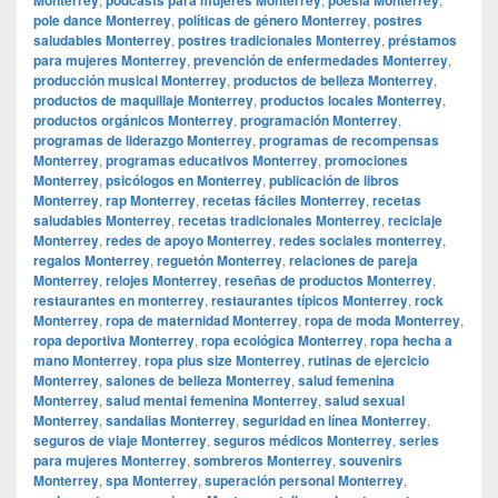
pole dance Monterrey
,
políticas de género Monterrey
,
postres
saludables Monterrey
,
postres tradicionales Monterrey
,
préstamos
para mujeres Monterrey
,
prevención de enfermedades Monterrey
,
producción musical Monterrey
,
productos de belleza Monterrey
,
productos de maquillaje Monterrey
,
productos locales Monterrey
,
productos orgánicos Monterrey
,
programación Monterrey
,
programas de liderazgo Monterrey
,
programas de recompensas
Monterrey
,
programas educativos Monterrey
,
promociones
Monterrey
,
psicólogos en Monterrey
,
publicación de libros
Monterrey
,
rap Monterrey
,
recetas fáciles Monterrey
,
recetas
saludables Monterrey
,
recetas tradicionales Monterrey
,
reciclaje
Monterrey
,
redes de apoyo Monterrey
,
redes sociales monterrey
,
regalos Monterrey
,
reguetón Monterrey
,
relaciones de pareja
Monterrey
,
relojes Monterrey
,
reseñas de productos Monterrey
,
restaurantes en monterrey
,
restaurantes típicos Monterrey
,
rock
Monterrey
,
ropa de maternidad Monterrey
,
ropa de moda Monterrey
,
ropa deportiva Monterrey
,
ropa ecológica Monterrey
,
ropa hecha a
mano Monterrey
,
ropa plus size Monterrey
,
rutinas de ejercicio
Monterrey
,
salones de belleza Monterrey
,
salud femenina
Monterrey
,
salud mental femenina Monterrey
,
salud sexual
Monterrey
,
sandalias Monterrey
,
seguridad en línea Monterrey
,
seguros de viaje Monterrey
,
seguros médicos Monterrey
,
series
para mujeres Monterrey
,
sombreros Monterrey
,
souvenirs
Monterrey
,
spa Monterrey
,
superación personal Monterrey
,