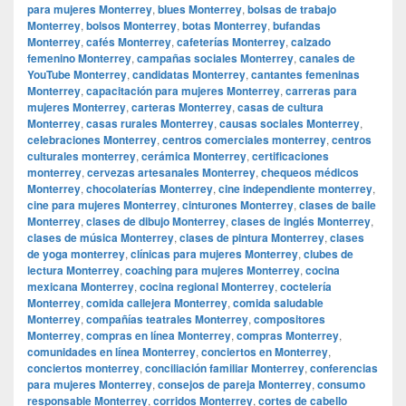
para mujeres Monterrey
,
blues Monterrey
,
bolsas de trabajo
Monterrey
,
bolsos Monterrey
,
botas Monterrey
,
bufandas
Monterrey
,
cafés Monterrey
,
cafeterías Monterrey
,
calzado
femenino Monterrey
,
campañas sociales Monterrey
,
canales de
YouTube Monterrey
,
candidatas Monterrey
,
cantantes femeninas
Monterrey
,
capacitación para mujeres Monterrey
,
carreras para
mujeres Monterrey
,
carteras Monterrey
,
casas de cultura
Monterrey
,
casas rurales Monterrey
,
causas sociales Monterrey
,
celebraciones Monterrey
,
centros comerciales monterrey
,
centros
culturales monterrey
,
cerámica Monterrey
,
certificaciones
monterrey
,
cervezas artesanales Monterrey
,
chequeos médicos
Monterrey
,
chocolaterías Monterrey
,
cine independiente monterrey
,
cine para mujeres Monterrey
,
cinturones Monterrey
,
clases de baile
Monterrey
,
clases de dibujo Monterrey
,
clases de inglés Monterrey
,
clases de música Monterrey
,
clases de pintura Monterrey
,
clases
de yoga monterrey
,
clínicas para mujeres Monterrey
,
clubes de
lectura Monterrey
,
coaching para mujeres Monterrey
,
cocina
mexicana Monterrey
,
cocina regional Monterrey
,
coctelería
Monterrey
,
comida callejera Monterrey
,
comida saludable
Monterrey
,
compañías teatrales Monterrey
,
compositores
Monterrey
,
compras en línea Monterrey
,
compras Monterrey
,
comunidades en línea Monterrey
,
conciertos en Monterrey
,
conciertos monterrey
,
conciliación familiar Monterrey
,
conferencias
para mujeres Monterrey
,
consejos de pareja Monterrey
,
consumo
responsable Monterrey
,
corridos Monterrey
,
cortes de cabello