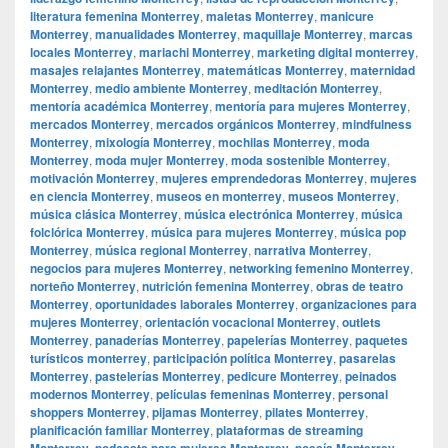
literatura femenina Monterrey
,
maletas Monterrey
,
manicure
Monterrey
,
manualidades Monterrey
,
maquillaje Monterrey
,
marcas
locales Monterrey
,
mariachi Monterrey
,
marketing digital monterrey
,
masajes relajantes Monterrey
,
matemáticas Monterrey
,
maternidad
Monterrey
,
medio ambiente Monterrey
,
meditación Monterrey
,
mentoría académica Monterrey
,
mentoría para mujeres Monterrey
,
mercados Monterrey
,
mercados orgánicos Monterrey
,
mindfulness
Monterrey
,
mixología Monterrey
,
mochilas Monterrey
,
moda
Monterrey
,
moda mujer Monterrey
,
moda sostenible Monterrey
,
motivación Monterrey
,
mujeres emprendedoras Monterrey
,
mujeres
en ciencia Monterrey
,
museos en monterrey
,
museos Monterrey
,
música clásica Monterrey
,
música electrónica Monterrey
,
música
folclórica Monterrey
,
música para mujeres Monterrey
,
música pop
Monterrey
,
música regional Monterrey
,
narrativa Monterrey
,
negocios para mujeres Monterrey
,
networking femenino Monterrey
,
norteño Monterrey
,
nutrición femenina Monterrey
,
obras de teatro
Monterrey
,
oportunidades laborales Monterrey
,
organizaciones para
mujeres Monterrey
,
orientación vocacional Monterrey
,
outlets
Monterrey
,
panaderías Monterrey
,
papelerías Monterrey
,
paquetes
turísticos monterrey
,
participación política Monterrey
,
pasarelas
Monterrey
,
pastelerías Monterrey
,
pedicure Monterrey
,
peinados
modernos Monterrey
,
películas femeninas Monterrey
,
personal
shoppers Monterrey
,
pijamas Monterrey
,
pilates Monterrey
,
planificación familiar Monterrey
,
plataformas de streaming
Monterrey
,
podcasts para mujeres Monterrey
,
poesía Monterrey
,