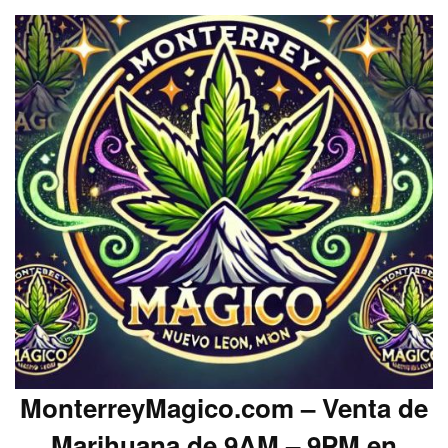
MonterreyMagico.com – Venta de
Marihuana de 9AM – 9PM en