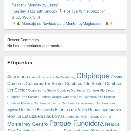
Peaceful Monday by Jazzy
Tuesday Jazz with Snoopy
Positive Winter Jazz for
Study/Work/Chill
Mensaje de Navidad para MonterreyMagico.com
Recent Comments
No hay comentarios que mostrar.
Etiquetas
Chipinque
#apodaca
Contry
Barrio Antiguo
Centro Monterrey
Cumbres
Cumbres 1er Sector
Cumbres 2do Sector
Cumbres
3er Sector
Cumbres 4to Sector
Cumbres 5to Sector
Cumbres 6to Sector
Cumbres 7mo Sector
Cumbres Allegro
Cumbres Elite
Cumbres Elite Premier
Cumbres Madeira
Cumbres Provenza
Cumbres Renacimiento
Cumbres San
Del Valle
Fuentes del Valle
Guadalupe nuevo
Escobedo
Agustín
leon
La Estanzuela
Las Lomas
mitras centro
Lomas del Valle
Parque Fundidora
Monterrey Centro
Real de
San nicolas
San Agustín
San Jerónimo