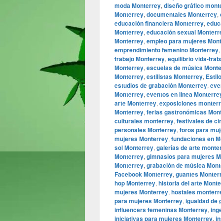
moda Monterrey
,
diseño gráfico mont
Monterrey
,
documentales Monterrey
,
educación financiera Monterrey
,
educa
Monterrey
,
educación sexual Monterr
Monterrey
,
empleo para mujeres Mon
emprendimiento femenino Monterrey
trabajo Monterrey
,
equilibrio vida-tra
Monterrey
,
escuelas de música Monte
Monterrey
,
estilistas Monterrey
,
Estil
estudios de grabación Monterrey
,
eve
Monterrey
,
eventos en línea Monterre
arte Monterrey
,
exposiciones monter
Monterrey
,
ferias gastronómicas Mon
culturales monterrey
,
festivales de c
personales Monterrey
,
foros para mu
mujeres Monterrey
,
fundaciones en M
sol Monterrey
,
galerías de arte monte
Monterrey
,
gimnasios para mujeres M
Monterrey
,
grabación de música Mont
Facebook Monterrey
,
guantes Monter
hop Monterrey
,
historia del arte Mont
mujeres Monterrey
,
hostales monterr
para mujeres Monterrey
,
igualdad de
influencers femeninas Monterrey
,
ing
iniciativas para mujeres Monterrey
,
i