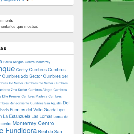
omments
entarios que mostrar.
 Leon?
tas
a
Barrio Antiguo
Centro Monterrey
nque
Cumbres
Cumbres
Contry
r
Cumbres 2do Sector
Cumbres 3er
bres 4to Sector
Cumbres 5to Sector
Cumbres
umbres 7mo Sector
Cumbres Allegro
Cumbres
 Elite Premier
Cumbres Madeira
Cumbres
Del
mbres Renacimiento
Cumbres San Agustín
Fuentes del Valle
Guadalupe
bedo
n
La Estanzuela
Las Lomas
Lomas del
Monterrey Centro
 centro
e Fundidora
Real de San