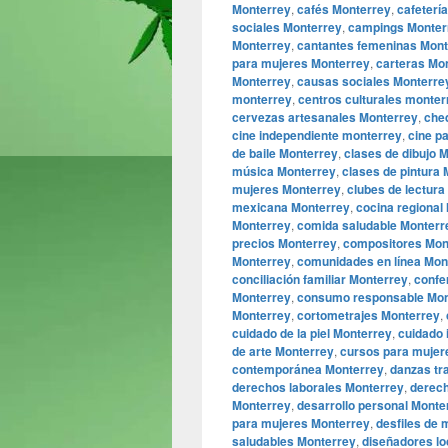
Monterrey
,
cafés Monterrey
,
cafeterí
sociales Monterrey
,
campings Monter
Monterrey
,
cantantes femeninas Mont
para mujeres Monterrey
,
carteras Mo
Monterrey
,
causas sociales Monterre
monterrey
,
centros culturales monter
cervezas artesanales Monterrey
,
che
cine independiente monterrey
,
cine p
de baile Monterrey
,
clases de dibujo 
música Monterrey
,
clases de pintura
mujeres Monterrey
,
clubes de lectura
mexicana Monterrey
,
cocina regional
Monterrey
,
comida saludable Monterr
precios Monterrey
,
compositores Mon
Monterrey
,
comunidades en línea Mon
conciliación familiar Monterrey
,
confe
Monterrey
,
consumo responsable Mon
Monterrey
,
cortometrajes Monterrey
,
cuidado de la piel Monterrey
,
cuidado 
de arte Monterrey
,
cursos para mujer
contemporánea Monterrey
,
danzas tr
derechos laborales Monterrey
,
derech
Monterrey
,
desarrollo personal Monte
para mujeres Monterrey
,
desfiles de
saludables Monterrey
,
diseñadores lo