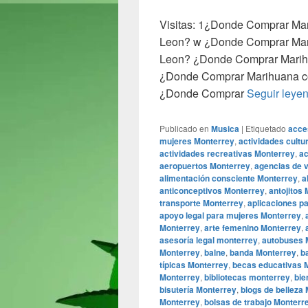
Visitas: 1¿Donde Comprar Ma
Leon? w ¿Donde Comprar Mar
Leon? ¿Donde Comprar Marih
¿Donde Comprar Marihuana c
¿Donde Comprar
Seguir leye
Publicado en
Musica
|
Etiquetado
acce
mujeres Monterrey
,
actividades cultu
actividades recreativas Monterrey
,
ac
aeropuertos Monterrey
,
agencias de 
alimentación consciente Monterrey
,
a
anticonceptivos Monterrey
,
antojitos
transporte Monterrey
,
aplicaciones p
apoyo legal para mujeres Monterrey
,
Monterrey
,
arte femenino Monterrey
,
asesoría legal monterrey
,
autobuses 
Monterrey
,
balne
,
banda Monterrey
,
b
típicas Monterrey
,
becas educativas 
Monterrey
,
bibliotecas monterrey
,
bie
bisutería Monterrey
,
blogs de belleza
Monterrey
,
bolsas de trabajo Monterr