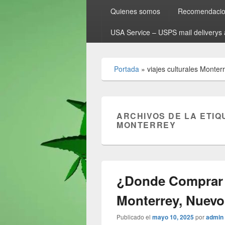
Quienes somos
Recomendacion
USA Service – USPS mail deliverys 
Portada
»
viajes culturales Monter
ARCHIVOS DE LA ETIQ
MONTERREY
¿Donde Comprar 
Monterrey, Nuev
Publicado el
mayo 10, 2025
por
admin