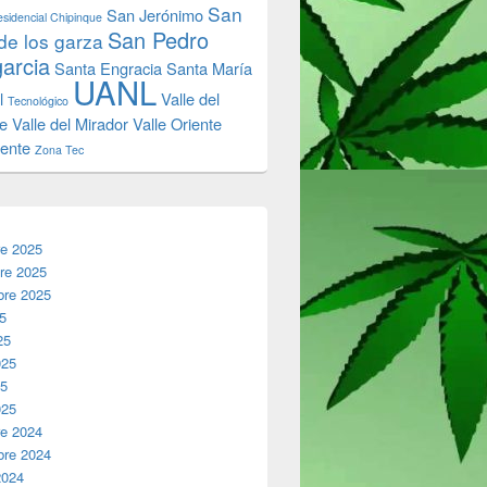
San
San Jerónimo
sidencial Chipinque
San Pedro
de los garza
garcia
Santa Engracia
Santa María
UANL
l
Valle del
Tecnológico
e
Valle del Mirador
Valle Oriente
iente
Zona Tec
re 2025
re 2025
bre 2025
25
25
025
25
025
re 2024
bre 2024
2024