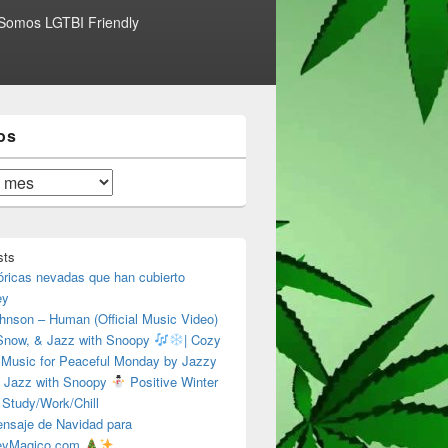
Somos LGTBI Friendly
os
sts
óricas nevadas que han cubierto
ey
hnson – Human (Official Music Video)
 Snow, & Jazz with Snoopy
| Cozy
 Music for Peaceful Monday by Jazzy
 Jazz with Snoopy
Positive Winter
 Study/Work/Chill
nsaje de Navidad para
eyMagico.com