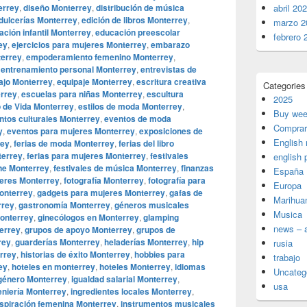
errey
,
diseño Monterrey
,
distribución de música
abril 20
dulcerías Monterrey
,
edición de libros Monterrey
,
marzo 2
ción infantil Monterrey
,
educación preescolar
febrero 
ey
,
ejercicios para mujeres Monterrey
,
embarazo
terrey
,
empoderamiento femenino Monterrey
,
,
entrenamiento personal Monterrey
,
entrevistas de
bajo Monterrey
,
equipaje Monterrey
,
escritura creativa
Categories
rrey
,
escuelas para niñas Monterrey
,
escultura
2025
o de Vida Monterrey
,
estilos de moda Monterrey
,
Buy wee
ntos culturales Monterrey
,
eventos de moda
Comprar
y
,
eventos para mujeres Monterrey
,
exposiciones de
English
rey
,
ferias de moda Monterrey
,
ferias del libro
terrey
,
ferias para mujeres Monterrey
,
festivales
english 
ine Monterrey
,
festivales de música Monterrey
,
finanzas
España
jeres Monterrey
,
fotografía Monterrey
,
fotografía para
Europa
onterrey
,
gadgets para mujeres Monterrey
,
gafas de
Marihua
rrey
,
gastronomía Monterrey
,
géneros musicales
Musica
onterrey
,
ginecólogos en Monterrey
,
glamping
news – a
errey
,
grupos de apoyo Monterrey
,
grupos de
rey
,
guarderías Monterrey
,
heladerías Monterrey
,
hip
rusia
errey
,
historias de éxito Monterrey
,
hobbies para
trabajo
ey
,
hoteles en monterrey
,
hoteles Monterrey
,
idiomas
Uncateg
 género Monterrey
,
igualdad salarial Monterrey
,
usa
eniería Monterrey
,
ingredientes locales Monterrey
,
nspiración femenina Monterrey
,
instrumentos musicales