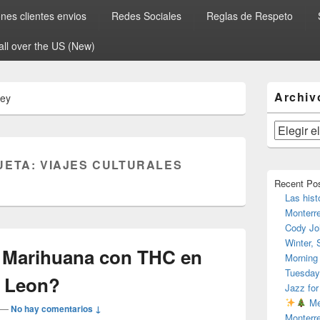
es clientes envios
Redes Sociales
Reglas de Respeto
all over the US (New)
El
Archiv
rey
área
de
widget
Archivos
barra
lateral
UETA:
VIAJES CULTURALES
primaria
Recent Po
Las hist
Monterr
Cody Jo
Winter,
Marihuana con THC en
Morning
Tuesday
o Leon?
Jazz for
Me
—
No hay comentarios ↓
Monterr