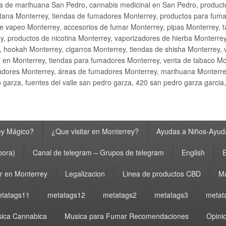
ta de marihuana San Pedro, cannabis medicinal en San Pedro, produ
ana Monterrey, tiendas de fumadores Monterrey, productos para fumar M
e vapeo Monterrey, accesorios de fumar Monterrey, pipas Monterrey, 
y, productos de nicotina Monterrey, vaporizadores de hierba Monterre
y, hookah Monterrey, cigarros Monterrey, tiendas de shisha Monterrey, 
 en Monterrey, tiendas para fumadores Monterrey, venta de tabaco Mo
adores Monterrey, áreas de fumadores Monterrey, marihuana Monterrey
garza, fuentes del valle san pedro garza, 420 san pedro garza garcia
ey Mágico?
¿Que visitar en Monterrey?
Ayudas a Niños-Ayuda
bora)
Canal de telegram – Grupos de telegram
English
E
 en Monterrey
Legalizacion
Linea de productos CBD
Ma
tatags11
metatags12
metatags2
metatags3
metat
ica Cannabica
Musica para Fumar Recomendaciones
Opinio