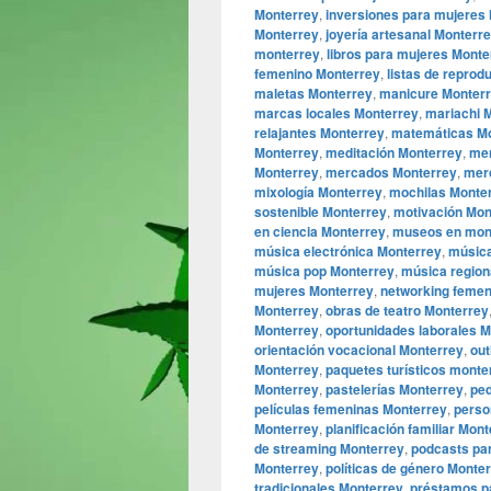
Monterrey
,
inversiones para mujeres
Monterrey
,
joyería artesanal Monterr
monterrey
,
libros para mujeres Monte
femenino Monterrey
,
listas de reprod
maletas Monterrey
,
manicure Monter
marcas locales Monterrey
,
mariachi 
relajantes Monterrey
,
matemáticas M
Monterrey
,
meditación Monterrey
,
men
Monterrey
,
mercados Monterrey
,
mer
mixología Monterrey
,
mochilas Monte
sostenible Monterrey
,
motivación Mon
en ciencia Monterrey
,
museos en mon
música electrónica Monterrey
,
música
música pop Monterrey
,
música region
mujeres Monterrey
,
networking femen
Monterrey
,
obras de teatro Monterrey
Monterrey
,
oportunidades laborales 
orientación vocacional Monterrey
,
out
Monterrey
,
paquetes turísticos monte
Monterrey
,
pastelerías Monterrey
,
ped
películas femeninas Monterrey
,
perso
Monterrey
,
planificación familiar Mon
de streaming Monterrey
,
podcasts pa
Monterrey
,
políticas de género Monte
tradicionales Monterrey
,
préstamos p