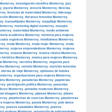
 Monterrey
,
investigación científica Monterrey
,
jazz
ey
,
joyería Monterrey
,
lencería Monterrey
,
librerías
rrey
,
licencias de maternidad Monterrey
,
liderazgo
ucción Monterrey
,
literatura femenina Monterrey
,
rey
,
manualidades Monterrey
,
maquillaje Monterrey
,
Monterrey
,
marketing digital monterrey
,
masajes
onterrey
,
maternidad Monterrey
,
medio ambiente
toría académica Monterrey
,
mentoría para mujeres
cados orgánicos Monterrey
,
mindfulness Monterrey
,
rrey
,
moda Monterrey
,
moda mujer Monterrey
,
moda
terrey
,
mujeres emprendedoras Monterrey
,
mujeres
terrey
,
museos Monterrey
,
música clásica Monterrey
,
 folclórica Monterrey
,
música para mujeres Monterrey
,
al Monterrey
,
narrativa Monterrey
,
negocios para
ino Monterrey
,
norteño Monterrey
,
nutrición femenina
,
ofertas de viaje Monterrey
,
opiniones de hoteles
Monterrey
,
organizaciones para mujeres Monterrey
,
lets Monterrey
,
panaderías Monterrey
,
papelerías
rrey
,
participación política Monterrey
,
pasarelas
icure Monterrey
,
peinados modernos Monterrey
,
nal shoppers Monterrey
,
pijamas Monterrey
,
pilates
terrey
,
plataformas de reservas Monterrey
,
plataformas
ra mujeres Monterrey
,
poesía Monterrey
,
pole dance
rrey
,
postres saludables Monterrey
,
postres
ara mujeres Monterrey
,
prevención de enfermedades