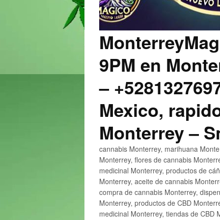
MonterreyMagi
9PM en Monter
– +5281327697
Mexico, rapido
Monterrey – 
cannabis Monterrey, marihuana Monter
Monterrey, flores de cannabis Monterr
medicinal Monterrey, productos de cá
Monterrey, aceite de cannabis Monter
compra de cannabis Monterrey, dispen
Monterrey, productos de CBD Monterre
medicinal Monterrey, tiendas de CBD 