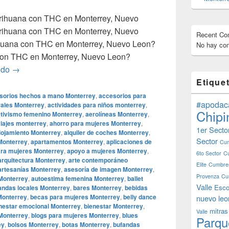
rihuana con THC en Monterrey, Nuevo
ihuana con THC en Monterrey, Nuevo
Recent C
uana con THC en Monterrey, Nuevo Leon?
No hay com
on THC en Monterrey, Nuevo Leon?
¿Donde Comprar Marihuana con THC en Monterrey, Nuevo
ndo
→
Etique
sorios hechos a mano Monterrey
,
accesorios para
#apodac
rales Monterrey
,
actividades para niños monterrey
,
Chipi
tivismo femenino Monterrey
,
aerolíneas Monterrey
,
viajes monterrey
,
ahorro para mujeres Monterrey
,
1er Secto
lojamiento Monterrey
,
alquiler de coches Monterrey
,
Sector
 Monterrey
,
apartamentos Monterrey
,
aplicaciones de
Cum
ara mujeres Monterrey
,
apoyo a mujeres Monterrey
,
6to Sector
C
arquitectura Monterrey
,
arte contemporáneo
Elite
Cumbres
artesanías Monterrey
,
asesoría de imagen Monterrey
,
Provenza
Cu
Monterrey
,
autoestima femenina Monterrey
,
ballet
Valle
Esco
andas locales Monterrey
,
bares Monterrey
,
bebidas
Monterrey
,
becas para mujeres Monterrey
,
belly dance
nuevo leo
nestar emocional Monterrey
,
bienestar Monterrey
,
mitras
Valle
 Monterrey
,
blogs para mujeres Monterrey
,
blues
Parqu
ey
,
bolsos Monterrey
,
botas Monterrey
,
bufandas