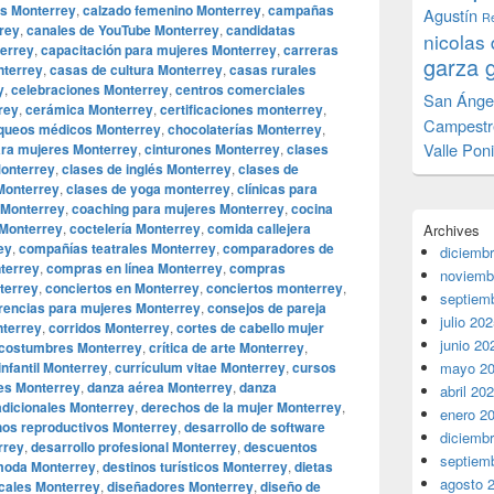
as Monterrey
,
calzado femenino Monterrey
,
campañas
Agustín
Re
rey
,
canales de YouTube Monterrey
,
candidatas
nicolas 
errey
,
capacitación para mujeres Monterrey
,
carreras
garza 
nterrey
,
casas de cultura Monterrey
,
casas rurales
y
,
celebraciones Monterrey
,
centros comerciales
San Ánge
rey
,
cerámica Monterrey
,
certificaciones monterrey
,
Campestr
queos médicos Monterrey
,
chocolaterías Monterrey
,
Valle Pon
ara mujeres Monterrey
,
cinturones Monterrey
,
clases
Monterrey
,
clases de inglés Monterrey
,
clases de
 Monterrey
,
clases de yoga monterrey
,
clínicas para
 Monterrey
,
coaching para mujeres Monterrey
,
cocina
 Monterrey
,
coctelería Monterrey
,
comida callejera
Archives
ey
,
compañías teatrales Monterrey
,
comparadores de
diciemb
terrey
,
compras en línea Monterrey
,
compras
noviemb
terrey
,
conciertos en Monterrey
,
conciertos monterrey
,
septiem
rencias para mujeres Monterrey
,
consejos de pareja
julio 20
terrey
,
corridos Monterrey
,
cortes de cabello mujer
junio 20
costumbres Monterrey
,
crítica de arte Monterrey
,
infantil Monterrey
,
currículum vitae Monterrey
,
cursos
mayo 2
es Monterrey
,
danza aérea Monterrey
,
danza
abril 20
adicionales Monterrey
,
derechos de la mujer Monterrey
,
enero 2
os reproductivos Monterrey
,
desarrollo de software
diciemb
rrey
,
desarrollo profesional Monterrey
,
descuentos
septiem
 moda Monterrey
,
destinos turísticos Monterrey
,
dietas
agosto 
cales Monterrey
,
diseñadores Monterrey
,
diseño de