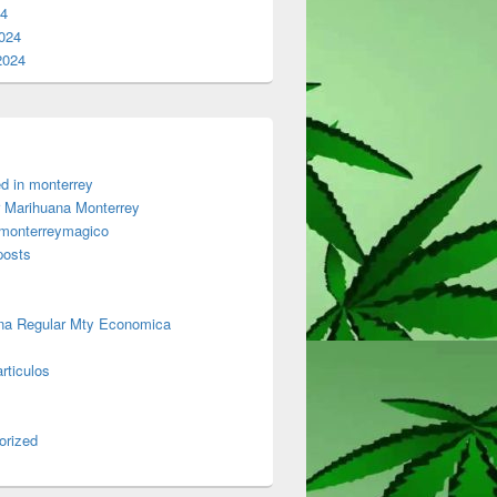
24
024
2024
d in monterrey
 Marihuana Monterrey
 monterreymagico
posts
na Regular Mty Economica
rticulos
orized