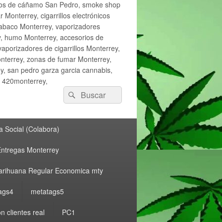
ctos de cáñamo San Pedro, smoke shop
onterrey, cigarrillos electrónicos
tabaco Monterrey, vaporizadores
y, humo Monterrey, accesorios de
vaporizadores de cigarrillos Monterrey,
nterrey, zonas de fumar Monterrey,
, san pedro garza garcia cannabis,
, 420monterrey,
Buscar
Buscar
por:
 Social (Colabora)
ntregas Monterrey
rihuana Regular Economica mty
ags4
metatags5
n clientes real
PC1