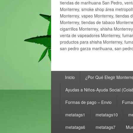
tiendas de marihuana San Pedro, ven
Monterrey, smoke shop área metropolit
Monterrey, vapeo Monterrey, tiendas d
Monterrey, tiendas de tabaco Monterre
cigarrillos Monterrey, shisha Monterre
venta de vapeadores Monterrey, fumar
productos para shisha Monterrey, fum
san pedro garza marihuana, san pedro 
Menú
Inicio
¿Por Qué Elegir Monterr
principal
Ayudas a Niños-Ayuda Social (Cola
Formas de pago – Envio
Fumar
metatags1
metatags10
me
metatags6
metatags7
Mus