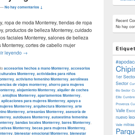
—
No hay comentarios ↓
Recent C
y, ropa de moda Monterrey, tiendas de ropa
No hay com
ey, productos de belleza Monterrey, cuidado
ntos faciales Monterrey, salones de belleza
Monterrey, cortes de cabello mujer
Etique
Smoke Shop Monterrey Monterreymagico.com, Smok
ir leyendo
→
#apodac
Chipi
do
accesorios hechos a mano Monterrey
,
accesorios
culturales Monterrey
,
actividades para niños
1er Secto
onterrey
,
activismo femenino Monterrey
,
aerolíneas
Sector
Cum
encias de viajes monterrey
,
ahorro para mujeres
Monterrey
,
alojamiento Monterrey
,
alquiler de coches
6to Sector
C
y
,
antojitos Monterrey
,
apartamentos Monterrey
,
Elite
Cumbres
,
aplicaciones para mujeres Monterrey
,
apoyo a
Provenza
Cu
 mujeres Monterrey
,
arquitectura Monterrey
,
arte
Valle
Esco
nino Monterrey
,
artesanías Monterrey
,
asesoría de
nuevo leo
nterrey
,
autobuses Monterrey
,
autoestima femenina
nterrey
,
bandas locales Monterrey
,
bares Monterrey
,
mitras
Valle
cativas Monterrey
,
becas para mujeres Monterrey
,
Parqu
onterrey
,
bienestar emocional Monterrey
,
bienestar