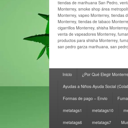
tiendas de marihuana San Pedro, ven
Monterrey, smoke shop área metropolit
Monterrey, vapeo Monterrey, tiendas d
Monterrey, tiendas de tabaco Monterre
cigarrillos Monterrey, shisha Monterre
venta de vapeadores Monterrey, fumar
productos para shisha Monterrey, fum
san pedro garza marihuana, san pedro 
Menú
Inicio
¿Por Qué Elegir Monterr
principal
Ayudas a Niños-Ayuda Social (Cola
Formas de pago – Envio
Fumar
metatags1
metatags10
me
metatags6
metatags7
Mus