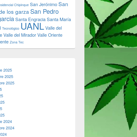
San
San Jerónimo
sidencial Chipinque
San Pedro
de los garza
garcia
Santa Engracia
Santa María
UANL
l
Valle del
Tecnológico
e
Valle del Mirador
Valle Oriente
iente
Zona Tec
re 2025
re 2025
bre 2025
25
25
025
25
025
re 2024
bre 2024
2024