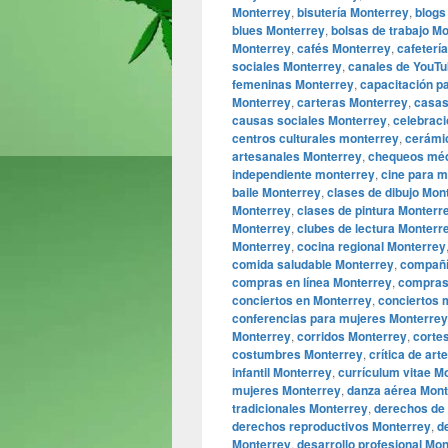
Monterrey
,
bisutería Monterrey
,
blogs
blues Monterrey
,
bolsas de trabajo M
Monterrey
,
cafés Monterrey
,
cafeterí
sociales Monterrey
,
canales de YouTu
femeninas Monterrey
,
capacitación p
Monterrey
,
carteras Monterrey
,
casas
causas sociales Monterrey
,
celebrac
centros culturales monterrey
,
cerámi
artesanales Monterrey
,
chequeos méd
independiente monterrey
,
cine para 
baile Monterrey
,
clases de dibujo Mon
Monterrey
,
clases de pintura Monterr
Monterrey
,
clubes de lectura Monterr
Monterrey
,
cocina regional Monterrey
comida saludable Monterrey
,
compañí
compras en línea Monterrey
,
compras
conciertos en Monterrey
,
conciertos 
conferencias para mujeres Monterrey
Monterrey
,
corridos Monterrey
,
corte
costumbres Monterrey
,
crítica de art
infantil Monterrey
,
currículum vitae M
mujeres Monterrey
,
danza aérea Mont
tradicionales Monterrey
,
derechos de 
derechos reproductivos Monterrey
,
d
Monterrey
,
desarrollo profesional Mo