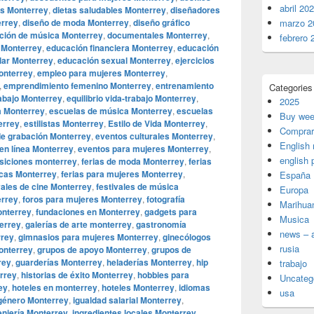
abril 20
os Monterrey
,
dietas saludables Monterrey
,
diseñadores
errey
,
diseño de moda Monterrey
,
diseño gráfico
marzo 2
ución de música Monterrey
,
documentales Monterrey
,
febrero 
s Monterrey
,
educación financiera Monterrey
,
educación
lar Monterrey
,
educación sexual Monterrey
,
ejercicios
onterrey
,
empleo para mujeres Monterrey
,
,
emprendimiento femenino Monterrey
,
entrenamiento
Categories
rabajo Monterrey
,
equilibrio vida-trabajo Monterrey
,
2025
a Monterrey
,
escuelas de música Monterrey
,
escuelas
Buy wee
errey
,
estilistas Monterrey
,
Estilo de Vida Monterrey
,
Comprar
de grabación Monterrey
,
eventos culturales Monterrey
,
English
en línea Monterrey
,
eventos para mujeres Monterrey
,
english 
siciones monterrey
,
ferias de moda Monterrey
,
ferias
icas Monterrey
,
ferias para mujeres Monterrey
,
España
vales de cine Monterrey
,
festivales de música
Europa
errey
,
foros para mujeres Monterrey
,
fotografía
Marihua
onterrey
,
fundaciones en Monterrey
,
gadgets para
Musica
terrey
,
galerías de arte monterrey
,
gastronomía
news – a
rrey
,
gimnasios para mujeres Monterrey
,
ginecólogos
rusia
onterrey
,
grupos de apoyo Monterrey
,
grupos de
rey
,
guarderías Monterrey
,
heladerías Monterrey
,
hip
trabajo
errey
,
historias de éxito Monterrey
,
hobbies para
Uncateg
ey
,
hoteles en monterrey
,
hoteles Monterrey
,
idiomas
usa
 género Monterrey
,
igualdad salarial Monterrey
,
eniería Monterrey
,
ingredientes locales Monterrey
,