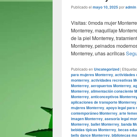
Publicado el
mayo 10, 2025
por
admin
Visitas: 0moda mujer Monterre
Monterrey, maquillaje Monterr
de la piel Monterrey, tratamie
Monterrey, peinados modernos 
Monterrey, uñas acrílicas
Segu
Publicado en
Uncategorized
|
Etiqueta
para mujeres Monterrey
,
actividades 
monterrey
,
actividades recreativas M
Monterrey
,
aeropuertos Monterrey
,
ag
Monterrey
,
alimentación consciente 
Monterrey
,
anticonceptivos Monterre
aplicaciones de transporte Monterrey
mujeres Monterrey
,
apoyo legal para
contemporáneo Monterrey
,
arte feme
imagen Monterrey
,
asesoría legal mo
Monterrey
,
ballet Monterrey
,
banda Mo
bebidas típicas Monterrey
,
becas edu
belly dance Monterrey
,
bibliotecas m