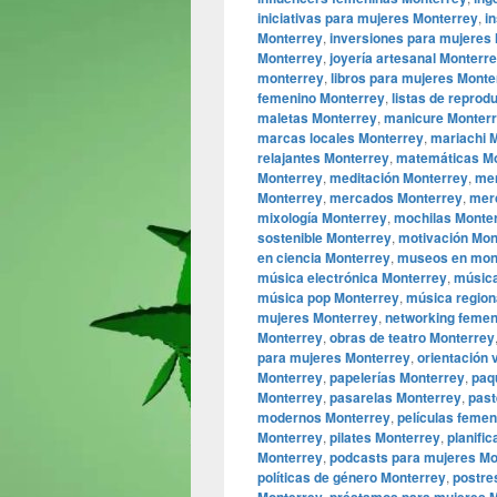
iniciativas para mujeres Monterrey
,
i
Monterrey
,
inversiones para mujeres
Monterrey
,
joyería artesanal Monterr
monterrey
,
libros para mujeres Monte
femenino Monterrey
,
listas de reprod
maletas Monterrey
,
manicure Monter
marcas locales Monterrey
,
mariachi 
relajantes Monterrey
,
matemáticas M
Monterrey
,
meditación Monterrey
,
men
Monterrey
,
mercados Monterrey
,
mer
mixología Monterrey
,
mochilas Monte
sostenible Monterrey
,
motivación Mon
en ciencia Monterrey
,
museos en mon
música electrónica Monterrey
,
música
música pop Monterrey
,
música region
mujeres Monterrey
,
networking femen
Monterrey
,
obras de teatro Monterrey
para mujeres Monterrey
,
orientación 
Monterrey
,
papelerías Monterrey
,
paq
Monterrey
,
pasarelas Monterrey
,
past
modernos Monterrey
,
películas feme
Monterrey
,
pilates Monterrey
,
planific
Monterrey
,
podcasts para mujeres Mo
políticas de género Monterrey
,
postre
,