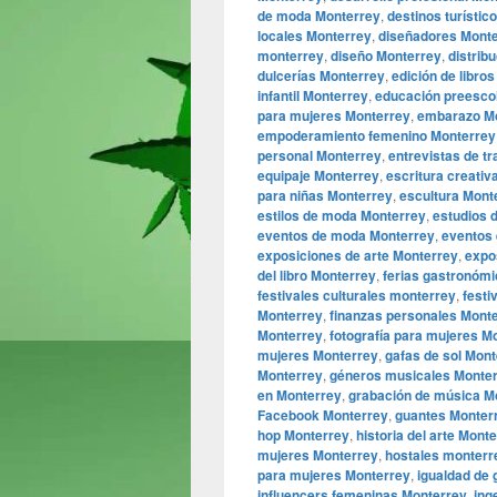
de moda Monterrey
,
destinos turístic
locales Monterrey
,
diseñadores Mont
monterrey
,
diseño Monterrey
,
distrib
dulcerías Monterrey
,
edición de libro
infantil Monterrey
,
educación preesco
para mujeres Monterrey
,
embarazo M
empoderamiento femenino Monterrey
personal Monterrey
,
entrevistas de t
equipaje Monterrey
,
escritura creativ
para niñas Monterrey
,
escultura Mont
estilos de moda Monterrey
,
estudios 
eventos de moda Monterrey
,
eventos 
exposiciones de arte Monterrey
,
expo
del libro Monterrey
,
ferias gastronóm
festivales culturales monterrey
,
festi
Monterrey
,
finanzas personales Mont
Monterrey
,
fotografía para mujeres M
mujeres Monterrey
,
gafas de sol Mon
Monterrey
,
géneros musicales Monte
en Monterrey
,
grabación de música M
Facebook Monterrey
,
guantes Monter
hop Monterrey
,
historia del arte Mont
mujeres Monterrey
,
hostales monterr
para mujeres Monterrey
,
igualdad de
influencers femeninas Monterrey
,
ing