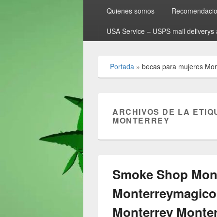
Quienes somos
Recomendacion
USA Service – USPS mail deliverys 
Portada
»
becas para mujeres Mon
ARCHIVOS DE LA ETIQ
MONTERREY
Smoke Shop Mont
Monterreymagico
Monterrey Monte