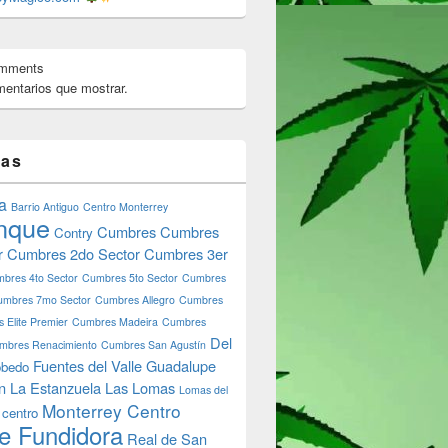
omments
entarios que mostrar.
tas
e Shop Monterrey Monterreymagico.com
a
Barrio Antiguo
Centro Monterrey
nque
Cumbres
Cumbres
Contry
r
Cumbres 2do Sector
Cumbres 3er
bres 4to Sector
Cumbres 5to Sector
Cumbres
umbres 7mo Sector
Cumbres Allegro
Cumbres
 Elite Premier
Cumbres Madeira
Cumbres
Del
mbres Renacimiento
Cumbres San Agustín
Fuentes del Valle
Guadalupe
bedo
n
La Estanzuela
Las Lomas
Lomas del
Monterrey Centro
 centro
e Fundidora
Real de San