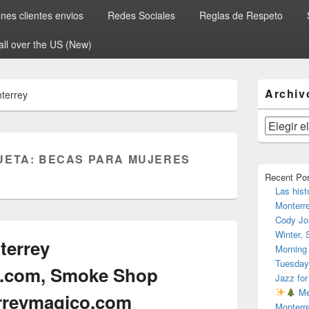
es clientes envios
Redes Sociales
Reglas de Respeto
all over the US (New)
El
Archiv
terrey
área
de
widget
Archivos
barra
lateral
UETA:
BECAS PARA MUJERES
primaria
Recent Po
Las hist
Monterr
Cody Jo
Winter,
errey
Morning
Tuesday
.com, Smoke Shop
Jazz for
Me
rreymagico.com
Monterr