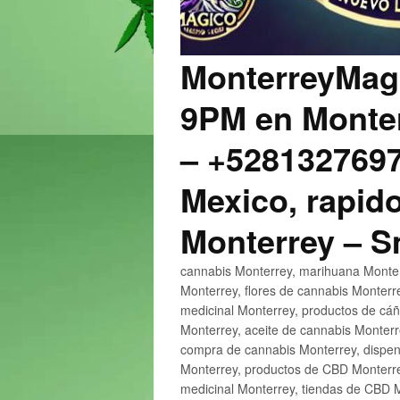
MonterreyMagi
9PM en Monter
– +5281327697
Mexico, rapido
Monterrey – 
cannabis Monterrey, marihuana Monter
Monterrey, flores de cannabis Monterr
medicinal Monterrey, productos de cá
Monterrey, aceite de cannabis Monter
compra de cannabis Monterrey, dispen
Monterrey, productos de CBD Monterre
medicinal Monterrey, tiendas de CBD 