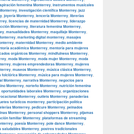
nspiración femenina Monterrey
,
instrumentos musicales
 Monterrey
,
investigación científica Monterrey
,
jazz
ey
,
joyería Monterrey
,
lencería Monterrey
,
librerías
rrey
,
licencias de maternidad Monterrey
,
liderazgo
ucción Monterrey
,
literatura femenina Monterrey
,
rey
,
manualidades Monterrey
,
maquillaje Monterrey
,
Monterrey
,
marketing digital monterrey
,
masajes
onterrey
,
maternidad Monterrey
,
medio ambiente
toría académica Monterrey
,
mentoría para mujeres
cados orgánicos Monterrey
,
mindfulness Monterrey
,
rrey
,
moda Monterrey
,
moda mujer Monterrey
,
moda
terrey
,
mujeres emprendedoras Monterrey
,
mujeres
terrey
,
museos Monterrey
,
música clásica Monterrey
,
 folclórica Monterrey
,
música para mujeres Monterrey
,
al Monterrey
,
narrativa Monterrey
,
negocios para
ino Monterrey
,
norteño Monterrey
,
nutrición femenina
,
oportunidades laborales Monterrey
,
organizaciones
vocacional Monterrey
,
outlets Monterrey
,
panaderías
uetes turísticos monterrey
,
participación política
elerías Monterrey
,
pedicure Monterrey
,
peinados
ninas Monterrey
,
personal shoppers Monterrey
,
pijamas
ación familiar Monterrey
,
plataformas de streaming
nterrey
,
poesía Monterrey
,
pole dance Monterrey
,
s saludables Monterrey
,
postres tradicionales
,
,