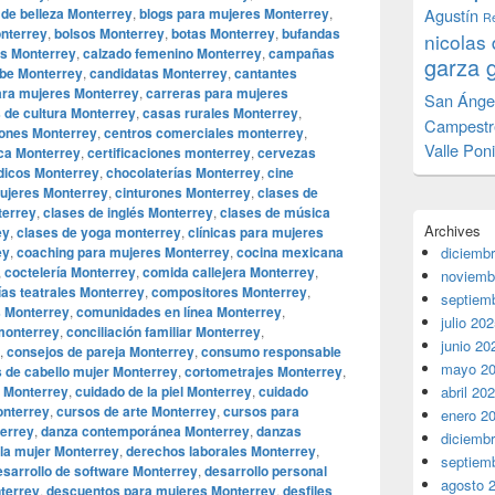
 de belleza Monterrey
,
blogs para mujeres Monterrey
,
Agustín
Re
onterrey
,
bolsos Monterrey
,
botas Monterrey
,
bufandas
nicolas 
as Monterrey
,
calzado femenino Monterrey
,
campañas
garza 
be Monterrey
,
candidatas Monterrey
,
cantantes
ara mujeres Monterrey
,
carreras para mujeres
San Ánge
 de cultura Monterrey
,
casas rurales Monterrey
,
Campestr
iones Monterrey
,
centros comerciales monterrey
,
Valle Pon
ca Monterrey
,
certificaciones monterrey
,
cervezas
icos Monterrey
,
chocolaterías Monterrey
,
cine
mujeres Monterrey
,
cinturones Monterrey
,
clases de
terrey
,
clases de inglés Monterrey
,
clases de música
Archives
ey
,
clases de yoga monterrey
,
clínicas para mujeres
ey
,
coaching para mujeres Monterrey
,
cocina mexicana
diciemb
,
coctelería Monterrey
,
comida callejera Monterrey
,
noviemb
as teatrales Monterrey
,
compositores Monterrey
,
septiem
 Monterrey
,
comunidades en línea Monterrey
,
julio 20
monterrey
,
conciliación familiar Monterrey
,
junio 20
,
consejos de pareja Monterrey
,
consumo responsable
mayo 2
s de cabello mujer Monterrey
,
cortometrajes Monterrey
,
e Monterrey
,
cuidado de la piel Monterrey
,
cuidado
abril 20
onterrey
,
cursos de arte Monterrey
,
cursos para
enero 2
errey
,
danza contemporánea Monterrey
,
danzas
diciemb
la mujer Monterrey
,
derechos laborales Monterrey
,
septiem
esarrollo de software Monterrey
,
desarrollo personal
agosto 
nterrey
,
descuentos para mujeres Monterrey
,
desfiles