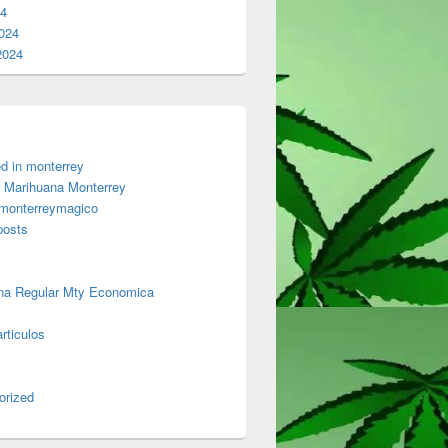
24
024
2024
d in monterrey
 Marihuana Monterrey
 monterreymagico
posts
na Regular Mty Economica
rticulos
orized