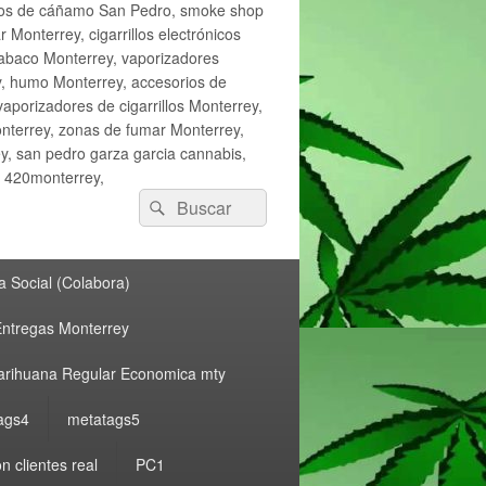
ctos de cáñamo San Pedro, smoke shop
onterrey, cigarrillos electrónicos
tabaco Monterrey, vaporizadores
y, humo Monterrey, accesorios de
vaporizadores de cigarrillos Monterrey,
nterrey, zonas de fumar Monterrey,
, san pedro garza garcia cannabis,
, 420monterrey,
Buscar
Buscar
por:
 Social (Colabora)
ntregas Monterrey
rihuana Regular Economica mty
ags4
metatags5
n clientes real
PC1