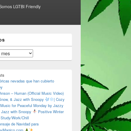
Somos LGTBI Friendly
os
sts
óricas nevadas que han cubierto
ey
hnson – Human (Official Music Video)
 Snow, & Jazz with Snoopy
| Cozy
 Music for Peaceful Monday by Jazzy
 Jazz with Snoopy
Positive Winter
 Study/Work/Chill
nsaje de Navidad para
eyMagico.com