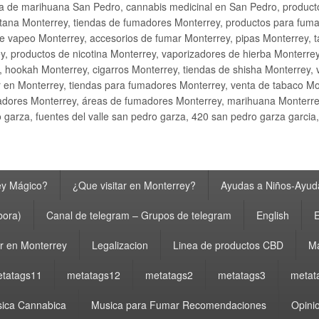
ta de marihuana San Pedro, cannabis medicinal en San Pedro, produ
ana Monterrey, tiendas de fumadores Monterrey, productos para fumar M
e vapeo Monterrey, accesorios de fumar Monterrey, pipas Monterrey, 
y, productos de nicotina Monterrey, vaporizadores de hierba Monterre
y, hookah Monterrey, cigarros Monterrey, tiendas de shisha Monterrey, 
 en Monterrey, tiendas para fumadores Monterrey, venta de tabaco Mo
adores Monterrey, áreas de fumadores Monterrey, marihuana Monterrey
garza, fuentes del valle san pedro garza, 420 san pedro garza garcia
ey Mágico?
¿Que visitar en Monterrey?
Ayudas a Niños-Ayuda
bora)
Canal de telegram – Grupos de telegram
English
E
 en Monterrey
Legalizacion
Linea de productos CBD
Ma
tatags11
metatags12
metatags2
metatags3
metat
ica Cannabica
Musica para Fumar Recomendaciones
Opinio