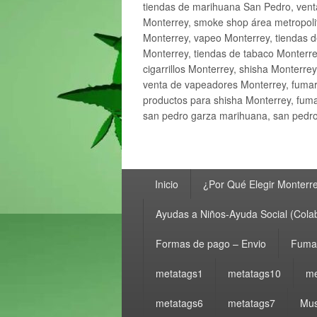
tiendas de marihuana San Pedro, ven
Monterrey, smoke shop área metropolit
Monterrey, vapeo Monterrey, tiendas d
Monterrey, tiendas de tabaco Monterre
cigarrillos Monterrey, shisha Monterre
venta de vapeadores Monterrey, fumar
productos para shisha Monterrey, fum
san pedro garza marihuana, san pedro 
Menú
Inicio
¿Por Qué Elegir Monterr
principal
Ayudas a Niños-Ayuda Social (Cola
Formas de pago – Envio
Fumar
metatags1
metatags10
me
metatags6
metatags7
Mus