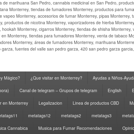
ta de marihuana San Pedro, cannabis medicinal en San Pedro, produ
ana Monterrey, tiendas de fumadores Monterrey, productos para fumar M
e vapeo Monterrey, accesorios de fumar Monterrey, pipas Monterrey, 
y, productos de nicotina Monterrey, vaporizadores de hierba Monterre
y, hookah Monterrey, cigarros Monterrey, tiendas de shisha Monterrey, 
 en Monterrey, tiendas para fumadores Monterrey, venta de tabaco Mo
adores Monterrey, áreas de fumadores Monterrey, marihuana Monterrey
garza, fuentes del valle san pedro garza, 420 san pedro garza garcia
ey Mágico?
¿Que visitar en Monterrey?
Ayudas a Niños-Ayuda
bora)
Canal de telegram – Grupos de telegram
English
E
 en Monterrey
Legalizacion
Linea de productos CBD
Ma
tatags11
metatags12
metatags2
metatags3
metat
ica Cannabica
Musica para Fumar Recomendaciones
Opinio