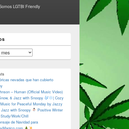
Somos LGTBI Friendly
os
sts
óricas nevadas que han cubierto
ey
hnson – Human (Official Music Video)
 Snow, & Jazz with Snoopy
| Cozy
 Music for Peaceful Monday by Jazzy
 Jazz with Snoopy
Positive Winter
 Study/Work/Chill
nsaje de Navidad para
eyMagico.com