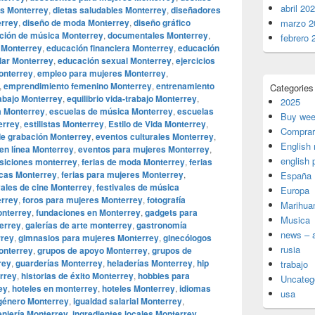
abril 20
os Monterrey
,
dietas saludables Monterrey
,
diseñadores
errey
,
diseño de moda Monterrey
,
diseño gráfico
marzo 2
ución de música Monterrey
,
documentales Monterrey
,
febrero 
s Monterrey
,
educación financiera Monterrey
,
educación
lar Monterrey
,
educación sexual Monterrey
,
ejercicios
onterrey
,
empleo para mujeres Monterrey
,
,
emprendimiento femenino Monterrey
,
entrenamiento
Categories
rabajo Monterrey
,
equilibrio vida-trabajo Monterrey
,
2025
a Monterrey
,
escuelas de música Monterrey
,
escuelas
Buy wee
errey
,
estilistas Monterrey
,
Estilo de Vida Monterrey
,
Comprar
de grabación Monterrey
,
eventos culturales Monterrey
,
English
en línea Monterrey
,
eventos para mujeres Monterrey
,
english 
siciones monterrey
,
ferias de moda Monterrey
,
ferias
icas Monterrey
,
ferias para mujeres Monterrey
,
España
vales de cine Monterrey
,
festivales de música
Europa
errey
,
foros para mujeres Monterrey
,
fotografía
Marihua
onterrey
,
fundaciones en Monterrey
,
gadgets para
Musica
terrey
,
galerías de arte monterrey
,
gastronomía
news – a
rrey
,
gimnasios para mujeres Monterrey
,
ginecólogos
rusia
onterrey
,
grupos de apoyo Monterrey
,
grupos de
rey
,
guarderías Monterrey
,
heladerías Monterrey
,
hip
trabajo
errey
,
historias de éxito Monterrey
,
hobbies para
Uncateg
ey
,
hoteles en monterrey
,
hoteles Monterrey
,
idiomas
usa
 género Monterrey
,
igualdad salarial Monterrey
,
eniería Monterrey
,
ingredientes locales Monterrey
,