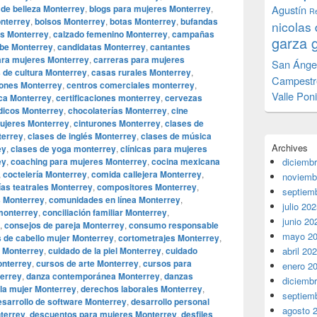
 de belleza Monterrey
,
blogs para mujeres Monterrey
,
Agustín
Re
onterrey
,
bolsos Monterrey
,
botas Monterrey
,
bufandas
nicolas 
as Monterrey
,
calzado femenino Monterrey
,
campañas
garza 
be Monterrey
,
candidatas Monterrey
,
cantantes
ara mujeres Monterrey
,
carreras para mujeres
San Ánge
 de cultura Monterrey
,
casas rurales Monterrey
,
Campestr
iones Monterrey
,
centros comerciales monterrey
,
Valle Pon
ca Monterrey
,
certificaciones monterrey
,
cervezas
icos Monterrey
,
chocolaterías Monterrey
,
cine
mujeres Monterrey
,
cinturones Monterrey
,
clases de
terrey
,
clases de inglés Monterrey
,
clases de música
Archives
ey
,
clases de yoga monterrey
,
clínicas para mujeres
ey
,
coaching para mujeres Monterrey
,
cocina mexicana
diciemb
,
coctelería Monterrey
,
comida callejera Monterrey
,
noviemb
as teatrales Monterrey
,
compositores Monterrey
,
septiem
 Monterrey
,
comunidades en línea Monterrey
,
julio 20
monterrey
,
conciliación familiar Monterrey
,
junio 20
,
consejos de pareja Monterrey
,
consumo responsable
mayo 2
s de cabello mujer Monterrey
,
cortometrajes Monterrey
,
e Monterrey
,
cuidado de la piel Monterrey
,
cuidado
abril 20
onterrey
,
cursos de arte Monterrey
,
cursos para
enero 2
errey
,
danza contemporánea Monterrey
,
danzas
diciemb
la mujer Monterrey
,
derechos laborales Monterrey
,
septiem
esarrollo de software Monterrey
,
desarrollo personal
agosto 
nterrey
,
descuentos para mujeres Monterrey
,
desfiles