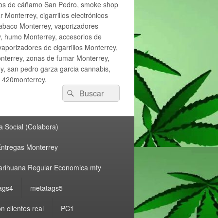
ctos de cáñamo San Pedro, smoke shop
onterrey, cigarrillos electrónicos
tabaco Monterrey, vaporizadores
y, humo Monterrey, accesorios de
vaporizadores de cigarrillos Monterrey,
nterrey, zonas de fumar Monterrey,
, san pedro garza garcia cannabis,
, 420monterrey,
Buscar
Buscar
por:
 Social (Colabora)
ntregas Monterrey
rihuana Regular Economica mty
ags4
metatags5
n clientes real
PC1