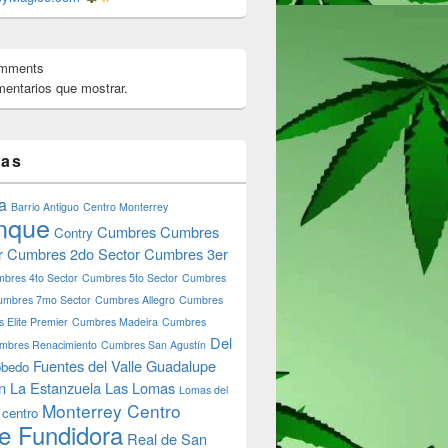
omments
entarios que mostrar.
tas
e Shop Monterrey Monterreymagico.com
a
Barrio Antiguo
Centro Monterrey
nque
Cumbres
Cumbres
Contry
r
Cumbres 2do Sector
Cumbres 3er
bres 4to Sector
Cumbres 5to Sector
Cumbres
umbres 7mo Sector
Cumbres Allegro
Cumbres
 Elite Premier
Cumbres Madeira
Cumbres
Del
mbres Renacimiento
Cumbres San Agustín
Fuentes del Valle
Guadalupe
bedo
n
La Estanzuela
Las Lomas
Lomas del
Monterrey Centro
 centro
e Fundidora
Real de San