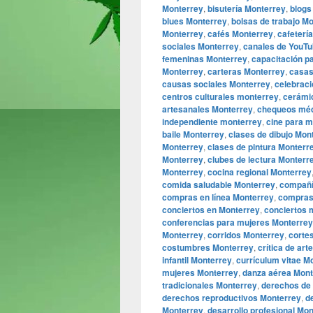
Monterrey
,
bisutería Monterrey
,
blogs
blues Monterrey
,
bolsas de trabajo M
Monterrey
,
cafés Monterrey
,
cafeterí
sociales Monterrey
,
canales de YouTu
femeninas Monterrey
,
capacitación p
Monterrey
,
carteras Monterrey
,
casas
causas sociales Monterrey
,
celebrac
centros culturales monterrey
,
cerámi
artesanales Monterrey
,
chequeos méd
independiente monterrey
,
cine para 
baile Monterrey
,
clases de dibujo Mon
Monterrey
,
clases de pintura Monterr
Monterrey
,
clubes de lectura Monterr
Monterrey
,
cocina regional Monterrey
comida saludable Monterrey
,
compañí
compras en línea Monterrey
,
compras
conciertos en Monterrey
,
conciertos 
conferencias para mujeres Monterrey
Monterrey
,
corridos Monterrey
,
corte
costumbres Monterrey
,
crítica de art
infantil Monterrey
,
currículum vitae M
mujeres Monterrey
,
danza aérea Mont
tradicionales Monterrey
,
derechos de 
derechos reproductivos Monterrey
,
d
Monterrey
,
desarrollo profesional Mo