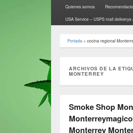
Quienes somos
Recomendacion
USA Service – USPS mail deliverys 
Portada
»
cocina regional Monterr
ARCHIVOS DE LA ETIQ
MONTERREY
Smoke Shop Mont
Monterreymagico
Monterrey Monte