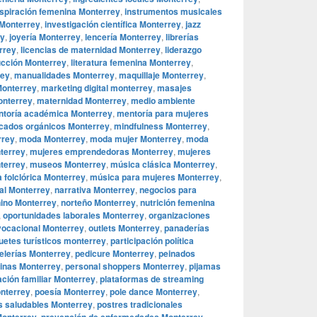
nspiración femenina Monterrey
,
instrumentos musicales
 Monterrey
,
investigación científica Monterrey
,
jazz
ey
,
joyería Monterrey
,
lencería Monterrey
,
librerías
rrey
,
licencias de maternidad Monterrey
,
liderazgo
ucción Monterrey
,
literatura femenina Monterrey
,
rey
,
manualidades Monterrey
,
maquillaje Monterrey
,
Monterrey
,
marketing digital monterrey
,
masajes
onterrey
,
maternidad Monterrey
,
medio ambiente
toría académica Monterrey
,
mentoría para mujeres
cados orgánicos Monterrey
,
mindfulness Monterrey
,
rrey
,
moda Monterrey
,
moda mujer Monterrey
,
moda
terrey
,
mujeres emprendedoras Monterrey
,
mujeres
terrey
,
museos Monterrey
,
música clásica Monterrey
,
 folclórica Monterrey
,
música para mujeres Monterrey
,
al Monterrey
,
narrativa Monterrey
,
negocios para
ino Monterrey
,
norteño Monterrey
,
nutrición femenina
,
oportunidades laborales Monterrey
,
organizaciones
vocacional Monterrey
,
outlets Monterrey
,
panaderías
uetes turísticos monterrey
,
participación política
elerías Monterrey
,
pedicure Monterrey
,
peinados
ninas Monterrey
,
personal shoppers Monterrey
,
pijamas
ación familiar Monterrey
,
plataformas de streaming
nterrey
,
poesía Monterrey
,
pole dance Monterrey
,
s saludables Monterrey
,
postres tradicionales
,
,