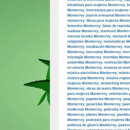
iniciativas para mujeres Monterrey
,
i
Monterrey
,
inversiones para mujeres
Monterrey
,
joyería artesanal Monterr
monterrey
,
libros para mujeres Monte
femenino Monterrey
,
listas de reprod
maletas Monterrey
,
manicure Monter
marcas locales Monterrey
,
mariachi 
relajantes Monterrey
,
matemáticas M
Monterrey
,
meditación Monterrey
,
men
Monterrey
,
mercados Monterrey
,
mer
mixología Monterrey
,
mochilas Monte
sostenible Monterrey
,
motivación Mon
en ciencia Monterrey
,
museos en mon
música electrónica Monterrey
,
música
música pop Monterrey
,
música region
mujeres Monterrey
,
networking femen
Monterrey
,
obras de teatro Monterrey
para mujeres Monterrey
,
orientación 
Monterrey
,
papelerías Monterrey
,
paq
Monterrey
,
pasarelas Monterrey
,
past
modernos Monterrey
,
películas feme
Monterrey
,
pilates Monterrey
,
planific
Monterrey
,
podcasts para mujeres Mo
políticas de género Monterrey
,
postre
,