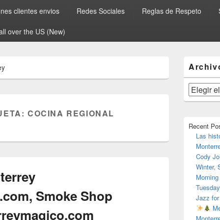
es clientes envios
Redes Sociales
Reglas de Respeto
all over the US (New)
El
Archiv
ey
área
de
widget
Archivos
barra
lateral
UETA:
COCINA REGIONAL
primaria
Recent Po
Las hist
Monterr
Cody Jo
Winter,
errey
Morning
Tuesday
.com, Smoke Shop
Jazz for
Me
rreymagico.com
Monterr