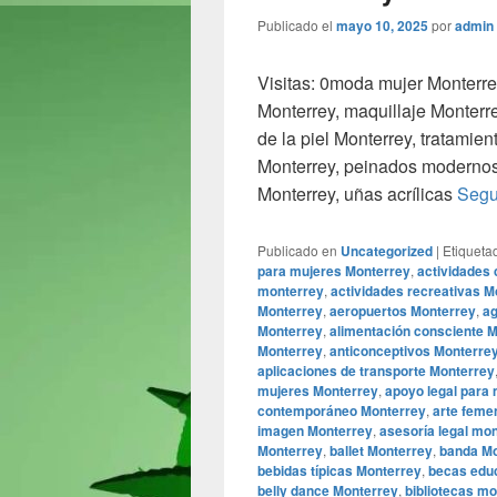
Publicado el
mayo 10, 2025
por
admin
Visitas: 0moda mujer Monterre
Monterrey, maquillaje Monterr
de la piel Monterrey, tratamie
Monterrey, peinados modernos 
Monterrey, uñas acrílicas
Segu
Publicado en
Uncategorized
|
Etiqueta
para mujeres Monterrey
,
actividades 
monterrey
,
actividades recreativas M
Monterrey
,
aeropuertos Monterrey
,
ag
Monterrey
,
alimentación consciente 
Monterrey
,
anticonceptivos Monterre
aplicaciones de transporte Monterrey
mujeres Monterrey
,
apoyo legal para
contemporáneo Monterrey
,
arte feme
imagen Monterrey
,
asesoría legal mo
Monterrey
,
ballet Monterrey
,
banda Mo
bebidas típicas Monterrey
,
becas edu
belly dance Monterrey
,
bibliotecas m