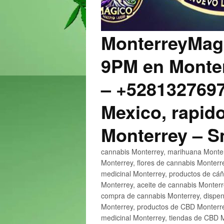
MonterreyMagi
9PM en Monter
– +5281327697
Mexico, rapido
Monterrey – 
cannabis Monterrey, marihuana Monter
Monterrey, flores de cannabis Monterr
medicinal Monterrey, productos de cá
Monterrey, aceite de cannabis Monter
compra de cannabis Monterrey, dispen
Monterrey, productos de CBD Monterre
medicinal Monterrey, tiendas de CBD 