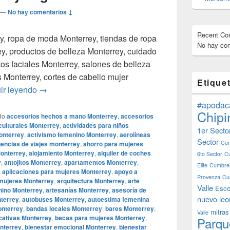
—
No hay comentarios ↓
Recent C
y, ropa de moda Monterrey, tiendas de ropa
No hay com
ey, productos de belleza Monterrey, cuidado
ntos faciales Monterrey, salones de belleza
Monterrey, cortes de cabello mujer
Etique
Smoke Shop Monterrey Monterreymagico.com, Smok
ir leyendo
→
#apodac
Chipi
do
accesorios hechos a mano Monterrey
,
accesorios
culturales Monterrey
,
actividades para niños
1er Secto
onterrey
,
activismo femenino Monterrey
,
aerolíneas
Sector
Cum
encias de viajes monterrey
,
ahorro para mujeres
Monterrey
,
alojamiento Monterrey
,
alquiler de coches
6to Sector
C
y
,
antojitos Monterrey
,
apartamentos Monterrey
,
Elite
Cumbres
,
aplicaciones para mujeres Monterrey
,
apoyo a
Provenza
Cu
 mujeres Monterrey
,
arquitectura Monterrey
,
arte
Valle
Esco
nino Monterrey
,
artesanías Monterrey
,
asesoría de
nuevo leo
nterrey
,
autobuses Monterrey
,
autoestima femenina
nterrey
,
bandas locales Monterrey
,
bares Monterrey
,
mitras
Valle
cativas Monterrey
,
becas para mujeres Monterrey
,
Parqu
onterrey
,
bienestar emocional Monterrey
,
bienestar