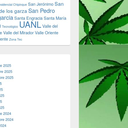
San
San Jerónimo
sidencial Chipinque
San Pedro
de los garza
garcia
Santa Engracia
Santa María
UANL
l
Valle del
Tecnológico
e
Valle del Mirador
Valle Oriente
iente
Zona Tec
re 2025
re 2025
bre 2025
25
25
025
25
025
re 2024
bre 2024
2024