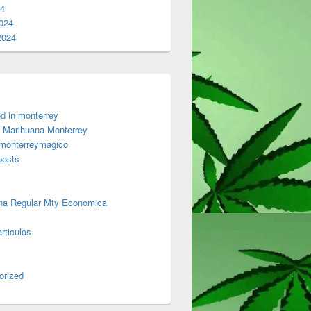
24
024
2024
d in monterrey
 Marihuana Monterrey
 monterreymagico
posts
na Regular Mty Economica
rticulos
orized