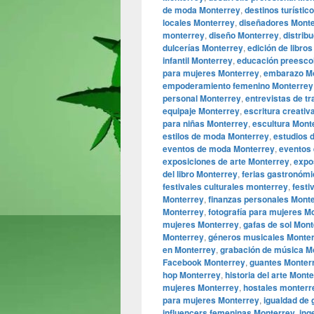
de moda Monterrey
,
destinos turístic
locales Monterrey
,
diseñadores Mont
monterrey
,
diseño Monterrey
,
distrib
dulcerías Monterrey
,
edición de libro
infantil Monterrey
,
educación preesco
para mujeres Monterrey
,
embarazo M
empoderamiento femenino Monterrey
personal Monterrey
,
entrevistas de t
equipaje Monterrey
,
escritura creativ
para niñas Monterrey
,
escultura Mont
estilos de moda Monterrey
,
estudios 
eventos de moda Monterrey
,
eventos 
exposiciones de arte Monterrey
,
expo
del libro Monterrey
,
ferias gastronóm
festivales culturales monterrey
,
festi
Monterrey
,
finanzas personales Mont
Monterrey
,
fotografía para mujeres M
mujeres Monterrey
,
gafas de sol Mon
Monterrey
,
géneros musicales Monte
en Monterrey
,
grabación de música M
Facebook Monterrey
,
guantes Monter
hop Monterrey
,
historia del arte Mont
mujeres Monterrey
,
hostales monterr
para mujeres Monterrey
,
igualdad de
influencers femeninas Monterrey
,
ing