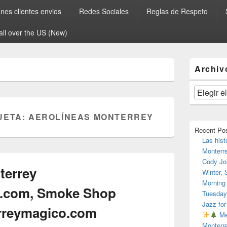
es clientes envios
Redes Sociales
Reglas de Respeto
all over the US (New)
El
Archiv
área
de
widget
Archivos
barra
lateral
UETA:
AEROLÍNEAS MONTERREY
primaria
Recent Po
Las hist
Monterr
Cody Jo
errey
Winter,
Morning
.com, Smoke Shop
Tuesday
Jazz for
rreymagico.com
Me
Monterr