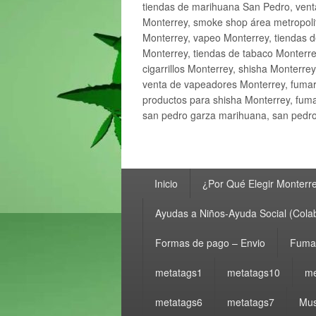
tiendas de marihuana San Pedro, ven
Monterrey, smoke shop área metropolit
Monterrey, vapeo Monterrey, tiendas d
Monterrey, tiendas de tabaco Monterre
cigarrillos Monterrey, shisha Monterre
venta de vapeadores Monterrey, fumar
productos para shisha Monterrey, fum
san pedro garza marihuana, san pedro 
Menú
Inicio
¿Por Qué Elegir Monterr
principal
Ayudas a Niños-Ayuda Social (Cola
Formas de pago – Envio
Fumar
metatags1
metatags10
me
metatags6
metatags7
Mus