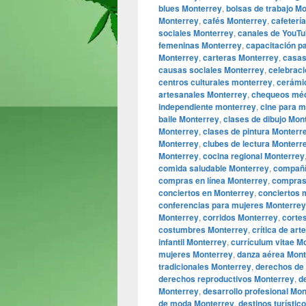
blues Monterrey
,
bolsas de trabajo M
Monterrey
,
cafés Monterrey
,
cafeterí
sociales Monterrey
,
canales de YouTu
femeninas Monterrey
,
capacitación p
Monterrey
,
carteras Monterrey
,
casas
causas sociales Monterrey
,
celebrac
centros culturales monterrey
,
cerámi
artesanales Monterrey
,
chequeos méd
independiente monterrey
,
cine para 
baile Monterrey
,
clases de dibujo Mon
Monterrey
,
clases de pintura Monterr
Monterrey
,
clubes de lectura Monterr
Monterrey
,
cocina regional Monterrey
comida saludable Monterrey
,
compañí
compras en línea Monterrey
,
compras
conciertos en Monterrey
,
conciertos 
conferencias para mujeres Monterrey
Monterrey
,
corridos Monterrey
,
corte
costumbres Monterrey
,
crítica de art
infantil Monterrey
,
currículum vitae M
mujeres Monterrey
,
danza aérea Mont
tradicionales Monterrey
,
derechos de 
derechos reproductivos Monterrey
,
d
Monterrey
,
desarrollo profesional Mo
de moda Monterrey
,
destinos turístic