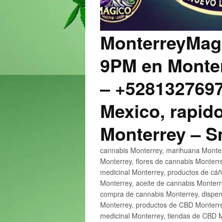
MonterreyMagi
9PM en Monter
– +5281327697
Mexico, rapido
Monterrey – 
cannabis Monterrey, marihuana Monter
Monterrey, flores de cannabis Monterr
medicinal Monterrey, productos de cá
Monterrey, aceite de cannabis Monter
compra de cannabis Monterrey, dispen
Monterrey, productos de CBD Monterre
medicinal Monterrey, tiendas de CBD 