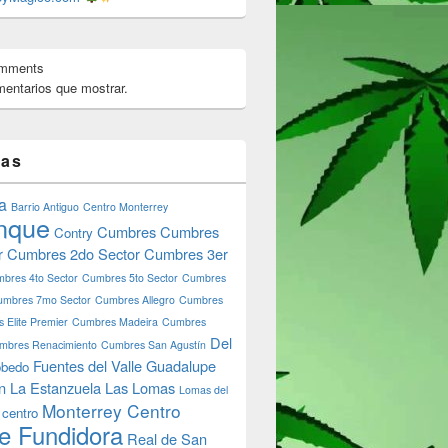
omments
entarios que mostrar.
e Shop Monterrey Monterreymagico.com
tas
a
Barrio Antiguo
Centro Monterrey
nque
Cumbres
Cumbres
Contry
r
Cumbres 2do Sector
Cumbres 3er
bres 4to Sector
Cumbres 5to Sector
Cumbres
umbres 7mo Sector
Cumbres Allegro
Cumbres
 Elite Premier
Cumbres Madeira
Cumbres
Del
mbres Renacimiento
Cumbres San Agustín
Fuentes del Valle
Guadalupe
bedo
n
La Estanzuela
Las Lomas
Lomas del
Monterrey Centro
 centro
e Fundidora
Real de San