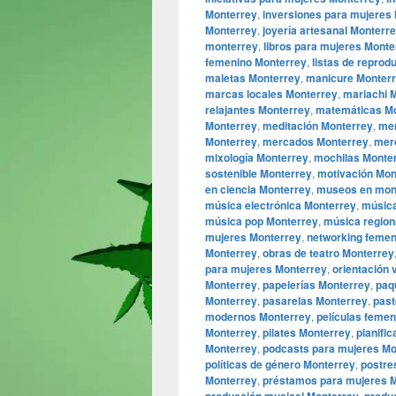
Monterrey
,
inversiones para mujeres
Monterrey
,
joyería artesanal Monterr
monterrey
,
libros para mujeres Monte
femenino Monterrey
,
listas de reprod
maletas Monterrey
,
manicure Monter
marcas locales Monterrey
,
mariachi 
relajantes Monterrey
,
matemáticas M
Monterrey
,
meditación Monterrey
,
men
Monterrey
,
mercados Monterrey
,
mer
mixología Monterrey
,
mochilas Monte
sostenible Monterrey
,
motivación Mon
en ciencia Monterrey
,
museos en mon
música electrónica Monterrey
,
música
música pop Monterrey
,
música region
mujeres Monterrey
,
networking femen
Monterrey
,
obras de teatro Monterrey
para mujeres Monterrey
,
orientación 
Monterrey
,
papelerías Monterrey
,
paq
Monterrey
,
pasarelas Monterrey
,
past
modernos Monterrey
,
películas feme
Monterrey
,
pilates Monterrey
,
planific
Monterrey
,
podcasts para mujeres Mo
políticas de género Monterrey
,
postre
Monterrey
,
préstamos para mujeres 
,