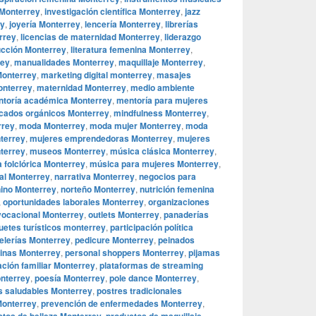
 Monterrey
,
investigación científica Monterrey
,
jazz
ey
,
joyería Monterrey
,
lencería Monterrey
,
librerías
rrey
,
licencias de maternidad Monterrey
,
liderazgo
ucción Monterrey
,
literatura femenina Monterrey
,
rey
,
manualidades Monterrey
,
maquillaje Monterrey
,
Monterrey
,
marketing digital monterrey
,
masajes
onterrey
,
maternidad Monterrey
,
medio ambiente
toría académica Monterrey
,
mentoría para mujeres
cados orgánicos Monterrey
,
mindfulness Monterrey
,
rrey
,
moda Monterrey
,
moda mujer Monterrey
,
moda
terrey
,
mujeres emprendedoras Monterrey
,
mujeres
terrey
,
museos Monterrey
,
música clásica Monterrey
,
 folclórica Monterrey
,
música para mujeres Monterrey
,
al Monterrey
,
narrativa Monterrey
,
negocios para
ino Monterrey
,
norteño Monterrey
,
nutrición femenina
,
oportunidades laborales Monterrey
,
organizaciones
vocacional Monterrey
,
outlets Monterrey
,
panaderías
uetes turísticos monterrey
,
participación política
elerías Monterrey
,
pedicure Monterrey
,
peinados
ninas Monterrey
,
personal shoppers Monterrey
,
pijamas
ación familiar Monterrey
,
plataformas de streaming
nterrey
,
poesía Monterrey
,
pole dance Monterrey
,
s saludables Monterrey
,
postres tradicionales
Monterrey
,
prevención de enfermedades Monterrey
,
,