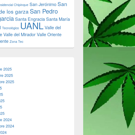
San
San Jerónimo
sidencial Chipinque
San Pedro
de los garza
garcia
Santa Engracia
Santa María
UANL
l
Valle del
Tecnológico
e
Valle del Mirador
Valle Oriente
iente
Zona Tec
re 2025
re 2025
bre 2025
25
25
025
25
025
re 2024
bre 2024
2024