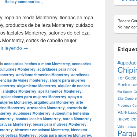
—
No hay comentarios ↓
y, ropa de moda Monterrey, tiendas de ropa
Recent C
ey, productos de belleza Monterrey, cuidado
No hay com
ntos faciales Monterrey, salones de belleza
Monterrey, cortes de cabello mujer
Smoke Shop Monterrey Monterreymagico.com, Smok
ir leyendo
→
Etique
#apodac
do
accesorios hechos a mano Monterrey
,
accesorios
Chipi
culturales Monterrey
,
actividades para niños
onterrey
,
activismo femenino Monterrey
,
aerolíneas
1er Secto
encias de viajes monterrey
,
ahorro para mujeres
Sector
Cum
Monterrey
,
alojamiento Monterrey
,
alquiler de coches
y
,
antojitos Monterrey
,
apartamentos Monterrey
,
6to Sector
C
,
aplicaciones para mujeres Monterrey
,
apoyo a
Elite
Cumbres
 mujeres Monterrey
,
arquitectura Monterrey
,
arte
Provenza
Cu
nino Monterrey
,
artesanías Monterrey
,
asesoría de
Valle
Esco
nterrey
,
autobuses Monterrey
,
autoestima femenina
nuevo leo
nterrey
,
bandas locales Monterrey
,
bares Monterrey
,
cativas Monterrey
,
becas para mujeres Monterrey
,
mitras
Valle
onterrey
,
bienestar emocional Monterrey
,
bienestar
Parqu
 de belleza Monterrey
,
blogs para mujeres Monterrey
,