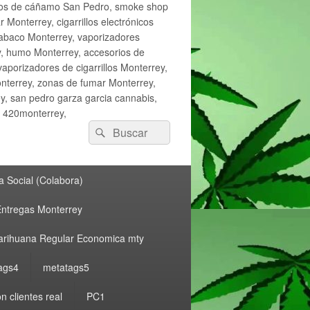
ctos de cáñamo San Pedro, smoke shop
onterrey, cigarrillos electrónicos
tabaco Monterrey, vaporizadores
y, humo Monterrey, accesorios de
vaporizadores de cigarrillos Monterrey,
nterrey, zonas de fumar Monterrey,
, san pedro garza garcia cannabis,
, 420monterrey,
Buscar
Buscar
por:
 Social (Colabora)
ntregas Monterrey
rihuana Regular Economica mty
ags4
metatags5
n clientes real
PC1