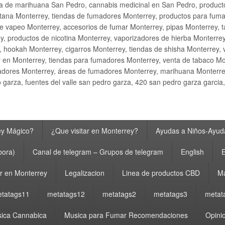
ta de marihuana San Pedro, cannabis medicinal en San Pedro, produ
ana Monterrey, tiendas de fumadores Monterrey, productos para fumar M
e vapeo Monterrey, accesorios de fumar Monterrey, pipas Monterrey, 
y, productos de nicotina Monterrey, vaporizadores de hierba Monterre
y, hookah Monterrey, cigarros Monterrey, tiendas de shisha Monterrey, 
 en Monterrey, tiendas para fumadores Monterrey, venta de tabaco Mo
adores Monterrey, áreas de fumadores Monterrey, marihuana Monterrey
garza, fuentes del valle san pedro garza, 420 san pedro garza garcia
ey Mágico?
¿Que visitar en Monterrey?
Ayudas a Niños-Ayuda
bora)
Canal de telegram – Grupos de telegram
English
E
 en Monterrey
Legalizacion
Linea de productos CBD
Ma
tatags11
metatags12
metatags2
metatags3
metat
ica Cannabica
Musica para Fumar Recomendaciones
Opinio