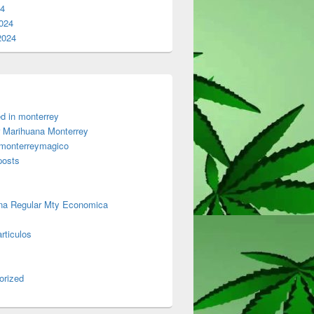
24
024
2024
d in monterrey
 Marihuana Monterrey
 monterreymagico
posts
na Regular Mty Economica
rticulos
orized