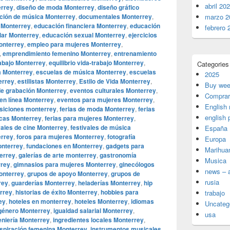
abril 20
errey
,
diseño de moda Monterrey
,
diseño gráfico
ución de música Monterrey
,
documentales Monterrey
,
marzo 2
s Monterrey
,
educación financiera Monterrey
,
educación
febrero 
lar Monterrey
,
educación sexual Monterrey
,
ejercicios
onterrey
,
empleo para mujeres Monterrey
,
,
emprendimiento femenino Monterrey
,
entrenamiento
rabajo Monterrey
,
equilibrio vida-trabajo Monterrey
,
Categories
a Monterrey
,
escuelas de música Monterrey
,
escuelas
2025
errey
,
estilistas Monterrey
,
Estilo de Vida Monterrey
,
Buy wee
de grabación Monterrey
,
eventos culturales Monterrey
,
Comprar
en línea Monterrey
,
eventos para mujeres Monterrey
,
English
siciones monterrey
,
ferias de moda Monterrey
,
ferias
english 
icas Monterrey
,
ferias para mujeres Monterrey
,
vales de cine Monterrey
,
festivales de música
España
errey
,
foros para mujeres Monterrey
,
fotografía
Europa
onterrey
,
fundaciones en Monterrey
,
gadgets para
Marihua
terrey
,
galerías de arte monterrey
,
gastronomía
Musica
rrey
,
gimnasios para mujeres Monterrey
,
ginecólogos
news – a
onterrey
,
grupos de apoyo Monterrey
,
grupos de
rusia
rey
,
guarderías Monterrey
,
heladerías Monterrey
,
hip
errey
,
historias de éxito Monterrey
,
hobbies para
trabajo
ey
,
hoteles en monterrey
,
hoteles Monterrey
,
idiomas
Uncateg
 género Monterrey
,
igualdad salarial Monterrey
,
usa
eniería Monterrey
,
ingredientes locales Monterrey
,
nspiración femenina Monterrey
,
instrumentos musicales