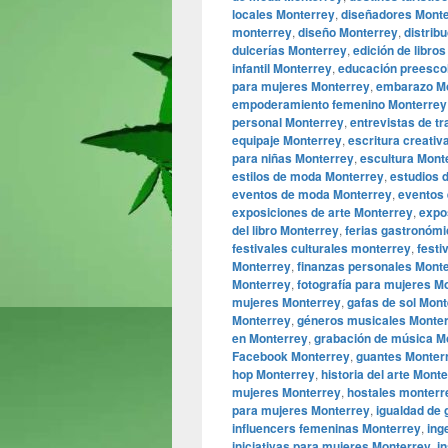
locales Monterrey
,
diseñadores Mont
monterrey
,
diseño Monterrey
,
distrib
dulcerías Monterrey
,
edición de libro
infantil Monterrey
,
educación preesco
para mujeres Monterrey
,
embarazo M
empoderamiento femenino Monterrey
personal Monterrey
,
entrevistas de t
equipaje Monterrey
,
escritura creativ
para niñas Monterrey
,
escultura Mont
estilos de moda Monterrey
,
estudios 
eventos de moda Monterrey
,
eventos 
exposiciones de arte Monterrey
,
expo
del libro Monterrey
,
ferias gastronóm
festivales culturales monterrey
,
festi
Monterrey
,
finanzas personales Mont
Monterrey
,
fotografía para mujeres M
mujeres Monterrey
,
gafas de sol Mon
Monterrey
,
géneros musicales Monte
en Monterrey
,
grabación de música M
Facebook Monterrey
,
guantes Monter
hop Monterrey
,
historia del arte Mont
mujeres Monterrey
,
hostales monterr
para mujeres Monterrey
,
igualdad de
influencers femeninas Monterrey
,
ing
iniciativas para mujeres Monterrey
,
i