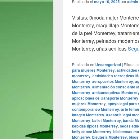
Publicado el
mayo 10, 2025
por
admin
Visitas: 0moda mujer Monterre
Monterrey, maquillaje Monterr
de la piel Monterrey, tratamie
Monterrey, peinados modernos 
Monterrey, uñas acrílicas
Segu
Publicado en
Uncategorized
|
Etiqueta
para mujeres Monterrey
,
actividades 
monterrey
,
actividades recreativas M
Monterrey
,
aeropuertos Monterrey
,
ag
Monterrey
,
alimentación consciente 
Monterrey
,
anticonceptivos Monterre
aplicaciones de transporte Monterrey
mujeres Monterrey
,
apoyo legal para
contemporáneo Monterrey
,
arte feme
imagen Monterrey
,
asesoría legal mo
Monterrey
,
ballet Monterrey
,
banda Mo
bebidas típicas Monterrey
,
becas edu
belly dance Monterrey
,
bibliotecas m
Monterrey
,
bisutería Monterrey
,
blogs