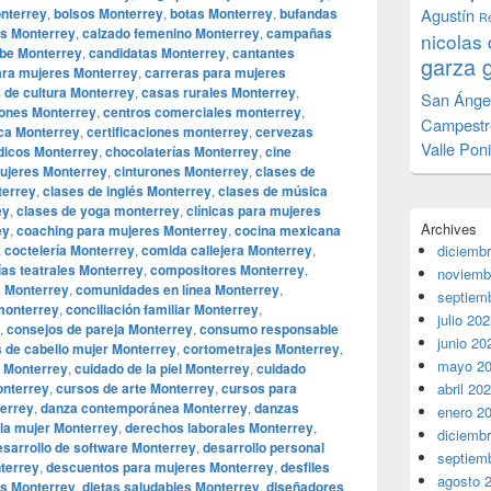
onterrey
,
bolsos Monterrey
,
botas Monterrey
,
bufandas
Agustín
Re
as Monterrey
,
calzado femenino Monterrey
,
campañas
nicolas 
be Monterrey
,
candidatas Monterrey
,
cantantes
garza 
ara mujeres Monterrey
,
carreras para mujeres
 de cultura Monterrey
,
casas rurales Monterrey
,
San Ánge
iones Monterrey
,
centros comerciales monterrey
,
Campestr
ca Monterrey
,
certificaciones monterrey
,
cervezas
Valle Pon
icos Monterrey
,
chocolaterías Monterrey
,
cine
mujeres Monterrey
,
cinturones Monterrey
,
clases de
terrey
,
clases de inglés Monterrey
,
clases de música
ey
,
clases de yoga monterrey
,
clínicas para mujeres
Archives
ey
,
coaching para mujeres Monterrey
,
cocina mexicana
,
coctelería Monterrey
,
comida callejera Monterrey
,
diciemb
as teatrales Monterrey
,
compositores Monterrey
,
noviemb
 Monterrey
,
comunidades en línea Monterrey
,
septiem
monterrey
,
conciliación familiar Monterrey
,
julio 20
,
consejos de pareja Monterrey
,
consumo responsable
junio 20
s de cabello mujer Monterrey
,
cortometrajes Monterrey
,
mayo 2
e Monterrey
,
cuidado de la piel Monterrey
,
cuidado
onterrey
,
cursos de arte Monterrey
,
cursos para
abril 20
errey
,
danza contemporánea Monterrey
,
danzas
enero 2
la mujer Monterrey
,
derechos laborales Monterrey
,
diciemb
esarrollo de software Monterrey
,
desarrollo personal
septiem
nterrey
,
descuentos para mujeres Monterrey
,
desfiles
agosto 
os Monterrey
,
dietas saludables Monterrey
,
diseñadores