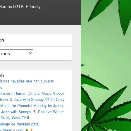
Somos LGTBI Friendly
os
sts
óricas nevadas que han cubierto
ey
hnson – Human (Official Music Video)
 Snow, & Jazz with Snoopy
| Cozy
 Music for Peaceful Monday by Jazzy
 Jazz with Snoopy
Positive Winter
 Study/Work/Chill
nsaje de Navidad para
eyMagico.com