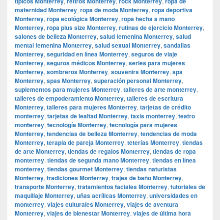
típicos Monterrey
,
retiros Monterrey
,
rock Monterrey
,
ropa de
maternidad Monterrey
,
ropa de moda Monterrey
,
ropa deportiva
Monterrey
,
ropa ecológica Monterrey
,
ropa hecha a mano
Monterrey
,
ropa plus size Monterrey
,
rutinas de ejercicio Monterrey
,
salones de belleza Monterrey
,
salud femenina Monterrey
,
salud
mental femenina Monterrey
,
salud sexual Monterrey
,
sandalias
Monterrey
,
seguridad en línea Monterrey
,
seguros de viaje
Monterrey
,
seguros médicos Monterrey
,
series para mujeres
Monterrey
,
sombreros Monterrey
,
souvenirs Monterrey
,
spa
Monterrey
,
spas Monterrey
,
superación personal Monterrey
,
suplementos para mujeres Monterrey
,
talleres de arte monterrey
,
talleres de empoderamiento Monterrey
,
talleres de escritura
Monterrey
,
talleres para mujeres Monterrey
,
tarjetas de crédito
monterrey
,
tarjetas de lealtad Monterrey
,
taxis monterrey
,
teatro
monterrey
,
tecnología Monterrey
,
tecnología para mujeres
Monterrey
,
tendencias de belleza Monterrey
,
tendencias de moda
Monterrey
,
terapia de pareja Monterrey
,
teterías Monterrey
,
tiendas
de arte Monterrey
,
tiendas de regalos Monterrey
,
tiendas de ropa
monterrey
,
tiendas de segunda mano Monterrey
,
tiendas en línea
monterrey
,
tiendas gourmet Monterrey
,
tiendas naturistas
Monterrey
,
tradiciones Monterrey
,
trajes de baño Monterrey
,
transporte Monterrey
,
tratamientos faciales Monterrey
,
tutoriales de
maquillaje Monterrey
,
uñas acrílicas Monterrey
,
universidades en
monterrey
,
viajes culturales Monterrey
,
viajes de aventura
Monterrey
,
viajes de bienestar Monterrey
,
viajes de última hora