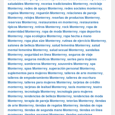
saludables Monterrey
,
recetas tradicionales Monterrey
,
reciclaje
Monterrey
,
redes de apoyo Monterrey
,
redes sociales monterrey
,
regalos Monterrey
,
reguetón Monterrey
,
relaciones de pareja
Monterrey
,
relojes Monterrey
,
reseñas de productos Monterrey
,
reservas Monterrey
,
restaurantes en monterrey
,
restaurantes
típicos Monterrey
,
retiros Monterrey
,
rock Monterrey
,
ropa de
maternidad Monterrey
,
ropa de moda Monterrey
,
ropa deportiva
Monterrey
,
ropa ecológica Monterrey
,
ropa hecha a mano
Monterrey
,
ropa plus size Monterrey
,
rutinas de ejercicio Monterrey
,
salones de belleza Monterrey
,
salud femenina Monterrey
,
salud
mental femenina Monterrey
,
salud sexual Monterrey
,
sandalias
Monterrey
,
seguridad en línea Monterrey
,
seguros de viaje
Monterrey
,
seguros médicos Monterrey
,
series para mujeres
Monterrey
,
sombreros Monterrey
,
souvenirs Monterrey
,
spa
Monterrey
,
spas Monterrey
,
superación personal Monterrey
,
suplementos para mujeres Monterrey
,
talleres de arte monterrey
,
talleres de empoderamiento Monterrey
,
talleres de escritura
Monterrey
,
talleres para mujeres Monterrey
,
tarjetas de crédito
monterrey
,
tarjetas de lealtad Monterrey
,
taxis monterrey
,
teatro
monterrey
,
tecnología Monterrey
,
tecnología para mujeres
Monterrey
,
tendencias de belleza Monterrey
,
tendencias de moda
Monterrey
,
terapia de pareja Monterrey
,
teterías Monterrey
,
tiendas
de arte Monterrey
,
tiendas de regalos Monterrey
,
tiendas de ropa
monterrey
,
tiendas de segunda mano Monterrey
,
tiendas en línea
monterrey
,
tiendas gourmet Monterrey
,
tiendas naturistas