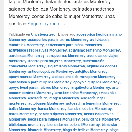
la piel Monterrey, tratamientos faciales Monterrey,
salones de belleza Monterrey, peinados modernos
Monterrey, cortes de cabello mujer Monterrey, uñas
Smoke Shop Monterrey Monterrey
acrílicas
Seguir leyendo
→
Publicado en
Uncategorized
|
Etiquetado
accesorios hechos a mano
Monterrey
,
accesorios para mujeres Monterrey
,
actividades
culturales Monterrey
,
actividades para niños monterrey
,
actividades recreativas Monterrey
,
activismo femenino Monterrey
,
aerolíneas Monterrey
,
aeropuertos Monterrey
,
agencias de viajes
monterrey
,
ahorro para mujeres Monterrey
,
alimentación
consciente Monterrey
,
alojamiento Monterrey
,
alquiler de coches
Monterrey
,
anticonceptivos Monterrey
,
antojitos Monterrey
,
apartamentos Monterrey
,
aplicaciones de transporte Monterrey
,
aplicaciones para mujeres Monterrey
,
apoyo a mujeres Monterrey
,
apoyo legal para mujeres Monterrey
,
arquitectura Monterrey
,
arte
contemporáneo Monterrey
,
arte femenino Monterrey
,
artesanías
Monterrey
,
asesoría de imagen Monterrey
,
asesoría legal
monterrey
,
autobuses Monterrey
,
autoestima femenina Monterrey
,
ballet Monterrey
,
banda Monterrey
,
bandas locales Monterrey
,
bares Monterrey
,
bebidas típicas Monterrey
,
becas educativas
Monterrey
,
becas para mujeres Monterrey
,
belly dance Monterrey
,
bibliotecas monterrey
,
bienestar emocional Monterrey
,
bienestar
Monterrey
,
bisutería Monterrey
,
blogs de belleza Monterrey
,
blogs