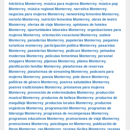
folclórica Monterrey
,
música para mujeres Monterrey
,
música pop
Monterrey
,
música regional Monterrey
,
narrativa Monterrey
,
negocios para mujeres Monterrey
,
networking femenino Monterrey
,
norteño Monterrey
,
nutrición femenina Monterrey
,
obras de teatro
Monterrey
,
ofertas de viaje Monterrey
,
opiniones de hoteles
Monterrey
,
oportunidades laborales Monterrey
,
organizaciones para
mujeres Monterrey
,
orientación vocacional Monterrey
,
outlets
Monterrey
,
panaderías Monterrey
,
papelerías Monterrey
,
paquetes
turísticos monterrey
,
participación política Monterrey
,
pasarelas
Monterrey
,
pastelerías Monterrey
,
pedicure Monterrey
,
peinados
modernos Monterrey
,
películas femeninas Monterrey
,
personal
shoppers Monterrey
,
pijamas Monterrey
,
pilates Monterrey
,
planificación familiar Monterrey
,
plataformas de reservas
Monterrey
,
plataformas de streaming Monterrey
,
podcasts para
mujeres Monterrey
,
poesía Monterrey
,
pole dance Monterrey
,
políticas de género Monterrey
,
postres saludables Monterrey
,
postres tradicionales Monterrey
,
préstamos para mujeres
Monterrey
,
prevención de enfermedades Monterrey
,
producción
musical Monterrey
,
productos de belleza Monterrey
,
productos de
maquillaje Monterrey
,
productos locales Monterrey
,
productos
orgánicos Monterrey
,
programación Monterrey
,
programas de
liderazgo Monterrey
,
programas de recompensas Monterrey
,
programas educativos Monterrey
,
promociones de viaje Monterrey
,
promociones Monterrey
,
psicólogos en Monterrey
,
publicación de
libros Monterrey
,
rap Monterrey
,
recetas fáciles Monterrey
,
recetas