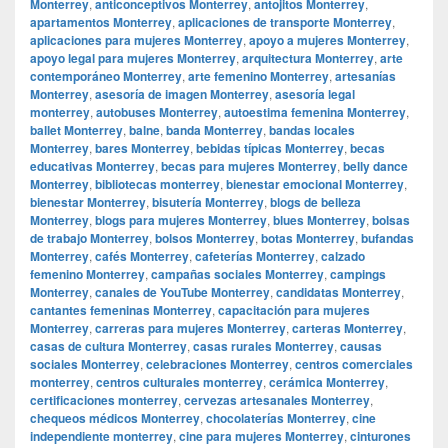
Monterrey
,
anticonceptivos Monterrey
,
antojitos Monterrey
,
apartamentos Monterrey
,
aplicaciones de transporte Monterrey
,
aplicaciones para mujeres Monterrey
,
apoyo a mujeres Monterrey
,
apoyo legal para mujeres Monterrey
,
arquitectura Monterrey
,
arte
contemporáneo Monterrey
,
arte femenino Monterrey
,
artesanías
Monterrey
,
asesoría de imagen Monterrey
,
asesoría legal
monterrey
,
autobuses Monterrey
,
autoestima femenina Monterrey
,
ballet Monterrey
,
balne
,
banda Monterrey
,
bandas locales
Monterrey
,
bares Monterrey
,
bebidas típicas Monterrey
,
becas
educativas Monterrey
,
becas para mujeres Monterrey
,
belly dance
Monterrey
,
bibliotecas monterrey
,
bienestar emocional Monterrey
,
bienestar Monterrey
,
bisutería Monterrey
,
blogs de belleza
Monterrey
,
blogs para mujeres Monterrey
,
blues Monterrey
,
bolsas
de trabajo Monterrey
,
bolsos Monterrey
,
botas Monterrey
,
bufandas
Monterrey
,
cafés Monterrey
,
cafeterías Monterrey
,
calzado
femenino Monterrey
,
campañas sociales Monterrey
,
campings
Monterrey
,
canales de YouTube Monterrey
,
candidatas Monterrey
,
cantantes femeninas Monterrey
,
capacitación para mujeres
Monterrey
,
carreras para mujeres Monterrey
,
carteras Monterrey
,
casas de cultura Monterrey
,
casas rurales Monterrey
,
causas
sociales Monterrey
,
celebraciones Monterrey
,
centros comerciales
monterrey
,
centros culturales monterrey
,
cerámica Monterrey
,
certificaciones monterrey
,
cervezas artesanales Monterrey
,
chequeos médicos Monterrey
,
chocolaterías Monterrey
,
cine
independiente monterrey
,
cine para mujeres Monterrey
,
cinturones