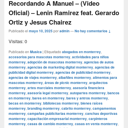
Recordando A Manuel – (Video
Oficial) – Lenin Ramirez feat. Gerardo
Ortiz y Jesus Chairez
Publicado el
mayo 10, 2025
por
admin
—
No hay comentarios ↓
Visitas: 0
Publicado en
Musica
|
Etiquetado
abogados en monterrey
,
accesorios para mascotas monterrey
,
actividades para niños
monterrey
,
adopción de mascotas monterrey
,
agencias de autos
monterrey
,
agencias de marketing digital monterrey
,
agencias de
publicidad digital monterrey
,
agencias de publicidad monterrey
,
agencias de viajes monterrey
,
albañiles monterrey
,
alimentos para
mascotas monterrey
,
áreas de picnic monterrey
,
arquitectos
monterrey
,
artes marciales monterrey
,
asesoría financiera
monterrey
,
asesoría legal monterrey
,
autopartes monterrey
,
bancos
en monterrey
,
bares en monterrey
,
bares y antros monterrey
,
becas en monterrey
,
bibliotecas monterrey
,
bienes raíces
monterrey
,
branding monterrey
,
cabrito monterrey
,
campamentos
monterrey
,
campañas publicitarias monterrey
,
canchas deportivas
monterrey
,
capacitación empresarial monterrey
,
carpinteros
monterrey
,
casas de cambio monterrey
,
casas en venta monterrey
,