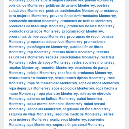
pole dance Monterrey
,
políticas de género Monterrey
,
postres
saludables Monterrey
,
postres tradicionales Monterrey
,
préstamos
para mujeres Monterrey
,
prevención de enfermedades Monterrey
,
producción musical Monterrey
,
productos de belleza Monterrey
,
productos de maquillaje Monterrey
,
productos locales Monterrey
,
productos orgánicos Monterrey
,
programación Monterrey
,
programas de liderazgo Monterrey
,
programas de recompensas
Monterrey
,
programas educativos Monterrey
,
promociones
Monterrey
,
psicólogos en Monterrey
,
publicación de libros
Monterrey
,
rap Monterrey
,
recetas fáciles Monterrey
,
recetas
saludables Monterrey
,
recetas tradicionales Monterrey
,
reciclaje
Monterrey
,
redes de apoyo Monterrey
,
redes sociales monterrey
,
regalos Monterrey
,
reguetón Monterrey
,
relaciones de pareja
Monterrey
,
relojes Monterrey
,
reseñas de productos Monterrey
,
restaurantes en monterrey
,
restaurantes típicos Monterrey
,
rock
Monterrey
,
ropa de maternidad Monterrey
,
ropa de moda Monterrey
,
ropa deportiva Monterrey
,
ropa ecológica Monterrey
,
ropa hecha a
mano Monterrey
,
ropa plus size Monterrey
,
rutinas de ejercicio
Monterrey
,
salones de belleza Monterrey
,
salud femenina
Monterrey
,
salud mental femenina Monterrey
,
salud sexual
Monterrey
,
sandalias Monterrey
,
seguridad en línea Monterrey
,
seguros de viaje Monterrey
,
seguros médicos Monterrey
,
series
para mujeres Monterrey
,
sombreros Monterrey
,
souvenirs
Monterrey
,
spa Monterrey
,
superación personal Monterrey
,