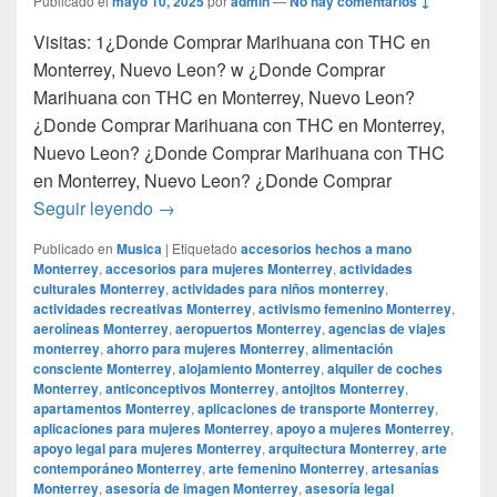
Publicado el
mayo 10, 2025
por
admin
—
No hay comentarios ↓
Visitas: 1¿Donde Comprar Marihuana con THC en
Monterrey, Nuevo Leon? w ¿Donde Comprar
Marihuana con THC en Monterrey, Nuevo Leon?
¿Donde Comprar Marihuana con THC en Monterrey,
Nuevo Leon? ¿Donde Comprar Marihuana con THC
en Monterrey, Nuevo Leon? ¿Donde Comprar
¿Donde Comprar Marihuana con THC en M
Seguir leyendo
→
Publicado en
Musica
|
Etiquetado
accesorios hechos a mano
Monterrey
,
accesorios para mujeres Monterrey
,
actividades
culturales Monterrey
,
actividades para niños monterrey
,
actividades recreativas Monterrey
,
activismo femenino Monterrey
,
aerolíneas Monterrey
,
aeropuertos Monterrey
,
agencias de viajes
monterrey
,
ahorro para mujeres Monterrey
,
alimentación
consciente Monterrey
,
alojamiento Monterrey
,
alquiler de coches
Monterrey
,
anticonceptivos Monterrey
,
antojitos Monterrey
,
apartamentos Monterrey
,
aplicaciones de transporte Monterrey
,
aplicaciones para mujeres Monterrey
,
apoyo a mujeres Monterrey
,
apoyo legal para mujeres Monterrey
,
arquitectura Monterrey
,
arte
contemporáneo Monterrey
,
arte femenino Monterrey
,
artesanías
Monterrey
,
asesoría de imagen Monterrey
,
asesoría legal