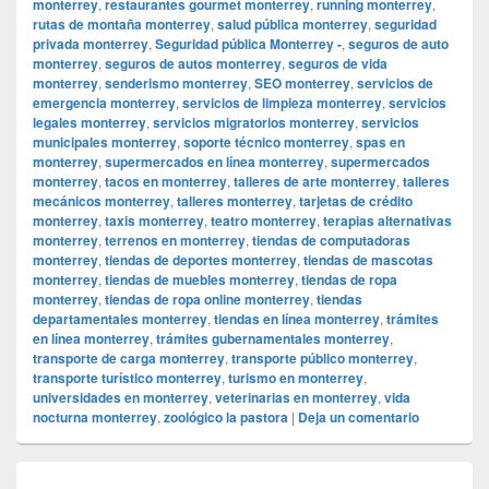
monterrey
,
restaurantes gourmet monterrey
,
running monterrey
,
rutas de montaña monterrey
,
salud pública monterrey
,
seguridad
privada monterrey
,
Seguridad pública Monterrey -
,
seguros de auto
monterrey
,
seguros de autos monterrey
,
seguros de vida
monterrey
,
senderismo monterrey
,
SEO monterrey
,
servicios de
emergencia monterrey
,
servicios de limpieza monterrey
,
servicios
legales monterrey
,
servicios migratorios monterrey
,
servicios
municipales monterrey
,
soporte técnico monterrey
,
spas en
monterrey
,
supermercados en línea monterrey
,
supermercados
monterrey
,
tacos en monterrey
,
talleres de arte monterrey
,
talleres
mecánicos monterrey
,
talleres monterrey
,
tarjetas de crédito
monterrey
,
taxis monterrey
,
teatro monterrey
,
terapias alternativas
monterrey
,
terrenos en monterrey
,
tiendas de computadoras
monterrey
,
tiendas de deportes monterrey
,
tiendas de mascotas
monterrey
,
tiendas de muebles monterrey
,
tiendas de ropa
monterrey
,
tiendas de ropa online monterrey
,
tiendas
departamentales monterrey
,
tiendas en línea monterrey
,
trámites
en línea monterrey
,
trámites gubernamentales monterrey
,
transporte de carga monterrey
,
transporte público monterrey
,
transporte turístico monterrey
,
turismo en monterrey
,
universidades en monterrey
,
veterinarias en monterrey
,
vida
nocturna monterrey
,
zoológico la pastora
|
Deja un comentario