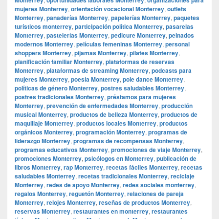
mujeres Monterrey
,
orientación vocacional Monterrey
,
outlets
Monterrey
,
panaderías Monterrey
,
papelerías Monterrey
,
paquetes
turísticos monterrey
,
participación política Monterrey
,
pasarelas
Monterrey
,
pastelerías Monterrey
,
pedicure Monterrey
,
peinados
modernos Monterrey
,
películas femeninas Monterrey
,
personal
shoppers Monterrey
,
pijamas Monterrey
,
pilates Monterrey
,
planificación familiar Monterrey
,
plataformas de reservas
Monterrey
,
plataformas de streaming Monterrey
,
podcasts para
mujeres Monterrey
,
poesía Monterrey
,
pole dance Monterrey
,
políticas de género Monterrey
,
postres saludables Monterrey
,
postres tradicionales Monterrey
,
préstamos para mujeres
Monterrey
,
prevención de enfermedades Monterrey
,
producción
musical Monterrey
,
productos de belleza Monterrey
,
productos de
maquillaje Monterrey
,
productos locales Monterrey
,
productos
orgánicos Monterrey
,
programación Monterrey
,
programas de
liderazgo Monterrey
,
programas de recompensas Monterrey
,
programas educativos Monterrey
,
promociones de viaje Monterrey
,
promociones Monterrey
,
psicólogos en Monterrey
,
publicación de
libros Monterrey
,
rap Monterrey
,
recetas fáciles Monterrey
,
recetas
saludables Monterrey
,
recetas tradicionales Monterrey
,
reciclaje
Monterrey
,
redes de apoyo Monterrey
,
redes sociales monterrey
,
regalos Monterrey
,
reguetón Monterrey
,
relaciones de pareja
Monterrey
,
relojes Monterrey
,
reseñas de productos Monterrey
,
reservas Monterrey
,
restaurantes en monterrey
,
restaurantes