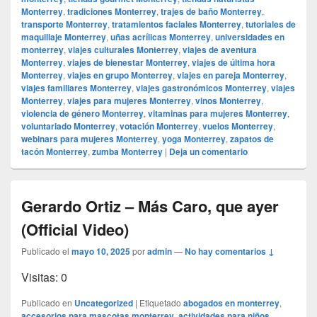
Monterrey
,
tradiciones Monterrey
,
trajes de baño Monterrey
,
transporte Monterrey
,
tratamientos faciales Monterrey
,
tutoriales de
maquillaje Monterrey
,
uñas acrílicas Monterrey
,
universidades en
monterrey
,
viajes culturales Monterrey
,
viajes de aventura
Monterrey
,
viajes de bienestar Monterrey
,
viajes de última hora
Monterrey
,
viajes en grupo Monterrey
,
viajes en pareja Monterrey
,
viajes familiares Monterrey
,
viajes gastronómicos Monterrey
,
viajes
Monterrey
,
viajes para mujeres Monterrey
,
vinos Monterrey
,
violencia de género Monterrey
,
vitaminas para mujeres Monterrey
,
voluntariado Monterrey
,
votación Monterrey
,
vuelos Monterrey
,
webinars para mujeres Monterrey
,
yoga Monterrey
,
zapatos de
tacón Monterrey
,
zumba Monterrey
|
Deja un comentario
Gerardo Ortiz – Más Caro, que ayer
(Official Video)
Publicado el
mayo 10, 2025
por
admin
—
No hay comentarios ↓
Visitas: 0
Publicado en
Uncategorized
|
Etiquetado
abogados en monterrey
,
accesorios para mascotas monterrey
,
actividades para niños