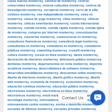
casas nuevas monterrey
,
catedral de monterrey
,
centros
comerciales monterrey
,
centros culturales monterrey
,
centros de
investigación monterrey
,
cerrajeros monterrey
,
cerro de la silla
,
ciclismo monterrey
,
cine independiente monterrey
,
cines en
monterrey
,
clases de yoga monterrey
,
clima monterrey
,
clínicas
monterrey
,
clínicas veterinarias monterrey
,
cocina internacional
monterrey
,
comida norteña
,
comida rápida monterrey
,
comida típica
de monterrey
,
compras por internet monterrey
,
concesionarias
monterrey
,
conciertos monterrey
,
constructoras en monterrey
,
consultores financieros monterrey
,
consultoría legal monterrey
,
consultorías en monterrey
,
contadores en monterrey
,
contadores
públicos monterrey
,
coworking monterrey
,
crossfit monterrey
,
cultura monterrey
,
cursos en línea monterrey
,
danza monterrey
,
decoración de interiores monterrey
,
defensoría pública monterrey
,
dentistas monterrey
,
departamentos en renta monterrey
,
deportes
acuáticos monterrey
,
desarrolladores de software monterrey
,
desarrollos inmobiliarios monterrey
,
descuentos online monterrey
,
diseño de interiores monterrey
,
diseño gráfico monterrey
,
diseño
web monterrey
,
economía de monterrey
,
ecoturismo monterrey
,
educación continua monterrey
,
educación pública monterrey
,
electricistas monterrey
,
electrónicos en línea monterrey
,
electrónicos monterrey
,
email marketing monterrey
,
empresas de
Contac
Contact Us
tecnología monterrey
,
entrenadores personales monterrey
,
Us
entrenamiento canino monterrey
,
envíos a domicilio monterrey
,
escuelas de idiomas monterrey
,
escuelas privadas monterrey
,