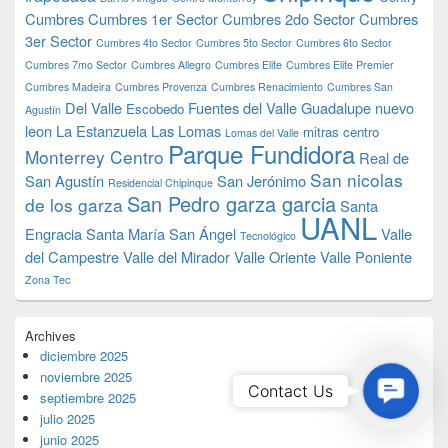
Cumbres
Cumbres 1er Sector
Cumbres 2do Sector
Cumbres
3er Sector
Cumbres 4to Sector
Cumbres 5to Sector
Cumbres 6to Sector
Cumbres 7mo Sector
Cumbres Allegro
Cumbres Elite
Cumbres Elite Premier
Cumbres Madeira
Cumbres Provenza
Cumbres Renacimiento
Cumbres San
Del Valle
Fuentes del Valle
Guadalupe nuevo
Escobedo
Agustín
leon
La Estanzuela
Las Lomas
mitras centro
Lomas del Valle
Parque Fundidora
Monterrey Centro
Real de
San nicolas
San Agustín
San Jerónimo
Residencial Chipinque
San Pedro garza garcia
de los garza
Santa
UANL
Engracia
Santa María
San Ángel
Valle
Tecnológico
del Campestre
Valle del Mirador
Valle Oriente
Valle Poniente
Zona Tec
Archives
diciembre 2025
noviembre 2025
Contac
Contact Us
septiembre 2025
Us
julio 2025
junio 2025