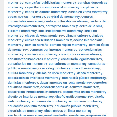
monterrey
,
campañas publicitarias monterrey
,
canchas deportivas
monterrey
,
capacitación empresarial monterrey
,
carpinteros
monterrey
,
casas de cambio monterrey
,
casas en venta monterrey
,
casas nuevas monterrey
,
catedral de monterrey
,
centros
comerciales monterrey
,
centros culturales monterrey
,
centros de
investigación monterrey
,
cerrajeros monterrey
,
cerro de la silla
,
ciclismo monterrey
,
cine independiente monterrey
,
cines en
monterrey
,
clases de yoga monterrey
,
clima monterrey
,
clínicas
monterrey
,
clínicas veterinarias monterrey
,
cocina internacional
monterrey
,
comida norteña
,
comida rápida monterrey
,
comida típica
de monterrey
,
compras por internet monterrey
,
concesionarias
monterrey
,
conciertos monterrey
,
constructoras en monterrey
,
consultores financieros monterrey
,
consultoría legal monterrey
,
consultorías en monterrey
,
contadores en monterrey
,
contadores
públicos monterrey
,
coworking monterrey
,
crossfit monterrey
,
cultura monterrey
,
cursos en línea monterrey
,
danza monterrey
,
decoración de interiores monterrey
,
defensoría pública monterrey
,
dentistas monterrey
,
departamentos en renta monterrey
,
deportes
acuáticos monterrey
,
desarrolladores de software monterrey
,
desarrollos inmobiliarios monterrey
,
descuentos online monterrey
,
diseño de interiores monterrey
,
diseño gráfico monterrey
,
diseño
web monterrey
,
economía de monterrey
,
ecoturismo monterrey
,
educación continua monterrey
,
educación pública monterrey
,
electricistas monterrey
,
electrónicos en línea monterrey
,
electrónicos monterrey
,
email marketing monterrey
,
empresas de