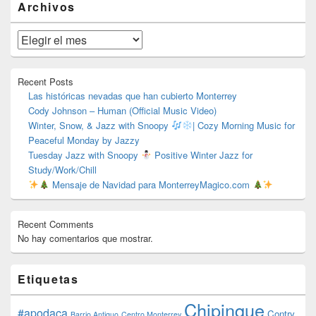
Archivos
área
de
widget
Archivos
barra
lateral
primaria
Recent Posts
Las históricas nevadas que han cubierto Monterrey
Cody Johnson – Human (Official Music Video)
Winter, Snow, & Jazz with Snoopy
| Cozy Morning Music for
Peaceful Monday by Jazzy
Tuesday Jazz with Snoopy
Positive Winter Jazz for
Study/Work/Chill
Mensaje de Navidad para MonterreyMagico.com
Recent Comments
No hay comentarios que mostrar.
Etiquetas
Chipinque
#apodaca
Contry
Barrio Antiguo
Centro Monterrey