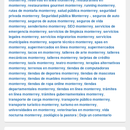
monterrey
,
restaurantes gourmet monterrey
,
running monterrey
,
rutas de montaña monterrey
,
salud pública monterrey
,
seguridad
privada monterrey
,
Seguridad pública Monterrey -
,
seguros de auto
monterrey
,
seguros de autos monterrey
,
seguros de vida
monterrey
,
senderismo monterrey
,
SEO monterrey
,
servicios de
emergencia monterrey
,
servicios de limpieza monterrey
,
servicios
legales monterrey
,
servicios migratorios monterrey
,
servicios
municipales monterrey
,
soporte técnico monterrey
,
spas en
monterrey
,
supermercados en línea monterrey
,
supermercados
monterrey
,
tacos en monterrey
,
talleres de arte monterrey
,
talleres
mecánicos monterrey
,
talleres monterrey
,
tarjetas de crédito
monterrey
,
taxis monterrey
,
teatro monterrey
,
terapias alternativas
monterrey
,
terrenos en monterrey
,
tiendas de computadoras
monterrey
,
tiendas de deportes monterrey
,
tiendas de mascotas
monterrey
,
tiendas de muebles monterrey
,
tiendas de ropa
monterrey
,
tiendas de ropa online monterrey
,
tiendas
departamentales monterrey
,
tiendas en línea monterrey
,
trámites
en línea monterrey
,
trámites gubernamentales monterrey
,
transporte de carga monterrey
,
transporte público monterrey
,
transporte turístico monterrey
,
turismo en monterrey
,
universidades en monterrey
,
veterinarias en monterrey
,
vida
nocturna monterrey
,
zoológico la pastora
|
Deja un comentario
El