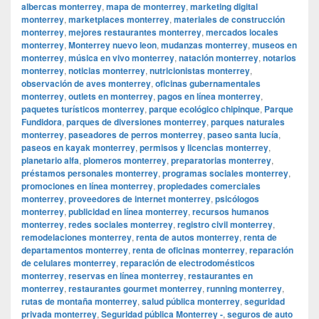
albercas monterrey
,
mapa de monterrey
,
marketing digital
monterrey
,
marketplaces monterrey
,
materiales de construcción
monterrey
,
mejores restaurantes monterrey
,
mercados locales
monterrey
,
Monterrey nuevo leon
,
mudanzas monterrey
,
museos en
monterrey
,
música en vivo monterrey
,
natación monterrey
,
notarios
monterrey
,
noticias monterrey
,
nutricionistas monterrey
,
observación de aves monterrey
,
oficinas gubernamentales
monterrey
,
outlets en monterrey
,
pagos en línea monterrey
,
paquetes turísticos monterrey
,
parque ecológico chipinque
,
Parque
Fundidora
,
parques de diversiones monterrey
,
parques naturales
monterrey
,
paseadores de perros monterrey
,
paseo santa lucía
,
paseos en kayak monterrey
,
permisos y licencias monterrey
,
planetario alfa
,
plomeros monterrey
,
preparatorias monterrey
,
préstamos personales monterrey
,
programas sociales monterrey
,
promociones en línea monterrey
,
propiedades comerciales
monterrey
,
proveedores de internet monterrey
,
psicólogos
monterrey
,
publicidad en línea monterrey
,
recursos humanos
monterrey
,
redes sociales monterrey
,
registro civil monterrey
,
remodelaciones monterrey
,
renta de autos monterrey
,
renta de
departamentos monterrey
,
renta de oficinas monterrey
,
reparación
de celulares monterrey
,
reparación de electrodomésticos
monterrey
,
reservas en línea monterrey
,
restaurantes en
monterrey
,
restaurantes gourmet monterrey
,
running monterrey
,
rutas de montaña monterrey
,
salud pública monterrey
,
seguridad
privada monterrey
,
Seguridad pública Monterrey -
,
seguros de auto