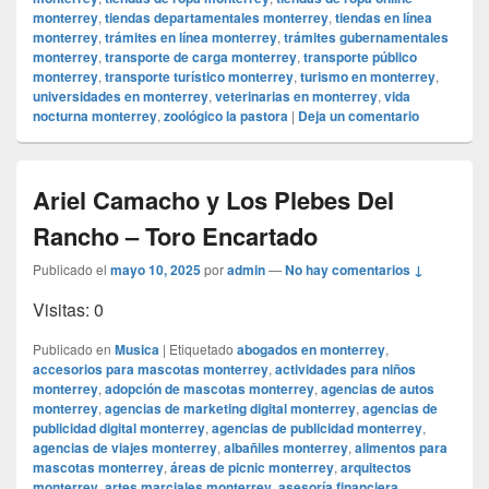
monterrey
,
tiendas departamentales monterrey
,
tiendas en línea
monterrey
,
trámites en línea monterrey
,
trámites gubernamentales
monterrey
,
transporte de carga monterrey
,
transporte público
monterrey
,
transporte turístico monterrey
,
turismo en monterrey
,
universidades en monterrey
,
veterinarias en monterrey
,
vida
nocturna monterrey
,
zoológico la pastora
|
Deja un comentario
Ariel Camacho y Los Plebes Del
Rancho – Toro Encartado
Publicado el
mayo 10, 2025
por
admin
—
No hay comentarios ↓
Visitas: 0
Publicado en
Musica
|
Etiquetado
abogados en monterrey
,
accesorios para mascotas monterrey
,
actividades para niños
monterrey
,
adopción de mascotas monterrey
,
agencias de autos
monterrey
,
agencias de marketing digital monterrey
,
agencias de
publicidad digital monterrey
,
agencias de publicidad monterrey
,
agencias de viajes monterrey
,
albañiles monterrey
,
alimentos para
mascotas monterrey
,
áreas de picnic monterrey
,
arquitectos
monterrey
,
artes marciales monterrey
,
asesoría financiera