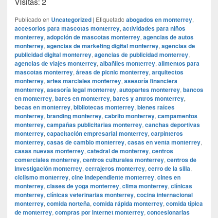
Visitas: 2
Publicado en
Uncategorized
|
Etiquetado
abogados en monterrey
,
accesorios para mascotas monterrey
,
actividades para niños
monterrey
,
adopción de mascotas monterrey
,
agencias de autos
monterrey
,
agencias de marketing digital monterrey
,
agencias de
publicidad digital monterrey
,
agencias de publicidad monterrey
,
agencias de viajes monterrey
,
albañiles monterrey
,
alimentos para
mascotas monterrey
,
áreas de picnic monterrey
,
arquitectos
monterrey
,
artes marciales monterrey
,
asesoría financiera
monterrey
,
asesoría legal monterrey
,
autopartes monterrey
,
bancos
en monterrey
,
bares en monterrey
,
bares y antros monterrey
,
becas en monterrey
,
bibliotecas monterrey
,
bienes raíces
monterrey
,
branding monterrey
,
cabrito monterrey
,
campamentos
monterrey
,
campañas publicitarias monterrey
,
canchas deportivas
monterrey
,
capacitación empresarial monterrey
,
carpinteros
monterrey
,
casas de cambio monterrey
,
casas en venta monterrey
,
casas nuevas monterrey
,
catedral de monterrey
,
centros
comerciales monterrey
,
centros culturales monterrey
,
centros de
investigación monterrey
,
cerrajeros monterrey
,
cerro de la silla
,
ciclismo monterrey
,
cine independiente monterrey
,
cines en
monterrey
,
clases de yoga monterrey
,
clima monterrey
,
clínicas
monterrey
,
clínicas veterinarias monterrey
,
cocina internacional
monterrey
,
comida norteña
,
comida rápida monterrey
,
comida típica
de monterrey
,
compras por internet monterrey
,
concesionarias