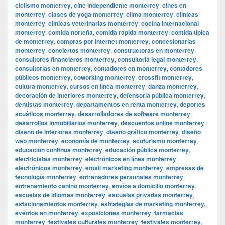
ciclismo monterrey
,
cine independiente monterrey
,
cines en
monterrey
,
clases de yoga monterrey
,
clima monterrey
,
clínicas
monterrey
,
clínicas veterinarias monterrey
,
cocina internacional
monterrey
,
comida norteña
,
comida rápida monterrey
,
comida típica
de monterrey
,
compras por internet monterrey
,
concesionarias
monterrey
,
conciertos monterrey
,
constructoras en monterrey
,
consultores financieros monterrey
,
consultoría legal monterrey
,
consultorías en monterrey
,
contadores en monterrey
,
contadores
públicos monterrey
,
coworking monterrey
,
crossfit monterrey
,
cultura monterrey
,
cursos en línea monterrey
,
danza monterrey
,
decoración de interiores monterrey
,
defensoría pública monterrey
,
dentistas monterrey
,
departamentos en renta monterrey
,
deportes
acuáticos monterrey
,
desarrolladores de software monterrey
,
desarrollos inmobiliarios monterrey
,
descuentos online monterrey
,
diseño de interiores monterrey
,
diseño gráfico monterrey
,
diseño
web monterrey
,
economía de monterrey
,
ecoturismo monterrey
,
educación continua monterrey
,
educación pública monterrey
,
electricistas monterrey
,
electrónicos en línea monterrey
,
electrónicos monterrey
,
email marketing monterrey
,
empresas de
tecnología monterrey
,
entrenadores personales monterrey
,
entrenamiento canino monterrey
,
envíos a domicilio monterrey
,
escuelas de idiomas monterrey
,
escuelas privadas monterrey
,
estacionamientos monterrey
,
estrategias de marketing monterrey.
,
eventos en monterrey
,
exposiciones monterrey
,
farmacias
monterrey
,
festivales culturales monterrey
,
festivales monterrey
,