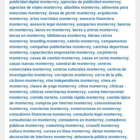
publicidad digital monterrey
,
agencias de publicidad monterrey
,
agencias de viajes monterrey
,
albañiles monterrey
,
alimentos para
mascotas monterrey
,
áreas de picnic monterrey
,
arquitectos
monterrey
,
artes marciales monterrey
,
asesoría financiera
monterrey
,
asesoría legal monterrey
,
autopartes monterrey
,
bancos
en monterrey
,
bares en monterrey
,
bares y antros monterrey
,
becas en monterrey
,
bibliotecas monterrey
,
bienes raíces
monterrey
,
branding monterrey
,
cabrito monterrey
,
campamentos
monterrey
,
campañas publicitarias monterrey
,
canchas deportivas
monterrey
,
capacitación empresarial monterrey
,
carpinteros
monterrey
,
casas de cambio monterrey
,
casas en venta monterrey
,
casas nuevas monterrey
,
catedral de monterrey
,
centros
comerciales monterrey
,
centros culturales monterrey
,
centros de
investigación monterrey
,
cerrajeros monterrey
,
cerro de la silla
,
ciclismo monterrey
,
cine independiente monterrey
,
cines en
monterrey
,
clases de yoga monterrey
,
clima monterrey
,
clínicas
monterrey
,
clínicas veterinarias monterrey
,
cocina internacional
monterrey
,
comida norteña
,
comida rápida monterrey
,
comida típica
de monterrey
,
compras por internet monterrey
,
concesionarias
monterrey
,
conciertos monterrey
,
constructoras en monterrey
,
consultores financieros monterrey
,
consultoría legal monterrey
,
consultorías en monterrey
,
contadores en monterrey
,
contadores
públicos monterrey
,
coworking monterrey
,
crossfit monterrey
,
cultura monterrey
,
cursos en línea monterrey
,
danza monterrey
,
decoración de interiores monterrey
,
defensoría pública monterrey
,