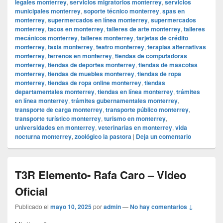
legales monterrey
,
servicios migratorios monterrey
,
servicios
municipales monterrey
,
soporte técnico monterrey
,
spas en
monterrey
,
supermercados en línea monterrey
,
supermercados
monterrey
,
tacos en monterrey
,
talleres de arte monterrey
,
talleres
mecánicos monterrey
,
talleres monterrey
,
tarjetas de crédito
monterrey
,
taxis monterrey
,
teatro monterrey
,
terapias alternativas
monterrey
,
terrenos en monterrey
,
tiendas de computadoras
monterrey
,
tiendas de deportes monterrey
,
tiendas de mascotas
monterrey
,
tiendas de muebles monterrey
,
tiendas de ropa
monterrey
,
tiendas de ropa online monterrey
,
tiendas
departamentales monterrey
,
tiendas en línea monterrey
,
trámites
en línea monterrey
,
trámites gubernamentales monterrey
,
transporte de carga monterrey
,
transporte público monterrey
,
transporte turístico monterrey
,
turismo en monterrey
,
universidades en monterrey
,
veterinarias en monterrey
,
vida
nocturna monterrey
,
zoológico la pastora
|
Deja un comentario
T3R Elemento- Rafa Caro – Video
Oficial
Publicado el
mayo 10, 2025
por
admin
—
No hay comentarios ↓