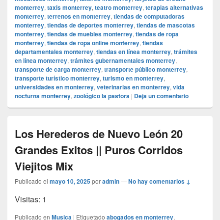
monterrey
,
taxis monterrey
,
teatro monterrey
,
terapias alternativas
monterrey
,
terrenos en monterrey
,
tiendas de computadoras
monterrey
,
tiendas de deportes monterrey
,
tiendas de mascotas
monterrey
,
tiendas de muebles monterrey
,
tiendas de ropa
monterrey
,
tiendas de ropa online monterrey
,
tiendas
departamentales monterrey
,
tiendas en línea monterrey
,
trámites
en línea monterrey
,
trámites gubernamentales monterrey
,
transporte de carga monterrey
,
transporte público monterrey
,
transporte turístico monterrey
,
turismo en monterrey
,
universidades en monterrey
,
veterinarias en monterrey
,
vida
nocturna monterrey
,
zoológico la pastora
|
Deja un comentario
Los Herederos de Nuevo León 20
Grandes Exitos || Puros Corridos
Viejitos Mix
Publicado el
mayo 10, 2025
por
admin
—
No hay comentarios ↓
Visitas: 1
Publicado en
Musica
|
Etiquetado
abogados en monterrey
,