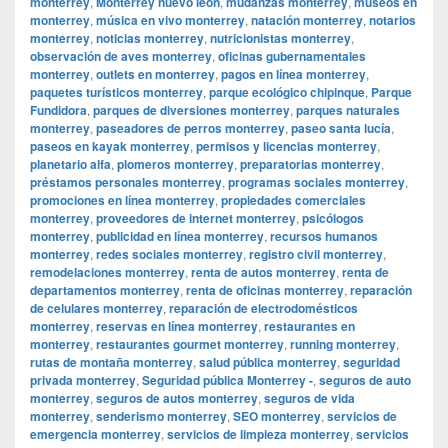
monterrey
,
Monterrey nuevo leon
,
mudanzas monterrey
,
museos en
monterrey
,
música en vivo monterrey
,
natación monterrey
,
notarios
monterrey
,
noticias monterrey
,
nutricionistas monterrey
,
observación de aves monterrey
,
oficinas gubernamentales
monterrey
,
outlets en monterrey
,
pagos en línea monterrey
,
paquetes turísticos monterrey
,
parque ecológico chipinque
,
Parque
Fundidora
,
parques de diversiones monterrey
,
parques naturales
monterrey
,
paseadores de perros monterrey
,
paseo santa lucía
,
paseos en kayak monterrey
,
permisos y licencias monterrey
,
planetario alfa
,
plomeros monterrey
,
preparatorias monterrey
,
préstamos personales monterrey
,
programas sociales monterrey
,
promociones en línea monterrey
,
propiedades comerciales
monterrey
,
proveedores de internet monterrey
,
psicólogos
monterrey
,
publicidad en línea monterrey
,
recursos humanos
monterrey
,
redes sociales monterrey
,
registro civil monterrey
,
remodelaciones monterrey
,
renta de autos monterrey
,
renta de
departamentos monterrey
,
renta de oficinas monterrey
,
reparación
de celulares monterrey
,
reparación de electrodomésticos
monterrey
,
reservas en línea monterrey
,
restaurantes en
monterrey
,
restaurantes gourmet monterrey
,
running monterrey
,
rutas de montaña monterrey
,
salud pública monterrey
,
seguridad
privada monterrey
,
Seguridad pública Monterrey -
,
seguros de auto
monterrey
,
seguros de autos monterrey
,
seguros de vida
monterrey
,
senderismo monterrey
,
SEO monterrey
,
servicios de
emergencia monterrey
,
servicios de limpieza monterrey
,
servicios