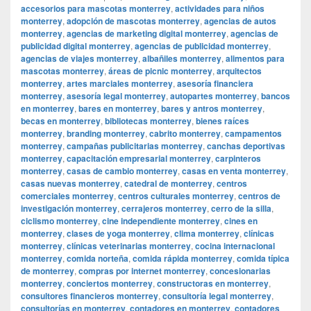
accesorios para mascotas monterrey
,
actividades para niños
monterrey
,
adopción de mascotas monterrey
,
agencias de autos
monterrey
,
agencias de marketing digital monterrey
,
agencias de
publicidad digital monterrey
,
agencias de publicidad monterrey
,
agencias de viajes monterrey
,
albañiles monterrey
,
alimentos para
mascotas monterrey
,
áreas de picnic monterrey
,
arquitectos
monterrey
,
artes marciales monterrey
,
asesoría financiera
monterrey
,
asesoría legal monterrey
,
autopartes monterrey
,
bancos
en monterrey
,
bares en monterrey
,
bares y antros monterrey
,
becas en monterrey
,
bibliotecas monterrey
,
bienes raíces
monterrey
,
branding monterrey
,
cabrito monterrey
,
campamentos
monterrey
,
campañas publicitarias monterrey
,
canchas deportivas
monterrey
,
capacitación empresarial monterrey
,
carpinteros
monterrey
,
casas de cambio monterrey
,
casas en venta monterrey
,
casas nuevas monterrey
,
catedral de monterrey
,
centros
comerciales monterrey
,
centros culturales monterrey
,
centros de
investigación monterrey
,
cerrajeros monterrey
,
cerro de la silla
,
ciclismo monterrey
,
cine independiente monterrey
,
cines en
monterrey
,
clases de yoga monterrey
,
clima monterrey
,
clínicas
monterrey
,
clínicas veterinarias monterrey
,
cocina internacional
monterrey
,
comida norteña
,
comida rápida monterrey
,
comida típica
de monterrey
,
compras por internet monterrey
,
concesionarias
monterrey
,
conciertos monterrey
,
constructoras en monterrey
,
consultores financieros monterrey
,
consultoría legal monterrey
,
consultorías en monterrey
,
contadores en monterrey
,
contadores