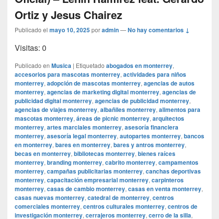
Ortiz y Jesus Chairez
Publicado el
mayo 10, 2025
por
admin
—
No hay comentarios ↓
Visitas: 0
Publicado en
Musica
|
Etiquetado
abogados en monterrey
,
accesorios para mascotas monterrey
,
actividades para niños
monterrey
,
adopción de mascotas monterrey
,
agencias de autos
monterrey
,
agencias de marketing digital monterrey
,
agencias de
publicidad digital monterrey
,
agencias de publicidad monterrey
,
agencias de viajes monterrey
,
albañiles monterrey
,
alimentos para
mascotas monterrey
,
áreas de picnic monterrey
,
arquitectos
monterrey
,
artes marciales monterrey
,
asesoría financiera
monterrey
,
asesoría legal monterrey
,
autopartes monterrey
,
bancos
en monterrey
,
bares en monterrey
,
bares y antros monterrey
,
becas en monterrey
,
bibliotecas monterrey
,
bienes raíces
monterrey
,
branding monterrey
,
cabrito monterrey
,
campamentos
monterrey
,
campañas publicitarias monterrey
,
canchas deportivas
monterrey
,
capacitación empresarial monterrey
,
carpinteros
monterrey
,
casas de cambio monterrey
,
casas en venta monterrey
,
casas nuevas monterrey
,
catedral de monterrey
,
centros
comerciales monterrey
,
centros culturales monterrey
,
centros de
investigación monterrey
,
cerrajeros monterrey
,
cerro de la silla
,