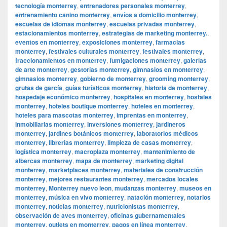
tecnología monterrey
,
entrenadores personales monterrey
,
entrenamiento canino monterrey
,
envíos a domicilio monterrey
,
escuelas de idiomas monterrey
,
escuelas privadas monterrey
,
estacionamientos monterrey
,
estrategias de marketing monterrey.
,
eventos en monterrey
,
exposiciones monterrey
,
farmacias
monterrey
,
festivales culturales monterrey
,
festivales monterrey
,
fraccionamientos en monterrey
,
fumigaciones monterrey
,
galerías
de arte monterrey
,
gestorías monterrey
,
gimnasios en monterrey
,
gimnasios monterrey
,
gobierno de monterrey
,
grooming monterrey
,
grutas de garcía
,
guías turísticos monterrey
,
historia de monterrey
,
hospedaje económico monterrey
,
hospitales en monterrey
,
hostales
monterrey
,
hoteles boutique monterrey
,
hoteles en monterrey
,
hoteles para mascotas monterrey
,
imprentas en monterrey
,
inmobiliarias monterrey
,
inversiones monterrey
,
jardineros
monterrey
,
jardines botánicos monterrey
,
laboratorios médicos
monterrey
,
librerías monterrey
,
limpieza de casas monterrey
,
logística monterrey
,
macroplaza monterrey
,
mantenimiento de
albercas monterrey
,
mapa de monterrey
,
marketing digital
monterrey
,
marketplaces monterrey
,
materiales de construcción
monterrey
,
mejores restaurantes monterrey
,
mercados locales
monterrey
,
Monterrey nuevo leon
,
mudanzas monterrey
,
museos en
monterrey
,
música en vivo monterrey
,
natación monterrey
,
notarios
monterrey
,
noticias monterrey
,
nutricionistas monterrey
,
observación de aves monterrey
,
oficinas gubernamentales
monterrey
,
outlets en monterrey
,
pagos en línea monterrey
,