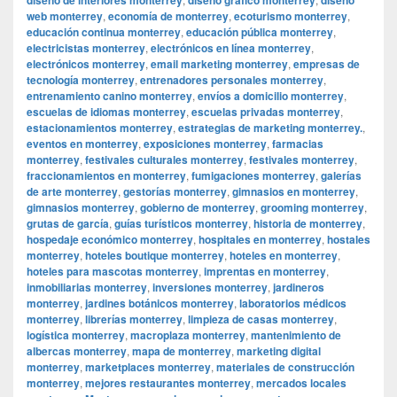
web monterrey
,
economía de monterrey
,
ecoturismo monterrey
,
educación continua monterrey
,
educación pública monterrey
,
electricistas monterrey
,
electrónicos en línea monterrey
,
electrónicos monterrey
,
email marketing monterrey
,
empresas de
tecnología monterrey
,
entrenadores personales monterrey
,
entrenamiento canino monterrey
,
envíos a domicilio monterrey
,
escuelas de idiomas monterrey
,
escuelas privadas monterrey
,
estacionamientos monterrey
,
estrategias de marketing monterrey.
,
eventos en monterrey
,
exposiciones monterrey
,
farmacias
monterrey
,
festivales culturales monterrey
,
festivales monterrey
,
fraccionamientos en monterrey
,
fumigaciones monterrey
,
galerías
de arte monterrey
,
gestorías monterrey
,
gimnasios en monterrey
,
gimnasios monterrey
,
gobierno de monterrey
,
grooming monterrey
,
grutas de garcía
,
guías turísticos monterrey
,
historia de monterrey
,
hospedaje económico monterrey
,
hospitales en monterrey
,
hostales
monterrey
,
hoteles boutique monterrey
,
hoteles en monterrey
,
hoteles para mascotas monterrey
,
imprentas en monterrey
,
inmobiliarias monterrey
,
inversiones monterrey
,
jardineros
monterrey
,
jardines botánicos monterrey
,
laboratorios médicos
monterrey
,
librerías monterrey
,
limpieza de casas monterrey
,
logística monterrey
,
macroplaza monterrey
,
mantenimiento de
albercas monterrey
,
mapa de monterrey
,
marketing digital
monterrey
,
marketplaces monterrey
,
materiales de construcción
monterrey
,
mejores restaurantes monterrey
,
mercados locales