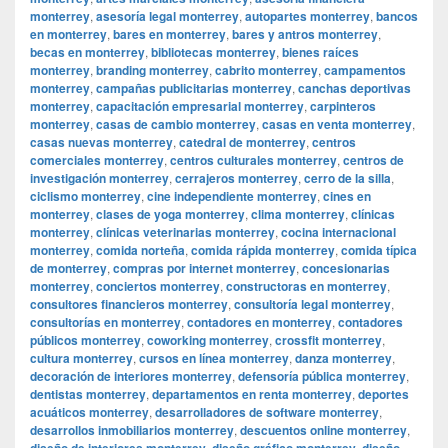
monterrey
,
asesoría legal monterrey
,
autopartes monterrey
,
bancos
en monterrey
,
bares en monterrey
,
bares y antros monterrey
,
becas en monterrey
,
bibliotecas monterrey
,
bienes raíces
monterrey
,
branding monterrey
,
cabrito monterrey
,
campamentos
monterrey
,
campañas publicitarias monterrey
,
canchas deportivas
monterrey
,
capacitación empresarial monterrey
,
carpinteros
monterrey
,
casas de cambio monterrey
,
casas en venta monterrey
,
casas nuevas monterrey
,
catedral de monterrey
,
centros
comerciales monterrey
,
centros culturales monterrey
,
centros de
investigación monterrey
,
cerrajeros monterrey
,
cerro de la silla
,
ciclismo monterrey
,
cine independiente monterrey
,
cines en
monterrey
,
clases de yoga monterrey
,
clima monterrey
,
clínicas
monterrey
,
clínicas veterinarias monterrey
,
cocina internacional
monterrey
,
comida norteña
,
comida rápida monterrey
,
comida típica
de monterrey
,
compras por internet monterrey
,
concesionarias
monterrey
,
conciertos monterrey
,
constructoras en monterrey
,
consultores financieros monterrey
,
consultoría legal monterrey
,
consultorías en monterrey
,
contadores en monterrey
,
contadores
públicos monterrey
,
coworking monterrey
,
crossfit monterrey
,
cultura monterrey
,
cursos en línea monterrey
,
danza monterrey
,
decoración de interiores monterrey
,
defensoría pública monterrey
,
dentistas monterrey
,
departamentos en renta monterrey
,
deportes
acuáticos monterrey
,
desarrolladores de software monterrey
,
desarrollos inmobiliarios monterrey
,
descuentos online monterrey
,
diseño de interiores monterrey
,
diseño gráfico monterrey
,
diseño