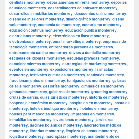
dentistas monterrey
,
departamentos en renta monterrey
,
deportes
acuáticos monterrey
,
desarrolladores de software monterrey
,
desarrollos inmobiliarios monterrey
,
descuentos online monterrey
,
diseño de interiores monterrey
,
diseño gráfico monterrey
,
diseño
web monterrey
,
economía de monterrey
,
ecoturismo monterrey
,
educación continua monterrey
,
educación pública monterrey
,
electricistas monterrey
,
electrónicos en línea monterrey
,
electrónicos monterrey
,
email marketing monterrey
,
empresas de
tecnología monterrey
,
entrenadores personales monterrey
,
entrenamiento canino monterrey
,
envíos a domicilio monterrey
,
escuelas de idiomas monterrey
,
escuelas privadas monterrey
,
estacionamientos monterrey
,
estrategias de marketing monterrey.
,
eventos en monterrey
,
exposiciones monterrey
,
farmacias
monterrey
,
festivales culturales monterrey
,
festivales monterrey
,
fraccionamientos en monterrey
,
fumigaciones monterrey
,
galerías
de arte monterrey
,
gestorías monterrey
,
gimnasios en monterrey
,
gimnasios monterrey
,
gobierno de monterrey
,
grooming monterrey
,
grutas de garcía
,
guías turísticos monterrey
,
historia de monterrey
,
hospedaje económico monterrey
,
hospitales en monterrey
,
hostales
monterrey
,
hoteles boutique monterrey
,
hoteles en monterrey
,
hoteles para mascotas monterrey
,
imprentas en monterrey
,
inmobiliarias monterrey
,
inversiones monterrey
,
jardineros
monterrey
,
jardines botánicos monterrey
,
laboratorios médicos
monterrey
,
librerías monterrey
,
limpieza de casas monterrey
,
logística monterrey
,
macroplaza monterrey
,
mantenimiento de