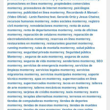
promociones en línea monterrey
,
propiedades comerciales
monterrey
,
proveedores de internet monterrey
,
psicólogos
monterrey
,
publicidad en línea monterrey
,
Recordando A Manuel -
(Video Oficial) - Lenin Ramirez feat. Gerardo Ortiz y Jesus Chairez
,
recursos humanos monterrey
,
redes sociales monterrey
,
registro
civil monterrey
,
remodelaciones monterrey
,
renta de autos
monterrey
,
renta de departamentos monterrey
,
renta de oficinas
monterrey
,
reparación de celulares monterrey
,
reparación de
electrodomésticos monterrey
,
reservas en línea monterrey
,
restaurantes en monterrey
,
restaurantes gourmet monterrey
,
running monterrey
,
rutas de montaña monterrey
,
salud pública
monterrey
,
seguridad privada monterrey
,
Seguridad pública
Monterrey -
,
seguros de auto monterrey
,
seguros de autos
monterrey
,
seguros de vida monterrey
,
senderismo monterrey
,
SEO
monterrey
,
servicios de emergencia monterrey
,
servicios de
limpieza monterrey
,
servicios legales monterrey
,
servicios
migratorios monterrey
,
servicios municipales monterrey
,
soporte
técnico monterrey
,
spas en monterrey
,
supermercados en línea
monterrey
,
supermercados monterrey
,
tacos en monterrey
,
talleres
de arte monterrey
,
talleres mecánicos monterrey
,
talleres
monterrey
,
tarjetas de crédito monterrey
,
taxis monterrey
,
teatro
monterrey
,
terapias alternativas monterrey
,
terrenos en monterrey
,
tiendas de computadoras monterrey
,
tiendas de deportes
monterrey
,
tiendas de mascotas monterrey
,
tiendas de muebles
monterrey
,
tiendas de ropa monterrey
,
tiendas de ropa online