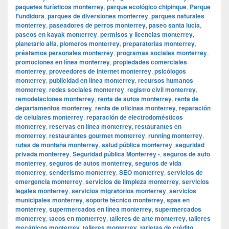
paquetes turísticos monterrey
,
parque ecológico chipinque
,
Parque
Fundidora
,
parques de diversiones monterrey
,
parques naturales
monterrey
,
paseadores de perros monterrey
,
paseo santa lucía
,
paseos en kayak monterrey
,
permisos y licencias monterrey
,
planetario alfa
,
plomeros monterrey
,
preparatorias monterrey
,
préstamos personales monterrey
,
programas sociales monterrey
,
promociones en línea monterrey
,
propiedades comerciales
monterrey
,
proveedores de internet monterrey
,
psicólogos
monterrey
,
publicidad en línea monterrey
,
recursos humanos
monterrey
,
redes sociales monterrey
,
registro civil monterrey
,
remodelaciones monterrey
,
renta de autos monterrey
,
renta de
departamentos monterrey
,
renta de oficinas monterrey
,
reparación
de celulares monterrey
,
reparación de electrodomésticos
monterrey
,
reservas en línea monterrey
,
restaurantes en
monterrey
,
restaurantes gourmet monterrey
,
running monterrey
,
rutas de montaña monterrey
,
salud pública monterrey
,
seguridad
privada monterrey
,
Seguridad pública Monterrey -
,
seguros de auto
monterrey
,
seguros de autos monterrey
,
seguros de vida
monterrey
,
senderismo monterrey
,
SEO monterrey
,
servicios de
emergencia monterrey
,
servicios de limpieza monterrey
,
servicios
legales monterrey
,
servicios migratorios monterrey
,
servicios
municipales monterrey
,
soporte técnico monterrey
,
spas en
monterrey
,
supermercados en línea monterrey
,
supermercados
monterrey
,
tacos en monterrey
,
talleres de arte monterrey
,
talleres
mecánicos monterrey
,
talleres monterrey
,
tarjetas de crédito