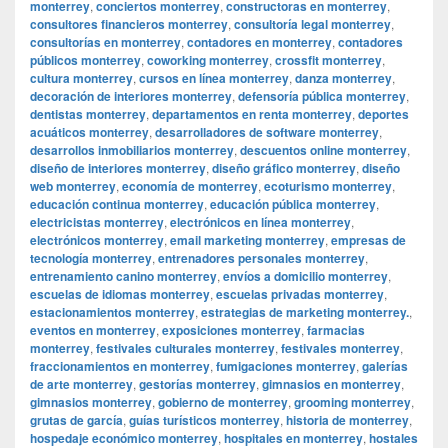
monterrey
,
conciertos monterrey
,
constructoras en monterrey
,
consultores financieros monterrey
,
consultoría legal monterrey
,
consultorías en monterrey
,
contadores en monterrey
,
contadores
públicos monterrey
,
coworking monterrey
,
crossfit monterrey
,
cultura monterrey
,
cursos en línea monterrey
,
danza monterrey
,
decoración de interiores monterrey
,
defensoría pública monterrey
,
dentistas monterrey
,
departamentos en renta monterrey
,
deportes
acuáticos monterrey
,
desarrolladores de software monterrey
,
desarrollos inmobiliarios monterrey
,
descuentos online monterrey
,
diseño de interiores monterrey
,
diseño gráfico monterrey
,
diseño
web monterrey
,
economía de monterrey
,
ecoturismo monterrey
,
educación continua monterrey
,
educación pública monterrey
,
electricistas monterrey
,
electrónicos en línea monterrey
,
electrónicos monterrey
,
email marketing monterrey
,
empresas de
tecnología monterrey
,
entrenadores personales monterrey
,
entrenamiento canino monterrey
,
envíos a domicilio monterrey
,
escuelas de idiomas monterrey
,
escuelas privadas monterrey
,
estacionamientos monterrey
,
estrategias de marketing monterrey.
,
eventos en monterrey
,
exposiciones monterrey
,
farmacias
monterrey
,
festivales culturales monterrey
,
festivales monterrey
,
fraccionamientos en monterrey
,
fumigaciones monterrey
,
galerías
de arte monterrey
,
gestorías monterrey
,
gimnasios en monterrey
,
gimnasios monterrey
,
gobierno de monterrey
,
grooming monterrey
,
grutas de garcía
,
guías turísticos monterrey
,
historia de monterrey
,
hospedaje económico monterrey
,
hospitales en monterrey
,
hostales