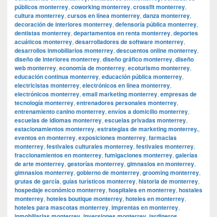
públicos monterrey
,
coworking monterrey
,
crossfit monterrey
,
cultura monterrey
,
cursos en línea monterrey
,
danza monterrey
,
decoración de interiores monterrey
,
defensoría pública monterrey
,
dentistas monterrey
,
departamentos en renta monterrey
,
deportes
acuáticos monterrey
,
desarrolladores de software monterrey
,
desarrollos inmobiliarios monterrey
,
descuentos online monterrey
,
diseño de interiores monterrey
,
diseño gráfico monterrey
,
diseño
web monterrey
,
economía de monterrey
,
ecoturismo monterrey
,
educación continua monterrey
,
educación pública monterrey
,
electricistas monterrey
,
electrónicos en línea monterrey
,
electrónicos monterrey
,
email marketing monterrey
,
empresas de
tecnología monterrey
,
entrenadores personales monterrey
,
entrenamiento canino monterrey
,
envíos a domicilio monterrey
,
escuelas de idiomas monterrey
,
escuelas privadas monterrey
,
estacionamientos monterrey
,
estrategias de marketing monterrey.
,
eventos en monterrey
,
exposiciones monterrey
,
farmacias
monterrey
,
festivales culturales monterrey
,
festivales monterrey
,
fraccionamientos en monterrey
,
fumigaciones monterrey
,
galerías
de arte monterrey
,
gestorías monterrey
,
gimnasios en monterrey
,
gimnasios monterrey
,
gobierno de monterrey
,
grooming monterrey
,
grutas de garcía
,
guías turísticos monterrey
,
historia de monterrey
,
hospedaje económico monterrey
,
hospitales en monterrey
,
hostales
monterrey
,
hoteles boutique monterrey
,
hoteles en monterrey
,
hoteles para mascotas monterrey
,
imprentas en monterrey
,
inmobiliarias monterrey
,
inversiones monterrey
,
jardineros