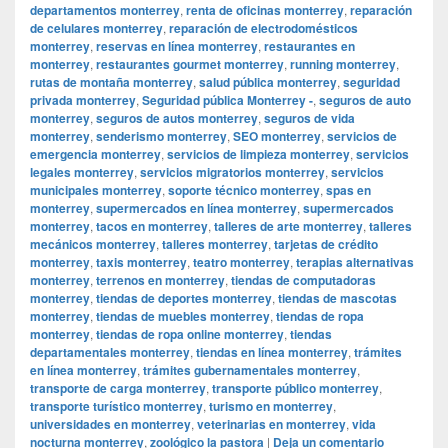
departamentos monterrey
,
renta de oficinas monterrey
,
reparación
de celulares monterrey
,
reparación de electrodomésticos
monterrey
,
reservas en línea monterrey
,
restaurantes en
monterrey
,
restaurantes gourmet monterrey
,
running monterrey
,
rutas de montaña monterrey
,
salud pública monterrey
,
seguridad
privada monterrey
,
Seguridad pública Monterrey -
,
seguros de auto
monterrey
,
seguros de autos monterrey
,
seguros de vida
monterrey
,
senderismo monterrey
,
SEO monterrey
,
servicios de
emergencia monterrey
,
servicios de limpieza monterrey
,
servicios
legales monterrey
,
servicios migratorios monterrey
,
servicios
municipales monterrey
,
soporte técnico monterrey
,
spas en
monterrey
,
supermercados en línea monterrey
,
supermercados
monterrey
,
tacos en monterrey
,
talleres de arte monterrey
,
talleres
mecánicos monterrey
,
talleres monterrey
,
tarjetas de crédito
monterrey
,
taxis monterrey
,
teatro monterrey
,
terapias alternativas
monterrey
,
terrenos en monterrey
,
tiendas de computadoras
monterrey
,
tiendas de deportes monterrey
,
tiendas de mascotas
monterrey
,
tiendas de muebles monterrey
,
tiendas de ropa
monterrey
,
tiendas de ropa online monterrey
,
tiendas
departamentales monterrey
,
tiendas en línea monterrey
,
trámites
en línea monterrey
,
trámites gubernamentales monterrey
,
transporte de carga monterrey
,
transporte público monterrey
,
transporte turístico monterrey
,
turismo en monterrey
,
universidades en monterrey
,
veterinarias en monterrey
,
vida
nocturna monterrey
,
zoológico la pastora
|
Deja un comentario