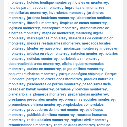
monterrey
,
hoteles boutique monterrey
,
hoteles en monterrey
,
hoteles para mascotas monterrey
,
imprentas en monterrey
,
inmobiliarias monterrey
,
inversiones monterrey
,
jardineros
monterrey
,
jardines botánicos monterrey
,
laboratorios médicos
monterrey
,
librerías monterrey
,
limpieza de casas monterrey
,
logística monterrey
,
macroplaza monterrey
,
mantenimiento de
albercas monterrey
,
mapa de monterrey
,
marketing digital
monterrey
,
marketplaces monterrey
,
materiales de construcción
monterrey
,
mejores restaurantes monterrey
,
mercados locales
monterrey
,
Monterrey nuevo leon
,
mudanzas monterrey
,
museos en
monterrey
,
música en vivo monterrey
,
natación monterrey
,
notarios
monterrey
,
noticias monterrey
,
nutricionistas monterrey
,
observación de aves monterrey
,
oficinas gubernamentales
monterrey
,
outlets en monterrey
,
pagos en línea monterrey
,
paquetes turísticos monterrey
,
parque ecológico chipinque
,
Parque
Fundidora
,
parques de diversiones monterrey
,
parques naturales
monterrey
,
paseadores de perros monterrey
,
paseo santa lucía
,
paseos en kayak monterrey
,
permisos y licencias monterrey
,
planetario alfa
,
plomeros monterrey
,
preparatorias monterrey
,
préstamos personales monterrey
,
programas sociales monterrey
,
promociones en línea monterrey
,
propiedades comerciales
monterrey
,
proveedores de internet monterrey
,
psicólogos
monterrey
,
publicidad en línea monterrey
,
recursos humanos
monterrey
,
redes sociales monterrey
,
registro civil monterrey
,
remodelaciones monterrey
,
renta de autos monterrey
,
renta de