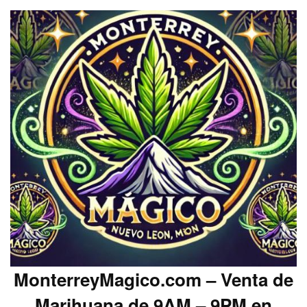
MonterreyMagico.com – Venta de
Marihuana de 9AM – 9PM en