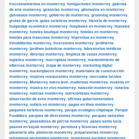
fraccionamientos en monterrey
,
fumigaciones monterrey
,
galerías
de arte monterrey
,
gestorías monterrey
,
gimnasios en monterrey
,
gimnasios monterrey
,
gobierno de monterrey
,
grooming monterrey
,
grutas de garcía
,
guías turísticos monterrey
,
historia de monterrey
,
hospedaje económico monterrey
,
hospitales en monterrey
,
hostales
monterrey
,
hoteles boutique monterrey
,
hoteles en monterrey
,
hoteles para mascotas monterrey
,
imprentas en monterrey
,
inmobiliarias monterrey
,
inversiones monterrey
,
jardineros
monterrey
,
jardines botánicos monterrey
,
laboratorios médicos
monterrey
,
librerías monterrey
,
limpieza de casas monterrey
,
logística monterrey
,
macroplaza monterrey
,
mantenimiento de
albercas monterrey
,
mapa de monterrey
,
marketing digital
monterrey
,
marketplaces monterrey
,
materiales de construcción
monterrey
,
mejores restaurantes monterrey
,
mercados locales
monterrey
,
Monterrey nuevo leon
,
mudanzas monterrey
,
museos en
monterrey
,
música en vivo monterrey
,
natación monterrey
,
notarios
monterrey
,
noticias monterrey
,
nutricionistas monterrey
,
observación de aves monterrey
,
oficinas gubernamentales
monterrey
,
outlets en monterrey
,
pagos en línea monterrey
,
paquetes turísticos monterrey
,
parque ecológico chipinque
,
Parque
Fundidora
,
parques de diversiones monterrey
,
parques naturales
monterrey
,
paseadores de perros monterrey
,
paseo santa lucía
,
paseos en kayak monterrey
,
permisos y licencias monterrey
,
planetario alfa
,
plomeros monterrey
,
preparatorias monterrey
,
préstamos personales monterrey
,
programas sociales monterrey
,