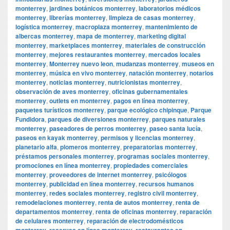
monterrey
,
jardines botánicos monterrey
,
laboratorios médicos
monterrey
,
librerías monterrey
,
limpieza de casas monterrey
,
logística monterrey
,
macroplaza monterrey
,
mantenimiento de
albercas monterrey
,
mapa de monterrey
,
marketing digital
monterrey
,
marketplaces monterrey
,
materiales de construcción
monterrey
,
mejores restaurantes monterrey
,
mercados locales
monterrey
,
Monterrey nuevo leon
,
mudanzas monterrey
,
museos en
monterrey
,
música en vivo monterrey
,
natación monterrey
,
notarios
monterrey
,
noticias monterrey
,
nutricionistas monterrey
,
observación de aves monterrey
,
oficinas gubernamentales
monterrey
,
outlets en monterrey
,
pagos en línea monterrey
,
paquetes turísticos monterrey
,
parque ecológico chipinque
,
Parque
Fundidora
,
parques de diversiones monterrey
,
parques naturales
monterrey
,
paseadores de perros monterrey
,
paseo santa lucía
,
paseos en kayak monterrey
,
permisos y licencias monterrey
,
planetario alfa
,
plomeros monterrey
,
preparatorias monterrey
,
préstamos personales monterrey
,
programas sociales monterrey
,
promociones en línea monterrey
,
propiedades comerciales
monterrey
,
proveedores de internet monterrey
,
psicólogos
monterrey
,
publicidad en línea monterrey
,
recursos humanos
monterrey
,
redes sociales monterrey
,
registro civil monterrey
,
remodelaciones monterrey
,
renta de autos monterrey
,
renta de
departamentos monterrey
,
renta de oficinas monterrey
,
reparación
de celulares monterrey
,
reparación de electrodomésticos
monterrey
,
reservas en línea monterrey
,
restaurantes en