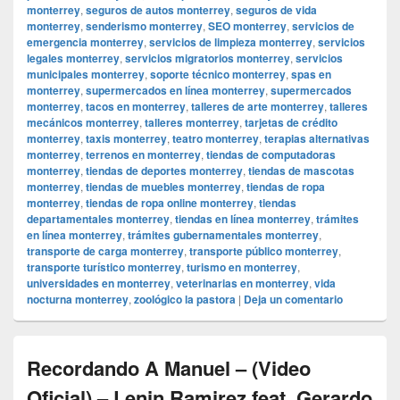
monterrey
,
seguros de autos monterrey
,
seguros de vida
monterrey
,
senderismo monterrey
,
SEO monterrey
,
servicios de
emergencia monterrey
,
servicios de limpieza monterrey
,
servicios
legales monterrey
,
servicios migratorios monterrey
,
servicios
municipales monterrey
,
soporte técnico monterrey
,
spas en
monterrey
,
supermercados en línea monterrey
,
supermercados
monterrey
,
tacos en monterrey
,
talleres de arte monterrey
,
talleres
mecánicos monterrey
,
talleres monterrey
,
tarjetas de crédito
monterrey
,
taxis monterrey
,
teatro monterrey
,
terapias alternativas
monterrey
,
terrenos en monterrey
,
tiendas de computadoras
monterrey
,
tiendas de deportes monterrey
,
tiendas de mascotas
monterrey
,
tiendas de muebles monterrey
,
tiendas de ropa
monterrey
,
tiendas de ropa online monterrey
,
tiendas
departamentales monterrey
,
tiendas en línea monterrey
,
trámites
en línea monterrey
,
trámites gubernamentales monterrey
,
transporte de carga monterrey
,
transporte público monterrey
,
transporte turístico monterrey
,
turismo en monterrey
,
universidades en monterrey
,
veterinarias en monterrey
,
vida
nocturna monterrey
,
zoológico la pastora
|
Deja un comentario
Recordando A Manuel – (Video
Oficial) – Lenin Ramirez feat. Gerardo