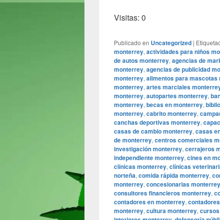
Visitas: 0
Publicado en
Uncategorized
|
Etiqueta
monterrey
,
actividades para niños mo
de autos monterrey
,
agencias de mark
monterrey
,
agencias de publicidad m
monterrey
,
alimentos para mascotas
monterrey
,
artes marciales monterre
monterrey
,
autopartes monterrey
,
ba
monterrey
,
becas en monterrey
,
bibl
monterrey
,
cabrito monterrey
,
campa
canchas deportivas monterrey
,
capac
casas de cambio monterrey
,
casas en
de monterrey
,
centros comerciales m
investigación monterrey
,
cerrajeros 
independiente monterrey
,
cines en m
clínicas monterrey
,
clínicas veterina
norteña
,
comida rápida monterrey
,
co
monterrey
,
concesionarias monterre
consultores financieros monterrey
,
co
contadores en monterrey
,
contadores
monterrey
,
cultura monterrey
,
cursos
interiores monterrey
,
defensoría públ