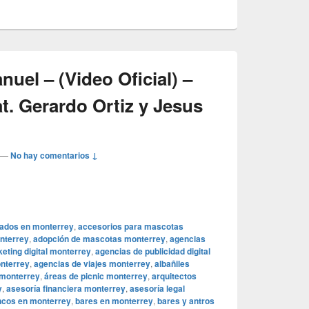
el – (Video Oficial) –
t. Gerardo Ortiz y Jesus
—
No hay comentarios ↓
ados en monterrey
,
accesorios para mascotas
nterrey
,
adopción de mascotas monterrey
,
agencias
eting digital monterrey
,
agencias de publicidad digital
onterrey
,
agencias de viajes monterrey
,
albañiles
 monterrey
,
áreas de picnic monterrey
,
arquitectos
y
,
asesoría financiera monterrey
,
asesoría legal
ncos en monterrey
,
bares en monterrey
,
bares y antros