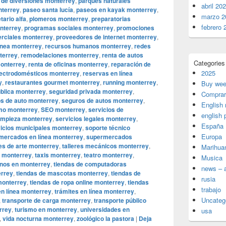
 de diversiones monterrey
,
parques naturales
abril 20
nterrey
,
paseo santa lucía
,
paseos en kayak monterrey
,
marzo 2
tario alfa
,
plomeros monterrey
,
preparatorias
febrero 
nterrey
,
programas sociales monterrey
,
promociones
rciales monterrey
,
proveedores de internet monterrey
,
línea monterrey
,
recursos humanos monterrey
,
redes
nterrey
,
remodelaciones monterrey
,
renta de autos
Categories
onterrey
,
renta de oficinas monterrey
,
reparación de
2025
lectrodomésticos monterrey
,
reservas en línea
y
,
restaurantes gourmet monterrey
,
running monterrey
,
Buy wee
ública monterrey
,
seguridad privada monterrey
,
Comprar
s de auto monterrey
,
seguros de autos monterrey
,
English
mo monterrey
,
SEO monterrey
,
servicios de
english 
limpieza monterrey
,
servicios legales monterrey
,
España
icios municipales monterrey
,
soporte técnico
Europa
mercados en línea monterrey
,
supermercados
res de arte monterrey
,
talleres mecánicos monterrey
,
Marihua
o monterrey
,
taxis monterrey
,
teatro monterrey
,
Musica
enos en monterrey
,
tiendas de computadoras
news – a
errey
,
tiendas de mascotas monterrey
,
tiendas de
rusia
monterrey
,
tiendas de ropa online monterrey
,
tiendas
trabajo
en línea monterrey
,
trámites en línea monterrey
,
Uncateg
,
transporte de carga monterrey
,
transporte público
rrey
,
turismo en monterrey
,
universidades en
usa
,
vida nocturna monterrey
,
zoológico la pastora
|
Deja