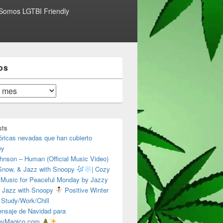
Somos LGTBI Friendly
os
sts
óricas nevadas que han cubierto
ey
hnson – Human (Official Music Video)
 Snow, & Jazz with Snoopy
| Cozy
 Music for Peaceful Monday by Jazzy
 Jazz with Snoopy
Positive Winter
 Study/Work/Chill
nsaje de Navidad para
eyMagico.com