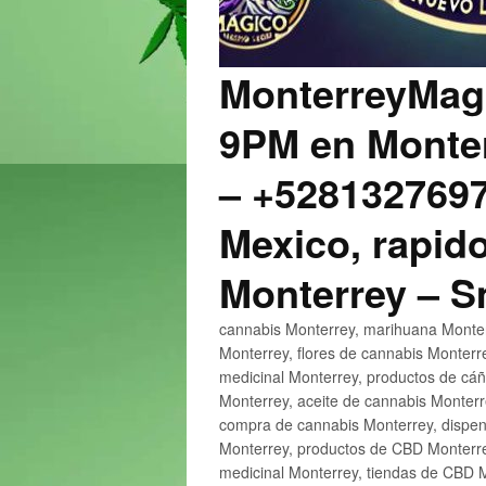
MonterreyMagi
9PM en Monter
– +5281327697
Mexico, rapido
Monterrey – 
cannabis Monterrey, marihuana Monter
Monterrey, flores de cannabis Monterr
medicinal Monterrey, productos de cá
Monterrey, aceite de cannabis Monter
compra de cannabis Monterrey, dispen
Monterrey, productos de CBD Monterre
medicinal Monterrey, tiendas de CBD 