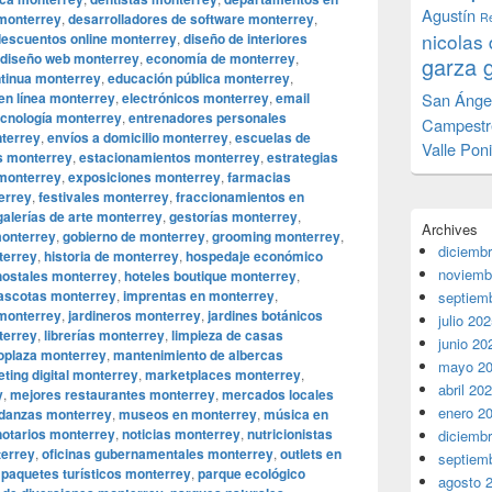
Agustín
 monterrey
,
desarrolladores de software monterrey
,
Re
nicolas 
descuentos online monterrey
,
diseño de interiores
diseño web monterrey
,
economía de monterrey
,
garza 
tinua monterrey
,
educación pública monterrey
,
en línea monterrey
,
electrónicos monterrey
,
email
San Ánge
cnología monterrey
,
entrenadores personales
Campestr
terrey
,
envíos a domicilio monterrey
,
escuelas de
Valle Pon
s monterrey
,
estacionamientos monterrey
,
estrategias
monterrey
,
exposiciones monterrey
,
farmacias
terrey
,
festivales monterrey
,
fraccionamientos en
galerías de arte monterrey
,
gestorías monterrey
,
Archives
onterrey
,
gobierno de monterrey
,
grooming monterrey
,
diciemb
terrey
,
historia de monterrey
,
hospedaje económico
noviemb
hostales monterrey
,
hoteles boutique monterrey
,
ascotas monterrey
,
imprentas en monterrey
,
septiem
 monterrey
,
jardineros monterrey
,
jardines botánicos
julio 20
terrey
,
librerías monterrey
,
limpieza de casas
junio 20
plaza monterrey
,
mantenimiento de albercas
mayo 2
ting digital monterrey
,
marketplaces monterrey
,
abril 20
y
,
mejores restaurantes monterrey
,
mercados locales
enero 2
danzas monterrey
,
museos en monterrey
,
música en
notarios monterrey
,
noticias monterrey
,
nutricionistas
diciemb
terrey
,
oficinas gubernamentales monterrey
,
outlets en
septiem
,
paquetes turísticos monterrey
,
parque ecológico
agosto 