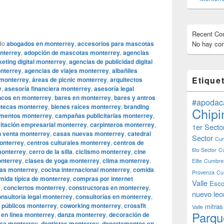
Recent C
do
abogados en monterrey
,
accesorios para mascotas
No hay com
nterrey
,
adopción de mascotas monterrey
,
agencias
eting digital monterrey
,
agencias de publicidad digital
onterrey
,
agencias de viajes monterrey
,
albañiles
Etique
 monterrey
,
áreas de picnic monterrey
,
arquitectos
y
,
asesoría financiera monterrey
,
asesoría legal
ncos en monterrey
,
bares en monterrey
,
bares y antros
#apodac
iotecas monterrey
,
bienes raíces monterrey
,
branding
Chipi
mentos monterrey
,
campañas publicitarias monterrey
,
itación empresarial monterrey
,
carpinteros monterrey
,
1er Secto
 venta monterrey
,
casas nuevas monterrey
,
catedral
Sector
Cum
onterrey
,
centros culturales monterrey
,
centros de
6to Sector
C
monterrey
,
cerro de la silla
,
ciclismo monterrey
,
cine
onterrey
,
clases de yoga monterrey
,
clima monterrey
,
Elite
Cumbres
rias monterrey
,
cocina internacional monterrey
,
comida
Provenza
Cu
mida típica de monterrey
,
compras por internet
Valle
Esco
y
,
conciertos monterrey
,
constructoras en monterrey
,
nuevo leo
nsultoría legal monterrey
,
consultorías en monterrey
,
 públicos monterrey
,
coworking monterrey
,
crossfit
mitras
Valle
Parqu
 en línea monterrey
,
danza monterrey
,
decoración de
ica monterrey
,
dentistas monterrey
,
departamentos en