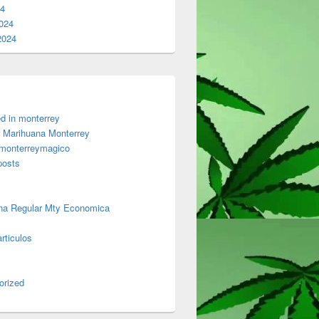
24
024
2024
d in monterrey
 Marihuana Monterrey
 monterreymagico
posts
na Regular Mty Economica
rticulos
orized