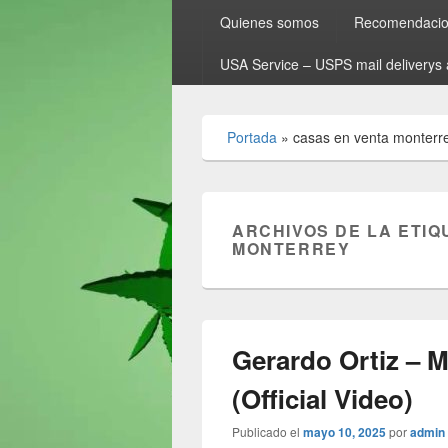
Quienes somos
Recomendacion
USA Service – USPS mail deliverys 
Portada
»
casas en venta monterr
ARCHIVOS DE LA ETIQ
MONTERREY
Gerardo Ortiz – M
(Official Video)
Publicado el
mayo 10, 2025
por
admin