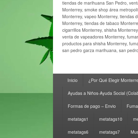
tiendas de marihuana San Pedro, ven
Monterrey, smoke shop área metropolit
Monterrey, vapeo Monterrey, tiendas d
Monterrey, tiendas de tabaco Monterre
cigarrillos Monterrey, shisha Monterre
venta de vapeadores Monterrey, fumar
productos para shisha Monterrey, fum
san pedro garza marihuana, san pedro 
Menú
Inicio
¿Por Qué Elegir Monterr
principal
Ayudas a Niños-Ayuda Social (Cola
Formas de pago – Envio
Fumar
metatags1
metatags10
me
metatags6
metatags7
Mus