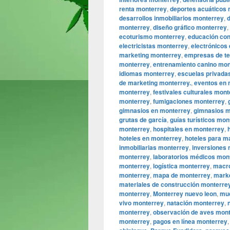
renta monterrey
,
deportes acuáticos
desarrollos inmobiliarios monterrey
,
monterrey
,
diseño gráfico monterrey
,
ecoturismo monterrey
,
educación con
electricistas monterrey
,
electrónicos 
marketing monterrey
,
empresas de te
monterrey
,
entrenamiento canino mon
idiomas monterrey
,
escuelas privada
de marketing monterrey.
,
eventos en 
monterrey
,
festivales culturales mon
monterrey
,
fumigaciones monterrey
,
gimnasios en monterrey
,
gimnasios m
grutas de garcía
,
guías turísticos mon
monterrey
,
hospitales en monterrey
,
hoteles en monterrey
,
hoteles para m
inmobiliarias monterrey
,
inversiones
monterrey
,
laboratorios médicos mon
monterrey
,
logística monterrey
,
macro
monterrey
,
mapa de monterrey
,
marke
materiales de construcción monterre
monterrey
,
Monterrey nuevo leon
,
mu
vivo monterrey
,
natación monterrey
,
monterrey
,
observación de aves mon
monterrey
,
pagos en línea monterrey