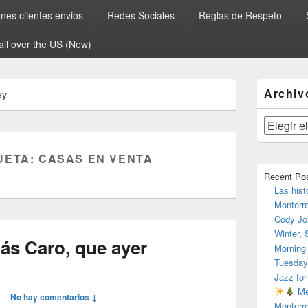
es clientes envios
Redes Sociales
Reglas de Respeto
all over the US (New)
El
Archiv
ey
área
de
widget
Archivos
barra
lateral
UETA:
CASAS EN VENTA
primaria
Recent Po
Las hist
Monterr
Cody Jo
Winter,
ás Caro, que ayer
Morning
Tuesday
Jazz for
Me
—
No hay comentarios ↓
Monterr