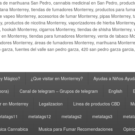
ta de marihuana San Pedro, cannabis medicinal en San Pedro, produ
ana Monterrey, tiendas de fumadores Monterrey, productos para fumar M
e vapeo Monterrey, accesorios de fumar Monterrey, pipas Monterrey, 
y, productos de nicotina Monterrey, vaporizadores de hierba Monterre
y, hookah Monterrey, cigarros Monterrey, tiendas de shisha Monterrey, 
 en Monterrey, tiendas para fumadores Monterrey, venta de tabaco Mo
adores Monterrey, áreas de fumadores Monterrey, marihuana Monterrey
garza, fuentes del valle san pedro garza, 420 san pedro garza garcia
ey Mágico?
¿Que visitar en Monterrey?
Ayudas a Niños-Ayuda
bora)
Canal de telegram – Grupos de telegram
English
E
 en Monterrey
Legalizacion
Linea de productos CBD
Ma
tatags11
metatags12
metatags2
metatags3
metat
ica Cannabica
Musica para Fumar Recomendaciones
Opinio