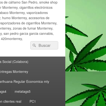
ctos de cáñamo San Pedro, smoke shop
onterrey, cigarrillos electrónicos
tabaco Monterrey, vaporizadores
y, humo Monterrey, accesorios de
vaporizadores de cigarrillos Monterrey,
nterrey, zonas de fumar Monterrey,
, san pedro garza garcia cannabis,
, 420monterrey,
Buscar
Buscar
por:
 Social (Colabora)
ntregas Monterrey
rihuana Regular Economica mty
ags4
metatags5
n clientes real
PC1