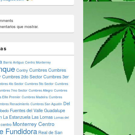
omments
entarios que mostrar.
tas
a
Barrio Antiguo
Centro Monterrey
nque
Cumbres
Cumbres
Contry
r
Cumbres 2do Sector
Cumbres 3er
bres 4to Sector
Cumbres 5to Sector
Cumbres
umbres 7mo Sector
Cumbres Allegro
Cumbres
 Elite Premier
Cumbres Madeira
Cumbres
Del
mbres Renacimiento
Cumbres San Agustín
Fuentes del Valle
Guadalupe
bedo
n
La Estanzuela
Las Lomas
Lomas del
Monterrey Centro
 centro
e Fundidora
Real de San