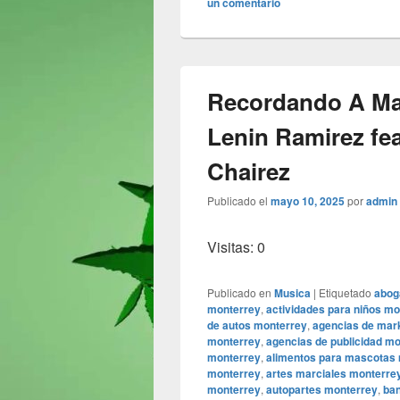
un comentario
Recordando A Manu
Lenin Ramirez fea
Chairez
Publicado el
mayo 10, 2025
por
admin
Visitas: 0
Publicado en
Musica
|
Etiquetado
abog
monterrey
,
actividades para niños mo
de autos monterrey
,
agencias de mark
monterrey
,
agencias de publicidad m
monterrey
,
alimentos para mascotas
monterrey
,
artes marciales monterre
monterrey
,
autopartes monterrey
,
ba