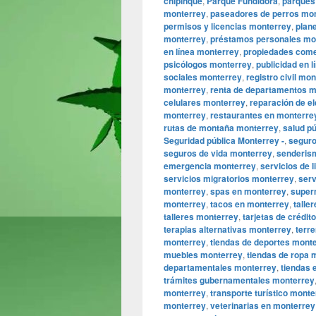
chipinque
,
Parque Fundidora
,
parques
monterrey
,
paseadores de perros mo
permisos y licencias monterrey
,
plane
monterrey
,
préstamos personales mo
en línea monterrey
,
propiedades come
psicólogos monterrey
,
publicidad en 
sociales monterrey
,
registro civil mo
monterrey
,
renta de departamentos m
celulares monterrey
,
reparación de e
monterrey
,
restaurantes en monterre
rutas de montaña monterrey
,
salud p
Seguridad pública Monterrey -
,
seguro
seguros de vida monterrey
,
senderis
emergencia monterrey
,
servicios de 
servicios migratorios monterrey
,
serv
monterrey
,
spas en monterrey
,
super
monterrey
,
tacos en monterrey
,
talle
talleres monterrey
,
tarjetas de crédit
terapias alternativas monterrey
,
terr
monterrey
,
tiendas de deportes mont
muebles monterrey
,
tiendas de ropa 
departamentales monterrey
,
tiendas 
trámites gubernamentales monterrey
monterrey
,
transporte turístico monte
monterrey
,
veterinarias en monterrey