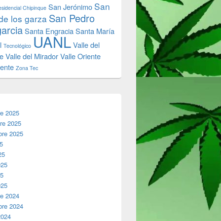
San
San Jerónimo
sidencial Chipinque
San Pedro
de los garza
garcia
Santa Engracia
Santa María
UANL
l
Valle del
Tecnológico
e
Valle del Mirador
Valle Oriente
iente
Zona Tec
re 2025
re 2025
bre 2025
25
25
025
25
025
re 2024
bre 2024
2024