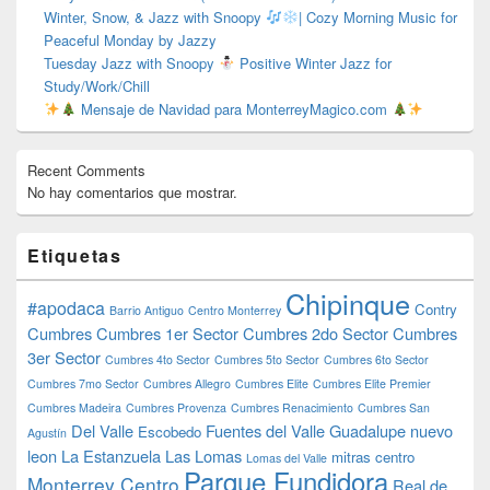
Winter, Snow, & Jazz with Snoopy
| Cozy Morning Music for
Peaceful Monday by Jazzy
Tuesday Jazz with Snoopy
Positive Winter Jazz for
Study/Work/Chill
Mensaje de Navidad para MonterreyMagico.com
Recent Comments
No hay comentarios que mostrar.
Etiquetas
Chipinque
#apodaca
Contry
Barrio Antiguo
Centro Monterrey
Cumbres
Cumbres 1er Sector
Cumbres 2do Sector
Cumbres
3er Sector
Cumbres 4to Sector
Cumbres 5to Sector
Cumbres 6to Sector
Cumbres 7mo Sector
Cumbres Allegro
Cumbres Elite
Cumbres Elite Premier
Cumbres Madeira
Cumbres Provenza
Cumbres Renacimiento
Cumbres San
Del Valle
Fuentes del Valle
Guadalupe nuevo
Escobedo
Agustín
leon
La Estanzuela
Las Lomas
mitras centro
Lomas del Valle
Parque Fundidora
Monterrey Centro
Real de