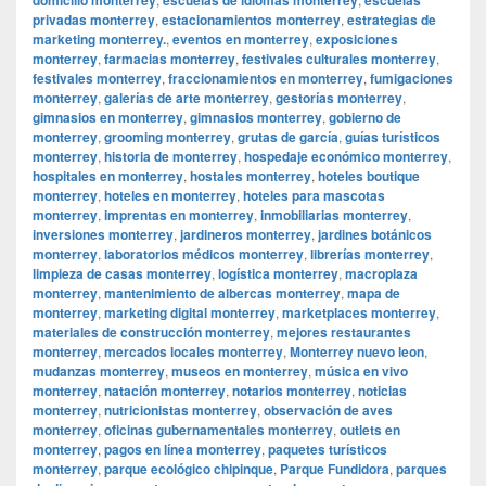
privadas monterrey
,
estacionamientos monterrey
,
estrategias de
marketing monterrey.
,
eventos en monterrey
,
exposiciones
monterrey
,
farmacias monterrey
,
festivales culturales monterrey
,
festivales monterrey
,
fraccionamientos en monterrey
,
fumigaciones
monterrey
,
galerías de arte monterrey
,
gestorías monterrey
,
gimnasios en monterrey
,
gimnasios monterrey
,
gobierno de
monterrey
,
grooming monterrey
,
grutas de garcía
,
guías turísticos
monterrey
,
historia de monterrey
,
hospedaje económico monterrey
,
hospitales en monterrey
,
hostales monterrey
,
hoteles boutique
monterrey
,
hoteles en monterrey
,
hoteles para mascotas
monterrey
,
imprentas en monterrey
,
inmobiliarias monterrey
,
inversiones monterrey
,
jardineros monterrey
,
jardines botánicos
monterrey
,
laboratorios médicos monterrey
,
librerías monterrey
,
limpieza de casas monterrey
,
logística monterrey
,
macroplaza
monterrey
,
mantenimiento de albercas monterrey
,
mapa de
monterrey
,
marketing digital monterrey
,
marketplaces monterrey
,
materiales de construcción monterrey
,
mejores restaurantes
monterrey
,
mercados locales monterrey
,
Monterrey nuevo leon
,
mudanzas monterrey
,
museos en monterrey
,
música en vivo
monterrey
,
natación monterrey
,
notarios monterrey
,
noticias
monterrey
,
nutricionistas monterrey
,
observación de aves
monterrey
,
oficinas gubernamentales monterrey
,
outlets en
monterrey
,
pagos en línea monterrey
,
paquetes turísticos
monterrey
,
parque ecológico chipinque
,
Parque Fundidora
,
parques