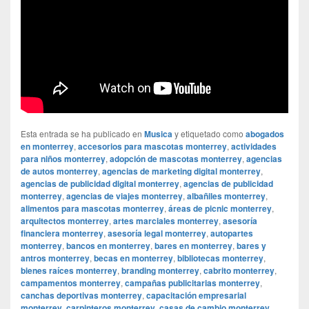
Esta entrada se ha publicado en
Musica
y etiquetado como
abogados
en monterrey
,
accesorios para mascotas monterrey
,
actividades
para niños monterrey
,
adopción de mascotas monterrey
,
agencias
de autos monterrey
,
agencias de marketing digital monterrey
,
agencias de publicidad digital monterrey
,
agencias de publicidad
monterrey
,
agencias de viajes monterrey
,
albañiles monterrey
,
alimentos para mascotas monterrey
,
áreas de picnic monterrey
,
arquitectos monterrey
,
artes marciales monterrey
,
asesoría
financiera monterrey
,
asesoría legal monterrey
,
autopartes
monterrey
,
bancos en monterrey
,
bares en monterrey
,
bares y
antros monterrey
,
becas en monterrey
,
bibliotecas monterrey
,
bienes raíces monterrey
,
branding monterrey
,
cabrito monterrey
,
campamentos monterrey
,
campañas publicitarias monterrey
,
canchas deportivas monterrey
,
capacitación empresarial
monterrey
,
carpinteros monterrey
,
casas de cambio monterrey
,