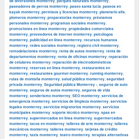
de diversiones monterrey
,
parques naturales monterrey
,
paseadores de perros monterrey
,
paseo santa lucía
,
paseos en
kayak monterrey
,
permisos y licencias monterrey
,
planetario alfa
,
plomeros monterrey
,
preparatorias monterrey
,
préstamos
personales monterrey
,
programas sociales monterrey
,
promociones en línea monterrey
,
propiedades comerciales
monterrey
,
proveedores de internet monterrey
,
psicólogos
monterrey
,
publicidad en línea monterrey
,
recursos humanos
monterrey
,
redes sociales monterrey
,
registro civil monterrey
,
remodelaciones monterrey
,
renta de autos monterrey
,
renta de
departamentos monterrey
,
renta de oficinas monterrey
,
reparación
de celulares monterrey
,
reparación de electrodomésticos
monterrey
,
reservas en línea monterrey
,
restaurantes en
monterrey
,
restaurantes gourmet monterrey
,
running monterrey
,
rutas de montaña monterrey
,
salud pública monterrey
,
seguridad
privada monterrey
,
Seguridad pública Monterrey -
,
seguros de auto
monterrey
,
seguros de autos monterrey
,
seguros de vida
monterrey
,
senderismo monterrey
,
SEO monterrey
,
servicios de
emergencia monterrey
,
servicios de limpieza monterrey
,
servicios
legales monterrey
,
servicios migratorios monterrey
,
servicios
municipales monterrey
,
soporte técnico monterrey
,
spas en
monterrey
,
supermercados en línea monterrey
,
supermercados
monterrey
,
tacos en monterrey
,
talleres de arte monterrey
,
talleres
mecánicos monterrey
,
talleres monterrey
,
tarjetas de crédito
monterrey
,
taxis monterrey
,
teatro monterrey
,
terapias alternativas