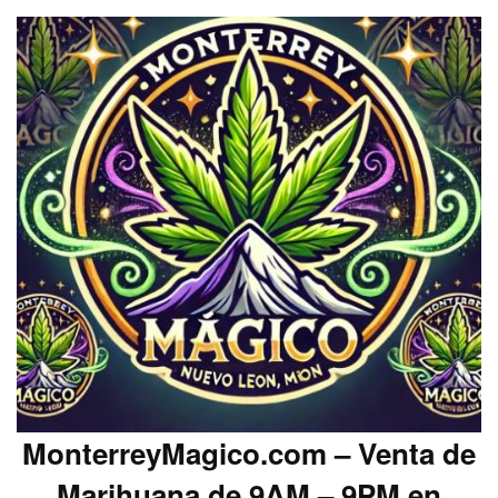
MonterreyMagico.com – Venta de
Marihuana de 9AM – 9PM en