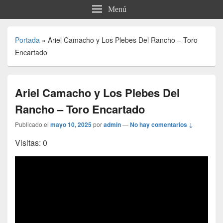
Menú
Portada
»
Ariel Camacho y Los Plebes Del Rancho – Toro
Encartado
Ariel Camacho y Los Plebes Del
Rancho – Toro Encartado
Publicado el
mayo 10, 2025
por
admin
—
No hay comentarios ↓
Visitas: 0