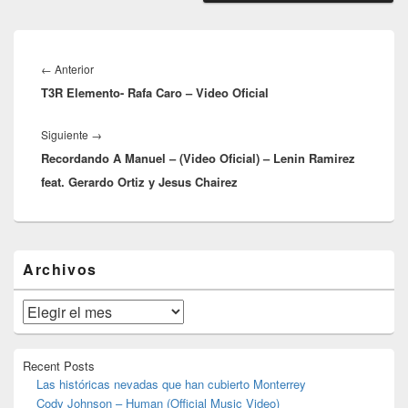
Navegación
de
Entrada
←
Anterior
entradas
T3R Elemento- Rafa Caro – Video Oficial
anterior:
Entrada
Siguiente
→
Recordando A Manuel – (Video Oficial) – Lenin Ramirez
siguiente:
feat. Gerardo Ortiz y Jesus Chairez
El
Archivos
área
de
widget
Archivos
barra
lateral
primaria
Recent Posts
Las históricas nevadas que han cubierto Monterrey
Cody Johnson – Human (Official Music Video)