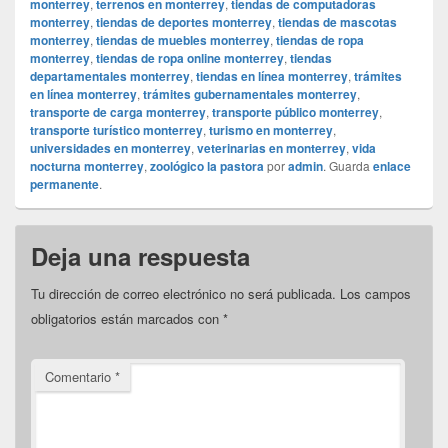
monterrey
,
terrenos en monterrey
,
tiendas de computadoras
monterrey
,
tiendas de deportes monterrey
,
tiendas de mascotas
monterrey
,
tiendas de muebles monterrey
,
tiendas de ropa
monterrey
,
tiendas de ropa online monterrey
,
tiendas
departamentales monterrey
,
tiendas en línea monterrey
,
trámites
en línea monterrey
,
trámites gubernamentales monterrey
,
transporte de carga monterrey
,
transporte público monterrey
,
transporte turístico monterrey
,
turismo en monterrey
,
universidades en monterrey
,
veterinarias en monterrey
,
vida
nocturna monterrey
,
zoológico la pastora
por
admin
. Guarda
enlace
permanente
.
Deja una respuesta
Tu dirección de correo electrónico no será publicada.
Los campos
obligatorios están marcados con
*
Comentario
*