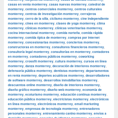
casas en venta monterrey
,
casas nuevas monterrey
,
catedral de
monterrey
,
centros comerciales monterrey
,
centros culturales
monterrey
,
centros de investigación monterrey
,
cerrajeros
monterrey
,
cerro de la silla
,
ciclismo monterrey
,
cine independiente
monterrey
,
cines en monterrey
,
clases de yoga monterrey
,
clima
monterrey
,
clínicas monterrey
,
clínicas veterinarias monterrey
,
cocina internacional monterrey
,
comida norteña
,
comida rápida
monterrey
,
comida típica de monterrey
,
compras por internet
monterrey
,
concesionarias monterrey
,
conciertos monterrey
,
constructoras en monterrey
,
consultores financieros monterrey
,
consultoría legal monterrey
,
consultorías en monterrey
,
contadores
en monterrey
,
contadores públicos monterrey
,
coworking
monterrey
,
crossfit monterrey
,
cultura monterrey
,
cursos en línea
monterrey
,
danza monterrey
,
decoración de interiores monterrey
,
defensoría pública monterrey
,
dentistas monterrey
,
departamentos
en renta monterrey
,
deportes acuáticos monterrey
,
desarrolladores
de software monterrey
,
desarrollos inmobiliarios monterrey
,
descuentos online monterrey
,
diseño de interiores monterrey
,
diseño gráfico monterrey
,
diseño web monterrey
,
economía de
monterrey
,
ecoturismo monterrey
,
educación continua monterrey
,
educación pública monterrey
,
electricistas monterrey
,
electrónicos
en línea monterrey
,
electrónicos monterrey
,
email marketing
monterrey
,
empresas de tecnología monterrey
,
entrenadores
personales monterrey
,
entrenamiento canino monterrey
,
envíos a
domicilio monterrey
,
escuelas de idiomas monterrey
,
escuelas