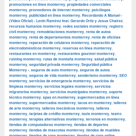
promociones en línea monterrey
,
propiedades comerciales
monterrey
,
proveedores de internet monterrey
,
psicólogos
monterrey
,
publicidad en línea monterrey
,
Recordando A Manuel -
(Video Oficial) - Lenin Ramirez feat. Gerardo Ortiz y Jesus Chairez
,
recursos humanos monterrey
,
redes sociales monterrey
,
registro
civil monterrey
,
remodelaciones monterrey
,
renta de autos
monterrey
,
renta de departamentos monterrey
,
renta de oficinas
monterrey
,
reparación de celulares monterrey
,
reparación de
electrodomésticos monterrey
,
reservas en línea monterrey
,
restaurantes en monterrey
,
restaurantes gourmet monterrey
,
running monterrey
,
rutas de montaña monterrey
,
salud pública
monterrey
,
seguridad privada monterrey
,
Seguridad pública
Monterrey -
,
seguros de auto monterrey
,
seguros de autos
monterrey
,
seguros de vida monterrey
,
senderismo monterrey
,
SEO
monterrey
,
servicios de emergencia monterrey
,
servicios de
limpieza monterrey
,
servicios legales monterrey
,
servicios
migratorios monterrey
,
servicios municipales monterrey
,
soporte
técnico monterrey
,
spas en monterrey
,
supermercados en línea
monterrey
,
supermercados monterrey
,
tacos en monterrey
,
talleres
de arte monterrey
,
talleres mecánicos monterrey
,
talleres
monterrey
,
tarjetas de crédito monterrey
,
taxis monterrey
,
teatro
monterrey
,
terapias alternativas monterrey
,
terrenos en monterrey
,
tiendas de computadoras monterrey
,
tiendas de deportes
monterrey
,
tiendas de mascotas monterrey
,
tiendas de muebles
monterrey
,
tiendas de ropa monterrey
,
tiendas de ropa online