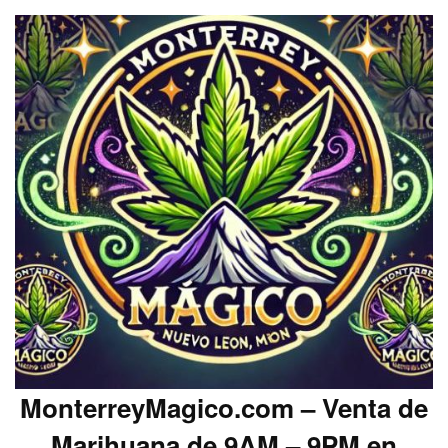
MonterreyMagico.com – Venta de
Marihuana de 9AM – 9PM en