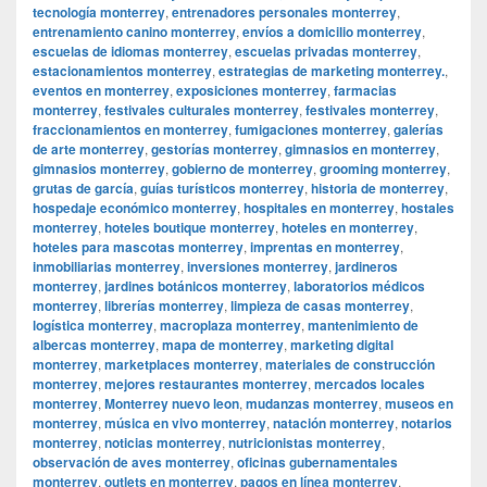
tecnología monterrey
,
entrenadores personales monterrey
,
entrenamiento canino monterrey
,
envíos a domicilio monterrey
,
escuelas de idiomas monterrey
,
escuelas privadas monterrey
,
estacionamientos monterrey
,
estrategias de marketing monterrey.
,
eventos en monterrey
,
exposiciones monterrey
,
farmacias
monterrey
,
festivales culturales monterrey
,
festivales monterrey
,
fraccionamientos en monterrey
,
fumigaciones monterrey
,
galerías
de arte monterrey
,
gestorías monterrey
,
gimnasios en monterrey
,
gimnasios monterrey
,
gobierno de monterrey
,
grooming monterrey
,
grutas de garcía
,
guías turísticos monterrey
,
historia de monterrey
,
hospedaje económico monterrey
,
hospitales en monterrey
,
hostales
monterrey
,
hoteles boutique monterrey
,
hoteles en monterrey
,
hoteles para mascotas monterrey
,
imprentas en monterrey
,
inmobiliarias monterrey
,
inversiones monterrey
,
jardineros
monterrey
,
jardines botánicos monterrey
,
laboratorios médicos
monterrey
,
librerías monterrey
,
limpieza de casas monterrey
,
logística monterrey
,
macroplaza monterrey
,
mantenimiento de
albercas monterrey
,
mapa de monterrey
,
marketing digital
monterrey
,
marketplaces monterrey
,
materiales de construcción
monterrey
,
mejores restaurantes monterrey
,
mercados locales
monterrey
,
Monterrey nuevo leon
,
mudanzas monterrey
,
museos en
monterrey
,
música en vivo monterrey
,
natación monterrey
,
notarios
monterrey
,
noticias monterrey
,
nutricionistas monterrey
,
observación de aves monterrey
,
oficinas gubernamentales
monterrey
,
outlets en monterrey
,
pagos en línea monterrey
,