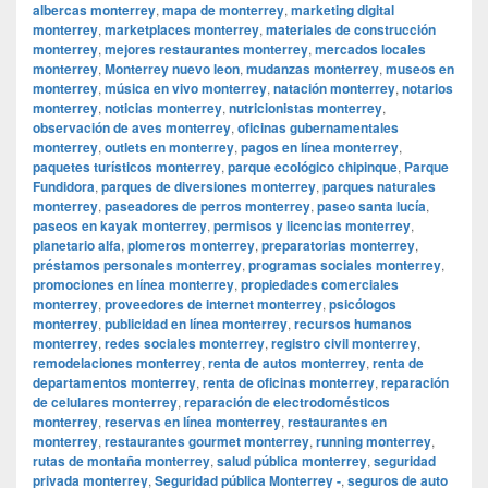
albercas monterrey
,
mapa de monterrey
,
marketing digital
monterrey
,
marketplaces monterrey
,
materiales de construcción
monterrey
,
mejores restaurantes monterrey
,
mercados locales
monterrey
,
Monterrey nuevo leon
,
mudanzas monterrey
,
museos en
monterrey
,
música en vivo monterrey
,
natación monterrey
,
notarios
monterrey
,
noticias monterrey
,
nutricionistas monterrey
,
observación de aves monterrey
,
oficinas gubernamentales
monterrey
,
outlets en monterrey
,
pagos en línea monterrey
,
paquetes turísticos monterrey
,
parque ecológico chipinque
,
Parque
Fundidora
,
parques de diversiones monterrey
,
parques naturales
monterrey
,
paseadores de perros monterrey
,
paseo santa lucía
,
paseos en kayak monterrey
,
permisos y licencias monterrey
,
planetario alfa
,
plomeros monterrey
,
preparatorias monterrey
,
préstamos personales monterrey
,
programas sociales monterrey
,
promociones en línea monterrey
,
propiedades comerciales
monterrey
,
proveedores de internet monterrey
,
psicólogos
monterrey
,
publicidad en línea monterrey
,
recursos humanos
monterrey
,
redes sociales monterrey
,
registro civil monterrey
,
remodelaciones monterrey
,
renta de autos monterrey
,
renta de
departamentos monterrey
,
renta de oficinas monterrey
,
reparación
de celulares monterrey
,
reparación de electrodomésticos
monterrey
,
reservas en línea monterrey
,
restaurantes en
monterrey
,
restaurantes gourmet monterrey
,
running monterrey
,
rutas de montaña monterrey
,
salud pública monterrey
,
seguridad
privada monterrey
,
Seguridad pública Monterrey -
,
seguros de auto