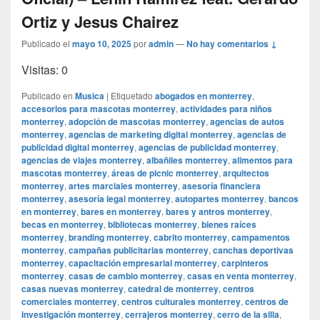
Ortiz y Jesus Chairez
Publicado el
mayo 10, 2025
por
admin
—
No hay comentarios ↓
Visitas: 0
Publicado en
Musica
|
Etiquetado
abogados en monterrey
,
accesorios para mascotas monterrey
,
actividades para niños
monterrey
,
adopción de mascotas monterrey
,
agencias de autos
monterrey
,
agencias de marketing digital monterrey
,
agencias de
publicidad digital monterrey
,
agencias de publicidad monterrey
,
agencias de viajes monterrey
,
albañiles monterrey
,
alimentos para
mascotas monterrey
,
áreas de picnic monterrey
,
arquitectos
monterrey
,
artes marciales monterrey
,
asesoría financiera
monterrey
,
asesoría legal monterrey
,
autopartes monterrey
,
bancos
en monterrey
,
bares en monterrey
,
bares y antros monterrey
,
becas en monterrey
,
bibliotecas monterrey
,
bienes raíces
monterrey
,
branding monterrey
,
cabrito monterrey
,
campamentos
monterrey
,
campañas publicitarias monterrey
,
canchas deportivas
monterrey
,
capacitación empresarial monterrey
,
carpinteros
monterrey
,
casas de cambio monterrey
,
casas en venta monterrey
,
casas nuevas monterrey
,
catedral de monterrey
,
centros
comerciales monterrey
,
centros culturales monterrey
,
centros de
investigación monterrey
,
cerrajeros monterrey
,
cerro de la silla
,