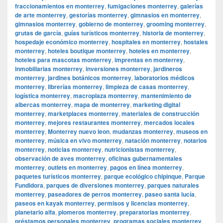
fraccionamientos en monterrey
,
fumigaciones monterrey
,
galerías
de arte monterrey
,
gestorías monterrey
,
gimnasios en monterrey
,
gimnasios monterrey
,
gobierno de monterrey
,
grooming monterrey
,
grutas de garcía
,
guías turísticos monterrey
,
historia de monterrey
,
hospedaje económico monterrey
,
hospitales en monterrey
,
hostales
monterrey
,
hoteles boutique monterrey
,
hoteles en monterrey
,
hoteles para mascotas monterrey
,
imprentas en monterrey
,
inmobiliarias monterrey
,
inversiones monterrey
,
jardineros
monterrey
,
jardines botánicos monterrey
,
laboratorios médicos
monterrey
,
librerías monterrey
,
limpieza de casas monterrey
,
logística monterrey
,
macroplaza monterrey
,
mantenimiento de
albercas monterrey
,
mapa de monterrey
,
marketing digital
monterrey
,
marketplaces monterrey
,
materiales de construcción
monterrey
,
mejores restaurantes monterrey
,
mercados locales
monterrey
,
Monterrey nuevo leon
,
mudanzas monterrey
,
museos en
monterrey
,
música en vivo monterrey
,
natación monterrey
,
notarios
monterrey
,
noticias monterrey
,
nutricionistas monterrey
,
observación de aves monterrey
,
oficinas gubernamentales
monterrey
,
outlets en monterrey
,
pagos en línea monterrey
,
paquetes turísticos monterrey
,
parque ecológico chipinque
,
Parque
Fundidora
,
parques de diversiones monterrey
,
parques naturales
monterrey
,
paseadores de perros monterrey
,
paseo santa lucía
,
paseos en kayak monterrey
,
permisos y licencias monterrey
,
planetario alfa
,
plomeros monterrey
,
preparatorias monterrey
,
préstamos personales monterrey
,
programas sociales monterrey
,