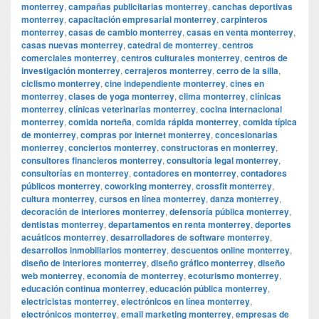
monterrey
,
campañas publicitarias monterrey
,
canchas deportivas
monterrey
,
capacitación empresarial monterrey
,
carpinteros
monterrey
,
casas de cambio monterrey
,
casas en venta monterrey
,
casas nuevas monterrey
,
catedral de monterrey
,
centros
comerciales monterrey
,
centros culturales monterrey
,
centros de
investigación monterrey
,
cerrajeros monterrey
,
cerro de la silla
,
ciclismo monterrey
,
cine independiente monterrey
,
cines en
monterrey
,
clases de yoga monterrey
,
clima monterrey
,
clínicas
monterrey
,
clínicas veterinarias monterrey
,
cocina internacional
monterrey
,
comida norteña
,
comida rápida monterrey
,
comida típica
de monterrey
,
compras por internet monterrey
,
concesionarias
monterrey
,
conciertos monterrey
,
constructoras en monterrey
,
consultores financieros monterrey
,
consultoría legal monterrey
,
consultorías en monterrey
,
contadores en monterrey
,
contadores
públicos monterrey
,
coworking monterrey
,
crossfit monterrey
,
cultura monterrey
,
cursos en línea monterrey
,
danza monterrey
,
decoración de interiores monterrey
,
defensoría pública monterrey
,
dentistas monterrey
,
departamentos en renta monterrey
,
deportes
acuáticos monterrey
,
desarrolladores de software monterrey
,
desarrollos inmobiliarios monterrey
,
descuentos online monterrey
,
diseño de interiores monterrey
,
diseño gráfico monterrey
,
diseño
web monterrey
,
economía de monterrey
,
ecoturismo monterrey
,
educación continua monterrey
,
educación pública monterrey
,
electricistas monterrey
,
electrónicos en línea monterrey
,
electrónicos monterrey
,
email marketing monterrey
,
empresas de