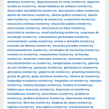
dentistas monterrey
,
departamentos en renta monterrey
,
deportes
acuáticos monterrey
,
desarrolladores de software monterrey
,
desarrollos inmobiliarios monterrey
,
descuentos online monterrey
,
diseño de interiores monterrey
,
diseño gráfico monterrey
,
diseño
web monterrey
,
economía de monterrey
,
ecoturismo monterrey
,
educación continua monterrey
,
educación pública monterrey
,
electricistas monterrey
,
electrónicos en línea monterrey
,
electrónicos monterrey
,
email marketing monterrey
,
empresas de
tecnología monterrey
,
entrenadores personales monterrey
,
entrenamiento canino monterrey
,
envíos a domicilio monterrey
,
escuelas de idiomas monterrey
,
escuelas privadas monterrey
,
estacionamientos monterrey
,
estrategias de marketing monterrey.
,
eventos en monterrey
,
exposiciones monterrey
,
farmacias
monterrey
,
festivales culturales monterrey
,
festivales monterrey
,
fraccionamientos en monterrey
,
fumigaciones monterrey
,
galerías
de arte monterrey
,
gestorías monterrey
,
gimnasios en monterrey
,
gimnasios monterrey
,
gobierno de monterrey
,
grooming monterrey
,
grutas de garcía
,
guías turísticos monterrey
,
historia de monterrey
,
hospedaje económico monterrey
,
hospitales en monterrey
,
hostales
monterrey
,
hoteles boutique monterrey
,
hoteles en monterrey
,
hoteles para mascotas monterrey
,
imprentas en monterrey
,
inmobiliarias monterrey
,
inversiones monterrey
,
jardineros
monterrey
,
jardines botánicos monterrey
,
laboratorios médicos
monterrey
,
librerías monterrey
,
limpieza de casas monterrey
,
logística monterrey
,
macroplaza monterrey
,
mantenimiento de