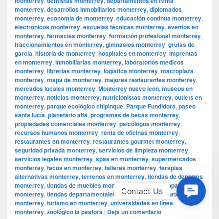
monterrey
,
dentistas monterrey
,
departamentos en renta
monterrey
,
desarrollos inmobiliarios monterrey
,
diplomados
monterrey
,
economía de monterrey
,
educación continua monterrey
,
electrónicos monterrey
,
escuelas técnicas monterrey
,
eventos en
monterrey
,
farmacias monterrey
,
formación profesional monterrey
,
fraccionamientos en monterrey
,
gimnasios monterrey
,
grutas de
garcía
,
historia de monterrey
,
hospitales en monterrey
,
imprentas
en monterrey
,
inmobiliarias monterrey
,
laboratorios médicos
monterrey
,
librerías monterrey
,
logística monterrey
,
macroplaza
monterrey
,
mapa de monterrey
,
mejores restaurantes monterrey
,
mercados locales monterrey
,
Monterrey nuevo leon
,
museos en
monterrey
,
noticias monterrey
,
nutricionistas monterrey
,
outlets en
monterrey
,
parque ecológico chipinque
,
Parque Fundidora
,
paseo
santa lucía
,
planetario alfa
,
programas de becas monterrey
,
propiedades comerciales monterrey
,
psicólogos monterrey
,
recursos humanos monterrey
,
renta de oficinas monterrey
,
restaurantes en monterrey
,
restaurantes gourmet monterrey
,
seguridad privada monterrey
,
servicios de limpieza monterrey
,
servicios legales monterrey
,
spas en monterrey
,
supermercados
monterrey
,
tacos en monterrey
,
talleres monterrey
,
terapias
alternativas monterrey
,
terrenos en monterrey
,
tiendas de deportes
monterrey
,
tiendas de muebles monterrey
,
tiendas de ropa
Contac
Contact Us
monterrey
,
tiendas departamentales monterrey
,
transporte público
Us
monterrey
,
turismo en monterrey
,
universidades en línea
monterrey
,
zoológico la pastora
|
Deja un comentario