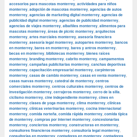
accesorios para mascotas monterrey
,
actividades para niños
monterrey
,
adopción de mascotas monterrey
,
agencias de autos
monterrey
,
agencias de marketing digital monterrey
,
agencias de
publicidad digital monterrey
,
agencias de publicidad monterrey
,
agencias de viajes monterrey
,
albañiles monterrey
,
alimentos para
mascotas monterrey
,
áreas de picnic monterrey
,
arquitectos
monterrey
,
artes marciales monterrey
,
asesoría financiera
monterrey
,
asesoría legal monterrey
,
autopartes monterrey
,
bancos
en monterrey
,
bares en monterrey
,
bares y antros monterrey
,
becas en monterrey
,
bibliotecas monterrey
,
bienes raíces
monterrey
,
branding monterrey
,
cabrito monterrey
,
campamentos
monterrey
,
campañas publicitarias monterrey
,
canchas deportivas
monterrey
,
capacitación empresarial monterrey
,
carpinteros
monterrey
,
casas de cambio monterrey
,
casas en venta monterrey
,
casas nuevas monterrey
,
catedral de monterrey
,
centros
comerciales monterrey
,
centros culturales monterrey
,
centros de
investigación monterrey
,
cerrajeros monterrey
,
cerro de la silla
,
ciclismo monterrey
,
cine independiente monterrey
,
cines en
monterrey
,
clases de yoga monterrey
,
clima monterrey
,
clínicas
monterrey
,
clínicas veterinarias monterrey
,
cocina internacional
monterrey
,
comida norteña
,
comida rápida monterrey
,
comida típica
de monterrey
,
compras por internet monterrey
,
concesionarias
monterrey
,
conciertos monterrey
,
constructoras en monterrey
,
consultores financieros monterrey
,
consultoría legal monterrey
,
consultorías en monterrey
,
contadores en monterrey
,
contadores