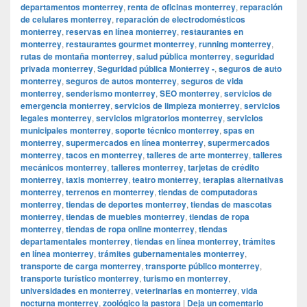
departamentos monterrey
,
renta de oficinas monterrey
,
reparación
de celulares monterrey
,
reparación de electrodomésticos
monterrey
,
reservas en línea monterrey
,
restaurantes en
monterrey
,
restaurantes gourmet monterrey
,
running monterrey
,
rutas de montaña monterrey
,
salud pública monterrey
,
seguridad
privada monterrey
,
Seguridad pública Monterrey -
,
seguros de auto
monterrey
,
seguros de autos monterrey
,
seguros de vida
monterrey
,
senderismo monterrey
,
SEO monterrey
,
servicios de
emergencia monterrey
,
servicios de limpieza monterrey
,
servicios
legales monterrey
,
servicios migratorios monterrey
,
servicios
municipales monterrey
,
soporte técnico monterrey
,
spas en
monterrey
,
supermercados en línea monterrey
,
supermercados
monterrey
,
tacos en monterrey
,
talleres de arte monterrey
,
talleres
mecánicos monterrey
,
talleres monterrey
,
tarjetas de crédito
monterrey
,
taxis monterrey
,
teatro monterrey
,
terapias alternativas
monterrey
,
terrenos en monterrey
,
tiendas de computadoras
monterrey
,
tiendas de deportes monterrey
,
tiendas de mascotas
monterrey
,
tiendas de muebles monterrey
,
tiendas de ropa
monterrey
,
tiendas de ropa online monterrey
,
tiendas
departamentales monterrey
,
tiendas en línea monterrey
,
trámites
en línea monterrey
,
trámites gubernamentales monterrey
,
transporte de carga monterrey
,
transporte público monterrey
,
transporte turístico monterrey
,
turismo en monterrey
,
universidades en monterrey
,
veterinarias en monterrey
,
vida
nocturna monterrey
,
zoológico la pastora
|
Deja un comentario