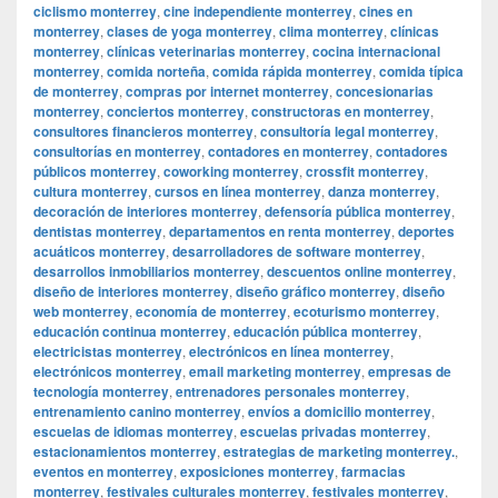
ciclismo monterrey
,
cine independiente monterrey
,
cines en
monterrey
,
clases de yoga monterrey
,
clima monterrey
,
clínicas
monterrey
,
clínicas veterinarias monterrey
,
cocina internacional
monterrey
,
comida norteña
,
comida rápida monterrey
,
comida típica
de monterrey
,
compras por internet monterrey
,
concesionarias
monterrey
,
conciertos monterrey
,
constructoras en monterrey
,
consultores financieros monterrey
,
consultoría legal monterrey
,
consultorías en monterrey
,
contadores en monterrey
,
contadores
públicos monterrey
,
coworking monterrey
,
crossfit monterrey
,
cultura monterrey
,
cursos en línea monterrey
,
danza monterrey
,
decoración de interiores monterrey
,
defensoría pública monterrey
,
dentistas monterrey
,
departamentos en renta monterrey
,
deportes
acuáticos monterrey
,
desarrolladores de software monterrey
,
desarrollos inmobiliarios monterrey
,
descuentos online monterrey
,
diseño de interiores monterrey
,
diseño gráfico monterrey
,
diseño
web monterrey
,
economía de monterrey
,
ecoturismo monterrey
,
educación continua monterrey
,
educación pública monterrey
,
electricistas monterrey
,
electrónicos en línea monterrey
,
electrónicos monterrey
,
email marketing monterrey
,
empresas de
tecnología monterrey
,
entrenadores personales monterrey
,
entrenamiento canino monterrey
,
envíos a domicilio monterrey
,
escuelas de idiomas monterrey
,
escuelas privadas monterrey
,
estacionamientos monterrey
,
estrategias de marketing monterrey.
,
eventos en monterrey
,
exposiciones monterrey
,
farmacias
monterrey
,
festivales culturales monterrey
,
festivales monterrey
,