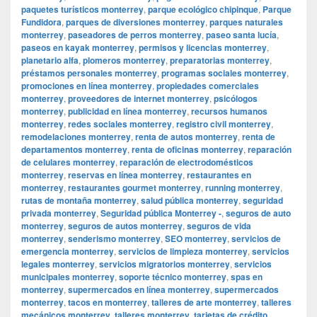
paquetes turísticos monterrey
,
parque ecológico chipinque
,
Parque
Fundidora
,
parques de diversiones monterrey
,
parques naturales
monterrey
,
paseadores de perros monterrey
,
paseo santa lucía
,
paseos en kayak monterrey
,
permisos y licencias monterrey
,
planetario alfa
,
plomeros monterrey
,
preparatorias monterrey
,
préstamos personales monterrey
,
programas sociales monterrey
,
promociones en línea monterrey
,
propiedades comerciales
monterrey
,
proveedores de internet monterrey
,
psicólogos
monterrey
,
publicidad en línea monterrey
,
recursos humanos
monterrey
,
redes sociales monterrey
,
registro civil monterrey
,
remodelaciones monterrey
,
renta de autos monterrey
,
renta de
departamentos monterrey
,
renta de oficinas monterrey
,
reparación
de celulares monterrey
,
reparación de electrodomésticos
monterrey
,
reservas en línea monterrey
,
restaurantes en
monterrey
,
restaurantes gourmet monterrey
,
running monterrey
,
rutas de montaña monterrey
,
salud pública monterrey
,
seguridad
privada monterrey
,
Seguridad pública Monterrey -
,
seguros de auto
monterrey
,
seguros de autos monterrey
,
seguros de vida
monterrey
,
senderismo monterrey
,
SEO monterrey
,
servicios de
emergencia monterrey
,
servicios de limpieza monterrey
,
servicios
legales monterrey
,
servicios migratorios monterrey
,
servicios
municipales monterrey
,
soporte técnico monterrey
,
spas en
monterrey
,
supermercados en línea monterrey
,
supermercados
monterrey
,
tacos en monterrey
,
talleres de arte monterrey
,
talleres
mecánicos monterrey
,
talleres monterrey
,
tarjetas de crédito