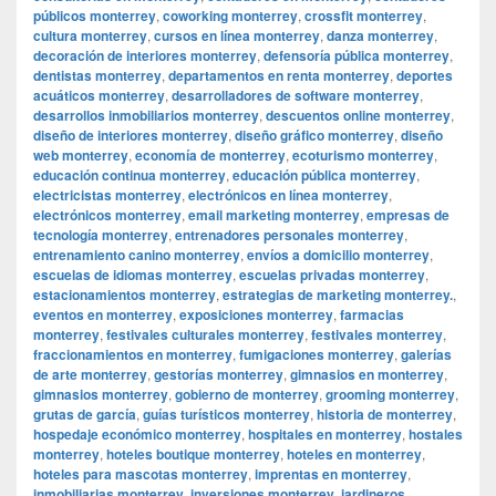
públicos monterrey
,
coworking monterrey
,
crossfit monterrey
,
cultura monterrey
,
cursos en línea monterrey
,
danza monterrey
,
decoración de interiores monterrey
,
defensoría pública monterrey
,
dentistas monterrey
,
departamentos en renta monterrey
,
deportes
acuáticos monterrey
,
desarrolladores de software monterrey
,
desarrollos inmobiliarios monterrey
,
descuentos online monterrey
,
diseño de interiores monterrey
,
diseño gráfico monterrey
,
diseño
web monterrey
,
economía de monterrey
,
ecoturismo monterrey
,
educación continua monterrey
,
educación pública monterrey
,
electricistas monterrey
,
electrónicos en línea monterrey
,
electrónicos monterrey
,
email marketing monterrey
,
empresas de
tecnología monterrey
,
entrenadores personales monterrey
,
entrenamiento canino monterrey
,
envíos a domicilio monterrey
,
escuelas de idiomas monterrey
,
escuelas privadas monterrey
,
estacionamientos monterrey
,
estrategias de marketing monterrey.
,
eventos en monterrey
,
exposiciones monterrey
,
farmacias
monterrey
,
festivales culturales monterrey
,
festivales monterrey
,
fraccionamientos en monterrey
,
fumigaciones monterrey
,
galerías
de arte monterrey
,
gestorías monterrey
,
gimnasios en monterrey
,
gimnasios monterrey
,
gobierno de monterrey
,
grooming monterrey
,
grutas de garcía
,
guías turísticos monterrey
,
historia de monterrey
,
hospedaje económico monterrey
,
hospitales en monterrey
,
hostales
monterrey
,
hoteles boutique monterrey
,
hoteles en monterrey
,
hoteles para mascotas monterrey
,
imprentas en monterrey
,
inmobiliarias monterrey
,
inversiones monterrey
,
jardineros