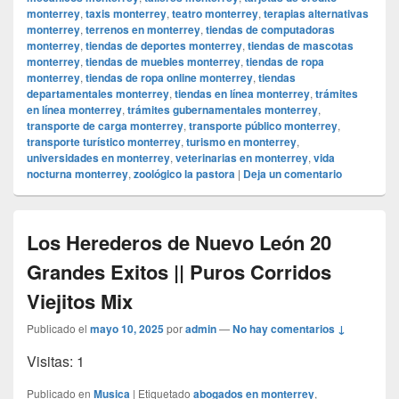
monterrey
,
taxis monterrey
,
teatro monterrey
,
terapias alternativas
monterrey
,
terrenos en monterrey
,
tiendas de computadoras
monterrey
,
tiendas de deportes monterrey
,
tiendas de mascotas
monterrey
,
tiendas de muebles monterrey
,
tiendas de ropa
monterrey
,
tiendas de ropa online monterrey
,
tiendas
departamentales monterrey
,
tiendas en línea monterrey
,
trámites
en línea monterrey
,
trámites gubernamentales monterrey
,
transporte de carga monterrey
,
transporte público monterrey
,
transporte turístico monterrey
,
turismo en monterrey
,
universidades en monterrey
,
veterinarias en monterrey
,
vida
nocturna monterrey
,
zoológico la pastora
|
Deja un comentario
Los Herederos de Nuevo León 20
Grandes Exitos || Puros Corridos
Viejitos Mix
Publicado el
mayo 10, 2025
por
admin
—
No hay comentarios ↓
Visitas: 1
Publicado en
Musica
|
Etiquetado
abogados en monterrey
,