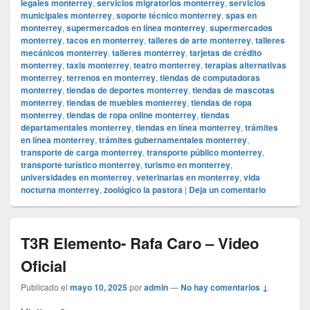
legales monterrey
,
servicios migratorios monterrey
,
servicios
municipales monterrey
,
soporte técnico monterrey
,
spas en
monterrey
,
supermercados en línea monterrey
,
supermercados
monterrey
,
tacos en monterrey
,
talleres de arte monterrey
,
talleres
mecánicos monterrey
,
talleres monterrey
,
tarjetas de crédito
monterrey
,
taxis monterrey
,
teatro monterrey
,
terapias alternativas
monterrey
,
terrenos en monterrey
,
tiendas de computadoras
monterrey
,
tiendas de deportes monterrey
,
tiendas de mascotas
monterrey
,
tiendas de muebles monterrey
,
tiendas de ropa
monterrey
,
tiendas de ropa online monterrey
,
tiendas
departamentales monterrey
,
tiendas en línea monterrey
,
trámites
en línea monterrey
,
trámites gubernamentales monterrey
,
transporte de carga monterrey
,
transporte público monterrey
,
transporte turístico monterrey
,
turismo en monterrey
,
universidades en monterrey
,
veterinarias en monterrey
,
vida
nocturna monterrey
,
zoológico la pastora
|
Deja un comentario
T3R Elemento- Rafa Caro – Video
Oficial
Publicado el
mayo 10, 2025
por
admin
—
No hay comentarios ↓