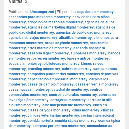
Visitas: 2
Publicado en
Uncategorized
|
Etiquetado
abogados en monterrey
,
accesorios para mascotas monterrey
,
actividades para niños
monterrey
,
adopción de mascotas monterrey
,
agencias de autos
monterrey
,
agencias de marketing digital monterrey
,
agencias de
publicidad digital monterrey
,
agencias de publicidad monterrey
,
agencias de viajes monterrey
,
albañiles monterrey
,
alimentos para
mascotas monterrey
,
áreas de picnic monterrey
,
arquitectos
monterrey
,
artes marciales monterrey
,
asesoría financiera
monterrey
,
asesoría legal monterrey
,
autopartes monterrey
,
bancos
en monterrey
,
bares en monterrey
,
bares y antros monterrey
,
becas en monterrey
,
bibliotecas monterrey
,
bienes raíces
monterrey
,
branding monterrey
,
cabrito monterrey
,
campamentos
monterrey
,
campañas publicitarias monterrey
,
canchas deportivas
monterrey
,
capacitación empresarial monterrey
,
carpinteros
monterrey
,
casas de cambio monterrey
,
casas en venta monterrey
,
casas nuevas monterrey
,
catedral de monterrey
,
centros
comerciales monterrey
,
centros culturales monterrey
,
centros de
investigación monterrey
,
cerrajeros monterrey
,
cerro de la silla
,
ciclismo monterrey
,
cine independiente monterrey
,
cines en
monterrey
,
clases de yoga monterrey
,
clima monterrey
,
clínicas
monterrey
,
clínicas veterinarias monterrey
,
cocina internacional
monterrey
,
comida norteña
,
comida rápida monterrey
,
comida típica
de monterrey
,
compras por internet monterrey
,
concesionarias