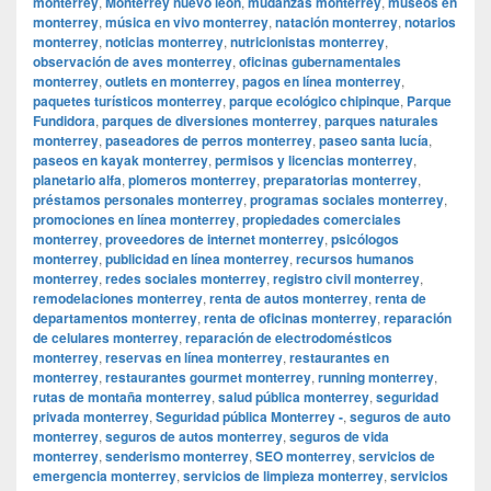
monterrey
,
Monterrey nuevo leon
,
mudanzas monterrey
,
museos en
monterrey
,
música en vivo monterrey
,
natación monterrey
,
notarios
monterrey
,
noticias monterrey
,
nutricionistas monterrey
,
observación de aves monterrey
,
oficinas gubernamentales
monterrey
,
outlets en monterrey
,
pagos en línea monterrey
,
paquetes turísticos monterrey
,
parque ecológico chipinque
,
Parque
Fundidora
,
parques de diversiones monterrey
,
parques naturales
monterrey
,
paseadores de perros monterrey
,
paseo santa lucía
,
paseos en kayak monterrey
,
permisos y licencias monterrey
,
planetario alfa
,
plomeros monterrey
,
preparatorias monterrey
,
préstamos personales monterrey
,
programas sociales monterrey
,
promociones en línea monterrey
,
propiedades comerciales
monterrey
,
proveedores de internet monterrey
,
psicólogos
monterrey
,
publicidad en línea monterrey
,
recursos humanos
monterrey
,
redes sociales monterrey
,
registro civil monterrey
,
remodelaciones monterrey
,
renta de autos monterrey
,
renta de
departamentos monterrey
,
renta de oficinas monterrey
,
reparación
de celulares monterrey
,
reparación de electrodomésticos
monterrey
,
reservas en línea monterrey
,
restaurantes en
monterrey
,
restaurantes gourmet monterrey
,
running monterrey
,
rutas de montaña monterrey
,
salud pública monterrey
,
seguridad
privada monterrey
,
Seguridad pública Monterrey -
,
seguros de auto
monterrey
,
seguros de autos monterrey
,
seguros de vida
monterrey
,
senderismo monterrey
,
SEO monterrey
,
servicios de
emergencia monterrey
,
servicios de limpieza monterrey
,
servicios