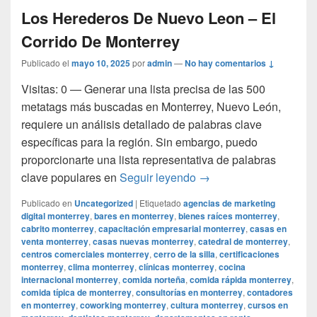
Los Herederos De Nuevo Leon – El
Corrido De Monterrey
Publicado el
mayo 10, 2025
por
admin
—
No hay comentarios ↓
Visitas: 0 — Generar una lista precisa de las 500
metatags más buscadas en Monterrey, Nuevo León,
requiere un análisis detallado de palabras clave
específicas para la región. Sin embargo, puedo
proporcionarte una lista representativa de palabras
Los Herederos De Nuev
clave populares en
Seguir leyendo
→
Publicado en
Uncategorized
|
Etiquetado
agencias de marketing
digital monterrey
,
bares en monterrey
,
bienes raíces monterrey
,
cabrito monterrey
,
capacitación empresarial monterrey
,
casas en
venta monterrey
,
casas nuevas monterrey
,
catedral de monterrey
,
centros comerciales monterrey
,
cerro de la silla
,
certificaciones
monterrey
,
clima monterrey
,
clínicas monterrey
,
cocina
internacional monterrey
,
comida norteña
,
comida rápida monterrey
,
comida típica de monterrey
,
consultorías en monterrey
,
contadores
en monterrey
,
coworking monterrey
,
cultura monterrey
,
cursos en