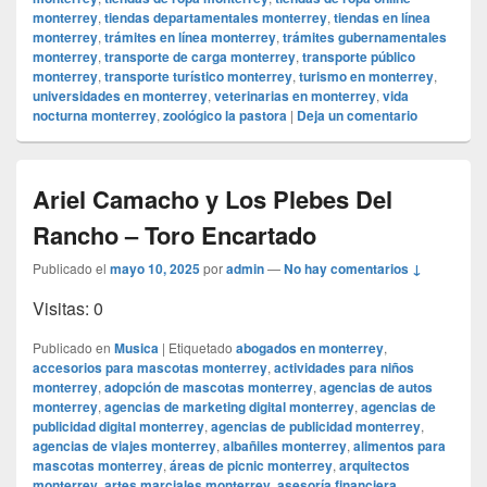
monterrey
,
tiendas departamentales monterrey
,
tiendas en línea
monterrey
,
trámites en línea monterrey
,
trámites gubernamentales
monterrey
,
transporte de carga monterrey
,
transporte público
monterrey
,
transporte turístico monterrey
,
turismo en monterrey
,
universidades en monterrey
,
veterinarias en monterrey
,
vida
nocturna monterrey
,
zoológico la pastora
|
Deja un comentario
Ariel Camacho y Los Plebes Del
Rancho – Toro Encartado
Publicado el
mayo 10, 2025
por
admin
—
No hay comentarios ↓
Visitas: 0
Publicado en
Musica
|
Etiquetado
abogados en monterrey
,
accesorios para mascotas monterrey
,
actividades para niños
monterrey
,
adopción de mascotas monterrey
,
agencias de autos
monterrey
,
agencias de marketing digital monterrey
,
agencias de
publicidad digital monterrey
,
agencias de publicidad monterrey
,
agencias de viajes monterrey
,
albañiles monterrey
,
alimentos para
mascotas monterrey
,
áreas de picnic monterrey
,
arquitectos
monterrey
,
artes marciales monterrey
,
asesoría financiera