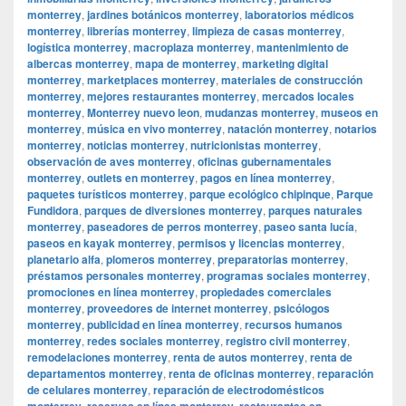
monterrey
,
jardines botánicos monterrey
,
laboratorios médicos
monterrey
,
librerías monterrey
,
limpieza de casas monterrey
,
logística monterrey
,
macroplaza monterrey
,
mantenimiento de
albercas monterrey
,
mapa de monterrey
,
marketing digital
monterrey
,
marketplaces monterrey
,
materiales de construcción
monterrey
,
mejores restaurantes monterrey
,
mercados locales
monterrey
,
Monterrey nuevo leon
,
mudanzas monterrey
,
museos en
monterrey
,
música en vivo monterrey
,
natación monterrey
,
notarios
monterrey
,
noticias monterrey
,
nutricionistas monterrey
,
observación de aves monterrey
,
oficinas gubernamentales
monterrey
,
outlets en monterrey
,
pagos en línea monterrey
,
paquetes turísticos monterrey
,
parque ecológico chipinque
,
Parque
Fundidora
,
parques de diversiones monterrey
,
parques naturales
monterrey
,
paseadores de perros monterrey
,
paseo santa lucía
,
paseos en kayak monterrey
,
permisos y licencias monterrey
,
planetario alfa
,
plomeros monterrey
,
preparatorias monterrey
,
préstamos personales monterrey
,
programas sociales monterrey
,
promociones en línea monterrey
,
propiedades comerciales
monterrey
,
proveedores de internet monterrey
,
psicólogos
monterrey
,
publicidad en línea monterrey
,
recursos humanos
monterrey
,
redes sociales monterrey
,
registro civil monterrey
,
remodelaciones monterrey
,
renta de autos monterrey
,
renta de
departamentos monterrey
,
renta de oficinas monterrey
,
reparación
de celulares monterrey
,
reparación de electrodomésticos
monterrey
,
reservas en línea monterrey
,
restaurantes en