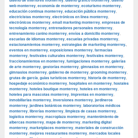
web monterrey
,
economía de monterrey
,
ecoturismo monterrey
,
educación continua monterrey
,
educación pública monterrey
,
electricistas monterrey
,
electrónicos en línea monterrey
,
electrónicos monterrey
,
email marketing monterrey
,
empresas de
tecnología monterrey
,
entrenadores personales monterrey
,
entrenamiento canino monterrey
,
envíos a domicilio monterrey
,
escuelas de idiomas monterrey
,
escuelas privadas monterrey
,
estacionamientos monterrey
,
estrategias de marketing monterrey.
,
eventos en monterrey
,
exposiciones monterrey
,
farmacias
monterrey
,
festivales culturales monterrey
,
festivales monterrey
,
fraccionamientos en monterrey
,
fumigaciones monterrey
,
galerías
de arte monterrey
,
gestorías monterrey
,
gimnasios en monterrey
,
gimnasios monterrey
,
gobierno de monterrey
,
grooming monterrey
,
grutas de garcía
,
guías turísticos monterrey
,
historia de monterrey
,
hospedaje económico monterrey
,
hospitales en monterrey
,
hostales
monterrey
,
hoteles boutique monterrey
,
hoteles en monterrey
,
hoteles para mascotas monterrey
,
imprentas en monterrey
,
inmobiliarias monterrey
,
inversiones monterrey
,
jardineros
monterrey
,
jardines botánicos monterrey
,
laboratorios médicos
monterrey
,
librerías monterrey
,
limpieza de casas monterrey
,
logística monterrey
,
macroplaza monterrey
,
mantenimiento de
albercas monterrey
,
mapa de monterrey
,
marketing digital
monterrey
,
marketplaces monterrey
,
materiales de construcción
monterrey
,
mejores restaurantes monterrey
,
mercados locales