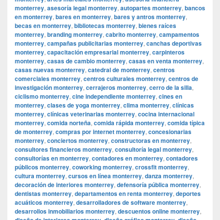
monterrey
,
asesoría legal monterrey
,
autopartes monterrey
,
bancos
en monterrey
,
bares en monterrey
,
bares y antros monterrey
,
becas en monterrey
,
bibliotecas monterrey
,
bienes raíces
monterrey
,
branding monterrey
,
cabrito monterrey
,
campamentos
monterrey
,
campañas publicitarias monterrey
,
canchas deportivas
monterrey
,
capacitación empresarial monterrey
,
carpinteros
monterrey
,
casas de cambio monterrey
,
casas en venta monterrey
,
casas nuevas monterrey
,
catedral de monterrey
,
centros
comerciales monterrey
,
centros culturales monterrey
,
centros de
investigación monterrey
,
cerrajeros monterrey
,
cerro de la silla
,
ciclismo monterrey
,
cine independiente monterrey
,
cines en
monterrey
,
clases de yoga monterrey
,
clima monterrey
,
clínicas
monterrey
,
clínicas veterinarias monterrey
,
cocina internacional
monterrey
,
comida norteña
,
comida rápida monterrey
,
comida típica
de monterrey
,
compras por internet monterrey
,
concesionarias
monterrey
,
conciertos monterrey
,
constructoras en monterrey
,
consultores financieros monterrey
,
consultoría legal monterrey
,
consultorías en monterrey
,
contadores en monterrey
,
contadores
públicos monterrey
,
coworking monterrey
,
crossfit monterrey
,
cultura monterrey
,
cursos en línea monterrey
,
danza monterrey
,
decoración de interiores monterrey
,
defensoría pública monterrey
,
dentistas monterrey
,
departamentos en renta monterrey
,
deportes
acuáticos monterrey
,
desarrolladores de software monterrey
,
desarrollos inmobiliarios monterrey
,
descuentos online monterrey
,
diseño de interiores monterrey
,
diseño gráfico monterrey
,
diseño