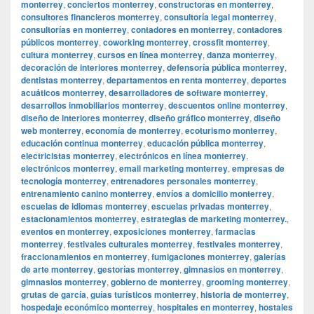
monterrey
,
conciertos monterrey
,
constructoras en monterrey
,
consultores financieros monterrey
,
consultoría legal monterrey
,
consultorías en monterrey
,
contadores en monterrey
,
contadores
públicos monterrey
,
coworking monterrey
,
crossfit monterrey
,
cultura monterrey
,
cursos en línea monterrey
,
danza monterrey
,
decoración de interiores monterrey
,
defensoría pública monterrey
,
dentistas monterrey
,
departamentos en renta monterrey
,
deportes
acuáticos monterrey
,
desarrolladores de software monterrey
,
desarrollos inmobiliarios monterrey
,
descuentos online monterrey
,
diseño de interiores monterrey
,
diseño gráfico monterrey
,
diseño
web monterrey
,
economía de monterrey
,
ecoturismo monterrey
,
educación continua monterrey
,
educación pública monterrey
,
electricistas monterrey
,
electrónicos en línea monterrey
,
electrónicos monterrey
,
email marketing monterrey
,
empresas de
tecnología monterrey
,
entrenadores personales monterrey
,
entrenamiento canino monterrey
,
envíos a domicilio monterrey
,
escuelas de idiomas monterrey
,
escuelas privadas monterrey
,
estacionamientos monterrey
,
estrategias de marketing monterrey.
,
eventos en monterrey
,
exposiciones monterrey
,
farmacias
monterrey
,
festivales culturales monterrey
,
festivales monterrey
,
fraccionamientos en monterrey
,
fumigaciones monterrey
,
galerías
de arte monterrey
,
gestorías monterrey
,
gimnasios en monterrey
,
gimnasios monterrey
,
gobierno de monterrey
,
grooming monterrey
,
grutas de garcía
,
guías turísticos monterrey
,
historia de monterrey
,
hospedaje económico monterrey
,
hospitales en monterrey
,
hostales