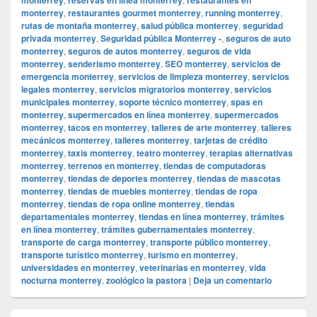
monterrey
,
restaurantes gourmet monterrey
,
running monterrey
,
rutas de montaña monterrey
,
salud pública monterrey
,
seguridad
privada monterrey
,
Seguridad pública Monterrey -
,
seguros de auto
monterrey
,
seguros de autos monterrey
,
seguros de vida
monterrey
,
senderismo monterrey
,
SEO monterrey
,
servicios de
emergencia monterrey
,
servicios de limpieza monterrey
,
servicios
legales monterrey
,
servicios migratorios monterrey
,
servicios
municipales monterrey
,
soporte técnico monterrey
,
spas en
monterrey
,
supermercados en línea monterrey
,
supermercados
monterrey
,
tacos en monterrey
,
talleres de arte monterrey
,
talleres
mecánicos monterrey
,
talleres monterrey
,
tarjetas de crédito
monterrey
,
taxis monterrey
,
teatro monterrey
,
terapias alternativas
monterrey
,
terrenos en monterrey
,
tiendas de computadoras
monterrey
,
tiendas de deportes monterrey
,
tiendas de mascotas
monterrey
,
tiendas de muebles monterrey
,
tiendas de ropa
monterrey
,
tiendas de ropa online monterrey
,
tiendas
departamentales monterrey
,
tiendas en línea monterrey
,
trámites
en línea monterrey
,
trámites gubernamentales monterrey
,
transporte de carga monterrey
,
transporte público monterrey
,
transporte turístico monterrey
,
turismo en monterrey
,
universidades en monterrey
,
veterinarias en monterrey
,
vida
nocturna monterrey
,
zoológico la pastora
|
Deja un comentario