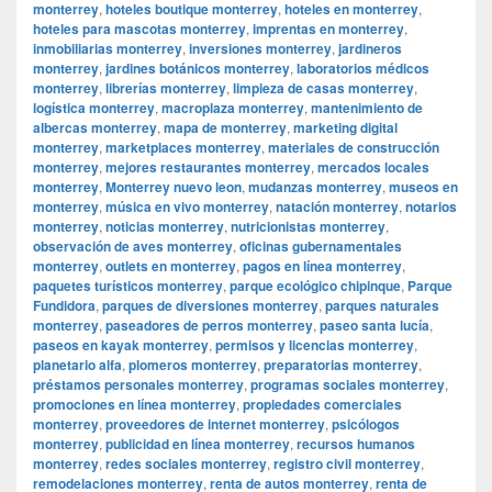
monterrey
,
hoteles boutique monterrey
,
hoteles en monterrey
,
hoteles para mascotas monterrey
,
imprentas en monterrey
,
inmobiliarias monterrey
,
inversiones monterrey
,
jardineros
monterrey
,
jardines botánicos monterrey
,
laboratorios médicos
monterrey
,
librerías monterrey
,
limpieza de casas monterrey
,
logística monterrey
,
macroplaza monterrey
,
mantenimiento de
albercas monterrey
,
mapa de monterrey
,
marketing digital
monterrey
,
marketplaces monterrey
,
materiales de construcción
monterrey
,
mejores restaurantes monterrey
,
mercados locales
monterrey
,
Monterrey nuevo leon
,
mudanzas monterrey
,
museos en
monterrey
,
música en vivo monterrey
,
natación monterrey
,
notarios
monterrey
,
noticias monterrey
,
nutricionistas monterrey
,
observación de aves monterrey
,
oficinas gubernamentales
monterrey
,
outlets en monterrey
,
pagos en línea monterrey
,
paquetes turísticos monterrey
,
parque ecológico chipinque
,
Parque
Fundidora
,
parques de diversiones monterrey
,
parques naturales
monterrey
,
paseadores de perros monterrey
,
paseo santa lucía
,
paseos en kayak monterrey
,
permisos y licencias monterrey
,
planetario alfa
,
plomeros monterrey
,
preparatorias monterrey
,
préstamos personales monterrey
,
programas sociales monterrey
,
promociones en línea monterrey
,
propiedades comerciales
monterrey
,
proveedores de internet monterrey
,
psicólogos
monterrey
,
publicidad en línea monterrey
,
recursos humanos
monterrey
,
redes sociales monterrey
,
registro civil monterrey
,
remodelaciones monterrey
,
renta de autos monterrey
,
renta de