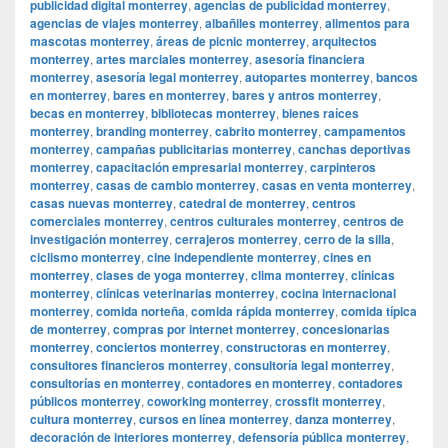
publicidad digital monterrey
,
agencias de publicidad monterrey
,
agencias de viajes monterrey
,
albañiles monterrey
,
alimentos para
mascotas monterrey
,
áreas de picnic monterrey
,
arquitectos
monterrey
,
artes marciales monterrey
,
asesoría financiera
monterrey
,
asesoría legal monterrey
,
autopartes monterrey
,
bancos
en monterrey
,
bares en monterrey
,
bares y antros monterrey
,
becas en monterrey
,
bibliotecas monterrey
,
bienes raíces
monterrey
,
branding monterrey
,
cabrito monterrey
,
campamentos
monterrey
,
campañas publicitarias monterrey
,
canchas deportivas
monterrey
,
capacitación empresarial monterrey
,
carpinteros
monterrey
,
casas de cambio monterrey
,
casas en venta monterrey
,
casas nuevas monterrey
,
catedral de monterrey
,
centros
comerciales monterrey
,
centros culturales monterrey
,
centros de
investigación monterrey
,
cerrajeros monterrey
,
cerro de la silla
,
ciclismo monterrey
,
cine independiente monterrey
,
cines en
monterrey
,
clases de yoga monterrey
,
clima monterrey
,
clínicas
monterrey
,
clínicas veterinarias monterrey
,
cocina internacional
monterrey
,
comida norteña
,
comida rápida monterrey
,
comida típica
de monterrey
,
compras por internet monterrey
,
concesionarias
monterrey
,
conciertos monterrey
,
constructoras en monterrey
,
consultores financieros monterrey
,
consultoría legal monterrey
,
consultorías en monterrey
,
contadores en monterrey
,
contadores
públicos monterrey
,
coworking monterrey
,
crossfit monterrey
,
cultura monterrey
,
cursos en línea monterrey
,
danza monterrey
,
decoración de interiores monterrey
,
defensoría pública monterrey
,