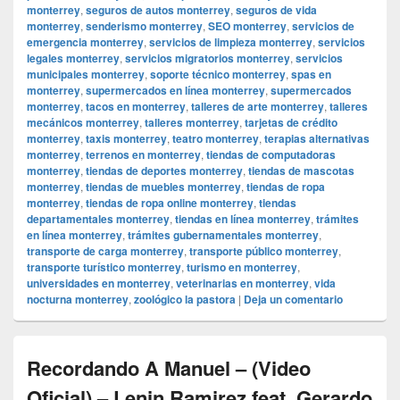
monterrey
,
seguros de autos monterrey
,
seguros de vida
monterrey
,
senderismo monterrey
,
SEO monterrey
,
servicios de
emergencia monterrey
,
servicios de limpieza monterrey
,
servicios
legales monterrey
,
servicios migratorios monterrey
,
servicios
municipales monterrey
,
soporte técnico monterrey
,
spas en
monterrey
,
supermercados en línea monterrey
,
supermercados
monterrey
,
tacos en monterrey
,
talleres de arte monterrey
,
talleres
mecánicos monterrey
,
talleres monterrey
,
tarjetas de crédito
monterrey
,
taxis monterrey
,
teatro monterrey
,
terapias alternativas
monterrey
,
terrenos en monterrey
,
tiendas de computadoras
monterrey
,
tiendas de deportes monterrey
,
tiendas de mascotas
monterrey
,
tiendas de muebles monterrey
,
tiendas de ropa
monterrey
,
tiendas de ropa online monterrey
,
tiendas
departamentales monterrey
,
tiendas en línea monterrey
,
trámites
en línea monterrey
,
trámites gubernamentales monterrey
,
transporte de carga monterrey
,
transporte público monterrey
,
transporte turístico monterrey
,
turismo en monterrey
,
universidades en monterrey
,
veterinarias en monterrey
,
vida
nocturna monterrey
,
zoológico la pastora
|
Deja un comentario
Recordando A Manuel – (Video
Oficial) – Lenin Ramirez feat. Gerardo