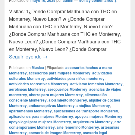
Publicado el
mayo 10, 2025
por
admin
—
No hay comentarios ↓
Visitas: 1¿Donde Comprar Marihuana con THC en
Monterrey, Nuevo Leon? w ¿Donde Comprar
Marihuana con THC en Monterrey, Nuevo Leon?
¿Donde Comprar Marihuana con THC en Monterrey,
Nuevo Leon? ¿Donde Comprar Marihuana con THC
en Monterrey, Nuevo Leon? ¿Donde Comprar
¿Donde Comprar Marihuana con THC en M
Seguir leyendo
→
Publicado en
Musica
|
Etiquetado
accesorios hechos a mano
Monterrey
,
accesorios para mujeres Monterrey
,
actividades
culturales Monterrey
,
actividades para niños monterrey
,
actividades recreativas Monterrey
,
activismo femenino Monterrey
,
aerolíneas Monterrey
,
aeropuertos Monterrey
,
agencias de viajes
monterrey
,
ahorro para mujeres Monterrey
,
alimentación
consciente Monterrey
,
alojamiento Monterrey
,
alquiler de coches
Monterrey
,
anticonceptivos Monterrey
,
antojitos Monterrey
,
apartamentos Monterrey
,
aplicaciones de transporte Monterrey
,
aplicaciones para mujeres Monterrey
,
apoyo a mujeres Monterrey
,
apoyo legal para mujeres Monterrey
,
arquitectura Monterrey
,
arte
contemporáneo Monterrey
,
arte femenino Monterrey
,
artesanías
Monterrey
,
asesoría de imagen Monterrey
,
asesoría legal