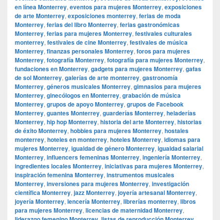
en línea Monterrey
,
eventos para mujeres Monterrey
,
exposiciones
de arte Monterrey
,
exposiciones monterrey
,
ferias de moda
Monterrey
,
ferias del libro Monterrey
,
ferias gastronómicas
Monterrey
,
ferias para mujeres Monterrey
,
festivales culturales
monterrey
,
festivales de cine Monterrey
,
festivales de música
Monterrey
,
finanzas personales Monterrey
,
foros para mujeres
Monterrey
,
fotografía Monterrey
,
fotografía para mujeres Monterrey
,
fundaciones en Monterrey
,
gadgets para mujeres Monterrey
,
gafas
de sol Monterrey
,
galerías de arte monterrey
,
gastronomía
Monterrey
,
géneros musicales Monterrey
,
gimnasios para mujeres
Monterrey
,
ginecólogos en Monterrey
,
grabación de música
Monterrey
,
grupos de apoyo Monterrey
,
grupos de Facebook
Monterrey
,
guantes Monterrey
,
guarderías Monterrey
,
heladerías
Monterrey
,
hip hop Monterrey
,
historia del arte Monterrey
,
historias
de éxito Monterrey
,
hobbies para mujeres Monterrey
,
hostales
monterrey
,
hoteles en monterrey
,
hoteles Monterrey
,
idiomas para
mujeres Monterrey
,
igualdad de género Monterrey
,
igualdad salarial
Monterrey
,
influencers femeninas Monterrey
,
ingeniería Monterrey
,
ingredientes locales Monterrey
,
iniciativas para mujeres Monterrey
,
inspiración femenina Monterrey
,
instrumentos musicales
Monterrey
,
inversiones para mujeres Monterrey
,
investigación
científica Monterrey
,
jazz Monterrey
,
joyería artesanal Monterrey
,
joyería Monterrey
,
lencería Monterrey
,
librerías monterrey
,
libros
para mujeres Monterrey
,
licencias de maternidad Monterrey
,
liderazgo femenino Monterrey
,
listas de reproducción Monterrey
,