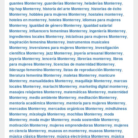
guantes Monterrey
,
guarderías Monterrey
,
heladerías Monterrey
,
hip hop Monterrey
,
historia del arte Monterrey
,
historias de éxito
Monterrey
,
hobbies para mujeres Monterrey
,
hostales monterrey
,
hoteles en monterrey
,
hoteles Monterrey
,
idiomas para mujeres
Monterrey
,
igualdad de género Monterrey
,
igualdad salarial
Monterrey
,
influencers femeninas Monterrey
,
ingeniería Monterrey
,
ingredientes locales Monterrey
,
iniciativas para mujeres Monterrey
,
inspiración femenina Monterrey
,
instrumentos musicales
Monterrey
,
inversiones para mujeres Monterrey
,
investigación
científica Monterrey
,
jazz Monterrey
,
joyería artesanal Monterrey
,
joyería Monterrey
,
lencería Monterrey
,
librerías monterrey
,
libros
para mujeres Monterrey
,
licencias de maternidad Monterrey
,
liderazgo femenino Monterrey
,
listas de reproducción Monterrey
,
literatura femenina Monterrey
,
maletas Monterrey
,
manicure
Monterrey
,
manualidades Monterrey
,
maquillaje Monterrey
,
marcas
locales Monterrey
,
mariachi Monterrey
,
marketing digital monterrey
,
masajes relajantes Monterrey
,
matemáticas Monterrey
,
maternidad
Monterrey
,
medio ambiente Monterrey
,
meditación Monterrey
,
mentoría académica Monterrey
,
mentoría para mujeres Monterrey
,
mercados Monterrey
,
mercados orgánicos Monterrey
,
mindfulness
Monterrey
,
mixología Monterrey
,
mochilas Monterrey
,
moda
Monterrey
,
moda mujer Monterrey
,
moda sostenible Monterrey
,
motivación Monterrey
,
mujeres emprendedoras Monterrey
,
mujeres
en ciencia Monterrey
,
museos en monterrey
,
museos Monterrey
,
música clásica Monterrey
,
música electrónica Monterrey
,
música