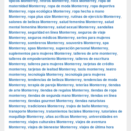
típicos Monterrey
,
retiros Monterrey
,
rock Monterrey
,
ropa de
maternidad Monterrey
,
ropa de moda Monterrey
,
ropa deportiva
Monterrey
,
ropa ecológica Monterrey
,
ropa hecha a mano
Monterrey
,
ropa plus size Monterrey
,
rutinas de ejercicio Monterrey
,
salones de belleza Monterrey
,
salud femenina Monterrey
,
salud
mental femenina Monterrey
,
salud sexual Monterrey
,
sandalias
Monterrey
,
seguridad en línea Monterrey
,
seguros de viaje
Monterrey
,
seguros médicos Monterrey
,
series para mujeres
Monterrey
,
sombreros Monterrey
,
souvenirs Monterrey
,
spa
Monterrey
,
spas Monterrey
,
superación personal Monterrey
,
suplementos para mujeres Monterrey
,
talleres de arte monterrey
,
talleres de empoderamiento Monterrey
,
talleres de escritura
Monterrey
,
talleres para mujeres Monterrey
,
tarjetas de crédito
monterrey
,
tarjetas de lealtad Monterrey
,
taxis monterrey
,
teatro
monterrey
,
tecnología Monterrey
,
tecnología para mujeres
Monterrey
,
tendencias de belleza Monterrey
,
tendencias de moda
Monterrey
,
terapia de pareja Monterrey
,
teterías Monterrey
,
tiendas
de arte Monterrey
,
tiendas de regalos Monterrey
,
tiendas de ropa
monterrey
,
tiendas de segunda mano Monterrey
,
tiendas en línea
monterrey
,
tiendas gourmet Monterrey
,
tiendas naturistas
Monterrey
,
tradiciones Monterrey
,
trajes de baño Monterrey
,
transporte Monterrey
,
tratamientos faciales Monterrey
,
tutoriales de
maquillaje Monterrey
,
uñas acrílicas Monterrey
,
universidades en
monterrey
,
viajes culturales Monterrey
,
viajes de aventura
Monterrey
,
viajes de bienestar Monterrey
,
viajes de última hora