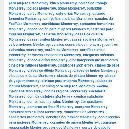
para mujeres Monterrey
,
blues Monterrey
,
bolsas de trabajo
Monterrey
,
bolsos Monterrey
,
botas Monterrey
,
bufandas
Monterrey
,
cafés Monterrey
,
cafeterías Monterrey
,
calzado
femenino Monterrey
,
campañas sociales Monterrey
,
canales de
YouTube Monterrey
,
candidatas Monterrey
,
cantantes femeninas
Monterrey
,
capacitación para mujeres Monterrey
,
carreras para
mujeres Monterrey
,
carteras Monterrey
,
casas de cultura
Monterrey
,
casas rurales Monterrey
,
causas sociales Monterrey
,
celebraciones Monterrey
,
centros comerciales monterrey
,
centros
culturales monterrey
,
cerámica Monterrey
,
certificaciones
monterrey
,
cervezas artesanales Monterrey
,
chequeos médicos
Monterrey
,
chocolaterías Monterrey
,
cine independiente monterrey
,
cine para mujeres Monterrey
,
cinturones Monterrey
,
clases de baile
Monterrey
,
clases de dibujo Monterrey
,
clases de inglés Monterrey
,
clases de música Monterrey
,
clases de pintura Monterrey
,
clases
de yoga monterrey
,
clínicas para mujeres Monterrey
,
clubes de
lectura Monterrey
,
coaching para mujeres Monterrey
,
cocina
mexicana Monterrey
,
cocina regional Monterrey
,
coctelería
Monterrey
,
comida callejera Monterrey
,
comida saludable
Monterrey
,
compañías teatrales Monterrey
,
compositores
Monterrey
,
compras en línea Monterrey
,
compras Monterrey
,
comunidades en línea Monterrey
,
conciertos en Monterrey
,
conciertos monterrey
,
conciliación familiar Monterrey
,
conferencias
para mujeres Monterrey
,
consejos de pareja Monterrey
,
consumo
responsable Monterrey
,
corridos Monterrey
,
cortes de cabello