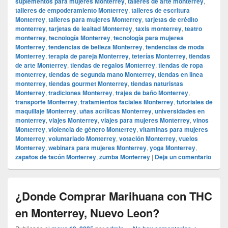
suplementos para mujeres Monterrey
,
talleres de arte monterrey
,
talleres de empoderamiento Monterrey
,
talleres de escritura
Monterrey
,
talleres para mujeres Monterrey
,
tarjetas de crédito
monterrey
,
tarjetas de lealtad Monterrey
,
taxis monterrey
,
teatro
monterrey
,
tecnología Monterrey
,
tecnología para mujeres
Monterrey
,
tendencias de belleza Monterrey
,
tendencias de moda
Monterrey
,
terapia de pareja Monterrey
,
teterías Monterrey
,
tiendas
de arte Monterrey
,
tiendas de regalos Monterrey
,
tiendas de ropa
monterrey
,
tiendas de segunda mano Monterrey
,
tiendas en línea
monterrey
,
tiendas gourmet Monterrey
,
tiendas naturistas
Monterrey
,
tradiciones Monterrey
,
trajes de baño Monterrey
,
transporte Monterrey
,
tratamientos faciales Monterrey
,
tutoriales de
maquillaje Monterrey
,
uñas acrílicas Monterrey
,
universidades en
monterrey
,
viajes Monterrey
,
viajes para mujeres Monterrey
,
vinos
Monterrey
,
violencia de género Monterrey
,
vitaminas para mujeres
Monterrey
,
voluntariado Monterrey
,
votación Monterrey
,
vuelos
Monterrey
,
webinars para mujeres Monterrey
,
yoga Monterrey
,
zapatos de tacón Monterrey
,
zumba Monterrey
|
Deja un comentario
¿Donde Comprar Marihuana con THC
en Monterrey, Nuevo Leon?