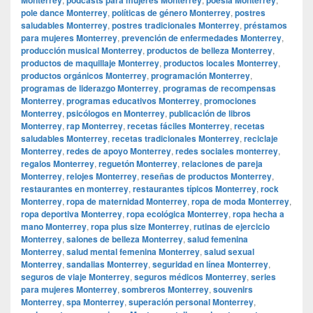
pole dance Monterrey
,
políticas de género Monterrey
,
postres
saludables Monterrey
,
postres tradicionales Monterrey
,
préstamos
para mujeres Monterrey
,
prevención de enfermedades Monterrey
,
producción musical Monterrey
,
productos de belleza Monterrey
,
productos de maquillaje Monterrey
,
productos locales Monterrey
,
productos orgánicos Monterrey
,
programación Monterrey
,
programas de liderazgo Monterrey
,
programas de recompensas
Monterrey
,
programas educativos Monterrey
,
promociones
Monterrey
,
psicólogos en Monterrey
,
publicación de libros
Monterrey
,
rap Monterrey
,
recetas fáciles Monterrey
,
recetas
saludables Monterrey
,
recetas tradicionales Monterrey
,
reciclaje
Monterrey
,
redes de apoyo Monterrey
,
redes sociales monterrey
,
regalos Monterrey
,
reguetón Monterrey
,
relaciones de pareja
Monterrey
,
relojes Monterrey
,
reseñas de productos Monterrey
,
restaurantes en monterrey
,
restaurantes típicos Monterrey
,
rock
Monterrey
,
ropa de maternidad Monterrey
,
ropa de moda Monterrey
,
ropa deportiva Monterrey
,
ropa ecológica Monterrey
,
ropa hecha a
mano Monterrey
,
ropa plus size Monterrey
,
rutinas de ejercicio
Monterrey
,
salones de belleza Monterrey
,
salud femenina
Monterrey
,
salud mental femenina Monterrey
,
salud sexual
Monterrey
,
sandalias Monterrey
,
seguridad en línea Monterrey
,
seguros de viaje Monterrey
,
seguros médicos Monterrey
,
series
para mujeres Monterrey
,
sombreros Monterrey
,
souvenirs
Monterrey
,
spa Monterrey
,
superación personal Monterrey
,