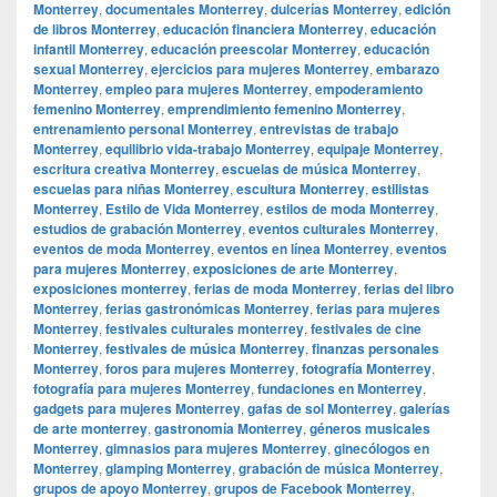
Monterrey
,
documentales Monterrey
,
dulcerías Monterrey
,
edición
de libros Monterrey
,
educación financiera Monterrey
,
educación
infantil Monterrey
,
educación preescolar Monterrey
,
educación
sexual Monterrey
,
ejercicios para mujeres Monterrey
,
embarazo
Monterrey
,
empleo para mujeres Monterrey
,
empoderamiento
femenino Monterrey
,
emprendimiento femenino Monterrey
,
entrenamiento personal Monterrey
,
entrevistas de trabajo
Monterrey
,
equilibrio vida-trabajo Monterrey
,
equipaje Monterrey
,
escritura creativa Monterrey
,
escuelas de música Monterrey
,
escuelas para niñas Monterrey
,
escultura Monterrey
,
estilistas
Monterrey
,
Estilo de Vida Monterrey
,
estilos de moda Monterrey
,
estudios de grabación Monterrey
,
eventos culturales Monterrey
,
eventos de moda Monterrey
,
eventos en línea Monterrey
,
eventos
para mujeres Monterrey
,
exposiciones de arte Monterrey
,
exposiciones monterrey
,
ferias de moda Monterrey
,
ferias del libro
Monterrey
,
ferias gastronómicas Monterrey
,
ferias para mujeres
Monterrey
,
festivales culturales monterrey
,
festivales de cine
Monterrey
,
festivales de música Monterrey
,
finanzas personales
Monterrey
,
foros para mujeres Monterrey
,
fotografía Monterrey
,
fotografía para mujeres Monterrey
,
fundaciones en Monterrey
,
gadgets para mujeres Monterrey
,
gafas de sol Monterrey
,
galerías
de arte monterrey
,
gastronomía Monterrey
,
géneros musicales
Monterrey
,
gimnasios para mujeres Monterrey
,
ginecólogos en
Monterrey
,
glamping Monterrey
,
grabación de música Monterrey
,
grupos de apoyo Monterrey
,
grupos de Facebook Monterrey
,