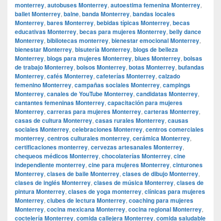
monterrey
,
autobuses Monterrey
,
autoestima femenina Monterrey
,
ballet Monterrey
,
balne
,
banda Monterrey
,
bandas locales
Monterrey
,
bares Monterrey
,
bebidas típicas Monterrey
,
becas
educativas Monterrey
,
becas para mujeres Monterrey
,
belly dance
Monterrey
,
bibliotecas monterrey
,
bienestar emocional Monterrey
,
bienestar Monterrey
,
bisutería Monterrey
,
blogs de belleza
Monterrey
,
blogs para mujeres Monterrey
,
blues Monterrey
,
bolsas
de trabajo Monterrey
,
bolsos Monterrey
,
botas Monterrey
,
bufandas
Monterrey
,
cafés Monterrey
,
cafeterías Monterrey
,
calzado
femenino Monterrey
,
campañas sociales Monterrey
,
campings
Monterrey
,
canales de YouTube Monterrey
,
candidatas Monterrey
,
cantantes femeninas Monterrey
,
capacitación para mujeres
Monterrey
,
carreras para mujeres Monterrey
,
carteras Monterrey
,
casas de cultura Monterrey
,
casas rurales Monterrey
,
causas
sociales Monterrey
,
celebraciones Monterrey
,
centros comerciales
monterrey
,
centros culturales monterrey
,
cerámica Monterrey
,
certificaciones monterrey
,
cervezas artesanales Monterrey
,
chequeos médicos Monterrey
,
chocolaterías Monterrey
,
cine
independiente monterrey
,
cine para mujeres Monterrey
,
cinturones
Monterrey
,
clases de baile Monterrey
,
clases de dibujo Monterrey
,
clases de inglés Monterrey
,
clases de música Monterrey
,
clases de
pintura Monterrey
,
clases de yoga monterrey
,
clínicas para mujeres
Monterrey
,
clubes de lectura Monterrey
,
coaching para mujeres
Monterrey
,
cocina mexicana Monterrey
,
cocina regional Monterrey
,
coctelería Monterrey
,
comida callejera Monterrey
,
comida saludable