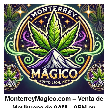
MonterreyMagico.com – Venta de
Marihuana de 9AM – 9PM en