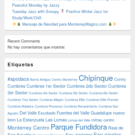
Peaceful Monday by Jazzy
Tuesday Jazz with Snoopy
Positive Winter Jazz for
Study/Work/Chill
Mensaje de Navidad para MonterreyMagico.com
Recent Comments
No hay comentarios que mostrar.
Etiquetas
Chipinque
#apodaca
Contry
Barrio Antiguo
Centro Monterrey
Cumbres
Cumbres 1er Sector
Cumbres 2do Sector
Cumbres
3er Sector
Cumbres 4to Sector
Cumbres 5to Sector
Cumbres 6to Sector
Cumbres 7mo Sector
Cumbres Allegro
Cumbres Elite
Cumbres Elite Premier
Cumbres Madeira
Cumbres Provenza
Cumbres Renacimiento
Cumbres San
Del Valle
Fuentes del Valle
Guadalupe nuevo
Escobedo
Agustín
leon
La Estanzuela
Las Lomas
mitras centro
Lomas del Valle
Parque Fundidora
Monterrey Centro
Real de
San nicolas
San Agustín
San Jerónimo