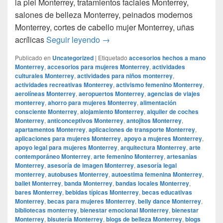
la piel Monterrey, tratamientos faciales Monterrey,
salones de belleza Monterrey, peinados modernos
Monterrey, cortes de cabello mujer Monterrey, uñas
Smoke Shop Monterrey Monterrey
acrílicas
Seguir leyendo
→
Publicado en
Uncategorized
|
Etiquetado
accesorios hechos a mano
Monterrey
,
accesorios para mujeres Monterrey
,
actividades
culturales Monterrey
,
actividades para niños monterrey
,
actividades recreativas Monterrey
,
activismo femenino Monterrey
,
aerolíneas Monterrey
,
aeropuertos Monterrey
,
agencias de viajes
monterrey
,
ahorro para mujeres Monterrey
,
alimentación
consciente Monterrey
,
alojamiento Monterrey
,
alquiler de coches
Monterrey
,
anticonceptivos Monterrey
,
antojitos Monterrey
,
apartamentos Monterrey
,
aplicaciones de transporte Monterrey
,
aplicaciones para mujeres Monterrey
,
apoyo a mujeres Monterrey
,
apoyo legal para mujeres Monterrey
,
arquitectura Monterrey
,
arte
contemporáneo Monterrey
,
arte femenino Monterrey
,
artesanías
Monterrey
,
asesoría de imagen Monterrey
,
asesoría legal
monterrey
,
autobuses Monterrey
,
autoestima femenina Monterrey
,
ballet Monterrey
,
banda Monterrey
,
bandas locales Monterrey
,
bares Monterrey
,
bebidas típicas Monterrey
,
becas educativas
Monterrey
,
becas para mujeres Monterrey
,
belly dance Monterrey
,
bibliotecas monterrey
,
bienestar emocional Monterrey
,
bienestar
Monterrey
,
bisutería Monterrey
,
blogs de belleza Monterrey
,
blogs