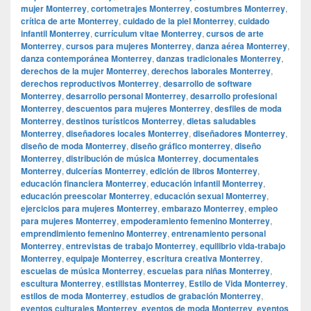
mujer Monterrey
,
cortometrajes Monterrey
,
costumbres Monterrey
,
crítica de arte Monterrey
,
cuidado de la piel Monterrey
,
cuidado
infantil Monterrey
,
currículum vitae Monterrey
,
cursos de arte
Monterrey
,
cursos para mujeres Monterrey
,
danza aérea Monterrey
,
danza contemporánea Monterrey
,
danzas tradicionales Monterrey
,
derechos de la mujer Monterrey
,
derechos laborales Monterrey
,
derechos reproductivos Monterrey
,
desarrollo de software
Monterrey
,
desarrollo personal Monterrey
,
desarrollo profesional
Monterrey
,
descuentos para mujeres Monterrey
,
desfiles de moda
Monterrey
,
destinos turísticos Monterrey
,
dietas saludables
Monterrey
,
diseñadores locales Monterrey
,
diseñadores Monterrey
,
diseño de moda Monterrey
,
diseño gráfico monterrey
,
diseño
Monterrey
,
distribución de música Monterrey
,
documentales
Monterrey
,
dulcerías Monterrey
,
edición de libros Monterrey
,
educación financiera Monterrey
,
educación infantil Monterrey
,
educación preescolar Monterrey
,
educación sexual Monterrey
,
ejercicios para mujeres Monterrey
,
embarazo Monterrey
,
empleo
para mujeres Monterrey
,
empoderamiento femenino Monterrey
,
emprendimiento femenino Monterrey
,
entrenamiento personal
Monterrey
,
entrevistas de trabajo Monterrey
,
equilibrio vida-trabajo
Monterrey
,
equipaje Monterrey
,
escritura creativa Monterrey
,
escuelas de música Monterrey
,
escuelas para niñas Monterrey
,
escultura Monterrey
,
estilistas Monterrey
,
Estilo de Vida Monterrey
,
estilos de moda Monterrey
,
estudios de grabación Monterrey
,
eventos culturales Monterrey
,
eventos de moda Monterrey
,
eventos