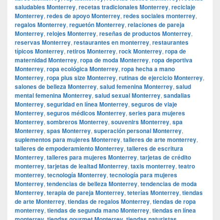
saludables Monterrey
,
recetas tradicionales Monterrey
,
reciclaje
Monterrey
,
redes de apoyo Monterrey
,
redes sociales monterrey
,
regalos Monterrey
,
reguetón Monterrey
,
relaciones de pareja
Monterrey
,
relojes Monterrey
,
reseñas de productos Monterrey
,
reservas Monterrey
,
restaurantes en monterrey
,
restaurantes
típicos Monterrey
,
retiros Monterrey
,
rock Monterrey
,
ropa de
maternidad Monterrey
,
ropa de moda Monterrey
,
ropa deportiva
Monterrey
,
ropa ecológica Monterrey
,
ropa hecha a mano
Monterrey
,
ropa plus size Monterrey
,
rutinas de ejercicio Monterrey
,
salones de belleza Monterrey
,
salud femenina Monterrey
,
salud
mental femenina Monterrey
,
salud sexual Monterrey
,
sandalias
Monterrey
,
seguridad en línea Monterrey
,
seguros de viaje
Monterrey
,
seguros médicos Monterrey
,
series para mujeres
Monterrey
,
sombreros Monterrey
,
souvenirs Monterrey
,
spa
Monterrey
,
spas Monterrey
,
superación personal Monterrey
,
suplementos para mujeres Monterrey
,
talleres de arte monterrey
,
talleres de empoderamiento Monterrey
,
talleres de escritura
Monterrey
,
talleres para mujeres Monterrey
,
tarjetas de crédito
monterrey
,
tarjetas de lealtad Monterrey
,
taxis monterrey
,
teatro
monterrey
,
tecnología Monterrey
,
tecnología para mujeres
Monterrey
,
tendencias de belleza Monterrey
,
tendencias de moda
Monterrey
,
terapia de pareja Monterrey
,
teterías Monterrey
,
tiendas
de arte Monterrey
,
tiendas de regalos Monterrey
,
tiendas de ropa
monterrey
,
tiendas de segunda mano Monterrey
,
tiendas en línea
monterrey
,
tiendas gourmet Monterrey
,
tiendas naturistas