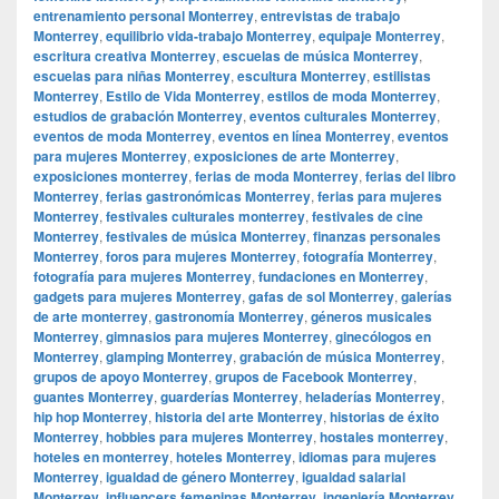
entrenamiento personal Monterrey
,
entrevistas de trabajo
Monterrey
,
equilibrio vida-trabajo Monterrey
,
equipaje Monterrey
,
escritura creativa Monterrey
,
escuelas de música Monterrey
,
escuelas para niñas Monterrey
,
escultura Monterrey
,
estilistas
Monterrey
,
Estilo de Vida Monterrey
,
estilos de moda Monterrey
,
estudios de grabación Monterrey
,
eventos culturales Monterrey
,
eventos de moda Monterrey
,
eventos en línea Monterrey
,
eventos
para mujeres Monterrey
,
exposiciones de arte Monterrey
,
exposiciones monterrey
,
ferias de moda Monterrey
,
ferias del libro
Monterrey
,
ferias gastronómicas Monterrey
,
ferias para mujeres
Monterrey
,
festivales culturales monterrey
,
festivales de cine
Monterrey
,
festivales de música Monterrey
,
finanzas personales
Monterrey
,
foros para mujeres Monterrey
,
fotografía Monterrey
,
fotografía para mujeres Monterrey
,
fundaciones en Monterrey
,
gadgets para mujeres Monterrey
,
gafas de sol Monterrey
,
galerías
de arte monterrey
,
gastronomía Monterrey
,
géneros musicales
Monterrey
,
gimnasios para mujeres Monterrey
,
ginecólogos en
Monterrey
,
glamping Monterrey
,
grabación de música Monterrey
,
grupos de apoyo Monterrey
,
grupos de Facebook Monterrey
,
guantes Monterrey
,
guarderías Monterrey
,
heladerías Monterrey
,
hip hop Monterrey
,
historia del arte Monterrey
,
historias de éxito
Monterrey
,
hobbies para mujeres Monterrey
,
hostales monterrey
,
hoteles en monterrey
,
hoteles Monterrey
,
idiomas para mujeres
Monterrey
,
igualdad de género Monterrey
,
igualdad salarial
Monterrey
,
influencers femeninas Monterrey
,
ingeniería Monterrey
,