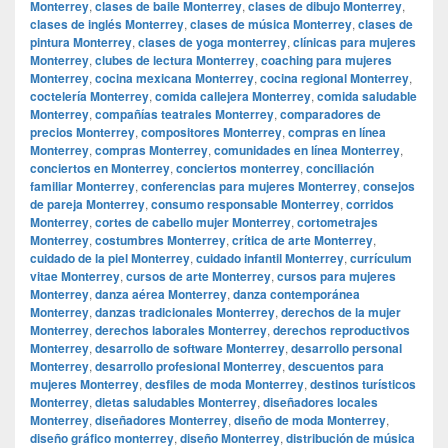
Monterrey
,
clases de baile Monterrey
,
clases de dibujo Monterrey
,
clases de inglés Monterrey
,
clases de música Monterrey
,
clases de
pintura Monterrey
,
clases de yoga monterrey
,
clínicas para mujeres
Monterrey
,
clubes de lectura Monterrey
,
coaching para mujeres
Monterrey
,
cocina mexicana Monterrey
,
cocina regional Monterrey
,
coctelería Monterrey
,
comida callejera Monterrey
,
comida saludable
Monterrey
,
compañías teatrales Monterrey
,
comparadores de
precios Monterrey
,
compositores Monterrey
,
compras en línea
Monterrey
,
compras Monterrey
,
comunidades en línea Monterrey
,
conciertos en Monterrey
,
conciertos monterrey
,
conciliación
familiar Monterrey
,
conferencias para mujeres Monterrey
,
consejos
de pareja Monterrey
,
consumo responsable Monterrey
,
corridos
Monterrey
,
cortes de cabello mujer Monterrey
,
cortometrajes
Monterrey
,
costumbres Monterrey
,
crítica de arte Monterrey
,
cuidado de la piel Monterrey
,
cuidado infantil Monterrey
,
currículum
vitae Monterrey
,
cursos de arte Monterrey
,
cursos para mujeres
Monterrey
,
danza aérea Monterrey
,
danza contemporánea
Monterrey
,
danzas tradicionales Monterrey
,
derechos de la mujer
Monterrey
,
derechos laborales Monterrey
,
derechos reproductivos
Monterrey
,
desarrollo de software Monterrey
,
desarrollo personal
Monterrey
,
desarrollo profesional Monterrey
,
descuentos para
mujeres Monterrey
,
desfiles de moda Monterrey
,
destinos turísticos
Monterrey
,
dietas saludables Monterrey
,
diseñadores locales
Monterrey
,
diseñadores Monterrey
,
diseño de moda Monterrey
,
diseño gráfico monterrey
,
diseño Monterrey
,
distribución de música