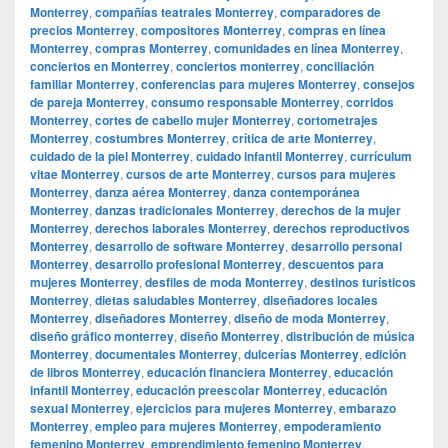
Monterrey
,
compañías teatrales Monterrey
,
comparadores de
precios Monterrey
,
compositores Monterrey
,
compras en línea
Monterrey
,
compras Monterrey
,
comunidades en línea Monterrey
,
conciertos en Monterrey
,
conciertos monterrey
,
conciliación
familiar Monterrey
,
conferencias para mujeres Monterrey
,
consejos
de pareja Monterrey
,
consumo responsable Monterrey
,
corridos
Monterrey
,
cortes de cabello mujer Monterrey
,
cortometrajes
Monterrey
,
costumbres Monterrey
,
crítica de arte Monterrey
,
cuidado de la piel Monterrey
,
cuidado infantil Monterrey
,
currículum
vitae Monterrey
,
cursos de arte Monterrey
,
cursos para mujeres
Monterrey
,
danza aérea Monterrey
,
danza contemporánea
Monterrey
,
danzas tradicionales Monterrey
,
derechos de la mujer
Monterrey
,
derechos laborales Monterrey
,
derechos reproductivos
Monterrey
,
desarrollo de software Monterrey
,
desarrollo personal
Monterrey
,
desarrollo profesional Monterrey
,
descuentos para
mujeres Monterrey
,
desfiles de moda Monterrey
,
destinos turísticos
Monterrey
,
dietas saludables Monterrey
,
diseñadores locales
Monterrey
,
diseñadores Monterrey
,
diseño de moda Monterrey
,
diseño gráfico monterrey
,
diseño Monterrey
,
distribución de música
Monterrey
,
documentales Monterrey
,
dulcerías Monterrey
,
edición
de libros Monterrey
,
educación financiera Monterrey
,
educación
infantil Monterrey
,
educación preescolar Monterrey
,
educación
sexual Monterrey
,
ejercicios para mujeres Monterrey
,
embarazo
Monterrey
,
empleo para mujeres Monterrey
,
empoderamiento
femenino Monterrey
,
emprendimiento femenino Monterrey
,