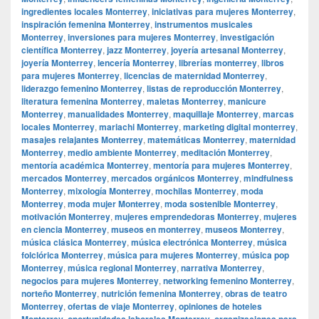
ingredientes locales Monterrey
,
iniciativas para mujeres Monterrey
,
inspiración femenina Monterrey
,
instrumentos musicales
Monterrey
,
inversiones para mujeres Monterrey
,
investigación
científica Monterrey
,
jazz Monterrey
,
joyería artesanal Monterrey
,
joyería Monterrey
,
lencería Monterrey
,
librerías monterrey
,
libros
para mujeres Monterrey
,
licencias de maternidad Monterrey
,
liderazgo femenino Monterrey
,
listas de reproducción Monterrey
,
literatura femenina Monterrey
,
maletas Monterrey
,
manicure
Monterrey
,
manualidades Monterrey
,
maquillaje Monterrey
,
marcas
locales Monterrey
,
mariachi Monterrey
,
marketing digital monterrey
,
masajes relajantes Monterrey
,
matemáticas Monterrey
,
maternidad
Monterrey
,
medio ambiente Monterrey
,
meditación Monterrey
,
mentoría académica Monterrey
,
mentoría para mujeres Monterrey
,
mercados Monterrey
,
mercados orgánicos Monterrey
,
mindfulness
Monterrey
,
mixología Monterrey
,
mochilas Monterrey
,
moda
Monterrey
,
moda mujer Monterrey
,
moda sostenible Monterrey
,
motivación Monterrey
,
mujeres emprendedoras Monterrey
,
mujeres
en ciencia Monterrey
,
museos en monterrey
,
museos Monterrey
,
música clásica Monterrey
,
música electrónica Monterrey
,
música
folclórica Monterrey
,
música para mujeres Monterrey
,
música pop
Monterrey
,
música regional Monterrey
,
narrativa Monterrey
,
negocios para mujeres Monterrey
,
networking femenino Monterrey
,
norteño Monterrey
,
nutrición femenina Monterrey
,
obras de teatro
Monterrey
,
ofertas de viaje Monterrey
,
opiniones de hoteles
Monterrey
,
oportunidades laborales Monterrey
,
organizaciones para