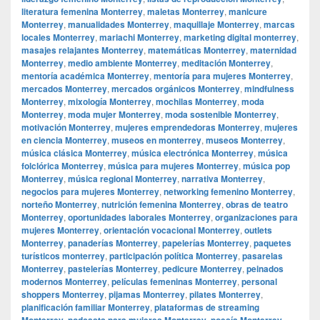
literatura femenina Monterrey
,
maletas Monterrey
,
manicure
Monterrey
,
manualidades Monterrey
,
maquillaje Monterrey
,
marcas
locales Monterrey
,
mariachi Monterrey
,
marketing digital monterrey
,
masajes relajantes Monterrey
,
matemáticas Monterrey
,
maternidad
Monterrey
,
medio ambiente Monterrey
,
meditación Monterrey
,
mentoría académica Monterrey
,
mentoría para mujeres Monterrey
,
mercados Monterrey
,
mercados orgánicos Monterrey
,
mindfulness
Monterrey
,
mixología Monterrey
,
mochilas Monterrey
,
moda
Monterrey
,
moda mujer Monterrey
,
moda sostenible Monterrey
,
motivación Monterrey
,
mujeres emprendedoras Monterrey
,
mujeres
en ciencia Monterrey
,
museos en monterrey
,
museos Monterrey
,
música clásica Monterrey
,
música electrónica Monterrey
,
música
folclórica Monterrey
,
música para mujeres Monterrey
,
música pop
Monterrey
,
música regional Monterrey
,
narrativa Monterrey
,
negocios para mujeres Monterrey
,
networking femenino Monterrey
,
norteño Monterrey
,
nutrición femenina Monterrey
,
obras de teatro
Monterrey
,
oportunidades laborales Monterrey
,
organizaciones para
mujeres Monterrey
,
orientación vocacional Monterrey
,
outlets
Monterrey
,
panaderías Monterrey
,
papelerías Monterrey
,
paquetes
turísticos monterrey
,
participación política Monterrey
,
pasarelas
Monterrey
,
pastelerías Monterrey
,
pedicure Monterrey
,
peinados
modernos Monterrey
,
películas femeninas Monterrey
,
personal
shoppers Monterrey
,
pijamas Monterrey
,
pilates Monterrey
,
planificación familiar Monterrey
,
plataformas de streaming
Monterrey
,
podcasts para mujeres Monterrey
,
poesía Monterrey
,