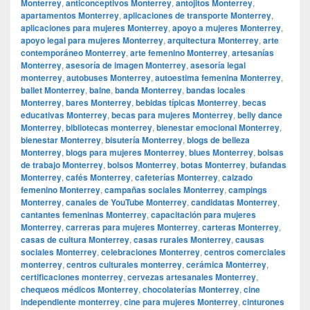
Monterrey
,
anticonceptivos Monterrey
,
antojitos Monterrey
,
apartamentos Monterrey
,
aplicaciones de transporte Monterrey
,
aplicaciones para mujeres Monterrey
,
apoyo a mujeres Monterrey
,
apoyo legal para mujeres Monterrey
,
arquitectura Monterrey
,
arte
contemporáneo Monterrey
,
arte femenino Monterrey
,
artesanías
Monterrey
,
asesoría de imagen Monterrey
,
asesoría legal
monterrey
,
autobuses Monterrey
,
autoestima femenina Monterrey
,
ballet Monterrey
,
balne
,
banda Monterrey
,
bandas locales
Monterrey
,
bares Monterrey
,
bebidas típicas Monterrey
,
becas
educativas Monterrey
,
becas para mujeres Monterrey
,
belly dance
Monterrey
,
bibliotecas monterrey
,
bienestar emocional Monterrey
,
bienestar Monterrey
,
bisutería Monterrey
,
blogs de belleza
Monterrey
,
blogs para mujeres Monterrey
,
blues Monterrey
,
bolsas
de trabajo Monterrey
,
bolsos Monterrey
,
botas Monterrey
,
bufandas
Monterrey
,
cafés Monterrey
,
cafeterías Monterrey
,
calzado
femenino Monterrey
,
campañas sociales Monterrey
,
campings
Monterrey
,
canales de YouTube Monterrey
,
candidatas Monterrey
,
cantantes femeninas Monterrey
,
capacitación para mujeres
Monterrey
,
carreras para mujeres Monterrey
,
carteras Monterrey
,
casas de cultura Monterrey
,
casas rurales Monterrey
,
causas
sociales Monterrey
,
celebraciones Monterrey
,
centros comerciales
monterrey
,
centros culturales monterrey
,
cerámica Monterrey
,
certificaciones monterrey
,
cervezas artesanales Monterrey
,
chequeos médicos Monterrey
,
chocolaterías Monterrey
,
cine
independiente monterrey
,
cine para mujeres Monterrey
,
cinturones