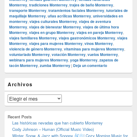
Monterrey
,
tradiciones Monterrey
,
trajes de baño Monterrey
,
transporte Monterrey
,
tratamientos faciales Monterrey
,
tutoriales de
maquillaje Monterrey
,
uñas acrílicas Monterrey
,
universidades en
monterrey
,
viajes culturales Monterrey
,
viajes de aventura
Monterrey
,
viajes de bienestar Monterrey
,
viajes de última hora
Monterrey
,
viajes en grupo Monterrey
,
viajes en pareja Monterrey
,
viajes familiares Monterrey
,
viajes gastronómicos Monterrey
,
viajes
Monterrey
,
viajes para mujeres Monterrey
,
vinos Monterrey
,
violencia de género Monterrey
,
vitaminas para mujeres Monterrey
,
voluntariado Monterrey
,
votación Monterrey
,
vuelos Monterrey
,
webinars para mujeres Monterrey
,
yoga Monterrey
,
zapatos de
tacón Monterrey
,
zumba Monterrey
|
Deja un comentario
El
Archivos
área
de
widget
Archivos
barra
lateral
primaria
Recent Posts
Las históricas nevadas que han cubierto Monterrey
Cody Johnson – Human (Official Music Video)
Winter, Snow, & Jazz with Snoopy
| Cozy Morning Music for