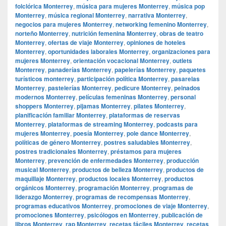
folclórica Monterrey
,
música para mujeres Monterrey
,
música pop
Monterrey
,
música regional Monterrey
,
narrativa Monterrey
,
negocios para mujeres Monterrey
,
networking femenino Monterrey
,
norteño Monterrey
,
nutrición femenina Monterrey
,
obras de teatro
Monterrey
,
ofertas de viaje Monterrey
,
opiniones de hoteles
Monterrey
,
oportunidades laborales Monterrey
,
organizaciones para
mujeres Monterrey
,
orientación vocacional Monterrey
,
outlets
Monterrey
,
panaderías Monterrey
,
papelerías Monterrey
,
paquetes
turísticos monterrey
,
participación política Monterrey
,
pasarelas
Monterrey
,
pastelerías Monterrey
,
pedicure Monterrey
,
peinados
modernos Monterrey
,
películas femeninas Monterrey
,
personal
shoppers Monterrey
,
pijamas Monterrey
,
pilates Monterrey
,
planificación familiar Monterrey
,
plataformas de reservas
Monterrey
,
plataformas de streaming Monterrey
,
podcasts para
mujeres Monterrey
,
poesía Monterrey
,
pole dance Monterrey
,
políticas de género Monterrey
,
postres saludables Monterrey
,
postres tradicionales Monterrey
,
préstamos para mujeres
Monterrey
,
prevención de enfermedades Monterrey
,
producción
musical Monterrey
,
productos de belleza Monterrey
,
productos de
maquillaje Monterrey
,
productos locales Monterrey
,
productos
orgánicos Monterrey
,
programación Monterrey
,
programas de
liderazgo Monterrey
,
programas de recompensas Monterrey
,
programas educativos Monterrey
,
promociones de viaje Monterrey
,
promociones Monterrey
,
psicólogos en Monterrey
,
publicación de
libros Monterrey
,
rap Monterrey
,
recetas fáciles Monterrey
,
recetas