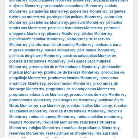
mujeres Monterrey
,
orientación vocacional Monterrey
,
outlets
Monterrey
,
panaderías Monterrey
,
papelerías Monterrey
,
paquetes
turísticos monterrey
,
participación política Monterrey
,
pasarelas
Monterrey
,
pastelerías Monterrey
,
pedicure Monterrey
,
peinados
modernos Monterrey
,
películas femeninas Monterrey
,
personal
shoppers Monterrey
,
pijamas Monterrey
,
pilates Monterrey
,
planificación familiar Monterrey
,
plataformas de reservas
Monterrey
,
plataformas de streaming Monterrey
,
podcasts para
mujeres Monterrey
,
poesía Monterrey
,
pole dance Monterrey
,
políticas de género Monterrey
,
postres saludables Monterrey
,
postres tradicionales Monterrey
,
préstamos para mujeres
Monterrey
,
prevención de enfermedades Monterrey
,
producción
musical Monterrey
,
productos de belleza Monterrey
,
productos de
maquillaje Monterrey
,
productos locales Monterrey
,
productos
orgánicos Monterrey
,
programación Monterrey
,
programas de
liderazgo Monterrey
,
programas de recompensas Monterrey
,
programas educativos Monterrey
,
promociones de viaje Monterrey
,
promociones Monterrey
,
psicólogos en Monterrey
,
publicación de
libros Monterrey
,
rap Monterrey
,
recetas fáciles Monterrey
,
recetas
saludables Monterrey
,
recetas tradicionales Monterrey
,
reciclaje
Monterrey
,
redes de apoyo Monterrey
,
redes sociales monterrey
,
regalos Monterrey
,
reguetón Monterrey
,
relaciones de pareja
Monterrey
,
relojes Monterrey
,
reseñas de productos Monterrey
,
reservas Monterrey
,
restaurantes en monterrey
,
restaurantes