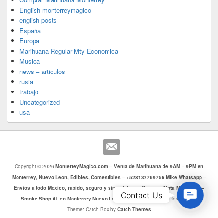
English monterreymagico
english posts
España
Europa
Marihuana Regular Mty Economica
Musica
news – articulos
rusia
trabajo
Uncategorized
usa
Copyright © 2026
MonterreyMagico.com – Venta de Marihuana de 9AM – 9PM en
Monterrey, Nuevo Leon, Edibles, Comestibles – +528132769756 Mike Whatsapp –
Envios a todo Mexico, rapido, seguro y sin estafas. – Comprar Mota Monterrey –
Contac
Contact Us
Smoke Shop #1 en Monterrey Nuevo Leon
. Todos los Derechos Reservados.
Us
Theme: Catch Box by
Catch Themes