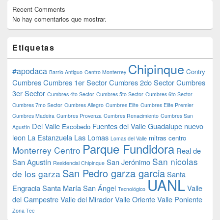
Recent Comments
No hay comentarios que mostrar.
Etiquetas
Chipinque
#apodaca
Contry
Barrio Antiguo
Centro Monterrey
Cumbres
Cumbres 1er Sector
Cumbres 2do Sector
Cumbres
3er Sector
Cumbres 4to Sector
Cumbres 5to Sector
Cumbres 6to Sector
Cumbres 7mo Sector
Cumbres Allegro
Cumbres Elite
Cumbres Elite Premier
Cumbres Madeira
Cumbres Provenza
Cumbres Renacimiento
Cumbres San
Del Valle
Fuentes del Valle
Guadalupe nuevo
Escobedo
Agustín
leon
La Estanzuela
Las Lomas
mitras centro
Lomas del Valle
Parque Fundidora
Monterrey Centro
Real de
San nicolas
San Agustín
San Jerónimo
Residencial Chipinque
San Pedro garza garcia
de los garza
Santa
UANL
Engracia
Santa María
San Ángel
Valle
Tecnológico
del Campestre
Valle del Mirador
Valle Oriente
Valle Poniente
Zona Tec