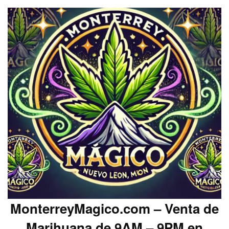
MonterreyMagico.com – Venta de
Marihuana de 9AM – 9PM en