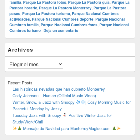
familia
,
Parque La Pastora fotos
,
Parque La Pastora guía
,
Parque La
Pastora horario
,
Parque La Pastora Monterrey
,
Parque La Pastora
paseo
,
Parque La Pastora turismo
,
Parque Nacional Cumbres
actividades
,
Parque Nacional Cumbres deporte
,
Parque Nacional
Cumbres familia
,
Parque Nacional Cumbres fotos
,
Parque Nacional
Cumbres turismo
|
Deja un comentario
El
Archivos
área
de
widget
Archivos
barra
lateral
primaria
Recent Posts
Las históricas nevadas que han cubierto Monterrey
Cody Johnson – Human (Official Music Video)
Winter, Snow, & Jazz with Snoopy
| Cozy Morning Music for
Peaceful Monday by Jazzy
Tuesday Jazz with Snoopy
Positive Winter Jazz for
Study/Work/Chill
Mensaje de Navidad para MonterreyMagico.com