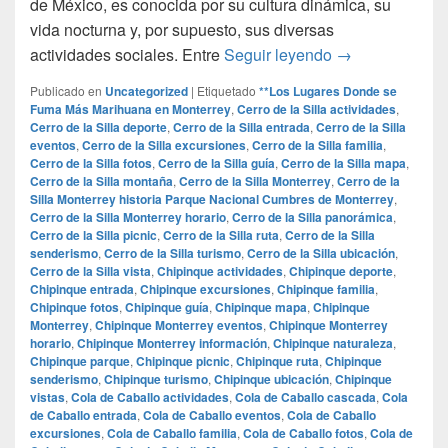
de México, es conocida por su cultura dinámica, su
vida nocturna y, por supuesto, sus diversas
**Los Lugares 
actividades sociales. Entre
Seguir leyendo
→
Publicado en
Uncategorized
|
Etiquetado
**Los Lugares Donde se
Fuma Más Marihuana en Monterrey
,
Cerro de la Silla actividades
,
Cerro de la Silla deporte
,
Cerro de la Silla entrada
,
Cerro de la Silla
eventos
,
Cerro de la Silla excursiones
,
Cerro de la Silla familia
,
Cerro de la Silla fotos
,
Cerro de la Silla guía
,
Cerro de la Silla mapa
,
Cerro de la Silla montaña
,
Cerro de la Silla Monterrey
,
Cerro de la
Silla Monterrey historia Parque Nacional Cumbres de Monterrey
,
Cerro de la Silla Monterrey horario
,
Cerro de la Silla panorámica
,
Cerro de la Silla picnic
,
Cerro de la Silla ruta
,
Cerro de la Silla
senderismo
,
Cerro de la Silla turismo
,
Cerro de la Silla ubicación
,
Cerro de la Silla vista
,
Chipinque actividades
,
Chipinque deporte
,
Chipinque entrada
,
Chipinque excursiones
,
Chipinque familia
,
Chipinque fotos
,
Chipinque guía
,
Chipinque mapa
,
Chipinque
Monterrey
,
Chipinque Monterrey eventos
,
Chipinque Monterrey
horario
,
Chipinque Monterrey información
,
Chipinque naturaleza
,
Chipinque parque
,
Chipinque picnic
,
Chipinque ruta
,
Chipinque
senderismo
,
Chipinque turismo
,
Chipinque ubicación
,
Chipinque
vistas
,
Cola de Caballo actividades
,
Cola de Caballo cascada
,
Cola
de Caballo entrada
,
Cola de Caballo eventos
,
Cola de Caballo
excursiones
,
Cola de Caballo familia
,
Cola de Caballo fotos
,
Cola de