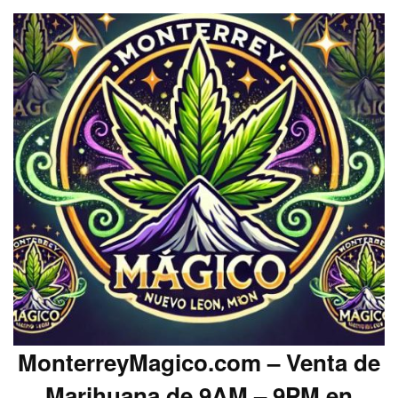
MonterreyMagico.com – Venta de
Marihuana de 9AM – 9PM en