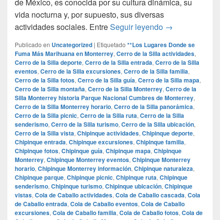
de México, es conocida por su cultura dinámica, su
vida nocturna y, por supuesto, sus diversas
**Los Lugares 
actividades sociales. Entre
Seguir leyendo
→
Publicado en
Uncategorized
|
Etiquetado
**Los Lugares Donde se
Fuma Más Marihuana en Monterrey
,
Cerro de la Silla actividades
,
Cerro de la Silla deporte
,
Cerro de la Silla entrada
,
Cerro de la Silla
eventos
,
Cerro de la Silla excursiones
,
Cerro de la Silla familia
,
Cerro de la Silla fotos
,
Cerro de la Silla guía
,
Cerro de la Silla mapa
,
Cerro de la Silla montaña
,
Cerro de la Silla Monterrey
,
Cerro de la
Silla Monterrey historia Parque Nacional Cumbres de Monterrey
,
Cerro de la Silla Monterrey horario
,
Cerro de la Silla panorámica
,
Cerro de la Silla picnic
,
Cerro de la Silla ruta
,
Cerro de la Silla
senderismo
,
Cerro de la Silla turismo
,
Cerro de la Silla ubicación
,
Cerro de la Silla vista
,
Chipinque actividades
,
Chipinque deporte
,
Chipinque entrada
,
Chipinque excursiones
,
Chipinque familia
,
Chipinque fotos
,
Chipinque guía
,
Chipinque mapa
,
Chipinque
Monterrey
,
Chipinque Monterrey eventos
,
Chipinque Monterrey
horario
,
Chipinque Monterrey información
,
Chipinque naturaleza
,
Chipinque parque
,
Chipinque picnic
,
Chipinque ruta
,
Chipinque
senderismo
,
Chipinque turismo
,
Chipinque ubicación
,
Chipinque
vistas
,
Cola de Caballo actividades
,
Cola de Caballo cascada
,
Cola
de Caballo entrada
,
Cola de Caballo eventos
,
Cola de Caballo
excursiones
,
Cola de Caballo familia
,
Cola de Caballo fotos
,
Cola de