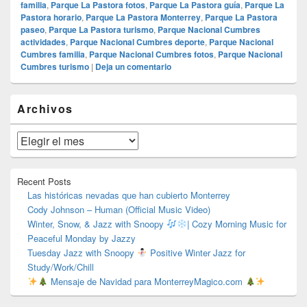
familia
,
Parque La Pastora fotos
,
Parque La Pastora guía
,
Parque La
Pastora horario
,
Parque La Pastora Monterrey
,
Parque La Pastora
paseo
,
Parque La Pastora turismo
,
Parque Nacional Cumbres
actividades
,
Parque Nacional Cumbres deporte
,
Parque Nacional
Cumbres familia
,
Parque Nacional Cumbres fotos
,
Parque Nacional
Cumbres turismo
|
Deja un comentario
El
Archivos
área
de
widget
Archivos
barra
lateral
primaria
Recent Posts
Las históricas nevadas que han cubierto Monterrey
Cody Johnson – Human (Official Music Video)
Winter, Snow, & Jazz with Snoopy
| Cozy Morning Music for
Peaceful Monday by Jazzy
Tuesday Jazz with Snoopy
Positive Winter Jazz for
Study/Work/Chill
Mensaje de Navidad para MonterreyMagico.com