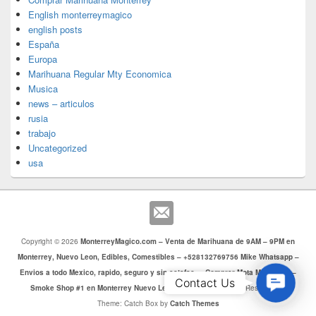
English monterreymagico
english posts
España
Europa
Marihuana Regular Mty Economica
Musica
news – articulos
rusia
trabajo
Uncategorized
usa
Copyright © 2026
MonterreyMagico.com – Venta de Marihuana de 9AM – 9PM en
Monterrey, Nuevo Leon, Edibles, Comestibles – +528132769756 Mike Whatsapp –
Envios a todo Mexico, rapido, seguro y sin estafas. – Comprar Mota Monterrey –
Contac
Contact Us
Smoke Shop #1 en Monterrey Nuevo Leon
. Todos los Derechos Reservados.
Us
Theme: Catch Box by
Catch Themes