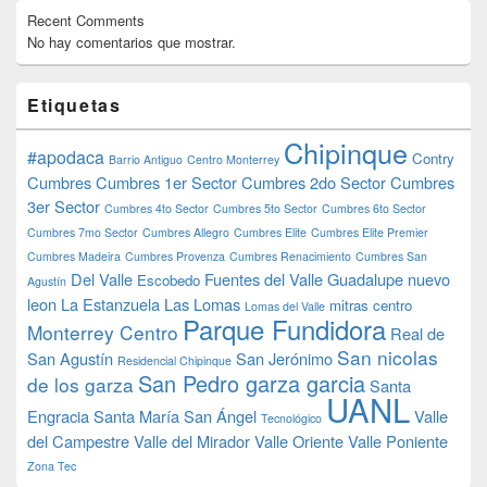
Recent Comments
No hay comentarios que mostrar.
Etiquetas
Chipinque
#apodaca
Contry
Barrio Antiguo
Centro Monterrey
Cumbres
Cumbres 1er Sector
Cumbres 2do Sector
Cumbres
3er Sector
Cumbres 4to Sector
Cumbres 5to Sector
Cumbres 6to Sector
Cumbres 7mo Sector
Cumbres Allegro
Cumbres Elite
Cumbres Elite Premier
Cumbres Madeira
Cumbres Provenza
Cumbres Renacimiento
Cumbres San
Del Valle
Fuentes del Valle
Guadalupe nuevo
Escobedo
Agustín
leon
La Estanzuela
Las Lomas
mitras centro
Lomas del Valle
Parque Fundidora
Monterrey Centro
Real de
San nicolas
San Agustín
San Jerónimo
Residencial Chipinque
San Pedro garza garcia
de los garza
Santa
UANL
Engracia
Santa María
San Ángel
Valle
Tecnológico
del Campestre
Valle del Mirador
Valle Oriente
Valle Poniente
Zona Tec