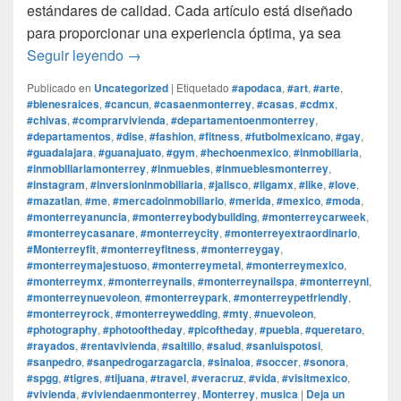
estándares de calidad. Cada artículo está diseñado
para proporcionar una experiencia óptima, ya sea
¿Por que Monterrey Magico es la mejor tie
Seguir leyendo
→
Publicado en
Uncategorized
|
Etiquetado
#apodaca
,
#art
,
#arte
,
#bienesraices
,
#cancun
,
#casaenmonterrey
,
#casas
,
#cdmx
,
#chivas
,
#comprarvivienda
,
#departamentoenmonterrey
,
#departamentos
,
#dise
,
#fashion
,
#fitness
,
#futbolmexicano
,
#gay
,
#guadalajara
,
#guanajuato
,
#gym
,
#hechoenmexico
,
#inmobiliaria
,
#inmobiliariamonterrey
,
#inmuebles
,
#inmueblesmonterrey
,
#instagram
,
#inversioninmobiliaria
,
#jalisco
,
#ligamx
,
#like
,
#love
,
#mazatlan
,
#me
,
#mercadoinmobiliario
,
#merida
,
#mexico
,
#moda
,
#monterreyanuncia
,
#monterreybodybuilding
,
#monterreycarweek
,
#monterreycasanare
,
#monterreycity
,
#monterreyextraordinario
,
#Monterreyfit
,
#monterreyfitness
,
#monterreygay
,
#monterreymajestuoso
,
#monterreymetal
,
#monterreymexico
,
#monterreymx
,
#monterreynails
,
#monterreynailspa
,
#monterreynl
,
#monterreynuevoleon
,
#monterreypark
,
#monterreypetfriendly
,
#monterreyrock
,
#monterreywedding
,
#mty
,
#nuevoleon
,
#photography
,
#photooftheday
,
#picoftheday
,
#puebla
,
#queretaro
,
#rayados
,
#rentavivienda
,
#saltillo
,
#salud
,
#sanluispotosi
,
#sanpedro
,
#sanpedrogarzagarcia
,
#sinaloa
,
#soccer
,
#sonora
,
#spgg
,
#tigres
,
#tijuana
,
#travel
,
#veracruz
,
#vida
,
#visitmexico
,
#vivienda
,
#viviendaenmonterrey
,
Monterrey
,
musica
|
Deja un