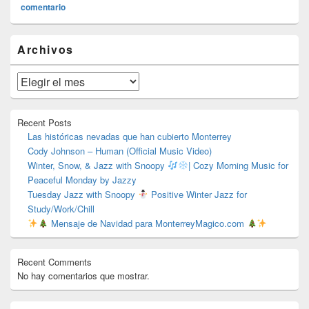
comentario
El
Archivos
área
de
widget
Archivos
barra
lateral
primaria
Recent Posts
Las históricas nevadas que han cubierto Monterrey
Cody Johnson – Human (Official Music Video)
Winter, Snow, & Jazz with Snoopy
| Cozy Morning Music for
Peaceful Monday by Jazzy
Tuesday Jazz with Snoopy
Positive Winter Jazz for
Study/Work/Chill
Mensaje de Navidad para MonterreyMagico.com
Recent Comments
No hay comentarios que mostrar.