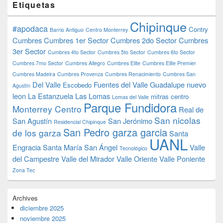
Etiquetas
Chipinque
#apodaca
Contry
Barrio Antiguo
Centro Monterrey
Cumbres
Cumbres 1er Sector
Cumbres 2do Sector
Cumbres
3er Sector
Cumbres 4to Sector
Cumbres 5to Sector
Cumbres 6to Sector
Cumbres 7mo Sector
Cumbres Allegro
Cumbres Elite
Cumbres Elite Premier
Cumbres Madeira
Cumbres Provenza
Cumbres Renacimiento
Cumbres San
Del Valle
Fuentes del Valle
Guadalupe nuevo
Escobedo
Agustín
leon
La Estanzuela
Las Lomas
mitras centro
Lomas del Valle
Parque Fundidora
Monterrey Centro
Real de
San nicolas
San Agustín
San Jerónimo
Residencial Chipinque
San Pedro garza garcia
de los garza
Santa
UANL
Engracia
Santa María
San Ángel
Valle
Tecnológico
del Campestre
Valle del Mirador
Valle Oriente
Valle Poniente
Zona Tec
Archives
diciembre 2025
noviembre 2025