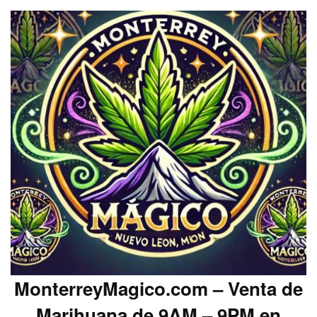
MonterreyMagico.com – Venta de
Marihuana de 9AM – 9PM en