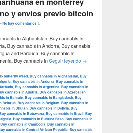
arihuana en monterrey
o y envios previo bitcoin
—
No hay comentarios ↓
cannabis in Afghanistan, Buy cannabis in
ria, Buy cannabis in Andorra, Buy cannabis
tigua and Barbuda, Buy cannabis in
Donde comprar marihuan
rmenia, Buy cannabis in
Seguir leyendo
→
do
butterfly weed
,
Buy cannabis in Afghanistan
,
Buy
Algeria
,
Buy cannabis in Andorra
,
Buy cannabis in
 Barbuda
,
Buy cannabis in Argentina
,
Buy cannabis in
uy cannabis in Austria
,
Buy cannabis in Azerbaijan
,
is in Bahrain
,
Buy cannabis in Bangladesh
,
Buy
n Belarus
,
Buy cannabis in Belgium
,
Buy cannabis in
nnabis in Bhutan
,
Buy cannabis in Bolivia
,
Buy
Buy cannabis in Botswana
,
Buy cannabis in Brazil
,
Buy
ulgaria
,
Buy cannabis in Burkina Faso
,
Buy cannabis in
,
Buy cannabis in Cambodia
,
Buy cannabis in
uy cannabis in Central African Republic
,
Buy cannabis