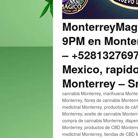
MonterreyMagi
9PM en Monter
– +5281327697
Mexico, rapido
Monterrey – 
cannabis Monterrey, marihuana Monter
Monterrey, flores de cannabis Monterr
medicinal Monterrey, productos de cá
Monterrey, aceite de cannabis Monter
compra de cannabis Monterrey, dispen
Monterrey, productos de CBD Monterre
medicinal Monterrey, tiendas de CBD 