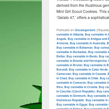
derived from the illustrious g
Mint Girl Scout Cookies. This 
‘Gelato 47,’ offers a sophistica
Publicado en
Uncategorized
|
Etiqueta
cannabis in Albania
,
Buy cannabis in 
Angola
,
Buy cannabis in Antigua and
Armenia
,
Buy cannabis in Australia
,
B
Buy cannabis in Bahamas
,
Buy cannab
cannabis in Barbados
,
Buy cannabis i
Belize
,
Buy cannabis in Benin
,
Buy ca
cannabis in Bosnia and Herzegovina
,
cannabis in Brunei
,
Buy cannabis in B
Burundi
,
Buy cannabis in Cabo Verde
Cameroon
,
Buy cannabis in Canada
,
B
in Chad
,
Buy cannabis in Chile
,
Buy ca
cannabis in Comoros
,
Buy cannabis i
Rica
,
Buy cannabis in Croatia
,
Buy ca
in Czechia (Czech Republic)
,
Buy cann
cannabis in Denmark
,
Buy cannabis in
Dominican Republic
,
Buy cannabis in 
Buy cannabis in Egypt
,
Buy cannabis i
cannabis in Eritrea
,
Buy cannabis in E