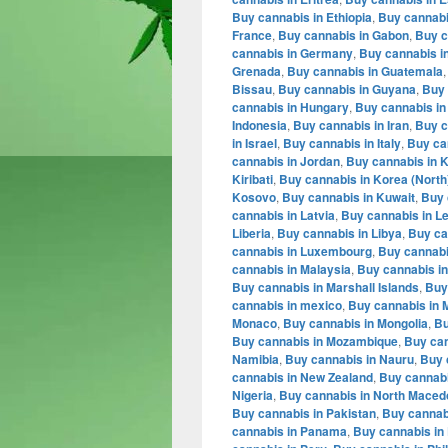
Buy cannabis in Ethiopia
,
Buy cannabis
France
,
Buy cannabis in Gabon
,
Buy c
cannabis in Germany
,
Buy cannabis i
Grenada
,
Buy cannabis in Guatemala
Bissau
,
Buy cannabis in Guyana
,
Buy 
cannabis in Hungary
,
Buy cannabis in
Indonesia
,
Buy cannabis in Iran
,
Buy c
in Israel
,
Buy cannabis in Italy
,
Buy ca
cannabis in Jordan
,
Buy cannabis in 
Kiribati
,
Buy cannabis in Korea (North
Kosovo
,
Buy cannabis in Kuwait
,
Buy 
cannabis in Latvia
,
Buy cannabis in L
Liberia
,
Buy cannabis in Libya
,
Buy ca
cannabis in Luxembourg
,
Buy cannabi
cannabis in Malaysia
,
Buy cannabis in
Buy cannabis in Marshall Islands
,
Buy
cannabis in mexico
,
Buy cannabis in 
Monaco
,
Buy cannabis in Mongolia
,
Bu
Buy cannabis in Mozambique
,
Buy can
Namibia
,
Buy cannabis in Nauru
,
Buy 
cannabis in New Zealand
,
Buy cannabi
Nigeria
,
Buy cannabis in North Maced
Buy cannabis in Pakistan
,
Buy cannabi
cannabis in Panama
,
Buy cannabis in