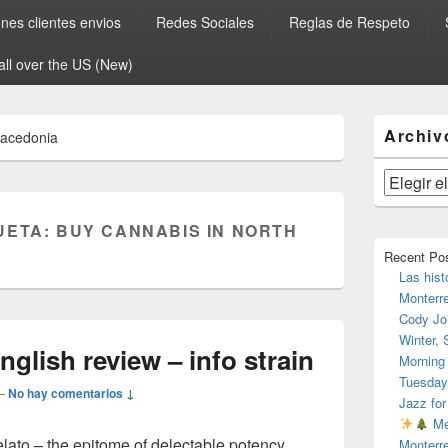
es clientes envios
Redes Sociales
Reglas de Respeto
all over the US (New)
El
Archiv
Macedonia
área
de
widget
Archivos
barra
lateral
UETA:
BUY CANNABIS IN NORTH
primaria
Recent Po
Las hist
Monterr
Cody Jo
Winter,
nglish review – info strain
Morning
Tuesday
—
No hay comentarios ↓
Jazz for
Me
elato – the epitome of delectable potency
Monterr