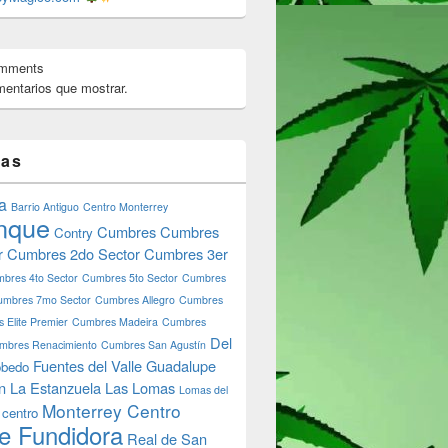
omments
fo strain
entarios que mostrar.
tas
a
Barrio Antiguo
Centro Monterrey
nque
Cumbres
Cumbres
Contry
r
Cumbres 2do Sector
Cumbres 3er
bres 4to Sector
Cumbres 5to Sector
Cumbres
umbres 7mo Sector
Cumbres Allegro
Cumbres
 Elite Premier
Cumbres Madeira
Cumbres
Del
mbres Renacimiento
Cumbres San Agustín
Fuentes del Valle
Guadalupe
bedo
n
La Estanzuela
Las Lomas
Lomas del
Monterrey Centro
 centro
e Fundidora
Real de San