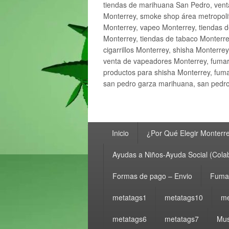
tiendas de marihuana San Pedro, ven
Monterrey, smoke shop área metropolit
Monterrey, vapeo Monterrey, tiendas d
Monterrey, tiendas de tabaco Monterre
cigarrillos Monterrey, shisha Monterre
venta de vapeadores Monterrey, fumar
productos para shisha Monterrey, fum
san pedro garza marihuana, san pedro 
Menú
Inicio
¿Por Qué Elegir Monterr
principal
Ayudas a Niños-Ayuda Social (Cola
Formas de pago – Envio
Fumar
metatags1
metatags10
me
metatags6
metatags7
Mus