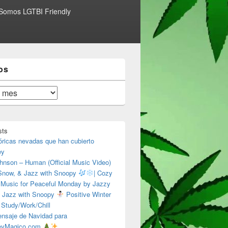
Somos LGTBI Friendly
os
sts
óricas nevadas que han cubierto
ey
hnson – Human (Official Music Video)
 Snow, & Jazz with Snoopy
| Cozy
 Music for Peaceful Monday by Jazzy
 Jazz with Snoopy
Positive Winter
 Study/Work/Chill
nsaje de Navidad para
eyMagico.com