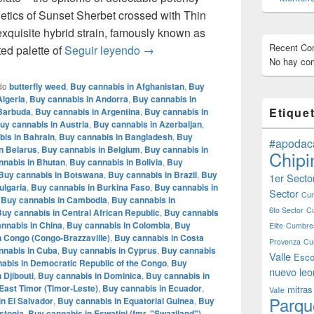
enetics of Sunset Sherbet crossed with Thin
exquisite hybrid strain, famously known as
Recent C
Mochi Gelatto – English review – in
ted palette of
Seguir leyendo
→
No hay com
do
butterfly weed
,
Buy cannabis in Afghanistan
,
Buy
Algeria
,
Buy cannabis in Andorra
,
Buy cannabis in
Etique
 Barbuda
,
Buy cannabis in Argentina
,
Buy cannabis in
uy cannabis in Austria
,
Buy cannabis in Azerbaijan
,
is in Bahrain
,
Buy cannabis in Bangladesh
,
Buy
#apodac
n Belarus
,
Buy cannabis in Belgium
,
Buy cannabis in
Chipi
nnabis in Bhutan
,
Buy cannabis in Bolivia
,
Buy
Buy cannabis in Botswana
,
Buy cannabis in Brazil
,
Buy
1er Secto
ulgaria
,
Buy cannabis in Burkina Faso
,
Buy cannabis in
Sector
Cum
,
Buy cannabis in Cambodia
,
Buy cannabis in
6to Sector
C
uy cannabis in Central African Republic
,
Buy cannabis
nnabis in China
,
Buy cannabis in Colombia
,
Buy
Elite
Cumbres
n Congo (Congo-Brazzaville)
,
Buy cannabis in Costa
Provenza
Cu
nnabis in Cuba
,
Buy cannabis in Cyprus
,
Buy cannabis
Valle
Esco
abis in Democratic Republic of the Congo
,
Buy
nuevo leo
 Djibouti
,
Buy cannabis in Dominica
,
Buy cannabis in
East Timor (Timor-Leste)
,
Buy cannabis in Ecuador
,
mitras
Valle
Parqu
n El Salvador
,
Buy cannabis in Equatorial Guinea
,
Buy
stonia
,
Buy cannabis in Eswatini (fmr. "Swaziland")
,