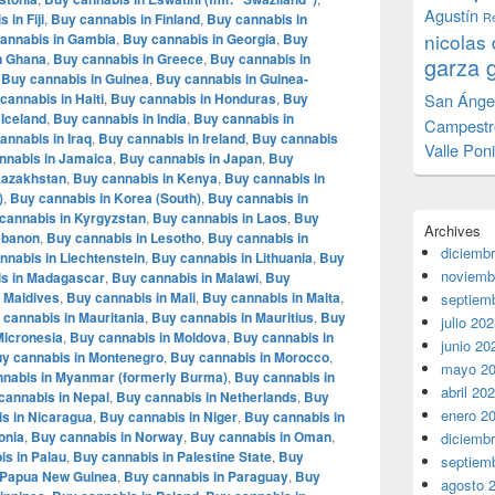
Agustín
 in Fiji
,
Buy cannabis in Finland
,
Buy cannabis in
Re
nicolas 
annabis in Gambia
,
Buy cannabis in Georgia
,
Buy
n Ghana
,
Buy cannabis in Greece
,
Buy cannabis in
garza 
,
Buy cannabis in Guinea
,
Buy cannabis in Guinea-
cannabis in Haiti
,
Buy cannabis in Honduras
,
Buy
San Ánge
 Iceland
,
Buy cannabis in India
,
Buy cannabis in
Campestr
annabis in Iraq
,
Buy cannabis in Ireland
,
Buy cannabis
Valle Pon
nnabis in Jamaica
,
Buy cannabis in Japan
,
Buy
Kazakhstan
,
Buy cannabis in Kenya
,
Buy cannabis in
)
,
Buy cannabis in Korea (South)
,
Buy cannabis in
cannabis in Kyrgyzstan
,
Buy cannabis in Laos
,
Buy
Archives
ebanon
,
Buy cannabis in Lesotho
,
Buy cannabis in
diciemb
nnabis in Liechtenstein
,
Buy cannabis in Lithuania
,
Buy
noviemb
s in Madagascar
,
Buy cannabis in Malawi
,
Buy
 Maldives
,
Buy cannabis in Mali
,
Buy cannabis in Malta
,
septiem
 cannabis in Mauritania
,
Buy cannabis in Mauritius
,
Buy
julio 20
Micronesia
,
Buy cannabis in Moldova
,
Buy cannabis in
junio 20
y cannabis in Montenegro
,
Buy cannabis in Morocco
,
mayo 2
nabis in Myanmar (formerly Burma)
,
Buy cannabis in
abril 20
cannabis in Nepal
,
Buy cannabis in Netherlands
,
Buy
enero 2
s in Nicaragua
,
Buy cannabis in Niger
,
Buy cannabis in
onia
,
Buy cannabis in Norway
,
Buy cannabis in Oman
,
diciemb
s in Palau
,
Buy cannabis in Palestine State
,
Buy
septiem
 Papua New Guinea
,
Buy cannabis in Paraguay
,
Buy
agosto 