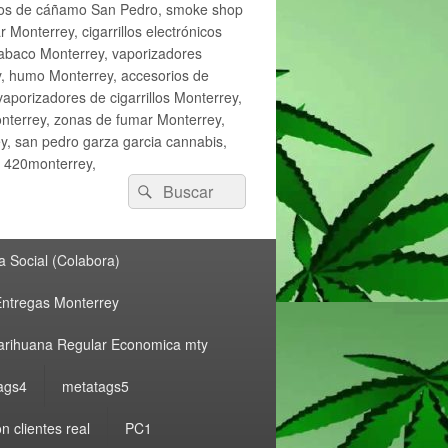
ctos de cáñamo San Pedro, smoke shop
onterrey, cigarrillos electrónicos
tabaco Monterrey, vaporizadores
y, humo Monterrey, accesorios de
vaporizadores de cigarrillos Monterrey,
nterrey, zonas de fumar Monterrey,
, san pedro garza garcia cannabis,
, 420monterrey,
Buscar
Buscar
por:
 Social (Colabora)
ntregas Monterrey
rihuana Regular Economica mty
ags4
metatags5
n clientes real
PC1