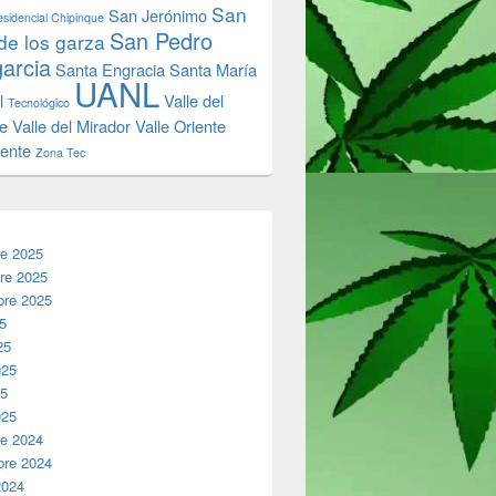
San
San Jerónimo
sidencial Chipinque
San Pedro
de los garza
garcia
Santa Engracia
Santa María
UANL
l
Valle del
Tecnológico
e
Valle del Mirador
Valle Oriente
iente
Zona Tec
re 2025
re 2025
bre 2025
25
25
025
25
025
re 2024
bre 2024
2024