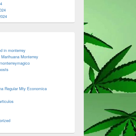
24
024
2024
d in monterrey
 Marihuana Monterrey
 monterreymagico
posts
na Regular Mty Economica
rticulos
orized