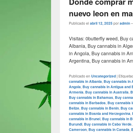
Donde comprar m
nuevo leon en man
Publicado el
abril 12, 2025
por
admin
Visitas: 0butterfly weed, Buy 
Albania, Buy cannabis in Alge
in Angola, Buy cannabis in An
Argentina, Buy cannabis in A
Publicado en
Uncategorized
|
Etiqueta
cannabis in Albania
,
Buy cannabis in 
Angola
,
Buy cannabis in Antigua and
Armenia
,
Buy cannabis in Australia
,
B
Buy cannabis in Bahamas
,
Buy cannab
cannabis in Barbados
,
Buy cannabis i
Belize
,
Buy cannabis in Benin
,
Buy ca
cannabis in Bosnia and Herzegovina
,
cannabis in Brunei
,
Buy cannabis in B
Burundi
,
Buy cannabis in Cabo Verde
Cameroon
,
Buy cannabis in Canada
,
B