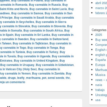
lippines
,
Buy cannabis in Poland
,
Buy cannabis in
abril 20
cannabis in Romania
,
Buy cannabis in Russia
,
Buy
marzo 2
Saint Kitts and Nevis
,
Buy cannabis in Saint Lucia
,
Buy
febrero 
enadines
,
Buy cannabis in Samoa
,
Buy cannabis in San
 Principe
,
Buy cannabis in Saudi Arabia
,
Buy cannabis
y cannabis in Seychelles
,
Buy cannabis in Sierra
y cannabis in Slovakia
,
Buy cannabis in Slovenia
,
Buy
Categories
nabis in Somalia
,
Buy cannabis in South Africa
,
Buy
2025
s in Spain
,
Buy cannabis in Sri Lanka
,
Buy cannabis in
 cannabis in Sweden
,
Buy cannabis in Switzerland
,
Buy wee
n Taiwan
,
Buy cannabis in Tajikistan
,
Buy cannabis in
Comprar
uy cannabis in Togo
,
Buy cannabis in Tonga
,
Buy
English
cannabis in Tunisia
,
Buy cannabis in Turkey
,
Buy
english 
is in Tuvalu
,
Buy cannabis in Uganda
,
Buy cannabis in
España
 Emirates
,
Buy cannabis in United Kingdom
,
Buy
Europa
,
Buy cannabis in Uruguay
,
Buy cannabis in Uzbekistan
,
 in Vatican City (Holy See)
,
Buy cannabis in
Marihua
Buy cannabis in Yemen
,
Buy cannabis in Zambia
,
Buy
Musica
abis
,
drugs
,
leafly
,
marihuana
,
pot
,
sensi seeds
,
thc
,
news – a
Deja un comentario
rusia
trabajo
Uncateg
usa