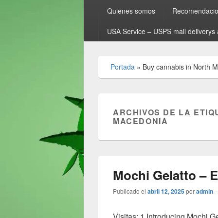
Quienes somos
Recomendacion
USA Service – USPS mail deliverys 
Portada
»
Buy cannabis in North 
ARCHIVOS DE LA ETIQ
MACEDONIA
Mochi Gelatto – E
Publicado el
abril 12, 2025
por
admin
Visitas: 1 Introducing Mochi G