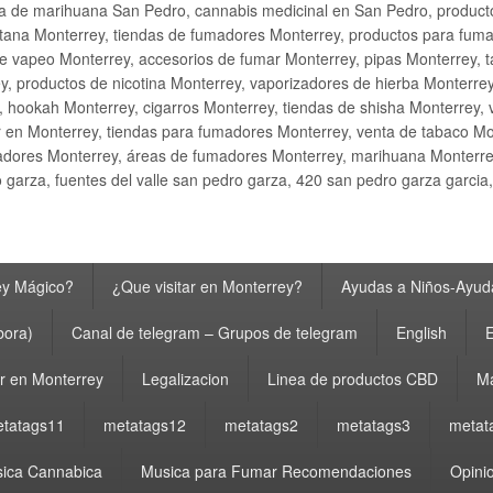
ta de marihuana San Pedro, cannabis medicinal en San Pedro, produ
ana Monterrey, tiendas de fumadores Monterrey, productos para fumar M
e vapeo Monterrey, accesorios de fumar Monterrey, pipas Monterrey, 
y, productos de nicotina Monterrey, vaporizadores de hierba Monterre
y, hookah Monterrey, cigarros Monterrey, tiendas de shisha Monterrey, 
 en Monterrey, tiendas para fumadores Monterrey, venta de tabaco Mo
adores Monterrey, áreas de fumadores Monterrey, marihuana Monterrey
garza, fuentes del valle san pedro garza, 420 san pedro garza garcia
ey Mágico?
¿Que visitar en Monterrey?
Ayudas a Niños-Ayuda
bora)
Canal de telegram – Grupos de telegram
English
E
 en Monterrey
Legalizacion
Linea de productos CBD
Ma
tatags11
metatags12
metatags2
metatags3
metat
ica Cannabica
Musica para Fumar Recomendaciones
Opinio