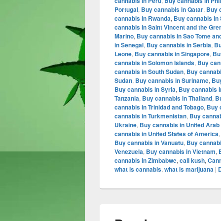
cannabis in Peru
,
Buy cannabis in Phi
Portugal
,
Buy cannabis in Qatar
,
Buy 
cannabis in Rwanda
,
Buy cannabis in 
cannabis in Saint Vincent and the Gr
Marino
,
Buy cannabis in Sao Tome and
in Senegal
,
Buy cannabis in Serbia
,
Bu
Leone
,
Buy cannabis in Singapore
,
Bu
cannabis in Solomon Islands
,
Buy can
cannabis in South Sudan
,
Buy cannabi
Sudan
,
Buy cannabis in Suriname
,
Buy
Buy cannabis in Syria
,
Buy cannabis i
Tanzania
,
Buy cannabis in Thailand
,
B
cannabis in Trinidad and Tobago
,
Buy 
cannabis in Turkmenistan
,
Buy cannab
Ukraine
,
Buy cannabis in United Arab
cannabis in United States of America
Buy cannabis in Vanuatu
,
Buy cannabis
Venezuela
,
Buy cannabis in Vietnam
,
cannabis in Zimbabwe
,
cali kush
,
Cann
what is cannabis
,
what is marijuana
|