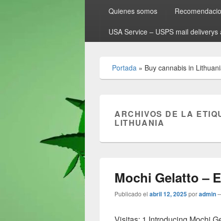
Quienes somos
Recomendacion
USA Service – USPS mail deliverys 
Portada
»
Buy cannabis in Lithuan
ARCHIVOS DE LA ETIQ
LITHUANIA
Mochi Gelatto – E
Publicado el
abril 12, 2025
por
admin
Visitas: 1 Introducing Mochi G