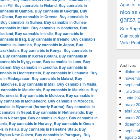
Agustín
 in Fiji
,
Buy cannabis in Finland
,
Buy cannabis in
Re
nicolas 
annabis in Gambia
,
Buy cannabis in Georgia
,
Buy
n Ghana
,
Buy cannabis in Greece
,
Buy cannabis in
garza 
,
Buy cannabis in Guinea
,
Buy cannabis in Guinea-
cannabis in Haiti
,
Buy cannabis in Honduras
,
Buy
San Ánge
 Iceland
,
Buy cannabis in India
,
Buy cannabis in
Campestr
annabis in Iraq
,
Buy cannabis in Ireland
,
Buy cannabis
Valle Pon
nnabis in Jamaica
,
Buy cannabis in Japan
,
Buy
Kazakhstan
,
Buy cannabis in Kenya
,
Buy cannabis in
)
,
Buy cannabis in Korea (South)
,
Buy cannabis in
cannabis in Kyrgyzstan
,
Buy cannabis in Laos
,
Buy
Archives
ebanon
,
Buy cannabis in Lesotho
,
Buy cannabis in
diciemb
nnabis in Liechtenstein
,
Buy cannabis in Lithuania
,
Buy
noviemb
s in Madagascar
,
Buy cannabis in Malawi
,
Buy
 Maldives
,
Buy cannabis in Mali
,
Buy cannabis in Malta
,
septiem
 cannabis in Mauritania
,
Buy cannabis in Mauritius
,
Buy
julio 20
Micronesia
,
Buy cannabis in Moldova
,
Buy cannabis in
junio 20
y cannabis in Montenegro
,
Buy cannabis in Morocco
,
mayo 2
nabis in Myanmar (formerly Burma)
,
Buy cannabis in
abril 20
cannabis in Nepal
,
Buy cannabis in Netherlands
,
Buy
enero 2
s in Nicaragua
,
Buy cannabis in Niger
,
Buy cannabis in
onia
,
Buy cannabis in Norway
,
Buy cannabis in Oman
,
diciemb
s in Palau
,
Buy cannabis in Palestine State
,
Buy
septiem
 Papua New Guinea
,
Buy cannabis in Paraguay
,
Buy
agosto 