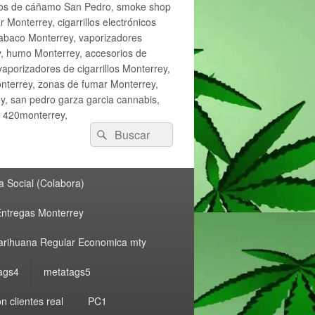
ctos de cáñamo San Pedro, smoke shop
onterrey, cigarrillos electrónicos
tabaco Monterrey, vaporizadores
y, humo Monterrey, accesorios de
vaporizadores de cigarrillos Monterrey,
nterrey, zonas de fumar Monterrey,
, san pedro garza garcia cannabis,
, 420monterrey,
Buscar
Buscar
por:
 Social (Colabora)
ntregas Monterrey
rihuana Regular Economica mty
ags4
metatags5
n clientes real
PC1