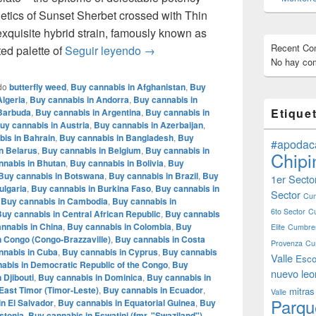
enetics of Sunset Sherbet crossed with Thin
exquisite hybrid strain, famously known as
Recent C
Mochi Gelatto – English review – in
ted palette of
Seguir leyendo
→
No hay com
do
butterfly weed
,
Buy cannabis in Afghanistan
,
Buy
Algeria
,
Buy cannabis in Andorra
,
Buy cannabis in
Etique
 Barbuda
,
Buy cannabis in Argentina
,
Buy cannabis in
uy cannabis in Austria
,
Buy cannabis in Azerbaijan
,
is in Bahrain
,
Buy cannabis in Bangladesh
,
Buy
#apodac
n Belarus
,
Buy cannabis in Belgium
,
Buy cannabis in
Chipi
nnabis in Bhutan
,
Buy cannabis in Bolivia
,
Buy
Buy cannabis in Botswana
,
Buy cannabis in Brazil
,
Buy
1er Secto
ulgaria
,
Buy cannabis in Burkina Faso
,
Buy cannabis in
Sector
Cum
,
Buy cannabis in Cambodia
,
Buy cannabis in
6to Sector
C
uy cannabis in Central African Republic
,
Buy cannabis
nnabis in China
,
Buy cannabis in Colombia
,
Buy
Elite
Cumbres
n Congo (Congo-Brazzaville)
,
Buy cannabis in Costa
Provenza
Cu
nnabis in Cuba
,
Buy cannabis in Cyprus
,
Buy cannabis
Valle
Esco
abis in Democratic Republic of the Congo
,
Buy
nuevo leo
 Djibouti
,
Buy cannabis in Dominica
,
Buy cannabis in
East Timor (Timor-Leste)
,
Buy cannabis in Ecuador
,
mitras
Valle
Parqu
n El Salvador
,
Buy cannabis in Equatorial Guinea
,
Buy
stonia
,
Buy cannabis in Eswatini (fmr. "Swaziland")
,