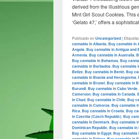
derived from the illustrious g
Mint Girl Scout Cookies. This 
‘Gelato 47,’ offers a sophistica
Publicado en
Uncategorized
|
Etiqueta
cannabis in Albania
,
Buy cannabis in 
Angola
,
Buy cannabis in Antigua and
Armenia
,
Buy cannabis in Australia
,
B
Buy cannabis in Bahamas
,
Buy cannab
cannabis in Barbados
,
Buy cannabis i
Belize
,
Buy cannabis in Benin
,
Buy ca
cannabis in Bosnia and Herzegovina
,
cannabis in Brunei
,
Buy cannabis in B
Burundi
,
Buy cannabis in Cabo Verde
Cameroon
,
Buy cannabis in Canada
,
B
in Chad
,
Buy cannabis in Chile
,
Buy ca
cannabis in Comoros
,
Buy cannabis i
Rica
,
Buy cannabis in Croatia
,
Buy ca
in Czechia (Czech Republic)
,
Buy cann
cannabis in Denmark
,
Buy cannabis in
Dominican Republic
,
Buy cannabis in 
Buy cannabis in Egypt
,
Buy cannabis i
cannabis in Eritrea
,
Buy cannabis in E