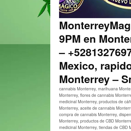
MonterreyMagi
9PM en Monter
– +5281327697
Mexico, rapido
Monterrey – 
cannabis Monterrey, marihuana Monter
Monterrey, flores de cannabis Monterr
medicinal Monterrey, productos de cá
Monterrey, aceite de cannabis Monter
compra de cannabis Monterrey, dispen
Monterrey, productos de CBD Monterre
medicinal Monterrey, tiendas de CBD 