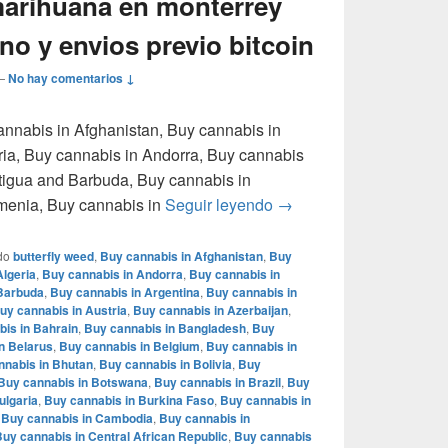
arihuana en monterrey
o y envios previo bitcoin
—
No hay comentarios ↓
cannabis in Afghanistan, Buy cannabis in
ria, Buy cannabis in Andorra, Buy cannabis
tigua and Barbuda, Buy cannabis in
Donde comprar marihuan
rmenia, Buy cannabis in
Seguir leyendo
→
do
butterfly weed
,
Buy cannabis in Afghanistan
,
Buy
Algeria
,
Buy cannabis in Andorra
,
Buy cannabis in
 Barbuda
,
Buy cannabis in Argentina
,
Buy cannabis in
uy cannabis in Austria
,
Buy cannabis in Azerbaijan
,
is in Bahrain
,
Buy cannabis in Bangladesh
,
Buy
n Belarus
,
Buy cannabis in Belgium
,
Buy cannabis in
nnabis in Bhutan
,
Buy cannabis in Bolivia
,
Buy
Buy cannabis in Botswana
,
Buy cannabis in Brazil
,
Buy
ulgaria
,
Buy cannabis in Burkina Faso
,
Buy cannabis in
,
Buy cannabis in Cambodia
,
Buy cannabis in
uy cannabis in Central African Republic
,
Buy cannabis