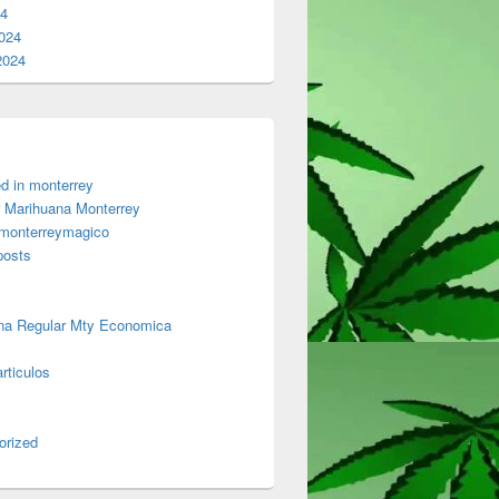
24
024
2024
d in monterrey
 Marihuana Monterrey
 monterreymagico
posts
na Regular Mty Economica
rticulos
orized