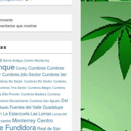
omments
fo strain
entarios que mostrar.
tas
a
Barrio Antiguo
Centro Monterrey
nque
Cumbres
Cumbres
Contry
r
Cumbres 2do Sector
Cumbres 3er
bres 4to Sector
Cumbres 5to Sector
Cumbres
umbres 7mo Sector
Cumbres Allegro
Cumbres
 Elite Premier
Cumbres Madeira
Cumbres
Del
mbres Renacimiento
Cumbres San Agustín
Fuentes del Valle
Guadalupe
bedo
n
La Estanzuela
Las Lomas
Lomas del
Monterrey Centro
 centro
e Fundidora
Real de San