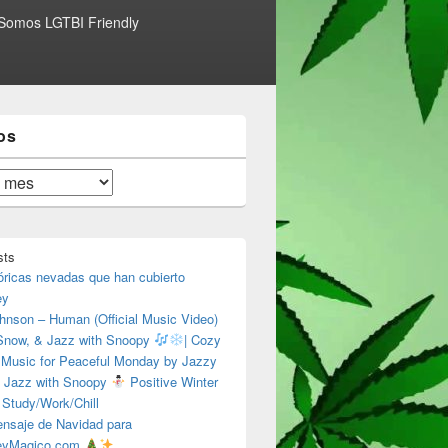
Somos LGTBI Friendly
os
sts
óricas nevadas que han cubierto
ey
hnson – Human (Official Music Video)
 Snow, & Jazz with Snoopy
| Cozy
 Music for Peaceful Monday by Jazzy
 Jazz with Snoopy
Positive Winter
 Study/Work/Chill
nsaje de Navidad para
eyMagico.com