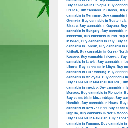
Buy cannabis in Ethiopia
,
Buy cannabis
France
,
Buy cannabis in Gabon
,
Buy c
cannabis in Germany
,
Buy cannabis i
Grenada
,
Buy cannabis in Guatemala
Bissau
,
Buy cannabis in Guyana
,
Buy 
cannabis in Hungary
,
Buy cannabis in
Indonesia
,
Buy cannabis in Iran
,
Buy c
in Israel
,
Buy cannabis in Italy
,
Buy ca
cannabis in Jordan
,
Buy cannabis in 
Kiribati
,
Buy cannabis in Korea (North
Kosovo
,
Buy cannabis in Kuwait
,
Buy 
cannabis in Latvia
,
Buy cannabis in L
Liberia
,
Buy cannabis in Libya
,
Buy ca
cannabis in Luxembourg
,
Buy cannabi
cannabis in Malaysia
,
Buy cannabis in
Buy cannabis in Marshall Islands
,
Buy
cannabis in mexico
,
Buy cannabis in 
Monaco
,
Buy cannabis in Mongolia
,
Bu
Buy cannabis in Mozambique
,
Buy can
Namibia
,
Buy cannabis in Nauru
,
Buy 
cannabis in New Zealand
,
Buy cannabi
Nigeria
,
Buy cannabis in North Maced
Buy cannabis in Pakistan
,
Buy cannabi
cannabis in Panama
,
Buy cannabis in