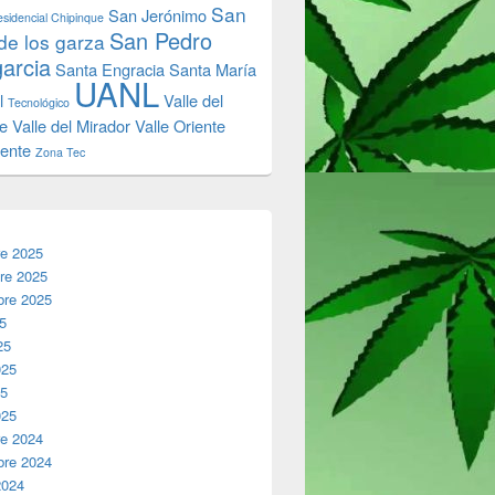
San
San Jerónimo
sidencial Chipinque
San Pedro
de los garza
garcia
Santa Engracia
Santa María
UANL
l
Valle del
Tecnológico
e
Valle del Mirador
Valle Oriente
iente
Zona Tec
re 2025
re 2025
bre 2025
25
25
025
25
025
re 2024
bre 2024
2024