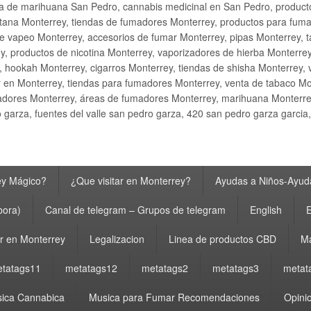
ta de marihuana San Pedro, cannabis medicinal en San Pedro, produ
ana Monterrey, tiendas de fumadores Monterrey, productos para fumar M
e vapeo Monterrey, accesorios de fumar Monterrey, pipas Monterrey, 
y, productos de nicotina Monterrey, vaporizadores de hierba Monterre
y, hookah Monterrey, cigarros Monterrey, tiendas de shisha Monterrey, 
 en Monterrey, tiendas para fumadores Monterrey, venta de tabaco Mo
adores Monterrey, áreas de fumadores Monterrey, marihuana Monterrey
garza, fuentes del valle san pedro garza, 420 san pedro garza garcia
ey Mágico?
¿Que visitar en Monterrey?
Ayudas a Niños-Ayuda
bora)
Canal de telegram – Grupos de telegram
English
E
 en Monterrey
Legalizacion
Linea de productos CBD
Ma
tatags11
metatags12
metatags2
metatags3
metat
ica Cannabica
Musica para Fumar Recomendaciones
Opinio