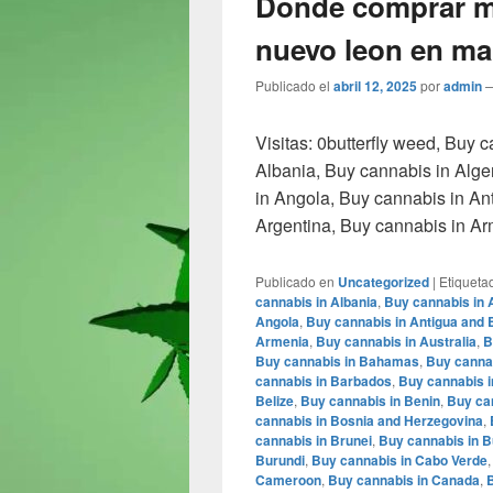
Donde comprar m
nuevo leon en man
Publicado el
abril 12, 2025
por
admin
Visitas: 0butterfly weed, Buy 
Albania, Buy cannabis in Alge
in Angola, Buy cannabis in An
Argentina, Buy cannabis in A
Publicado en
Uncategorized
|
Etiqueta
cannabis in Albania
,
Buy cannabis in 
Angola
,
Buy cannabis in Antigua and
Armenia
,
Buy cannabis in Australia
,
B
Buy cannabis in Bahamas
,
Buy cannab
cannabis in Barbados
,
Buy cannabis i
Belize
,
Buy cannabis in Benin
,
Buy ca
cannabis in Bosnia and Herzegovina
,
cannabis in Brunei
,
Buy cannabis in B
Burundi
,
Buy cannabis in Cabo Verde
Cameroon
,
Buy cannabis in Canada
,
B