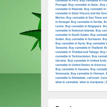
cannabis in Peru
,
Buy cannabis in Phi
Portugal
,
Buy cannabis in Qatar
,
Buy 
cannabis in Rwanda
,
Buy cannabis in 
cannabis in Saint Vincent and the Gr
Marino
,
Buy cannabis in Sao Tome and
in Senegal
,
Buy cannabis in Serbia
,
Bu
Leone
,
Buy cannabis in Singapore
,
Bu
cannabis in Solomon Islands
,
Buy can
cannabis in South Sudan
,
Buy cannabi
Sudan
,
Buy cannabis in Suriname
,
Buy
Buy cannabis in Syria
,
Buy cannabis i
Tanzania
,
Buy cannabis in Thailand
,
B
cannabis in Trinidad and Tobago
,
Buy 
cannabis in Turkmenistan
,
Buy cannab
Ukraine
,
Buy cannabis in United Arab
cannabis in United States of America
Buy cannabis in Vanuatu
,
Buy cannabis
Venezuela
,
Buy cannabis in Vietnam
,
cannabis in Zimbabwe
,
cali kush
,
Cann
what is cannabis
,
what is marijuana
|