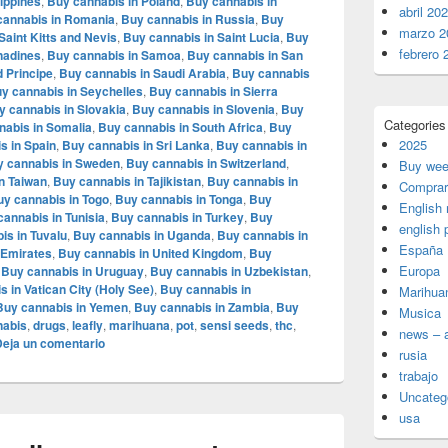
lippines
,
Buy cannabis in Poland
,
Buy cannabis in
abril 20
cannabis in Romania
,
Buy cannabis in Russia
,
Buy
marzo 2
Saint Kitts and Nevis
,
Buy cannabis in Saint Lucia
,
Buy
febrero 
enadines
,
Buy cannabis in Samoa
,
Buy cannabis in San
 Principe
,
Buy cannabis in Saudi Arabia
,
Buy cannabis
y cannabis in Seychelles
,
Buy cannabis in Sierra
y cannabis in Slovakia
,
Buy cannabis in Slovenia
,
Buy
Categories
nabis in Somalia
,
Buy cannabis in South Africa
,
Buy
2025
s in Spain
,
Buy cannabis in Sri Lanka
,
Buy cannabis in
 cannabis in Sweden
,
Buy cannabis in Switzerland
,
Buy wee
n Taiwan
,
Buy cannabis in Tajikistan
,
Buy cannabis in
Comprar
uy cannabis in Togo
,
Buy cannabis in Tonga
,
Buy
English
cannabis in Tunisia
,
Buy cannabis in Turkey
,
Buy
english 
is in Tuvalu
,
Buy cannabis in Uganda
,
Buy cannabis in
España
 Emirates
,
Buy cannabis in United Kingdom
,
Buy
Europa
,
Buy cannabis in Uruguay
,
Buy cannabis in Uzbekistan
,
 in Vatican City (Holy See)
,
Buy cannabis in
Marihua
Buy cannabis in Yemen
,
Buy cannabis in Zambia
,
Buy
Musica
abis
,
drugs
,
leafly
,
marihuana
,
pot
,
sensi seeds
,
thc
,
news – a
Deja un comentario
rusia
trabajo
Uncateg
usa