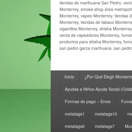
tiendas de marihuana San Pedro, ven
Monterrey, smoke shop área metropolit
Monterrey, vapeo Monterrey, tiendas d
Monterrey, tiendas de tabaco Monterre
cigarrillos Monterrey, shisha Monterre
venta de vapeadores Monterrey, fumar
productos para shisha Monterrey, fum
san pedro garza marihuana, san pedro 
Menú
Inicio
¿Por Qué Elegir Monterr
principal
Ayudas a Niños-Ayuda Social (Cola
Formas de pago – Envio
Fumar
metatags1
metatags10
me
metatags6
metatags7
Mus