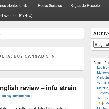
es clientes envios
Redes Sociales
Reglas de Respeto
all over the US (New)
El
Archiv
ia
área
de
widget
Archivos
barra
lateral
UETA:
BUY CANNABIS IN
primaria
Recent Po
Las hist
Monterr
Cody Jo
Winter,
nglish review – info strain
Morning
Tuesday
—
No hay comentarios ↓
Jazz for
Me
elato – the epitome of delectable potency
Monterr