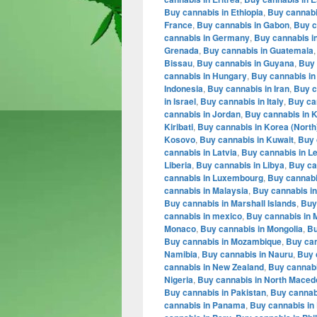
Buy cannabis in Ethiopia
,
Buy cannabis
France
,
Buy cannabis in Gabon
,
Buy c
cannabis in Germany
,
Buy cannabis i
Grenada
,
Buy cannabis in Guatemala
Bissau
,
Buy cannabis in Guyana
,
Buy 
cannabis in Hungary
,
Buy cannabis in
Indonesia
,
Buy cannabis in Iran
,
Buy c
in Israel
,
Buy cannabis in Italy
,
Buy ca
cannabis in Jordan
,
Buy cannabis in 
Kiribati
,
Buy cannabis in Korea (North
Kosovo
,
Buy cannabis in Kuwait
,
Buy 
cannabis in Latvia
,
Buy cannabis in L
Liberia
,
Buy cannabis in Libya
,
Buy ca
cannabis in Luxembourg
,
Buy cannabi
cannabis in Malaysia
,
Buy cannabis in
Buy cannabis in Marshall Islands
,
Buy
cannabis in mexico
,
Buy cannabis in 
Monaco
,
Buy cannabis in Mongolia
,
Bu
Buy cannabis in Mozambique
,
Buy can
Namibia
,
Buy cannabis in Nauru
,
Buy 
cannabis in New Zealand
,
Buy cannabi
Nigeria
,
Buy cannabis in North Maced
Buy cannabis in Pakistan
,
Buy cannabi
cannabis in Panama
,
Buy cannabis in