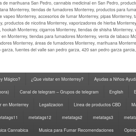
ta de marihuana San Pedro, cannabis medicinal en San Pedro, produ
ana Monterrey, tiendas de fumadores Monterrey, productos para fumar M
e vapeo Monterrey, accesorios de fumar Monterrey, pipas Monterrey, 
y, productos de nicotina Monterrey, vaporizadores de hierba Monterre
y, hookah Monterrey, cigarros Monterrey, tiendas de shisha Monterrey, 
 en Monterrey, tiendas para fumadores Monterrey, venta de tabaco Mo
adores Monterrey, áreas de fumadores Monterrey, marihuana Monterrey
garza, fuentes del valle san pedro garza, 420 san pedro garza garcia
ey Mágico?
¿Que visitar en Monterrey?
Ayudas a Niños-Ayuda
bora)
Canal de telegram – Grupos de telegram
English
E
 en Monterrey
Legalizacion
Linea de productos CBD
Ma
tatags11
metatags12
metatags2
metatags3
metat
ica Cannabica
Musica para Fumar Recomendaciones
Opinio