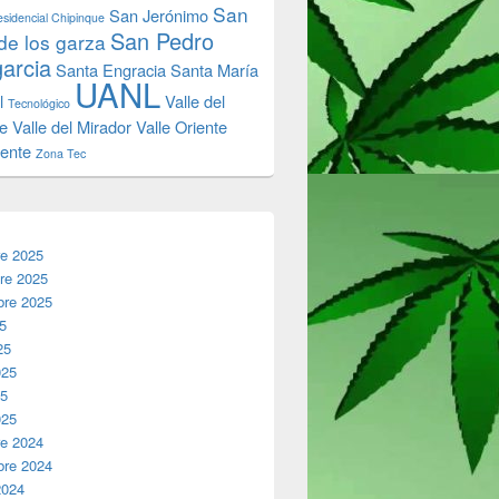
San
San Jerónimo
sidencial Chipinque
San Pedro
de los garza
garcia
Santa Engracia
Santa María
UANL
l
Valle del
Tecnológico
e
Valle del Mirador
Valle Oriente
iente
Zona Tec
re 2025
re 2025
bre 2025
25
25
025
25
025
re 2024
bre 2024
2024