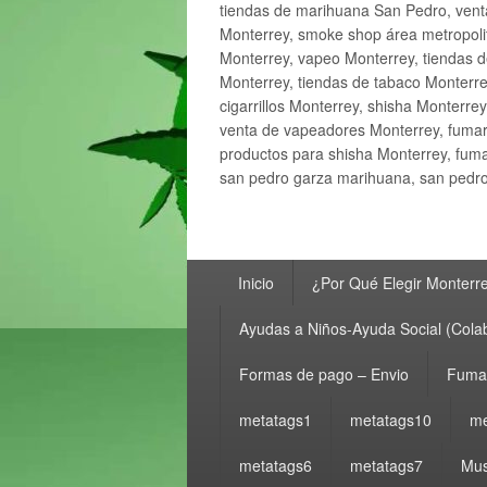
tiendas de marihuana San Pedro, ven
Monterrey, smoke shop área metropolit
Monterrey, vapeo Monterrey, tiendas d
Monterrey, tiendas de tabaco Monterre
cigarrillos Monterrey, shisha Monterre
venta de vapeadores Monterrey, fumar
productos para shisha Monterrey, fum
san pedro garza marihuana, san pedro 
Menú
Inicio
¿Por Qué Elegir Monterr
principal
Ayudas a Niños-Ayuda Social (Cola
Formas de pago – Envio
Fumar
metatags1
metatags10
me
metatags6
metatags7
Mus