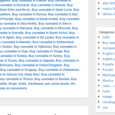
lippines
,
Buy cannabis in Poland
,
Buy cannabis in
abril 20
cannabis in Romania
,
Buy cannabis in Russia
,
Buy
marzo 2
Saint Kitts and Nevis
,
Buy cannabis in Saint Lucia
,
Buy
febrero 
enadines
,
Buy cannabis in Samoa
,
Buy cannabis in San
 Principe
,
Buy cannabis in Saudi Arabia
,
Buy cannabis
y cannabis in Seychelles
,
Buy cannabis in Sierra
y cannabis in Slovakia
,
Buy cannabis in Slovenia
,
Buy
Categories
nabis in Somalia
,
Buy cannabis in South Africa
,
Buy
2025
s in Spain
,
Buy cannabis in Sri Lanka
,
Buy cannabis in
 cannabis in Sweden
,
Buy cannabis in Switzerland
,
Buy wee
n Taiwan
,
Buy cannabis in Tajikistan
,
Buy cannabis in
Comprar
uy cannabis in Togo
,
Buy cannabis in Tonga
,
Buy
English
cannabis in Tunisia
,
Buy cannabis in Turkey
,
Buy
english 
is in Tuvalu
,
Buy cannabis in Uganda
,
Buy cannabis in
España
 Emirates
,
Buy cannabis in United Kingdom
,
Buy
Europa
,
Buy cannabis in Uruguay
,
Buy cannabis in Uzbekistan
,
 in Vatican City (Holy See)
,
Buy cannabis in
Marihua
Buy cannabis in Yemen
,
Buy cannabis in Zambia
,
Buy
Musica
abis
,
drugs
,
leafly
,
marihuana
,
pot
,
sensi seeds
,
thc
,
news – a
Deja un comentario
rusia
trabajo
Uncateg
usa