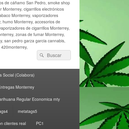
ctos de cáñamo San Pedro, smoke shop
onterrey, cigarrillos electrónicos
tabaco Monterrey, vaporizadores
y, humo Monterrey, accesorios de
vaporizadores de cigarrillos Monterrey,
nterrey, zonas de fumar Monterrey,
, san pedro garza garcia cannabis,
, 420monterrey,
Buscar
Buscar
por:
 Social (Colabora)
ntregas Monterrey
rihuana Regular Economica mty
ags4
metatags5
n clientes real
PC1