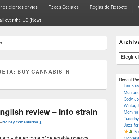
es clientes envios
Redes Sociales
Reglas de Respeto
all over the US (New)
El
Archiv
ia
área
de
widget
Archivos
barra
lateral
UETA:
BUY CANNABIS IN
primaria
Recent Po
Las hist
Monterr
Cody Jo
Winter,
nglish review – info strain
Morning
Tuesday
—
No hay comentarios ↓
Jazz for
Me
elato – the epitome of delectable potency
Monterr