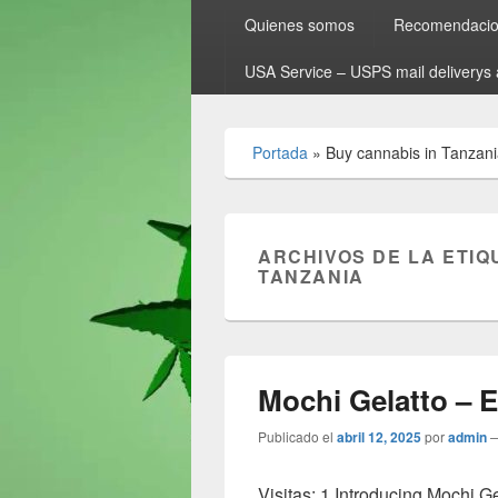
Quienes somos
Recomendacion
USA Service – USPS mail deliverys 
Portada
»
Buy cannabis in Tanzan
ARCHIVOS DE LA ETIQ
TANZANIA
Mochi Gelatto – E
Publicado el
abril 12, 2025
por
admin
Visitas: 1 Introducing Mochi G