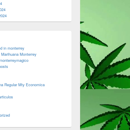
24
024
2024
d in monterrey
 Marihuana Monterrey
 monterreymagico
posts
na Regular Mty Economica
rticulos
orized