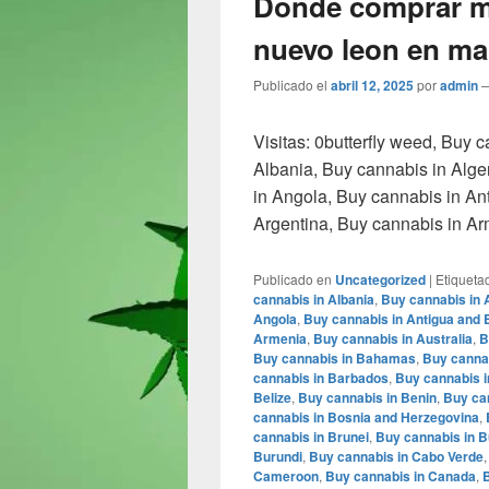
Donde comprar m
nuevo leon en man
Publicado el
abril 12, 2025
por
admin
Visitas: 0butterfly weed, Buy 
Albania, Buy cannabis in Alge
in Angola, Buy cannabis in An
Argentina, Buy cannabis in A
Publicado en
Uncategorized
|
Etiqueta
cannabis in Albania
,
Buy cannabis in 
Angola
,
Buy cannabis in Antigua and
Armenia
,
Buy cannabis in Australia
,
B
Buy cannabis in Bahamas
,
Buy cannab
cannabis in Barbados
,
Buy cannabis i
Belize
,
Buy cannabis in Benin
,
Buy ca
cannabis in Bosnia and Herzegovina
,
cannabis in Brunei
,
Buy cannabis in B
Burundi
,
Buy cannabis in Cabo Verde
Cameroon
,
Buy cannabis in Canada
,
B