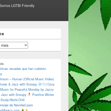
Somos LGTBI Friendly
os
sts
óricas nevadas que han cubierto
ey
hnson – Human (Official Music Video)
 Snow, & Jazz with Snoopy
| Cozy
 Music for Peaceful Monday by Jazzy
 Jazz with Snoopy
Positive Winter
 Study/Work/Chill
nsaje de Navidad para
eyMagico.com