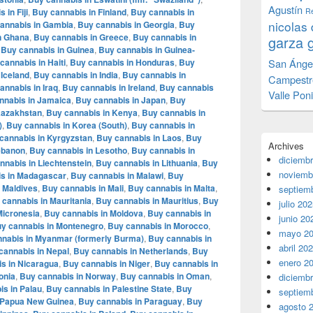
Agustín
 in Fiji
,
Buy cannabis in Finland
,
Buy cannabis in
Re
nicolas 
annabis in Gambia
,
Buy cannabis in Georgia
,
Buy
n Ghana
,
Buy cannabis in Greece
,
Buy cannabis in
garza 
,
Buy cannabis in Guinea
,
Buy cannabis in Guinea-
cannabis in Haiti
,
Buy cannabis in Honduras
,
Buy
San Ánge
 Iceland
,
Buy cannabis in India
,
Buy cannabis in
Campestr
annabis in Iraq
,
Buy cannabis in Ireland
,
Buy cannabis
Valle Pon
nnabis in Jamaica
,
Buy cannabis in Japan
,
Buy
Kazakhstan
,
Buy cannabis in Kenya
,
Buy cannabis in
)
,
Buy cannabis in Korea (South)
,
Buy cannabis in
cannabis in Kyrgyzstan
,
Buy cannabis in Laos
,
Buy
Archives
ebanon
,
Buy cannabis in Lesotho
,
Buy cannabis in
diciemb
nnabis in Liechtenstein
,
Buy cannabis in Lithuania
,
Buy
noviemb
s in Madagascar
,
Buy cannabis in Malawi
,
Buy
 Maldives
,
Buy cannabis in Mali
,
Buy cannabis in Malta
,
septiem
 cannabis in Mauritania
,
Buy cannabis in Mauritius
,
Buy
julio 20
Micronesia
,
Buy cannabis in Moldova
,
Buy cannabis in
junio 20
y cannabis in Montenegro
,
Buy cannabis in Morocco
,
mayo 2
nabis in Myanmar (formerly Burma)
,
Buy cannabis in
abril 20
cannabis in Nepal
,
Buy cannabis in Netherlands
,
Buy
enero 2
s in Nicaragua
,
Buy cannabis in Niger
,
Buy cannabis in
onia
,
Buy cannabis in Norway
,
Buy cannabis in Oman
,
diciemb
s in Palau
,
Buy cannabis in Palestine State
,
Buy
septiem
 Papua New Guinea
,
Buy cannabis in Paraguay
,
Buy
agosto 