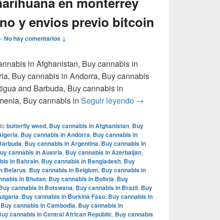
arihuana en monterrey
o y envios previo bitcoin
—
No hay comentarios ↓
cannabis in Afghanistan, Buy cannabis in
ria, Buy cannabis in Andorra, Buy cannabis
tigua and Barbuda, Buy cannabis in
Donde comprar marihuan
rmenia, Buy cannabis in
Seguir leyendo
→
do
butterfly weed
,
Buy cannabis in Afghanistan
,
Buy
Algeria
,
Buy cannabis in Andorra
,
Buy cannabis in
 Barbuda
,
Buy cannabis in Argentina
,
Buy cannabis in
uy cannabis in Austria
,
Buy cannabis in Azerbaijan
,
is in Bahrain
,
Buy cannabis in Bangladesh
,
Buy
n Belarus
,
Buy cannabis in Belgium
,
Buy cannabis in
nnabis in Bhutan
,
Buy cannabis in Bolivia
,
Buy
Buy cannabis in Botswana
,
Buy cannabis in Brazil
,
Buy
ulgaria
,
Buy cannabis in Burkina Faso
,
Buy cannabis in
,
Buy cannabis in Cambodia
,
Buy cannabis in
uy cannabis in Central African Republic
,
Buy cannabis