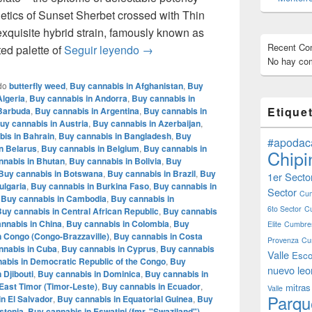
enetics of Sunset Sherbet crossed with Thin
exquisite hybrid strain, famously known as
Recent C
Mochi Gelatto – English review – in
ted palette of
Seguir leyendo
→
No hay com
do
butterfly weed
,
Buy cannabis in Afghanistan
,
Buy
Algeria
,
Buy cannabis in Andorra
,
Buy cannabis in
Etique
 Barbuda
,
Buy cannabis in Argentina
,
Buy cannabis in
uy cannabis in Austria
,
Buy cannabis in Azerbaijan
,
is in Bahrain
,
Buy cannabis in Bangladesh
,
Buy
#apodac
n Belarus
,
Buy cannabis in Belgium
,
Buy cannabis in
Chipi
nnabis in Bhutan
,
Buy cannabis in Bolivia
,
Buy
Buy cannabis in Botswana
,
Buy cannabis in Brazil
,
Buy
1er Secto
ulgaria
,
Buy cannabis in Burkina Faso
,
Buy cannabis in
Sector
Cum
,
Buy cannabis in Cambodia
,
Buy cannabis in
6to Sector
C
uy cannabis in Central African Republic
,
Buy cannabis
nnabis in China
,
Buy cannabis in Colombia
,
Buy
Elite
Cumbres
n Congo (Congo-Brazzaville)
,
Buy cannabis in Costa
Provenza
Cu
nnabis in Cuba
,
Buy cannabis in Cyprus
,
Buy cannabis
Valle
Esco
abis in Democratic Republic of the Congo
,
Buy
nuevo leo
 Djibouti
,
Buy cannabis in Dominica
,
Buy cannabis in
East Timor (Timor-Leste)
,
Buy cannabis in Ecuador
,
mitras
Valle
Parqu
n El Salvador
,
Buy cannabis in Equatorial Guinea
,
Buy
stonia
,
Buy cannabis in Eswatini (fmr. "Swaziland")
,