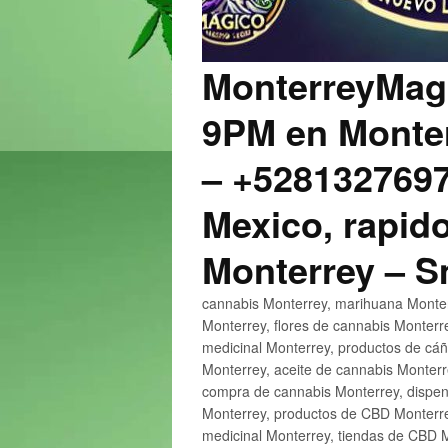
MonterreyMagi
9PM en Monter
– +5281327697
Mexico, rapido
Monterrey – 
cannabis Monterrey, marihuana Monter
Monterrey, flores de cannabis Monterr
medicinal Monterrey, productos de cá
Monterrey, aceite de cannabis Monter
compra de cannabis Monterrey, dispen
Monterrey, productos de CBD Monterre
medicinal Monterrey, tiendas de CBD 