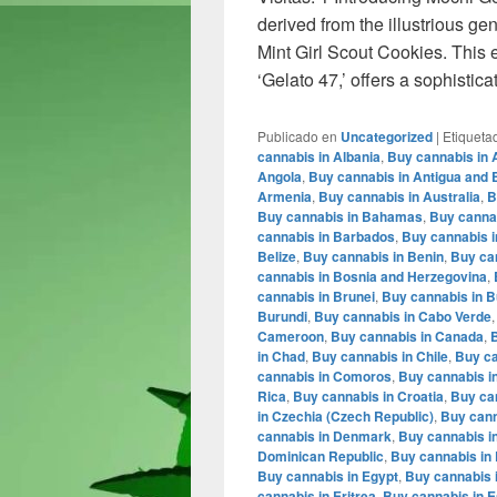
derived from the illustrious g
Mint Girl Scout Cookies. This 
‘Gelato 47,’ offers a sophistica
Publicado en
Uncategorized
|
Etiqueta
cannabis in Albania
,
Buy cannabis in 
Angola
,
Buy cannabis in Antigua and
Armenia
,
Buy cannabis in Australia
,
B
Buy cannabis in Bahamas
,
Buy cannab
cannabis in Barbados
,
Buy cannabis i
Belize
,
Buy cannabis in Benin
,
Buy ca
cannabis in Bosnia and Herzegovina
,
cannabis in Brunei
,
Buy cannabis in B
Burundi
,
Buy cannabis in Cabo Verde
Cameroon
,
Buy cannabis in Canada
,
B
in Chad
,
Buy cannabis in Chile
,
Buy ca
cannabis in Comoros
,
Buy cannabis i
Rica
,
Buy cannabis in Croatia
,
Buy ca
in Czechia (Czech Republic)
,
Buy cann
cannabis in Denmark
,
Buy cannabis in
Dominican Republic
,
Buy cannabis in 
Buy cannabis in Egypt
,
Buy cannabis i
cannabis in Eritrea
,
Buy cannabis in E