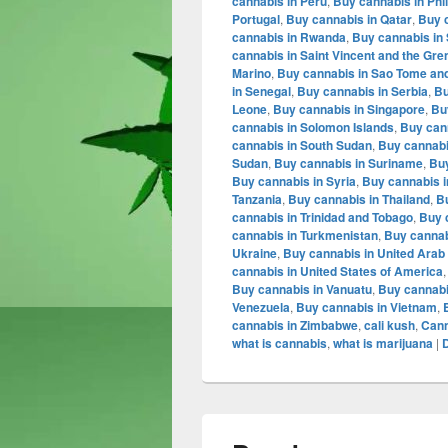
cannabis in Peru
,
Buy cannabis in Phi
Portugal
,
Buy cannabis in Qatar
,
Buy 
cannabis in Rwanda
,
Buy cannabis in 
cannabis in Saint Vincent and the Gr
Marino
,
Buy cannabis in Sao Tome and
in Senegal
,
Buy cannabis in Serbia
,
Bu
Leone
,
Buy cannabis in Singapore
,
Bu
cannabis in Solomon Islands
,
Buy can
cannabis in South Sudan
,
Buy cannabi
Sudan
,
Buy cannabis in Suriname
,
Buy
Buy cannabis in Syria
,
Buy cannabis i
Tanzania
,
Buy cannabis in Thailand
,
B
cannabis in Trinidad and Tobago
,
Buy 
cannabis in Turkmenistan
,
Buy cannab
Ukraine
,
Buy cannabis in United Arab
cannabis in United States of America
Buy cannabis in Vanuatu
,
Buy cannabis
Venezuela
,
Buy cannabis in Vietnam
,
cannabis in Zimbabwe
,
cali kush
,
Cann
what is cannabis
,
what is marijuana
|