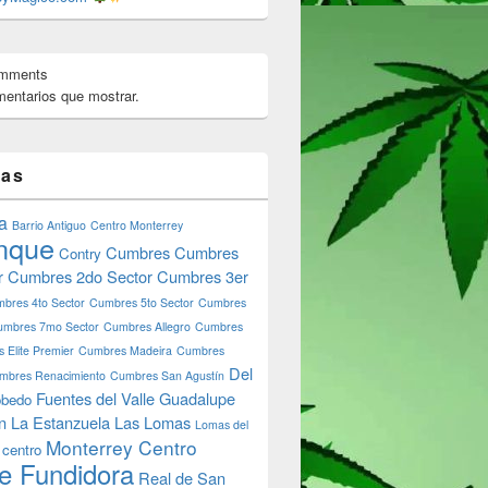
omments
fo strain
entarios que mostrar.
tas
a
Barrio Antiguo
Centro Monterrey
nque
Cumbres
Cumbres
Contry
r
Cumbres 2do Sector
Cumbres 3er
bres 4to Sector
Cumbres 5to Sector
Cumbres
umbres 7mo Sector
Cumbres Allegro
Cumbres
 Elite Premier
Cumbres Madeira
Cumbres
Del
mbres Renacimiento
Cumbres San Agustín
Fuentes del Valle
Guadalupe
bedo
n
La Estanzuela
Las Lomas
Lomas del
Monterrey Centro
 centro
e Fundidora
Real de San