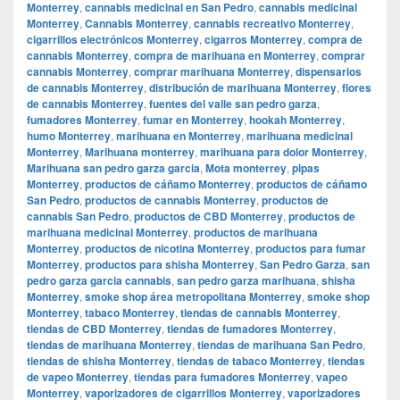
Monterrey
,
cannabis medicinal en San Pedro
,
cannabis medicinal
Monterrey
,
Cannabis Monterrey
,
cannabis recreativo Monterrey
,
cigarrillos electrónicos Monterrey
,
cigarros Monterrey
,
compra de
cannabis Monterrey
,
compra de marihuana en Monterrey
,
comprar
cannabis Monterrey
,
comprar marihuana Monterrey
,
dispensarios
de cannabis Monterrey
,
distribución de marihuana Monterrey
,
flores
de cannabis Monterrey
,
fuentes del valle san pedro garza
,
fumadores Monterrey
,
fumar en Monterrey
,
hookah Monterrey
,
humo Monterrey
,
marihuana en Monterrey
,
marihuana medicinal
Monterrey
,
Marihuana monterrey
,
marihuana para dolor Monterrey
,
Marihuana san pedro garza garcia
,
Mota monterrey
,
pipas
Monterrey
,
productos de cáñamo Monterrey
,
productos de cáñamo
San Pedro
,
productos de cannabis Monterrey
,
productos de
cannabis San Pedro
,
productos de CBD Monterrey
,
productos de
marihuana medicinal Monterrey
,
productos de marihuana
Monterrey
,
productos de nicotina Monterrey
,
productos para fumar
Monterrey
,
productos para shisha Monterrey
,
San Pedro Garza
,
san
pedro garza garcia cannabis
,
san pedro garza marihuana
,
shisha
Monterrey
,
smoke shop área metropolitana Monterrey
,
smoke shop
Monterrey
,
tabaco Monterrey
,
tiendas de cannabis Monterrey
,
tiendas de CBD Monterrey
,
tiendas de fumadores Monterrey
,
tiendas de marihuana Monterrey
,
tiendas de marihuana San Pedro
,
tiendas de shisha Monterrey
,
tiendas de tabaco Monterrey
,
tiendas
de vapeo Monterrey
,
tiendas para fumadores Monterrey
,
vapeo
Monterrey
,
vaporizadores de cigarrillos Monterrey
,
vaporizadores