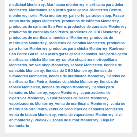
medicinal Monterrey
,
Marihuana monterrey
,
marihuana para dolor
Monterrey
,
Marihuana san pedro garza garcia
,
Monterrey Centro
,
monterrey norte
,
Mota monterrey
,
pal norte
,
paradise shop
,
Paseo
santa maria
,
pipas Monterrey
,
productos de cáñamo Monterrey
,
productos de cáñamo San Pedro
,
productos de cannabis Monterrey
,
productos de cannabis San Pedro
,
productos de CBD Monterrey
,
productos de marihuana medicinal Monterrey
,
productos de
marihuana Monterrey
,
productos de nicotina Monterrey
,
productos
para fumar Monterrey
,
productos para shisha Monterrey
,
Raekwon
,
San Pedro Garza
,
san pedro garza garcia cannabis
,
san pedro garza
marihuana
,
shisha Monterrey
,
smoke shop área metropolitana
Monterrey
,
smoke shop Monterrey
,
tabaco Monterrey
,
tiendas de
cannabis Monterrey
,
tiendas de CBD Monterrey
,
tiendas de
fumadores Monterrey
,
tiendas de marihuana Monterrey
,
tiendas de
marihuana San Pedro
,
tiendas de shisha Monterrey
,
tiendas de
tabaco Monterrey
,
tiendas de vapeo Monterrey
,
tiendas para
fumadores Monterrey
,
vapeo Monterrey
,
vaporizadores de
cigarrillos Monterrey
,
vaporizadores de hierba Monterrey
,
vaporizadores Monterrey
,
venta de marihuana Monterrey
,
venta de
marihuana San Pedro
,
venta de productos de cannabis Monterrey
,
venta de tabaco Monterrey
,
venta de vapeadores Monterrey
,
vivir
en monterrey
,
Vuelo420
,
zonas de fumar Monterrey
|
Deja un
comentario