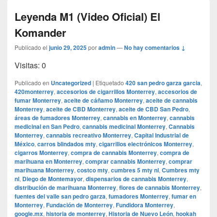
Leyenda M1 (Video Oficial) El
Komander
Publicado el
junio 29, 2025
por
admin
—
No hay comentarios ↓
Visitas: 0
Publicado en
Uncategorized
|
Etiquetado
420 san pedro garza garcia
,
420monterrey
,
accesorios de cigarrillos Monterrey
,
accesorios de
fumar Monterrey
,
aceite de cáñamo Monterrey
,
aceite de cannabis
Monterrey
,
aceite de CBD Monterrey
,
aceite de CBD San Pedro
,
áreas de fumadores Monterrey
,
cannabis en Monterrey
,
cannabis
medicinal en San Pedro
,
cannabis medicinal Monterrey
,
Cannabis
Monterrey
,
cannabis recreativo Monterrey
,
Capital Industrial de
México
,
carros blindados mty
,
cigarrillos electrónicos Monterrey
,
cigarros Monterrey
,
compra de cannabis Monterrey
,
compra de
marihuana en Monterrey
,
comprar cannabis Monterrey
,
comprar
marihuana Monterrey
,
costco mty
,
cumbres 5 mty nl
,
Cumbres mty
nl
,
Diego de Montemayor
,
dispensarios de cannabis Monterrey
,
distribución de marihuana Monterrey
,
flores de cannabis Monterrey
,
fuentes del valle san pedro garza
,
fumadores Monterrey
,
fumar en
Monterrey
,
Fundación de Monterrey
,
Fundidora Monterrey
,
google.mx
,
historia de monterrey
,
Historia de Nuevo León
,
hookah