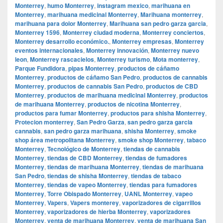
Monterrey
,
humo Monterrey
,
instagram mexico
,
marihuana en
Monterrey
,
marihuana medicinal Monterrey
,
Marihuana monterrey
,
marihuana para dolor Monterrey
,
Marihuana san pedro garza garcia
,
Monterrey 1596
,
Monterrey ciudad moderna
,
Monterrey conciertos
,
Monterrey desarrollo económico.
,
Monterrey empresas
,
Monterrey
eventos internacionales
,
Monterrey innovación
,
Monterrey nuevo
leon
,
Monterrey rascacielos
,
Monterrey turismo
,
Mota monterrey
,
Parque Fundidora
,
pipas Monterrey
,
productos de cáñamo
Monterrey
,
productos de cáñamo San Pedro
,
productos de cannabis
Monterrey
,
productos de cannabis San Pedro
,
productos de CBD
Monterrey
,
productos de marihuana medicinal Monterrey
,
productos
de marihuana Monterrey
,
productos de nicotina Monterrey
,
productos para fumar Monterrey
,
productos para shisha Monterrey
,
Protecion monterrey
,
San Pedro Garza
,
san pedro garza garcia
cannabis
,
san pedro garza marihuana
,
shisha Monterrey
,
smoke
shop área metropolitana Monterrey
,
smoke shop Monterrey
,
tabaco
Monterrey
,
Tecnológico de Monterrey
,
tiendas de cannabis
Monterrey
,
tiendas de CBD Monterrey
,
tiendas de fumadores
Monterrey
,
tiendas de marihuana Monterrey
,
tiendas de marihuana
San Pedro
,
tiendas de shisha Monterrey
,
tiendas de tabaco
Monterrey
,
tiendas de vapeo Monterrey
,
tiendas para fumadores
Monterrey
,
Torre Obispado Monterrey
,
UANL Monterrey
,
vapeo
Monterrey
,
Vapers
,
Vapers monterey
,
vaporizadores de cigarrillos
Monterrey
,
vaporizadores de hierba Monterrey
,
vaporizadores
Monterrey
,
venta de marihuana Monterrey
,
venta de marihuana San