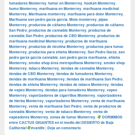
fumadores Monterrey
,
fumar en Monterrey
,
hookah Monterrey
,
humo Monterrey
,
marihuana en Monterrey
,
marihuana medicinal
Monterrey
,
Marihuana monterrey
,
marihuana para dolor Monterrey
,
Marihuana san pedro garza garcia
,
Mota monterrey
,
pipas
Monterrey
,
productos de cáñamo Monterrey
,
productos de cáñamo
San Pedro
,
productos de cannabis Monterrey
,
productos de
cannabis San Pedro
,
productos de CBD Monterrey
,
productos de
marihuana medicinal Monterrey
,
productos de marihuana
Monterrey
,
productos de nicotina Monterrey
,
productos para fumar
Monterrey
,
productos para shisha Monterrey
,
San Pedro Garza
,
san
pedro garza garcia cannabis
,
san pedro garza marihuana
,
shisha
Monterrey
,
smoke shop área metropolitana Monterrey
,
smoke shop
Monterrey
,
tabaco Monterrey
,
tiendas de cannabis Monterrey
,
tiendas de CBD Monterrey
,
tiendas de fumadores Monterrey
,
tiendas de marihuana Monterrey
,
tiendas de marihuana San Pedro
,
tiendas de shisha Monterrey
,
tiendas de tabaco Monterrey
,
tiendas
de vapeo Monterrey
,
tiendas para fumadores Monterrey
,
vapeo
Monterrey
,
vaporizadores de cigarrillos Monterrey
,
vaporizadores
de hierba Monterrey
,
vaporizadores Monterrey
,
venta de marihuana
Monterrey
,
venta de marihuana San Pedro
,
venta de productos de
cannabis Monterrey
,
venta de tabaco Monterrey
,
venta de
vapeadores Monterrey
,
zonas de fumar Monterrey
,
DORMIMOS
entre CACTUS GIGANTES en el medio del DESIERTO de Baja
California!
#vanlife
|
Deja un comentario