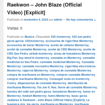
Raekwon – John Blaze (Official
Video) [Explicit]
Publicado el
noviembre 9, 2025
por
admin
—
No hay comentarios ↓
Visitas: 0
Publicado en
Musica
|
Etiquetado
420 monterrey
,
420 san pedro
garza garcia
,
420monterrey
,
accesorios de cigarrillos Monterrey
,
accesorios de fumar Monterrey
,
aceite de cáñamo Monterrey
,
aceite de cannabis Monterrey
,
aceite de CBD Monterrey
,
aceite de
CBD San Pedro
,
airbnb monterrey
,
áreas de fumadores Monterrey
,
Big Pun
,
buy weed in monterrey
,
cannabis en Monterrey
,
cannabis
medicinal en San Pedro
,
cannabis medicinal Monterrey
,
Cannabis
Monterrey
,
cannabis recreativo Monterrey
,
cigarrillos electrónicos
Monterrey
,
cigarros Monterrey
,
compra de cannabis Monterrey
,
compra de marihuana en Monterrey
,
comprar cannabis Monterrey
,
comprar marihuana Monterrey
,
Conseguir mota en monterrey
,
Contry
,
dispensarios de cannabis Monterrey
,
distribución de
marihuana Monterrey
,
Fat Joe ft. Nas
,
flores de cannabis Monterrey
,
fuentes del valle san pedro garza
,
fumadores Monterrey
,
fumar en
Monterrey
,
hookah Monterrey
,
humo Monterrey
,
Issac garza
,
Jadakiss & Raekwon - John Blaze (Official Video) [Explicit]
,
La
huasteca mty
,
los garza
,
marihuana en Monterrey
,
marihuana