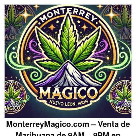
MonterreyMagico.com – Venta de
Marihuana de 9AM – 9PM en