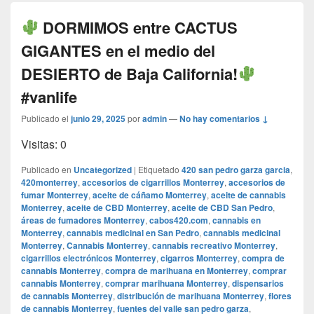
DORMIMOS entre CACTUS
GIGANTES en el medio del
DESIERTO de Baja California!
#vanlife
Publicado el
junio 29, 2025
por
admin
—
No hay comentarios ↓
Visitas: 0
Publicado en
Uncategorized
|
Etiquetado
420 san pedro garza garcia
,
420monterrey
,
accesorios de cigarrillos Monterrey
,
accesorios de
fumar Monterrey
,
aceite de cáñamo Monterrey
,
aceite de cannabis
Monterrey
,
aceite de CBD Monterrey
,
aceite de CBD San Pedro
,
áreas de fumadores Monterrey
,
cabos420.com
,
cannabis en
Monterrey
,
cannabis medicinal en San Pedro
,
cannabis medicinal
Monterrey
,
Cannabis Monterrey
,
cannabis recreativo Monterrey
,
cigarrillos electrónicos Monterrey
,
cigarros Monterrey
,
compra de
cannabis Monterrey
,
compra de marihuana en Monterrey
,
comprar
cannabis Monterrey
,
comprar marihuana Monterrey
,
dispensarios
de cannabis Monterrey
,
distribución de marihuana Monterrey
,
flores
de cannabis Monterrey
,
fuentes del valle san pedro garza
,