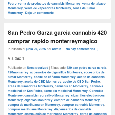
Pedro
,
venta de productos de cannabis Monterrey
,
venta de tabaco
Monterrey
,
venta de vapeadores Monterrey
,
zonas de fumar
Monterrey
|
Deja un comentario
San Pedro Garza garcia cannabis 420
comprar rapido monterreymagico
Publicado el
junio 29, 2025
por
admin
—
No hay comentarios ↓
Visitas: 1
Publicado en
Uncategorized
|
Etiquetado
420 san pedro garza garcia
,
420monterrey
,
accesorios de cigarrillos Monterrey
,
accesorios de
fumar Monterrey
,
aceite de cáñamo Monterrey
,
aceite de cannabis
Monterrey
,
aceite de CBD Monterrey
,
aceite de CBD San Pedro
,
áreas de fumadores Monterrey
,
cannabis en Monterrey
,
cannabis
medicinal en San Pedro
,
cannabis medicinal Monterrey
,
Cannabis
Monterrey
,
cannabis recreativo Monterrey
,
cigarrillos electrónicos
Monterrey
,
cigarros Monterrey
,
compra de cannabis Monterrey
,
compra de marihuana en Monterrey
,
comprar cannabis Monterrey
,
comprar marihuana Monterrey
,
dispensarios de cannabis
Monterrey
,
distribución de marihuana Monterrey
,
flores de cannabis