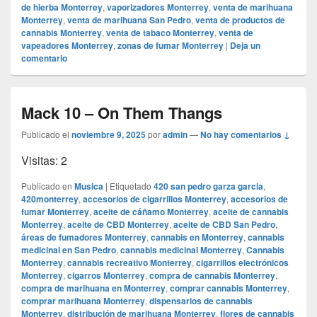
de hierba Monterrey
,
vaporizadores Monterrey
,
venta de marihuana
Monterrey
,
venta de marihuana San Pedro
,
venta de productos de
cannabis Monterrey
,
venta de tabaco Monterrey
,
venta de
vapeadores Monterrey
,
zonas de fumar Monterrey
|
Deja un
comentario
Mack 10 – On Them Thangs
Publicado el
noviembre 9, 2025
por
admin
—
No hay comentarios ↓
Visitas: 2
Publicado en
Musica
|
Etiquetado
420 san pedro garza garcia
,
420monterrey
,
accesorios de cigarrillos Monterrey
,
accesorios de
fumar Monterrey
,
aceite de cáñamo Monterrey
,
aceite de cannabis
Monterrey
,
aceite de CBD Monterrey
,
aceite de CBD San Pedro
,
áreas de fumadores Monterrey
,
cannabis en Monterrey
,
cannabis
medicinal en San Pedro
,
cannabis medicinal Monterrey
,
Cannabis
Monterrey
,
cannabis recreativo Monterrey
,
cigarrillos electrónicos
Monterrey
,
cigarros Monterrey
,
compra de cannabis Monterrey
,
compra de marihuana en Monterrey
,
comprar cannabis Monterrey
,
comprar marihuana Monterrey
,
dispensarios de cannabis
Monterrey
,
distribución de marihuana Monterrey
,
flores de cannabis