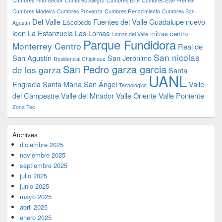
Cumbres 7mo Sector
Cumbres Allegro
Cumbres Elite
Cumbres Elite Premier
Cumbres Madeira
Cumbres Provenza
Cumbres Renacimiento
Cumbres San
Del Valle
Fuentes del Valle
Guadalupe nuevo
Escobedo
Agustín
leon
La Estanzuela
Las Lomas
mitras centro
Lomas del Valle
Parque Fundidora
Monterrey Centro
Real de
San nicolas
San Agustín
San Jerónimo
Residencial Chipinque
San Pedro garza garcia
de los garza
Santa
UANL
Engracia
Santa María
San Ángel
Valle
Tecnológico
del Campestre
Valle del Mirador
Valle Oriente
Valle Poniente
Zona Tec
Archives
diciembre 2025
noviembre 2025
septiembre 2025
julio 2025
junio 2025
mayo 2025
abril 2025
enero 2025