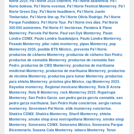
Norte 2025
,
Pa’l Norte 2025 charters
,
Pa’l Norte asistencia
,
Pa’l
Norte boletos
,
Pa’l Norte eventos
,
Pa’l Norte Festival Monterrey
,
Pa’l
Norte Green Day
,
Pa’l Norte headliners
,
Pa’l Norte Justin
Timberlake
,
Pa’l Norte line up
,
Pa’l Norte Olivia Rodrigo
,
Pa’l Norte
Parque Fundidora
,
Pa’l Norte Tour
,
Pa’l Norte tres días
,
Pal Norte
300 000 asistentes
,
Pal Norte 41 hectáreas
,
Pandora & Flans
Monterrey
,
Parcels Pal Norte
,
Paul van Dyk Monterrey
,
Paulo
Londra CDMX
,
Paulo Londra Guadalajara
,
Paulo Londra Monterrey
,
Pesado Monterrey
,
pilar rubio monterrey
,
pipas Monterrey
,
pop
Monterrey 2025
,
posible BTS México.
,
preventa Pa’l Norte
,
productos de cáñamo Monterrey
,
productos de cáñamo San Pedro
,
productos de cannabis Monterrey
,
productos de cannabis San
Pedro
,
productos de CBD Monterrey
,
productos de marihuana
medicinal Monterrey
,
productos de marihuana Monterrey
,
productos
de nicotina Monterrey
,
productos para fumar Monterrey
,
productos
para shisha Monterrey
,
próxima gira México
,
rap Monterrey 2025
,
Rayados monterrey
,
Regional mexicano Monterrey
,
Rels B Arena
Monterrey
,
Rels B Monterrey
,
rock Monterrey 2025
,
Rupatrupa
Monterrey
,
San Pedro Garza
,
san pedro garza garcia cannabis
,
san
pedro garza marihuana
,
San Pedro Huila conciertos
,
sergio ramos
monterrey
,
Seventeen Pal Norte
,
sfdk monterrey conciertos
,
Shakira CDMX
,
Shakira Monterrey
,
Sharif Monterrey
,
shisha
Monterrey
,
smoke shop área metropolitana Monterrey
,
smoke shop
Monterrey
,
Sonorama CDMX
,
Sonorama México
,
Sonorama Parque
Bicentenario
,
Susana Cala Monterrey
,
tabaco Monterrey
,
Tenor