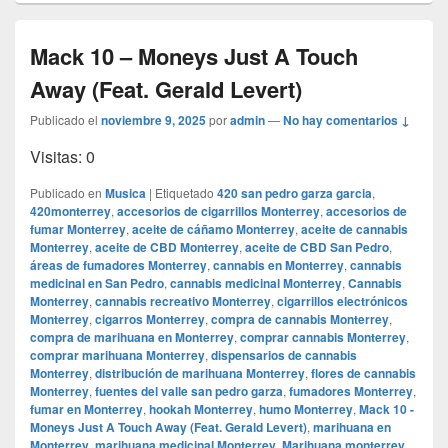
Mack 10 – Moneys Just A Touch
Away (Feat. Gerald Levert)
Publicado el
noviembre 9, 2025
por
admin
—
No hay comentarios ↓
Visitas: 0
Publicado en
Musica
|
Etiquetado
420 san pedro garza garcia
,
420monterrey
,
accesorios de cigarrillos Monterrey
,
accesorios de
fumar Monterrey
,
aceite de cáñamo Monterrey
,
aceite de cannabis
Monterrey
,
aceite de CBD Monterrey
,
aceite de CBD San Pedro
,
áreas de fumadores Monterrey
,
cannabis en Monterrey
,
cannabis
medicinal en San Pedro
,
cannabis medicinal Monterrey
,
Cannabis
Monterrey
,
cannabis recreativo Monterrey
,
cigarrillos electrónicos
Monterrey
,
cigarros Monterrey
,
compra de cannabis Monterrey
,
compra de marihuana en Monterrey
,
comprar cannabis Monterrey
,
comprar marihuana Monterrey
,
dispensarios de cannabis
Monterrey
,
distribución de marihuana Monterrey
,
flores de cannabis
Monterrey
,
fuentes del valle san pedro garza
,
fumadores Monterrey
,
fumar en Monterrey
,
hookah Monterrey
,
humo Monterrey
,
Mack 10 -
Moneys Just A Touch Away (Feat. Gerald Levert)
,
marihuana en
Monterrey
,
marihuana medicinal Monterrey
,
Marihuana monterrey
,