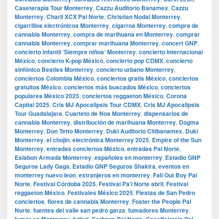
Caseterapia Tour Monterrey
,
Cazzu Auditorio Banamex
,
Cazzu
Monterrey
,
Charli XCX Pal Norte
,
Christian Nodal Monterrey
,
cigarrillos electrónicos Monterrey
,
cigarros Monterrey
,
compra de
cannabis Monterrey
,
compra de marihuana en Monterrey
,
comprar
cannabis Monterrey
,
comprar marihuana Monterrey
,
concert GNP
,
concierto infantil ‘Siempre niños’ Monterrey
,
concierto internacional
México
,
concierto K-pop México
,
concierto pop CDMX
,
concierto
sinfónico Beatles Monterrey
,
concierto urbano Monterrey
,
conciertos Colombia México
,
conciertos gratis México
,
conciertos
gratuitos México
,
conciertos más buscados México
,
conciertos
populares México 2025
,
conciertos reggaeton México
,
Corona
Capital 2025
,
Cris MJ Apocalipsis Tour CDMX
,
Cris MJ Apocalipsis
Tour Guadalajara
,
Cuarteto de Nos Monterrey
,
dispensarios de
cannabis Monterrey
,
distribución de marihuana Monterrey
,
Dogma
Monterrey
,
Don Tetto Monterrey
,
Duki Auditorio Citibanamex
,
Duki
Monterrey
,
el chojin
,
electrónica Monterrey 2025
,
Empire of the Sun
Monterrey
,
entradas conciertos México
,
entradas Pal Norte
,
Eslabon Armada Monterrey
,
españoles en monterrey
,
Estadio GNP
Seguros Lady Gaga
,
Estadio GNP Seguros Shakira
,
eventos en
monterrey nuevo leon
,
extranjeros en monterrey
,
Fall Out Boy Pal
Norte
,
Festival Córdoba 2025
,
Festival Pa’l Norte abril
,
Festival
reggaeton México
,
Festivales México 2025
,
Fiestas de San Pedro
conciertos
,
flores de cannabis Monterrey
,
Foster the People Pal
Norte
,
fuentes del valle san pedro garza
,
fumadores Monterrey
,
fumar en Monterrey
,
futbol
,
Garbage Pal Norte
,
Gesaffelstein Pal