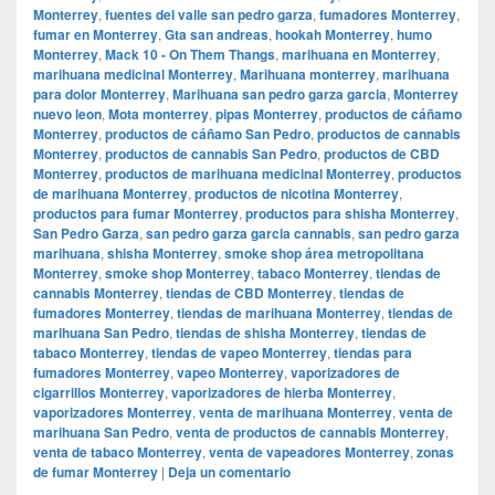
Monterrey
,
fuentes del valle san pedro garza
,
fumadores Monterrey
,
fumar en Monterrey
,
Gta san andreas
,
hookah Monterrey
,
humo
Monterrey
,
Mack 10 - On Them Thangs
,
marihuana en Monterrey
,
marihuana medicinal Monterrey
,
Marihuana monterrey
,
marihuana
para dolor Monterrey
,
Marihuana san pedro garza garcia
,
Monterrey
nuevo leon
,
Mota monterrey
,
pipas Monterrey
,
productos de cáñamo
Monterrey
,
productos de cáñamo San Pedro
,
productos de cannabis
Monterrey
,
productos de cannabis San Pedro
,
productos de CBD
Monterrey
,
productos de marihuana medicinal Monterrey
,
productos
de marihuana Monterrey
,
productos de nicotina Monterrey
,
productos para fumar Monterrey
,
productos para shisha Monterrey
,
San Pedro Garza
,
san pedro garza garcia cannabis
,
san pedro garza
marihuana
,
shisha Monterrey
,
smoke shop área metropolitana
Monterrey
,
smoke shop Monterrey
,
tabaco Monterrey
,
tiendas de
cannabis Monterrey
,
tiendas de CBD Monterrey
,
tiendas de
fumadores Monterrey
,
tiendas de marihuana Monterrey
,
tiendas de
marihuana San Pedro
,
tiendas de shisha Monterrey
,
tiendas de
tabaco Monterrey
,
tiendas de vapeo Monterrey
,
tiendas para
fumadores Monterrey
,
vapeo Monterrey
,
vaporizadores de
cigarrillos Monterrey
,
vaporizadores de hierba Monterrey
,
vaporizadores Monterrey
,
venta de marihuana Monterrey
,
venta de
marihuana San Pedro
,
venta de productos de cannabis Monterrey
,
venta de tabaco Monterrey
,
venta de vapeadores Monterrey
,
zonas
de fumar Monterrey
|
Deja un comentario