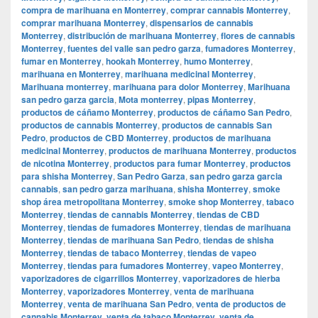
compra de marihuana en Monterrey
,
comprar cannabis Monterrey
,
comprar marihuana Monterrey
,
dispensarios de cannabis
Monterrey
,
distribución de marihuana Monterrey
,
flores de cannabis
Monterrey
,
fuentes del valle san pedro garza
,
fumadores Monterrey
,
fumar en Monterrey
,
hookah Monterrey
,
humo Monterrey
,
marihuana en Monterrey
,
marihuana medicinal Monterrey
,
Marihuana monterrey
,
marihuana para dolor Monterrey
,
Marihuana
san pedro garza garcia
,
Mota monterrey
,
pipas Monterrey
,
productos de cáñamo Monterrey
,
productos de cáñamo San Pedro
,
productos de cannabis Monterrey
,
productos de cannabis San
Pedro
,
productos de CBD Monterrey
,
productos de marihuana
medicinal Monterrey
,
productos de marihuana Monterrey
,
productos
de nicotina Monterrey
,
productos para fumar Monterrey
,
productos
para shisha Monterrey
,
San Pedro Garza
,
san pedro garza garcia
cannabis
,
san pedro garza marihuana
,
shisha Monterrey
,
smoke
shop área metropolitana Monterrey
,
smoke shop Monterrey
,
tabaco
Monterrey
,
tiendas de cannabis Monterrey
,
tiendas de CBD
Monterrey
,
tiendas de fumadores Monterrey
,
tiendas de marihuana
Monterrey
,
tiendas de marihuana San Pedro
,
tiendas de shisha
Monterrey
,
tiendas de tabaco Monterrey
,
tiendas de vapeo
Monterrey
,
tiendas para fumadores Monterrey
,
vapeo Monterrey
,
vaporizadores de cigarrillos Monterrey
,
vaporizadores de hierba
Monterrey
,
vaporizadores Monterrey
,
venta de marihuana
Monterrey
,
venta de marihuana San Pedro
,
venta de productos de
cannabis Monterrey
,
venta de tabaco Monterrey
,
venta de