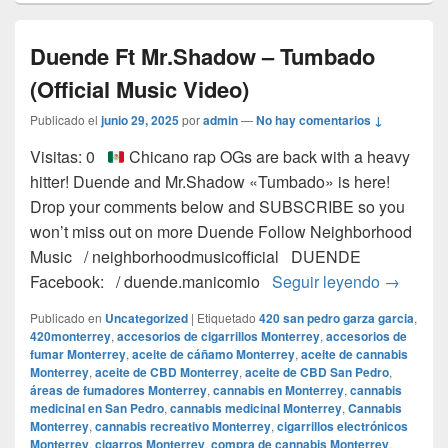
Duende Ft Mr.Shadow – Tumbado
(Official Music Video)
Publicado el
junio 29, 2025
por
admin
—
No hay comentarios ↓
Visitas: 0
Chicano rap OGs are back with a heavy
hitter! Duende and Mr.Shadow «Tumbado» is here!
Drop your comments below and SUBSCRIBE so you
won’t miss out on more Duende Follow Neighborhood
Music / neighborhoodmusicofficial DUENDE
Duende F
Facebook: / duende.manicomio
Seguir leyendo
→
Publicado en
Uncategorized
|
Etiquetado
420 san pedro garza garcia
,
420monterrey
,
accesorios de cigarrillos Monterrey
,
accesorios de
fumar Monterrey
,
aceite de cáñamo Monterrey
,
aceite de cannabis
Monterrey
,
aceite de CBD Monterrey
,
aceite de CBD San Pedro
,
áreas de fumadores Monterrey
,
cannabis en Monterrey
,
cannabis
medicinal en San Pedro
,
cannabis medicinal Monterrey
,
Cannabis
Monterrey
,
cannabis recreativo Monterrey
,
cigarrillos electrónicos
Monterrey
,
cigarros Monterrey
,
compra de cannabis Monterrey
,