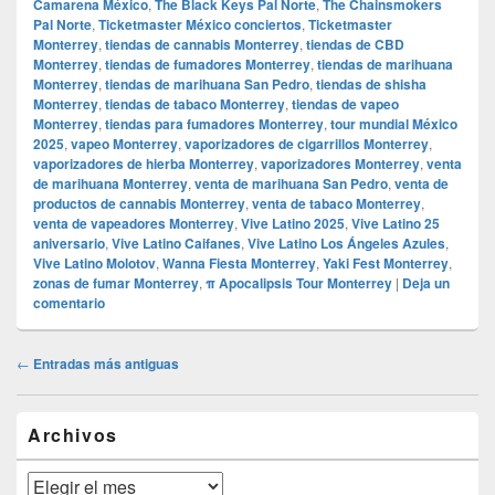
Camarena México
,
The Black Keys Pal Norte
,
The Chainsmokers
Pal Norte
,
Ticketmaster México conciertos
,
Ticketmaster
Monterrey
,
tiendas de cannabis Monterrey
,
tiendas de CBD
Monterrey
,
tiendas de fumadores Monterrey
,
tiendas de marihuana
Monterrey
,
tiendas de marihuana San Pedro
,
tiendas de shisha
Monterrey
,
tiendas de tabaco Monterrey
,
tiendas de vapeo
Monterrey
,
tiendas para fumadores Monterrey
,
tour mundial México
2025
,
vapeo Monterrey
,
vaporizadores de cigarrillos Monterrey
,
vaporizadores de hierba Monterrey
,
vaporizadores Monterrey
,
venta
de marihuana Monterrey
,
venta de marihuana San Pedro
,
venta de
productos de cannabis Monterrey
,
venta de tabaco Monterrey
,
venta de vapeadores Monterrey
,
Vive Latino 2025
,
Vive Latino 25
aniversario
,
Vive Latino Caifanes
,
Vive Latino Los Ángeles Azules
,
Vive Latino Molotov
,
Wanna Fiesta Monterrey
,
Yaki Fest Monterrey
,
zonas de fumar Monterrey
,
π Apocalipsis Tour Monterrey
|
Deja un
comentario
Navegación
←
Entradas más antiguas
de
entradas
El
Archivos
área
de
widget
Archivos