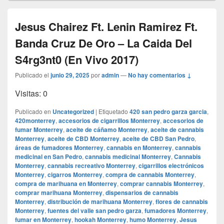
Jesus Chairez Ft. Lenin Ramirez Ft.
Banda Cruz De Oro – La Caida Del
S4rg3nt0 (En Vivo 2017)
Publicado el
junio 29, 2025
por
admin
—
No hay comentarios ↓
Visitas: 0
Publicado en
Uncategorized
|
Etiquetado
420 san pedro garza garcia
,
420monterrey
,
accesorios de cigarrillos Monterrey
,
accesorios de
fumar Monterrey
,
aceite de cáñamo Monterrey
,
aceite de cannabis
Monterrey
,
aceite de CBD Monterrey
,
aceite de CBD San Pedro
,
áreas de fumadores Monterrey
,
cannabis en Monterrey
,
cannabis
medicinal en San Pedro
,
cannabis medicinal Monterrey
,
Cannabis
Monterrey
,
cannabis recreativo Monterrey
,
cigarrillos electrónicos
Monterrey
,
cigarros Monterrey
,
compra de cannabis Monterrey
,
compra de marihuana en Monterrey
,
comprar cannabis Monterrey
,
comprar marihuana Monterrey
,
dispensarios de cannabis
Monterrey
,
distribución de marihuana Monterrey
,
flores de cannabis
Monterrey
,
fuentes del valle san pedro garza
,
fumadores Monterrey
,
fumar en Monterrey
,
hookah Monterrey
,
humo Monterrey
,
Jesus