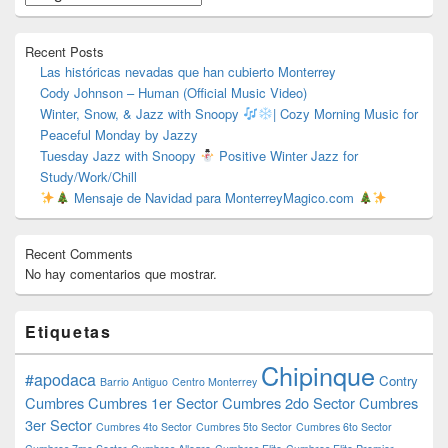
barra
lateral
primaria
Recent Posts
Las históricas nevadas que han cubierto Monterrey
Cody Johnson – Human (Official Music Video)
Winter, Snow, & Jazz with Snoopy
| Cozy Morning Music for
Peaceful Monday by Jazzy
Tuesday Jazz with Snoopy
Positive Winter Jazz for
Study/Work/Chill
Mensaje de Navidad para MonterreyMagico.com
Recent Comments
No hay comentarios que mostrar.
Etiquetas
Chipinque
#apodaca
Contry
Barrio Antiguo
Centro Monterrey
Cumbres
Cumbres 1er Sector
Cumbres 2do Sector
Cumbres
3er Sector
Cumbres 4to Sector
Cumbres 5to Sector
Cumbres 6to Sector