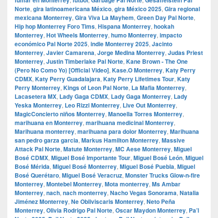
Norte
,
gira latinoamericana México
,
gira México 2025
,
Gira regional
mexicana Monterrey
,
Gira Viva La Mayhem
,
Green Day Pal Norte
,
Hip hop Monterrey Foro Tims
,
Hispana Monterrey
,
hookah
Monterrey
,
Hot Wheels Monterrey
,
humo Monterrey
,
impacto
económico Pal Norte 2025
,
indie Monterrey 2025
,
Jacinto
Monterrey
,
Javier Camarena
,
Jorge Medina Monterrey
,
Judas Priest
Monterrey
,
Justin Timberlake Pal Norte
,
Kane Brown - The One
(Pero No Como Yo) [Official Video]
,
Kase.O Monterrey
,
Katy Perry
CDMX
,
Katy Perry Guadalajara
,
Katy Perry Lifetimes Tour
,
Katy
Perry Monterrey
,
Kings of Leon Pal Norte
,
La Mafia Monterrey
,
Lacasetera MX
,
Lady Gaga CDMX
,
Lady Gaga Monterrey
,
Lady
Yeska Monterrey
,
Leo Rizzi Monterrey
,
Live Out Monterrey
,
MagicConcierto niños Monterrey
,
Manoella Torres Monterrey
,
marihuana en Monterrey
,
marihuana medicinal Monterrey
,
Marihuana monterrey
,
marihuana para dolor Monterrey
,
Marihuana
san pedro garza garcia
,
Markus Hamilton Monterrey
,
Massive
Attack Pal Norte
,
Matute Monterrey
,
MC Aese Monterrey
,
Miguel
Bosé CDMX
,
Miguel Bosé Importante Tour
,
Miguel Bosé León
,
Miguel
Bosé Mérida
,
Miguel Bosé Monterrey
,
Miguel Bosé Puebla
,
Miguel
Bosé Querétaro
,
Miguel Bosé Veracruz
,
Monster Trucks Glow-n-fire
Monterrey
,
Montebel Monterrey
,
Mota monterrey
,
Ms Ambar
Monterrey
,
nach
,
nach monterrey
,
Nacho Vegas Sonorama
,
Natalia
Jiménez Monterrey
,
Ne Obliviscaris Monterrey
,
Neto Peña
Monterrey
,
Olivia Rodrigo Pal Norte
,
Oscar Maydon Monterrey
,
Pa’l