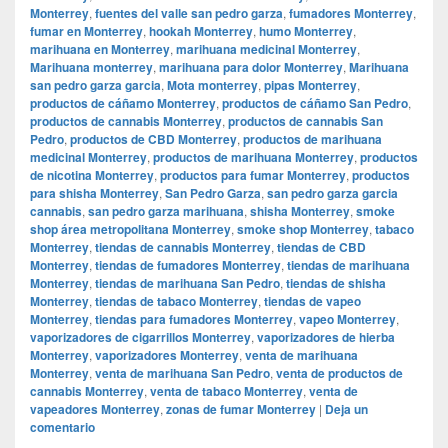
Monterrey
,
fuentes del valle san pedro garza
,
fumadores Monterrey
,
fumar en Monterrey
,
hookah Monterrey
,
humo Monterrey
,
marihuana en Monterrey
,
marihuana medicinal Monterrey
,
Marihuana monterrey
,
marihuana para dolor Monterrey
,
Marihuana
san pedro garza garcia
,
Mota monterrey
,
pipas Monterrey
,
productos de cáñamo Monterrey
,
productos de cáñamo San Pedro
,
productos de cannabis Monterrey
,
productos de cannabis San
Pedro
,
productos de CBD Monterrey
,
productos de marihuana
medicinal Monterrey
,
productos de marihuana Monterrey
,
productos
de nicotina Monterrey
,
productos para fumar Monterrey
,
productos
para shisha Monterrey
,
San Pedro Garza
,
san pedro garza garcia
cannabis
,
san pedro garza marihuana
,
shisha Monterrey
,
smoke
shop área metropolitana Monterrey
,
smoke shop Monterrey
,
tabaco
Monterrey
,
tiendas de cannabis Monterrey
,
tiendas de CBD
Monterrey
,
tiendas de fumadores Monterrey
,
tiendas de marihuana
Monterrey
,
tiendas de marihuana San Pedro
,
tiendas de shisha
Monterrey
,
tiendas de tabaco Monterrey
,
tiendas de vapeo
Monterrey
,
tiendas para fumadores Monterrey
,
vapeo Monterrey
,
vaporizadores de cigarrillos Monterrey
,
vaporizadores de hierba
Monterrey
,
vaporizadores Monterrey
,
venta de marihuana
Monterrey
,
venta de marihuana San Pedro
,
venta de productos de
cannabis Monterrey
,
venta de tabaco Monterrey
,
venta de
vapeadores Monterrey
,
zonas de fumar Monterrey
|
Deja un
comentario