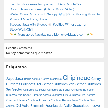
Las históricas nevadas que han cubierto Monterrey
Cody Johnson – Human (Official Music Video)
Winter, Snow, & Jazz with Snoopy
| Cozy Morning Music for
Peaceful Monday by Jazzy
Tuesday Jazz with Snoopy
Positive Winter Jazz for
Study/Work/Chill
Mensaje de Navidad para MonterreyMagico.com
Recent Comments
No hay comentarios que mostrar.
Etiquetas
Chipinque
#apodaca
Contry
Barrio Antiguo
Centro Monterrey
Cumbres
Cumbres 1er Sector
Cumbres 2do Sector
Cumbres
3er Sector
Cumbres 4to Sector
Cumbres 5to Sector
Cumbres 6to Sector
Cumbres 7mo Sector
Cumbres Allegro
Cumbres Elite
Cumbres Elite Premier
Cumbres Madeira
Cumbres Provenza
Cumbres Renacimiento
Cumbres San
Del Valle
Fuentes del Valle
Guadalupe nuevo
Escobedo
Agustín