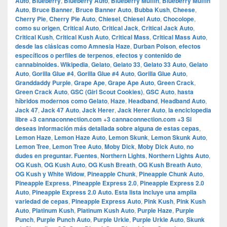
Auto
,
Blueberry
,
Blueberry Auto
,
Blueberry Muffin
,
Blueberry Muffin
Auto
,
Bruce Banner
,
Bruce Banner Auto
,
Bubba Kush
,
Cheese
,
Cherry Pie
,
Cherry Pie Auto
,
Chiesel
,
Chiesel Auto
,
Chocolope
,
como su origen
,
Critical Auto
,
Critical Jack
,
Critical Jack Auto
,
Critical Kush
,
Critical Kush Auto
,
Critical Mass
,
Critical Mass Auto
,
desde las clásicas como Amnesia Haze
,
Durban Poison
,
efectos
específicos o perfiles de terpenos
,
efectos y contenido de
cannabinoides.​ Wikipedia
,
Gelato
,
Gelato 33
,
Gelato 33 Auto
,
Gelato
Auto
,
Gorilla Glue #4
,
Gorilla Glue #4 Auto
,
Gorilla Glue Auto
,
Granddaddy Purple
,
Grape Ape
,
Grape Ape Auto
,
Green Crack
,
Green Crack Auto
,
GSC (Girl Scout Cookies)
,
GSC Auto
,
hasta
híbridos modernos como Gelato
,
Haze
,
Headband
,
Headband Auto
,
Jack 47
,
Jack 47 Auto
,
Jack Herer
,
Jack Herer Auto
,
la enciclopedia
libre +3 cannaconnection.com +3 cannaconnection.com +3 Si
deseas información más detallada sobre alguna de estas cepas
,
Lemon Haze
,
Lemon Haze Auto
,
Lemon Skunk
,
Lemon Skunk Auto
,
Lemon Tree
,
Lemon Tree Auto
,
Moby Dick
,
Moby Dick Auto
,
no
dudes en preguntar.​ Fuentes
,
Northern Lights
,
Northern Lights Auto
,
OG Kush
,
OG Kush Auto
,
OG Kush Breath
,
OG Kush Breath Auto
,
OG Kush y White Widow
,
Pineapple Chunk
,
Pineapple Chunk Auto
,
Pineapple Express
,
Pineapple Express 2.0
,
Pineapple Express 2.0
Auto
,
Pineapple Express 2.0 Auto.​ Esta lista incluye una amplia
variedad de cepas
,
Pineapple Express Auto
,
Pink Kush
,
Pink Kush
Auto
,
Platinum Kush
,
Platinum Kush Auto
,
Purple Haze
,
Purple
Punch
,
Purple Punch Auto
,
Purple Urkle
,
Purple Urkle Auto
,
Skunk