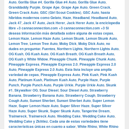
Auto
,
Gorilla Glue #4
,
Gorilla Glue #4 Auto
,
Gorilla Glue Auto
,
Granddaddy Purple
,
Grape Ape
,
Grape Ape Auto
,
Green Crack
,
Green Crack Auto
,
GSC (Girl Scout Cookies)
,
GSC Auto
,
hasta
híbridos modernos como Gelato
,
Haze
,
Headband
,
Headband Auto
,
Jack 47
,
Jack 47 Auto
,
Jack Herer
,
Jack Herer Auto
,
la enciclopedia
libre +3 cannaconnection.com +3 cannaconnection.com +3 Si
deseas información más detallada sobre alguna de estas cepas
,
Lemon Haze
,
Lemon Haze Auto
,
Lemon Skunk
,
Lemon Skunk Auto
,
Lemon Tree
,
Lemon Tree Auto
,
Moby Dick
,
Moby Dick Auto
,
no
dudes en preguntar.​ Fuentes
,
Northern Lights
,
Northern Lights Auto
,
OG Kush
,
OG Kush Auto
,
OG Kush Breath
,
OG Kush Breath Auto
,
OG Kush y White Widow
,
Pineapple Chunk
,
Pineapple Chunk Auto
,
Pineapple Express
,
Pineapple Express 2.0
,
Pineapple Express 2.0
Auto
,
Pineapple Express 2.0 Auto.​ Esta lista incluye una amplia
variedad de cepas
,
Pineapple Express Auto
,
Pink Kush
,
Pink Kush
Auto
,
Platinum Kush
,
Platinum Kush Auto
,
Purple Haze
,
Purple
Punch
,
Purple Punch Auto
,
Purple Urkle
,
Purple Urkle Auto
,
Skunk
#1
,
Skywalker OG
,
Sour Diesel
,
Sour Diesel Auto
,
Strawberry
Banana
,
Strawberry Banana Auto
,
Strawberry Cough
,
Strawberry
Cough Auto
,
Sunset Sherbet
,
Sunset Sherbet Auto
,
Super Lemon
Haze
,
Super Lemon Haze Auto
,
Super Silver Haze
,
Super Silver
Haze Auto
,
Super Skunk
,
Super Skunk Auto
,
Tangerine Dream
,
Trainwreck
,
Trainwreck Auto
,
Wedding Cake
,
Wedding Cake Auto
,
Wedding Cake y Zkittlez. Cada una de estas variedades tiene
características únicas en cuanto a sabor
,
White Rhino
,
White Rhino