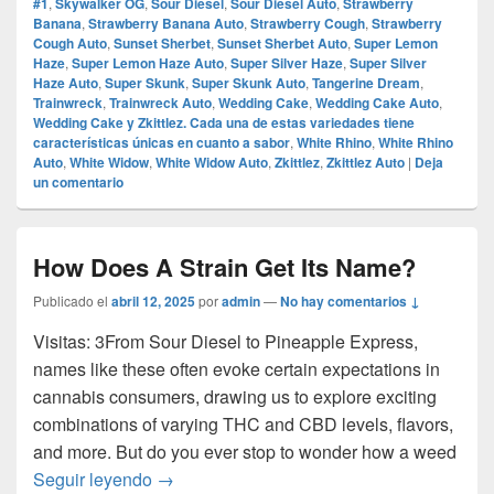
#1
,
Skywalker OG
,
Sour Diesel
,
Sour Diesel Auto
,
Strawberry
Banana
,
Strawberry Banana Auto
,
Strawberry Cough
,
Strawberry
Cough Auto
,
Sunset Sherbet
,
Sunset Sherbet Auto
,
Super Lemon
Haze
,
Super Lemon Haze Auto
,
Super Silver Haze
,
Super Silver
Haze Auto
,
Super Skunk
,
Super Skunk Auto
,
Tangerine Dream
,
Trainwreck
,
Trainwreck Auto
,
Wedding Cake
,
Wedding Cake Auto
,
Wedding Cake y Zkittlez. Cada una de estas variedades tiene
características únicas en cuanto a sabor
,
White Rhino
,
White Rhino
Auto
,
White Widow
,
White Widow Auto
,
Zkittlez
,
Zkittlez Auto
|
Deja
un comentario
How Does A Strain Get Its Name?
Publicado el
abril 12, 2025
por
admin
—
No hay comentarios ↓
Visitas: 3From Sour Diesel to Pineapple Express,
names like these often evoke certain expectations in
cannabis consumers, drawing us to explore exciting
combinations of varying THC and CBD levels, flavors,
and more. But do you ever stop to wonder how a weed
How Does A Strain Get Its Name?
Seguir leyendo
→