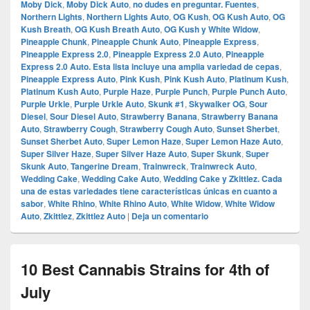
Moby Dick
,
Moby Dick Auto
,
no dudes en preguntar.​ Fuentes
,
Northern Lights
,
Northern Lights Auto
,
OG Kush
,
OG Kush Auto
,
OG
Kush Breath
,
OG Kush Breath Auto
,
OG Kush y White Widow
,
Pineapple Chunk
,
Pineapple Chunk Auto
,
Pineapple Express
,
Pineapple Express 2.0
,
Pineapple Express 2.0 Auto
,
Pineapple
Express 2.0 Auto.​ Esta lista incluye una amplia variedad de cepas
,
Pineapple Express Auto
,
Pink Kush
,
Pink Kush Auto
,
Platinum Kush
,
Platinum Kush Auto
,
Purple Haze
,
Purple Punch
,
Purple Punch Auto
,
Purple Urkle
,
Purple Urkle Auto
,
Skunk #1
,
Skywalker OG
,
Sour
Diesel
,
Sour Diesel Auto
,
Strawberry Banana
,
Strawberry Banana
Auto
,
Strawberry Cough
,
Strawberry Cough Auto
,
Sunset Sherbet
,
Sunset Sherbet Auto
,
Super Lemon Haze
,
Super Lemon Haze Auto
,
Super Silver Haze
,
Super Silver Haze Auto
,
Super Skunk
,
Super
Skunk Auto
,
Tangerine Dream
,
Trainwreck
,
Trainwreck Auto
,
Wedding Cake
,
Wedding Cake Auto
,
Wedding Cake y Zkittlez. Cada
una de estas variedades tiene características únicas en cuanto a
sabor
,
White Rhino
,
White Rhino Auto
,
White Widow
,
White Widow
Auto
,
Zkittlez
,
Zkittlez Auto
|
Deja un comentario
10 Best Cannabis Strains for 4th of
July