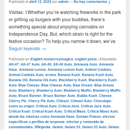
Publicado el
abril 12, 2025
por
admin
—
No hay comentarios ↓
Visitas: 1Whether you’re watching fireworks in the park
or grilling up burgers with your buddies, there’s
something special about enjoying cannabis on
Independence Day. But, which strain is right for the
festive occasion? To help you narrow it down, we’ve
10 Best Cannabis Strains for 4th of July
Seguir leyendo
→
Publicado en
English monterreymagico
,
english posts
|
Etiquetado
AK-47
,
AK-47 Auto
,
AK-48
,
AK-48 Auto
,
Amnesia Auto
,
Amnesia
Haze
,
Amnesia Lemon
,
Amnesia Lemon Auto
,
Animal Cookies
,
Animal Cookies Auto
,
aroma
,
Banana Kush
,
Banana Kush Auto
,
Banana OG
,
Banana OG Auto
,
Blackberry Kush
,
Blackberry Kush
Auto
,
Blue Cheese
,
Blue Cheese Auto
,
Blue Dream
,
Blue Dream
Auto
,
Blueberry
,
Blueberry Auto
,
Blueberry Muffin
,
Blueberry Muffin
Auto
,
Bruce Banner
,
Bruce Banner Auto
,
Bubba Kush
,
Cheese
,
Cherry Pie
,
Cherry Pie Auto
,
Chiesel
,
Chiesel Auto
,
Chocolope
,
como su origen
,
Critical Auto
,
Critical Jack
,
Critical Jack Auto
,
Critical Kush
,
Critical Kush Auto
,
Critical Mass
,
Critical Mass Auto
,
desde las clásicas como Amnesia Haze
,
Durban Poison
,
efectos
específicos o perfiles de terpenos
,
efectos y contenido de
cannabinoides.​ Wikipedia
,
Gelato
,
Gelato 33
,
Gelato 33 Auto
,
Gelato