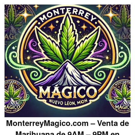
MonterreyMagico.com – Venta de
Marihuana de 9AM – 9PM en