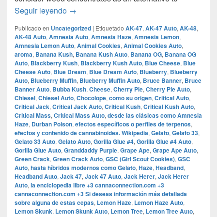
The Live Resin Cannabis Concentrates Gu
Seguir leyendo
→
Publicado en
Uncategorized
|
Etiquetado
AK-47
,
AK-47 Auto
,
AK-48
,
AK-48 Auto
,
Amnesia Auto
,
Amnesia Haze
,
Amnesia Lemon
,
Amnesia Lemon Auto
,
Animal Cookies
,
Animal Cookies Auto
,
aroma
,
Banana Kush
,
Banana Kush Auto
,
Banana OG
,
Banana OG
Auto
,
Blackberry Kush
,
Blackberry Kush Auto
,
Blue Cheese
,
Blue
Cheese Auto
,
Blue Dream
,
Blue Dream Auto
,
Blueberry
,
Blueberry
Auto
,
Blueberry Muffin
,
Blueberry Muffin Auto
,
Bruce Banner
,
Bruce
Banner Auto
,
Bubba Kush
,
Cheese
,
Cherry Pie
,
Cherry Pie Auto
,
Chiesel
,
Chiesel Auto
,
Chocolope
,
como su origen
,
Critical Auto
,
Critical Jack
,
Critical Jack Auto
,
Critical Kush
,
Critical Kush Auto
,
Critical Mass
,
Critical Mass Auto
,
desde las clásicas como Amnesia
Haze
,
Durban Poison
,
efectos específicos o perfiles de terpenos
,
efectos y contenido de cannabinoides.​ Wikipedia
,
Gelato
,
Gelato 33
,
Gelato 33 Auto
,
Gelato Auto
,
Gorilla Glue #4
,
Gorilla Glue #4 Auto
,
Gorilla Glue Auto
,
Granddaddy Purple
,
Grape Ape
,
Grape Ape Auto
,
Green Crack
,
Green Crack Auto
,
GSC (Girl Scout Cookies)
,
GSC
Auto
,
hasta híbridos modernos como Gelato
,
Haze
,
Headband
,
Headband Auto
,
Jack 47
,
Jack 47 Auto
,
Jack Herer
,
Jack Herer
Auto
,
la enciclopedia libre +3 cannaconnection.com +3
cannaconnection.com +3 Si deseas información más detallada
sobre alguna de estas cepas
,
Lemon Haze
,
Lemon Haze Auto
,
Lemon Skunk
,
Lemon Skunk Auto
,
Lemon Tree
,
Lemon Tree Auto
,