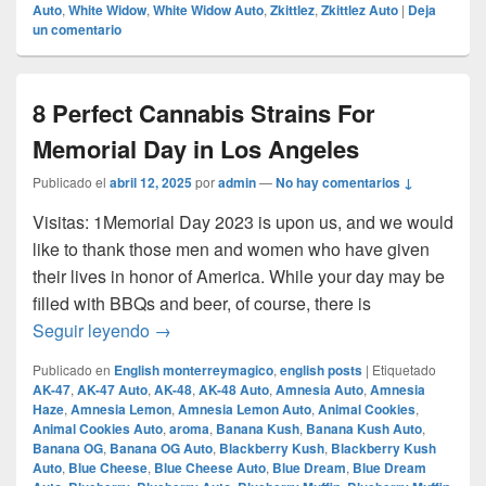
Auto
,
White Widow
,
White Widow Auto
,
Zkittlez
,
Zkittlez Auto
|
Deja
un comentario
8 Perfect Cannabis Strains For
Memorial Day in Los Angeles
Publicado el
abril 12, 2025
por
admin
—
No hay comentarios ↓
Visitas: 1Memorial Day 2023 is upon us, and we would
like to thank those men and women who have given
their lives in honor of America. While your day may be
filled with BBQs and beer, of course, there is
8 Perfect Cannabis Strains For Memorial D
Seguir leyendo
→
Publicado en
English monterreymagico
,
english posts
|
Etiquetado
AK-47
,
AK-47 Auto
,
AK-48
,
AK-48 Auto
,
Amnesia Auto
,
Amnesia
Haze
,
Amnesia Lemon
,
Amnesia Lemon Auto
,
Animal Cookies
,
Animal Cookies Auto
,
aroma
,
Banana Kush
,
Banana Kush Auto
,
Banana OG
,
Banana OG Auto
,
Blackberry Kush
,
Blackberry Kush
Auto
,
Blue Cheese
,
Blue Cheese Auto
,
Blue Dream
,
Blue Dream