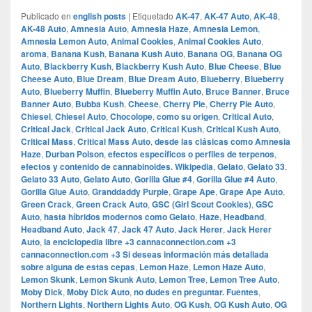
Publicado en
english posts
|
Etiquetado
AK-47
,
AK-47 Auto
,
AK-48
,
AK-48 Auto
,
Amnesia Auto
,
Amnesia Haze
,
Amnesia Lemon
,
Amnesia Lemon Auto
,
Animal Cookies
,
Animal Cookies Auto
,
aroma
,
Banana Kush
,
Banana Kush Auto
,
Banana OG
,
Banana OG
Auto
,
Blackberry Kush
,
Blackberry Kush Auto
,
Blue Cheese
,
Blue
Cheese Auto
,
Blue Dream
,
Blue Dream Auto
,
Blueberry
,
Blueberry
Auto
,
Blueberry Muffin
,
Blueberry Muffin Auto
,
Bruce Banner
,
Bruce
Banner Auto
,
Bubba Kush
,
Cheese
,
Cherry Pie
,
Cherry Pie Auto
,
Chiesel
,
Chiesel Auto
,
Chocolope
,
como su origen
,
Critical Auto
,
Critical Jack
,
Critical Jack Auto
,
Critical Kush
,
Critical Kush Auto
,
Critical Mass
,
Critical Mass Auto
,
desde las clásicas como Amnesia
Haze
,
Durban Poison
,
efectos específicos o perfiles de terpenos
,
efectos y contenido de cannabinoides.​ Wikipedia
,
Gelato
,
Gelato 33
,
Gelato 33 Auto
,
Gelato Auto
,
Gorilla Glue #4
,
Gorilla Glue #4 Auto
,
Gorilla Glue Auto
,
Granddaddy Purple
,
Grape Ape
,
Grape Ape Auto
,
Green Crack
,
Green Crack Auto
,
GSC (Girl Scout Cookies)
,
GSC
Auto
,
hasta híbridos modernos como Gelato
,
Haze
,
Headband
,
Headband Auto
,
Jack 47
,
Jack 47 Auto
,
Jack Herer
,
Jack Herer
Auto
,
la enciclopedia libre +3 cannaconnection.com +3
cannaconnection.com +3 Si deseas información más detallada
sobre alguna de estas cepas
,
Lemon Haze
,
Lemon Haze Auto
,
Lemon Skunk
,
Lemon Skunk Auto
,
Lemon Tree
,
Lemon Tree Auto
,
Moby Dick
,
Moby Dick Auto
,
no dudes en preguntar.​ Fuentes
,
Northern Lights
,
Northern Lights Auto
,
OG Kush
,
OG Kush Auto
,
OG