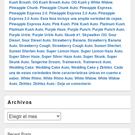
Kush Breath
,
OG Kush Breath Auto
,
OG Kush y White Widow
,
Pineapple Chunk
,
Pineapple Chunk Auto
,
Pineapple Express
,
Pineapple Express 2.0
,
Pineapple Express 2.0 Auto
,
Pineapple
Express 2.0 Auto.​ Esta lista incluye una amplia variedad de cepas
,
Pineapple Express Auto
,
Pink Kush
,
Pink Kush Auto
,
Platinum Kush
,
Platinum Kush Auto
,
Purple Haze
,
Purple Punch
,
Purple Punch Auto
,
Purple Urkle
,
Purple Urkle Auto
,
Skunk #1
,
Skywalker OG
,
Sour
Diesel
,
Sour Diesel Auto
,
Strawberry Banana
,
Strawberry Banana
Auto
,
Strawberry Cough
,
Strawberry Cough Auto
,
Sunset Sherbet
,
Sunset Sherbet Auto
,
Super Lemon Haze
,
Super Lemon Haze Auto
,
Super Silver Haze
,
Super Silver Haze Auto
,
Super Skunk
,
Super
Skunk Auto
,
Tangerine Dream
,
Trainwreck
,
Trainwreck Auto
,
Wedding Cake
,
Wedding Cake Auto
,
Wedding Cake y Zkittlez. Cada
una de estas variedades tiene características únicas en cuanto a
sabor
,
White Rhino
,
White Rhino Auto
,
White Widow
,
White Widow
Auto
,
Zkittlez
,
Zkittlez Auto
|
Deja un comentario
El
Archivos
área
de
widget
Archivos
barra
lateral
primaria
Recent Posts