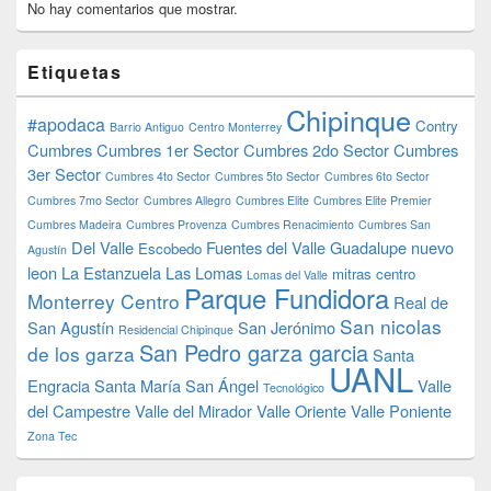
No hay comentarios que mostrar.
Etiquetas
Chipinque
#apodaca
Contry
Barrio Antiguo
Centro Monterrey
Cumbres
Cumbres 1er Sector
Cumbres 2do Sector
Cumbres
3er Sector
Cumbres 4to Sector
Cumbres 5to Sector
Cumbres 6to Sector
Cumbres 7mo Sector
Cumbres Allegro
Cumbres Elite
Cumbres Elite Premier
Cumbres Madeira
Cumbres Provenza
Cumbres Renacimiento
Cumbres San
Del Valle
Fuentes del Valle
Guadalupe nuevo
Escobedo
Agustín
leon
La Estanzuela
Las Lomas
mitras centro
Lomas del Valle
Parque Fundidora
Monterrey Centro
Real de
San nicolas
San Agustín
San Jerónimo
Residencial Chipinque
San Pedro garza garcia
de los garza
Santa
UANL
Engracia
Santa María
San Ángel
Valle
Tecnológico
del Campestre
Valle del Mirador
Valle Oriente
Valle Poniente
Zona Tec