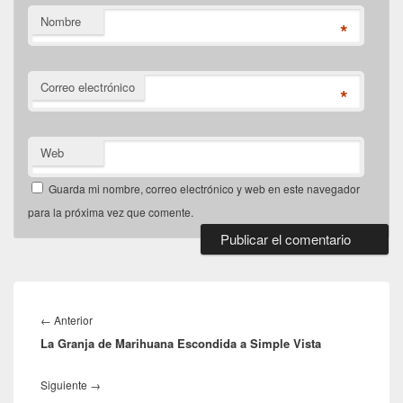
Nombre
*
Correo electrónico
*
Web
Guarda mi nombre, correo electrónico y web en este navegador
para la próxima vez que comente.
Navegación
de
Entrada
←
Anterior
entradas
La Granja de Marihuana Escondida a Simple Vista
anterior:
Entrada
Siguiente
→