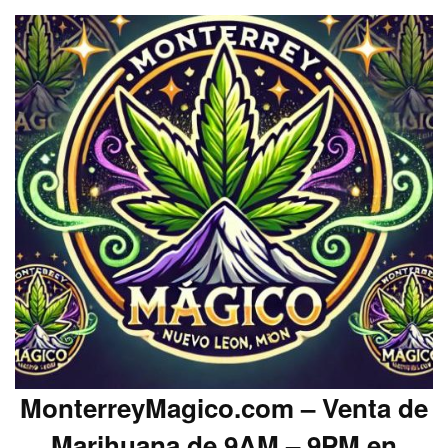
MonterreyMagico.com – Venta de
Marihuana de 9AM – 9PM en