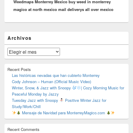
Weedmaps Monterrey Mexico buy weed in monterrey
siguiente:
magico at north mexico mail deliverys all over mexico
El
Archivos
área
de
widget
Archivos
barra
lateral
primaria
Recent Posts
Las históricas nevadas que han cubierto Monterrey
Cody Johnson – Human (Official Music Video)
Winter, Snow, & Jazz with Snoopy
| Cozy Morning Music for
Peaceful Monday by Jazzy
Tuesday Jazz with Snoopy
Positive Winter Jazz for
Study/Work/Chill
Mensaje de Navidad para MonterreyMagico.com
Recent Comments