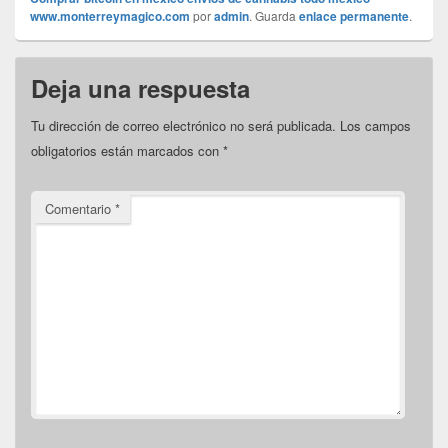
www.monterreymagico.com
por
admin
. Guarda
enlace permanente
.
Deja una respuesta
Tu dirección de correo electrónico no será publicada.
Los campos
obligatorios están marcados con
*
Comentario
*