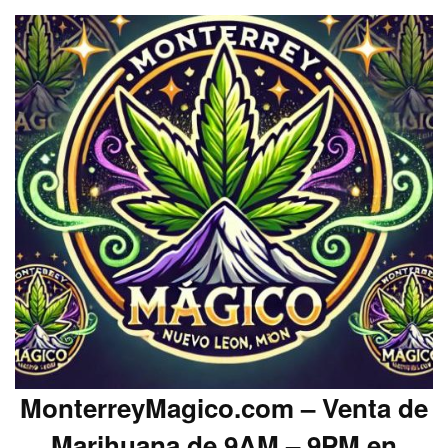
MonterreyMagico.com – Venta de
Marihuana de 9AM – 9PM en