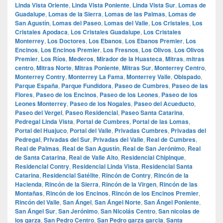
Linda Vista Oriente
,
Linda Vista Poniente
,
Linda Vista Sur
,
Lomas de
Guadalupe
,
Lomas de la Sierra
,
Lomas de las Palmas
,
Lomas de
San Agustín
,
Lomas del Paseo
,
Lomas del Valle
,
Los Cristales
,
Los
Cristales Apodaca
,
Los Cristales Guadalupe
,
Los Cristales
Monterrey
,
Los Doctores
,
Los Ebanos
,
Los Ebanos Premier
,
Los
Encinos
,
Los Encinos Premier
,
Los Fresnos
,
Los Olivos
,
Los Olivos
Premier
,
Los Ríos
,
Mederos
,
Mirador de la Huasteca
,
Mitras
,
mitras
centro
,
Mitras Norte
,
Mitras Poniente
,
Mitras Sur
,
Monterrey Centro
,
Monterrey Contry
,
Monterrey La Fama
,
Monterrey Valle
,
Obispado
,
Parque España
,
Parque Fundidora
,
Paseo de Cumbres
,
Paseo de las
Flores
,
Paseo de los Encinos
,
Paseo de los Leones
,
Paseo de los
Leones Monterrey
,
Paseo de los Nogales
,
Paseo del Acueducto
,
Paseo del Vergel
,
Paseo Residencial
,
Paseo Santa Catarina
,
Pedregal Linda Vista
,
Portal de Cumbres
,
Portal de las Lomas
,
Portal del Huajuco
,
Portal del Valle
,
Privadas Cumbres
,
Privadas del
Pedregal
,
Privadas del Sur
,
Privadas del Valle
,
Real de Cumbres
,
Real de Palmas
,
Real de San Agustín
,
Real de San Jerónimo
,
Real
de Santa Catarina
,
Real de Valle Alto
,
Residencial Chipinque
,
Residencial Contry
,
Residencial Linda Vista
,
Residencial Santa
Catarina
,
Residencial Satélite
,
Rincón de Contry
,
Rincón de la
Hacienda
,
Rincón de la Sierra
,
Rincón de la Virgen
,
Rincón de las
Montañas
,
Rincón de los Encinos
,
Rincón de los Encinos Premier
,
Rincón del Valle
,
San Ángel
,
San Ángel Norte
,
San Ángel Poniente
,
San Ángel Sur
,
San Jerónimo
,
San Nicolás Centro
,
San nicolas de
los garza
,
San Pedro Centro
,
San Pedro garza garcia
,
Santa