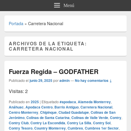
Menú
Portada
»
Carretera Nacional
ARCHIVOS DE LA ETIQUETA:
CARRETERA NACIONAL
Fuerza Regida – GODFATHER
Publicado el
junio 29, 2025
por
admin
—
No hay comentarios ↓
Visitas: 2
Publicado en
2025
|
Etiquetado
#apodaca
,
Alameda Monterrey
,
Anáhuac
,
Apodaca Centro
,
Barrio Antiguo
,
Carretera Nacional
,
Centro Monterrey
,
Chipinque
,
Ciudad Guadalupe
,
Colinas de San
Jerónimo
,
Colinas de Santa Catarina
,
Colinas de Valle Verde
,
Contry
,
Contry Club
,
Contry La Escondida
,
Contry La Silla
,
Contry Sol
,
Contry Tesoro
,
Country Monterrey
,
Cumbres
,
Cumbres 1er Sector
,