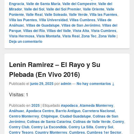
Engracia
,
Valle de Santa María
,
Valle del Campestre
,
Valle del
Mirador
,
Valle del Sol
,
Valle del Sol Premier
,
Valle Oriente
,
Valle
Poniente
,
Valle Real
,
Valle Soleado
,
Valle Verde
,
Villa las Fuentes
,
Villa las Puentes
,
Villa Universidad
,
Villas Cumbres
,
Villas de
Anáhuac
,
Villas de Guadalupe
,
Villas de San Jerónimo
,
Villas del
Parque
,
Villas del Río
,
Villas del Valle
,
Vista Alta
,
Vista Cumbres
,
Vista Hermosa
,
Vista Montaña
,
Vista Real
,
Zona Tec
,
Zona Valle
|
Deja un comentario
Lenin Ramirez – El Rayo y Su
Plebada (En Vivo 2016)
Publicado el
junio 29, 2025
por
admin
—
No hay comentarios ↓
Visitas: 1
Publicado en
2025
|
Etiquetado
#apodaca
,
Alameda Monterrey
,
Anáhuac
,
Apodaca Centro
,
Barrio Antiguo
,
Carretera Nacional
,
Centro Monterrey
,
Chipinque
,
Ciudad Guadalupe
,
Colinas de San
Jerónimo
,
Colinas de Santa Catarina
,
Colinas de Valle Verde
,
Contry
,
Contry Club
,
Contry La Escondida
,
Contry La Silla
,
Contry Sol
,
Contry Tesoro
,
Country Monterrey
,
Cumbres
,
Cumbres 1er Sector
,