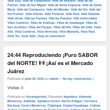
Valle Azul
,
Valle de Fundadores
,
Valle de Infonavit
,
Valle de las
Palmas
,
Valle de San Miguel
,
Valle de Santa Engracia
,
Valle de Santa
María
,
Valle del Campestre
,
Valle del Mirador
,
Valle del Sol
,
Valle del
Sol Premier
,
Valle Oriente
,
Valle Poniente
,
Valle Real
,
Valle Soleado
,
Valle Verde
,
Villa las Fuentes
,
Villa las Puentes
,
Villa Universidad
,
Villas Cumbres
,
Villas de Anáhuac
,
Villas de Guadalupe
,
Villas de
San Jerónimo
,
Villas del Parque
,
Villas del Río
,
Villas del Valle
,
Vista
Alta
,
Vista Cumbres
,
Vista Hermosa
,
Vista Montaña
,
Vista Real
,
Zona Tec
,
Zona Valle
|
Deja un comentario
24:44 Reproduciendo ¡Puro SABOR
del NORTE!
¡Así es el Mercado
Juárez
Publicado el
junio 29, 2025
por
admin
—
No hay comentarios ↓
Visitas: 0
Publicado en
Uncategorized
|
Etiquetado
#apodaca
,
Alameda
Monterrey
,
Anáhuac
,
Apodaca Centro
,
Barrio Antiguo
,
Carretera
Nacional
,
Centro Monterrey
,
Chipinque
,
Ciudad Guadalupe
,
Colinas
de San Jerónimo
,
Colinas de Santa Catarina
,
Colinas de Valle Verde
,