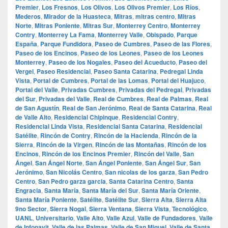
Premier
,
Los Fresnos
,
Los Olivos
,
Los Olivos Premier
,
Los Ríos
,
Mederos
,
Mirador de la Huasteca
,
Mitras
,
mitras centro
,
Mitras
Norte
,
Mitras Poniente
,
Mitras Sur
,
Monterrey Centro
,
Monterrey
Contry
,
Monterrey La Fama
,
Monterrey Valle
,
Obispado
,
Parque
España
,
Parque Fundidora
,
Paseo de Cumbres
,
Paseo de las Flores
,
Paseo de los Encinos
,
Paseo de los Leones
,
Paseo de los Leones
Monterrey
,
Paseo de los Nogales
,
Paseo del Acueducto
,
Paseo del
Vergel
,
Paseo Residencial
,
Paseo Santa Catarina
,
Pedregal Linda
Vista
,
Portal de Cumbres
,
Portal de las Lomas
,
Portal del Huajuco
,
Portal del Valle
,
Privadas Cumbres
,
Privadas del Pedregal
,
Privadas
del Sur
,
Privadas del Valle
,
Real de Cumbres
,
Real de Palmas
,
Real
de San Agustín
,
Real de San Jerónimo
,
Real de Santa Catarina
,
Real
de Valle Alto
,
Residencial Chipinque
,
Residencial Contry
,
Residencial Linda Vista
,
Residencial Santa Catarina
,
Residencial
Satélite
,
Rincón de Contry
,
Rincón de la Hacienda
,
Rincón de la
Sierra
,
Rincón de la Virgen
,
Rincón de las Montañas
,
Rincón de los
Encinos
,
Rincón de los Encinos Premier
,
Rincón del Valle
,
San
Ángel
,
San Ángel Norte
,
San Ángel Poniente
,
San Ángel Sur
,
San
Jerónimo
,
San Nicolás Centro
,
San nicolas de los garza
,
San Pedro
Centro
,
San Pedro garza garcia
,
Santa Catarina Centro
,
Santa
Engracia
,
Santa María
,
Santa María del Sur
,
Santa María Oriente
,
Santa María Poniente
,
Satélite
,
Satélite Sur
,
Sierra Alta
,
Sierra Alta
9no Sector
,
Sierra Nogal
,
Sierra Ventana
,
Sierra Vista
,
Tecnológico
,
UANL
,
Universitario
,
Valle Alto
,
Valle Azul
,
Valle de Fundadores
,
Valle
de Infonavit
,
Valle de las Palmas
,
Valle de San Miguel
,
Valle de Santa