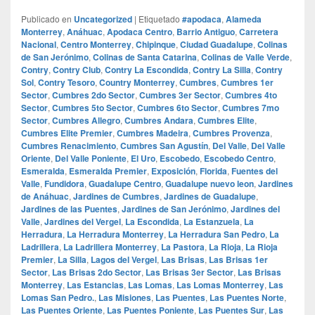
Publicado en
Uncategorized
|
Etiquetado
#apodaca
,
Alameda
Monterrey
,
Anáhuac
,
Apodaca Centro
,
Barrio Antiguo
,
Carretera
Nacional
,
Centro Monterrey
,
Chipinque
,
Ciudad Guadalupe
,
Colinas
de San Jerónimo
,
Colinas de Santa Catarina
,
Colinas de Valle Verde
,
Contry
,
Contry Club
,
Contry La Escondida
,
Contry La Silla
,
Contry
Sol
,
Contry Tesoro
,
Country Monterrey
,
Cumbres
,
Cumbres 1er
Sector
,
Cumbres 2do Sector
,
Cumbres 3er Sector
,
Cumbres 4to
Sector
,
Cumbres 5to Sector
,
Cumbres 6to Sector
,
Cumbres 7mo
Sector
,
Cumbres Allegro
,
Cumbres Andara
,
Cumbres Elite
,
Cumbres Elite Premier
,
Cumbres Madeira
,
Cumbres Provenza
,
Cumbres Renacimiento
,
Cumbres San Agustín
,
Del Valle
,
Del Valle
Oriente
,
Del Valle Poniente
,
El Uro
,
Escobedo
,
Escobedo Centro
,
Esmeralda
,
Esmeralda Premier
,
Exposición
,
Florida
,
Fuentes del
Valle
,
Fundidora
,
Guadalupe Centro
,
Guadalupe nuevo leon
,
Jardines
de Anáhuac
,
Jardines de Cumbres
,
Jardines de Guadalupe
,
Jardines de las Puentes
,
Jardines de San Jerónimo
,
Jardines del
Valle
,
Jardines del Vergel
,
La Escondida
,
La Estanzuela
,
La
Herradura
,
La Herradura Monterrey
,
La Herradura San Pedro
,
La
Ladrillera
,
La Ladrillera Monterrey
,
La Pastora
,
La Rioja
,
La Rioja
Premier
,
La Silla
,
Lagos del Vergel
,
Las Brisas
,
Las Brisas 1er
Sector
,
Las Brisas 2do Sector
,
Las Brisas 3er Sector
,
Las Brisas
Monterrey
,
Las Estancias
,
Las Lomas
,
Las Lomas Monterrey
,
Las
Lomas San Pedro.
,
Las Misiones
,
Las Puentes
,
Las Puentes Norte
,
Las Puentes Oriente
,
Las Puentes Poniente
,
Las Puentes Sur
,
Las