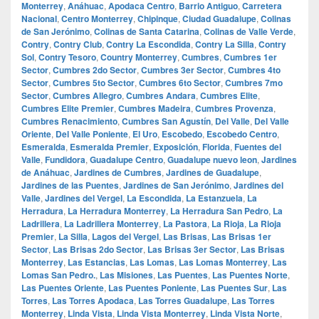
Monterrey
,
Anáhuac
,
Apodaca Centro
,
Barrio Antiguo
,
Carretera
Nacional
,
Centro Monterrey
,
Chipinque
,
Ciudad Guadalupe
,
Colinas
de San Jerónimo
,
Colinas de Santa Catarina
,
Colinas de Valle Verde
,
Contry
,
Contry Club
,
Contry La Escondida
,
Contry La Silla
,
Contry
Sol
,
Contry Tesoro
,
Country Monterrey
,
Cumbres
,
Cumbres 1er
Sector
,
Cumbres 2do Sector
,
Cumbres 3er Sector
,
Cumbres 4to
Sector
,
Cumbres 5to Sector
,
Cumbres 6to Sector
,
Cumbres 7mo
Sector
,
Cumbres Allegro
,
Cumbres Andara
,
Cumbres Elite
,
Cumbres Elite Premier
,
Cumbres Madeira
,
Cumbres Provenza
,
Cumbres Renacimiento
,
Cumbres San Agustín
,
Del Valle
,
Del Valle
Oriente
,
Del Valle Poniente
,
El Uro
,
Escobedo
,
Escobedo Centro
,
Esmeralda
,
Esmeralda Premier
,
Exposición
,
Florida
,
Fuentes del
Valle
,
Fundidora
,
Guadalupe Centro
,
Guadalupe nuevo leon
,
Jardines
de Anáhuac
,
Jardines de Cumbres
,
Jardines de Guadalupe
,
Jardines de las Puentes
,
Jardines de San Jerónimo
,
Jardines del
Valle
,
Jardines del Vergel
,
La Escondida
,
La Estanzuela
,
La
Herradura
,
La Herradura Monterrey
,
La Herradura San Pedro
,
La
Ladrillera
,
La Ladrillera Monterrey
,
La Pastora
,
La Rioja
,
La Rioja
Premier
,
La Silla
,
Lagos del Vergel
,
Las Brisas
,
Las Brisas 1er
Sector
,
Las Brisas 2do Sector
,
Las Brisas 3er Sector
,
Las Brisas
Monterrey
,
Las Estancias
,
Las Lomas
,
Las Lomas Monterrey
,
Las
Lomas San Pedro.
,
Las Misiones
,
Las Puentes
,
Las Puentes Norte
,
Las Puentes Oriente
,
Las Puentes Poniente
,
Las Puentes Sur
,
Las
Torres
,
Las Torres Apodaca
,
Las Torres Guadalupe
,
Las Torres
Monterrey
,
Linda Vista
,
Linda Vista Monterrey
,
Linda Vista Norte
,