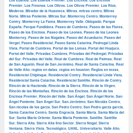
Premier
,
Los Fresnos
,
Los Olivos
,
Los Olivos Premier
,
Los Ríos
,
Mederos
,
Mirador de la Huasteca
,
Mitras
,
mitras centro
,
Mitras
Norte
,
Mitras Poniente
,
Mitras Sur
,
Monterrey Centro
,
Monterrey
Contry
,
Monterrey La Fama
,
Monterrey Valle
,
Obispado
,
Parque
España
,
Parque Fundidora
,
Paseo de Cumbres
,
Paseo de las Flores
,
Paseo de los Encinos
,
Paseo de los Leones
,
Paseo de los Leones
Monterrey
,
Paseo de los Nogales
,
Paseo del Acueducto
,
Paseo del
Vergel
,
Paseo Residencial
,
Paseo Santa Catarina
,
Pedregal Linda
Vista
,
Portal de Cumbres
,
Portal de las Lomas
,
Portal del Huajuco
,
Portal del Valle
,
Privadas Cumbres
,
Privadas del Pedregal
,
Privadas
del Sur
,
Privadas del Valle
,
Real de Cumbres
,
Real de Palmas
,
Real
de San Agustín
,
Real de San Jerónimo
,
Real de Santa Catarina
,
Real
de Valle Alto
,
regios en dalas
,
regios en houston
,
Regios en texas
,
Residencial Chipinque
,
Residencial Contry
,
Residencial Linda Vista
,
Residencial Santa Catarina
,
Residencial Satélite
,
Rincón de Contry
,
Rincón de la Hacienda
,
Rincón de la Sierra
,
Rincón de la Virgen
,
Rincón de las Montañas
,
Rincón de los Encinos
,
Rincón de los
Encinos Premier
,
Rincón del Valle
,
San Ángel
,
San Ángel Norte
,
San
Ángel Poniente
,
San Ángel Sur
,
San Jerónimo
,
San Nicolás Centro
,
San nicolas de los garza
,
San Pedro Centro
,
San Pedro garza garcia
,
Santa Catarina Centro
,
Santa Engracia
,
Santa María
,
Santa María del
Sur
,
Santa María Oriente
,
Santa María Poniente
,
Satélite
,
Satélite
Sur
,
Sierra Alta
,
Sierra Alta 9no Sector
,
Sierra Nogal
,
Sierra
Ventana
,
Sierra Vista
,
Tecnológico
,
UANL
,
Universitario
,
Valle Alto
,