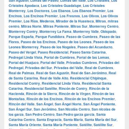
San Agustín
,
Lomas del Paseo
,
Lomas del Valle
,
Los Cristales
,
Los
Cristales Apodaca
,
Los Cristales Guadalupe
,
Los Cristales
Monterrey
,
Los Doctores
,
Los Ebanos
,
Los Ebanos Premier
,
Los
Encinos
,
Los Encinos Premier
,
Los Fresnos
,
Los Olivos
,
Los Olivos
Premier
,
Los Ríos
,
Mederos
,
Mirador de la Huasteca
,
Mitras
,
mitras
centro
,
Mitras Norte
,
Mitras Poniente
,
Mitras Sur
,
Monterrey Centro
,
Monterrey Contry
,
Monterrey La Fama
,
Monterrey Valle
,
Obispado
,
Parque España
,
Parque Fundidora
,
Paseo de Cumbres
,
Paseo de las
Flores
,
Paseo de los Encinos
,
Paseo de los Leones
,
Paseo de los
Leones Monterrey
,
Paseo de los Nogales
,
Paseo del Acueducto
,
Paseo del Vergel
,
Paseo Residencial
,
Paseo Santa Catarina
,
Pedregal Linda Vista
,
Portal de Cumbres
,
Portal de las Lomas
,
Portal del Huajuco
,
Portal del Valle
,
Privadas Cumbres
,
Privadas del
Pedregal
,
Privadas del Sur
,
Privadas del Valle
,
Real de Cumbres
,
Real de Palmas
,
Real de San Agustín
,
Real de San Jerónimo
,
Real
de Santa Catarina
,
Real de Valle Alto
,
Residencial Chipinque
,
Residencial Contry
,
Residencial Linda Vista
,
Residencial Santa
Catarina
,
Residencial Satélite
,
Rincón de Contry
,
Rincón de la
Hacienda
,
Rincón de la Sierra
,
Rincón de la Virgen
,
Rincón de las
Montañas
,
Rincón de los Encinos
,
Rincón de los Encinos Premier
,
Rincón del Valle
,
San Ángel
,
San Ángel Norte
,
San Ángel Poniente
,
San Ángel Sur
,
San Jerónimo
,
San Nicolás Centro
,
San nicolas de
los garza
,
San Pedro Centro
,
San Pedro garza garcia
,
Santa
Catarina Centro
,
Santa Engracia
,
Santa María
,
Santa María del Sur
,
Santa María Oriente
,
Santa María Poniente
,
Satélite
,
Satélite Sur
,