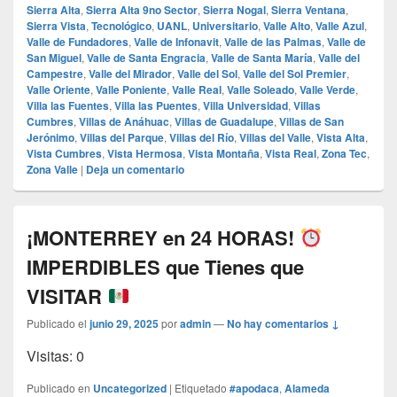
Sierra Alta
,
Sierra Alta 9no Sector
,
Sierra Nogal
,
Sierra Ventana
,
Sierra Vista
,
Tecnológico
,
UANL
,
Universitario
,
Valle Alto
,
Valle Azul
,
Valle de Fundadores
,
Valle de Infonavit
,
Valle de las Palmas
,
Valle de
San Miguel
,
Valle de Santa Engracia
,
Valle de Santa María
,
Valle del
Campestre
,
Valle del Mirador
,
Valle del Sol
,
Valle del Sol Premier
,
Valle Oriente
,
Valle Poniente
,
Valle Real
,
Valle Soleado
,
Valle Verde
,
Villa las Fuentes
,
Villa las Puentes
,
Villa Universidad
,
Villas
Cumbres
,
Villas de Anáhuac
,
Villas de Guadalupe
,
Villas de San
Jerónimo
,
Villas del Parque
,
Villas del Río
,
Villas del Valle
,
Vista Alta
,
Vista Cumbres
,
Vista Hermosa
,
Vista Montaña
,
Vista Real
,
Zona Tec
,
Zona Valle
|
Deja un comentario
¡MONTERREY en 24 HORAS!
IMPERDIBLES que Tienes que
VISITAR
Publicado el
junio 29, 2025
por
admin
—
No hay comentarios ↓
Visitas: 0
Publicado en
Uncategorized
|
Etiquetado
#apodaca
,
Alameda