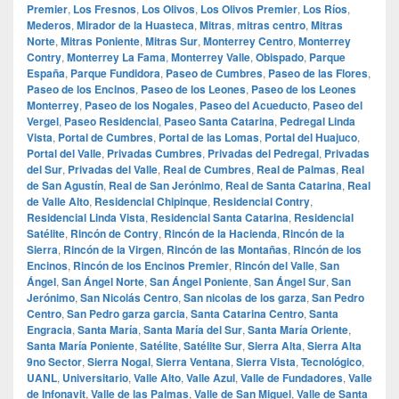
Premier
,
Los Fresnos
,
Los Olivos
,
Los Olivos Premier
,
Los Ríos
,
Mederos
,
Mirador de la Huasteca
,
Mitras
,
mitras centro
,
Mitras
Norte
,
Mitras Poniente
,
Mitras Sur
,
Monterrey Centro
,
Monterrey
Contry
,
Monterrey La Fama
,
Monterrey Valle
,
Obispado
,
Parque
España
,
Parque Fundidora
,
Paseo de Cumbres
,
Paseo de las Flores
,
Paseo de los Encinos
,
Paseo de los Leones
,
Paseo de los Leones
Monterrey
,
Paseo de los Nogales
,
Paseo del Acueducto
,
Paseo del
Vergel
,
Paseo Residencial
,
Paseo Santa Catarina
,
Pedregal Linda
Vista
,
Portal de Cumbres
,
Portal de las Lomas
,
Portal del Huajuco
,
Portal del Valle
,
Privadas Cumbres
,
Privadas del Pedregal
,
Privadas
del Sur
,
Privadas del Valle
,
Real de Cumbres
,
Real de Palmas
,
Real
de San Agustín
,
Real de San Jerónimo
,
Real de Santa Catarina
,
Real
de Valle Alto
,
Residencial Chipinque
,
Residencial Contry
,
Residencial Linda Vista
,
Residencial Santa Catarina
,
Residencial
Satélite
,
Rincón de Contry
,
Rincón de la Hacienda
,
Rincón de la
Sierra
,
Rincón de la Virgen
,
Rincón de las Montañas
,
Rincón de los
Encinos
,
Rincón de los Encinos Premier
,
Rincón del Valle
,
San
Ángel
,
San Ángel Norte
,
San Ángel Poniente
,
San Ángel Sur
,
San
Jerónimo
,
San Nicolás Centro
,
San nicolas de los garza
,
San Pedro
Centro
,
San Pedro garza garcia
,
Santa Catarina Centro
,
Santa
Engracia
,
Santa María
,
Santa María del Sur
,
Santa María Oriente
,
Santa María Poniente
,
Satélite
,
Satélite Sur
,
Sierra Alta
,
Sierra Alta
9no Sector
,
Sierra Nogal
,
Sierra Ventana
,
Sierra Vista
,
Tecnológico
,
UANL
,
Universitario
,
Valle Alto
,
Valle Azul
,
Valle de Fundadores
,
Valle
de Infonavit
,
Valle de las Palmas
,
Valle de San Miguel
,
Valle de Santa