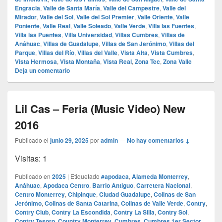
Engracia
,
Valle de Santa María
,
Valle del Campestre
,
Valle del
Mirador
,
Valle del Sol
,
Valle del Sol Premier
,
Valle Oriente
,
Valle
Poniente
,
Valle Real
,
Valle Soleado
,
Valle Verde
,
Villa las Fuentes
,
Villa las Puentes
,
Villa Universidad
,
Villas Cumbres
,
Villas de
Anáhuac
,
Villas de Guadalupe
,
Villas de San Jerónimo
,
Villas del
Parque
,
Villas del Río
,
Villas del Valle
,
Vista Alta
,
Vista Cumbres
,
Vista Hermosa
,
Vista Montaña
,
Vista Real
,
Zona Tec
,
Zona Valle
|
Deja un comentario
Lil Cas – Feria (Music Video) New
2016
Publicado el
junio 29, 2025
por
admin
—
No hay comentarios ↓
Visitas: 1
Publicado en
2025
|
Etiquetado
#apodaca
,
Alameda Monterrey
,
Anáhuac
,
Apodaca Centro
,
Barrio Antiguo
,
Carretera Nacional
,
Centro Monterrey
,
Chipinque
,
Ciudad Guadalupe
,
Colinas de San
Jerónimo
,
Colinas de Santa Catarina
,
Colinas de Valle Verde
,
Contry
,
Contry Club
,
Contry La Escondida
,
Contry La Silla
,
Contry Sol
,
Contry Tesoro
,
Country Monterrey
,
Cumbres
,
Cumbres 1er Sector
,