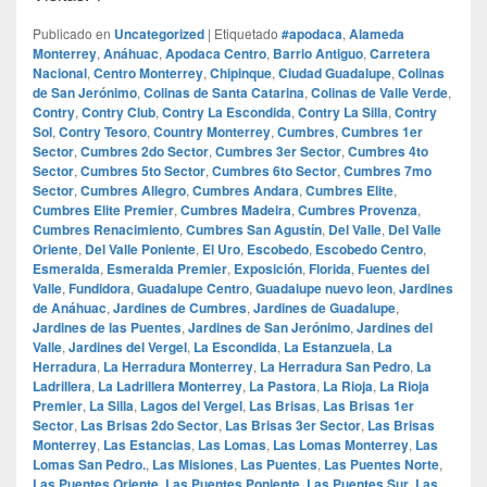
Publicado en
Uncategorized
|
Etiquetado
#apodaca
,
Alameda
Monterrey
,
Anáhuac
,
Apodaca Centro
,
Barrio Antiguo
,
Carretera
Nacional
,
Centro Monterrey
,
Chipinque
,
Ciudad Guadalupe
,
Colinas
de San Jerónimo
,
Colinas de Santa Catarina
,
Colinas de Valle Verde
,
Contry
,
Contry Club
,
Contry La Escondida
,
Contry La Silla
,
Contry
Sol
,
Contry Tesoro
,
Country Monterrey
,
Cumbres
,
Cumbres 1er
Sector
,
Cumbres 2do Sector
,
Cumbres 3er Sector
,
Cumbres 4to
Sector
,
Cumbres 5to Sector
,
Cumbres 6to Sector
,
Cumbres 7mo
Sector
,
Cumbres Allegro
,
Cumbres Andara
,
Cumbres Elite
,
Cumbres Elite Premier
,
Cumbres Madeira
,
Cumbres Provenza
,
Cumbres Renacimiento
,
Cumbres San Agustín
,
Del Valle
,
Del Valle
Oriente
,
Del Valle Poniente
,
El Uro
,
Escobedo
,
Escobedo Centro
,
Esmeralda
,
Esmeralda Premier
,
Exposición
,
Florida
,
Fuentes del
Valle
,
Fundidora
,
Guadalupe Centro
,
Guadalupe nuevo leon
,
Jardines
de Anáhuac
,
Jardines de Cumbres
,
Jardines de Guadalupe
,
Jardines de las Puentes
,
Jardines de San Jerónimo
,
Jardines del
Valle
,
Jardines del Vergel
,
La Escondida
,
La Estanzuela
,
La
Herradura
,
La Herradura Monterrey
,
La Herradura San Pedro
,
La
Ladrillera
,
La Ladrillera Monterrey
,
La Pastora
,
La Rioja
,
La Rioja
Premier
,
La Silla
,
Lagos del Vergel
,
Las Brisas
,
Las Brisas 1er
Sector
,
Las Brisas 2do Sector
,
Las Brisas 3er Sector
,
Las Brisas
Monterrey
,
Las Estancias
,
Las Lomas
,
Las Lomas Monterrey
,
Las
Lomas San Pedro.
,
Las Misiones
,
Las Puentes
,
Las Puentes Norte
,
Las Puentes Oriente
,
Las Puentes Poniente
,
Las Puentes Sur
,
Las