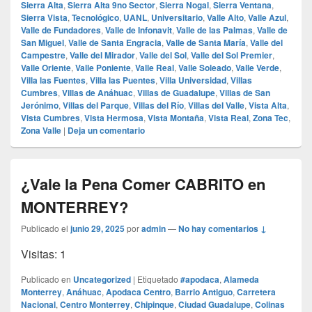
Sierra Alta
,
Sierra Alta 9no Sector
,
Sierra Nogal
,
Sierra Ventana
,
Sierra Vista
,
Tecnológico
,
UANL
,
Universitario
,
Valle Alto
,
Valle Azul
,
Valle de Fundadores
,
Valle de Infonavit
,
Valle de las Palmas
,
Valle de
San Miguel
,
Valle de Santa Engracia
,
Valle de Santa María
,
Valle del
Campestre
,
Valle del Mirador
,
Valle del Sol
,
Valle del Sol Premier
,
Valle Oriente
,
Valle Poniente
,
Valle Real
,
Valle Soleado
,
Valle Verde
,
Villa las Fuentes
,
Villa las Puentes
,
Villa Universidad
,
Villas
Cumbres
,
Villas de Anáhuac
,
Villas de Guadalupe
,
Villas de San
Jerónimo
,
Villas del Parque
,
Villas del Río
,
Villas del Valle
,
Vista Alta
,
Vista Cumbres
,
Vista Hermosa
,
Vista Montaña
,
Vista Real
,
Zona Tec
,
Zona Valle
|
Deja un comentario
¿Vale la Pena Comer CABRITO en
MONTERREY?
Publicado el
junio 29, 2025
por
admin
—
No hay comentarios ↓
Visitas: 1
Publicado en
Uncategorized
|
Etiquetado
#apodaca
,
Alameda
Monterrey
,
Anáhuac
,
Apodaca Centro
,
Barrio Antiguo
,
Carretera
Nacional
,
Centro Monterrey
,
Chipinque
,
Ciudad Guadalupe
,
Colinas