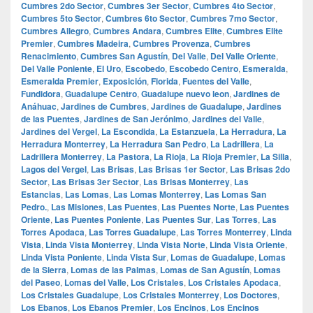
Cumbres 2do Sector
,
Cumbres 3er Sector
,
Cumbres 4to Sector
,
Cumbres 5to Sector
,
Cumbres 6to Sector
,
Cumbres 7mo Sector
,
Cumbres Allegro
,
Cumbres Andara
,
Cumbres Elite
,
Cumbres Elite
Premier
,
Cumbres Madeira
,
Cumbres Provenza
,
Cumbres
Renacimiento
,
Cumbres San Agustín
,
Del Valle
,
Del Valle Oriente
,
Del Valle Poniente
,
El Uro
,
Escobedo
,
Escobedo Centro
,
Esmeralda
,
Esmeralda Premier
,
Exposición
,
Florida
,
Fuentes del Valle
,
Fundidora
,
Guadalupe Centro
,
Guadalupe nuevo leon
,
Jardines de
Anáhuac
,
Jardines de Cumbres
,
Jardines de Guadalupe
,
Jardines
de las Puentes
,
Jardines de San Jerónimo
,
Jardines del Valle
,
Jardines del Vergel
,
La Escondida
,
La Estanzuela
,
La Herradura
,
La
Herradura Monterrey
,
La Herradura San Pedro
,
La Ladrillera
,
La
Ladrillera Monterrey
,
La Pastora
,
La Rioja
,
La Rioja Premier
,
La Silla
,
Lagos del Vergel
,
Las Brisas
,
Las Brisas 1er Sector
,
Las Brisas 2do
Sector
,
Las Brisas 3er Sector
,
Las Brisas Monterrey
,
Las
Estancias
,
Las Lomas
,
Las Lomas Monterrey
,
Las Lomas San
Pedro.
,
Las Misiones
,
Las Puentes
,
Las Puentes Norte
,
Las Puentes
Oriente
,
Las Puentes Poniente
,
Las Puentes Sur
,
Las Torres
,
Las
Torres Apodaca
,
Las Torres Guadalupe
,
Las Torres Monterrey
,
Linda
Vista
,
Linda Vista Monterrey
,
Linda Vista Norte
,
Linda Vista Oriente
,
Linda Vista Poniente
,
Linda Vista Sur
,
Lomas de Guadalupe
,
Lomas
de la Sierra
,
Lomas de las Palmas
,
Lomas de San Agustín
,
Lomas
del Paseo
,
Lomas del Valle
,
Los Cristales
,
Los Cristales Apodaca
,
Los Cristales Guadalupe
,
Los Cristales Monterrey
,
Los Doctores
,
Los Ebanos
,
Los Ebanos Premier
,
Los Encinos
,
Los Encinos