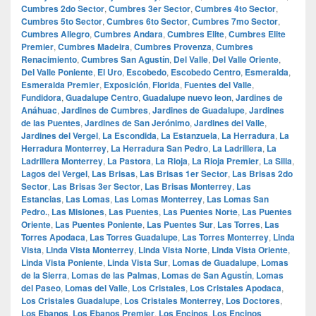
Cumbres 2do Sector
,
Cumbres 3er Sector
,
Cumbres 4to Sector
,
Cumbres 5to Sector
,
Cumbres 6to Sector
,
Cumbres 7mo Sector
,
Cumbres Allegro
,
Cumbres Andara
,
Cumbres Elite
,
Cumbres Elite
Premier
,
Cumbres Madeira
,
Cumbres Provenza
,
Cumbres
Renacimiento
,
Cumbres San Agustín
,
Del Valle
,
Del Valle Oriente
,
Del Valle Poniente
,
El Uro
,
Escobedo
,
Escobedo Centro
,
Esmeralda
,
Esmeralda Premier
,
Exposición
,
Florida
,
Fuentes del Valle
,
Fundidora
,
Guadalupe Centro
,
Guadalupe nuevo leon
,
Jardines de
Anáhuac
,
Jardines de Cumbres
,
Jardines de Guadalupe
,
Jardines
de las Puentes
,
Jardines de San Jerónimo
,
Jardines del Valle
,
Jardines del Vergel
,
La Escondida
,
La Estanzuela
,
La Herradura
,
La
Herradura Monterrey
,
La Herradura San Pedro
,
La Ladrillera
,
La
Ladrillera Monterrey
,
La Pastora
,
La Rioja
,
La Rioja Premier
,
La Silla
,
Lagos del Vergel
,
Las Brisas
,
Las Brisas 1er Sector
,
Las Brisas 2do
Sector
,
Las Brisas 3er Sector
,
Las Brisas Monterrey
,
Las
Estancias
,
Las Lomas
,
Las Lomas Monterrey
,
Las Lomas San
Pedro.
,
Las Misiones
,
Las Puentes
,
Las Puentes Norte
,
Las Puentes
Oriente
,
Las Puentes Poniente
,
Las Puentes Sur
,
Las Torres
,
Las
Torres Apodaca
,
Las Torres Guadalupe
,
Las Torres Monterrey
,
Linda
Vista
,
Linda Vista Monterrey
,
Linda Vista Norte
,
Linda Vista Oriente
,
Linda Vista Poniente
,
Linda Vista Sur
,
Lomas de Guadalupe
,
Lomas
de la Sierra
,
Lomas de las Palmas
,
Lomas de San Agustín
,
Lomas
del Paseo
,
Lomas del Valle
,
Los Cristales
,
Los Cristales Apodaca
,
Los Cristales Guadalupe
,
Los Cristales Monterrey
,
Los Doctores
,
Los Ebanos
,
Los Ebanos Premier
,
Los Encinos
,
Los Encinos