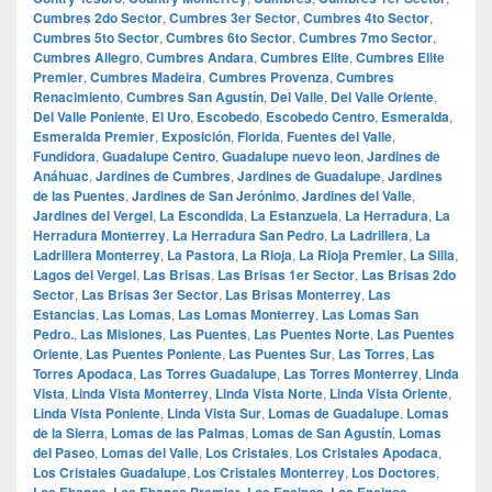
Cumbres 2do Sector
,
Cumbres 3er Sector
,
Cumbres 4to Sector
,
Cumbres 5to Sector
,
Cumbres 6to Sector
,
Cumbres 7mo Sector
,
Cumbres Allegro
,
Cumbres Andara
,
Cumbres Elite
,
Cumbres Elite
Premier
,
Cumbres Madeira
,
Cumbres Provenza
,
Cumbres
Renacimiento
,
Cumbres San Agustín
,
Del Valle
,
Del Valle Oriente
,
Del Valle Poniente
,
El Uro
,
Escobedo
,
Escobedo Centro
,
Esmeralda
,
Esmeralda Premier
,
Exposición
,
Florida
,
Fuentes del Valle
,
Fundidora
,
Guadalupe Centro
,
Guadalupe nuevo leon
,
Jardines de
Anáhuac
,
Jardines de Cumbres
,
Jardines de Guadalupe
,
Jardines
de las Puentes
,
Jardines de San Jerónimo
,
Jardines del Valle
,
Jardines del Vergel
,
La Escondida
,
La Estanzuela
,
La Herradura
,
La
Herradura Monterrey
,
La Herradura San Pedro
,
La Ladrillera
,
La
Ladrillera Monterrey
,
La Pastora
,
La Rioja
,
La Rioja Premier
,
La Silla
,
Lagos del Vergel
,
Las Brisas
,
Las Brisas 1er Sector
,
Las Brisas 2do
Sector
,
Las Brisas 3er Sector
,
Las Brisas Monterrey
,
Las
Estancias
,
Las Lomas
,
Las Lomas Monterrey
,
Las Lomas San
Pedro.
,
Las Misiones
,
Las Puentes
,
Las Puentes Norte
,
Las Puentes
Oriente
,
Las Puentes Poniente
,
Las Puentes Sur
,
Las Torres
,
Las
Torres Apodaca
,
Las Torres Guadalupe
,
Las Torres Monterrey
,
Linda
Vista
,
Linda Vista Monterrey
,
Linda Vista Norte
,
Linda Vista Oriente
,
Linda Vista Poniente
,
Linda Vista Sur
,
Lomas de Guadalupe
,
Lomas
de la Sierra
,
Lomas de las Palmas
,
Lomas de San Agustín
,
Lomas
del Paseo
,
Lomas del Valle
,
Los Cristales
,
Los Cristales Apodaca
,
Los Cristales Guadalupe
,
Los Cristales Monterrey
,
Los Doctores
,
Los Ebanos
,
Los Ebanos Premier
,
Los Encinos
,
Los Encinos