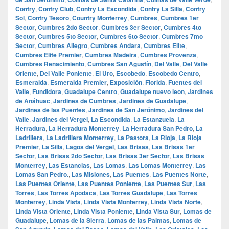
Contry
,
Contry Club
,
Contry La Escondida
,
Contry La Silla
,
Contry
Sol
,
Contry Tesoro
,
Country Monterrey
,
Cumbres
,
Cumbres 1er
Sector
,
Cumbres 2do Sector
,
Cumbres 3er Sector
,
Cumbres 4to
Sector
,
Cumbres 5to Sector
,
Cumbres 6to Sector
,
Cumbres 7mo
Sector
,
Cumbres Allegro
,
Cumbres Andara
,
Cumbres Elite
,
Cumbres Elite Premier
,
Cumbres Madeira
,
Cumbres Provenza
,
Cumbres Renacimiento
,
Cumbres San Agustín
,
Del Valle
,
Del Valle
Oriente
,
Del Valle Poniente
,
El Uro
,
Escobedo
,
Escobedo Centro
,
Esmeralda
,
Esmeralda Premier
,
Exposición
,
Florida
,
Fuentes del
Valle
,
Fundidora
,
Guadalupe Centro
,
Guadalupe nuevo leon
,
Jardines
de Anáhuac
,
Jardines de Cumbres
,
Jardines de Guadalupe
,
Jardines de las Puentes
,
Jardines de San Jerónimo
,
Jardines del
Valle
,
Jardines del Vergel
,
La Escondida
,
La Estanzuela
,
La
Herradura
,
La Herradura Monterrey
,
La Herradura San Pedro
,
La
Ladrillera
,
La Ladrillera Monterrey
,
La Pastora
,
La Rioja
,
La Rioja
Premier
,
La Silla
,
Lagos del Vergel
,
Las Brisas
,
Las Brisas 1er
Sector
,
Las Brisas 2do Sector
,
Las Brisas 3er Sector
,
Las Brisas
Monterrey
,
Las Estancias
,
Las Lomas
,
Las Lomas Monterrey
,
Las
Lomas San Pedro.
,
Las Misiones
,
Las Puentes
,
Las Puentes Norte
,
Las Puentes Oriente
,
Las Puentes Poniente
,
Las Puentes Sur
,
Las
Torres
,
Las Torres Apodaca
,
Las Torres Guadalupe
,
Las Torres
Monterrey
,
Linda Vista
,
Linda Vista Monterrey
,
Linda Vista Norte
,
Linda Vista Oriente
,
Linda Vista Poniente
,
Linda Vista Sur
,
Lomas de
Guadalupe
,
Lomas de la Sierra
,
Lomas de las Palmas
,
Lomas de