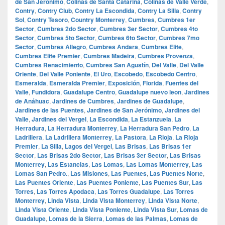
de San Jerónimo
,
Colinas de Santa Catarina
,
Colinas de Valle Verde
,
Contry
,
Contry Club
,
Contry La Escondida
,
Contry La Silla
,
Contry
Sol
,
Contry Tesoro
,
Country Monterrey
,
Cumbres
,
Cumbres 1er
Sector
,
Cumbres 2do Sector
,
Cumbres 3er Sector
,
Cumbres 4to
Sector
,
Cumbres 5to Sector
,
Cumbres 6to Sector
,
Cumbres 7mo
Sector
,
Cumbres Allegro
,
Cumbres Andara
,
Cumbres Elite
,
Cumbres Elite Premier
,
Cumbres Madeira
,
Cumbres Provenza
,
Cumbres Renacimiento
,
Cumbres San Agustín
,
Del Valle
,
Del Valle
Oriente
,
Del Valle Poniente
,
El Uro
,
Escobedo
,
Escobedo Centro
,
Esmeralda
,
Esmeralda Premier
,
Exposición
,
Florida
,
Fuentes del
Valle
,
Fundidora
,
Guadalupe Centro
,
Guadalupe nuevo leon
,
Jardines
de Anáhuac
,
Jardines de Cumbres
,
Jardines de Guadalupe
,
Jardines de las Puentes
,
Jardines de San Jerónimo
,
Jardines del
Valle
,
Jardines del Vergel
,
La Escondida
,
La Estanzuela
,
La
Herradura
,
La Herradura Monterrey
,
La Herradura San Pedro
,
La
Ladrillera
,
La Ladrillera Monterrey
,
La Pastora
,
La Rioja
,
La Rioja
Premier
,
La Silla
,
Lagos del Vergel
,
Las Brisas
,
Las Brisas 1er
Sector
,
Las Brisas 2do Sector
,
Las Brisas 3er Sector
,
Las Brisas
Monterrey
,
Las Estancias
,
Las Lomas
,
Las Lomas Monterrey
,
Las
Lomas San Pedro.
,
Las Misiones
,
Las Puentes
,
Las Puentes Norte
,
Las Puentes Oriente
,
Las Puentes Poniente
,
Las Puentes Sur
,
Las
Torres
,
Las Torres Apodaca
,
Las Torres Guadalupe
,
Las Torres
Monterrey
,
Linda Vista
,
Linda Vista Monterrey
,
Linda Vista Norte
,
Linda Vista Oriente
,
Linda Vista Poniente
,
Linda Vista Sur
,
Lomas de
Guadalupe
,
Lomas de la Sierra
,
Lomas de las Palmas
,
Lomas de