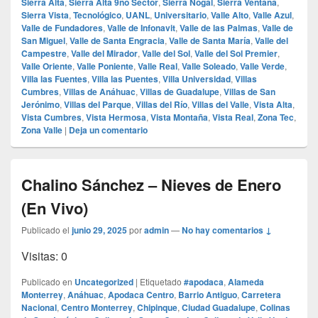
Sierra Alta
,
Sierra Alta 9no Sector
,
Sierra Nogal
,
Sierra Ventana
,
Sierra Vista
,
Tecnológico
,
UANL
,
Universitario
,
Valle Alto
,
Valle Azul
,
Valle de Fundadores
,
Valle de Infonavit
,
Valle de las Palmas
,
Valle de
San Miguel
,
Valle de Santa Engracia
,
Valle de Santa María
,
Valle del
Campestre
,
Valle del Mirador
,
Valle del Sol
,
Valle del Sol Premier
,
Valle Oriente
,
Valle Poniente
,
Valle Real
,
Valle Soleado
,
Valle Verde
,
Villa las Fuentes
,
Villa las Puentes
,
Villa Universidad
,
Villas
Cumbres
,
Villas de Anáhuac
,
Villas de Guadalupe
,
Villas de San
Jerónimo
,
Villas del Parque
,
Villas del Río
,
Villas del Valle
,
Vista Alta
,
Vista Cumbres
,
Vista Hermosa
,
Vista Montaña
,
Vista Real
,
Zona Tec
,
Zona Valle
|
Deja un comentario
Chalino Sánchez – Nieves de Enero
(En Vivo)
Publicado el
junio 29, 2025
por
admin
—
No hay comentarios ↓
Visitas: 0
Publicado en
Uncategorized
|
Etiquetado
#apodaca
,
Alameda
Monterrey
,
Anáhuac
,
Apodaca Centro
,
Barrio Antiguo
,
Carretera
Nacional
,
Centro Monterrey
,
Chipinque
,
Ciudad Guadalupe
,
Colinas