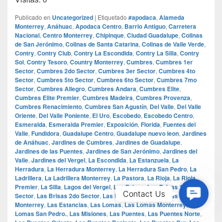
Publicado en
Uncategorized
|
Etiquetado
#apodaca
,
Alameda
Monterrey
,
Anáhuac
,
Apodaca Centro
,
Barrio Antiguo
,
Carretera
Nacional
,
Centro Monterrey
,
Chipinque
,
Ciudad Guadalupe
,
Colinas
de San Jerónimo
,
Colinas de Santa Catarina
,
Colinas de Valle Verde
,
Contry
,
Contry Club
,
Contry La Escondida
,
Contry La Silla
,
Contry
Sol
,
Contry Tesoro
,
Country Monterrey
,
Cumbres
,
Cumbres 1er
Sector
,
Cumbres 2do Sector
,
Cumbres 3er Sector
,
Cumbres 4to
Sector
,
Cumbres 5to Sector
,
Cumbres 6to Sector
,
Cumbres 7mo
Sector
,
Cumbres Allegro
,
Cumbres Andara
,
Cumbres Elite
,
Cumbres Elite Premier
,
Cumbres Madeira
,
Cumbres Provenza
,
Cumbres Renacimiento
,
Cumbres San Agustín
,
Del Valle
,
Del Valle
Oriente
,
Del Valle Poniente
,
El Uro
,
Escobedo
,
Escobedo Centro
,
Esmeralda
,
Esmeralda Premier
,
Exposición
,
Florida
,
Fuentes del
Valle
,
Fundidora
,
Guadalupe Centro
,
Guadalupe nuevo leon
,
Jardines
de Anáhuac
,
Jardines de Cumbres
,
Jardines de Guadalupe
,
Jardines de las Puentes
,
Jardines de San Jerónimo
,
Jardines del
Valle
,
Jardines del Vergel
,
La Escondida
,
La Estanzuela
,
La
Herradura
,
La Herradura Monterrey
,
La Herradura San Pedro
,
La
Ladrillera
,
La Ladrillera Monterrey
,
La Pastora
,
La Rioja
,
La Rioja
Premier
,
La Silla
,
Lagos del Vergel
,
Las Brisas
,
Las Brisas 1er
Contac
Contact Us
Sector
,
Las Brisas 2do Sector
,
Las Brisas 3er Sector
,
Las Brisas
Us
Monterrey
,
Las Estancias
,
Las Lomas
,
Las Lomas Monterrey
,
Las
Lomas San Pedro.
,
Las Misiones
,
Las Puentes
,
Las Puentes Norte
,