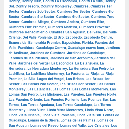
Contry
,
Contry Club
,
Contry La Escondida
,
Contry La Silla
,
Contry
Sol
,
Contry Tesoro
,
Country Monterrey
,
Cumbres
,
Cumbres 1er
Sector
,
Cumbres 2do Sector
,
Cumbres 3er Sector
,
Cumbres 4to
Sector
,
Cumbres 5to Sector
,
Cumbres 6to Sector
,
Cumbres 7mo
Sector
,
Cumbres Allegro
,
Cumbres Andara
,
Cumbres Elite
,
Cumbres Elite Premier
,
Cumbres Madeira
,
Cumbres Provenza
,
Cumbres Renacimiento
,
Cumbres San Agustín
,
Del Valle
,
Del Valle
Oriente
,
Del Valle Poniente
,
El Uro
,
Escobedo
,
Escobedo Centro
,
Esmeralda
,
Esmeralda Premier
,
Exposición
,
Florida
,
Fuentes del
Valle
,
Fundidora
,
Guadalupe Centro
,
Guadalupe nuevo leon
,
Jardines
de Anáhuac
,
Jardines de Cumbres
,
Jardines de Guadalupe
,
Jardines de las Puentes
,
Jardines de San Jerónimo
,
Jardines del
Valle
,
Jardines del Vergel
,
La Escondida
,
La Estanzuela
,
La
Herradura
,
La Herradura Monterrey
,
La Herradura San Pedro
,
La
Ladrillera
,
La Ladrillera Monterrey
,
La Pastora
,
La Rioja
,
La Rioja
Premier
,
La Silla
,
Lagos del Vergel
,
Las Brisas
,
Las Brisas 1er
Sector
,
Las Brisas 2do Sector
,
Las Brisas 3er Sector
,
Las Brisas
Monterrey
,
Las Estancias
,
Las Lomas
,
Las Lomas Monterrey
,
Las
Lomas San Pedro.
,
Las Misiones
,
Las Puentes
,
Las Puentes Norte
,
Las Puentes Oriente
,
Las Puentes Poniente
,
Las Puentes Sur
,
Las
Torres
,
Las Torres Apodaca
,
Las Torres Guadalupe
,
Las Torres
Monterrey
,
Linda Vista
,
Linda Vista Monterrey
,
Linda Vista Norte
,
Linda Vista Oriente
,
Linda Vista Poniente
,
Linda Vista Sur
,
Lomas de
Guadalupe
,
Lomas de la Sierra
,
Lomas de las Palmas
,
Lomas de
San Agustín
,
Lomas del Paseo
,
Lomas del Valle
,
Los Cristales
,
Los