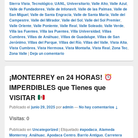
Sierra Vista
,
Tecnológico
,
UANL
,
Universitario
,
Valle Alto
,
Valle Azul
,
Valle de Fundadores
,
Valle de Infonavit
,
Valle de las Palmas
,
Valle de
San Miguel
,
Valle de Santa Engracia
,
Valle de Santa María
,
Valle del
Campestre
,
Valle del Mirador
,
Valle del Sol
,
Valle del Sol Premier
,
Valle Oriente
,
Valle Poniente
,
Valle Real
,
Valle Soleado
,
Valle Verde
,
Villa las Fuentes
,
Villa las Puentes
,
Villa Universidad
,
Villas
Cumbres
,
Villas de Anáhuac
,
Villas de Guadalupe
,
Villas de San
Jerónimo
,
Villas del Parque
,
Villas del Río
,
Villas del Valle
,
Vista Alta
,
Vista Cumbres
,
Vista Hermosa
,
Vista Montaña
,
Vista Real
,
Zona Tec
,
Zona Valle
|
Deja un comentario
¡MONTERREY en 24 HORAS!
IMPERDIBLES que Tienes que
VISITAR
Publicado el
junio 29, 2025
por
admin
—
No hay comentarios ↓
Visitas: 0
Publicado en
Uncategorized
|
Etiquetado
#apodaca
,
Alameda
Monterrey
,
Anáhuac
,
Apodaca Centro
,
Barrio Antiguo
,
Carretera