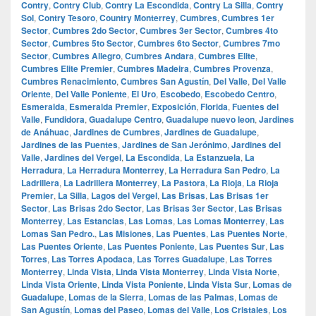
Contry
,
Contry Club
,
Contry La Escondida
,
Contry La Silla
,
Contry
Sol
,
Contry Tesoro
,
Country Monterrey
,
Cumbres
,
Cumbres 1er
Sector
,
Cumbres 2do Sector
,
Cumbres 3er Sector
,
Cumbres 4to
Sector
,
Cumbres 5to Sector
,
Cumbres 6to Sector
,
Cumbres 7mo
Sector
,
Cumbres Allegro
,
Cumbres Andara
,
Cumbres Elite
,
Cumbres Elite Premier
,
Cumbres Madeira
,
Cumbres Provenza
,
Cumbres Renacimiento
,
Cumbres San Agustín
,
Del Valle
,
Del Valle
Oriente
,
Del Valle Poniente
,
El Uro
,
Escobedo
,
Escobedo Centro
,
Esmeralda
,
Esmeralda Premier
,
Exposición
,
Florida
,
Fuentes del
Valle
,
Fundidora
,
Guadalupe Centro
,
Guadalupe nuevo leon
,
Jardines
de Anáhuac
,
Jardines de Cumbres
,
Jardines de Guadalupe
,
Jardines de las Puentes
,
Jardines de San Jerónimo
,
Jardines del
Valle
,
Jardines del Vergel
,
La Escondida
,
La Estanzuela
,
La
Herradura
,
La Herradura Monterrey
,
La Herradura San Pedro
,
La
Ladrillera
,
La Ladrillera Monterrey
,
La Pastora
,
La Rioja
,
La Rioja
Premier
,
La Silla
,
Lagos del Vergel
,
Las Brisas
,
Las Brisas 1er
Sector
,
Las Brisas 2do Sector
,
Las Brisas 3er Sector
,
Las Brisas
Monterrey
,
Las Estancias
,
Las Lomas
,
Las Lomas Monterrey
,
Las
Lomas San Pedro.
,
Las Misiones
,
Las Puentes
,
Las Puentes Norte
,
Las Puentes Oriente
,
Las Puentes Poniente
,
Las Puentes Sur
,
Las
Torres
,
Las Torres Apodaca
,
Las Torres Guadalupe
,
Las Torres
Monterrey
,
Linda Vista
,
Linda Vista Monterrey
,
Linda Vista Norte
,
Linda Vista Oriente
,
Linda Vista Poniente
,
Linda Vista Sur
,
Lomas de
Guadalupe
,
Lomas de la Sierra
,
Lomas de las Palmas
,
Lomas de
San Agustín
,
Lomas del Paseo
,
Lomas del Valle
,
Los Cristales
,
Los