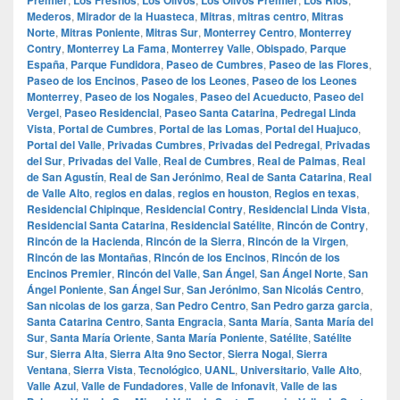
Mederos
,
Mirador de la Huasteca
,
Mitras
,
mitras centro
,
Mitras
Norte
,
Mitras Poniente
,
Mitras Sur
,
Monterrey Centro
,
Monterrey
Contry
,
Monterrey La Fama
,
Monterrey Valle
,
Obispado
,
Parque
España
,
Parque Fundidora
,
Paseo de Cumbres
,
Paseo de las Flores
,
Paseo de los Encinos
,
Paseo de los Leones
,
Paseo de los Leones
Monterrey
,
Paseo de los Nogales
,
Paseo del Acueducto
,
Paseo del
Vergel
,
Paseo Residencial
,
Paseo Santa Catarina
,
Pedregal Linda
Vista
,
Portal de Cumbres
,
Portal de las Lomas
,
Portal del Huajuco
,
Portal del Valle
,
Privadas Cumbres
,
Privadas del Pedregal
,
Privadas
del Sur
,
Privadas del Valle
,
Real de Cumbres
,
Real de Palmas
,
Real
de San Agustín
,
Real de San Jerónimo
,
Real de Santa Catarina
,
Real
de Valle Alto
,
regios en dalas
,
regios en houston
,
Regios en texas
,
Residencial Chipinque
,
Residencial Contry
,
Residencial Linda Vista
,
Residencial Santa Catarina
,
Residencial Satélite
,
Rincón de Contry
,
Rincón de la Hacienda
,
Rincón de la Sierra
,
Rincón de la Virgen
,
Rincón de las Montañas
,
Rincón de los Encinos
,
Rincón de los
Encinos Premier
,
Rincón del Valle
,
San Ángel
,
San Ángel Norte
,
San
Ángel Poniente
,
San Ángel Sur
,
San Jerónimo
,
San Nicolás Centro
,
San nicolas de los garza
,
San Pedro Centro
,
San Pedro garza garcia
,
Santa Catarina Centro
,
Santa Engracia
,
Santa María
,
Santa María del
Sur
,
Santa María Oriente
,
Santa María Poniente
,
Satélite
,
Satélite
Sur
,
Sierra Alta
,
Sierra Alta 9no Sector
,
Sierra Nogal
,
Sierra
Ventana
,
Sierra Vista
,
Tecnológico
,
UANL
,
Universitario
,
Valle Alto
,
Valle Azul
,
Valle de Fundadores
,
Valle de Infonavit
,
Valle de las