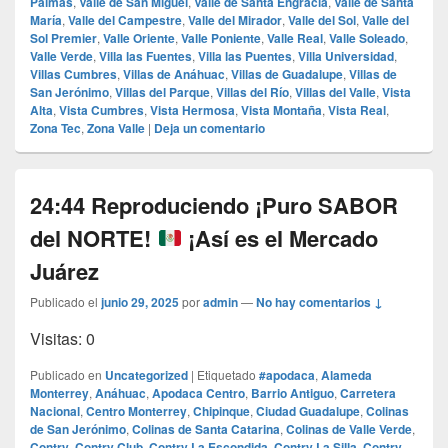
Palmas
,
Valle de San Miguel
,
Valle de Santa Engracia
,
Valle de Santa
María
,
Valle del Campestre
,
Valle del Mirador
,
Valle del Sol
,
Valle del
Sol Premier
,
Valle Oriente
,
Valle Poniente
,
Valle Real
,
Valle Soleado
,
Valle Verde
,
Villa las Fuentes
,
Villa las Puentes
,
Villa Universidad
,
Villas Cumbres
,
Villas de Anáhuac
,
Villas de Guadalupe
,
Villas de
San Jerónimo
,
Villas del Parque
,
Villas del Río
,
Villas del Valle
,
Vista
Alta
,
Vista Cumbres
,
Vista Hermosa
,
Vista Montaña
,
Vista Real
,
Zona Tec
,
Zona Valle
|
Deja un comentario
24:44 Reproduciendo ¡Puro SABOR
del NORTE!
¡Así es el Mercado
Juárez
Publicado el
junio 29, 2025
por
admin
—
No hay comentarios ↓
Visitas: 0
Publicado en
Uncategorized
|
Etiquetado
#apodaca
,
Alameda
Monterrey
,
Anáhuac
,
Apodaca Centro
,
Barrio Antiguo
,
Carretera
Nacional
,
Centro Monterrey
,
Chipinque
,
Ciudad Guadalupe
,
Colinas
de San Jerónimo
,
Colinas de Santa Catarina
,
Colinas de Valle Verde
,
Contry
,
Contry Club
,
Contry La Escondida
,
Contry La Silla
,
Contry