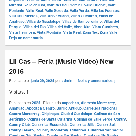
Mirador
,
Valle del Sol
,
Valle del Sol Premier
,
Valle Oriente
,
Valle
Poniente
,
Valle Real
,
Valle Soleado
,
Valle Verde
,
Villa las Fuentes
,
Villa las Puentes
,
Villa Universidad
,
Villas Cumbres
,
Villas de
Anáhuac
,
Villas de Guadalupe
,
Villas de San Jerónimo
,
Villas del
Parque
,
Villas del Río
,
Villas del Valle
,
Vista Alta
,
Vista Cumbres
,
Vista Hermosa
,
Vista Montaña
,
Vista Real
,
Zona Tec
,
Zona Valle
|
Deja un comentario
Lil Cas – Feria (Music Video) New
2016
Publicado el
junio 29, 2025
por
admin
—
No hay comentarios ↓
Visitas: 1
Publicado en
2025
|
Etiquetado
#apodaca
,
Alameda Monterrey
,
Anáhuac
,
Apodaca Centro
,
Barrio Antiguo
,
Carretera Nacional
,
Centro Monterrey
,
Chipinque
,
Ciudad Guadalupe
,
Colinas de San
Jerónimo
,
Colinas de Santa Catarina
,
Colinas de Valle Verde
,
Contry
,
Contry Club
,
Contry La Escondida
,
Contry La Silla
,
Contry Sol
,
Contry Tesoro
,
Country Monterrey
,
Cumbres
,
Cumbres 1er Sector
,
Cumbres 2do Sector
,
Cumbres 3er Sector
,
Cumbres 4to Sector
,