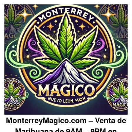
MonterreyMagico.com – Venta de
Marihuana de 9AM – 9PM en