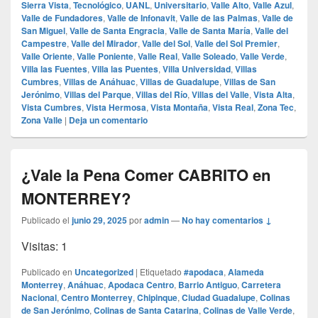
Sierra Vista
,
Tecnológico
,
UANL
,
Universitario
,
Valle Alto
,
Valle Azul
,
Valle de Fundadores
,
Valle de Infonavit
,
Valle de las Palmas
,
Valle de
San Miguel
,
Valle de Santa Engracia
,
Valle de Santa María
,
Valle del
Campestre
,
Valle del Mirador
,
Valle del Sol
,
Valle del Sol Premier
,
Valle Oriente
,
Valle Poniente
,
Valle Real
,
Valle Soleado
,
Valle Verde
,
Villa las Fuentes
,
Villa las Puentes
,
Villa Universidad
,
Villas
Cumbres
,
Villas de Anáhuac
,
Villas de Guadalupe
,
Villas de San
Jerónimo
,
Villas del Parque
,
Villas del Río
,
Villas del Valle
,
Vista Alta
,
Vista Cumbres
,
Vista Hermosa
,
Vista Montaña
,
Vista Real
,
Zona Tec
,
Zona Valle
|
Deja un comentario
¿Vale la Pena Comer CABRITO en
MONTERREY?
Publicado el
junio 29, 2025
por
admin
—
No hay comentarios ↓
Visitas: 1
Publicado en
Uncategorized
|
Etiquetado
#apodaca
,
Alameda
Monterrey
,
Anáhuac
,
Apodaca Centro
,
Barrio Antiguo
,
Carretera
Nacional
,
Centro Monterrey
,
Chipinque
,
Ciudad Guadalupe
,
Colinas
de San Jerónimo
,
Colinas de Santa Catarina
,
Colinas de Valle Verde
,