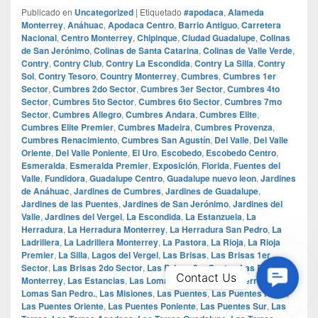
Publicado en
Uncategorized
|
Etiquetado
#apodaca
,
Alameda
Monterrey
,
Anáhuac
,
Apodaca Centro
,
Barrio Antiguo
,
Carretera
Nacional
,
Centro Monterrey
,
Chipinque
,
Ciudad Guadalupe
,
Colinas
de San Jerónimo
,
Colinas de Santa Catarina
,
Colinas de Valle Verde
,
Contry
,
Contry Club
,
Contry La Escondida
,
Contry La Silla
,
Contry
Sol
,
Contry Tesoro
,
Country Monterrey
,
Cumbres
,
Cumbres 1er
Sector
,
Cumbres 2do Sector
,
Cumbres 3er Sector
,
Cumbres 4to
Sector
,
Cumbres 5to Sector
,
Cumbres 6to Sector
,
Cumbres 7mo
Sector
,
Cumbres Allegro
,
Cumbres Andara
,
Cumbres Elite
,
Cumbres Elite Premier
,
Cumbres Madeira
,
Cumbres Provenza
,
Cumbres Renacimiento
,
Cumbres San Agustín
,
Del Valle
,
Del Valle
Oriente
,
Del Valle Poniente
,
El Uro
,
Escobedo
,
Escobedo Centro
,
Esmeralda
,
Esmeralda Premier
,
Exposición
,
Florida
,
Fuentes del
Valle
,
Fundidora
,
Guadalupe Centro
,
Guadalupe nuevo leon
,
Jardines
de Anáhuac
,
Jardines de Cumbres
,
Jardines de Guadalupe
,
Jardines de las Puentes
,
Jardines de San Jerónimo
,
Jardines del
Valle
,
Jardines del Vergel
,
La Escondida
,
La Estanzuela
,
La
Herradura
,
La Herradura Monterrey
,
La Herradura San Pedro
,
La
Ladrillera
,
La Ladrillera Monterrey
,
La Pastora
,
La Rioja
,
La Rioja
Premier
,
La Silla
,
Lagos del Vergel
,
Las Brisas
,
Las Brisas 1er
Sector
,
Las Brisas 2do Sector
,
Las Brisas 3er Sector
,
Las Brisas
Contac
Contact Us
Monterrey
,
Las Estancias
,
Las Lomas
,
Las Lomas Monterrey
,
Las
Us
Lomas San Pedro.
,
Las Misiones
,
Las Puentes
,
Las Puentes Norte
,
Las Puentes Oriente
,
Las Puentes Poniente
,
Las Puentes Sur
,
Las