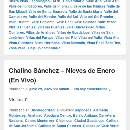
Sierra Vista
,
Tecnológico
,
UANL
,
Universitario
,
Valle Alto
,
Valle Azul
,
Valle de Fundadores
,
Valle de Infonavit
,
Valle de las Palmas
,
Valle de
San Miguel
,
Valle de Santa Engracia
,
Valle de Santa María
,
Valle del
Campestre
,
Valle del Mirador
,
Valle del Sol
,
Valle del Sol Premier
,
Valle Oriente
,
Valle Poniente
,
Valle Real
,
Valle Soleado
,
Valle Verde
,
Villa las Fuentes
,
Villa las Puentes
,
Villa Universidad
,
Villas
Cumbres
,
Villas de Anáhuac
,
Villas de Guadalupe
,
Villas de San
Jerónimo
,
Villas del Parque
,
Villas del Río
,
Villas del Valle
,
Vista Alta
,
Vista Cumbres
,
Vista Hermosa
,
Vista Montaña
,
Vista Real
,
Zona Tec
,
Zona Valle
|
Deja un comentario
Chalino Sánchez – Nieves de Enero
(En Vivo)
Publicado el
junio 29, 2025
por
admin
—
No hay comentarios ↓
Visitas: 0
Publicado en
Uncategorized
|
Etiquetado
#apodaca
,
Alameda
Monterrey
,
Anáhuac
,
Apodaca Centro
,
Barrio Antiguo
,
Carretera
Nacional
,
Centro Monterrey
,
Chipinque
,
Ciudad Guadalupe
,
Colinas
de San Jerónimo
,
Colinas de Santa Catarina
,
Colinas de Valle Verde
,