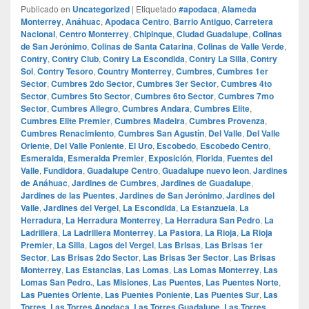
Publicado en
Uncategorized
|
Etiquetado
#apodaca
,
Alameda
Monterrey
,
Anáhuac
,
Apodaca Centro
,
Barrio Antiguo
,
Carretera
Nacional
,
Centro Monterrey
,
Chipinque
,
Ciudad Guadalupe
,
Colinas
de San Jerónimo
,
Colinas de Santa Catarina
,
Colinas de Valle Verde
,
Contry
,
Contry Club
,
Contry La Escondida
,
Contry La Silla
,
Contry
Sol
,
Contry Tesoro
,
Country Monterrey
,
Cumbres
,
Cumbres 1er
Sector
,
Cumbres 2do Sector
,
Cumbres 3er Sector
,
Cumbres 4to
Sector
,
Cumbres 5to Sector
,
Cumbres 6to Sector
,
Cumbres 7mo
Sector
,
Cumbres Allegro
,
Cumbres Andara
,
Cumbres Elite
,
Cumbres Elite Premier
,
Cumbres Madeira
,
Cumbres Provenza
,
Cumbres Renacimiento
,
Cumbres San Agustín
,
Del Valle
,
Del Valle
Oriente
,
Del Valle Poniente
,
El Uro
,
Escobedo
,
Escobedo Centro
,
Esmeralda
,
Esmeralda Premier
,
Exposición
,
Florida
,
Fuentes del
Valle
,
Fundidora
,
Guadalupe Centro
,
Guadalupe nuevo leon
,
Jardines
de Anáhuac
,
Jardines de Cumbres
,
Jardines de Guadalupe
,
Jardines de las Puentes
,
Jardines de San Jerónimo
,
Jardines del
Valle
,
Jardines del Vergel
,
La Escondida
,
La Estanzuela
,
La
Herradura
,
La Herradura Monterrey
,
La Herradura San Pedro
,
La
Ladrillera
,
La Ladrillera Monterrey
,
La Pastora
,
La Rioja
,
La Rioja
Premier
,
La Silla
,
Lagos del Vergel
,
Las Brisas
,
Las Brisas 1er
Sector
,
Las Brisas 2do Sector
,
Las Brisas 3er Sector
,
Las Brisas
Monterrey
,
Las Estancias
,
Las Lomas
,
Las Lomas Monterrey
,
Las
Lomas San Pedro.
,
Las Misiones
,
Las Puentes
,
Las Puentes Norte
,
Las Puentes Oriente
,
Las Puentes Poniente
,
Las Puentes Sur
,
Las
Torres
,
Las Torres Apodaca
,
Las Torres Guadalupe
,
Las Torres