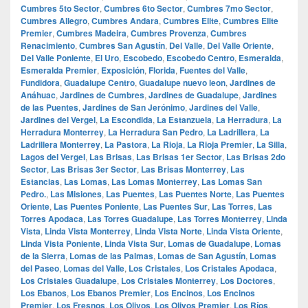
Cumbres 5to Sector
,
Cumbres 6to Sector
,
Cumbres 7mo Sector
,
Cumbres Allegro
,
Cumbres Andara
,
Cumbres Elite
,
Cumbres Elite
Premier
,
Cumbres Madeira
,
Cumbres Provenza
,
Cumbres
Renacimiento
,
Cumbres San Agustín
,
Del Valle
,
Del Valle Oriente
,
Del Valle Poniente
,
El Uro
,
Escobedo
,
Escobedo Centro
,
Esmeralda
,
Esmeralda Premier
,
Exposición
,
Florida
,
Fuentes del Valle
,
Fundidora
,
Guadalupe Centro
,
Guadalupe nuevo leon
,
Jardines de
Anáhuac
,
Jardines de Cumbres
,
Jardines de Guadalupe
,
Jardines
de las Puentes
,
Jardines de San Jerónimo
,
Jardines del Valle
,
Jardines del Vergel
,
La Escondida
,
La Estanzuela
,
La Herradura
,
La
Herradura Monterrey
,
La Herradura San Pedro
,
La Ladrillera
,
La
Ladrillera Monterrey
,
La Pastora
,
La Rioja
,
La Rioja Premier
,
La Silla
,
Lagos del Vergel
,
Las Brisas
,
Las Brisas 1er Sector
,
Las Brisas 2do
Sector
,
Las Brisas 3er Sector
,
Las Brisas Monterrey
,
Las
Estancias
,
Las Lomas
,
Las Lomas Monterrey
,
Las Lomas San
Pedro.
,
Las Misiones
,
Las Puentes
,
Las Puentes Norte
,
Las Puentes
Oriente
,
Las Puentes Poniente
,
Las Puentes Sur
,
Las Torres
,
Las
Torres Apodaca
,
Las Torres Guadalupe
,
Las Torres Monterrey
,
Linda
Vista
,
Linda Vista Monterrey
,
Linda Vista Norte
,
Linda Vista Oriente
,
Linda Vista Poniente
,
Linda Vista Sur
,
Lomas de Guadalupe
,
Lomas
de la Sierra
,
Lomas de las Palmas
,
Lomas de San Agustín
,
Lomas
del Paseo
,
Lomas del Valle
,
Los Cristales
,
Los Cristales Apodaca
,
Los Cristales Guadalupe
,
Los Cristales Monterrey
,
Los Doctores
,
Los Ebanos
,
Los Ebanos Premier
,
Los Encinos
,
Los Encinos
Premier
,
Los Fresnos
,
Los Olivos
,
Los Olivos Premier
,
Los Ríos
,