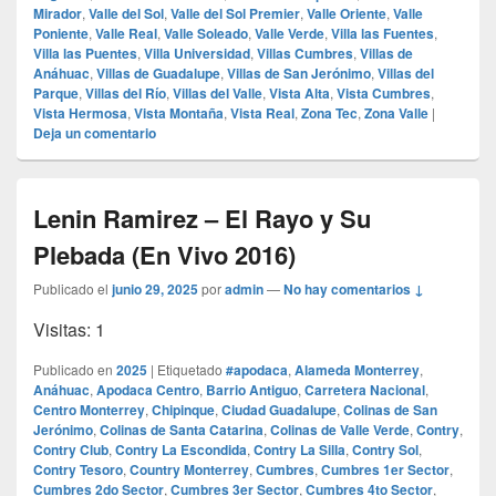
Mirador
,
Valle del Sol
,
Valle del Sol Premier
,
Valle Oriente
,
Valle
Poniente
,
Valle Real
,
Valle Soleado
,
Valle Verde
,
Villa las Fuentes
,
Villa las Puentes
,
Villa Universidad
,
Villas Cumbres
,
Villas de
Anáhuac
,
Villas de Guadalupe
,
Villas de San Jerónimo
,
Villas del
Parque
,
Villas del Río
,
Villas del Valle
,
Vista Alta
,
Vista Cumbres
,
Vista Hermosa
,
Vista Montaña
,
Vista Real
,
Zona Tec
,
Zona Valle
|
Deja un comentario
Lenin Ramirez – El Rayo y Su
Plebada (En Vivo 2016)
Publicado el
junio 29, 2025
por
admin
—
No hay comentarios ↓
Visitas: 1
Publicado en
2025
|
Etiquetado
#apodaca
,
Alameda Monterrey
,
Anáhuac
,
Apodaca Centro
,
Barrio Antiguo
,
Carretera Nacional
,
Centro Monterrey
,
Chipinque
,
Ciudad Guadalupe
,
Colinas de San
Jerónimo
,
Colinas de Santa Catarina
,
Colinas de Valle Verde
,
Contry
,
Contry Club
,
Contry La Escondida
,
Contry La Silla
,
Contry Sol
,
Contry Tesoro
,
Country Monterrey
,
Cumbres
,
Cumbres 1er Sector
,
Cumbres 2do Sector
,
Cumbres 3er Sector
,
Cumbres 4to Sector
,