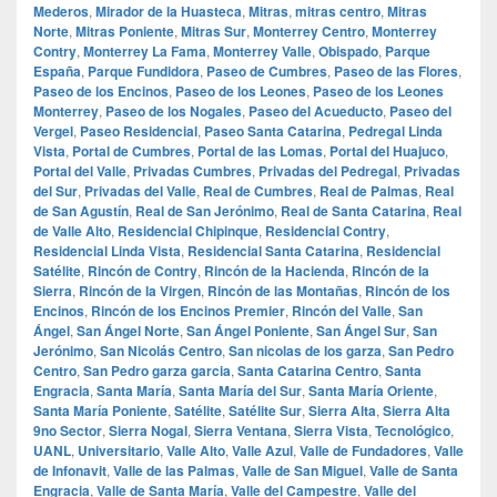
Mederos
,
Mirador de la Huasteca
,
Mitras
,
mitras centro
,
Mitras
Norte
,
Mitras Poniente
,
Mitras Sur
,
Monterrey Centro
,
Monterrey
Contry
,
Monterrey La Fama
,
Monterrey Valle
,
Obispado
,
Parque
España
,
Parque Fundidora
,
Paseo de Cumbres
,
Paseo de las Flores
,
Paseo de los Encinos
,
Paseo de los Leones
,
Paseo de los Leones
Monterrey
,
Paseo de los Nogales
,
Paseo del Acueducto
,
Paseo del
Vergel
,
Paseo Residencial
,
Paseo Santa Catarina
,
Pedregal Linda
Vista
,
Portal de Cumbres
,
Portal de las Lomas
,
Portal del Huajuco
,
Portal del Valle
,
Privadas Cumbres
,
Privadas del Pedregal
,
Privadas
del Sur
,
Privadas del Valle
,
Real de Cumbres
,
Real de Palmas
,
Real
de San Agustín
,
Real de San Jerónimo
,
Real de Santa Catarina
,
Real
de Valle Alto
,
Residencial Chipinque
,
Residencial Contry
,
Residencial Linda Vista
,
Residencial Santa Catarina
,
Residencial
Satélite
,
Rincón de Contry
,
Rincón de la Hacienda
,
Rincón de la
Sierra
,
Rincón de la Virgen
,
Rincón de las Montañas
,
Rincón de los
Encinos
,
Rincón de los Encinos Premier
,
Rincón del Valle
,
San
Ángel
,
San Ángel Norte
,
San Ángel Poniente
,
San Ángel Sur
,
San
Jerónimo
,
San Nicolás Centro
,
San nicolas de los garza
,
San Pedro
Centro
,
San Pedro garza garcia
,
Santa Catarina Centro
,
Santa
Engracia
,
Santa María
,
Santa María del Sur
,
Santa María Oriente
,
Santa María Poniente
,
Satélite
,
Satélite Sur
,
Sierra Alta
,
Sierra Alta
9no Sector
,
Sierra Nogal
,
Sierra Ventana
,
Sierra Vista
,
Tecnológico
,
UANL
,
Universitario
,
Valle Alto
,
Valle Azul
,
Valle de Fundadores
,
Valle
de Infonavit
,
Valle de las Palmas
,
Valle de San Miguel
,
Valle de Santa
Engracia
,
Valle de Santa María
,
Valle del Campestre
,
Valle del