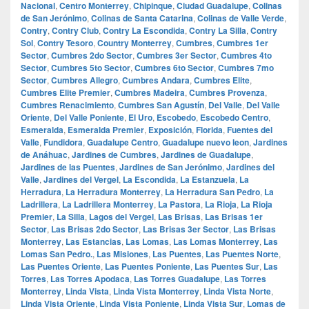
Nacional
,
Centro Monterrey
,
Chipinque
,
Ciudad Guadalupe
,
Colinas
de San Jerónimo
,
Colinas de Santa Catarina
,
Colinas de Valle Verde
,
Contry
,
Contry Club
,
Contry La Escondida
,
Contry La Silla
,
Contry
Sol
,
Contry Tesoro
,
Country Monterrey
,
Cumbres
,
Cumbres 1er
Sector
,
Cumbres 2do Sector
,
Cumbres 3er Sector
,
Cumbres 4to
Sector
,
Cumbres 5to Sector
,
Cumbres 6to Sector
,
Cumbres 7mo
Sector
,
Cumbres Allegro
,
Cumbres Andara
,
Cumbres Elite
,
Cumbres Elite Premier
,
Cumbres Madeira
,
Cumbres Provenza
,
Cumbres Renacimiento
,
Cumbres San Agustín
,
Del Valle
,
Del Valle
Oriente
,
Del Valle Poniente
,
El Uro
,
Escobedo
,
Escobedo Centro
,
Esmeralda
,
Esmeralda Premier
,
Exposición
,
Florida
,
Fuentes del
Valle
,
Fundidora
,
Guadalupe Centro
,
Guadalupe nuevo leon
,
Jardines
de Anáhuac
,
Jardines de Cumbres
,
Jardines de Guadalupe
,
Jardines de las Puentes
,
Jardines de San Jerónimo
,
Jardines del
Valle
,
Jardines del Vergel
,
La Escondida
,
La Estanzuela
,
La
Herradura
,
La Herradura Monterrey
,
La Herradura San Pedro
,
La
Ladrillera
,
La Ladrillera Monterrey
,
La Pastora
,
La Rioja
,
La Rioja
Premier
,
La Silla
,
Lagos del Vergel
,
Las Brisas
,
Las Brisas 1er
Sector
,
Las Brisas 2do Sector
,
Las Brisas 3er Sector
,
Las Brisas
Monterrey
,
Las Estancias
,
Las Lomas
,
Las Lomas Monterrey
,
Las
Lomas San Pedro.
,
Las Misiones
,
Las Puentes
,
Las Puentes Norte
,
Las Puentes Oriente
,
Las Puentes Poniente
,
Las Puentes Sur
,
Las
Torres
,
Las Torres Apodaca
,
Las Torres Guadalupe
,
Las Torres
Monterrey
,
Linda Vista
,
Linda Vista Monterrey
,
Linda Vista Norte
,
Linda Vista Oriente
,
Linda Vista Poniente
,
Linda Vista Sur
,
Lomas de