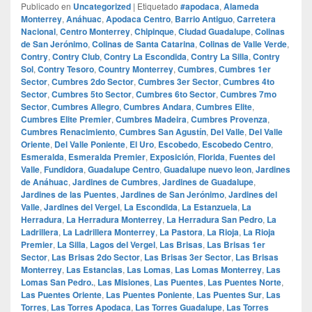
Publicado en
Uncategorized
|
Etiquetado
#apodaca
,
Alameda
Monterrey
,
Anáhuac
,
Apodaca Centro
,
Barrio Antiguo
,
Carretera
Nacional
,
Centro Monterrey
,
Chipinque
,
Ciudad Guadalupe
,
Colinas
de San Jerónimo
,
Colinas de Santa Catarina
,
Colinas de Valle Verde
,
Contry
,
Contry Club
,
Contry La Escondida
,
Contry La Silla
,
Contry
Sol
,
Contry Tesoro
,
Country Monterrey
,
Cumbres
,
Cumbres 1er
Sector
,
Cumbres 2do Sector
,
Cumbres 3er Sector
,
Cumbres 4to
Sector
,
Cumbres 5to Sector
,
Cumbres 6to Sector
,
Cumbres 7mo
Sector
,
Cumbres Allegro
,
Cumbres Andara
,
Cumbres Elite
,
Cumbres Elite Premier
,
Cumbres Madeira
,
Cumbres Provenza
,
Cumbres Renacimiento
,
Cumbres San Agustín
,
Del Valle
,
Del Valle
Oriente
,
Del Valle Poniente
,
El Uro
,
Escobedo
,
Escobedo Centro
,
Esmeralda
,
Esmeralda Premier
,
Exposición
,
Florida
,
Fuentes del
Valle
,
Fundidora
,
Guadalupe Centro
,
Guadalupe nuevo leon
,
Jardines
de Anáhuac
,
Jardines de Cumbres
,
Jardines de Guadalupe
,
Jardines de las Puentes
,
Jardines de San Jerónimo
,
Jardines del
Valle
,
Jardines del Vergel
,
La Escondida
,
La Estanzuela
,
La
Herradura
,
La Herradura Monterrey
,
La Herradura San Pedro
,
La
Ladrillera
,
La Ladrillera Monterrey
,
La Pastora
,
La Rioja
,
La Rioja
Premier
,
La Silla
,
Lagos del Vergel
,
Las Brisas
,
Las Brisas 1er
Sector
,
Las Brisas 2do Sector
,
Las Brisas 3er Sector
,
Las Brisas
Monterrey
,
Las Estancias
,
Las Lomas
,
Las Lomas Monterrey
,
Las
Lomas San Pedro.
,
Las Misiones
,
Las Puentes
,
Las Puentes Norte
,
Las Puentes Oriente
,
Las Puentes Poniente
,
Las Puentes Sur
,
Las
Torres
,
Las Torres Apodaca
,
Las Torres Guadalupe
,
Las Torres