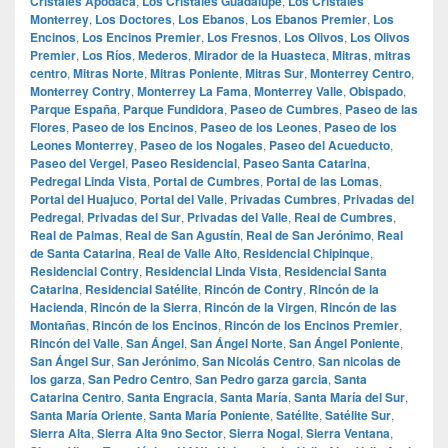
Cristales Apodaca
,
Los Cristales Guadalupe
,
Los Cristales
Monterrey
,
Los Doctores
,
Los Ebanos
,
Los Ebanos Premier
,
Los
Encinos
,
Los Encinos Premier
,
Los Fresnos
,
Los Olivos
,
Los Olivos
Premier
,
Los Ríos
,
Mederos
,
Mirador de la Huasteca
,
Mitras
,
mitras
centro
,
Mitras Norte
,
Mitras Poniente
,
Mitras Sur
,
Monterrey Centro
,
Monterrey Contry
,
Monterrey La Fama
,
Monterrey Valle
,
Obispado
,
Parque España
,
Parque Fundidora
,
Paseo de Cumbres
,
Paseo de las
Flores
,
Paseo de los Encinos
,
Paseo de los Leones
,
Paseo de los
Leones Monterrey
,
Paseo de los Nogales
,
Paseo del Acueducto
,
Paseo del Vergel
,
Paseo Residencial
,
Paseo Santa Catarina
,
Pedregal Linda Vista
,
Portal de Cumbres
,
Portal de las Lomas
,
Portal del Huajuco
,
Portal del Valle
,
Privadas Cumbres
,
Privadas del
Pedregal
,
Privadas del Sur
,
Privadas del Valle
,
Real de Cumbres
,
Real de Palmas
,
Real de San Agustín
,
Real de San Jerónimo
,
Real
de Santa Catarina
,
Real de Valle Alto
,
Residencial Chipinque
,
Residencial Contry
,
Residencial Linda Vista
,
Residencial Santa
Catarina
,
Residencial Satélite
,
Rincón de Contry
,
Rincón de la
Hacienda
,
Rincón de la Sierra
,
Rincón de la Virgen
,
Rincón de las
Montañas
,
Rincón de los Encinos
,
Rincón de los Encinos Premier
,
Rincón del Valle
,
San Ángel
,
San Ángel Norte
,
San Ángel Poniente
,
San Ángel Sur
,
San Jerónimo
,
San Nicolás Centro
,
San nicolas de
los garza
,
San Pedro Centro
,
San Pedro garza garcia
,
Santa
Catarina Centro
,
Santa Engracia
,
Santa María
,
Santa María del Sur
,
Santa María Oriente
,
Santa María Poniente
,
Satélite
,
Satélite Sur
,
Sierra Alta
,
Sierra Alta 9no Sector
,
Sierra Nogal
,
Sierra Ventana
,