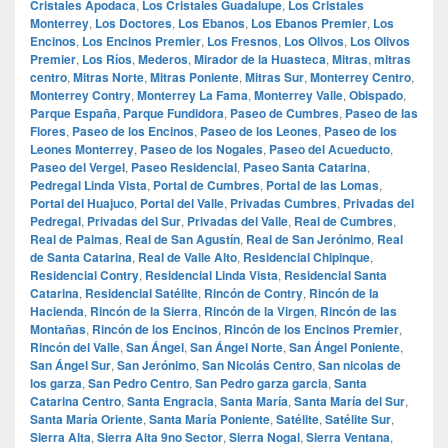
Cristales Apodaca
,
Los Cristales Guadalupe
,
Los Cristales
Monterrey
,
Los Doctores
,
Los Ebanos
,
Los Ebanos Premier
,
Los
Encinos
,
Los Encinos Premier
,
Los Fresnos
,
Los Olivos
,
Los Olivos
Premier
,
Los Ríos
,
Mederos
,
Mirador de la Huasteca
,
Mitras
,
mitras
centro
,
Mitras Norte
,
Mitras Poniente
,
Mitras Sur
,
Monterrey Centro
,
Monterrey Contry
,
Monterrey La Fama
,
Monterrey Valle
,
Obispado
,
Parque España
,
Parque Fundidora
,
Paseo de Cumbres
,
Paseo de las
Flores
,
Paseo de los Encinos
,
Paseo de los Leones
,
Paseo de los
Leones Monterrey
,
Paseo de los Nogales
,
Paseo del Acueducto
,
Paseo del Vergel
,
Paseo Residencial
,
Paseo Santa Catarina
,
Pedregal Linda Vista
,
Portal de Cumbres
,
Portal de las Lomas
,
Portal del Huajuco
,
Portal del Valle
,
Privadas Cumbres
,
Privadas del
Pedregal
,
Privadas del Sur
,
Privadas del Valle
,
Real de Cumbres
,
Real de Palmas
,
Real de San Agustín
,
Real de San Jerónimo
,
Real
de Santa Catarina
,
Real de Valle Alto
,
Residencial Chipinque
,
Residencial Contry
,
Residencial Linda Vista
,
Residencial Santa
Catarina
,
Residencial Satélite
,
Rincón de Contry
,
Rincón de la
Hacienda
,
Rincón de la Sierra
,
Rincón de la Virgen
,
Rincón de las
Montañas
,
Rincón de los Encinos
,
Rincón de los Encinos Premier
,
Rincón del Valle
,
San Ángel
,
San Ángel Norte
,
San Ángel Poniente
,
San Ángel Sur
,
San Jerónimo
,
San Nicolás Centro
,
San nicolas de
los garza
,
San Pedro Centro
,
San Pedro garza garcia
,
Santa
Catarina Centro
,
Santa Engracia
,
Santa María
,
Santa María del Sur
,
Santa María Oriente
,
Santa María Poniente
,
Satélite
,
Satélite Sur
,
Sierra Alta
,
Sierra Alta 9no Sector
,
Sierra Nogal
,
Sierra Ventana
,