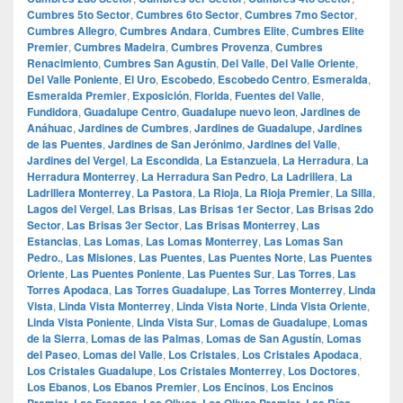
Cumbres 5to Sector
,
Cumbres 6to Sector
,
Cumbres 7mo Sector
,
Cumbres Allegro
,
Cumbres Andara
,
Cumbres Elite
,
Cumbres Elite
Premier
,
Cumbres Madeira
,
Cumbres Provenza
,
Cumbres
Renacimiento
,
Cumbres San Agustín
,
Del Valle
,
Del Valle Oriente
,
Del Valle Poniente
,
El Uro
,
Escobedo
,
Escobedo Centro
,
Esmeralda
,
Esmeralda Premier
,
Exposición
,
Florida
,
Fuentes del Valle
,
Fundidora
,
Guadalupe Centro
,
Guadalupe nuevo leon
,
Jardines de
Anáhuac
,
Jardines de Cumbres
,
Jardines de Guadalupe
,
Jardines
de las Puentes
,
Jardines de San Jerónimo
,
Jardines del Valle
,
Jardines del Vergel
,
La Escondida
,
La Estanzuela
,
La Herradura
,
La
Herradura Monterrey
,
La Herradura San Pedro
,
La Ladrillera
,
La
Ladrillera Monterrey
,
La Pastora
,
La Rioja
,
La Rioja Premier
,
La Silla
,
Lagos del Vergel
,
Las Brisas
,
Las Brisas 1er Sector
,
Las Brisas 2do
Sector
,
Las Brisas 3er Sector
,
Las Brisas Monterrey
,
Las
Estancias
,
Las Lomas
,
Las Lomas Monterrey
,
Las Lomas San
Pedro.
,
Las Misiones
,
Las Puentes
,
Las Puentes Norte
,
Las Puentes
Oriente
,
Las Puentes Poniente
,
Las Puentes Sur
,
Las Torres
,
Las
Torres Apodaca
,
Las Torres Guadalupe
,
Las Torres Monterrey
,
Linda
Vista
,
Linda Vista Monterrey
,
Linda Vista Norte
,
Linda Vista Oriente
,
Linda Vista Poniente
,
Linda Vista Sur
,
Lomas de Guadalupe
,
Lomas
de la Sierra
,
Lomas de las Palmas
,
Lomas de San Agustín
,
Lomas
del Paseo
,
Lomas del Valle
,
Los Cristales
,
Los Cristales Apodaca
,
Los Cristales Guadalupe
,
Los Cristales Monterrey
,
Los Doctores
,
Los Ebanos
,
Los Ebanos Premier
,
Los Encinos
,
Los Encinos
Premier
,
Los Fresnos
,
Los Olivos
,
Los Olivos Premier
,
Los Ríos
,