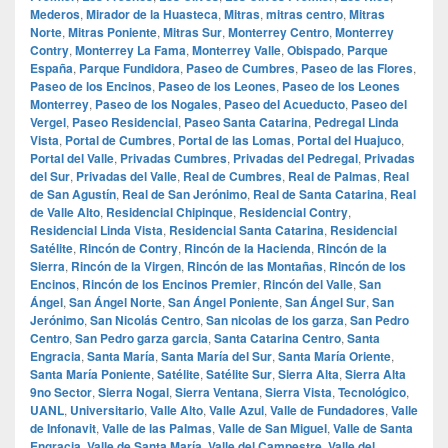
Mederos
,
Mirador de la Huasteca
,
Mitras
,
mitras centro
,
Mitras
Norte
,
Mitras Poniente
,
Mitras Sur
,
Monterrey Centro
,
Monterrey
Contry
,
Monterrey La Fama
,
Monterrey Valle
,
Obispado
,
Parque
España
,
Parque Fundidora
,
Paseo de Cumbres
,
Paseo de las Flores
,
Paseo de los Encinos
,
Paseo de los Leones
,
Paseo de los Leones
Monterrey
,
Paseo de los Nogales
,
Paseo del Acueducto
,
Paseo del
Vergel
,
Paseo Residencial
,
Paseo Santa Catarina
,
Pedregal Linda
Vista
,
Portal de Cumbres
,
Portal de las Lomas
,
Portal del Huajuco
,
Portal del Valle
,
Privadas Cumbres
,
Privadas del Pedregal
,
Privadas
del Sur
,
Privadas del Valle
,
Real de Cumbres
,
Real de Palmas
,
Real
de San Agustín
,
Real de San Jerónimo
,
Real de Santa Catarina
,
Real
de Valle Alto
,
Residencial Chipinque
,
Residencial Contry
,
Residencial Linda Vista
,
Residencial Santa Catarina
,
Residencial
Satélite
,
Rincón de Contry
,
Rincón de la Hacienda
,
Rincón de la
Sierra
,
Rincón de la Virgen
,
Rincón de las Montañas
,
Rincón de los
Encinos
,
Rincón de los Encinos Premier
,
Rincón del Valle
,
San
Ángel
,
San Ángel Norte
,
San Ángel Poniente
,
San Ángel Sur
,
San
Jerónimo
,
San Nicolás Centro
,
San nicolas de los garza
,
San Pedro
Centro
,
San Pedro garza garcia
,
Santa Catarina Centro
,
Santa
Engracia
,
Santa María
,
Santa María del Sur
,
Santa María Oriente
,
Santa María Poniente
,
Satélite
,
Satélite Sur
,
Sierra Alta
,
Sierra Alta
9no Sector
,
Sierra Nogal
,
Sierra Ventana
,
Sierra Vista
,
Tecnológico
,
UANL
,
Universitario
,
Valle Alto
,
Valle Azul
,
Valle de Fundadores
,
Valle
de Infonavit
,
Valle de las Palmas
,
Valle de San Miguel
,
Valle de Santa
Engracia
,
Valle de Santa María
,
Valle del Campestre
,
Valle del