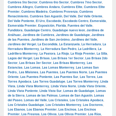
Cumbres 5to Sector
,
Cumbres 6to Sector
,
Cumbres 7mo Sector
,
Cumbres Allegro
,
Cumbres Andara
,
Cumbres Elite
,
Cumbres Elite
Premier
,
Cumbres Madeira
,
Cumbres Provenza
,
Cumbres
Renacimiento
,
Cumbres San Agustín
,
Del Valle
,
Del Valle Oriente
,
Del Valle Poniente
,
El Uro
,
Escobedo
,
Escobedo Centro
,
Esmeralda
,
Esmeralda Premier
,
Exposición
,
Florida
,
Fuentes del Valle
,
Fundidora
,
Guadalupe Centro
,
Guadalupe nuevo leon
,
Jardines de
Anáhuac
,
Jardines de Cumbres
,
Jardines de Guadalupe
,
Jardines
de las Puentes
,
Jardines de San Jerónimo
,
Jardines del Valle
,
Jardines del Vergel
,
La Escondida
,
La Estanzuela
,
La Herradura
,
La
Herradura Monterrey
,
La Herradura San Pedro
,
La Ladrillera
,
La
Ladrillera Monterrey
,
La Pastora
,
La Rioja
,
La Rioja Premier
,
La Silla
,
Lagos del Vergel
,
Las Brisas
,
Las Brisas 1er Sector
,
Las Brisas 2do
Sector
,
Las Brisas 3er Sector
,
Las Brisas Monterrey
,
Las
Estancias
,
Las Lomas
,
Las Lomas Monterrey
,
Las Lomas San
Pedro.
,
Las Misiones
,
Las Puentes
,
Las Puentes Norte
,
Las Puentes
Oriente
,
Las Puentes Poniente
,
Las Puentes Sur
,
Las Torres
,
Las
Torres Apodaca
,
Las Torres Guadalupe
,
Las Torres Monterrey
,
Linda
Vista
,
Linda Vista Monterrey
,
Linda Vista Norte
,
Linda Vista Oriente
,
Linda Vista Poniente
,
Linda Vista Sur
,
Lomas de Guadalupe
,
Lomas
de la Sierra
,
Lomas de las Palmas
,
Lomas de San Agustín
,
Lomas
del Paseo
,
Lomas del Valle
,
Los Cristales
,
Los Cristales Apodaca
,
Los Cristales Guadalupe
,
Los Cristales Monterrey
,
Los Doctores
,
Los Ebanos
,
Los Ebanos Premier
,
Los Encinos
,
Los Encinos
Premier
,
Los Fresnos
,
Los Olivos
,
Los Olivos Premier
,
Los Ríos
,