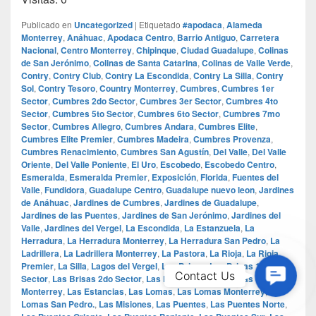
Publicado en
Uncategorized
|
Etiquetado
#apodaca
,
Alameda
Monterrey
,
Anáhuac
,
Apodaca Centro
,
Barrio Antiguo
,
Carretera
Nacional
,
Centro Monterrey
,
Chipinque
,
Ciudad Guadalupe
,
Colinas
de San Jerónimo
,
Colinas de Santa Catarina
,
Colinas de Valle Verde
,
Contry
,
Contry Club
,
Contry La Escondida
,
Contry La Silla
,
Contry
Sol
,
Contry Tesoro
,
Country Monterrey
,
Cumbres
,
Cumbres 1er
Sector
,
Cumbres 2do Sector
,
Cumbres 3er Sector
,
Cumbres 4to
Sector
,
Cumbres 5to Sector
,
Cumbres 6to Sector
,
Cumbres 7mo
Sector
,
Cumbres Allegro
,
Cumbres Andara
,
Cumbres Elite
,
Cumbres Elite Premier
,
Cumbres Madeira
,
Cumbres Provenza
,
Cumbres Renacimiento
,
Cumbres San Agustín
,
Del Valle
,
Del Valle
Oriente
,
Del Valle Poniente
,
El Uro
,
Escobedo
,
Escobedo Centro
,
Esmeralda
,
Esmeralda Premier
,
Exposición
,
Florida
,
Fuentes del
Valle
,
Fundidora
,
Guadalupe Centro
,
Guadalupe nuevo leon
,
Jardines
de Anáhuac
,
Jardines de Cumbres
,
Jardines de Guadalupe
,
Jardines de las Puentes
,
Jardines de San Jerónimo
,
Jardines del
Valle
,
Jardines del Vergel
,
La Escondida
,
La Estanzuela
,
La
Herradura
,
La Herradura Monterrey
,
La Herradura San Pedro
,
La
Ladrillera
,
La Ladrillera Monterrey
,
La Pastora
,
La Rioja
,
La Rioja
Premier
,
La Silla
,
Lagos del Vergel
,
Las Brisas
,
Las Brisas 1er
Contac
Contact Us
Sector
,
Las Brisas 2do Sector
,
Las Brisas 3er Sector
,
Las Brisas
Us
Monterrey
,
Las Estancias
,
Las Lomas
,
Las Lomas Monterrey
,
Las
Lomas San Pedro.
,
Las Misiones
,
Las Puentes
,
Las Puentes Norte
,