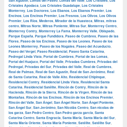
San Agustín
,
Lomas del Paseo
,
Lomas del Valle
,
Los Cristales
,
Los
Cristales Apodaca
,
Los Cristales Guadalupe
,
Los Cristales
Monterrey
,
Los Doctores
,
Los Ebanos
,
Los Ebanos Premier
,
Los
Encinos
,
Los Encinos Premier
,
Los Fresnos
,
Los Olivos
,
Los Olivos
Premier
,
Los Ríos
,
Mederos
,
Mirador de la Huasteca
,
Mitras
,
mitras
centro
,
Mitras Norte
,
Mitras Poniente
,
Mitras Sur
,
Monterrey Centro
,
Monterrey Contry
,
Monterrey La Fama
,
Monterrey Valle
,
Obispado
,
Parque España
,
Parque Fundidora
,
Paseo de Cumbres
,
Paseo de las
Flores
,
Paseo de los Encinos
,
Paseo de los Leones
,
Paseo de los
Leones Monterrey
,
Paseo de los Nogales
,
Paseo del Acueducto
,
Paseo del Vergel
,
Paseo Residencial
,
Paseo Santa Catarina
,
Pedregal Linda Vista
,
Portal de Cumbres
,
Portal de las Lomas
,
Portal del Huajuco
,
Portal del Valle
,
Privadas Cumbres
,
Privadas del
Pedregal
,
Privadas del Sur
,
Privadas del Valle
,
Real de Cumbres
,
Real de Palmas
,
Real de San Agustín
,
Real de San Jerónimo
,
Real
de Santa Catarina
,
Real de Valle Alto
,
Residencial Chipinque
,
Residencial Contry
,
Residencial Linda Vista
,
Residencial Santa
Catarina
,
Residencial Satélite
,
Rincón de Contry
,
Rincón de la
Hacienda
,
Rincón de la Sierra
,
Rincón de la Virgen
,
Rincón de las
Montañas
,
Rincón de los Encinos
,
Rincón de los Encinos Premier
,
Rincón del Valle
,
San Ángel
,
San Ángel Norte
,
San Ángel Poniente
,
San Ángel Sur
,
San Jerónimo
,
San Nicolás Centro
,
San nicolas de
los garza
,
San Pedro Centro
,
San Pedro garza garcia
,
Santa
Catarina Centro
,
Santa Engracia
,
Santa María
,
Santa María del Sur
,
Santa María Oriente
,
Santa María Poniente
,
Satélite
,
Satélite Sur
,