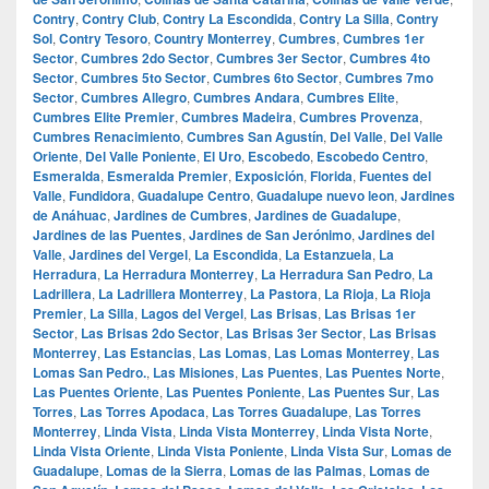
Contry
,
Contry Club
,
Contry La Escondida
,
Contry La Silla
,
Contry
Sol
,
Contry Tesoro
,
Country Monterrey
,
Cumbres
,
Cumbres 1er
Sector
,
Cumbres 2do Sector
,
Cumbres 3er Sector
,
Cumbres 4to
Sector
,
Cumbres 5to Sector
,
Cumbres 6to Sector
,
Cumbres 7mo
Sector
,
Cumbres Allegro
,
Cumbres Andara
,
Cumbres Elite
,
Cumbres Elite Premier
,
Cumbres Madeira
,
Cumbres Provenza
,
Cumbres Renacimiento
,
Cumbres San Agustín
,
Del Valle
,
Del Valle
Oriente
,
Del Valle Poniente
,
El Uro
,
Escobedo
,
Escobedo Centro
,
Esmeralda
,
Esmeralda Premier
,
Exposición
,
Florida
,
Fuentes del
Valle
,
Fundidora
,
Guadalupe Centro
,
Guadalupe nuevo leon
,
Jardines
de Anáhuac
,
Jardines de Cumbres
,
Jardines de Guadalupe
,
Jardines de las Puentes
,
Jardines de San Jerónimo
,
Jardines del
Valle
,
Jardines del Vergel
,
La Escondida
,
La Estanzuela
,
La
Herradura
,
La Herradura Monterrey
,
La Herradura San Pedro
,
La
Ladrillera
,
La Ladrillera Monterrey
,
La Pastora
,
La Rioja
,
La Rioja
Premier
,
La Silla
,
Lagos del Vergel
,
Las Brisas
,
Las Brisas 1er
Sector
,
Las Brisas 2do Sector
,
Las Brisas 3er Sector
,
Las Brisas
Monterrey
,
Las Estancias
,
Las Lomas
,
Las Lomas Monterrey
,
Las
Lomas San Pedro.
,
Las Misiones
,
Las Puentes
,
Las Puentes Norte
,
Las Puentes Oriente
,
Las Puentes Poniente
,
Las Puentes Sur
,
Las
Torres
,
Las Torres Apodaca
,
Las Torres Guadalupe
,
Las Torres
Monterrey
,
Linda Vista
,
Linda Vista Monterrey
,
Linda Vista Norte
,
Linda Vista Oriente
,
Linda Vista Poniente
,
Linda Vista Sur
,
Lomas de
Guadalupe
,
Lomas de la Sierra
,
Lomas de las Palmas
,
Lomas de