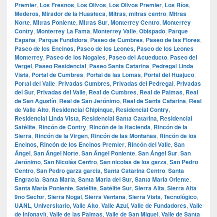
Premier
,
Los Fresnos
,
Los Olivos
,
Los Olivos Premier
,
Los Ríos
,
Mederos
,
Mirador de la Huasteca
,
Mitras
,
mitras centro
,
Mitras
Norte
,
Mitras Poniente
,
Mitras Sur
,
Monterrey Centro
,
Monterrey
Contry
,
Monterrey La Fama
,
Monterrey Valle
,
Obispado
,
Parque
España
,
Parque Fundidora
,
Paseo de Cumbres
,
Paseo de las Flores
,
Paseo de los Encinos
,
Paseo de los Leones
,
Paseo de los Leones
Monterrey
,
Paseo de los Nogales
,
Paseo del Acueducto
,
Paseo del
Vergel
,
Paseo Residencial
,
Paseo Santa Catarina
,
Pedregal Linda
Vista
,
Portal de Cumbres
,
Portal de las Lomas
,
Portal del Huajuco
,
Portal del Valle
,
Privadas Cumbres
,
Privadas del Pedregal
,
Privadas
del Sur
,
Privadas del Valle
,
Real de Cumbres
,
Real de Palmas
,
Real
de San Agustín
,
Real de San Jerónimo
,
Real de Santa Catarina
,
Real
de Valle Alto
,
Residencial Chipinque
,
Residencial Contry
,
Residencial Linda Vista
,
Residencial Santa Catarina
,
Residencial
Satélite
,
Rincón de Contry
,
Rincón de la Hacienda
,
Rincón de la
Sierra
,
Rincón de la Virgen
,
Rincón de las Montañas
,
Rincón de los
Encinos
,
Rincón de los Encinos Premier
,
Rincón del Valle
,
San
Ángel
,
San Ángel Norte
,
San Ángel Poniente
,
San Ángel Sur
,
San
Jerónimo
,
San Nicolás Centro
,
San nicolas de los garza
,
San Pedro
Centro
,
San Pedro garza garcia
,
Santa Catarina Centro
,
Santa
Engracia
,
Santa María
,
Santa María del Sur
,
Santa María Oriente
,
Santa María Poniente
,
Satélite
,
Satélite Sur
,
Sierra Alta
,
Sierra Alta
9no Sector
,
Sierra Nogal
,
Sierra Ventana
,
Sierra Vista
,
Tecnológico
,
UANL
,
Universitario
,
Valle Alto
,
Valle Azul
,
Valle de Fundadores
,
Valle
de Infonavit
,
Valle de las Palmas
,
Valle de San Miguel
,
Valle de Santa