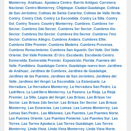
Monterrey
,
Anáhuac
,
Apodaca Centro
,
Barrio Antiguo
,
Carretera
Nacional
,
Centro Monterrey
,
Chipinque
,
Ciudad Guadalupe
,
Colinas
de San Jerónimo
,
Colinas de Santa Catarina
,
Colinas de Valle Verde
,
Contry
,
Contry Club
,
Contry La Escondida
,
Contry La Silla
,
Contry
Sol
,
Contry Tesoro
,
Country Monterrey
,
Cumbres
,
Cumbres 1er
Sector
,
Cumbres 2do Sector
,
Cumbres 3er Sector
,
Cumbres 4to
Sector
,
Cumbres 5to Sector
,
Cumbres 6to Sector
,
Cumbres 7mo
Sector
,
Cumbres Allegro
,
Cumbres Andara
,
Cumbres Elite
,
Cumbres Elite Premier
,
Cumbres Madeira
,
Cumbres Provenza
,
Cumbres Renacimiento
,
Cumbres San Agustín
,
Del Valle
,
Del Valle
Oriente
,
Del Valle Poniente
,
El Uro
,
Escobedo
,
Escobedo Centro
,
Esmeralda
,
Esmeralda Premier
,
Exposición
,
Florida
,
Fuentes del
Valle
,
Fundidora
,
Guadalupe Centro
,
Guadalupe nuevo leon
,
Jardines
de Anáhuac
,
Jardines de Cumbres
,
Jardines de Guadalupe
,
Jardines de las Puentes
,
Jardines de San Jerónimo
,
Jardines del
Valle
,
Jardines del Vergel
,
La Escondida
,
La Estanzuela
,
La
Herradura
,
La Herradura Monterrey
,
La Herradura San Pedro
,
La
Ladrillera
,
La Ladrillera Monterrey
,
La Pastora
,
La Rioja
,
La Rioja
Premier
,
La Silla
,
Lagos del Vergel
,
Las Brisas
,
Las Brisas 1er
Sector
,
Las Brisas 2do Sector
,
Las Brisas 3er Sector
,
Las Brisas
Monterrey
,
Las Estancias
,
Las Lomas
,
Las Lomas Monterrey
,
Las
Lomas San Pedro.
,
Las Misiones
,
Las Puentes
,
Las Puentes Norte
,
Las Puentes Oriente
,
Las Puentes Poniente
,
Las Puentes Sur
,
Las
Torres
,
Las Torres Apodaca
,
Las Torres Guadalupe
,
Las Torres
Monterrey
,
Linda Vista
,
Linda Vista Monterrey
,
Linda Vista Norte
,