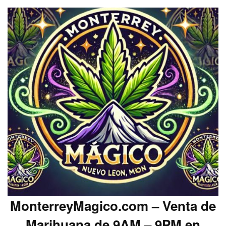
MonterreyMagico.com – Venta de
Marihuana de 9AM – 9PM en