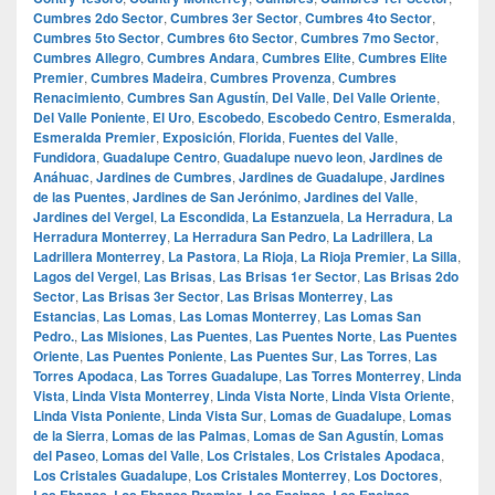
Cumbres 2do Sector
,
Cumbres 3er Sector
,
Cumbres 4to Sector
,
Cumbres 5to Sector
,
Cumbres 6to Sector
,
Cumbres 7mo Sector
,
Cumbres Allegro
,
Cumbres Andara
,
Cumbres Elite
,
Cumbres Elite
Premier
,
Cumbres Madeira
,
Cumbres Provenza
,
Cumbres
Renacimiento
,
Cumbres San Agustín
,
Del Valle
,
Del Valle Oriente
,
Del Valle Poniente
,
El Uro
,
Escobedo
,
Escobedo Centro
,
Esmeralda
,
Esmeralda Premier
,
Exposición
,
Florida
,
Fuentes del Valle
,
Fundidora
,
Guadalupe Centro
,
Guadalupe nuevo leon
,
Jardines de
Anáhuac
,
Jardines de Cumbres
,
Jardines de Guadalupe
,
Jardines
de las Puentes
,
Jardines de San Jerónimo
,
Jardines del Valle
,
Jardines del Vergel
,
La Escondida
,
La Estanzuela
,
La Herradura
,
La
Herradura Monterrey
,
La Herradura San Pedro
,
La Ladrillera
,
La
Ladrillera Monterrey
,
La Pastora
,
La Rioja
,
La Rioja Premier
,
La Silla
,
Lagos del Vergel
,
Las Brisas
,
Las Brisas 1er Sector
,
Las Brisas 2do
Sector
,
Las Brisas 3er Sector
,
Las Brisas Monterrey
,
Las
Estancias
,
Las Lomas
,
Las Lomas Monterrey
,
Las Lomas San
Pedro.
,
Las Misiones
,
Las Puentes
,
Las Puentes Norte
,
Las Puentes
Oriente
,
Las Puentes Poniente
,
Las Puentes Sur
,
Las Torres
,
Las
Torres Apodaca
,
Las Torres Guadalupe
,
Las Torres Monterrey
,
Linda
Vista
,
Linda Vista Monterrey
,
Linda Vista Norte
,
Linda Vista Oriente
,
Linda Vista Poniente
,
Linda Vista Sur
,
Lomas de Guadalupe
,
Lomas
de la Sierra
,
Lomas de las Palmas
,
Lomas de San Agustín
,
Lomas
del Paseo
,
Lomas del Valle
,
Los Cristales
,
Los Cristales Apodaca
,
Los Cristales Guadalupe
,
Los Cristales Monterrey
,
Los Doctores
,
Los Ebanos
,
Los Ebanos Premier
,
Los Encinos
,
Los Encinos