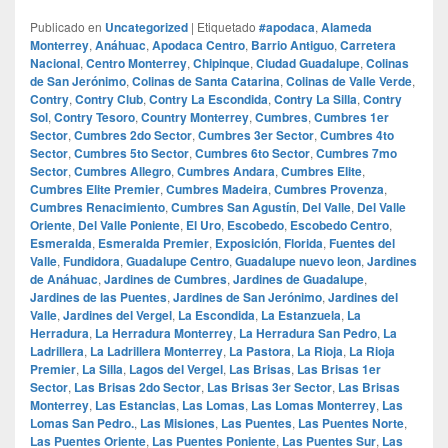
Publicado en
Uncategorized
|
Etiquetado
#apodaca
,
Alameda
Monterrey
,
Anáhuac
,
Apodaca Centro
,
Barrio Antiguo
,
Carretera
Nacional
,
Centro Monterrey
,
Chipinque
,
Ciudad Guadalupe
,
Colinas
de San Jerónimo
,
Colinas de Santa Catarina
,
Colinas de Valle Verde
,
Contry
,
Contry Club
,
Contry La Escondida
,
Contry La Silla
,
Contry
Sol
,
Contry Tesoro
,
Country Monterrey
,
Cumbres
,
Cumbres 1er
Sector
,
Cumbres 2do Sector
,
Cumbres 3er Sector
,
Cumbres 4to
Sector
,
Cumbres 5to Sector
,
Cumbres 6to Sector
,
Cumbres 7mo
Sector
,
Cumbres Allegro
,
Cumbres Andara
,
Cumbres Elite
,
Cumbres Elite Premier
,
Cumbres Madeira
,
Cumbres Provenza
,
Cumbres Renacimiento
,
Cumbres San Agustín
,
Del Valle
,
Del Valle
Oriente
,
Del Valle Poniente
,
El Uro
,
Escobedo
,
Escobedo Centro
,
Esmeralda
,
Esmeralda Premier
,
Exposición
,
Florida
,
Fuentes del
Valle
,
Fundidora
,
Guadalupe Centro
,
Guadalupe nuevo leon
,
Jardines
de Anáhuac
,
Jardines de Cumbres
,
Jardines de Guadalupe
,
Jardines de las Puentes
,
Jardines de San Jerónimo
,
Jardines del
Valle
,
Jardines del Vergel
,
La Escondida
,
La Estanzuela
,
La
Herradura
,
La Herradura Monterrey
,
La Herradura San Pedro
,
La
Ladrillera
,
La Ladrillera Monterrey
,
La Pastora
,
La Rioja
,
La Rioja
Premier
,
La Silla
,
Lagos del Vergel
,
Las Brisas
,
Las Brisas 1er
Sector
,
Las Brisas 2do Sector
,
Las Brisas 3er Sector
,
Las Brisas
Monterrey
,
Las Estancias
,
Las Lomas
,
Las Lomas Monterrey
,
Las
Lomas San Pedro.
,
Las Misiones
,
Las Puentes
,
Las Puentes Norte
,
Las Puentes Oriente
,
Las Puentes Poniente
,
Las Puentes Sur
,
Las