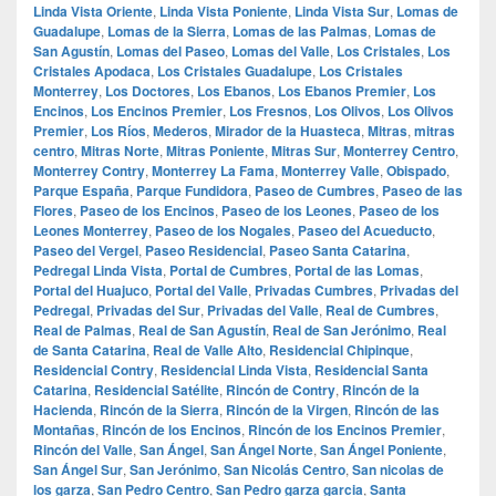
Linda Vista Oriente
,
Linda Vista Poniente
,
Linda Vista Sur
,
Lomas de
Guadalupe
,
Lomas de la Sierra
,
Lomas de las Palmas
,
Lomas de
San Agustín
,
Lomas del Paseo
,
Lomas del Valle
,
Los Cristales
,
Los
Cristales Apodaca
,
Los Cristales Guadalupe
,
Los Cristales
Monterrey
,
Los Doctores
,
Los Ebanos
,
Los Ebanos Premier
,
Los
Encinos
,
Los Encinos Premier
,
Los Fresnos
,
Los Olivos
,
Los Olivos
Premier
,
Los Ríos
,
Mederos
,
Mirador de la Huasteca
,
Mitras
,
mitras
centro
,
Mitras Norte
,
Mitras Poniente
,
Mitras Sur
,
Monterrey Centro
,
Monterrey Contry
,
Monterrey La Fama
,
Monterrey Valle
,
Obispado
,
Parque España
,
Parque Fundidora
,
Paseo de Cumbres
,
Paseo de las
Flores
,
Paseo de los Encinos
,
Paseo de los Leones
,
Paseo de los
Leones Monterrey
,
Paseo de los Nogales
,
Paseo del Acueducto
,
Paseo del Vergel
,
Paseo Residencial
,
Paseo Santa Catarina
,
Pedregal Linda Vista
,
Portal de Cumbres
,
Portal de las Lomas
,
Portal del Huajuco
,
Portal del Valle
,
Privadas Cumbres
,
Privadas del
Pedregal
,
Privadas del Sur
,
Privadas del Valle
,
Real de Cumbres
,
Real de Palmas
,
Real de San Agustín
,
Real de San Jerónimo
,
Real
de Santa Catarina
,
Real de Valle Alto
,
Residencial Chipinque
,
Residencial Contry
,
Residencial Linda Vista
,
Residencial Santa
Catarina
,
Residencial Satélite
,
Rincón de Contry
,
Rincón de la
Hacienda
,
Rincón de la Sierra
,
Rincón de la Virgen
,
Rincón de las
Montañas
,
Rincón de los Encinos
,
Rincón de los Encinos Premier
,
Rincón del Valle
,
San Ángel
,
San Ángel Norte
,
San Ángel Poniente
,
San Ángel Sur
,
San Jerónimo
,
San Nicolás Centro
,
San nicolas de
los garza
,
San Pedro Centro
,
San Pedro garza garcia
,
Santa