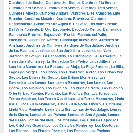
Cumbres 2do Sector
,
Cumbres 3er Sector
,
Cumbres 4to Sector
,
Cumbres 5to Sector
,
Cumbres 6to Sector
,
Cumbres 7mo Sector
,
Cumbres Allegro
,
Cumbres Andara
,
Cumbres Elite
,
Cumbres Elite
Premier
,
Cumbres Madeira
,
Cumbres Provenza
,
Cumbres
Renacimiento
,
Cumbres San Agustín
,
Del Valle
,
Del Valle Oriente
,
Del Valle Poniente
,
El Uro
,
Escobedo
,
Escobedo Centro
,
Esmeralda
,
Esmeralda Premier
,
Exposición
,
Florida
,
Fuentes del Valle
,
Fundidora
,
Guadalupe Centro
,
Guadalupe nuevo leon
,
Jardines de
Anáhuac
,
Jardines de Cumbres
,
Jardines de Guadalupe
,
Jardines
de las Puentes
,
Jardines de San Jerónimo
,
Jardines del Valle
,
Jardines del Vergel
,
La Escondida
,
La Estanzuela
,
La Herradura
,
La
Herradura Monterrey
,
La Herradura San Pedro
,
La Ladrillera
,
La
Ladrillera Monterrey
,
La Pastora
,
La Rioja
,
La Rioja Premier
,
La Silla
,
Lagos del Vergel
,
Las Brisas
,
Las Brisas 1er Sector
,
Las Brisas 2do
Sector
,
Las Brisas 3er Sector
,
Las Brisas Monterrey
,
Las
Estancias
,
Las Lomas
,
Las Lomas Monterrey
,
Las Lomas San
Pedro.
,
Las Misiones
,
Las Puentes
,
Las Puentes Norte
,
Las Puentes
Oriente
,
Las Puentes Poniente
,
Las Puentes Sur
,
Las Torres
,
Las
Torres Apodaca
,
Las Torres Guadalupe
,
Las Torres Monterrey
,
Linda
Vista
,
Linda Vista Monterrey
,
Linda Vista Norte
,
Linda Vista Oriente
,
Linda Vista Poniente
,
Linda Vista Sur
,
Lomas de Guadalupe
,
Lomas
de la Sierra
,
Lomas de las Palmas
,
Lomas de San Agustín
,
Lomas
del Paseo
,
Lomas del Valle
,
Los Cristales
,
Los Cristales Apodaca
,
Los Cristales Guadalupe
,
Los Cristales Monterrey
,
Los Doctores
,
Los Ebanos
,
Los Ebanos Premier
,
Los Encinos
,
Los Encinos