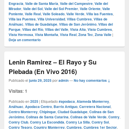
Engracia
,
Valle de Santa María
,
Valle del Campestre
,
Valle del
Mirador
,
Valle del Sol
,
Valle del Sol Premier
,
Valle Oriente
,
Valle
Poniente
,
Valle Real
,
Valle Soleado
,
Valle Verde
,
Villa las Fuentes
,
Villa las Puentes
,
Villa Universidad
,
Villas Cumbres
,
Villas de
Anáhuac
,
Villas de Guadalupe
,
Villas de San Jerónimo
,
Villas del
Parque
,
Villas del Río
,
Villas del Valle
,
Vista Alta
,
Vista Cumbres
,
Vista Hermosa
,
Vista Montaña
,
Vista Real
,
Zona Tec
,
Zona Valle
|
Deja un comentario
Lenin Ramirez – El Rayo y Su
Plebada (En Vivo 2016)
Publicado el
junio 29, 2025
por
admin
—
No hay comentarios ↓
Visitas: 1
Publicado en
2025
|
Etiquetado
#apodaca
,
Alameda Monterrey
,
Anáhuac
,
Apodaca Centro
,
Barrio Antiguo
,
Carretera Nacional
,
Centro Monterrey
,
Chipinque
,
Ciudad Guadalupe
,
Colinas de San
Jerónimo
,
Colinas de Santa Catarina
,
Colinas de Valle Verde
,
Contry
,
Contry Club
,
Contry La Escondida
,
Contry La Silla
,
Contry Sol
,
Contry Tesoro
,
Country Monterrey
,
Cumbres
,
Cumbres 1er Sector
,