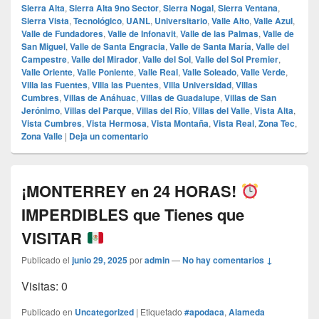
Sierra Alta
,
Sierra Alta 9no Sector
,
Sierra Nogal
,
Sierra Ventana
,
Sierra Vista
,
Tecnológico
,
UANL
,
Universitario
,
Valle Alto
,
Valle Azul
,
Valle de Fundadores
,
Valle de Infonavit
,
Valle de las Palmas
,
Valle de
San Miguel
,
Valle de Santa Engracia
,
Valle de Santa María
,
Valle del
Campestre
,
Valle del Mirador
,
Valle del Sol
,
Valle del Sol Premier
,
Valle Oriente
,
Valle Poniente
,
Valle Real
,
Valle Soleado
,
Valle Verde
,
Villa las Fuentes
,
Villa las Puentes
,
Villa Universidad
,
Villas
Cumbres
,
Villas de Anáhuac
,
Villas de Guadalupe
,
Villas de San
Jerónimo
,
Villas del Parque
,
Villas del Río
,
Villas del Valle
,
Vista Alta
,
Vista Cumbres
,
Vista Hermosa
,
Vista Montaña
,
Vista Real
,
Zona Tec
,
Zona Valle
|
Deja un comentario
¡MONTERREY en 24 HORAS!
IMPERDIBLES que Tienes que
VISITAR
Publicado el
junio 29, 2025
por
admin
—
No hay comentarios ↓
Visitas: 0
Publicado en
Uncategorized
|
Etiquetado
#apodaca
,
Alameda