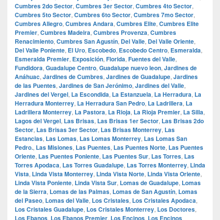
Cumbres 2do Sector
,
Cumbres 3er Sector
,
Cumbres 4to Sector
,
Cumbres 5to Sector
,
Cumbres 6to Sector
,
Cumbres 7mo Sector
,
Cumbres Allegro
,
Cumbres Andara
,
Cumbres Elite
,
Cumbres Elite
Premier
,
Cumbres Madeira
,
Cumbres Provenza
,
Cumbres
Renacimiento
,
Cumbres San Agustín
,
Del Valle
,
Del Valle Oriente
,
Del Valle Poniente
,
El Uro
,
Escobedo
,
Escobedo Centro
,
Esmeralda
,
Esmeralda Premier
,
Exposición
,
Florida
,
Fuentes del Valle
,
Fundidora
,
Guadalupe Centro
,
Guadalupe nuevo leon
,
Jardines de
Anáhuac
,
Jardines de Cumbres
,
Jardines de Guadalupe
,
Jardines
de las Puentes
,
Jardines de San Jerónimo
,
Jardines del Valle
,
Jardines del Vergel
,
La Escondida
,
La Estanzuela
,
La Herradura
,
La
Herradura Monterrey
,
La Herradura San Pedro
,
La Ladrillera
,
La
Ladrillera Monterrey
,
La Pastora
,
La Rioja
,
La Rioja Premier
,
La Silla
,
Lagos del Vergel
,
Las Brisas
,
Las Brisas 1er Sector
,
Las Brisas 2do
Sector
,
Las Brisas 3er Sector
,
Las Brisas Monterrey
,
Las
Estancias
,
Las Lomas
,
Las Lomas Monterrey
,
Las Lomas San
Pedro.
,
Las Misiones
,
Las Puentes
,
Las Puentes Norte
,
Las Puentes
Oriente
,
Las Puentes Poniente
,
Las Puentes Sur
,
Las Torres
,
Las
Torres Apodaca
,
Las Torres Guadalupe
,
Las Torres Monterrey
,
Linda
Vista
,
Linda Vista Monterrey
,
Linda Vista Norte
,
Linda Vista Oriente
,
Linda Vista Poniente
,
Linda Vista Sur
,
Lomas de Guadalupe
,
Lomas
de la Sierra
,
Lomas de las Palmas
,
Lomas de San Agustín
,
Lomas
del Paseo
,
Lomas del Valle
,
Los Cristales
,
Los Cristales Apodaca
,
Los Cristales Guadalupe
,
Los Cristales Monterrey
,
Los Doctores
,
Los Ebanos
,
Los Ebanos Premier
,
Los Encinos
,
Los Encinos