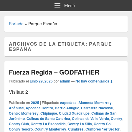
Menú
Portada
»
Parque España
ARCHIVOS DE LA ETIQUETA:
PARQUE
ESPAÑA
Fuerza Regida – GODFATHER
Publicado el
junio 29, 2025
por
admin
—
No hay comentarios ↓
Visitas: 2
Publicado en
2025
|
Etiquetado
#apodaca
,
Alameda Monterrey
,
Anáhuac
,
Apodaca Centro
,
Barrio Antiguo
,
Carretera Nacional
,
Centro Monterrey
,
Chipinque
,
Ciudad Guadalupe
,
Colinas de San
Jerónimo
,
Colinas de Santa Catarina
,
Colinas de Valle Verde
,
Contry
,
Contry Club
,
Contry La Escondida
,
Contry La Silla
,
Contry Sol
,
Contry Tesoro
,
Country Monterrey
,
Cumbres
,
Cumbres 1er Sector
,