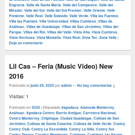
Engracia
,
Valle de Santa María
,
Valle del Campestre
,
Valle del
Mirador
,
Valle del Sol
,
Valle del Sol Premier
,
Valle Oriente
,
Valle
Poniente
,
Valle Real
,
Valle Soleado
,
Valle Verde
,
Villa las Fuentes
,
Villa las Puentes
,
Villa Universidad
,
Villas Cumbres
,
Villas de
Anáhuac
,
Villas de Guadalupe
,
Villas de San Jerónimo
,
Villas del
Parque
,
Villas del Río
,
Villas del Valle
,
Vista Alta
,
Vista Cumbres
,
Vista Hermosa
,
Vista Montaña
,
Vista Real
,
Zona Tec
,
Zona Valle
|
Deja un comentario
Lil Cas – Feria (Music Video) New
2016
Publicado el
junio 29, 2025
por
admin
—
No hay comentarios ↓
Visitas: 1
Publicado en
2025
|
Etiquetado
#apodaca
,
Alameda Monterrey
,
Anáhuac
,
Apodaca Centro
,
Barrio Antiguo
,
Carretera Nacional
,
Centro Monterrey
,
Chipinque
,
Ciudad Guadalupe
,
Colinas de San
Jerónimo
,
Colinas de Santa Catarina
,
Colinas de Valle Verde
,
Contry
,
Contry Club
,
Contry La Escondida
,
Contry La Silla
,
Contry Sol
,
Contry Tesoro
,
Country Monterrey
,
Cumbres
,
Cumbres 1er Sector
,