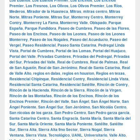
Premier
,
Los Fresnos
,
Los Olivos
,
Los Olivos Premier
,
Los Ríos
,
Mederos
,
Mirador de la Huasteca
,
Mitras
,
mitras centro
,
Mitras
Norte
,
Mitras Poniente
,
Mitras Sur
,
Monterrey Centro
,
Monterrey
Contry
,
Monterrey La Fama
,
Monterrey Valle
,
Obispado
,
Parque
España
,
Parque Fundidora
,
Paseo de Cumbres
,
Paseo de las Flores
,
Paseo de los Encinos
,
Paseo de los Leones
,
Paseo de los Leones
Monterrey
,
Paseo de los Nogales
,
Paseo del Acueducto
,
Paseo del
Vergel
,
Paseo Residencial
,
Paseo Santa Catarina
,
Pedregal Linda
Vista
,
Portal de Cumbres
,
Portal de las Lomas
,
Portal del Huajuco
,
Portal del Valle
,
Privadas Cumbres
,
Privadas del Pedregal
,
Privadas
del Sur
,
Privadas del Valle
,
Real de Cumbres
,
Real de Palmas
,
Real
de San Agustín
,
Real de San Jerónimo
,
Real de Santa Catarina
,
Real
de Valle Alto
,
regios en dalas
,
regios en houston
,
Regios en texas
,
Residencial Chipinque
,
Residencial Contry
,
Residencial Linda Vista
,
Residencial Santa Catarina
,
Residencial Satélite
,
Rincón de Contry
,
Rincón de la Hacienda
,
Rincón de la Sierra
,
Rincón de la Virgen
,
Rincón de las Montañas
,
Rincón de los Encinos
,
Rincón de los
Encinos Premier
,
Rincón del Valle
,
San Ángel
,
San Ángel Norte
,
San
Ángel Poniente
,
San Ángel Sur
,
San Jerónimo
,
San Nicolás Centro
,
San nicolas de los garza
,
San Pedro Centro
,
San Pedro garza garcia
,
Santa Catarina Centro
,
Santa Engracia
,
Santa María
,
Santa María del
Sur
,
Santa María Oriente
,
Santa María Poniente
,
Satélite
,
Satélite
Sur
,
Sierra Alta
,
Sierra Alta 9no Sector
,
Sierra Nogal
,
Sierra
Ventana
,
Sierra Vista
,
Tecnológico
,
UANL
,
Universitario
,
Valle Alto
,