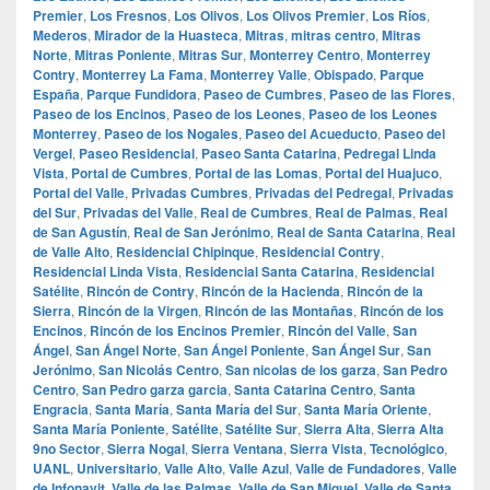
Premier
,
Los Fresnos
,
Los Olivos
,
Los Olivos Premier
,
Los Ríos
,
Mederos
,
Mirador de la Huasteca
,
Mitras
,
mitras centro
,
Mitras
Norte
,
Mitras Poniente
,
Mitras Sur
,
Monterrey Centro
,
Monterrey
Contry
,
Monterrey La Fama
,
Monterrey Valle
,
Obispado
,
Parque
España
,
Parque Fundidora
,
Paseo de Cumbres
,
Paseo de las Flores
,
Paseo de los Encinos
,
Paseo de los Leones
,
Paseo de los Leones
Monterrey
,
Paseo de los Nogales
,
Paseo del Acueducto
,
Paseo del
Vergel
,
Paseo Residencial
,
Paseo Santa Catarina
,
Pedregal Linda
Vista
,
Portal de Cumbres
,
Portal de las Lomas
,
Portal del Huajuco
,
Portal del Valle
,
Privadas Cumbres
,
Privadas del Pedregal
,
Privadas
del Sur
,
Privadas del Valle
,
Real de Cumbres
,
Real de Palmas
,
Real
de San Agustín
,
Real de San Jerónimo
,
Real de Santa Catarina
,
Real
de Valle Alto
,
Residencial Chipinque
,
Residencial Contry
,
Residencial Linda Vista
,
Residencial Santa Catarina
,
Residencial
Satélite
,
Rincón de Contry
,
Rincón de la Hacienda
,
Rincón de la
Sierra
,
Rincón de la Virgen
,
Rincón de las Montañas
,
Rincón de los
Encinos
,
Rincón de los Encinos Premier
,
Rincón del Valle
,
San
Ángel
,
San Ángel Norte
,
San Ángel Poniente
,
San Ángel Sur
,
San
Jerónimo
,
San Nicolás Centro
,
San nicolas de los garza
,
San Pedro
Centro
,
San Pedro garza garcia
,
Santa Catarina Centro
,
Santa
Engracia
,
Santa María
,
Santa María del Sur
,
Santa María Oriente
,
Santa María Poniente
,
Satélite
,
Satélite Sur
,
Sierra Alta
,
Sierra Alta
9no Sector
,
Sierra Nogal
,
Sierra Ventana
,
Sierra Vista
,
Tecnológico
,
UANL
,
Universitario
,
Valle Alto
,
Valle Azul
,
Valle de Fundadores
,
Valle
de Infonavit
,
Valle de las Palmas
,
Valle de San Miguel
,
Valle de Santa