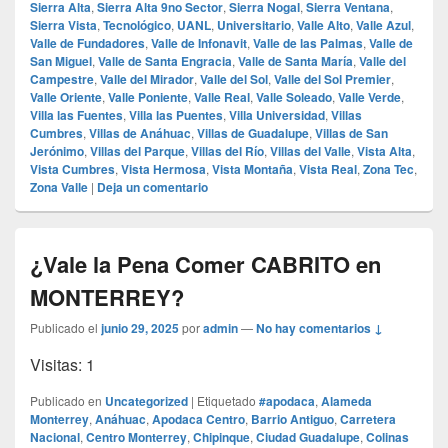
Sierra Alta
,
Sierra Alta 9no Sector
,
Sierra Nogal
,
Sierra Ventana
,
Sierra Vista
,
Tecnológico
,
UANL
,
Universitario
,
Valle Alto
,
Valle Azul
,
Valle de Fundadores
,
Valle de Infonavit
,
Valle de las Palmas
,
Valle de
San Miguel
,
Valle de Santa Engracia
,
Valle de Santa María
,
Valle del
Campestre
,
Valle del Mirador
,
Valle del Sol
,
Valle del Sol Premier
,
Valle Oriente
,
Valle Poniente
,
Valle Real
,
Valle Soleado
,
Valle Verde
,
Villa las Fuentes
,
Villa las Puentes
,
Villa Universidad
,
Villas
Cumbres
,
Villas de Anáhuac
,
Villas de Guadalupe
,
Villas de San
Jerónimo
,
Villas del Parque
,
Villas del Río
,
Villas del Valle
,
Vista Alta
,
Vista Cumbres
,
Vista Hermosa
,
Vista Montaña
,
Vista Real
,
Zona Tec
,
Zona Valle
|
Deja un comentario
¿Vale la Pena Comer CABRITO en
MONTERREY?
Publicado el
junio 29, 2025
por
admin
—
No hay comentarios ↓
Visitas: 1
Publicado en
Uncategorized
|
Etiquetado
#apodaca
,
Alameda
Monterrey
,
Anáhuac
,
Apodaca Centro
,
Barrio Antiguo
,
Carretera
Nacional
,
Centro Monterrey
,
Chipinque
,
Ciudad Guadalupe
,
Colinas