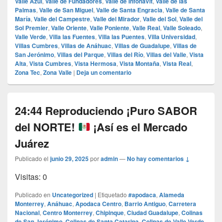
Valle Azul
,
Valle de Fundadores
,
Valle de Infonavit
,
Valle de las
Palmas
,
Valle de San Miguel
,
Valle de Santa Engracia
,
Valle de Santa
María
,
Valle del Campestre
,
Valle del Mirador
,
Valle del Sol
,
Valle del
Sol Premier
,
Valle Oriente
,
Valle Poniente
,
Valle Real
,
Valle Soleado
,
Valle Verde
,
Villa las Fuentes
,
Villa las Puentes
,
Villa Universidad
,
Villas Cumbres
,
Villas de Anáhuac
,
Villas de Guadalupe
,
Villas de
San Jerónimo
,
Villas del Parque
,
Villas del Río
,
Villas del Valle
,
Vista
Alta
,
Vista Cumbres
,
Vista Hermosa
,
Vista Montaña
,
Vista Real
,
Zona Tec
,
Zona Valle
|
Deja un comentario
24:44 Reproduciendo ¡Puro SABOR
del NORTE!
¡Así es el Mercado
Juárez
Publicado el
junio 29, 2025
por
admin
—
No hay comentarios ↓
Visitas: 0
Publicado en
Uncategorized
|
Etiquetado
#apodaca
,
Alameda
Monterrey
,
Anáhuac
,
Apodaca Centro
,
Barrio Antiguo
,
Carretera
Nacional
,
Centro Monterrey
,
Chipinque
,
Ciudad Guadalupe
,
Colinas
de San Jerónimo
,
Colinas de Santa Catarina
,
Colinas de Valle Verde
,