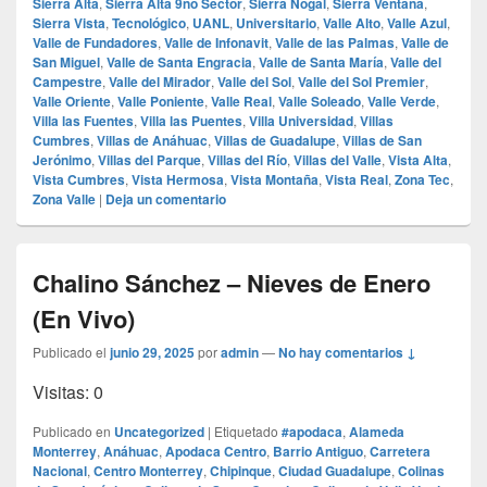
Sierra Alta
,
Sierra Alta 9no Sector
,
Sierra Nogal
,
Sierra Ventana
,
Sierra Vista
,
Tecnológico
,
UANL
,
Universitario
,
Valle Alto
,
Valle Azul
,
Valle de Fundadores
,
Valle de Infonavit
,
Valle de las Palmas
,
Valle de
San Miguel
,
Valle de Santa Engracia
,
Valle de Santa María
,
Valle del
Campestre
,
Valle del Mirador
,
Valle del Sol
,
Valle del Sol Premier
,
Valle Oriente
,
Valle Poniente
,
Valle Real
,
Valle Soleado
,
Valle Verde
,
Villa las Fuentes
,
Villa las Puentes
,
Villa Universidad
,
Villas
Cumbres
,
Villas de Anáhuac
,
Villas de Guadalupe
,
Villas de San
Jerónimo
,
Villas del Parque
,
Villas del Río
,
Villas del Valle
,
Vista Alta
,
Vista Cumbres
,
Vista Hermosa
,
Vista Montaña
,
Vista Real
,
Zona Tec
,
Zona Valle
|
Deja un comentario
Chalino Sánchez – Nieves de Enero
(En Vivo)
Publicado el
junio 29, 2025
por
admin
—
No hay comentarios ↓
Visitas: 0
Publicado en
Uncategorized
|
Etiquetado
#apodaca
,
Alameda
Monterrey
,
Anáhuac
,
Apodaca Centro
,
Barrio Antiguo
,
Carretera
Nacional
,
Centro Monterrey
,
Chipinque
,
Ciudad Guadalupe
,
Colinas