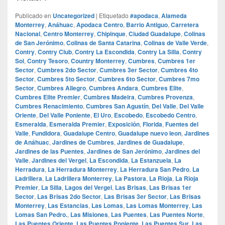
Publicado en
Uncategorized
|
Etiquetado
#apodaca
,
Alameda
Monterrey
,
Anáhuac
,
Apodaca Centro
,
Barrio Antiguo
,
Carretera
Nacional
,
Centro Monterrey
,
Chipinque
,
Ciudad Guadalupe
,
Colinas
de San Jerónimo
,
Colinas de Santa Catarina
,
Colinas de Valle Verde
,
Contry
,
Contry Club
,
Contry La Escondida
,
Contry La Silla
,
Contry
Sol
,
Contry Tesoro
,
Country Monterrey
,
Cumbres
,
Cumbres 1er
Sector
,
Cumbres 2do Sector
,
Cumbres 3er Sector
,
Cumbres 4to
Sector
,
Cumbres 5to Sector
,
Cumbres 6to Sector
,
Cumbres 7mo
Sector
,
Cumbres Allegro
,
Cumbres Andara
,
Cumbres Elite
,
Cumbres Elite Premier
,
Cumbres Madeira
,
Cumbres Provenza
,
Cumbres Renacimiento
,
Cumbres San Agustín
,
Del Valle
,
Del Valle
Oriente
,
Del Valle Poniente
,
El Uro
,
Escobedo
,
Escobedo Centro
,
Esmeralda
,
Esmeralda Premier
,
Exposición
,
Florida
,
Fuentes del
Valle
,
Fundidora
,
Guadalupe Centro
,
Guadalupe nuevo leon
,
Jardines
de Anáhuac
,
Jardines de Cumbres
,
Jardines de Guadalupe
,
Jardines de las Puentes
,
Jardines de San Jerónimo
,
Jardines del
Valle
,
Jardines del Vergel
,
La Escondida
,
La Estanzuela
,
La
Herradura
,
La Herradura Monterrey
,
La Herradura San Pedro
,
La
Ladrillera
,
La Ladrillera Monterrey
,
La Pastora
,
La Rioja
,
La Rioja
Premier
,
La Silla
,
Lagos del Vergel
,
Las Brisas
,
Las Brisas 1er
Sector
,
Las Brisas 2do Sector
,
Las Brisas 3er Sector
,
Las Brisas
Monterrey
,
Las Estancias
,
Las Lomas
,
Las Lomas Monterrey
,
Las
Lomas San Pedro.
,
Las Misiones
,
Las Puentes
,
Las Puentes Norte
,
Las Puentes Oriente
,
Las Puentes Poniente
,
Las Puentes Sur
,
Las