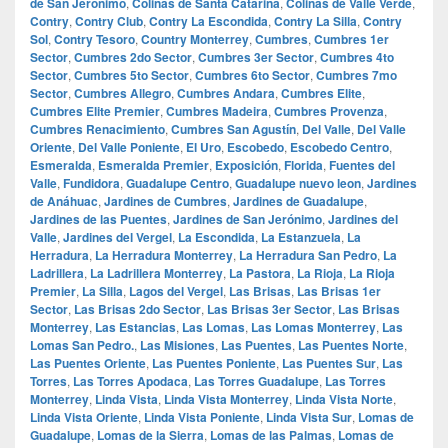
de San Jerónimo
,
Colinas de Santa Catarina
,
Colinas de Valle Verde
,
Contry
,
Contry Club
,
Contry La Escondida
,
Contry La Silla
,
Contry
Sol
,
Contry Tesoro
,
Country Monterrey
,
Cumbres
,
Cumbres 1er
Sector
,
Cumbres 2do Sector
,
Cumbres 3er Sector
,
Cumbres 4to
Sector
,
Cumbres 5to Sector
,
Cumbres 6to Sector
,
Cumbres 7mo
Sector
,
Cumbres Allegro
,
Cumbres Andara
,
Cumbres Elite
,
Cumbres Elite Premier
,
Cumbres Madeira
,
Cumbres Provenza
,
Cumbres Renacimiento
,
Cumbres San Agustín
,
Del Valle
,
Del Valle
Oriente
,
Del Valle Poniente
,
El Uro
,
Escobedo
,
Escobedo Centro
,
Esmeralda
,
Esmeralda Premier
,
Exposición
,
Florida
,
Fuentes del
Valle
,
Fundidora
,
Guadalupe Centro
,
Guadalupe nuevo leon
,
Jardines
de Anáhuac
,
Jardines de Cumbres
,
Jardines de Guadalupe
,
Jardines de las Puentes
,
Jardines de San Jerónimo
,
Jardines del
Valle
,
Jardines del Vergel
,
La Escondida
,
La Estanzuela
,
La
Herradura
,
La Herradura Monterrey
,
La Herradura San Pedro
,
La
Ladrillera
,
La Ladrillera Monterrey
,
La Pastora
,
La Rioja
,
La Rioja
Premier
,
La Silla
,
Lagos del Vergel
,
Las Brisas
,
Las Brisas 1er
Sector
,
Las Brisas 2do Sector
,
Las Brisas 3er Sector
,
Las Brisas
Monterrey
,
Las Estancias
,
Las Lomas
,
Las Lomas Monterrey
,
Las
Lomas San Pedro.
,
Las Misiones
,
Las Puentes
,
Las Puentes Norte
,
Las Puentes Oriente
,
Las Puentes Poniente
,
Las Puentes Sur
,
Las
Torres
,
Las Torres Apodaca
,
Las Torres Guadalupe
,
Las Torres
Monterrey
,
Linda Vista
,
Linda Vista Monterrey
,
Linda Vista Norte
,
Linda Vista Oriente
,
Linda Vista Poniente
,
Linda Vista Sur
,
Lomas de
Guadalupe
,
Lomas de la Sierra
,
Lomas de las Palmas
,
Lomas de