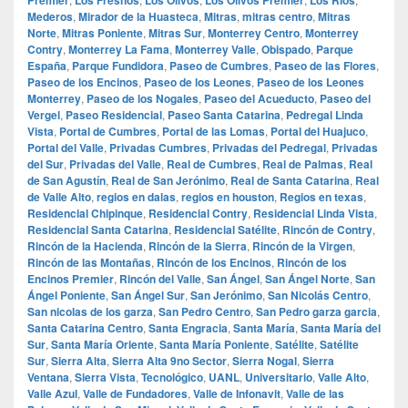
Mederos
,
Mirador de la Huasteca
,
Mitras
,
mitras centro
,
Mitras
Norte
,
Mitras Poniente
,
Mitras Sur
,
Monterrey Centro
,
Monterrey
Contry
,
Monterrey La Fama
,
Monterrey Valle
,
Obispado
,
Parque
España
,
Parque Fundidora
,
Paseo de Cumbres
,
Paseo de las Flores
,
Paseo de los Encinos
,
Paseo de los Leones
,
Paseo de los Leones
Monterrey
,
Paseo de los Nogales
,
Paseo del Acueducto
,
Paseo del
Vergel
,
Paseo Residencial
,
Paseo Santa Catarina
,
Pedregal Linda
Vista
,
Portal de Cumbres
,
Portal de las Lomas
,
Portal del Huajuco
,
Portal del Valle
,
Privadas Cumbres
,
Privadas del Pedregal
,
Privadas
del Sur
,
Privadas del Valle
,
Real de Cumbres
,
Real de Palmas
,
Real
de San Agustín
,
Real de San Jerónimo
,
Real de Santa Catarina
,
Real
de Valle Alto
,
regios en dalas
,
regios en houston
,
Regios en texas
,
Residencial Chipinque
,
Residencial Contry
,
Residencial Linda Vista
,
Residencial Santa Catarina
,
Residencial Satélite
,
Rincón de Contry
,
Rincón de la Hacienda
,
Rincón de la Sierra
,
Rincón de la Virgen
,
Rincón de las Montañas
,
Rincón de los Encinos
,
Rincón de los
Encinos Premier
,
Rincón del Valle
,
San Ángel
,
San Ángel Norte
,
San
Ángel Poniente
,
San Ángel Sur
,
San Jerónimo
,
San Nicolás Centro
,
San nicolas de los garza
,
San Pedro Centro
,
San Pedro garza garcia
,
Santa Catarina Centro
,
Santa Engracia
,
Santa María
,
Santa María del
Sur
,
Santa María Oriente
,
Santa María Poniente
,
Satélite
,
Satélite
Sur
,
Sierra Alta
,
Sierra Alta 9no Sector
,
Sierra Nogal
,
Sierra
Ventana
,
Sierra Vista
,
Tecnológico
,
UANL
,
Universitario
,
Valle Alto
,
Valle Azul
,
Valle de Fundadores
,
Valle de Infonavit
,
Valle de las