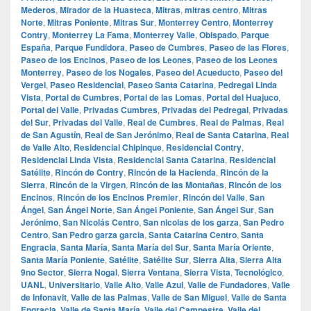
Mederos
,
Mirador de la Huasteca
,
Mitras
,
mitras centro
,
Mitras
Norte
,
Mitras Poniente
,
Mitras Sur
,
Monterrey Centro
,
Monterrey
Contry
,
Monterrey La Fama
,
Monterrey Valle
,
Obispado
,
Parque
España
,
Parque Fundidora
,
Paseo de Cumbres
,
Paseo de las Flores
,
Paseo de los Encinos
,
Paseo de los Leones
,
Paseo de los Leones
Monterrey
,
Paseo de los Nogales
,
Paseo del Acueducto
,
Paseo del
Vergel
,
Paseo Residencial
,
Paseo Santa Catarina
,
Pedregal Linda
Vista
,
Portal de Cumbres
,
Portal de las Lomas
,
Portal del Huajuco
,
Portal del Valle
,
Privadas Cumbres
,
Privadas del Pedregal
,
Privadas
del Sur
,
Privadas del Valle
,
Real de Cumbres
,
Real de Palmas
,
Real
de San Agustín
,
Real de San Jerónimo
,
Real de Santa Catarina
,
Real
de Valle Alto
,
Residencial Chipinque
,
Residencial Contry
,
Residencial Linda Vista
,
Residencial Santa Catarina
,
Residencial
Satélite
,
Rincón de Contry
,
Rincón de la Hacienda
,
Rincón de la
Sierra
,
Rincón de la Virgen
,
Rincón de las Montañas
,
Rincón de los
Encinos
,
Rincón de los Encinos Premier
,
Rincón del Valle
,
San
Ángel
,
San Ángel Norte
,
San Ángel Poniente
,
San Ángel Sur
,
San
Jerónimo
,
San Nicolás Centro
,
San nicolas de los garza
,
San Pedro
Centro
,
San Pedro garza garcia
,
Santa Catarina Centro
,
Santa
Engracia
,
Santa María
,
Santa María del Sur
,
Santa María Oriente
,
Santa María Poniente
,
Satélite
,
Satélite Sur
,
Sierra Alta
,
Sierra Alta
9no Sector
,
Sierra Nogal
,
Sierra Ventana
,
Sierra Vista
,
Tecnológico
,
UANL
,
Universitario
,
Valle Alto
,
Valle Azul
,
Valle de Fundadores
,
Valle
de Infonavit
,
Valle de las Palmas
,
Valle de San Miguel
,
Valle de Santa
Engracia
,
Valle de Santa María
,
Valle del Campestre
,
Valle del