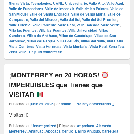
Sierra Vista
,
Tecnológico
,
UANL
,
Universitario
,
Valle Alto
,
Valle Azul
,
Valle de Fundadores
,
Valle de Infonavit
,
Valle de las Palmas
,
Valle de
San Miguel
,
Valle de Santa Engracia
,
Valle de Santa María
,
Valle del
Campestre
,
Valle del Mirador
,
Valle del Sol
,
Valle del Sol Premier
,
Valle Oriente
,
Valle Poniente
,
Valle Real
,
Valle Soleado
,
Valle Verde
,
Villa las Fuentes
,
Villa las Puentes
,
Villa Universidad
,
Villas
Cumbres
,
Villas de Anáhuac
,
Villas de Guadalupe
,
Villas de San
Jerónimo
,
Villas del Parque
,
Villas del Río
,
Villas del Valle
,
Vista Alta
,
Vista Cumbres
,
Vista Hermosa
,
Vista Montaña
,
Vista Real
,
Zona Tec
,
Zona Valle
|
Deja un comentario
¡MONTERREY en 24 HORAS!
IMPERDIBLES que Tienes que
VISITAR
Publicado el
junio 29, 2025
por
admin
—
No hay comentarios ↓
Visitas: 0
Publicado en
Uncategorized
|
Etiquetado
#apodaca
,
Alameda
Monterrey
,
Anáhuac
,
Apodaca Centro
,
Barrio Antiguo
,
Carretera