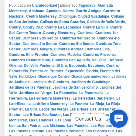
Publicado en
Uncategorized
|
Etiquetado
#apodaca
,
Alameda
Monterrey
,
Anáhuac
,
Apodaca Centro
,
Barrio Antiguo
,
Carretera
Nacional
,
Centro Monterrey
,
Chipinque
,
Ciudad Guadalupe
,
Colinas
de San Jerónimo
,
Colinas de Santa Catarina
,
Colinas de Valle Verde
,
Contry
,
Contry Club
,
Contry La Escondida
,
Contry La Silla
,
Contry
Sol
,
Contry Tesoro
,
Country Monterrey
,
Cumbres
,
Cumbres 1er
Sector
,
Cumbres 2do Sector
,
Cumbres 3er Sector
,
Cumbres 4to
Sector
,
Cumbres 5to Sector
,
Cumbres 6to Sector
,
Cumbres 7mo
Sector
,
Cumbres Allegro
,
Cumbres Andara
,
Cumbres Elite
,
Cumbres Elite Premier
,
Cumbres Madeira
,
Cumbres Provenza
,
Cumbres Renacimiento
,
Cumbres San Agustín
,
Del Valle
,
Del Valle
Oriente
,
Del Valle Poniente
,
El Uro
,
Escobedo
,
Escobedo Centro
,
Esmeralda
,
Esmeralda Premier
,
Exposición
,
Florida
,
Fuentes del
Valle
,
Fundidora
,
Guadalupe Centro
,
Guadalupe nuevo leon
,
Jardines
de Anáhuac
,
Jardines de Cumbres
,
Jardines de Guadalupe
,
Jardines de las Puentes
,
Jardines de San Jerónimo
,
Jardines del
Valle
,
Jardines del Vergel
,
La Escondida
,
La Estanzuela
,
La
Herradura
,
La Herradura Monterrey
,
La Herradura San Pedro
,
La
Ladrillera
,
La Ladrillera Monterrey
,
La Pastora
,
La Rioja
,
La Rioja
Premier
,
La Silla
,
Lagos del Vergel
,
Las Brisas
,
Las Brisas 1er
Sector
,
Las Brisas 2do Sector
,
Las Brisas 3er Sector
,
Las Brisas
Contac
Contact Us
Monterrey
,
Las Estancias
,
Las Lomas
,
Las Lomas Monterrey
,
Las
Us
Lomas San Pedro.
,
Las Misiones
,
Las Puentes
,
Las Puentes Norte
,
Las Puentes Oriente
,
Las Puentes Poniente
,
Las Puentes Sur
,
Las