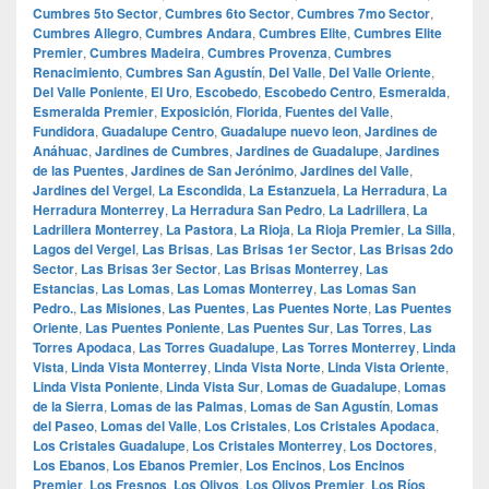
Cumbres 5to Sector
,
Cumbres 6to Sector
,
Cumbres 7mo Sector
,
Cumbres Allegro
,
Cumbres Andara
,
Cumbres Elite
,
Cumbres Elite
Premier
,
Cumbres Madeira
,
Cumbres Provenza
,
Cumbres
Renacimiento
,
Cumbres San Agustín
,
Del Valle
,
Del Valle Oriente
,
Del Valle Poniente
,
El Uro
,
Escobedo
,
Escobedo Centro
,
Esmeralda
,
Esmeralda Premier
,
Exposición
,
Florida
,
Fuentes del Valle
,
Fundidora
,
Guadalupe Centro
,
Guadalupe nuevo leon
,
Jardines de
Anáhuac
,
Jardines de Cumbres
,
Jardines de Guadalupe
,
Jardines
de las Puentes
,
Jardines de San Jerónimo
,
Jardines del Valle
,
Jardines del Vergel
,
La Escondida
,
La Estanzuela
,
La Herradura
,
La
Herradura Monterrey
,
La Herradura San Pedro
,
La Ladrillera
,
La
Ladrillera Monterrey
,
La Pastora
,
La Rioja
,
La Rioja Premier
,
La Silla
,
Lagos del Vergel
,
Las Brisas
,
Las Brisas 1er Sector
,
Las Brisas 2do
Sector
,
Las Brisas 3er Sector
,
Las Brisas Monterrey
,
Las
Estancias
,
Las Lomas
,
Las Lomas Monterrey
,
Las Lomas San
Pedro.
,
Las Misiones
,
Las Puentes
,
Las Puentes Norte
,
Las Puentes
Oriente
,
Las Puentes Poniente
,
Las Puentes Sur
,
Las Torres
,
Las
Torres Apodaca
,
Las Torres Guadalupe
,
Las Torres Monterrey
,
Linda
Vista
,
Linda Vista Monterrey
,
Linda Vista Norte
,
Linda Vista Oriente
,
Linda Vista Poniente
,
Linda Vista Sur
,
Lomas de Guadalupe
,
Lomas
de la Sierra
,
Lomas de las Palmas
,
Lomas de San Agustín
,
Lomas
del Paseo
,
Lomas del Valle
,
Los Cristales
,
Los Cristales Apodaca
,
Los Cristales Guadalupe
,
Los Cristales Monterrey
,
Los Doctores
,
Los Ebanos
,
Los Ebanos Premier
,
Los Encinos
,
Los Encinos
Premier
,
Los Fresnos
,
Los Olivos
,
Los Olivos Premier
,
Los Ríos
,