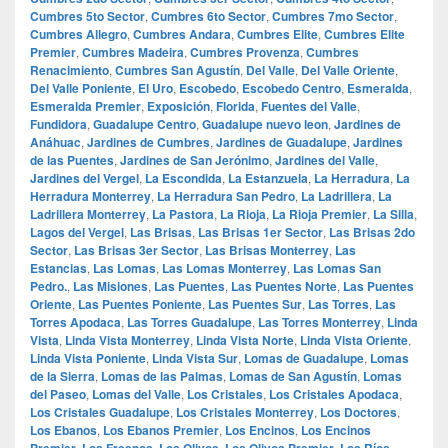
Cumbres 5to Sector
,
Cumbres 6to Sector
,
Cumbres 7mo Sector
,
Cumbres Allegro
,
Cumbres Andara
,
Cumbres Elite
,
Cumbres Elite
Premier
,
Cumbres Madeira
,
Cumbres Provenza
,
Cumbres
Renacimiento
,
Cumbres San Agustín
,
Del Valle
,
Del Valle Oriente
,
Del Valle Poniente
,
El Uro
,
Escobedo
,
Escobedo Centro
,
Esmeralda
,
Esmeralda Premier
,
Exposición
,
Florida
,
Fuentes del Valle
,
Fundidora
,
Guadalupe Centro
,
Guadalupe nuevo leon
,
Jardines de
Anáhuac
,
Jardines de Cumbres
,
Jardines de Guadalupe
,
Jardines
de las Puentes
,
Jardines de San Jerónimo
,
Jardines del Valle
,
Jardines del Vergel
,
La Escondida
,
La Estanzuela
,
La Herradura
,
La
Herradura Monterrey
,
La Herradura San Pedro
,
La Ladrillera
,
La
Ladrillera Monterrey
,
La Pastora
,
La Rioja
,
La Rioja Premier
,
La Silla
,
Lagos del Vergel
,
Las Brisas
,
Las Brisas 1er Sector
,
Las Brisas 2do
Sector
,
Las Brisas 3er Sector
,
Las Brisas Monterrey
,
Las
Estancias
,
Las Lomas
,
Las Lomas Monterrey
,
Las Lomas San
Pedro.
,
Las Misiones
,
Las Puentes
,
Las Puentes Norte
,
Las Puentes
Oriente
,
Las Puentes Poniente
,
Las Puentes Sur
,
Las Torres
,
Las
Torres Apodaca
,
Las Torres Guadalupe
,
Las Torres Monterrey
,
Linda
Vista
,
Linda Vista Monterrey
,
Linda Vista Norte
,
Linda Vista Oriente
,
Linda Vista Poniente
,
Linda Vista Sur
,
Lomas de Guadalupe
,
Lomas
de la Sierra
,
Lomas de las Palmas
,
Lomas de San Agustín
,
Lomas
del Paseo
,
Lomas del Valle
,
Los Cristales
,
Los Cristales Apodaca
,
Los Cristales Guadalupe
,
Los Cristales Monterrey
,
Los Doctores
,
Los Ebanos
,
Los Ebanos Premier
,
Los Encinos
,
Los Encinos
Premier
,
Los Fresnos
,
Los Olivos
,
Los Olivos Premier
,
Los Ríos
,