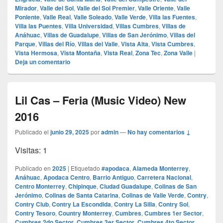
Mirador
,
Valle del Sol
,
Valle del Sol Premier
,
Valle Oriente
,
Valle
Poniente
,
Valle Real
,
Valle Soleado
,
Valle Verde
,
Villa las Fuentes
,
Villa las Puentes
,
Villa Universidad
,
Villas Cumbres
,
Villas de
Anáhuac
,
Villas de Guadalupe
,
Villas de San Jerónimo
,
Villas del
Parque
,
Villas del Río
,
Villas del Valle
,
Vista Alta
,
Vista Cumbres
,
Vista Hermosa
,
Vista Montaña
,
Vista Real
,
Zona Tec
,
Zona Valle
|
Deja un comentario
Lil Cas – Feria (Music Video) New
2016
Publicado el
junio 29, 2025
por
admin
—
No hay comentarios ↓
Visitas: 1
Publicado en
2025
|
Etiquetado
#apodaca
,
Alameda Monterrey
,
Anáhuac
,
Apodaca Centro
,
Barrio Antiguo
,
Carretera Nacional
,
Centro Monterrey
,
Chipinque
,
Ciudad Guadalupe
,
Colinas de San
Jerónimo
,
Colinas de Santa Catarina
,
Colinas de Valle Verde
,
Contry
,
Contry Club
,
Contry La Escondida
,
Contry La Silla
,
Contry Sol
,
Contry Tesoro
,
Country Monterrey
,
Cumbres
,
Cumbres 1er Sector
,
Cumbres 2do Sector
,
Cumbres 3er Sector
,
Cumbres 4to Sector
,