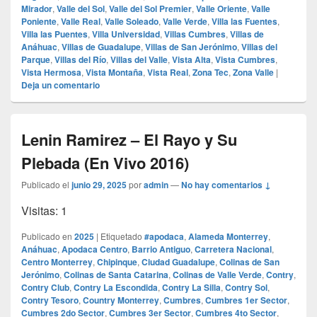
Mirador
,
Valle del Sol
,
Valle del Sol Premier
,
Valle Oriente
,
Valle
Poniente
,
Valle Real
,
Valle Soleado
,
Valle Verde
,
Villa las Fuentes
,
Villa las Puentes
,
Villa Universidad
,
Villas Cumbres
,
Villas de
Anáhuac
,
Villas de Guadalupe
,
Villas de San Jerónimo
,
Villas del
Parque
,
Villas del Río
,
Villas del Valle
,
Vista Alta
,
Vista Cumbres
,
Vista Hermosa
,
Vista Montaña
,
Vista Real
,
Zona Tec
,
Zona Valle
|
Deja un comentario
Lenin Ramirez – El Rayo y Su
Plebada (En Vivo 2016)
Publicado el
junio 29, 2025
por
admin
—
No hay comentarios ↓
Visitas: 1
Publicado en
2025
|
Etiquetado
#apodaca
,
Alameda Monterrey
,
Anáhuac
,
Apodaca Centro
,
Barrio Antiguo
,
Carretera Nacional
,
Centro Monterrey
,
Chipinque
,
Ciudad Guadalupe
,
Colinas de San
Jerónimo
,
Colinas de Santa Catarina
,
Colinas de Valle Verde
,
Contry
,
Contry Club
,
Contry La Escondida
,
Contry La Silla
,
Contry Sol
,
Contry Tesoro
,
Country Monterrey
,
Cumbres
,
Cumbres 1er Sector
,
Cumbres 2do Sector
,
Cumbres 3er Sector
,
Cumbres 4to Sector
,