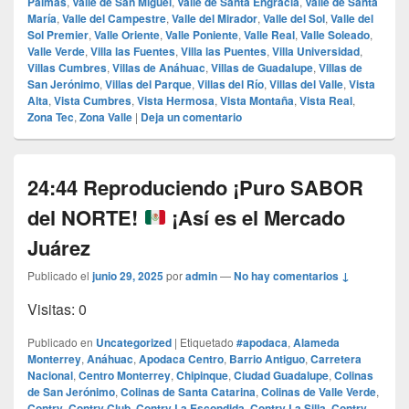
Palmas
,
Valle de San Miguel
,
Valle de Santa Engracia
,
Valle de Santa
María
,
Valle del Campestre
,
Valle del Mirador
,
Valle del Sol
,
Valle del
Sol Premier
,
Valle Oriente
,
Valle Poniente
,
Valle Real
,
Valle Soleado
,
Valle Verde
,
Villa las Fuentes
,
Villa las Puentes
,
Villa Universidad
,
Villas Cumbres
,
Villas de Anáhuac
,
Villas de Guadalupe
,
Villas de
San Jerónimo
,
Villas del Parque
,
Villas del Río
,
Villas del Valle
,
Vista
Alta
,
Vista Cumbres
,
Vista Hermosa
,
Vista Montaña
,
Vista Real
,
Zona Tec
,
Zona Valle
|
Deja un comentario
24:44 Reproduciendo ¡Puro SABOR
del NORTE!
¡Así es el Mercado
Juárez
Publicado el
junio 29, 2025
por
admin
—
No hay comentarios ↓
Visitas: 0
Publicado en
Uncategorized
|
Etiquetado
#apodaca
,
Alameda
Monterrey
,
Anáhuac
,
Apodaca Centro
,
Barrio Antiguo
,
Carretera
Nacional
,
Centro Monterrey
,
Chipinque
,
Ciudad Guadalupe
,
Colinas
de San Jerónimo
,
Colinas de Santa Catarina
,
Colinas de Valle Verde
,
Contry
,
Contry Club
,
Contry La Escondida
,
Contry La Silla
,
Contry