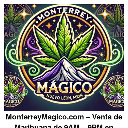
MonterreyMagico.com – Venta de
Marihuana de 9AM – 9PM en