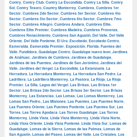
Contry
,
Contry Club
,
Contry La Escondida
,
Contry La Silla
,
Contry
Sol
,
Contry Tesoro
,
Country Monterrey
,
Cumbres
,
Cumbres 1er
Sector
,
Cumbres 2do Sector
,
Cumbres 3er Sector
,
Cumbres 4to
Sector
,
Cumbres 5to Sector
,
Cumbres 6to Sector
,
Cumbres 7mo
Sector
,
Cumbres Allegro
,
Cumbres Andara
,
Cumbres Elite
,
Cumbres Elite Premier
,
Cumbres Madeira
,
Cumbres Provenza
,
Cumbres Renacimiento
,
Cumbres San Agustín
,
Del Valle
,
Del Valle
Oriente
,
Del Valle Poniente
,
El Uro
,
Escobedo
,
Escobedo Centro
,
Esmeralda
,
Esmeralda Premier
,
Exposición
,
Florida
,
Fuentes del
Valle
,
Fundidora
,
Guadalupe Centro
,
Guadalupe nuevo leon
,
Jardines
de Anáhuac
,
Jardines de Cumbres
,
Jardines de Guadalupe
,
Jardines de las Puentes
,
Jardines de San Jerónimo
,
Jardines del
Valle
,
Jardines del Vergel
,
La Escondida
,
La Estanzuela
,
La
Herradura
,
La Herradura Monterrey
,
La Herradura San Pedro
,
La
Ladrillera
,
La Ladrillera Monterrey
,
La Pastora
,
La Rioja
,
La Rioja
Premier
,
La Silla
,
Lagos del Vergel
,
Las Brisas
,
Las Brisas 1er
Sector
,
Las Brisas 2do Sector
,
Las Brisas 3er Sector
,
Las Brisas
Monterrey
,
Las Estancias
,
Las Lomas
,
Las Lomas Monterrey
,
Las
Lomas San Pedro.
,
Las Misiones
,
Las Puentes
,
Las Puentes Norte
,
Las Puentes Oriente
,
Las Puentes Poniente
,
Las Puentes Sur
,
Las
Torres
,
Las Torres Apodaca
,
Las Torres Guadalupe
,
Las Torres
Monterrey
,
Linda Vista
,
Linda Vista Monterrey
,
Linda Vista Norte
,
Linda Vista Oriente
,
Linda Vista Poniente
,
Linda Vista Sur
,
Lomas de
Guadalupe
,
Lomas de la Sierra
,
Lomas de las Palmas
,
Lomas de
San Agustín
,
Lomas del Paseo
,
Lomas del Valle
,
Los Cristales
,
Los