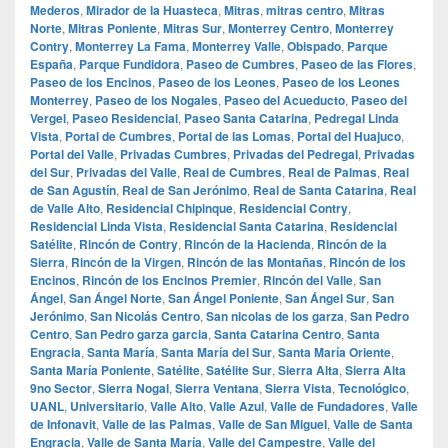
Mederos
,
Mirador de la Huasteca
,
Mitras
,
mitras centro
,
Mitras
Norte
,
Mitras Poniente
,
Mitras Sur
,
Monterrey Centro
,
Monterrey
Contry
,
Monterrey La Fama
,
Monterrey Valle
,
Obispado
,
Parque
España
,
Parque Fundidora
,
Paseo de Cumbres
,
Paseo de las Flores
,
Paseo de los Encinos
,
Paseo de los Leones
,
Paseo de los Leones
Monterrey
,
Paseo de los Nogales
,
Paseo del Acueducto
,
Paseo del
Vergel
,
Paseo Residencial
,
Paseo Santa Catarina
,
Pedregal Linda
Vista
,
Portal de Cumbres
,
Portal de las Lomas
,
Portal del Huajuco
,
Portal del Valle
,
Privadas Cumbres
,
Privadas del Pedregal
,
Privadas
del Sur
,
Privadas del Valle
,
Real de Cumbres
,
Real de Palmas
,
Real
de San Agustín
,
Real de San Jerónimo
,
Real de Santa Catarina
,
Real
de Valle Alto
,
Residencial Chipinque
,
Residencial Contry
,
Residencial Linda Vista
,
Residencial Santa Catarina
,
Residencial
Satélite
,
Rincón de Contry
,
Rincón de la Hacienda
,
Rincón de la
Sierra
,
Rincón de la Virgen
,
Rincón de las Montañas
,
Rincón de los
Encinos
,
Rincón de los Encinos Premier
,
Rincón del Valle
,
San
Ángel
,
San Ángel Norte
,
San Ángel Poniente
,
San Ángel Sur
,
San
Jerónimo
,
San Nicolás Centro
,
San nicolas de los garza
,
San Pedro
Centro
,
San Pedro garza garcia
,
Santa Catarina Centro
,
Santa
Engracia
,
Santa María
,
Santa María del Sur
,
Santa María Oriente
,
Santa María Poniente
,
Satélite
,
Satélite Sur
,
Sierra Alta
,
Sierra Alta
9no Sector
,
Sierra Nogal
,
Sierra Ventana
,
Sierra Vista
,
Tecnológico
,
UANL
,
Universitario
,
Valle Alto
,
Valle Azul
,
Valle de Fundadores
,
Valle
de Infonavit
,
Valle de las Palmas
,
Valle de San Miguel
,
Valle de Santa
Engracia
,
Valle de Santa María
,
Valle del Campestre
,
Valle del