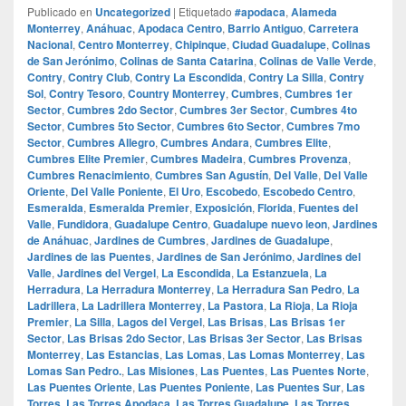
Publicado en
Uncategorized
|
Etiquetado
#apodaca
,
Alameda
Monterrey
,
Anáhuac
,
Apodaca Centro
,
Barrio Antiguo
,
Carretera
Nacional
,
Centro Monterrey
,
Chipinque
,
Ciudad Guadalupe
,
Colinas
de San Jerónimo
,
Colinas de Santa Catarina
,
Colinas de Valle Verde
,
Contry
,
Contry Club
,
Contry La Escondida
,
Contry La Silla
,
Contry
Sol
,
Contry Tesoro
,
Country Monterrey
,
Cumbres
,
Cumbres 1er
Sector
,
Cumbres 2do Sector
,
Cumbres 3er Sector
,
Cumbres 4to
Sector
,
Cumbres 5to Sector
,
Cumbres 6to Sector
,
Cumbres 7mo
Sector
,
Cumbres Allegro
,
Cumbres Andara
,
Cumbres Elite
,
Cumbres Elite Premier
,
Cumbres Madeira
,
Cumbres Provenza
,
Cumbres Renacimiento
,
Cumbres San Agustín
,
Del Valle
,
Del Valle
Oriente
,
Del Valle Poniente
,
El Uro
,
Escobedo
,
Escobedo Centro
,
Esmeralda
,
Esmeralda Premier
,
Exposición
,
Florida
,
Fuentes del
Valle
,
Fundidora
,
Guadalupe Centro
,
Guadalupe nuevo leon
,
Jardines
de Anáhuac
,
Jardines de Cumbres
,
Jardines de Guadalupe
,
Jardines de las Puentes
,
Jardines de San Jerónimo
,
Jardines del
Valle
,
Jardines del Vergel
,
La Escondida
,
La Estanzuela
,
La
Herradura
,
La Herradura Monterrey
,
La Herradura San Pedro
,
La
Ladrillera
,
La Ladrillera Monterrey
,
La Pastora
,
La Rioja
,
La Rioja
Premier
,
La Silla
,
Lagos del Vergel
,
Las Brisas
,
Las Brisas 1er
Sector
,
Las Brisas 2do Sector
,
Las Brisas 3er Sector
,
Las Brisas
Monterrey
,
Las Estancias
,
Las Lomas
,
Las Lomas Monterrey
,
Las
Lomas San Pedro.
,
Las Misiones
,
Las Puentes
,
Las Puentes Norte
,
Las Puentes Oriente
,
Las Puentes Poniente
,
Las Puentes Sur
,
Las
Torres
,
Las Torres Apodaca
,
Las Torres Guadalupe
,
Las Torres