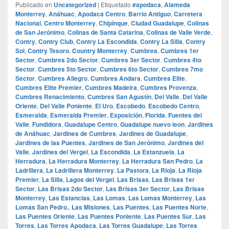
Publicado en
Uncategorized
|
Etiquetado
#apodaca
,
Alameda
Monterrey
,
Anáhuac
,
Apodaca Centro
,
Barrio Antiguo
,
Carretera
Nacional
,
Centro Monterrey
,
Chipinque
,
Ciudad Guadalupe
,
Colinas
de San Jerónimo
,
Colinas de Santa Catarina
,
Colinas de Valle Verde
,
Contry
,
Contry Club
,
Contry La Escondida
,
Contry La Silla
,
Contry
Sol
,
Contry Tesoro
,
Country Monterrey
,
Cumbres
,
Cumbres 1er
Sector
,
Cumbres 2do Sector
,
Cumbres 3er Sector
,
Cumbres 4to
Sector
,
Cumbres 5to Sector
,
Cumbres 6to Sector
,
Cumbres 7mo
Sector
,
Cumbres Allegro
,
Cumbres Andara
,
Cumbres Elite
,
Cumbres Elite Premier
,
Cumbres Madeira
,
Cumbres Provenza
,
Cumbres Renacimiento
,
Cumbres San Agustín
,
Del Valle
,
Del Valle
Oriente
,
Del Valle Poniente
,
El Uro
,
Escobedo
,
Escobedo Centro
,
Esmeralda
,
Esmeralda Premier
,
Exposición
,
Florida
,
Fuentes del
Valle
,
Fundidora
,
Guadalupe Centro
,
Guadalupe nuevo leon
,
Jardines
de Anáhuac
,
Jardines de Cumbres
,
Jardines de Guadalupe
,
Jardines de las Puentes
,
Jardines de San Jerónimo
,
Jardines del
Valle
,
Jardines del Vergel
,
La Escondida
,
La Estanzuela
,
La
Herradura
,
La Herradura Monterrey
,
La Herradura San Pedro
,
La
Ladrillera
,
La Ladrillera Monterrey
,
La Pastora
,
La Rioja
,
La Rioja
Premier
,
La Silla
,
Lagos del Vergel
,
Las Brisas
,
Las Brisas 1er
Sector
,
Las Brisas 2do Sector
,
Las Brisas 3er Sector
,
Las Brisas
Monterrey
,
Las Estancias
,
Las Lomas
,
Las Lomas Monterrey
,
Las
Lomas San Pedro.
,
Las Misiones
,
Las Puentes
,
Las Puentes Norte
,
Las Puentes Oriente
,
Las Puentes Poniente
,
Las Puentes Sur
,
Las
Torres
,
Las Torres Apodaca
,
Las Torres Guadalupe
,
Las Torres