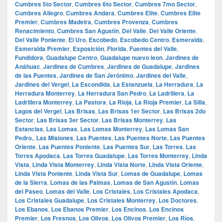
Cumbres 5to Sector
,
Cumbres 6to Sector
,
Cumbres 7mo Sector
,
Cumbres Allegro
,
Cumbres Andara
,
Cumbres Elite
,
Cumbres Elite
Premier
,
Cumbres Madeira
,
Cumbres Provenza
,
Cumbres
Renacimiento
,
Cumbres San Agustín
,
Del Valle
,
Del Valle Oriente
,
Del Valle Poniente
,
El Uro
,
Escobedo
,
Escobedo Centro
,
Esmeralda
,
Esmeralda Premier
,
Exposición
,
Florida
,
Fuentes del Valle
,
Fundidora
,
Guadalupe Centro
,
Guadalupe nuevo leon
,
Jardines de
Anáhuac
,
Jardines de Cumbres
,
Jardines de Guadalupe
,
Jardines
de las Puentes
,
Jardines de San Jerónimo
,
Jardines del Valle
,
Jardines del Vergel
,
La Escondida
,
La Estanzuela
,
La Herradura
,
La
Herradura Monterrey
,
La Herradura San Pedro
,
La Ladrillera
,
La
Ladrillera Monterrey
,
La Pastora
,
La Rioja
,
La Rioja Premier
,
La Silla
,
Lagos del Vergel
,
Las Brisas
,
Las Brisas 1er Sector
,
Las Brisas 2do
Sector
,
Las Brisas 3er Sector
,
Las Brisas Monterrey
,
Las
Estancias
,
Las Lomas
,
Las Lomas Monterrey
,
Las Lomas San
Pedro.
,
Las Misiones
,
Las Puentes
,
Las Puentes Norte
,
Las Puentes
Oriente
,
Las Puentes Poniente
,
Las Puentes Sur
,
Las Torres
,
Las
Torres Apodaca
,
Las Torres Guadalupe
,
Las Torres Monterrey
,
Linda
Vista
,
Linda Vista Monterrey
,
Linda Vista Norte
,
Linda Vista Oriente
,
Linda Vista Poniente
,
Linda Vista Sur
,
Lomas de Guadalupe
,
Lomas
de la Sierra
,
Lomas de las Palmas
,
Lomas de San Agustín
,
Lomas
del Paseo
,
Lomas del Valle
,
Los Cristales
,
Los Cristales Apodaca
,
Los Cristales Guadalupe
,
Los Cristales Monterrey
,
Los Doctores
,
Los Ebanos
,
Los Ebanos Premier
,
Los Encinos
,
Los Encinos
Premier
,
Los Fresnos
,
Los Olivos
,
Los Olivos Premier
,
Los Ríos
,