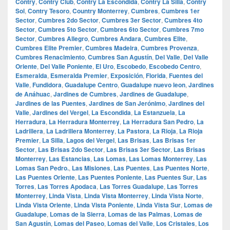
Contry
,
Contry Club
,
Contry La Escondida
,
Contry La Silla
,
Contry
Sol
,
Contry Tesoro
,
Country Monterrey
,
Cumbres
,
Cumbres 1er
Sector
,
Cumbres 2do Sector
,
Cumbres 3er Sector
,
Cumbres 4to
Sector
,
Cumbres 5to Sector
,
Cumbres 6to Sector
,
Cumbres 7mo
Sector
,
Cumbres Allegro
,
Cumbres Andara
,
Cumbres Elite
,
Cumbres Elite Premier
,
Cumbres Madeira
,
Cumbres Provenza
,
Cumbres Renacimiento
,
Cumbres San Agustín
,
Del Valle
,
Del Valle
Oriente
,
Del Valle Poniente
,
El Uro
,
Escobedo
,
Escobedo Centro
,
Esmeralda
,
Esmeralda Premier
,
Exposición
,
Florida
,
Fuentes del
Valle
,
Fundidora
,
Guadalupe Centro
,
Guadalupe nuevo leon
,
Jardines
de Anáhuac
,
Jardines de Cumbres
,
Jardines de Guadalupe
,
Jardines de las Puentes
,
Jardines de San Jerónimo
,
Jardines del
Valle
,
Jardines del Vergel
,
La Escondida
,
La Estanzuela
,
La
Herradura
,
La Herradura Monterrey
,
La Herradura San Pedro
,
La
Ladrillera
,
La Ladrillera Monterrey
,
La Pastora
,
La Rioja
,
La Rioja
Premier
,
La Silla
,
Lagos del Vergel
,
Las Brisas
,
Las Brisas 1er
Sector
,
Las Brisas 2do Sector
,
Las Brisas 3er Sector
,
Las Brisas
Monterrey
,
Las Estancias
,
Las Lomas
,
Las Lomas Monterrey
,
Las
Lomas San Pedro.
,
Las Misiones
,
Las Puentes
,
Las Puentes Norte
,
Las Puentes Oriente
,
Las Puentes Poniente
,
Las Puentes Sur
,
Las
Torres
,
Las Torres Apodaca
,
Las Torres Guadalupe
,
Las Torres
Monterrey
,
Linda Vista
,
Linda Vista Monterrey
,
Linda Vista Norte
,
Linda Vista Oriente
,
Linda Vista Poniente
,
Linda Vista Sur
,
Lomas de
Guadalupe
,
Lomas de la Sierra
,
Lomas de las Palmas
,
Lomas de
San Agustín
,
Lomas del Paseo
,
Lomas del Valle
,
Los Cristales
,
Los