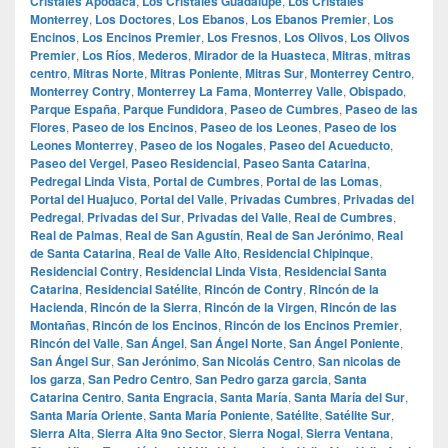
Cristales Apodaca
,
Los Cristales Guadalupe
,
Los Cristales
Monterrey
,
Los Doctores
,
Los Ebanos
,
Los Ebanos Premier
,
Los
Encinos
,
Los Encinos Premier
,
Los Fresnos
,
Los Olivos
,
Los Olivos
Premier
,
Los Ríos
,
Mederos
,
Mirador de la Huasteca
,
Mitras
,
mitras
centro
,
Mitras Norte
,
Mitras Poniente
,
Mitras Sur
,
Monterrey Centro
,
Monterrey Contry
,
Monterrey La Fama
,
Monterrey Valle
,
Obispado
,
Parque España
,
Parque Fundidora
,
Paseo de Cumbres
,
Paseo de las
Flores
,
Paseo de los Encinos
,
Paseo de los Leones
,
Paseo de los
Leones Monterrey
,
Paseo de los Nogales
,
Paseo del Acueducto
,
Paseo del Vergel
,
Paseo Residencial
,
Paseo Santa Catarina
,
Pedregal Linda Vista
,
Portal de Cumbres
,
Portal de las Lomas
,
Portal del Huajuco
,
Portal del Valle
,
Privadas Cumbres
,
Privadas del
Pedregal
,
Privadas del Sur
,
Privadas del Valle
,
Real de Cumbres
,
Real de Palmas
,
Real de San Agustín
,
Real de San Jerónimo
,
Real
de Santa Catarina
,
Real de Valle Alto
,
Residencial Chipinque
,
Residencial Contry
,
Residencial Linda Vista
,
Residencial Santa
Catarina
,
Residencial Satélite
,
Rincón de Contry
,
Rincón de la
Hacienda
,
Rincón de la Sierra
,
Rincón de la Virgen
,
Rincón de las
Montañas
,
Rincón de los Encinos
,
Rincón de los Encinos Premier
,
Rincón del Valle
,
San Ángel
,
San Ángel Norte
,
San Ángel Poniente
,
San Ángel Sur
,
San Jerónimo
,
San Nicolás Centro
,
San nicolas de
los garza
,
San Pedro Centro
,
San Pedro garza garcia
,
Santa
Catarina Centro
,
Santa Engracia
,
Santa María
,
Santa María del Sur
,
Santa María Oriente
,
Santa María Poniente
,
Satélite
,
Satélite Sur
,
Sierra Alta
,
Sierra Alta 9no Sector
,
Sierra Nogal
,
Sierra Ventana
,