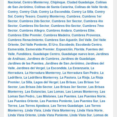
Nacional
,
Centro Monterrey
,
Chipinque
,
Ciudad Guadalupe
,
Colinas
de San Jerónimo
,
Colinas de Santa Catarina
,
Colinas de Valle Verde
,
Contry
,
Contry Club
,
Contry La Escondida
,
Contry La Silla
,
Contry
Sol
,
Contry Tesoro
,
Country Monterrey
,
Cumbres
,
Cumbres 1er
Sector
,
Cumbres 2do Sector
,
Cumbres 3er Sector
,
Cumbres 4to
Sector
,
Cumbres 5to Sector
,
Cumbres 6to Sector
,
Cumbres 7mo
Sector
,
Cumbres Allegro
,
Cumbres Andara
,
Cumbres Elite
,
Cumbres Elite Premier
,
Cumbres Madeira
,
Cumbres Provenza
,
Cumbres Renacimiento
,
Cumbres San Agustín
,
Del Valle
,
Del Valle
Oriente
,
Del Valle Poniente
,
El Uro
,
Escobedo
,
Escobedo Centro
,
Esmeralda
,
Esmeralda Premier
,
Exposición
,
Florida
,
Fuentes del
Valle
,
Fundidora
,
Guadalupe Centro
,
Guadalupe nuevo leon
,
Jardines
de Anáhuac
,
Jardines de Cumbres
,
Jardines de Guadalupe
,
Jardines de las Puentes
,
Jardines de San Jerónimo
,
Jardines del
Valle
,
Jardines del Vergel
,
La Escondida
,
La Estanzuela
,
La
Herradura
,
La Herradura Monterrey
,
La Herradura San Pedro
,
La
Ladrillera
,
La Ladrillera Monterrey
,
La Pastora
,
La Rioja
,
La Rioja
Premier
,
La Silla
,
Lagos del Vergel
,
Las Brisas
,
Las Brisas 1er
Sector
,
Las Brisas 2do Sector
,
Las Brisas 3er Sector
,
Las Brisas
Monterrey
,
Las Estancias
,
Las Lomas
,
Las Lomas Monterrey
,
Las
Lomas San Pedro.
,
Las Misiones
,
Las Puentes
,
Las Puentes Norte
,
Las Puentes Oriente
,
Las Puentes Poniente
,
Las Puentes Sur
,
Las
Torres
,
Las Torres Apodaca
,
Las Torres Guadalupe
,
Las Torres
Monterrey
,
Linda Vista
,
Linda Vista Monterrey
,
Linda Vista Norte
,
Linda Vista Oriente
,
Linda Vista Poniente
,
Linda Vista Sur
,
Lomas de