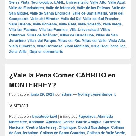
Sierra Vista
,
Tecnológico
,
UANL
,
Universitario
,
Valle Alto
,
Valle Azul
,
Valle de Fundadores
,
Valle de Infonavit
,
Valle de las Palmas
,
Valle de
San Miguel
,
Valle de Santa Engracia
,
Valle de Santa María
,
Valle del
Campestre
,
Valle del Mirador
,
Valle del Sol
,
Valle del Sol Premier
,
Valle Oriente
,
Valle Poniente
,
Valle Real
,
Valle Soleado
,
Valle Verde
,
Villa las Fuentes
,
Villa las Puentes
,
Villa Universidad
,
Villas
Cumbres
,
Villas de Anáhuac
,
Villas de Guadalupe
,
Villas de San
Jerónimo
,
Villas del Parque
,
Villas del Río
,
Villas del Valle
,
Vista Alta
,
Vista Cumbres
,
Vista Hermosa
,
Vista Montaña
,
Vista Real
,
Zona Tec
,
Zona Valle
|
Deja un comentario
¿Vale la Pena Comer CABRITO en
MONTERREY?
Publicado el
junio 29, 2025
por
admin
—
No hay comentarios ↓
Visitas: 1
Publicado en
Uncategorized
|
Etiquetado
#apodaca
,
Alameda
Monterrey
,
Anáhuac
,
Apodaca Centro
,
Barrio Antiguo
,
Carretera
Nacional
,
Centro Monterrey
,
Chipinque
,
Ciudad Guadalupe
,
Colinas
de San Jerónimo
,
Colinas de Santa Catarina
,
Colinas de Valle Verde
,