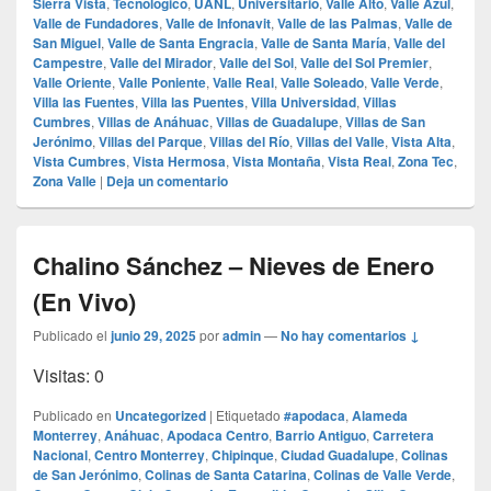
Sierra Vista
,
Tecnológico
,
UANL
,
Universitario
,
Valle Alto
,
Valle Azul
,
Valle de Fundadores
,
Valle de Infonavit
,
Valle de las Palmas
,
Valle de
San Miguel
,
Valle de Santa Engracia
,
Valle de Santa María
,
Valle del
Campestre
,
Valle del Mirador
,
Valle del Sol
,
Valle del Sol Premier
,
Valle Oriente
,
Valle Poniente
,
Valle Real
,
Valle Soleado
,
Valle Verde
,
Villa las Fuentes
,
Villa las Puentes
,
Villa Universidad
,
Villas
Cumbres
,
Villas de Anáhuac
,
Villas de Guadalupe
,
Villas de San
Jerónimo
,
Villas del Parque
,
Villas del Río
,
Villas del Valle
,
Vista Alta
,
Vista Cumbres
,
Vista Hermosa
,
Vista Montaña
,
Vista Real
,
Zona Tec
,
Zona Valle
|
Deja un comentario
Chalino Sánchez – Nieves de Enero
(En Vivo)
Publicado el
junio 29, 2025
por
admin
—
No hay comentarios ↓
Visitas: 0
Publicado en
Uncategorized
|
Etiquetado
#apodaca
,
Alameda
Monterrey
,
Anáhuac
,
Apodaca Centro
,
Barrio Antiguo
,
Carretera
Nacional
,
Centro Monterrey
,
Chipinque
,
Ciudad Guadalupe
,
Colinas
de San Jerónimo
,
Colinas de Santa Catarina
,
Colinas de Valle Verde
,