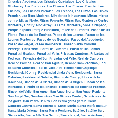
Cristales Apodaca
,
Los Cristales Guadalupe
,
Los Cristales
Monterrey
,
Los Doctores
,
Los Ebanos
,
Los Ebanos Premier
,
Los
Encinos
,
Los Encinos Premier
,
Los Fresnos
,
Los Olivos
,
Los Olivos
Premier
,
Los Ríos
,
Mederos
,
Mirador de la Huasteca
,
Mitras
,
mitras
centro
,
Mitras Norte
,
Mitras Poniente
,
Mitras Sur
,
Monterrey Centro
,
Monterrey Contry
,
Monterrey La Fama
,
Monterrey Valle
,
Obispado
,
Parque España
,
Parque Fundidora
,
Paseo de Cumbres
,
Paseo de las
Flores
,
Paseo de los Encinos
,
Paseo de los Leones
,
Paseo de los
Leones Monterrey
,
Paseo de los Nogales
,
Paseo del Acueducto
,
Paseo del Vergel
,
Paseo Residencial
,
Paseo Santa Catarina
,
Pedregal Linda Vista
,
Portal de Cumbres
,
Portal de las Lomas
,
Portal del Huajuco
,
Portal del Valle
,
Privadas Cumbres
,
Privadas del
Pedregal
,
Privadas del Sur
,
Privadas del Valle
,
Real de Cumbres
,
Real de Palmas
,
Real de San Agustín
,
Real de San Jerónimo
,
Real
de Santa Catarina
,
Real de Valle Alto
,
Residencial Chipinque
,
Residencial Contry
,
Residencial Linda Vista
,
Residencial Santa
Catarina
,
Residencial Satélite
,
Rincón de Contry
,
Rincón de la
Hacienda
,
Rincón de la Sierra
,
Rincón de la Virgen
,
Rincón de las
Montañas
,
Rincón de los Encinos
,
Rincón de los Encinos Premier
,
Rincón del Valle
,
San Ángel
,
San Ángel Norte
,
San Ángel Poniente
,
San Ángel Sur
,
San Jerónimo
,
San Nicolás Centro
,
San nicolas de
los garza
,
San Pedro Centro
,
San Pedro garza garcia
,
Santa
Catarina Centro
,
Santa Engracia
,
Santa María
,
Santa María del Sur
,
Santa María Oriente
,
Santa María Poniente
,
Satélite
,
Satélite Sur
,
Sierra Alta
,
Sierra Alta 9no Sector
,
Sierra Nogal
,
Sierra Ventana
,