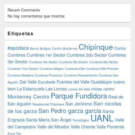
Recent Comments
No hay comentarios que mostrar.
Etiquetas
Chipinque
#apodaca
Contry
Barrio Antiguo
Centro Monterrey
Cumbres
Cumbres 1er Sector
Cumbres 2do Sector
Cumbres
3er Sector
Cumbres 4to Sector
Cumbres 5to Sector
Cumbres 6to Sector
Cumbres 7mo Sector
Cumbres Allegro
Cumbres Elite
Cumbres Elite Premier
Cumbres Madeira
Cumbres Provenza
Cumbres Renacimiento
Cumbres San
Del Valle
Fuentes del Valle
Guadalupe nuevo
Escobedo
Agustín
leon
La Estanzuela
Las Lomas
mitras centro
Lomas del Valle
Parque Fundidora
Monterrey Centro
Real de
San nicolas
San Agustín
San Jerónimo
Residencial Chipinque
San Pedro garza garcia
de los garza
Santa
UANL
Engracia
Santa María
San Ángel
Valle
Tecnológico
del Campestre
Valle del Mirador
Valle Oriente
Valle Poniente
Zona Tec