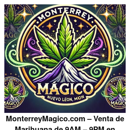
MonterreyMagico.com – Venta de
Marihuana de 9AM – 9PM en