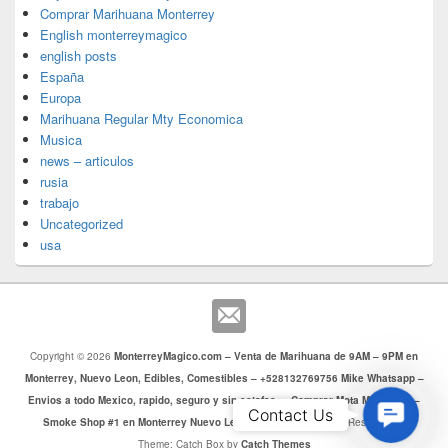
Comprar Marihuana Monterrey
English monterreymagico
english posts
España
Europa
Marihuana Regular Mty Economica
Musica
news – articulos
rusia
trabajo
Uncategorized
usa
Copyright © 2026
MonterreyMagico.com – Venta de Marihuana de 9AM – 9PM en
Monterrey, Nuevo Leon, Edibles, Comestibles – +528132769756 Mike Whatsapp –
Envios a todo Mexico, rapido, seguro y sin estafas. – Comprar Mota Monterrey –
Contac
Contact Us
Smoke Shop #1 en Monterrey Nuevo Leon
. Todos los Derechos Reservados.
Us
Theme: Catch Box by
Catch Themes