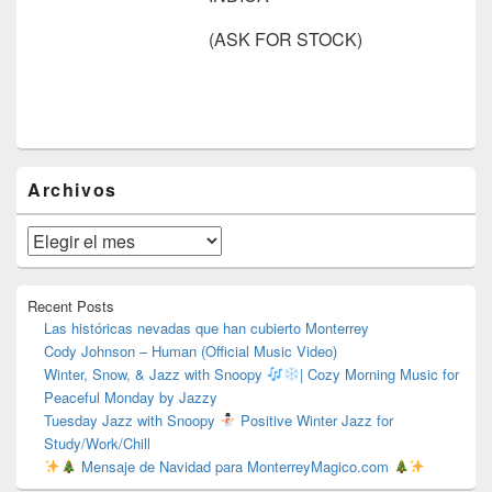
(ASK FOR STOCK)
El
Archivos
área
de
widget
Archivos
barra
lateral
primaria
Recent Posts
Las históricas nevadas que han cubierto Monterrey
Cody Johnson – Human (Official Music Video)
Winter, Snow, & Jazz with Snoopy
| Cozy Morning Music for
Peaceful Monday by Jazzy
Tuesday Jazz with Snoopy
Positive Winter Jazz for
Study/Work/Chill
Mensaje de Navidad para MonterreyMagico.com