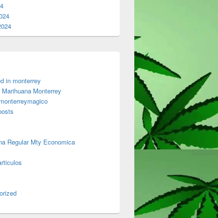
24
024
2024
d in monterrey
 Marihuana Monterrey
 monterreymagico
posts
na Regular Mty Economica
rticulos
orized