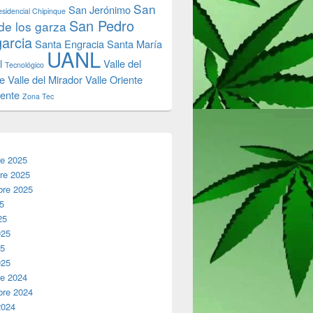
San
San Jerónimo
sidencial Chipinque
San Pedro
de los garza
garcia
Santa Engracia
Santa María
UANL
l
Valle del
Tecnológico
e
Valle del Mirador
Valle Oriente
iente
Zona Tec
re 2025
re 2025
bre 2025
25
25
025
25
025
re 2024
bre 2024
2024