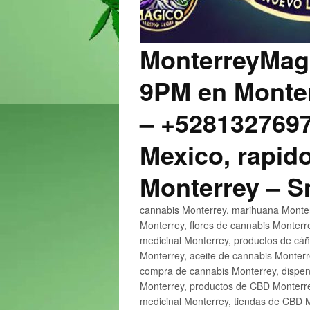
MonterreyMagi
9PM en Monter
– +5281327697
Mexico, rapido
Monterrey – 
cannabis Monterrey, marihuana Monter
Monterrey, flores de cannabis Monterr
medicinal Monterrey, productos de cá
Monterrey, aceite de cannabis Monter
compra de cannabis Monterrey, dispen
Monterrey, productos de CBD Monterre
medicinal Monterrey, tiendas de CBD 