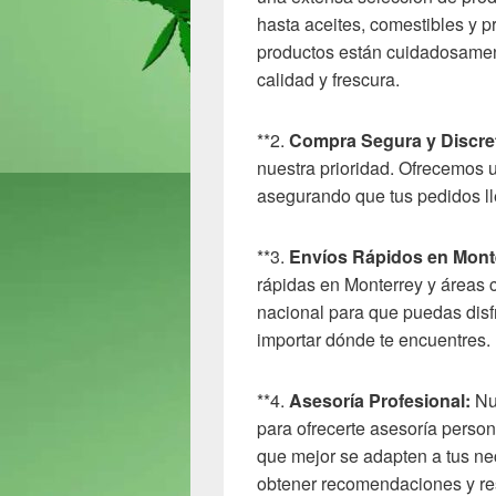
hasta aceites, comestibles y p
productos están cuidadosamen
calidad y frescura.
**2.
Compra Segura y Discre
nuestra prioridad. Ofrecemos 
asegurando que tus pedidos lle
**3.
Envíos Rápidos en Monte
rápidas en Monterrey y áreas c
nacional para que puedas disf
importar dónde te encuentres.
**4.
Asesoría Profesional:
Nue
para ofrecerte asesoría person
que mejor se adapten a tus n
obtener recomendaciones y res