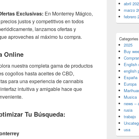
abril 20
marzo 2
fertas Exclusivas:
En Monterrey Mágico,
febrero 
recios justos y competitivos en todos
eriódicamente, lanzamos ofertas y
que aproveches al máximo tu compra.
Categories
2025
Buy wee
a Online
Comprar
English
plora nuestra completa gama de productos
english 
es cogollos hasta aceites de CBD,
España
itas para una experiencia de cannabis
Europa
interfaz intuitiva y amigable hace que
Marihua
onveniente.
Musica
news – a
rusia
ptimizar Tu Búsqueda:
trabajo
Uncateg
usa
onterrey