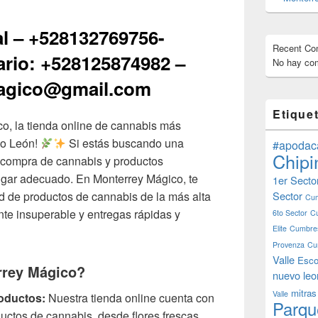
al – +528132769756-
Recent C
rio: +528125874982 –
No hay com
agico@gmail.com
Etique
o, la tienda online de cannabis más
vo León!
Si estás buscando una
#apodac
Chipi
 compra de cannabis y productos
lugar adecuado. En Monterrey Mágico, te
1er Secto
Sector
 de productos de cannabis de la más alta
Cum
ente insuperable y entregas rápidas y
6to Sector
C
Elite
Cumbres
Provenza
Cu
Valle
Esco
rrey Mágico?
nuevo leo
mitras
Valle
oductos:
Nuestra tienda online cuenta con
Parqu
uctos de cannabis, desde flores frescas