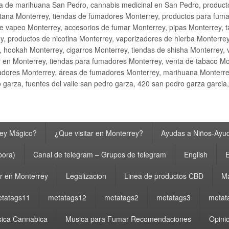
ta de marihuana San Pedro, cannabis medicinal en San Pedro, produ
ana Monterrey, tiendas de fumadores Monterrey, productos para fumar M
e vapeo Monterrey, accesorios de fumar Monterrey, pipas Monterrey, 
y, productos de nicotina Monterrey, vaporizadores de hierba Monterre
y, hookah Monterrey, cigarros Monterrey, tiendas de shisha Monterrey, 
 en Monterrey, tiendas para fumadores Monterrey, venta de tabaco Mo
adores Monterrey, áreas de fumadores Monterrey, marihuana Monterrey
garza, fuentes del valle san pedro garza, 420 san pedro garza garcia
rey Mágico?
¿Que visitar en Monterrey?
Ayudas a Niños-Ayud
bora)
Canal de telegram – Grupos de telegram
English
E
 en Monterrey
Legalizacion
Linea de productos CBD
Ma
tatags11
metatags12
metatags2
metatags3
metat
ica Cannabica
Musica para Fumar Recomendaciones
Opinio