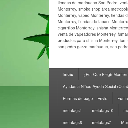
tiendas de marihuana San Pedro, ven
Monterrey, smoke shop área metropolit
Monterrey, vapeo Monterrey, tiendas d
Monterrey, tiendas de tabaco Monterre
cigarrillos Monterrey, shisha Monterre
venta de vapeadores Monterrey, fumar
productos para shisha Monterrey, fum
san pedro garza marihuana, san pedro 
Menú
Inicio
¿Por Qué Elegir Monter
principal
Ayudas a Niños-Ayuda Social (Cola
Formas de pago – Envio
Fumar
metatags1
metatags10
me
metatags6
metatags7
Mus