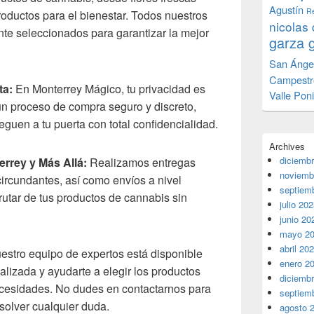
Agustín
Re
roductos para el bienestar. Todos nuestros
nicolas 
te seleccionados para garantizar la mejor
garza 
San Ánge
Campestr
ta:
En Monterrey Mágico, tu privacidad es
Valle Pon
un proceso de compra seguro y discreto,
guen a tu puerta con total confidencialidad.
Archives
diciemb
rrey y Más Allá:
Realizamos entregas
noviemb
ircundantes, así como envíos a nivel
septiem
rutar de tus productos de cannabis sin
julio 20
junio 20
mayo 2
abril 20
stro equipo de expertos está disponible
enero 2
alizada y ayudarte a elegir los productos
diciemb
ecesidades. No dudes en contactarnos para
septiem
olver cualquier duda.
agosto 