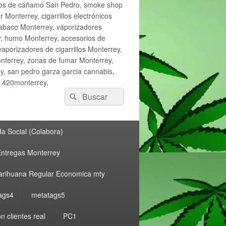
ctos de cáñamo San Pedro, smoke shop
onterrey, cigarrillos electrónicos
tabaco Monterrey, vaporizadores
y, humo Monterrey, accesorios de
vaporizadores de cigarrillos Monterrey,
nterrey, zonas de fumar Monterrey,
, san pedro garza garcia cannabis,
, 420monterrey,
Buscar
Buscar
por:
a Social (Colabora)
ntregas Monterrey
rihuana Regular Economica mty
ags4
metatags5
n clientes real
PC1