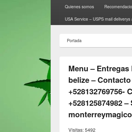
Quienes somos
Recomendacion
USA Service – USPS mail deliverys 
Portada
Menu – Entregas 
belize – Contacto 
+528132769756- C
+528125874982 –
monterreymagic
Visitas: 5492