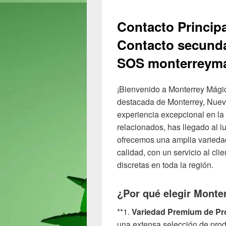
Contacto Princip
Contacto secunda
SOS monterreym
¡Bienvenido a Monterrey Mágic
destacada de Monterrey, Nue
experiencia excepcional en la
relacionados, has llegado al 
ofrecemos una amplia variedad
calidad, con un servicio al cli
discretas en toda la región.
¿Por qué elegir Monte
**1.
Variedad Premium de Pr
una extensa selección de prod