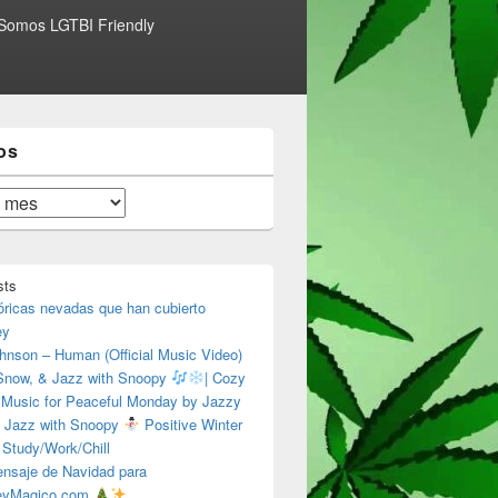
Somos LGTBI Friendly
os
sts
óricas nevadas que han cubierto
ey
hnson – Human (Official Music Video)
 Snow, & Jazz with Snoopy
| Cozy
 Music for Peaceful Monday by Jazzy
 Jazz with Snoopy
Positive Winter
 Study/Work/Chill
nsaje de Navidad para
eyMagico.com