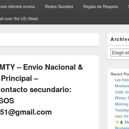
es clientes envios
Redes Sociales
Reglas de Respeto
all over the US (New)
El
Archiv
área
de
widget
Archivos
barra
lateral
MTY – Envio Nacional &
primaria
Recent Po
Principal –
Las hist
Monterr
ontacto secundario:
Cody Jo
 SOS
Winter,
Morning
o51@gmail.com
Tuesday
Jazz for
Me
Monterr