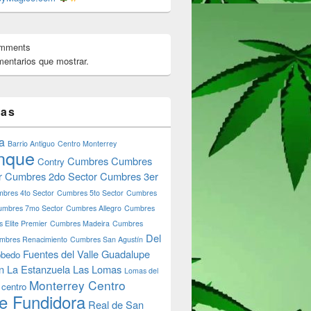
omments
entarios que mostrar.
tas
a
Barrio Antiguo
Centro Monterrey
nque
Cumbres
Cumbres
Contry
r
Cumbres 2do Sector
Cumbres 3er
bres 4to Sector
Cumbres 5to Sector
Cumbres
umbres 7mo Sector
Cumbres Allegro
Cumbres
 Elite Premier
Cumbres Madeira
Cumbres
Del
mbres Renacimiento
Cumbres San Agustín
Fuentes del Valle
Guadalupe
bedo
n
La Estanzuela
Las Lomas
Lomas del
Monterrey Centro
 centro
e Fundidora
Real de San