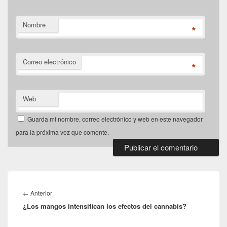
Nombre
*
Correo electrónico
*
Web
Guarda mi nombre, correo electrónico y web en este navegador
para la próxima vez que comente.
Navegación
de
Entrada
←
Anterior
entradas
¿Los mangos intensifican los efectos del cannabis?
anterior: