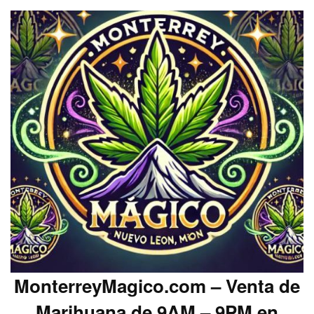
MonterreyMagico.com – Venta de
Marihuana de 9AM – 9PM en