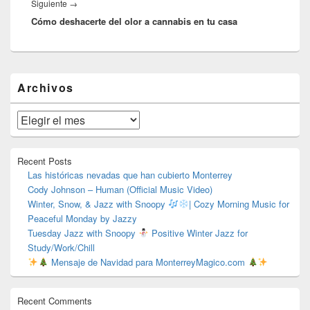
Entrada
Siguiente
→
Cómo deshacerte del olor a cannabis en tu casa
siguiente:
El
Archivos
área
de
widget
Archivos
barra
lateral
primaria
Recent Posts
Las históricas nevadas que han cubierto Monterrey
Cody Johnson – Human (Official Music Video)
Winter, Snow, & Jazz with Snoopy
| Cozy Morning Music for
Peaceful Monday by Jazzy
Tuesday Jazz with Snoopy
Positive Winter Jazz for
Study/Work/Chill
Mensaje de Navidad para MonterreyMagico.com
Recent Comments