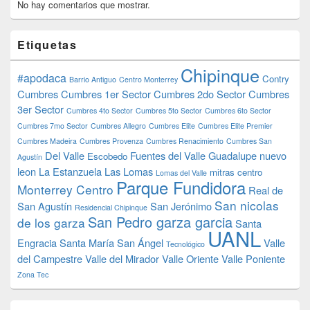
No hay comentarios que mostrar.
Etiquetas
Chipinque
#apodaca
Contry
Barrio Antiguo
Centro Monterrey
Cumbres
Cumbres 1er Sector
Cumbres 2do Sector
Cumbres
3er Sector
Cumbres 4to Sector
Cumbres 5to Sector
Cumbres 6to Sector
Cumbres 7mo Sector
Cumbres Allegro
Cumbres Elite
Cumbres Elite Premier
Cumbres Madeira
Cumbres Provenza
Cumbres Renacimiento
Cumbres San
Del Valle
Fuentes del Valle
Guadalupe nuevo
Escobedo
Agustín
leon
La Estanzuela
Las Lomas
mitras centro
Lomas del Valle
Parque Fundidora
Monterrey Centro
Real de
San nicolas
San Agustín
San Jerónimo
Residencial Chipinque
San Pedro garza garcia
de los garza
Santa
UANL
Engracia
Santa María
San Ángel
Valle
Tecnológico
del Campestre
Valle del Mirador
Valle Oriente
Valle Poniente
Zona Tec