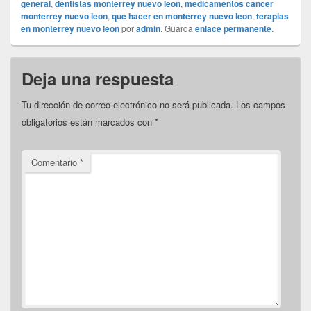
general
,
dentistas monterrey nuevo leon
,
medicamentos cancer
monterrey nuevo leon
,
que hacer en monterrey nuevo leon
,
terapias
en monterrey nuevo leon
por
admin
. Guarda
enlace permanente
.
Deja una respuesta
Tu dirección de correo electrónico no será publicada.
Los campos
obligatorios están marcados con
*
Comentario
*